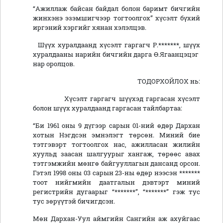
“Ажиллаж байсан байдал болон баримт бичгийн
жинхэнэ эзэмшигчээр тогтоолгох” хүсэлт бүхий
иргэний хэргийг хянан хэлэлцэв.
Шүүх хуралдаанд хүсэлт гаргагч Р.*******, шүүх
хуралдааны нарийн бичгийн дарга Ө.Ягаанцэцэг
нар оролцов.
ТОДОРХОЙЛОХ нь:
Хүсэлт гаргагч шүүхэд гаргасан хүсэлт
болон шүүх хуралдаанд гаргасан тайлбартаа:
“Би 1961 оны 9 дүгээр сарын 01-ний өдөр Дархан
хотын Нэгдсэн эмнэлэгт төрсөн. Миний бие
тэтгэвэрт тогтоолгох нас, ажилласан жилийн
хуульд заасан шалгуурыг хангаж, төрөөс авах
тэтгэмжийн мөнгө байгууллагын дансанд орсон.
Гэтэл 1998 оны 03 сарын 23-ны өдөр нээсэн *******
тоот нийгмийн даатгалын дэвтэрт миний
регистрийн дугаарыг “*******”, “*******” гэж тус
тус зөрүүтэй бичигдсэн.
Мөн Дархан-Уул аймгийн Сангийн аж ахуйгаас