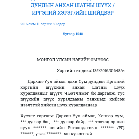
ДУНДЫН АНХАН ШАТНЫ ШҮҮХ /
ИРГЭНИЙ ХЭРЭГ/ИЙН ШИЙДВЭР
2016 оны 11 сарын 30 өдөр
Дугаар 1540
МОНГОЛ УЛСЫН НЭРИЙН ӨМНӨӨС
Хэргийн индекс: 135/2016/01648/и
Дархан-Уул аймаг дахь Сум дундын Иргэний
хэргийн шүүхийн анхан шатны шүүх
хуралдааныг шүүгч Ч.Батчимэг би даргалж, тус
шүүхийн шүүх хуралдааны танхимд хийсэн
нээлттэй хийсэн шүүх хуралдаанаар
Хүсэлт гаргагч: Дархан-Уул аймаг, Хонгор сум,
*** дүгээр баг, *** дугаар байр, *** тоотод оршин
суух ******* овгийн Рэгзэндагвын ******* /РД:
*******, утас: *******/ -ын хүсэлттэй