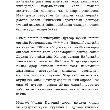
нийгмийн даатгалд шимтгэл төлж ажилласан
хугацаанд хөдөлмөрийн хөлс төлсөн
шимтгэлийн лавлагаа /хх 8/-гаар нотлогдсон.
Мөн дээрх зөрүүтэй бичигдсэн хөдөлмөрийн
дэвтэр болон нийгмийн даатгалын дэвтэрт
түүний ажиллаж байсан байдлын талаарх нотлох
баримтууд тохирч байна.
Иймд ******* регистрийн дугаар бүхий *******
овгийн Рэгзэндагвын ******* нь “Дархан” сангийн
аж ахуйгаас 1990 оны 05 дугаар сарын 01-ний өдөр
олгосон ******* тоот хөдөлмөрийн дэвтэр болон
Дархан-Уул аймгийн Хонгор сумын Нийгмийн
халамжийн хэлтэсээс 1998 оны 03 дугаар сарын
23-ны өдөр олгосон ******* тоот нийгмийн
даатгалын дэвтэрийн жинхэнэ эзэмшигч
болохыг тогтоож, түүнийг “Дархан” сангийн аж
ахуйд 1983 оны 01 дүгээр сарын 21-ний өдрөөс 1992
оны 03 дугаар сарын 20-ны өдрийг дуустал
лаборантаар ажиллаж байсныг тогтоох нь зүйтэй
байна.
Монгол Улсын Иргэний хэрэг шүүхэд хянан
шийдвэрлэх тухай хуулийн 115 дугаар зүйлийн