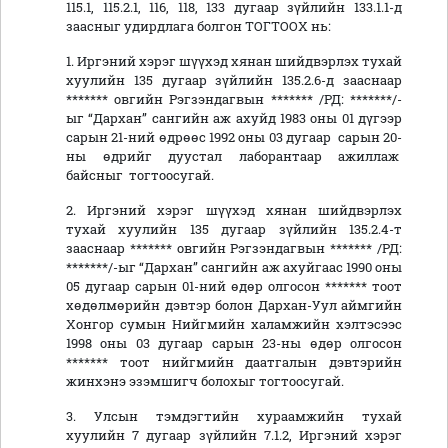
115.1, 115.2.1, 116, 118, 133 дугаар зүйлийн 133.1.1-д
заасныг удирдлага болгон ТОГТООХ нь:
1. Иргэний хэрэг шүүхэд хянан шийдвэрлэх тухай
хуулийн 135 дугаар зүйлийн 135.2.6-д зааснаар
******* овгийн Рэгзэндагвын ******* /РД: *******/-
ыг “Дархан” сангийн аж ахуйд 1983 оны 01 дүгээр
сарын 21-ний өдрөөс 1992 оны 03 дугаар сарын 20-
ны өдрийг дуустал лаборантаар ажиллаж
байсныг тогтоосугай.
2. Иргэний хэрэг шүүхэд хянан шийдвэрлэх
тухай хуулийн 135 дугаар зүйлийн 135.2.4-т
зааснаар ******* овгийн Рэгзэндагвын ******* /РД:
*******/-ыг “Дархан” сангийн аж ахуйгаас 1990 оны
05 дугаар сарын 01-ний өдөр олгосон ******* тоот
хөдөлмөрийн дэвтэр болон Дархан-Уул аймгийн
Хонгор сумын Нийгмийн халамжийн хэлтэсээс
1998 оны 03 дугаар сарын 23-ны өдөр олгосон
******* тоот нийгмийн даатгалын дэвтэрийн
жинхэнэ эзэмшигч болохыг тогтоосугай.
3. Улсын тэмдэгтийн хураамжийн тухай
хуулийн 7 дугаар зүйлийн 7.1.2, Иргэний хэрэг