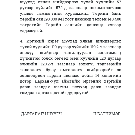
шүүхэд хянан шийдвэрлэх тухай хуулийн 57
дугаар зүйлийн 57.1-д зааснаар нэхэмжлэгчээс
улсын тэмдэгтийн хураамжид Төрийн банк
төрийн сан 190 000 941 тоот дансанд төлсөн 140.400
төгрөгийг Төрийн сангийн дансанд хэвээр
үлдээсүгэй.
4. Иргэний хэрэг шүүхэд хянан шийдвэрлэх
тухай хуулийн 119 дүгээр зүйлийн 119.2-т зааснаар
энэхүү шийдвэр танилцуулан сонсгомогц
хүчинтэй болох бөгөөд мөн хуулийн 120 дугаар
зүйлийн 120.2-т зааснаар зохигч, тэдгээрийн
төлөөлөгч буюу өмгөөлөгч шийдвэрийг эс
зөвшөөрвөл гардан авснаас хойш 14 хоногийн
дотор Дархан-Уул аймгийн Иргэний хэргийн
давж заалдах шатны шүүхэд давж заалдах
гомдол гаргах эрхтэйг дурдсугай.
ДАРГАЛАГЧ ШҮҮГЧ Ч.БАТЧИМЭГ