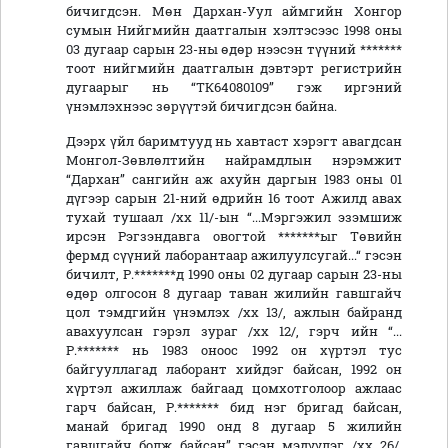
бичигдсэн. Мөн Дархан-Уул аймгийн Хонгор
сумын Нийгмийн даатгалын хэлтэсээс 1998 оны
03 дугаар сарын 23-ны өдөр нээсэн түүний *******
тоот нийгмийн даатгалын дэвтэрт регистрийн
дугаарыг нь “ТК64080109” гэж иргэний
үнэмлэхнээс зөрүүтэй бичигдсэн байна.
Дээрх үйл баримтууд нь хавтаст хэрэгт авагдсан
Монгол-Зөвлөлтийн найрамдлын нэрэмжит
“Дархан” сангийн аж ахуйн даргын 1983 оны 01
дүгээр сарын 21-ний өдрийн 16 тоот Ажилд авах
тухай тушаал /хх 11/-ын “...Мэргэжил эзэмшиж
ирсэн Рэгзэндавга овогтой *******ыг Төвийн
фермд сүүний лаборантаар ажилуулсугай...“ гэсэн
бичилт, Р.*******д 1990 оны 02 дугаар сарын 23-ны
өдөр олгосон 8 дугаар таван жилийн гавшгайч
цол тэмдгийн үнэмлэх /хх 13/, ажлын байранд
авахуулсан гэрэл зураг /хх 12/, гэрч ийн “...
Р.******* нь 1983 оноос 1992 он хүртэл тус
байгууллагад лаборант хийдэг байсан, 1992 он
хүртэл ажиллаж байгаад цомхотголоор ажлаас
гарч байсан, Р.******* бид нэг бригад байсан,
манай бригад 1990 онд 8 дугаар 5 жилийн
гавшгайч болж байсан” гэсэн мэдүүлэг /хх 26/,