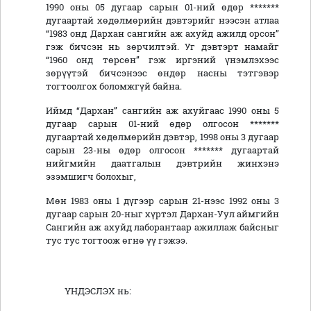
1990 оны 05 дугаар сарын 01-ний өдөр *******
дугаартай хөдөлмөрийн дэвтэрийг нээсэн атлаа
“1983 онд Дархан сангийн аж ахуйд ажилд орсон”
гэж бичсэн нь зөрчилтэй. Уг дэвтэрт намайг
“1960 онд төрсөн” гэж иргэний үнэмлэхээс
зөрүүтэй бичсэнээс өндөр насны тэтгэвэр
тогтоолгох боломжгүй байна.
Иймд “Дархан” сангийн аж ахуйгаас 1990 оны 5
дугаар сарын 01-ний өдөр олгосон *******
дугаартай хөдөлмөрийн дэвтэр, 1998 оны 3 дугаар
сарын 23-ны өдөр олгосон ******* дугаартай
нийгмийн даатгалын дэвтрийн жинхэнэ
эзэмшигч болохыг,
Мөн 1983 оны 1 дүгээр сарын 21-нээс 1992 оны 3
дугаар сарын 20-ныг хүртэл Дархан-Уул аймгийн
Сангийн аж ахуйд лаборантаар ажиллаж байсныг
тус тус тогтоож өгнө үү гэжээ.
ҮНДЭСЛЭХ нь: