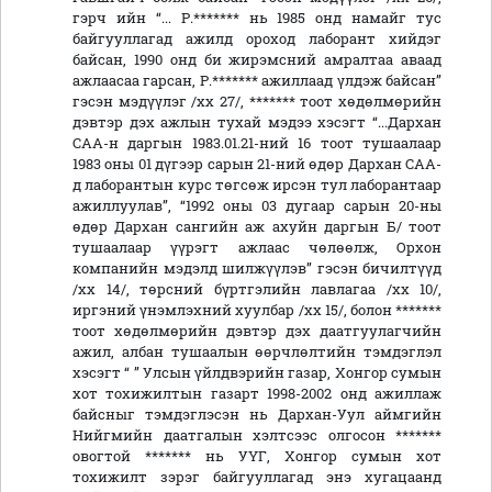
гэрч ийн “... Р.******* нь 1985 онд намайг тус
байгууллагад ажилд ороход лаборант хийдэг
байсан, 1990 онд би жирэмсний амралтаа аваад
ажлаасаа гарсан, Р.******* ажиллаад үлдэж байсан”
гэсэн мэдүүлэг /хх 27/, ******* тоот хөдөлмөрийн
дэвтэр дэх ажлын тухай мэдээ хэсэгт “...Дархан
САА-н даргын 1983.01.21-ний 16 тоот тушаалаар
1983 оны 01 дүгээр сарын 21-ний өдөр Дархан САА-
д лаборантын курс төгсөж ирсэн тул лаборантаар
ажиллуулав”, “1992 оны 03 дугаар сарын 20-ны
өдөр Дархан сангийн аж ахуйн даргын Б/ тоот
тушаалаар үүрэгт ажлаас чөлөөлж, Орхон
компанийн мэдэлд шилжүүлэв” гэсэн бичилтүүд
/хх 14/, төрсний бүртгэлийн лавлагаа /хх 10/,
иргэний үнэмлэхний хуулбар /хх 15/, болон *******
тоот хөдөлмөрийн дэвтэр дэх даатгуулагчийн
ажил, албан тушаалын өөрчлөлтийн тэмдэглэл
хэсэгт “ ” Улсын үйлдвэрийн газар, Хонгор сумын
хот тохижилтын газарт 1998-2002 онд ажиллаж
байсныг тэмдэглэсэн нь Дархан-Уул аймгийн
Нийгмийн даатгалын хэлтсээс олгосон *******
овогтой ******* нь УҮГ, Хонгор сумын хот
тохижилт зэрэг байгууллагад энэ хугацаанд