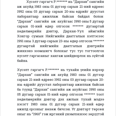
Хүсэлт гаргагч Р.******* нь “Дархан” сангийн
аж ахуйд 1983 оны 01 дүгээр сарын 21-ний өдрөөс
1992 оны 03 дугаар сарын 20-ны өдрийг дуустал
лаборантаар ажиллаж байсан байдал болон
“Дархан” сангийн аж ахуйгаас 1990 оны 5 дугаар
сарын 01-ний өдөр олгосон ******* дугаартай
хөдөлмөрийн дэвтэр, Дархан-Уул аймгийн
Хонгор сумын Нийгмийн даатгалын хэлтэсээс
1991 оны 3 дугаар сарын 23-ны өдөр олгосон *******
дугаартай нийгмийн даатгалын дэвтрийн
жинхэнэ эзэмшигч болохыг тус тус тогтоолгох
хүсэлт гаргасаныг хангаж шийдвэрлэх нь зүйтэй
байна.
Хүсэлт гаргагч Р.******* нь тухайн үеийн нэрээр
“Дархан” сангийн аж ахуйд 1983 оны 01 дүгээр
сарын 21-ний өдрөөс 1992 оны 03 дугаар сарын 20-
ны өдрийг дуустал лаборантаар ажиллаж байсан
ба түүнд “Дархан” сангийн аж ахуйгаас 1990 оны
05 дугаар сарын 01-ний өдөр олгосон ******* тоот
хөдөлмөрийн дэвтэр дэх ажлын тухай мэдээ
хэсэгт 1983 оны 01 дүгээр сарын 21-ний өдөр
ажилд орсоныг нөхөж бичсэн. Уг дэвтэрт төрсөн
оныг нь “1960” гэж иргэний үнэмлэхнээс зөрүүтэй