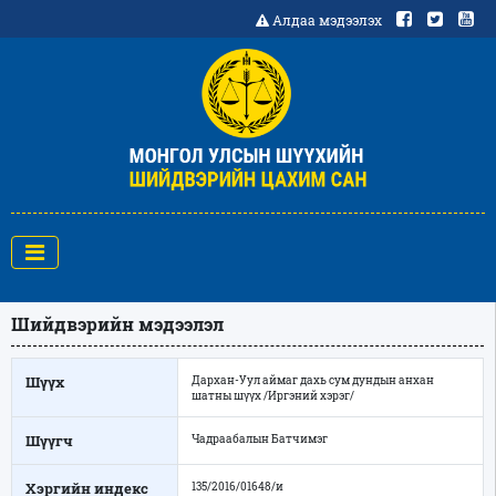
Алдаа мэдээлэх
Шийдвэрийн мэдээлэл
Шүүх
Дархан-Уул аймаг дахь сум дундын анхан
шатны шүүх /Иргэний хэрэг/
Шүүгч
Чадраабалын Батчимэг
Хэргийн индекс
135/2016/01648/и