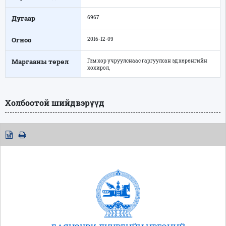
Дугаар
6967
Огноо
2016-12-09
Маргааны төрөл
Гэм хор учруулснаас гаргуулсан эд хөрөнгийн
хохирол,
Холбоотой шийдвэрүүд