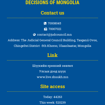
Contact us
70008045
70007021
contact@judcouncil.mn
Address: The Judicial General Council Building, Tasganii Ovoo,
Chingeltei District -5th Khoroo, Ulaanbaatar, Mongolia
Link
Шүүхийн ерөнхий зөвлөл
Улсын дээд шүүх
www.live.shuukh.mn
Site access
Today: 44263
This week: 520239