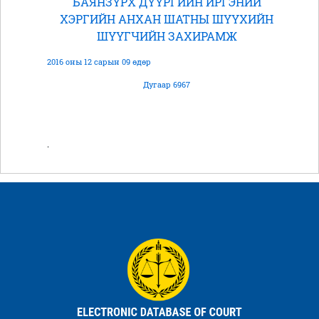
БАЯНЗҮРХ ДҮҮРГИЙН ИРГЭНИЙ
ХЭРГИЙН АНХАН ШАТНЫ ШҮҮХИЙН
ШҮҮГЧИЙН ЗАХИРАМЖ
2016 оны 12 сарын 09 өдөр
Дугаар 6967
.