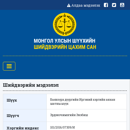
Алдаа мэдээлэх
Шийдвэрийн мэдээлэл
Шүүх
Баянзүрх дүүргийн Иргэний хэргийн анхан
шатны шүүх
Шүүгч
Эрдэнэчимэгийн Энэбиш
Хэргийн индекс
101/2016/07309/И