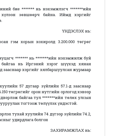
Миний бие ******* нь нэхэмжлэгч *******ийн
г хүлээн зөвшөөрч байна. Иймд хэргийг
.
ҮНДЭСЛЭХ нь:
рсан гэм хорын хохиролд 3.200.000 төгрөг
цагч ******* нь *******ийн нэхэмжилж буй
ч байгаа нь Иргэний хэрэг шүүхэд хянан
-д зааснаар хэргийг хялбаршуулсан журмаар
уулийн 57 дугаар зүйлийн 57.1-д зааснаар
.150 төгрөгийг орон нутгийн орлогод хэвээр
вэрлэж байгаа тул *******ийн төлөх улсын
бууруулан тогтоож төлүүлэх үндэстэй.
лэх тухай хуулийн 74 дүгээр зүйлийн 74.2,
заасныг удирдлага болгон
ЗАХИРАМЖЛАХ нь: