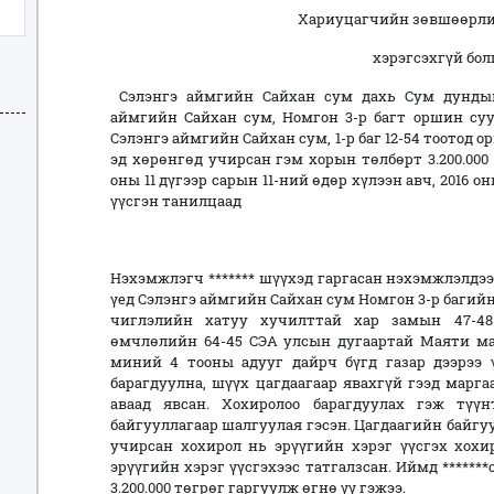
Хариуцагчийн зөвшөөрлий
хэрэгсэхгүй бол
Сэлэнгэ аймгийн Сайхан сум дахь Сум дундын
аймгийн Сайхан сум, Номгон 3-р багт оршин суу
Сэлэнгэ аймгийн Сайхан сум, 1-р баг 12-54 тоотод о
эд хөрөнгөд учирсан гэм хорын төлбөрт 3.200.000
оны 11 дүгээр сарын 11-ний өдөр хүлээн авч, 2016 о
үүсгэн танилцаад
Нэхэмжлэгч ******* шүүхэд гаргасан нэхэмжлэлдээ:
үед Сэлэнгэ аймгийн Сайхан сум Номгон 3-р багий
чиглэлийн хатуу хучилттай хар замын 47-48
өмчлөлийн 64-45 СЭА улсын дугаартай Маяти м
миний 4 тооны адууг дайрч бүгд газар дээрээ ү
барагдуулна, шүүх цагдаагаар явахгүй гээд мар
аваад явсан. Хохиролоо барагдуулах гэж түү
байгууллагаар шалгуулая гэсэн. Цагдаагийн байгу
учирсан хохирол нь эрүүгийн хэрэг үүсгэх хохи
эрүүгийн хэрэг үүсгэхээс татгалзсан. Иймд ******
3.200.000 төгрөг гаргуулж өгнө үү гэжээ.