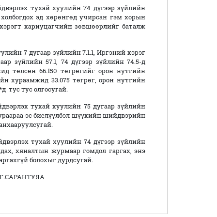
двэрлэх тухай хуулийн 74 дүгээр зүйлийн
ид холбогдох эд хөрөнгөд учирсан гэм хорын
й хэрэгт хариуцагчийн зөвшөөрлийг баталж
ийн 7 дугаар зүйлийн 7.1.1, Иргэний хэрэг
р зүйлийн 57.1, 74 дүгээр зүйлийн 74.5-д
ид төлсөн 66.150 төгрөгийг орон нутгийн
ийн хураамжид 33.075 төгрөг, орон нутгийн
*д тус тус олгосугай.
двэрлэх тухай хуулийн 75 дугаар зүйлийн
дураараа эс биелүүлбэл шүүхийн шийдвэрийн
анхааруулсугай.
двэрлэх тухай хуулийн 74 дүгээр зүйлийн
лдах, хяналтын журмаар гомдол гаргах, энэ
ргахгүй болохыг дурдсугай.
РАНТУЯА