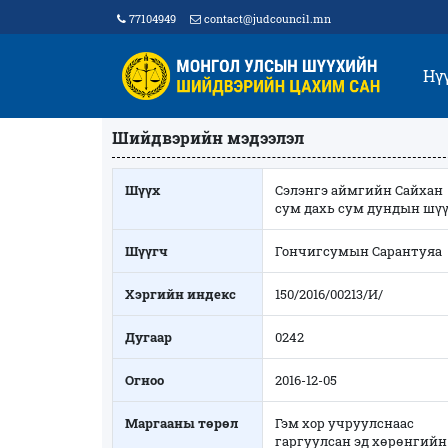
77104949
contact@judcouncil.mn
Нү
Шийдвэрийн мэдээлэл
Шүүх
Сэлэнгэ аймгийн Сайхан
сум дахь сум дундын шү
Шүүгч
Гончигсумын Сарантуяа
Хэргийн индекс
150/2016/00213/И/
Дугаар
0242
Огноо
2016-12-05
Маргааны төрөл
Гэм хор учруулснаас
гаргуулсан эд хөрөнгийн