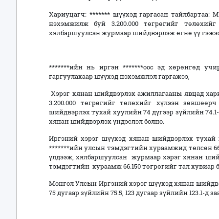
Хариуцагч: ******* шүүхэд гаргасан тайлбартаа: 
нэхэмжилж буй 3.200.000 төгрөгийг төлөхий
хялбаршуулсан журмаар шийдвэрлэж өгнө үү гэжээ
*******ийн нь иргэн *******оос эд хөрөнгөд учи
гаргуулахаар шүүхэд нэхэмжлэл гаргажээ,
Хэрэг хянан шийдвэрлэх ажиллагааны явцад хариу
3.200.000 төгрөгийг төлөхийг хүлээн зөвшөөр
шийдвэрлэх тухай хуулийн 74 дүгээр зүйлийн 74.1
хянан шийдвэрлэх үндэслэл болно.
Иргэний хэрэг шүүхэд хянан шийдвэрлэх тухай х
*******ийн улсын тэмдэгтийн хураамжид төлсөн 66
үлдээж, хялбаршуулсан журмаар хэрэг хянан шийд
тэмдэгтийн хураамж 66.150 төгрөгийг тал хувиар 
Монгол Улсын Иргэний хэрэг шүүхэд хянан шийдвэр
75 дугаар зүйлийн 75.5, 123 дугаар зүйлийн 123.1-д 