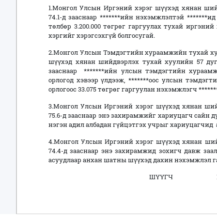
1.Монгол Улсын Иргэний хэрэг шүүхэд хянан ший
74.1-д зааснаар *******ийн нэхэмжлэлтэй *******
төлбөр 3.200.000 төгрөг гаргуулах тухай иргэни
хэргийг хэрэгсэхгүй болгосугай.
2.Монгол Улсын Тэмдэгтийн хураамжийн тухай хуул
шүүхэд хянан шийдвэрлэх тухай хуулийн 57 дугаа
зааснаар *******ийн улсын тэмдэгтийн хураамж
орлогод хэвээр үлдээж, *******оос улсын тэмдэгт
орлогоос 33.075 төгрөг гаргуулан нэхэмжлэгч ******
3.Монгол Улсын Иргэний хэрэг шүүхэд хянан ший
75.6-д зааснаар энэ захирамжийг хариуцагч сайн 
нэгэн адил албадан гүйцэтгэх учрыг хариуцагчид 
4.Монгол Улсын Иргэний хэрэг шүүхэд хянан ший
74.4-д зааснаар энэ захирамжид зохигч давж заа
асуудлаар анхан шатны шүүхэд дахин нэхэмжлэл га
ШҮҮГЧ Г.СА