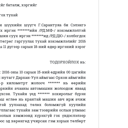
г баталж, хэргийг
гох тухай
 шүүхийн шүүгч Г.Сарантуяа би Сэлэнгэ
х иргэн *******ийн /РД:МФ-/ нэхэмжлэлтэй
ршин суух иргэн *******ид /РД:ДЮ-/ холбогдох
 төгрөг гаргуулах тухай нэхэмжлэлийг 2016
ны 11 дүгээр сарын 18-ний өдөр иргэний хэрэг
ТОДОРХОЙЛОХ нь:
 2016 оны 10 сарын 15-ний өдрийн 00 цагийн
н нутагт Дархан-Уул аймгаас Орхон аймгийн
-р километрт жолооч ******* нь өөрийн
аркийн ачааны автомашин жолоодож яваад
хсэн. Тухайн үед ******* хохиролыг бүрэн
гааш өглөө нь крантай машин авч ирж ачиж
нтэй уулзахад төлөх боломжгүй хуулийн
уллагаас тухайн зам тээврийн ослын улмаас
ролын хэмжээнд хүрэхгүй гэх үндэслэлээр
*оос эд хөрөнгөд учирсан гэм хорын төлбөрт