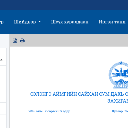
үр
Шийдвэр
Шүүх хуралдаан
Иргэн танд
үх
СЭЛЭНГЭ АЙМГИЙН САЙХАН СУМ ДАХЬ
ЗАХИР
2016 оны 12 сарын 05 өдөр
Дугаар 02