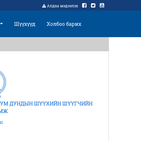
Алдаа мэдээлэх
Шүүхүүд
Холбоо барих
 СУМ ДУНДЫН ШҮҮХИЙН ШҮҮГЧИЙН
АМЖ
42