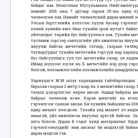
байдаг юм. Монголын Мусульманы Нийгэмлэгүү
намайг 2016 оны 7 дугаар сарын 25-ны өдөр 
чөлөөлсөн юм. Намайг чөлөөлсний дараа миний з
Улсын бүртгэлийн хэлтсээс хууль бусаар гэрчилг
хүний хувийн өмч биш тухайн орон нутагт байнг
үйлчилдэг төрийн бус байгууллага юм. Тухайн меч
тусламж зэргээр санхүүгийн үйл ажиллагаа явуул
явуулж байгаа мечетийн татвар, газрын төлбөр
татваруудыг тухайн мечетийн тэргүүн нар хариуца
бус байгууллага тул тус мечетийн газар, үл хөдл
Иймд шүүхээс хүсэх нь Б мечетийн нэр дээр гар
болгож, нэхэмжлэгчийн нэхэмжлэлийн шаардлагыг 
Хариуцагч Ж.М шүүх хуралдаанд тайлбарлахдаа: 
барьсан газрын 2 метр газар нь л мешитийн газар.
талын цэцэрлэгээс өөрөө авсан. Надад байрны мө
байрыг чөлөөлж өгнө. Хэрэв мөнгийг нь өгөх
гэрчилгээг саяхан авсан. Би хувийн байшингаа 2010
өдөр мешит нээгдсэн. Тухайн үед мешит үл хөдл
аваагүй, үйл ажиллагаа явуулах эрхгүй байсан. Э
алга болсон. Дараа Б гэдэг хүнд материалыг бүрд
гэрчилгээнүүдийг яаж авсныг би мэдэхгүй байна
дараа мэдсэн гэв.