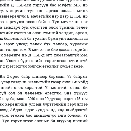
дийн Д ТББ-ын тэргүүн бас Муфти М.Х нь
хууль зөрчин тушаал гаргаж ажлаас минь
өвшөөрөлгүй Б мечетийн нэр дээр Д ТББ нь
ээ гаргуулж авсан байна. Тус мечет нь нэг
а амьдарч буй сүсэгтэн олон түмний төлөө
етийг сүсэгтэн олон түмний хандив, өргөл,
ах боломжтой ба тухайн Сүмд үйл ажиллагаа
 зэрэг улсад төлөх бүх төлбөр, хураамж
н төлдөг юм. Б мечет нь бие даасан төрийн
өх хөрөнгө нь Д ТББ-д огт хамааралгүй юм.
сан Улсын бүртгэлийн гэрчилгээг хүчингүй
хэрэгсэхгүй болгож өгөхийг хүсье гэжээ.
Би 2 өрөө байр шинээр барьсан. Уг байрыг
 Бусад газар нь мешитийн газар биш. Би хойд
нгийг өгөх хэрэгтэй. Уг мөнгийг өгвөл би
гүй бол би чөлөөлж өгөхгүй. Энэ хүмүүс
 онд барьсан. 2010 оны 10 дугаар сарын 15-ны
өх хөрөнгийн улсын бүртгэлийн гэрчилгээ
хлээд Айдос гэдэг хүнд хандахад шийдээгүй
үүлж өгөхөд бас шийдэлгүй алга болсон. Уг
. Тус гэрчилгээг авсныг би шүүхэд ирсний