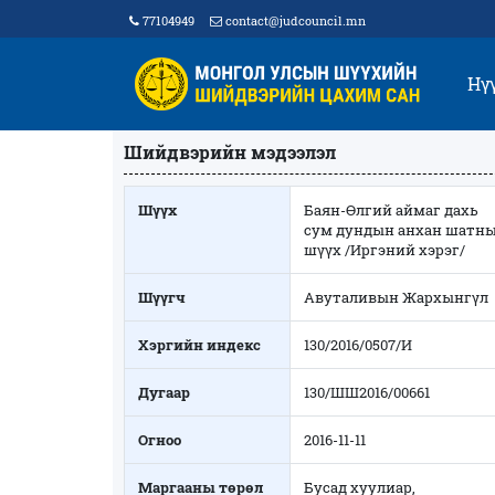
77104949
contact@judcouncil.mn
Нү
Шийдвэрийн мэдээлэл
Шүүх
Баян-Өлгий аймаг дахь
сум дундын анхан шатн
шүүх /Иргэний хэрэг/
Шүүгч
Авуталивын Жархынгүл
Хэргийн индекс
130/2016/0507/И
Дугаар
130/ШШ2016/00661
Огноо
2016-11-11
Маргааны төрөл
Бусад хуулиар,