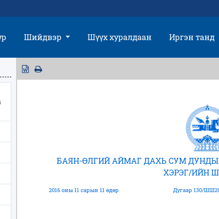
үр
Шийдвэр
Шүүх хуралдаан
Иргэн танд
ы
БАЯН-ӨЛГИЙ АЙМАГ ДАХЬ СУМ ДУНДЫ
ХЭРЭГ/ИЙН 
2016 оны 11 сарын 11 өдөр
Дугаар 130/ШШ20