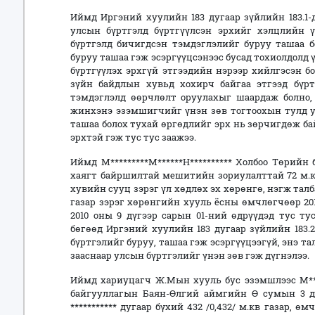
Иймд Иргэний хуулийн 183 дугаар зүйлийн 183.1-
улсын бүртгэлд бүртгүүлсэн эрхийг хэлцлийн ү
бүртгэлд бичигдсэн тэмдэглэлийг буруу ташаа б
буруу ташаа гэж эсэргүүцсэнээс бусад тохиолдолд ү
бүртгүүлэх эрхгүй этгээдийн нэрээр хийлгэсэн бо
зүйн байдлын хувьд хохирч байгаа этгээд бүрт
тэмдэглэлд өөрчлөлт оруулахыг шаардаж болно, 
жинхэнэ эзэмшигчийг үнэн зөв тогтоохын тулд у
ташаа болох тухай өргөдлийг эрх нь зөрчигдөж ба
эрхтэй гэж тус тус заажээ.
Иймд М*********М******Н********** Холбоо Төрийн
хаягт байршилтай мешитийн зориулалттай 72 м.кв
хувийн сууц зэрэг үл хөдлөх эх хөрөнгө, нэгж талбар
газар зэрэг хөрөнгийн хууль ёсны өмчлөгчөөр 2016
2010 оны 9 дүгээр сарын 01-ний өдрүүдэд тус ту
бөгөөд Иргэний хуулийн 183 дугаар зүйлийн 183.2
бүртгэлийг буруу, ташаа гэж эсэргүүцээгүй, энэ та
зааснаар улсын бүртгэлийг үнэн зөв гэж дүгнэлээ.
Иймд хариуцагч Ж.Мын хууль бус эзэмшлээс М****
байгууллагын Баян-Өлгий аймгийн Ө сумын 3 ду
*********** дугаар бүхий 432 /0,432/ м.кв газар, ө