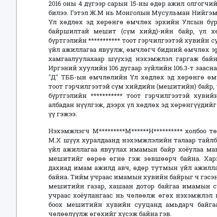
2016 оны 4 дүгээр сарын 15-ны өдөр ажил олгогчи
билээ. Гэтэл Ж.М нь Монголын Мусульман Нийгэм
Үл хөдлөх эд хөрөнгө өмчлөх эрхийн Улсын бүртг
байршилтай мешит (сүм хийд)-ийн байр, үл 
бүртгэлийн *********** тоот гэрчилгээтэй хувийн 
үйл ажиллагаа явуулж, өмчлөгч бидний өмчлөх эр
хамгаалуулахаар шүүхэд нэхэмжлэл гаргаж байн
Иргэний хуулийн 106 дугаар зүйлийн 106.3-т заа
"Д" ТББ-ын өмчлөлийн Үл хөдлөх эд хөрөнгө өмч
тоот гэрчилгээтэй сүм хийдийн (мешитийн) байр,
бүртгэлийн *********** тоот гэрчилгээтэй хув
албадан нүүлгэж, дээрх үл хөдлөх эд хөрөнгүүди
үү гэжээ.
Нэхэмжлэгч М*********М******Н********** холбоо 
М.Х шүүх хуралдаанд нэхэмжлэлийн талаар тайлб
үйл ажиллагаа явуулах имамын байр хоёулаа ма
мешитийг өөрөө өгнө гэж зөвшөөрч байна. Хар
дахиад имам ажилд авч, өдөр тутмын үйл ажилла
байна. Тийм учраас имамын хувийн байрыг ч гэсэн
мешитийн газар, хашаан дотор байгаа имамын су
учраас хоёулангаас нь чөлөөлж өгөх нэхэмжлэл 
боох мешитийн хувийн сууцанд амьдарч байга
чөлөөлүүлж өгөхийг хүсэж байна гэв.