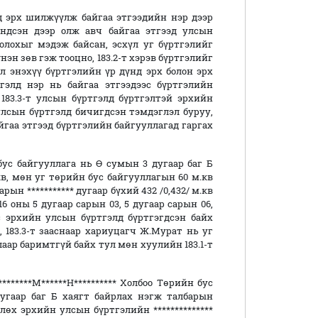
д эрх шилжүүлж байгаа этгээдийн нэр дээр
ндсэн дээр олж авч байгаа этгээд улсын
олохыг мэдэж байсан, эсхүл уг бүртгэлийг
нэн зөв гэж тооцно, 183.2-т хэрэв бүртгэлийг
л энэхүү бүртгэлийн үр дүнд эрх болон эрх
гэлд нэр нь байгаа этгээдээс бүртгэлийн
183.3-т улсын бүртгэлд бүртгэлтэй эрхийн
лсын бүртгэлд бичигдсэн тэмдэглэл буруу,
йгаа этгээд бүртгэлийн байгууллагад гаргах
 бус байгууллага нь Ө сумын 3 дугаар баг Б
, мөн уг төрийн бус байгууллагын 60 м.кв
ын *********** дугаар бүхий 432 /0,432/ м.кв
 оны 5 дугаар сарын 03, 5 дугаар сарын 06,
с эрхийн улсын бүртгэлд бүртгэгдсэн байх
, 183.3-т зааснаар хариуцагч Ж.Мурат нь уг
лаар баримтгүй байх тул мөн хуулийн 183.1-т
*****М******Н********** Холбоо Төрийн бус
гаар баг Б хаягт байрлах нэгж талбарын
мчлөх эрхийн улсын бүртгэлийн **************