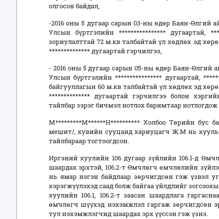
олгосон байдал,
-2016 оны 5 дугаар сарын 03-ны өдөр Баян-Өлгий 
Улсын бүртгэлийн **************** дугаартай, *
зориулалттай 72 м.кв талбайтай үл хөдлөх эд хө
************** дугаартай гэрчилгээ,
- 2016 оны 5 дугаар сарын 05-ны өдөр Баян-Өлгий
Улсын бүртгэлийн **************** дугаартай, ***
байгууллагын 60 м.кв талбайтай үл хөдлөх эд хө
************** дугаартай гэрчилгээ болон хэрг
тайлбар зэрэг бичмэл нотлох баримтаар нотлогдож 
М*********М******Н********** Холбоо Төрийн бус 
мешит/, хувийн сууцанд хариуцагч Ж.М нь хууль 
тайлбараар тогтоогдсон.
Иргэний хуулийн 106 дугаар зүйлийн 106.1-д Өмч
шаардах эрхтэй, 106.2-т Өмчлөгч өмчлөлийн зүйл
нь ямар нэгэн байдлаар зөрчигдсөн гэж үзвэл уг
хэрэгжүүлэхэд саад болж байгаа үйлдлийг зогсоохыг
хуулийн 106.1, 106.2-т заасан шаардлага гаргас
өмчлөгч шүүхэд нэхэмжлэл гаргаж зөрчигдсөн эр
тул нэхэмжлэгчид шаардах эрх үүссэн гэж үзнэ.