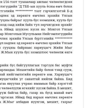
йн 1/14-тоот тушаалаар ажлаас чөлөөлөгдсөн
лэгүүдийн "Д ТББ-ын хууль ёсны өмч болох
элийн ************ тоот гэрчилгээтэй Б-д
хөдлөх эд хөрөнгө өмчлөх эрхийн Улсын
сууцны байрыг хууль бус эзэмшиж, хууль бус
хэд саад хийж байх тул зөрчигдсөн эрхийг
а. Иймд шүүхээс хүсэх нь: Монгол Улсын
снаар Монголын Мусульман Нийгэмлэгүүдийн
лөх эрхийн Улсын бүртгэлийн ************
 үл хөдлөх эд хөрөнгө өмчлөх эрхийн Улсын
ийн сууцны байрнаас хариуцагч Жийн Мыг
йг Ж.Мын хууль бус эзэмшлээс чөлөөлж өнгө
төрийн бус байгууллагын тэргүүн бас муфти
арлахдаа: Мешитийн байр болон тэнд сууж,
най нийгэмлэгийн хөрөнгө юм. Хариуцагч
иуцагчийн уг саналтай нийлж байна. Бид
гаа явуулах учраас имамын байр хэрэгтэй
 чөлөөлүүлж өгөхийг хүсэж байна. Б мешит,
уж байгаа байр, газар нь бүгд манай өмч
гаргасан. Иймд бид нарын өмчлөх хөрөнгө
а Ж.Мыг албадан нүүлгэж, мешит, газрыг