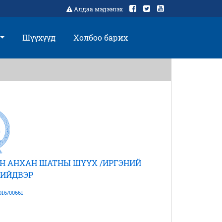
Алдаа мэдээлэх
Шүүхүүд
Холбоо барих
Н АНХАН ШАТНЫ ШҮҮХ /ИРГЭНИЙ
ШИЙДВЭР
16/00661