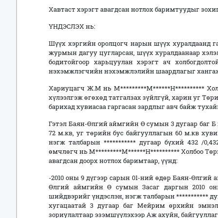
Хавтаст хэрэгт авагдсан нотлох баримтуудыг зох
ҮНДЭСЛЭХ нь:
Шүүх хэргийн оролцогч нарын шүүх хуралдаанд га
журмын дагуу цугларсан, шүүх хуралдаанаар хэлэ
бодитойгоор харьцуулан хэрэгт ач холбогдолтой
нэхэмжлэгчийн нэхэмжлэлийн шаардлагыг хангаж 
Хариуцагч Ж.М нь М*********М******Н********** Х
хүлээлгэж өгөхөд татгалзах зүйлгүй, харин уг Төр
барихад хувиасаа гаргасан зардлыг авч байж тухай
Гэтэл Баян-Өлгий аймгийн Ө сумын 3 дугаар баг 
72 м.кв, уг төрийн бус байгууллагын 60 м.кв хув
нэгж талбарын *********** дугаар бүхий 432 /0,4
өмчлөгч нь М*********М******Н********** Холбоо Тө
авагдсан доорх нотлох баримтаар, үүнд:
-2010 оны 9 дүгээр сарын 01-ний өдөр Баян-Өлгий
Өлгий аймгийн Ө сумын Засаг даргын 2010 он
шийдвэрийг үндэслэн, нэгж талбарын *********** ду
хугацаатай 3 дугаар баг Мейрим өрхийн эмнэ
зориулалтаар эзэмшүүлэхээр Аж ахуйн, байгууллагы