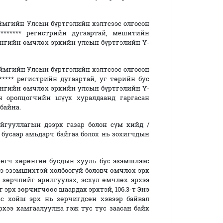
аймгийн Улсын бүртгэлийн хэлтсээс олгосон
********* регистрийн дугаартай, мешитийн
рөнгийн өмчлөх эрхийн улсын бүртгэлийн Y-
 аймгийн Улсын бүртгэлийн хэлтсээс олгосон
******* регистрийн дугаартай, уг төрийн бус
рөнгийн өмчлөх эрхийн улсын бүртгэлийн Y-
ийн оролцогчийн шүүх хуралдаанд гаргасан
байна.
байгууллагын дээрх газар болон сүм хийд /
бусаар амьдарч байгаа болох нь зохигчдын
лөгч хөрөнгөө бусдын хууль бус эзэмшлээс
ээ эзэмшихтэй холбоогүй боловч өмчлөх эрх
 зөрчлийг арилгуулах, эсхүл өмчлөх эрхээ
 эрх зөрчигчөөс шаардах эрхтэй, 106.3-т Энэ
наас хойш эрх нь зөрчигдсөн хэвээр байвал
хээ хамгаалуулна гэж тус тус заасан байх