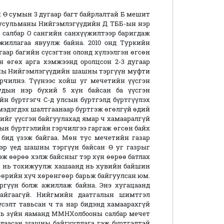
 Ө сумын 3 дугаар багт байрлалтай Б мешит
Мусульманы Нийгэмлэгүүдийн Д ТББ-ын нэр
ь салбар О сангийн санхүүжилтээр баригдаж
жиллагаа явуулж байна. 2010 онд Туркийн
гаар багийн сүсэгтэн олонд хүлээлгэн өгсөн
н өгөх арга хэмжээнд оролцсон 2-3 дугаар
аны Нийгэмлэгүүдийн шашны тэргүүн муфти
эрчилнэ. Түүнээс хойш уг мечетийн үүсгэн
дын нэр бүхий 5 хүн байсан ба үүсгэн
н бүртгэгч С-д улсын бүртгэлд бүртгүүлэх
 мэдэгдэх шалтгаанаар бүртгэж өгөлгүй өдий
етийг үүсгэн байгуулахад ямар ч хамааралгүй
сын бүртгэлийн гэрчилгээ гаргаж өгсөн байх
 бид үзэж байгаа. Мөн тус мечетийн газар
эр үед шашны тэргүүн байсан Ө уг газрыг
эж өөрөө хэлж байсныг тэр хүн өөрөө батлах
аг нь тохижуулж хашаанд нь хувийн байшин
 өөрийн хүч хөрөнгөөр барьж байгуулсан юм.
ргүүн болж ажиллаж байна. Энэ хугацаанд
айгаагүй. Нийгмийн даатгалын шимтгэл
үсэлт тавьсан ч та нар бидэнд хамаарахгүй
уль зүйн яаманд ММНХолбооны салбар мечет
 даасан шашны байгууллага гэж бүртгэлтэй