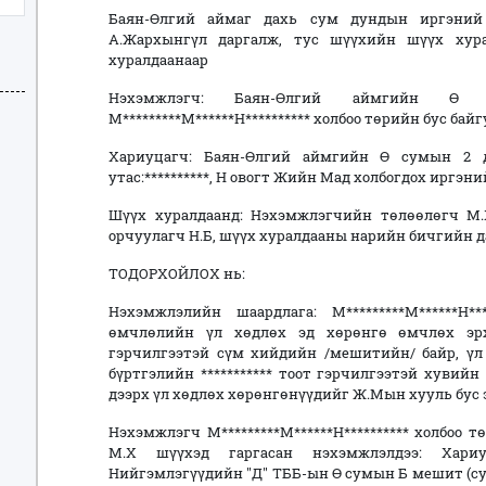
Баян-Өлгий аймаг дахь сум дундын иргэни
А.Жархынгүл даргалж, тус шүүхийн шүүх хур
хуралдаанаар
Нэхэмжлэгч: Баян-Өлгий аймгийн Ө 
М*********М******Н********** холбоо төрийн бус ба
Хариуцагч: Баян-Өлгий аймгийн Ө сумын 2 дуга
утас:**********, Н овогт Жийн Мад холбогдох иргэни
Шүүх хуралдаанд: Нэхэмжлэгчийн төлөөлөгч М.Х
орчуулагч Н.Б, шүүх хуралдааны нарийн бичгийн да
ТОДОРХОЙЛОХ нь:
Нэхэмжлэлийн шаардлага: М*********М******Н**
өмчлөлийн үл хөдлөх эд хөрөнгө өмчлөх эрхи
гэрчилгээтэй сүм хийдийн /мешитийн/ байр, үл
бүртгэлийн *********** тоот гэрчилгээтэй хувийн
дээрх үл хөдлөх хөрөнгөнүүдийг Ж.Мын хууль бус
Нэхэмжлэгч М*********М******Н********** холбоо 
М.Х шүүхэд гаргасан нэхэмжлэлдээ: Хар
Нийгэмлэгүүдийн "Д" ТББ-ын Ө сумын Б мешит (су