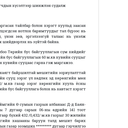
игчдын хүсэлтээр шинжлэн судалж
ргасан тайлбар болон хэрэгт хуульд заасан
лцэгдсэн нотлох баримтуудыг тал бүрээс нь
, үнэн зөв, эргэлзээгүй талаас нь үнэлж
шийдвэрлэх нь зүйтэй байна.
олбоо Төрийн бус байгууллагын сүм хийдийг
ийн бус байгууллагын 60 м.кв хувийн сууцыг
н хувийн сууцаас гарна гэж маргажээ.
Б хаягт байршилтай мешитийн зориулалттай
ийн сууц зэрэг үл хөдлөх эд хөрөнгийн мөн
32/ м.кв газар зэрэг хөрөнгийн хууль ёсны
рийн бус байгууллага болох нь хавтаст хэрэгт
 аймгийн Ө сумын газрын албанаас Д-д Баян-
ы 7 дугаар сарын 06-ны өдрийн 141 тоот
гаар бүхий 432 /0,432/ м.кв газрыг 30 жилийн
лгийн хашааны баруун талд мешит барих
н газар эзэмших ********* дугаар гэрчилгээ