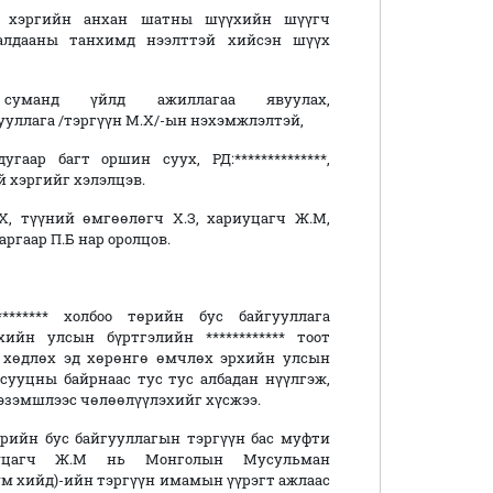
й хэргийн анхан шатны шүүхийн шүүгч
алдааны танхимд нээлттэй хийсэн шүүх
суманд үйлд ажиллагаа явуулах,
йгууллага /тэргүүн М.Х/-ын нэхэмжлэлтэй,
ар багт оршин суух, РД:**************,
й хэргийг хэлэлцэв.
, түүний өмгөөлөгч Х.З, хариуцагч Ж.М,
ргаар П.Б нар оролцов.
******** холбоо төрийн бус байгууллага
йн улсын бүртгэлийн ************ тоот
 хөдлөх эд хөрөнгө өмчлөх эрхийн улсын
 сууцны байрнаас тус тус албадан нүүлгэж,
 эзэмшлээс чөлөөлүүлэхийг хүсжээ.
төрийн бус байгууллагын тэргүүн бас муфти
иуцагч Ж.М нь Монголын Мусульман
м хийд)-ийн тэргүүн имамын үүрэгт ажлаас