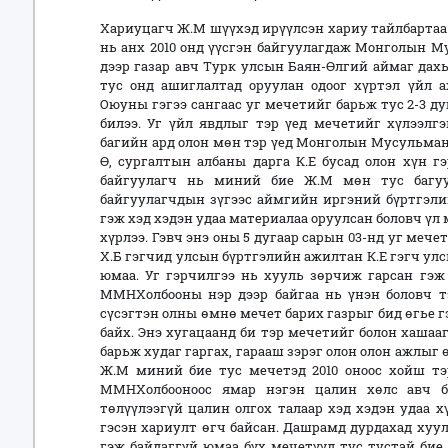
Хариуцагч Ж.М шүүхэд ирүүлсэн хариу тайлбартаа:
нь анх 2010 онд үүсгэн байгуулагдаж Монголын 
дээр газар авч Турк улсын Баян-Өлгий аймаг дах
тус онд ашиглалтад оруулан одоог хүртэл үйл а
Оюуны гэгээ сангаас уг мечетийг барьж тус 2-3 ду
билээ. Уг үйл явдлыг тэр үед мечетийг хүлээлгэ
багийн ард олон мөн тэр үед Монголын Мусульм
Ө, сургалтын албаны дарга К.Е бусад олон хүн г
байгуулагч нь миний бие Ж.М мөн тус багуу
байгуулагчдын зүгээс аймгийн иргэний бүртгэлий
гэж хэд хэдэн удаа материалаа оруулсан боловч үл
хүрлээ. Гэвч энэ оны 5 дугаар сарын 03-нд уг меч
Х.Б гэгчид улсын бүртгэлийн ажилтан К.Е гэгч ул
юмаа. Уг гэрчилгээ нь хууль зөрчиж гарсан гэж
ММНХолбооны нэр дээр байгаа нь үнэн боловч т
сүсэгтэн олны өмнө мечет барих газрыг бид өгье г
байх. Энэ хугацаанд би тэр мечетийг болон хаша
барьж худаг гаргах, гарааш зэрэг олон олон ажлыг
Ж.М миний бие тус мечетэд 2010 оноос хойш тэ
ММНХолбооноос ямар нэгэн цалин хөлс авч б
төлүүлээгүй цалин олгох талаар хэд хэдэн удаа х
гэсэн хариулт өгч байсан. Дашрамд дурдахад ху
гэж байдаггүй юмаа бүх мечетүүд тус тустай бие