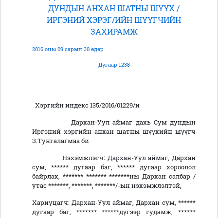
ДУНДЫН АНХАН ШАТНЫ ШҮҮХ /
ИРГЭНИЙ ХЭРЭГ/ИЙН ШҮҮГЧИЙН
ЗАХИРАМЖ
2016 оны 09 сарын 30 өдөр
Дугаар 1238
Хэргийн индекс 135/2016/01229/и
Дархан-Уул аймаг дахь Сум дундын
Иргэний хэргийн анхан шатны шүүхийн шүүгч
З.Тунгалагмаа би
Нэхэмжлэгч: Дархан-Уул аймаг, Дархан
сум, ****** дугаар баг, ****** дугаар хороолол
байрлах, ******* ******* *******ны Дархан салбар /
утас *******, *******, *******/-ын нэхэмжлэлтэй,
Хариуцагч: Дархан-Уул аймаг, Дархан сум, ******
дугаар баг, ******* ******дүгээр гудамж, ******