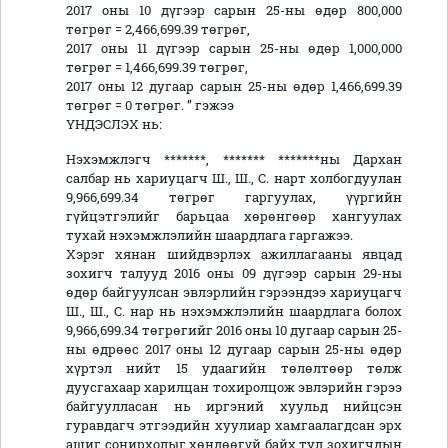
2017 оны 10 дүгээр сарын 25-ны өдөр 800,000
төгрөг = 2,466,699.39 төгрөг,
2017 оны 11 дүгээр сарын 25-ны өдөр 1,000,000
төгрөг = 1,466,699.39 төгрөг,
2017 оны 12 дугаар сарын 25-ны өдөр 1,466,699.39
төгрөг = 0 төгрөг. ” гэжээ
ҮНДЭСЛЭХ нь:
Нэхэмжлэгч *******, ******* *******ны Дархан
салбар нь хариуцагч Ш., Ш., С. нарт холбогдуулан
9,966,699.34 төгрөг гаргуулах, үүргийн
гүйцэтгэлийг барьцаа хөрөнгөөр хангуулах
тухай нэхэмжлэлийн шаардлага гаргажээ.
Хэрэг хянан шийдвэрлэх ажиллагааны явцад
зохигч талууд 2016 оны 09 дүгээр сарын 29-ны
өдөр байгуулсан эвлэрлийн гэрээндээ хариуцагч
Ш., Ш., С. нар нь нэхэмжлэлийн шаардлага болох
9,966,699.34 төгрөгийг 2016 оны 10 дугаар сарын 25-
ны өдрөөс 2017 оны 12 дугаар сарын 25-ны өдөр
хүртэл нийт 15 удаагийн төлөлтөөр төлж
дуусгахаар харилцан тохиролцож эвлэрийн гэрээ
байгуулласан нь иргэний хуульд нийцсэн
гуравдагч этгээдийн хуулиар хамгаалагдсан эрх
ашиг сонирхолыг хөндөөгүй байх тул зохигчдын