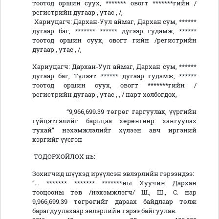
тоотод оршин суух, ******* овогт *******гийн /
регистрийн дугаар , утас , /,
Хариуцагч: Дархан-Уул аймаг, Дархан сум, ******
дугаар баг, ******* ****** дүгээр гудамж, ******
тоотод оршин суух, овогт гийн /регистрийн
дугаар , утас , /,
Хариуцагч: Дархан-Уул аймаг, Дархан сум, ******
дугаар баг, Түлээт ****** дугаар гудамж, ******
тоотод оршин суух, овогт *******гийн /
регистрийн дугаар , утас , , / нарт холбогдох,
“9,966,699.39 төгрөг гаргуулах, үүргийн
гүйцэтгэлийг барьцаа хөрөнгөөр хангуулах
тухай” нэхэмжлэлийг хүлээн авч иргэний
хэргийг үүсгэн
ТОДОРХОЙЛОХ нь:
Зохигчид шүүхэд ирүүлсэн эвлэрлийн гэрээндээ:
“... ******* ******* *******ны Хуучин Дархан
тооцооны төв /нэхэмжлэгч/ Ш., Ш., С. нар
9,966,699.39 төгрөгийг дараах байдлаар төлж
барагдуулахаар эвлэрлийн гэрээ байгуулав.