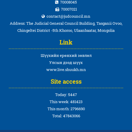
70008045
70007021
contact@judcouncil.mn
Address: The Judicial General Council Building, Tasganii Ovoo,
Chingeltei District -5th Khoroo, Ulaanbaatar, Mongolia
Link
Шүүхийн ерөнхий зөвлөл
Улсын дээд шүүх
www.live.shuukh.mn
Site access
Today: 5447
This week: 481423
This month: 2796690
Total: 47843066