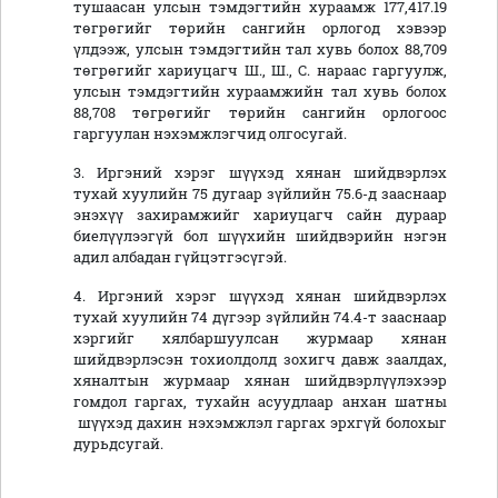
тушаасан улсын тэмдэгтийн хураамж 177,417.19
төгрөгийг төрийн сангийн орлогод хэвээр
үлдээж, улсын тэмдэгтийн тал хувь болох 88,709
төгрөгийг хариуцагч Ш., Ш., С. нараас гаргуулж,
улсын тэмдэгтийн хураамжийн тал хувь болох
88,708 төгрөгийг төрийн сангийн орлогоос
гаргуулан нэхэмжлэгчид олгосугай.
3. Иргэний хэрэг шүүхэд хянан шийдвэрлэх
тухай хуулийн 75 дугаар зүйлийн 75.6-д зааснаар
энэхүү захирамжийг хариуцагч сайн дураар
биелүүлээгүй бол шүүхийн шийдвэрийн нэгэн
адил албадан гүйцэтгэсүгэй.
4. Иргэний хэрэг шүүхэд хянан шийдвэрлэх
тухай хуулийн 74 дүгээр зүйлийн 74.4-т зааснаар
хэргийг хялбаршуулсан журмаар хянан
шийдвэрлэсэн тохиолдолд зохигч давж заалдах,
хяналтын журмаар хянан шийдвэрлүүлэхээр
гомдол гаргах, тухайн асуудлаар анхан шатны
шүүхэд дахин нэхэмжлэл гаргах эрхгүй болохыг
дурьдсугай.