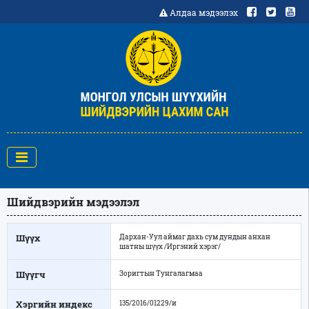
Алдаа мэдээлэх
Шийдвэрийн мэдээлэл
Шүүх
Дархан-Уул аймаг дахь сум дундын анхан
шатны шүүх /Иргэний хэрэг/
Шүүгч
Зоригтын Тунгалагмаа
Хэргийн индекс
135/2016/01229/и