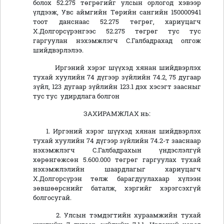
болох 52.275 төгрөгийг улсын орлогод хэвээр
үлдээж, Увс аймгийн Төрийн сангийн 150000941
тоот данснаас 52.275 төгрөг, хариуцагч
Х.Долгорсүрэнгээс 52.275 төгрөг тус тус
гаргуулан нэхэмжлэгч С.Галбадрахад олгож
шийдвэрлэлээ.
Иргэний хэрэг шүүхэд хянан шийдвэрлэх
тухай хуулийн 74 дүгээр зүйлийн 74.2, 75 дугаар
зүйл, 123 дугаар зүйлийн 123.1 дэх хэсэгт заасныг
тус тус удирдлага болгон
ЗАХИРАМЖЛАХ нь:
1. Иргэний хэрэг шүүхэд хянан шийдвэрлэх
тухай хуулийн 74 дүгээр зүйлийн 74.2-т зааснаар
нэхэмжлэгч С.Галбадрахын үндэслэлгүй
хөрөнгөжсөн 5.600.000 төгрөг гаргуулах тухай
нэхэмжлэлийн шаардлагыг хариуцагч
Х.Долгорсүрэн төлж барагдуулахаар хүлээн
зөвшөөрснийг баталж, хэргийг хэрэгсэхгүй
болгосугай.
2. Улсын тэмдэгтийн хураамжийн тухай