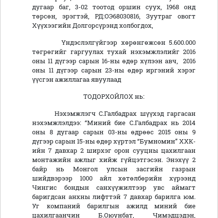
дугаар баг, 3-02 тоотод оршин суух, 1968 онд
төрсөн, эрэгтэй, РД:ОЭ68030816, Зуутраг овогт
Хүүхээгийн Долгорсүрэнд холбогдох,
Үндэслэлгүйгээр хөрөнгөжсөн 5.600.000
төгрөгийг гаргуулах тухай нэхэмжлэлийг 2016
оны 11 дүгээр сарын 16-ны өдөр хүлээн авч, 2016
оны 11 дүгээр сарын 23-ны өдөр иргэний хэрэг
үүсгэн ажиллагаа явуулаад
ТОДОРХОЙЛОХ нь:
Нэхэмжлэгч С.Галбадрах шүүхэд гаргасан
нэхэмжлэлдээ: “Миний бие С.Галбадрах нь 2014
оны 8 дугаар сарын 03-ны өдрөөс 2015 оны 9
дүгээр сарын 15-ны өдөр хүртэл “Бумномин” ХХК-
ийн 7 давхар 2 ширхэг орон сууцны цахилгаан
монтажийн ажлыг хийж гүйцэтгэсэн. Энэхүү 2
байр нь Монгол улсын засгийн газрын
шийдвэрээр 1000 айл хөтөлбөрийн хүрээнд
Чингис бондын санхүүжилтээр увс аймагт
баригдсан анхны лифттэй 7 давхар барилга юм.
Уг компаний барилгын ажилд миний бие
цахилгаанчин Б.Оюунбат, Чимэдцэдэн,