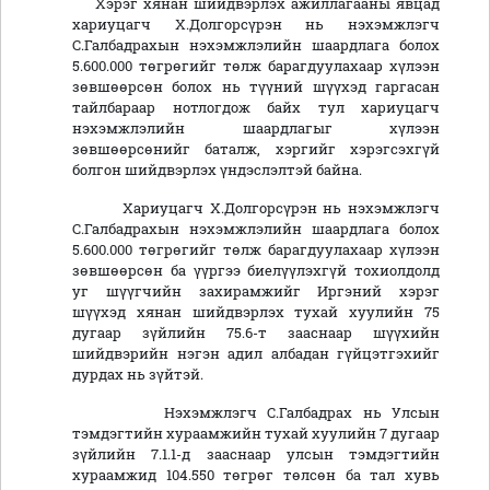
Хэрэг хянан шийдвэрлэх ажиллагааны явцад
хариуцагч Х.Долгорсүрэн нь нэхэмжлэгч
С.Галбадрахын нэхэмжлэлийн шаардлага болох
5.600.000 төгрөгийг төлж барагдуулахаар хүлээн
зөвшөөрсөн болох нь түүний шүүхэд гаргасан
тайлбараар нотлогдож байх тул хариуцагч
нэхэмжлэлийн шаардлагыг хүлээн
зөвшөөрсөнийг баталж, хэргийг хэрэгсэхгүй
болгон шийдвэрлэх үндэслэлтэй байна.
Хариуцагч Х.Долгорсүрэн нь нэхэмжлэгч
С.Галбадрахын нэхэмжлэлийн шаардлага болох
5.600.000 төгрөгийг төлж барагдуулахаар хүлээн
зөвшөөрсөн ба үүргээ биелүүлэхгүй тохиолдолд
уг шүүгчийн захирамжийг Иргэний хэрэг
шүүхэд хянан шийдвэрлэх тухай хуулийн 75
дугаар зүйлийн 75.6-т зааснаар шүүхийн
шийдвэрийн нэгэн адил албадан гүйцэтгэхийг
дурдах нь зүйтэй.
Нэхэмжлэгч С.Галбадрах нь Улсын
тэмдэгтийн хураамжийн тухай хуулийн 7 дугаар
зүйлийн 7.1.1-д зааснаар улсын тэмдэгтийн
хураамжид 104.550 төгрөг төлсөн ба тал хувь