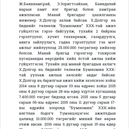
Ж.Баяннамсрай, Э.Зоригтсайхан, Баяндалай
нарын хамт нэг бригад болон хамтран
ажилласан. Манай бригадыг цахилгааны
инженер Х.Долгор ахлаж байсан. Х.Долгор нь
биднийг төлөөлж “Бумномин” ХХК-тай ажил
гүйцэтгэх гэрээ байгуулж, тухайн 2 байрны
гэрэлтүүлэг, хүчит төхөөрөмж, газардуулга,
аянга зайлуулагч, гадна гэрэлтүүлэг гэх мэт
ажлыг нийлүүлээд 25.000.000 төгрөгөөр хийхээр
болсон. Манай бригад гэрээгээр тохирсон
хугацаандаа өөрсдийн хийх ёстой ажлаа хийж
гүйцэтгэсэн. Тухайн үед манай бригадын ахлагч
Х.Долгор нь биднийг төлөөлж Бумномин ХХК-
тай уулзаж ажлын хөлсийг авдаг байсан.
Х.Долгор нь барилгын ажил хийж эхэлснээс хойш
2014 оны 8 дугаар сарын 03-ны өдрөөс хойш 2015
оны 4 дүгээр сарын 28-ны өдөр хүртэл хугацаанд
7.400.000 төгрөг бидэнд өгсөн. 2015 оны 5 дугаар
сарын 06-ны өдрөөс 2015 оны 11 дүгээр сарын 17-
ны өдрийн хооронд “Бумномин” ХХК-ийн
нягтлан бодогч Түмэнцэцэгээс ажилчдын
цалинд 10.000.000 төгрөгийг миний бие өөрөө
очиж авсан. 2016 оны 6 дугаар сарын 15-ны өдөр