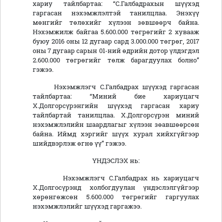
хариу тайлбартаа: “С.Галбадрахын шүүхэд
гаргасан нэхэмжлэлтэй танилцлаа. Энэхүү
мөнгийг төлөхийг хүлээн зөвшөөрч байна.
Нэхэмжилж байгаа 5.600.000 төгрөгийг 2 хувааж
буюу 2016 оны 12 дугаар сард 3.000.000 төгрөг, 2017
оны 7 дугаар сарын 01-ний өдрийн дотор үлдэгдэл
2.600.000 төгрөгийг төлж барагдуулах болно”
гэжээ.
Нэхэмжлэгч С.Галбадрах шүүхэд гаргасан
тайлбартаа: “Миний бие хариуцагч
Х.Долгорсүрэнгийн шүүхэд гаргасан хариу
тайлбартай танилцлаа. Х.Долгорсүрэн миний
нэхэмжлэлийн шаардлагыг хүлээн зөавшөөрсөн
байна. Иймд хэргийг шүүх хурал хийхгүйгээр
шийдвэрлэж өгнө үү” гэжээ.
ҮНДЭСЛЭХ нь:
Нэхэмжлэгч С.Галбадрах нь хариуцагч
Х.Долгосүрэнд холбогдуулан үндэслэлгүйгээр
хөрөнгөжсөн 5.600.000 төгрөгийг гаргуулах
нэхэмжлэлийг шүүхэд гаргажээ.