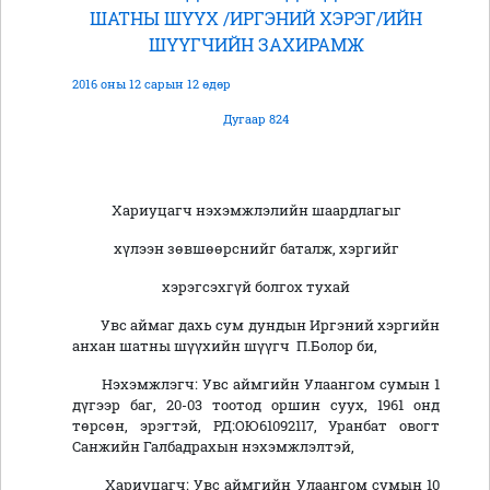
ШАТНЫ ШҮҮХ /ИРГЭНИЙ ХЭРЭГ/ИЙН
ШҮҮГЧИЙН ЗАХИРАМЖ
2016 оны 12 сарын 12 өдөр
Дугаар 824
Хариуцагч нэхэмжлэлийн шаардлагыг
хүлээн зөвшөөрснийг баталж, хэргийг
хэрэгсэхгүй болгох тухай
Увс аймаг дахь сум дундын Иргэний хэргийн
анхан шатны шүүхийн шүүгч П.Болор би,
Нэхэмжлэгч: Увс аймгийн Улаангом сумын 1
дүгээр баг, 20-03 тоотод оршин суух, 1961 онд
төрсөн, эрэгтэй, РД:ОЮ61092117, Уранбат овогт
Санжийн Галбадрахын нэхэмжлэлтэй,
Хариуцагч: Увс аймгийн Улаангом сумын 10