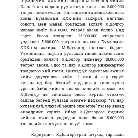
“Бумномин” ХХК-ийн захирал М.Батцэнд миний
Хаан банкны данс руу ажлын хөлс гэж 2.000.000
төгрөг шилжүүлсэн. Ингээд ажил хийж эхэлснээс
хойш Бумномин ХХК-ийн захирал, нягтлан
бодогч, мөн манай бригадын ахлагч Х.Долгор
нараас нийт 19.400.000 төгрөг авсан болно. Бид
гэрээ ёсоор тохирсон 25.000.000 төгрөгөөс
үлдэгдэл 5.600.000 төгрөгөө авахаар Бумномин
ХХК-ны захирал М.Батцэнд, нягтлан бодогч
Түмэнцэцэг нартай уулзахад танай цахилгааны
бригадын ахлагч Х.Долгор инженер 18.000.000
төгрөг авсан. Одоо та нар Х.Долгор инженертэй
тооцоогоо хий гэсэн. Ингээд уг барилгын ажлыг
хийж дууссанаас хойш 1 жил 4 сар гаруй
хугацаанд бид бүхний шударгаар хөлс хүчээ
урсган байж хийсэн ажлын хөлсийг замаас нь
Х.Долгор нь авчихаад одоог хүртэл өгөхгүй
байгаа бөгөөд уулзаад мөнгөө нэхэхээр “Та нар
хүлээж бай, улахгүй мөнгө олж өгнө” гэсээр яваад
өнөөдрийг хүрлээ. Иймд Х.Долгороос бидний
хийсэн ажлын үлдэгдэл хөлс болох 5.600.000
төгрөгийг гаргуулж өгнө үү” гэжээ.
Хариуцагч Х.Долгорсүрэн шүүхэд гаргасан