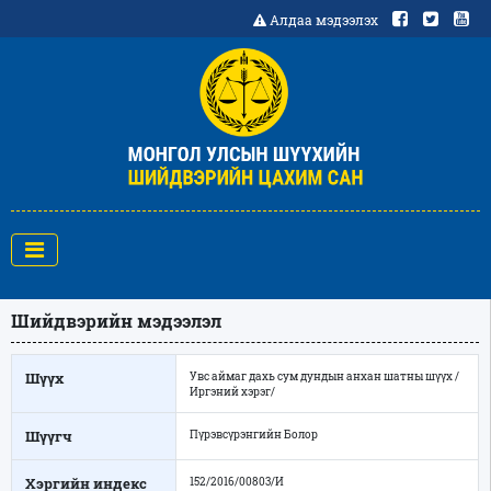
Алдаа мэдээлэх
Шийдвэрийн мэдээлэл
Шүүх
Увс аймаг дахь сум дундын анхан шатны шүүх /
Иргэний хэрэг/
Шүүгч
Пүрэвсүрэнгийн Болор
Хэргийн индекс
152/2016/00803/И