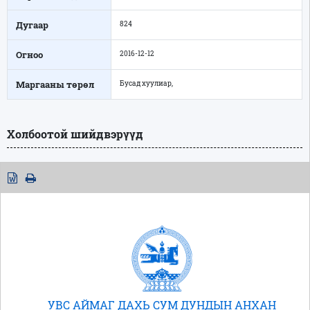
Дугаар
824
Огноо
2016-12-12
Маргааны төрөл
Бусад хуулиар,
Холбоотой шийдвэрүүд
УВС АЙМАГ ДАХЬ СУМ ДУНДЫН АНХАН