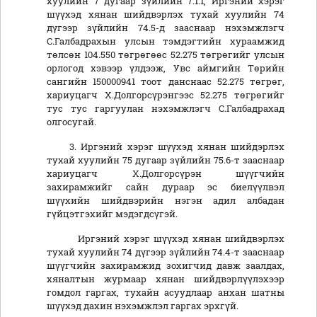
хуулийн 7 дугаар зүйлийн 7.1.1, Иргэний хэрэг
шүүхэд хянан шийдвэрлэх тухай хуулийн 74
дүгээр зүйлийн 74.5-д зааснаар нэхэмжлэгч
С.Галбадрахын улсын тэмдэгтийн хураамжид
төлсөн 104.550 төгрөгөөс 52.275 төгрөгийг улсын
орлогод хэвээр үлдээж, Увс аймгийн Төрийн
сангийн 150000941 тоот данснаас 52.275 төгрөг,
хариуцагч Х.Долгорсүрэнгээс 52.275 төгрөгийг
тус тус гаргуулан нэхэмжлэгч С.Галбадрахад
олгосугай.
3. Иргэний хэрэг шүүхэд хянан шийдэрлэх
тухай хуулийн 75 дугаар зүйлийн 75.6-т зааснаар
хариуцагч Х.Долгорсүрэн шүүгчийн
захирамжийг сайн дураар эс биелүүлвэл
шүүхийн шийдвэрийн нэгэн адил албадан
гүйцэтгэхийг мэдэгдсүгэй.
Иргэний хэрэг шүүхэд хянан шийдвэрлэх
тухай хуулийн 74 дүгээр зүйлийн 74.4-т зааснаар
шүүгчийн захирамжид зохигчид давж заалдах,
хяналтын журмаар хянан шийдвэрлүүлэхээр
гомдол гаргах, тухайн асуудлаар анхан шатны
шүүхэд дахин нэхэмжлэл гаргах эрхгүй.