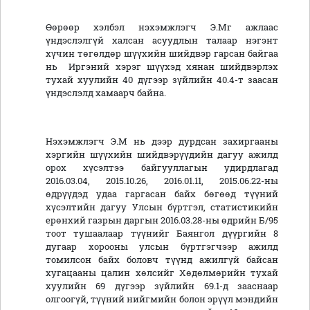
Өөрөөр хэлбэл нэхэмжлэгч Э.Мг ажлаас
үндэслэлгүй халсан асуудлын талаар нэгэнт
хүчин төгөлдөр шүүхийн шийдвэр гарсан байгаа
нь Иргэний хэрэг шүүхэд хянан шийдвэрлэх
тухай хуулийн 40 дүгээр зүйлийн 40.4-т заасан
үндэслэлд хамаарч байна.
Нэхэмжлэгч Э.М нь дээр дурдсан захиргааны
хэргийн шүүхийн шийдвэрүүдийн дагуу ажилд
орох хүсэлтээ байгууллагын удирдлагад
2016.03.04, 2015.10.26, 2016.01.11, 2015.06.22-ны
өдрүүдэд удаа гаргасан байх бөгөөд түүний
хүсэлтийн дагуу Улсын бүртгэл, статистикийн
ерөнхий газрын даргын 2016.03.28-ны өдрийн Б/95
тоот тушаалаар түүнийг Баянгол дүүргийн 8
дугаар хорооны улсын бүртгэгчээр ажилд
томилсон байх боловч түүнд ажилгүй байсан
хугацааны цалин хөлсийг Хөдөлмөрийн тухай
хуулийн 69 дүгээр зүйлийн 69.1-д зааснаар
олгоогүй, түүний нийгмийн болон эрүүл мэндийн