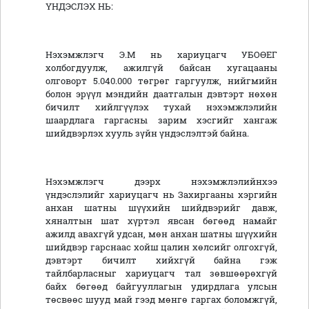
ҮНДЭСЛЭХ НЬ:
Нэхэмжлэгч Э.М нь хариуцагч УБОӨЕГ
холбогдуулж, ажилгүй байсан хугацааны
олговорт 5.040.000 төгрөг гаргуулж, нийгмийн
болон эрүүл мэндийн даатгалын дэвтэрт нөхөн
бичилт хийлгүүлэх тухай нэхэмжлэлийн
шаардлага гаргасны зарим хэсгийг хангаж
шийдвэрлэх хууль зүйн үндэслэлтэй байна.
Нэхэмжлэгч дээрх нэхэмжлэлийнхээ
үндэслэлийг хариуцагч нь Захиргааны хэргийн
анхан шатны шүүхийн шийдвэрийг давж,
хяналтын шат хүртэл явсан бөгөөд намайг
ажилд авахгүй удсан, мөн анхан шатны шүүхийн
шийдвэр гарснаас хойш цалин хөлсийг олгохгүй,
дэвтэрт бичилт хийхгүй байна гэж
тайлбарласныг хариуцагч тал зөвшөөрөхгүй
байх бөгөөд байгууллагын удирдлага улсын
төсвөөс шууд май гээд мөнгө гаргах боломжгүй,