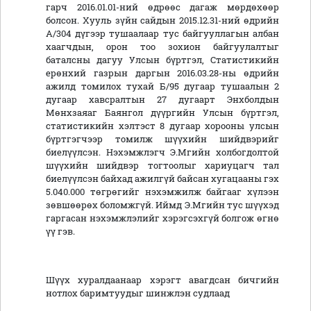
гарч 2016.01.01-ний өдрөөс дагаж мөрдөхөөр
болсон. Хууль зүйн сайдын 2015.12.31-ний өдрийн
А/304 дүгээр тушаалаар тус байгууллагын албан
хаагчдын, орон тоо зохион байгуулалтыг
баталсны дагуу Улсын бүртгэл, Статистикийн
ерөнхий газрын даргын 2016.03.28-ны өдрийн
ажилд томилох тухай Б/95 дугаар тушаалын 2
дугаар хавсралтын 27 дугаарт Энхболдын
Мөнхзаяаг Баянгол дүүргийн Улсын бүртгэл,
статистикийн хэлтэст 8 дугаар хорооны улсын
бүртгэгчээр томилж шүүхийн шийдвэрийг
биелүүлсэн. Нэхэмжлэгч Э.Мгийн холбогдолтой
шүүхийн шийдвэр тогтоолыг хариуцагч тал
биелүүлсэн байхад ажилгүй байсан хугацааны гэх
5.040.000 төгрөгийг нэхэмжилж байгааг хүлээн
зөвшөөрөх боломжгүй. Иймд Э.Мгийн тус шүүхэд
гаргасан нэхэмжлэлийг хэрэгсэхгүй болгож өгнө
үү гэв.
Шүүх хуралдаанаар хэрэгт авагдсан бичгийн
нотлох баримтуудыг шинжлэн судлаад