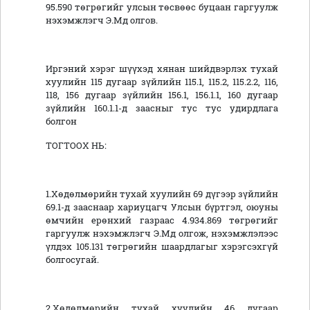
95.590 төгрөгийг улсын төсвөөс буцаан гаргуулж
нэхэмжлэгч Э.Мд олгов.
Иргэний хэрэг шүүхэд хянан шийдвэрлэх тухай
хуулийн 115 дугаар зүйлийн 115.1, 115.2, 115.2.2, 116,
118, 156 дугаар зүйлийн 156.1, 156.1.1, 160 дугаар
зүйлийн 160.1.1-д заасныг тус тус удирдлага
болгон
ТОГТООХ НЬ:
1.Хөдөлмөрийн тухай хуулийн 69 дүгээр зүйлийн
69.1-д зааснаар хариуцагч Улсын бүртгэл, оюуны
өмчийн ерөнхий газраас 4.934.869 төгрөгийг
гаргуулж нэхэмжлэгч Э.Мд олгож, нэхэмжлэлээс
үлдэх 105.131 төгрөгийн шаардлагыг хэрэгсэхгүй
болгосугай.
2.Хөдөлмөрийн тухай хуулийн 46 дугаар