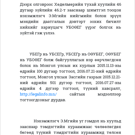
Дээрх олговроос Хөдөлмөрийн тухай хуулийн 46
дугаар зүйлийн 46.2-т зааснаар шимтгэл тооцон
нэхэмжлэгч Э.Мгийн нийгмийн болон эрүүл
мэндийн даатгалын дэвтэрт зохих бичилт
хийхийг хариуцагч УБОӨЕГ үүрэг болгох нь
зүйтэй гэж үзлээ.
УБЕГр нь УБСЕГр, УБСЕГр нь ОӨУБЕГ, ОӨУБЕГ
нь УБОӨЕГ болж байгууллагын нэр өөрчлөгдсөн
болох нь Монгол улсын их хурлын 2015.11.13-ны
өдрийн 100 дугаар тогтоол, 2016.07.21-ний өдрийн
тогтоол, Монгол улсын Засгийн газрын 2015.12.21-
ний өдрийн 501 дүгээр тогтоол, 2016.07.27-ны
өдрийн 4 дүгээр тогтоол, түүний хавсралт,
http://legalinfo.mn/
сайтын мэдээллээр
тогтоогдсоныг дурдав.
Нэхэмжлэгч Э.Мгийн уг гомдол нь хуульд
зааснаар тэмдэгтийн хураамжаас чөлөөлөгдөх
бөгөөд түүний тэмдэгтийн хураамжид төлсөн