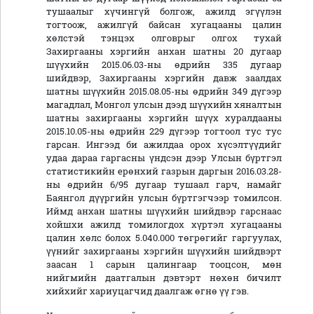
тушаалыг хүчингүй болгож, ажилд эгүүлэн
тогтоож, ажилгүй байсан хугацааны цалин
хөлстэй тэнцэх олговрыг олгох тухай
Захиргааны хэргийн анхан шатны 20 дугаар
шүүхийн 2015.06.03-ны өдрийн 335 дугаар
шийдвэр, Захиргааны хэргийн давж заалдах
шатны шүүхийн 2015.08.05-ны өдрийн 349 дүгээр
магадлал, Монгол улсын дээд шүүхийн хяналтын
шатны захиргааны хэргийн шүүх хуралдааны
2015.10.05-ны өдрийн 229 дүгээр тогтоол тус тус
гарсан. Ингээд би ажилдаа орох хүсэлтүүдийг
удаа дараа гаргасны үндсэн дээр Улсын бүртгэл
статистикийн ерөнхий газрын даргын 2016.03.28-
ны өдрийн 6/95 дугаар тушаал гарч, намайг
Баянгол дүүргийн улсын бүртгэгчээр томилсон.
Иймд анхан шатны шүүхийн шийдвэр гарснаас
хойшхи ажилд томилогдох хүртэл хугацааны
цалин хөлс болох 5.040.000 төгрөгийг гаргуулах,
үүнийг захиргааны хэргийн шүүхийн шийдвэрт
заасан 1 сарын цалингаар тооцсон, мөн
нийгмийн даатгалын дэвтэрт нөхөн бичилт
хийхийг хариуцагчид даалгаж өгнө үү гэв.