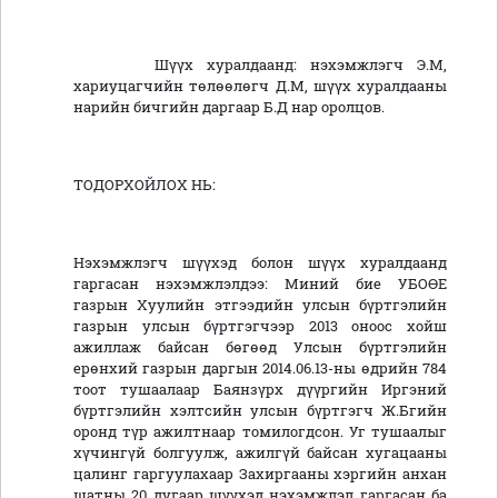
Шүүх хуралдаанд: нэхэмжлэгч Э.М,
хариуцагчийн төлөөлөгч Д.М, шүүх хуралдааны
нарийн бичгийн даргаар Б.Д нар оролцов.
ТОДОРХОЙЛОХ НЬ:
Нэхэмжлэгч шүүхэд болон шүүх хуралдаанд
гаргасан нэхэмжлэлдээ: Миний бие УБОӨЕ
газрын Хуулийн этгээдийн улсын бүртгэлийн
газрын улсын бүртгэгчээр 2013 оноос хойш
ажиллаж байсан бөгөөд Улсын бүртгэлийн
ерөнхий газрын даргын 2014.06.13-ны өдрийн 784
тоот тушаалаар Баянзүрх дүүргийн Иргэний
бүртгэлийн хэлтсийн улсын бүртгэгч Ж.Бгийн
оронд түр ажилтнаар томилогдсон. Уг тушаалыг
хүчингүй болгуулж, ажилгүй байсан хугацааны
цалинг гаргуулахаар Захиргааны хэргийн анхан
шатны 20 дугаар шүүхэд нэхэмжлэл гаргасан ба