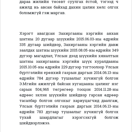
дараа жилийн төсөвт суулгах ёстой, тэгээд ч
ажилд нь авсан байхад дахин цалин хөлс олгох
боломжгүй гэж маргав.
Хэрэгт авагдсан Захиргааны хэргийн анхан
шатны 20 дугаар шүүхийн 2015.06.03-ны өдрийн
335 дугаар шийдвэр, Захиргааны хэргийн давж
заалдах шатны шүүхийн 2015.08.05-ны өдрийн 349
дүгээр магадлал, Улсын дээд шүүхийн хяналтын
шатны захиргааны хэргийн шүүх хуралдааны
2015.10.05-ны өдрийн 229 дүгээр тогтоолоор Улсын
бүртгэлийн ерөнхий газрын даргын 2014.06.13-ны
өдрийн 784 дүгээр тушаалыг хүчингүй болгон
Э.Мгийн ажилгүй байсан хугацааны цалинг нэг
сарын 504,965 төгрөгөөр тооцон 2014.11.28-ны
өдрөөс эхлэн шүүхийн шийдвэр гарсан өдрөөр
тасалбар болгон олгохыг хариуцагчид даалгаж,
Улсын бүртгэлийн газрын даргын 2014.06.13-ны
өдрийн 783 дугаар тушаалыг хүчингүй болгох
тухай шаардлагыг хэрэгсэхгүй болгож
шийдвэрлэжээ.