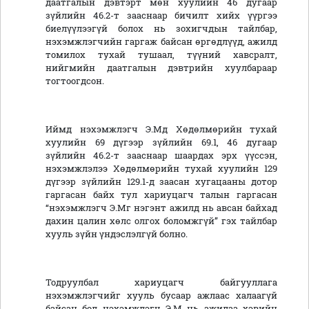
даатгалын дэвтэрт мөн хуулийн 46 дугаар
зүйлийн 46.2-т зааснаар бичилт хийх үүргээ
биелүүлээгүй болох нь зохигчдын тайлбар,
нэхэмжлэгчийн гаргаж байсан өргөдлүүд, ажилд
томилох тухай тушаал, түүний хавсралт,
нийгмийн даатгалын дэвтрийн хуулбараар
тогтоогдсон.
Иймд нэхэмжлэгч Э.Мд Хөдөлмөрийн тухай
хуулийн 69 дүгээр зүйлийн 69.1, 46 дугаар
зүйлийн 46.2-т зааснаар шаардах эрх үүссэн,
нэхэмжлэлээ Хөдөлмөрийн тухай хуулийн 129
дүгээр зүйлийн 129.1-д заасан хугацааны дотор
гаргасан байх тул хариуцагч талын гаргасан
“нэхэмжлэгч Э.Мг нэгэнт ажилд нь авсан байхад
дахин цалин хөлс олгох боломжгүй” гэх тайлбар
хууль зүйн үндэслэлгүй болно.
Тодруулбал хариуцагч байгууллага
нэхэмжлэгчийг хууль бусаар ажлаас халаагүй
байсан бол нэхэмжлэгч Э.М нь ажилаа хэвийн