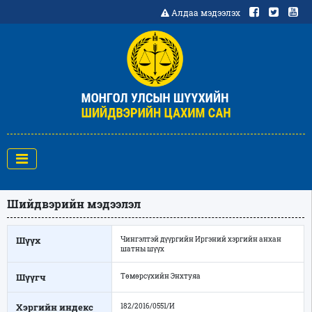
Алдаа мэдээлэх
Шийдвэрийн мэдээлэл
Шүүх
Чингэлтэй дүүргийн Иргэний хэргийн анхан
шатны шүүх
Шүүгч
Төмөрсүхийн Энхтуяа
Хэргийн индекс
182/2016/0551/И