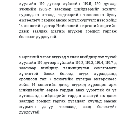
хуулийн 119 дүгээр зүйлийн 119.5, 120 дугаар
зүйлийн 120.2-т зааснаар шийдвэрийг зохигч,
гуравдагч этгээд, тэдгээрийн төлөөлөгч буюу
өмгөөлөгч гардан авсан эсхүл хүргүүлснээс хойш
14 хоногийн дотор Нийслэлийн иргэний хэргийн
давж заалдах шатны шүүхэд гомдол гаргаж
болохыг дурдсугай.
5.Иргэний хэрэг шүүхэд хянан шийдвэрлэх тухай
хуулийн 119 дүгээр зүйлийн 119.2, 119.3, 119.4, 119.7‑д
зааснаар шийдвэр танилцуулан сонсгомогц
хүчинтэй болох бөгөөд шүүх хуралдаанд
оролцсон тал 7 хоногийн хугацаа өнгөрснөөс
хойш 14 хоногийн дотор шүүхэд хүрэлцэн ирж
шийдвэрийг өөрөө гардан авах үүрэгтэй ба уг
хугацаанд шийдвэрийг гардан аваагүй нь давж
заалдах гомдол гаргах хугацааг хуульд заасан
журмын дагуу тоолоход саад болохгүйг
дурдсугай.