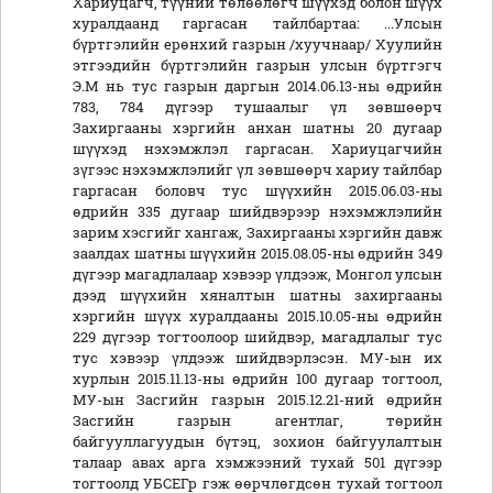
Хариуцагч, түүний төлөөлөгч шүүхэд болон шүүх
хуралдаанд гаргасан тайлбартаа: ...Улсын
бүртгэлийн ерөнхий газрын /хуучнаар/ Хуулийн
этгээдийн бүртгэлийн газрын улсын бүртгэгч
Э.М нь тус газрын даргын 2014.06.13-ны өдрийн
783, 784 дүгээр тушаалыг үл зөвшөөрч
Захиргааны хэргийн анхан шатны 20 дугаар
шүүхэд нэхэмжлэл гаргасан. Хариуцагчийн
зүгээс нэхэмжлэлийг үл зөвшөөрч хариу тайлбар
гаргасан боловч тус шүүхийн 2015.06.03-ны
өдрийн 335 дугаар шийдвэрээр нэхэмжлэлийн
зарим хэсгийг хангаж, Захиргааны хэргийн давж
заалдах шатны шүүхийн 2015.08.05-ны өдрийн 349
дүгээр магадлалаар хэвээр үлдээж, Монгол улсын
дээд шүүхийн хяналтын шатны захиргааны
хэргийн шүүх хуралдааны 2015.10.05-ны өдрийн
229 дүгээр тогтоолоор шийдвэр, магадлалыг тус
тус хэвээр үлдээж шийдвэрлэсэн. МУ-ын их
хурлын 2015.11.13-ны өдрийн 100 дугаар тогтоол,
МУ-ын Засгийн газрын 2015.12.21-ний өдрийн
Засгийн газрын агентлаг, төрийн
байгууллагуудын бүтэц, зохион байгуулалтын
талаар авах арга хэмжээний тухай 501 дүгээр
тогтоолд УБСЕГр гэж өөрчлөгдсөн тухай тогтоол