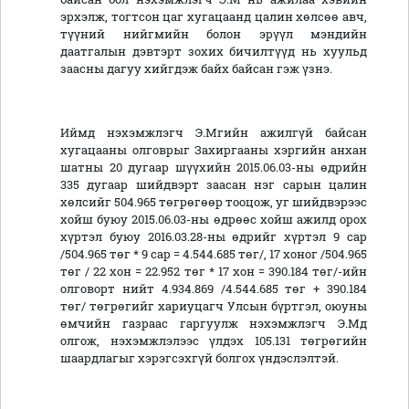
эрхэлж, тогтсон цаг хугацаанд цалин хөлсөө авч,
түүний нийгмийн болон эрүүл мэндийн
даатгалын дэвтэрт зохих бичилтүүд нь хуульд
заасны дагуу хийгдэж байх байсан гэж үзнэ.
Иймд нэхэмжлэгч Э.Мгийн ажилгүй байсан
хугацааны олговрыг Захиргааны хэргийн анхан
шатны 20 дугаар шүүхийн 2015.06.03-ны өдрийн
335 дугаар шийдвэрт заасан нэг сарын цалин
хөлсийг 504.965 төгрөгөөр тооцож, уг шийдвэрээс
хойш буюу 2015.06.03-ны өдрөөс хойш ажилд орох
хүртэл буюу 2016.03.28-ны өдрийг хүртэл 9 сар
/504.965 төг * 9 сар = 4.544.685 төг/, 17 хоног /504.965
төг / 22 хон = 22.952 төг * 17 хон = 390.184 төг/-ийн
олговорт нийт 4.934.869 /4.544.685 төг + 390.184
төг/ төгрөгийг хариуцагч Улсын бүртгэл, оюуны
өмчийн газраас гаргуулж нэхэмжлэгч Э.Мд
олгож, нэхэмжлэлээс үлдэх 105.131 төгрөгийн
шаардлагыг хэрэгсэхгүй болгох үндэслэлтэй.