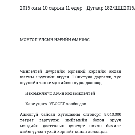
2016 оны 10 сарын 11 өдөр
Дугаар 182/ШШ2016
МОНГОЛ УЛСЫН НЭРИЙН ӨМНӨӨС
Чингэлтэй дүүргийн иргэний хэргийн анхан
шатны шүүхийн шүүгч Т.Энхтуяа даргалж, тус
шүүхийн танхимд хийсэн хуралдаанаар,
Нэхэмжлэгч: Э.М-н нэхэмжлэлтэй
Хариуцагч: УБОӨЕГ холбогдох
Ажилгүй байсан хугацааны олговорт 5.040.000
төгрөг гаргуулж, нийгмийн болон эрүүл
мэндийн даатгалын дэвтэрт нөхөн бичилт
хийлгүүлэх тухай хэргийг хянан хэлэлцэв.