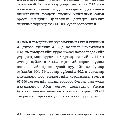
зүйлийн 46.2-т зааснаар дээрх олговроос Э.Мгийн
нийгмийн болон эрүүл мэндийн даатгалын
шимтгэлийг тооцож, түүний нийгмийн болон
эрүүл мэндийн даатгалын дэвтэрт бичилт
хийхийг хариуцагч УБОӨЕГ үүрэг болгосугай.
3.Улсын тэмдэгтийн хураамжийн тухай хуулийн
41 дүгээр зүйлийн 41.1.5-д зааснаар нэхэмжлэгч
Э.М нь тэмдэгтийн хураамжаас чөлөөлөгдөхийг
дурьдаж, мөн хуулийн 7 дугаар зүйлийн 7.1.1, 44
дүгээр зүйлийн 44.1.2, Иргэний хэрэг шүүхэд
хянан шийдвэрлэх тухай хуулийн 60 дугаар
зүйлийн 60.1, 56 дугаар зүйлийн 56.2-д зааснаар
нэхэмжлэгчээс тэмдэгтийн хураамжид төлсөн
95.590 төгрөгийг улсын төсвөөс буцаан гаргуулж
нэхэмжлэгч Э.Мд олгож, хариуцагч Улсын
бүртгэл, оюуны өмчийн ерөнхий газраас 93.908
төгрөгийг гаргуулж улсын төсөвт оруулсугай.
4.Иргэний хэрэг шүүхэд хянан шийдвэрлэх тухай