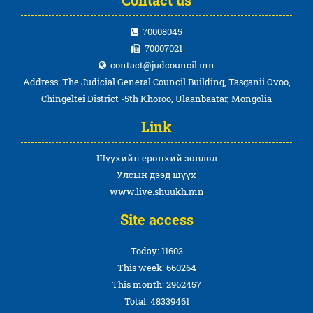
70008045
70007021
contact@judcouncil.mn
Address: The Judicial General Council Building, Tasganii Ovoo,
Chingeltei District -5th Khoroo, Ulaanbaatar, Mongolia
Link
Шүүхийн ерөнхий зөвлөл
Улсын дээд шүүх
www.live.shuukh.mn
Site access
Today: 11603
This week: 660264
This month: 2962457
Total: 48339461