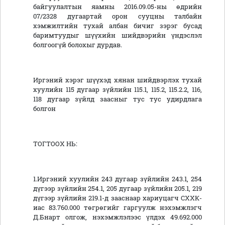
байгуулалтын яамны 2016.09.05-ны өдрийн
07/2328 дугаартай орон сууцны талбайн
хэмжилтийн тухай албан бичиг зэрэг бусад
баримтуудыг шүүхийн шийдвэрийн үндэслэл
болгоогүй болохыг дурдав.
Иргэний хэрэг шүүхэд хянан шийдвэрлэх тухай
хуулийн 115 дугаар зүйлийн 115.1, 115.2, 115.2.2, 116,
118 дугаар зүйлд заасныг тус тус удирдлага
болгон
ТОГТООХ НЬ:
1.Иргэний хуулийн 243 дугаар зүйлийн 243.1, 254
дүгээр зүйлийн 254.1, 205 дугаар зүйлийн 205.1, 219
дүгээр зүйлийн 219.1-д зааснаар хариуцагч СХХК-
иас 83.760.000 төгрөгийг гаргуулж нэхэмжлэгч
Д.Бнарт олгож, нэхэмжлэлээс үлдэх 49.692.000