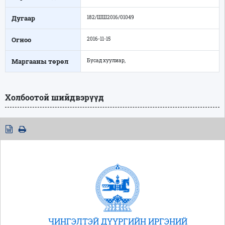
Дугаар
182/ШШ2016/01049
Огноо
2016-11-15
Маргааны төрөл
Бусад хуулиар,
Холбоотой шийдвэрүүд
ЧИНГЭЛТЭЙ ДҮҮРГИЙН ИРГЭНИЙ