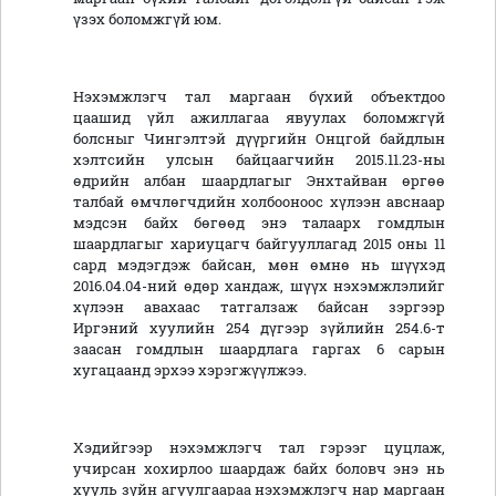
үзэх боломжгүй юм.
Нэхэмжлэгч тал маргаан бүхий объектдоо
цаашид үйл ажиллагаа явуулах боломжгүй
болсныг Чингэлтэй дүүргийн Онцгой байдлын
хэлтсийн улсын байцаагчийн 2015.11.23-ны
өдрийн албан шаардлагыг Энхтайван өргөө
талбай өмчлөгчдийн холбооноос хүлээн авснаар
мэдсэн байх бөгөөд энэ талаарх гомдлын
шаардлагыг хариуцагч байгууллагад 2015 оны 11
сард мэдэгдэж байсан, мөн өмнө нь шүүхэд
2016.04.04-ний өдөр хандаж, шүүх нэхэмжлэлийг
хүлээн авахаас татгалзаж байсан зэргээр
Иргэний хуулийн 254 дүгээр зүйлийн 254.6-т
заасан гомдлын шаардлага гаргах 6 сарын
хугацаанд эрхээ хэрэгжүүлжээ.
Хэдийгээр нэхэмжлэгч тал гэрээг цуцлаж,
учирсан хохирлоо шаардаж байх боловч энэ нь
хууль зүйн агуулгаараа нэхэмжлэгч нар маргаан