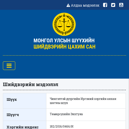
Алдаа мэдээлэх
Шийдвэрийн мэдээлэл
Шүүх
Чингэлтэй дүүргийн Иргэний хэргийн анхан
шатны шүүх
Шүүгч
Төмөрсүхийн Энхтуяа
Хэргийн индекс
182/2016/0466/И