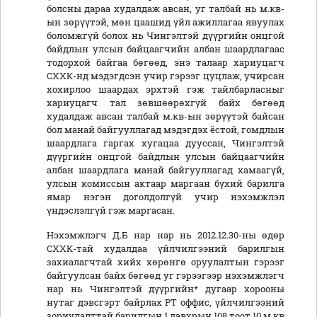
болсны дараа худалдаж авсан, уг талбай нь м.кв-
ын зөрүүтэй, мөн цаашид үйл ажиллагаа явуулах
боломжгүй болох нь Чингэлтэй дүүргийн онцгой
байдлын улсын байцаагчийн албан шаардлагаас
тодорхой байгаа бөгөөд, энэ талаар хариуцагч
СХХК-нд мэдэгдсэн учир гэрээг цуцлаж, учирсан
хохирлоо шаардах эрхтэй гэж тайлбарласныг
хариуцагч тал зөвшөөрөхгүй байх бөгөөд
худалдаж авсан талбай м.кв-ын зөрүүтэй байсан
бол манай байгууллагад мэдэгдэх ёстой, гомдлын
шаардлага гаргах хугацаа дууссан, Чингэлтэй
дүүргийн онцгой байдлын улсын байцаагчийн
албан шаардлага манай байгууллагад хамаагүй,
улсын комиссын актаар маргаан бүхий барилга
ямар нэгэн доголдолгүй учир нэхэмжлэл
үндэслэлгүй гэж маргасан.
Нэхэмжлэгч Д.Б нар нар нь 2012.12.30-ны өдөр
СХХК-тай худалдаа үйлчилгээний барилгын
захиалагчтай хийх хөрөнгө оруулалтын гэрээг
байгуулсан байх бөгөөд уг гэрээгээр нэхэмжлэгч
нар нь Чингэлтэй дүүргийн* дугаар хорооны
нутаг дэвсгэрт байрлах PT оффис, үйлчилгээний
зориулалттай барилгын 1 давхрын 108 тоот 10 м.кв