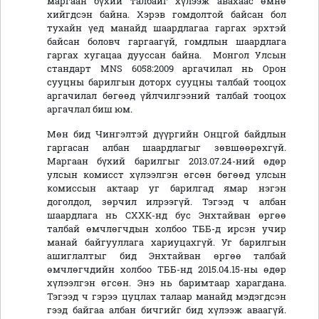
маргаан бүхий талбайг хүлээж авахаас өмнө
хийгдсэн байна. Хэрэв гомдолтой байсан бол
тухайн үед манайд шаардлагаа гаргах эрхтэй
байсан боловч гаргаагүй, гомдлын шаардлага
гаргах хугацаа дууссан байна. Монгол Улсын
стандарт МNS 6058:2009 аргачилал нь Орон
сууцны барилгын доторх сууцны талбай тооцох
аргачилал бөгөөд үйлчилгээний талбай тооцох
аргачлал биш юм.
Мөн бид Чингэлтэй дүүргийн Онцгой байдлын
гаргасан албан шаардлагыг зөвшөөрөхгүй.
Маргаан бүхий барилгыг 2013.07.24-ний өдөр
улсын комисст хүлээлгэн өгсөн бөгөөд улсын
комиссын актаар уг барилгад ямар нэгэн
доголдол, зөрчил илрээгүй. Тэгээд ч албан
шаардлага нь СХХК-нд бус Энхтайван өргөө
талбай өмчлөгчдын холбоо ТББ-д ирсэн учир
манай байгууллага хариуцахгүй. Уг барилгын
ашиглалтыг бид Энхтайван өргөө талбай
өмчлөгчдийн холбоо ТББ-нд 2015.04.15-ны өдөр
хүлээлгэн өгсөн. Энэ нь баримтаар харагдана.
Тэгээд ч гэрээ цуцлах талаар манайд мэдэгдсэн
гээд байгаа албан бичгийг бид хүлээж аваагүй.