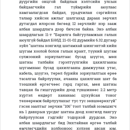
дүүргийн онцгой байдлын хэлтсийн улсын
байцаагчийн гал түймрийн аюулаас
хамгаалагдсан байдал, урьдчилан сэргийлэх
талаар хийсэн ажлыг шалгахад дараах зөрчил
дутагдал илэрсэн бөгөөд 12 зөрчлийг нэр зааж
албан шаардлага дээр бичсэн байна. Энэ албан
шаардлагын 11-т “Барилга байгууламжын галын
аюулгүй байдал БНбД 21-01-02 дүрмийн 6.32 дугаар
зүйл "шатны хонгилд шатамхай шингэнтэй хийн
шугам хоолой болон галын крант, түүний шугам
сүлжээний зориулалтаас бусад шүүгээ, мөн
шатны талбайн гэрэлтүүлгийн цахилгааны
шугамнаас бусад цахилгааны дамжуулах утас,
кабель, шүүгээ, төрөл бүрийн зориулалтын өрөө
тасалгаа байрлуулах, ачааны цахилгаан шат ба
тээшний өргөгчөөс гарц гаргах, мөн шатны
тавцан ба гишгүүрийн дээд түвшинөөс 2.2 метр
хүртэл өндөрт хананаас цухуйсан тоног
төхөөрөмж байрлуулахыг тус тус зөвшөөрөхгүй"
гэсэн заалтыг зөрчин "106" тоот талбай эзэмшигч
нь 1 давхрын урсдаг шатны доод хонгилд лангуу
байрлуулсан гэдгийг тодорхой дурдсан. Энэ
албан шаардлагыг бид Энхтайван өргөө талбай
өмчлөгчдийн холбооноос хүлээн авсан юм.