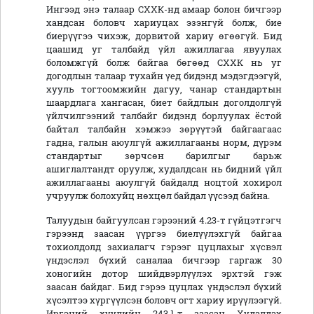
Ингээд энэ талаар СХХК-нд амаар болон бичгээр
хандсан боловч хариуцах эзэнгүй болж, бие
биерүүгээ чихэж, дорвитой хариу өгөөгүй. Бид
цаашид уг талбайд үйл ажиллагаа явуулах
боломжгүй болж байгаа бөгөөд СХХК нь уг
догодлын талаар тухайн үед бидэнд мэдэгдээгүй,
хууль тогтоомжийн дагуу, чанар стандартын
шаардлага хангасан, биет байдлын доголдолгүй
үйлчилгээний талбайг бидэнд борлуулах ёстой
байтал талбайн хэмжээ зөрүүтэй байгаагаас
гадна, галын аюулгүй ажиллагааны норм, дүрэм
стандартыг зөрчсөн барилгыг барьж
ашиглалтандт оруулж, худалдсан нь бидний үйл
ажиллагааны аюулгүй байдалд ноцтой хохирол
учруулж болохуйц нөхцөл байдал үүсээд байна.
Талуудын байгуулсан гэрээний 4.23-т гүйцэтгэгч
гэрээнд заасан үүргээ биелүүлэхгүй байгаа
тохиолдолд захиалагч гэрээг цуцлахыг хүсвэл
үндэслэл бүхий саналаа бичгээр гаргаж 30
хоногийн дотор шийдвэрлүүлэх эрхтэй гэж
заасан байдаг. Бид гэрээ цуцлах үндэслэл бүхий
хүсэлтээ хүргүүлсэн боловч огт хариу ирүүлээгүй.
Иргэний хуулийн 243.1-т заасан Худалдах