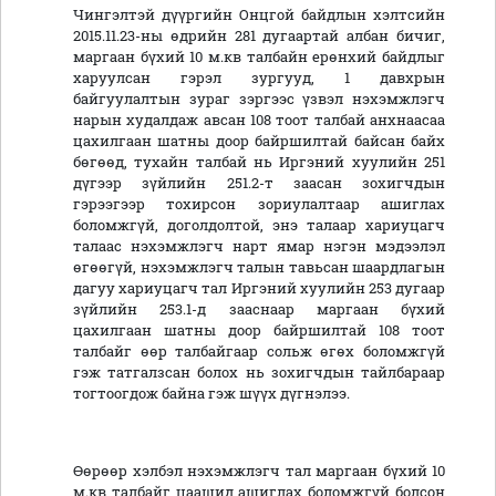
Чингэлтэй дүүргийн Онцгой байдлын хэлтсийн
2015.11.23-ны өдрийн 281 дугаартай албан бичиг,
маргаан бүхий 10 м.кв талбайн ерөнхий байдлыг
харуулсан гэрэл зургууд, 1 давхрын
байгуулалтын зураг зэргээс үзвэл нэхэмжлэгч
нарын худалдаж авсан 108 тоот талбай анхнаасаа
цахилгаан шатны доор байршилтай байсан байх
бөгөөд, тухайн талбай нь Иргэний хуулийн 251
дүгээр зүйлийн 251.2-т заасан зохигчдын
гэрээгээр тохирсон зориулалтаар ашиглах
боломжгүй, доголдолтой, энэ талаар хариуцагч
талаас нэхэмжлэгч нарт ямар нэгэн мэдээлэл
өгөөгүй, нэхэмжлэгч талын тавьсан шаардлагын
дагуу хариуцагч тал Иргэний хуулийн 253 дугаар
зүйлийн 253.1-д зааснаар маргаан бүхий
цахилгаан шатны доор байршилтай 108 тоот
талбайг өөр талбайгаар сольж өгөх боломжгүй
гэж татгалзсан болох нь зохигчдын тайлбараар
тогтоогдож байна гэж шүүх дүгнэлээ.
Өөрөөр хэлбэл нэхэмжлэгч тал маргаан бүхий 10
м.кв талбайг цаашид ашиглах боломжгүй болсон