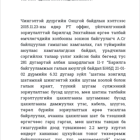
Чингэлтэй дүүргийн Онцгой байдлын хэлтсээс
2015.11.23-ны өдөр PT оффис, үйлчилгээний
зориулалттай барилгад Энхтайван өргөө талбай
өмчлөгчдийн холбооны зохион байгуулагч А.Сг
байлцуулан гамшгаас хамгаалах, гал түймрийн
аюулаас хамгаалагдсан байдал, урьдчилан
сэргийлэх талаар үзлэг хийсэн байх бөгөөд тус
281 дугаартай албан шаардлагын 11-т “Барилга
байгууламжын галын аюулгүй байдал БНбД 21-01-
02 дүрмийн 6.32 дугаар зүйл "шатны хонгилд
шатамхай шингэнтэй хийн шугам хоолой болон
галын крант, түүний шугам сүлжээний
зориулалтаас бусад шүүгээ, мөн шатны талбайн
гэрэлтүүлгийн цахилгааны шугамнаас бусад
цахилгааны дамжуулах утас, кабель, шүүгээ,
төрөл бүрийн зориулалтын өрөө тасалгаа
байрлуулах, ачааны цахилгаан шат ба тээшний
өргөгчөөс гарц гаргах, мөн шатны тавцан ба
гишгүүрийн дээд түвшинөөс 2.2 метр хүртэл
өндөрт хананаас цухуйсан тоног төхөөрөмж
байрлуулахыг тус тус зөвшөөрөхгүй" гэсэн