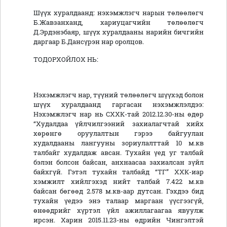
Шүүх хуралдаанд: нэхэмжлэгч нарын төлөөлөгч
Б.Жавзанханд, хариуцагчийн төлөөлөгч
Д.Эрдэнэбаяр, шүүх хуралдааны нарийн бичгийн
даргаар Б.Дансүрэн нар оролцов.
ТОДОРХОЙЛОХ НЬ:
Нэхэмжлэгч нар, түүний төлөөлөгч шүүхэд болон
шүүх хуралдаанд гаргасан нэхэмжлэлдээ:
Нэхэмжлэгч нар нь СХХК-тай 2012.12.30-ны өдөр
“Худалдаа үйлчилгээний захиалагчтай хийх
хөрөнгө оруулалтын гэрээ байгуулан
худалдааны лангууны зориулалттай 10 м.кв
талбайг худалдаж авсан. Тухайн үед уг талбай
бэлэн болсон байсан, анхнаасаа захиалсан зүйл
байхгүй. Гэтэл тухайн талбайд “ТГ” ХХК-иар
хэмжилт хийлгэхэд нийт талбай 7.422 м.кв
байсан бөгөөд 2.578 м.кв-аар дутсан. Гэхдээ бид
тухайн үедээ энэ талаар маргаан үүсгээгүй,
өнөөдрийг хүртэл үйл ажиллагаагаа явуулж
ирсэн. Харин 2015.11.23-ны өдрийн Чингэлтэй