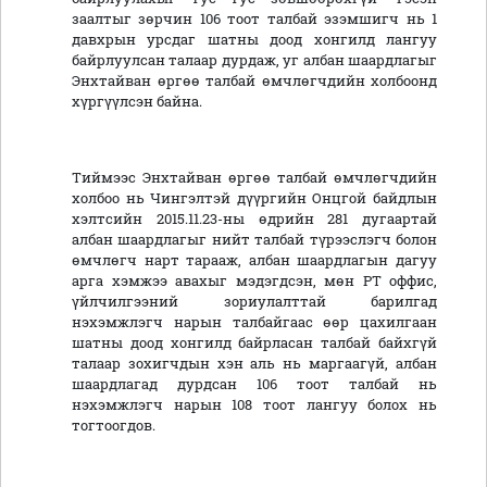
заалтыг зөрчин 106 тоот талбай эзэмшигч нь 1
давхрын урсдаг шатны доод хонгилд лангуу
байрлуулсан талаар дурдаж, уг албан шаардлагыг
Энхтайван өргөө талбай өмчлөгчдийн холбоонд
хүргүүлсэн байна.
Тиймээс Энхтайван өргөө талбай өмчлөгчдийн
холбоо нь Чингэлтэй дүүргийн Онцгой байдлын
хэлтсийн 2015.11.23-ны өдрийн 281 дугаартай
албан шаардлагыг нийт талбай түрээслэгч болон
өмчлөгч нарт тарааж, албан шаардлагын дагуу
арга хэмжээ авахыг мэдэгдсэн, мөн PT оффис,
үйлчилгээний зориулалттай барилгад
нэхэмжлэгч нарын талбайгаас өөр цахилгаан
шатны доод хонгилд байрласан талбай байхгүй
талаар зохигчдын хэн аль нь маргаагүй, албан
шаардлагад дурдсан 106 тоот талбай нь
нэхэмжлэгч нарын 108 тоот лангуу болох нь
тогтоогдов.