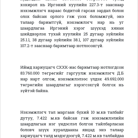
хохирол нь Иргэний хуулийн 227.3-т зааснаар
нэхэмжлэгч нараас бодитой гарсан зардал болон
олох байсан орлого гэж үзэх боломжгүй, энэ
талаар баримтгүй, нэхэмжлэгч нар нь уг
шаардлагаа Иргэний хэрэг шүүхэд хянан
шийдвэрлэх тухай хуулийн 25 дугаар зүйлийн
25.1.1, 38 дугаар зүйлийн 38.1, 107 дугаар зүйлийн
107.2-т зааснаар баримтаар нотлосонгүй.
Иймд хариуцагч СХХК-иас баримтаар нотлогдсон
83.760.000 төгрөгийг гаргуулж нэхэмжлэгч Д.Б
нар нарт олгож, нэхэмжлэлээс үлдэх 49.692.000
төгрөгийн шаардлагыг хэрэгсэхгүй болгох нь
зүйтэй байна.
Нэхэмжлэгч тал маргаан бүхий 10 м.кв талбайг
дутуу, 7.422 м.кв байсан гэж нэхэмжлэлийн
шаардлагын нэг үндэслэл болгон тайлбарласан
боловч шүүх хуралдааны явцад энэ талаар
хариуцагч талд мэдэгдээгүй, 7.422 м.кв талбайдаа