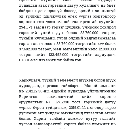
худалдан авах гэрээний дагуу худалдагч нь биет
байдлын доголдолгүй болоод эрхийн зөрчилгүй
эд зүйлийг шилжүүлэн өгөх үүргээ ноцтойгоор
зөрчсөн гэж үзэж манай тал иргэний хуулийн
254.1 -т зааснаар гэрээг цуцлаж, учирсан хохирол
гэрээний үнийн дүн болох 83.760.000 төгрөг,
тухайн хугацааны турш бидний хадгаламжаасаа
гарган авч төлсөн 83.760.000 төгрөгийн хүү болох
37.692.000 төгрөг, мөн өмгөөллийн хөлс 12.000.000
төгрөг нийт 133.452.000 төгрөгийг хариуцагч
СХХК-иас нэхэмжилж байна гэв.
Хариуцагч, түүний төлөөлөгч шүүхэд болон шүүх
хуралдаанд гаргасан тайлбартаа: Манай компани
нь 2012.12.30-ны өдрийн Худалдаа үйлчилгээний
Барилгын захиалагчтай хийх хөрөнгө
оруулалтын № 12/12/30 тоот гэрээний дагуу
үүргээ бүрэн гүйцэтгэж, 2015.01.22-ны өдөр гэрээ
дүгнэсэн акт үйлдэж өмчлөгчид хүлээлгэн өгсөн
болно. Харин талбайн хэмжээ дутуу гэдгийг
хүлээн зөвшөөрөхгүй, хэрэгт байгаа хэмжилт нь