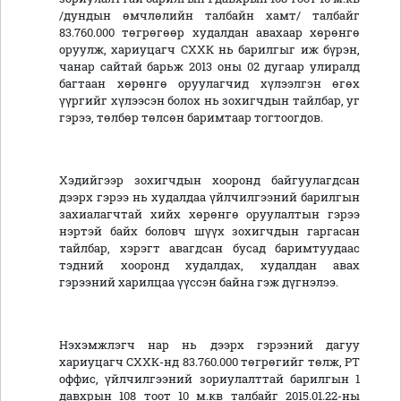
/дундын өмчлөлийн талбайн хамт/ талбайг
83.760.000 төгрөгөөр худалдан авахаар хөрөнгө
оруулж, хариуцагч СХХК нь барилгыг иж бүрэн,
чанар сайтай барьж 2013 оны 02 дугаар улиралд
багтаан хөрөнгө оруулагчид хүлээлгэн өгөх
үүргийг хүлээсэн болох нь зохигчдын тайлбар, уг
гэрээ, төлбөр төлсөн баримтаар тогтоогдов.
Хэдийгээр зохигчдын хооронд байгуулагдсан
дээрх гэрээ нь худалдаа үйлчилгээний барилгын
захиалагчтай хийх хөрөнгө оруулалтын гэрээ
нэртэй байх боловч шүүх зохигчдын гаргасан
тайлбар, хэрэгт авагдсан бусад баримтуудаас
тэдний хооронд худалдах, худалдан авах
гэрээний харилцаа үүссэн байна гэж дүгнэлээ.
Нэхэмжлэгч нар нь дээрх гэрээний дагуу
хариуцагч СХХК-нд 83.760.000 төгрөгийг төлж, PT
оффис, үйлчилгээний зориулалттай барилгын 1
давхрын 108 тоот 10 м.кв талбайг 2015.01.22-ны