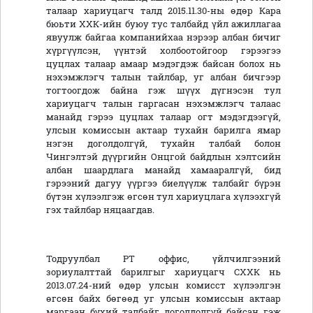
талаар хариуцагч талд 2015.11.30-ны өдөр Кара
бюьти ХХК-ийн буюу тус талбайд үйл ажиллагаа
явуулж байгаа компанийхаа нэрээр албан бичиг
хүргүүлсэн, үүнтэй холбоотойгоор гэрээгээ
цуцлах талаар амаар мэдэгдэж байсан болох нь
нэхэмжлэгч талын тайлбар, уг албан бичгээр
тогтоогдож байна гэж шүүх дүгнэсэн тул
хариуцагч талын гаргасан нэхэмжлэгч талаас
манайд гэрээ цуцлах талаар огт мэдэгдээгүй,
улсын комиссын актаар тухайн барилга ямар
нэгэн доголдолгүй, тухайн талбай болон
Чингэлтэй дүүргийн Онцгой байдлын хэлтсийн
албан шаардлага манайд хамааралгүй, бид
гэрээний дагуу үүргээ биелүүлж талбайг бүрэн
бүтэн хүлээлгэж өгсөн тул хариуцлага хүлээхгүй
гэх тайлбар няцаагдав.
Тодруулбал PT оффис, үйлчилгээний
зориулалттай барилгыг хариуцагч СХХК нь
2013.07.24-ний өдөр улсын комисст хүлээлгэн
өгсөн байх бөгөөд уг улсын комиссын актаар
маргаан бүхий талбайг доголдолгүй байсан гэж