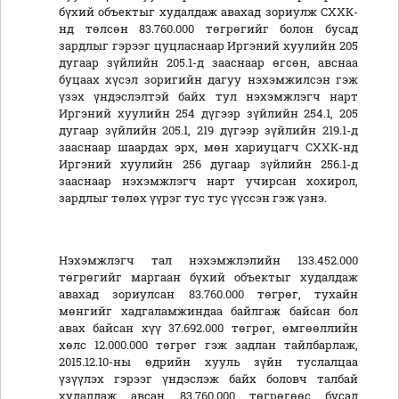
бүхий объектыг худалдаж авахад зориулж СХХК-
нд төлсөн 83.760.000 төгрөгийг болон бусад
зардлыг гэрээг цуцласнаар Иргэний хуулийн 205
дугаар зүйлийн 205.1-д зааснаар өгсөн, авснаа
буцаах хүсэл зоригийн дагуу нэхэмжилсэн гэж
үзэх үндэслэлтэй байх тул нэхэмжлэгч нарт
Иргэний хуулийн 254 дүгээр зүйлийн 254.1, 205
дугаар зүйлийн 205.1, 219 дүгээр зүйлийн 219.1-д
зааснаар шаардах эрх, мөн хариуцагч СХХК-нд
Иргэний хуулийн 256 дугаар зүйлийн 256.1-д
зааснаар нэхэмжлэгч нарт учирсан хохирол,
зардлыг төлөх үүрэг тус тус үүссэн гэж үзнэ.
Нэхэмжлэгч тал нэхэмжлэлийн 133.452.000
төгрөгийг маргаан бүхий объектыг худалдаж
авахад зориулсан 83.760.000 төгрөг, тухайн
мөнгийг хадгаламжиндаа байлгаж байсан бол
авах байсан хүү 37.692.000 төгрөг, өмгөөллийн
хөлс 12.000.000 төгрөг гэж задлан тайлбарлаж,
2015.12.10-ны өдрийн хууль зүйн туслалцаа
үзүүлэх гэрээг үндэслэж байх боловч талбай
худалдаж авсан 83.760.000 төгрөгөөс бусад