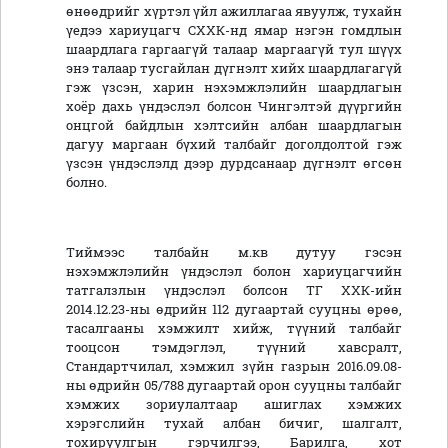
өнөөдрийг хүртэл үйл ажиллагаа явуулж, тухайн
үедээ хариуцагч СХХК-нд ямар нэгэн гомдлын
шаардлага гаргаагүй талаар маргаагүй тул шүүх
энэ талаар тусгайлан дүгнэлт хийх шаардлагагүй
гэж үзсэн, харин нэхэмжлэлийн шаардлагын
хоёр дахь үндэслэл болсон Чингэлтэй дүүргийн
онцгой байдлын хэлтсийн албан шаардлагын
дагуу маргаан бүхий талбайг доголдолтой гэж
үзсэн үндэслэлд дээр дурдсанаар дүгнэлт өгсөн
болно.
Тиймээс талбайн м.кв дутуу гэсэн
нэхэмжлэлийн үндэслэл болон хариуцагчийн
татгалзлын үндэслэл болсон ТГ ХХК-ийн
2014.12.23-ны өдрийн 112 дугаартай сууцны өрөө,
тасалгааны хэмжилт хийж, түүний талбайг
тооцсон тэмдэглэл, түүний хавсралт,
Стандартчилал, хэмжил зүйн газрын 2016.09.08-
ны өдрийн 05/788 дугаартай орон сууцны талбайг
хэмжих зориулалтаар ашиглах хэмжих
хэрэгслийн тухай албан бичиг, шалгалт,
тохируулгын гэрчилгээ, Барилга, хот