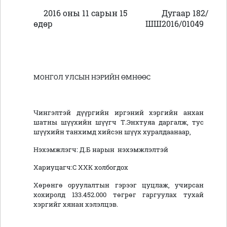
2016 оны 11 сарын 15
Дугаар 182/
өдөр
ШШ2016/01049
МОНГОЛ УЛСЫН НЭРИЙН ӨМНӨӨС
Чингэлтэй дүүргийн иргэний хэргийн анхан
шатны шүүхийн шүүгч Т.Энхтуяа даргалж, тус
шүүхийн танхимд хийсэн шүүх хуралдаанаар,
Нэхэмжлэгч: Д.Б нарын нэхэмжлэлтэй
Хариуцагч:С ХХК холбогдох
Хөрөнгө оруулалтын гэрээг цуцлаж, учирсан
хохиролд 133.452.000 төгрөг гаргуулах тухай
хэргийг хянан хэлэлцэв.