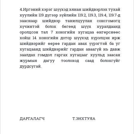
4.Иргэний хэрэг шүүхэд хянан шийдвэрлэх тухай
хуулийн 119 дүгээр зүйлийн 119.2, 119.3, 119.4, 119.7‑д
зааснаар шийдвэр танилцуулан сонсгомогц
хүчинтэй болох бөгөөд шүүх хуралдаанд
оролцсон тал 7 хоногийн хугацаа өнгөрснөөс
хойш 14 хоногийн дотор шүүхэд хүрэлцэн ирж
шийдвэрийг өөрөө гардан авах үүрэгтэй ба уг
хугацаанд шийдвэрийг гардан аваагүй нь давж
заалдах гомдол гаргах хугацааг хуульд заасан
журмын дагуу тоолоход саад болохгүйг
дурдсугай.
ДАРГАЛАГЧ Т.ЭНХТУЯА