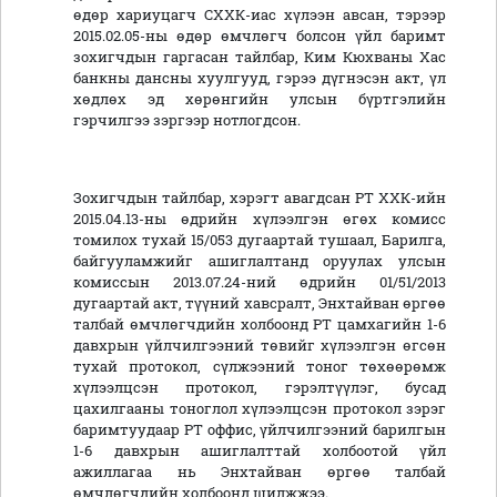
өдөр хариуцагч СХХК-иас хүлээн авсан, тэрээр
2015.02.05-ны өдөр өмчлөгч болсон үйл баримт
зохигчдын гаргасан тайлбар, Ким Кюхваны Хас
банкны дансны хуулгууд, гэрээ дүгнэсэн акт, үл
хөдлөх эд хөрөнгийн улсын бүртгэлийн
гэрчилгээ зэргээр нотлогдсон.
Зохигчдын тайлбар, хэрэгт авагдсан PT ХХК-ийн
2015.04.13-ны өдрийн хүлээлгэн өгөх комисс
томилох тухай 15/053 дугаартай тушаал, Барилга,
байгууламжийг ашиглалтанд оруулах улсын
комиссын 2013.07.24-ний өдрийн 01/51/2013
дугаартай акт, түүний хавсралт, Энхтайван өргөө
талбай өмчлөгчдийн холбоонд PT цамхагийн 1-6
давхрын үйлчилгээний төвийг хүлээлгэн өгсөн
тухай протокол, сүлжээний тоног төхөөрөмж
хүлээлцсэн протокол, гэрэлтүүлэг, бусад
цахилгааны тоноглол хүлээлцсэн протокол зэрэг
баримтуудаар PT оффис, үйлчилгээний барилгын
1-6 давхрын ашиглалттай холбоотой үйл
ажиллагаа нь Энхтайван өргөө талбай
өмчлөгчдийн холбоонд шилжжээ.