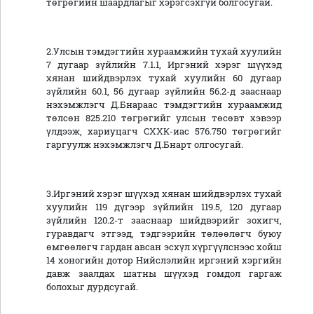
төгрөгийн шаардлагыг хэрэгсэхгүй болгосугай.
2.Улсын тэмдэгтийн хураамжийн тухай хуулийн
7 дугаар зүйлийн 7.1.1, Иргэний хэрэг шүүхэд
хянан шийдвэрлэх тухай хуулийн 60 дугаар
зүйлийн 60.1, 56 дугаар зүйлийн 56.2-д зааснаар
нэхэмжлэгч Д.Бнараас тэмдэгтийн хураамжид
төлсөн 825.210 төгрөгийг улсын төсөвт хэвээр
үлдээж, хариуцагч СХХК-иас 576.750 төгрөгийг
гаргуулж нэхэмжлэгч Д.Бнарт олгосугай.
3.Иргэний хэрэг шүүхэд хянан шийдвэрлэх тухай
хуулийн 119 дүгээр зүйлийн 119.5, 120 дугаар
зүйлийн 120.2-т зааснаар шийдвэрийг зохигч,
гуравдагч этгээд, тэдгээрийн төлөөлөгч буюу
өмгөөлөгч гардан авсан эсхүл хүргүүлснээс хойш
14 хоногийн дотор Нийслэлийн иргэний хэргийн
давж заалдах шатны шүүхэд гомдол гаргаж
болохыг дурдсугай.