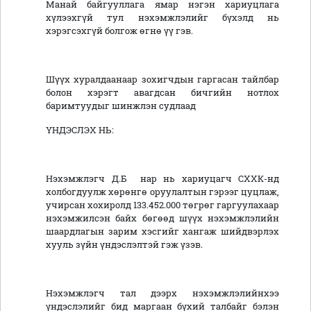
Манай байгууллага ямар нэгэн хариуцлага
хүлээхгүй тул нэхэмжлэлийг бүхэлд нь
хэрэгсэхгүй болгож өгнө үү гэв.
Шүүх хуралдаанаар зохигчдын гаргасан тайлбар
болон хэрэгт авагдсан бичгийн нотлох
баримтуудыг шинжлэн судлаад
ҮНДЭСЛЭХ НЬ:
Нэхэмжлэгч Д.Б нар нь хариуцагч СХХК-нд
холбогдуулж хөрөнгө оруулалтын гэрээг цуцлаж,
учирсан хохиролд 133.452.000 төгрөг гаргуулахаар
нэхэмжилсэн байх бөгөөд шүүх нэхэмжлэлийн
шаардлагын зарим хэсгийг хангаж шийдвэрлэх
хууль зүйн үндэслэлтэй гэж үзэв.
Нэхэмжлэгч тал дээрх нэхэмжлэлийнхээ
үндэслэлийг бид маргаан бүхий талбайг бэлэн