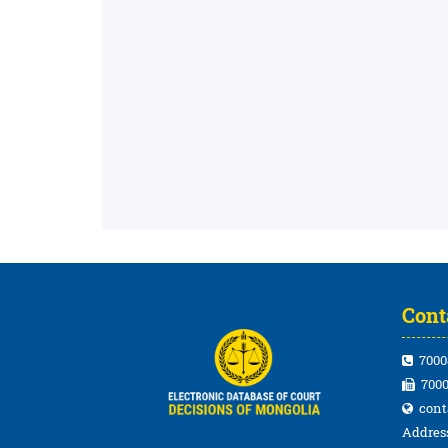
Cont
7000
7000
cont
Address