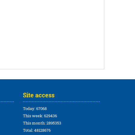
Site access
Today: 67068
This week: 629436
This month: 2895353
Total: 48128676