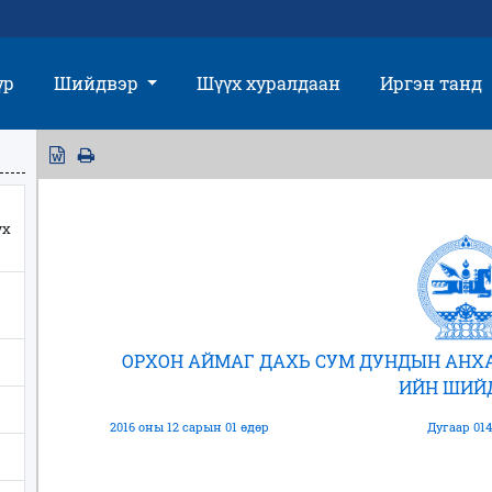
үр
Шийдвэр
Шүүх хуралдаан
Иргэн танд
үх
ОРХОН АЙМАГ ДАХЬ СУМ ДУНДЫН АНХА
ИЙН ШИЙ
2016 оны 12 сарын 01 өдөр
Дугаар 014