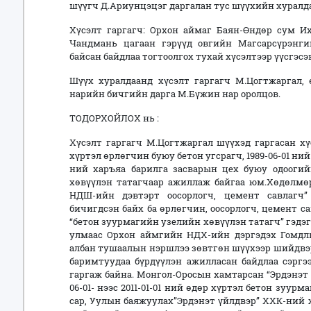
шүүгч Д.Ариунцэцэг даргалан тус шүүхийн хурал
Хүсэлт гаргагч: Орхон аймаг Баян-Өндөр сум Их
Чандмань цагаан гэрүүд овгийн Магсарсүрэнги
байсан байдлаа тогтоолгох тухай хүсэлтээр үүсгэс
Шүүх хуралдаанд хүсэлт гаргагч М.Цогтжаргал, 
нарийн бичгийн дарга М.Бүжин нар оролцов.
ТОДОРХОЙЛОХ нь :
Хүсэлт гаргагч М.Цогтжаргал шүүхэд гаргасан хүс
хүртэл өрлөгчин буюу бетон угсрагч, 1989-06-01 ни
ний харъяа барилга засварын цех буюу одоогий
хөвүүлэн татагчаар ажиллаж байгаа юм.Хөдөлмөр
НДШ-ийн дэвтэрт оосорлогч, цемент савлагч
бичигдсэн байх ба өрлөгчин, оосорлогч, цемент с
“бетон зуурмагийн узелийн хөвүүлэн татагч” гэдэ
улмаас Орхон аймгийн НДХ-ийн дэргэдэх Гомдл
албан тушаалын нэршлээ зөвтгөн шүүхээр шийдвэрл
баримтуудаа бүрдүүлэн ажилласан байдлаа сэргэ
гаргаж байна. Монгол-Оросын хамтарсан “Эрдэнэт 
06-01- нээс 2011-01-01 ний өдөр хүртэл бетон зуур
сар, Уулын баяжуулах”Эрдэнэт үйлдвэр” ХХК-ний хар