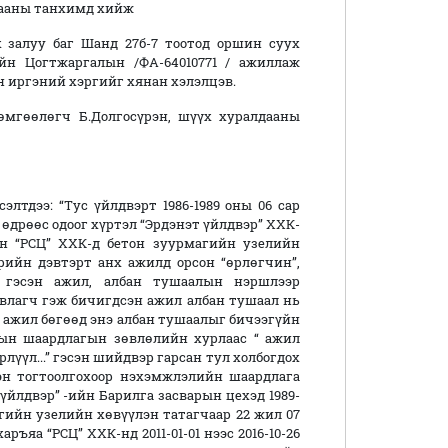
дааны танхимд хийж
 залуу баг Шанд 27б-7 тоотод оршин суух
йн Цогтжаргалын /ФА-64010771 / ажиллаж
эн иргэний хэргийг хянан хэлэлцэв.
өмгөөлөгч Б.Долгосүрэн, шүүх хуралдааны
элтдээ: “Тус үйлдвэрт 1986-1989 оны 06 сар
й өдрөөс одоог хүртэл “Эрдэнэт үйлдвэр” ХХК-
н “РСЦ” ХХК-д бетон зуурмагийн узелийн
ийн дэвтэрт анх ажилд орсон “өрлөгчин”,
” гэсэн ажил, албан тушаалын нэршлээр
авлагч гэж бичигдсэн ажил албан тушаал нь
г ажил бөгөөд энэ албан тушаалыг бичээгүйн
ын шаардлагын зөвлөлийн хурлаас “ ажил
үүл...” гэсэн шийдвэр гарсан тул холбогдох
эн тогтоолгохоор нэхэмжлэлийн шаардлага
үйлдвэр” -ийн Барилга засварын цехэд 1989-
магийн узелийн хөвүүлэн татагчаар 22 жил 07
ъяа “РСЦ” ХХК-нд 2011-01-01 нээс 2016-10-26