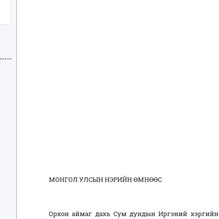
МОНГОЛ УЛСЫН НЭРИЙН ӨМНӨӨС
Орхон аймаг дахь Сум дундын Иргэний хэргий