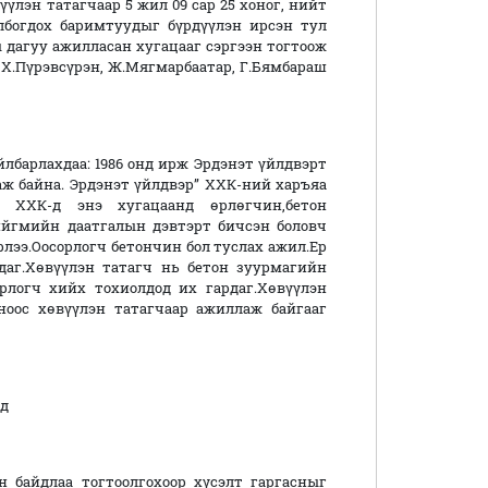
үлэн татагчаар 5 жил 09 сар 25 хоног, нийт
лбогдох баримтуудыг бүрдүүлэн ирсэн тул
 дагуу ажилласан хугацааг сэргээн тогтоож
а Х.Пүрэвсүрэн, Ж.Мягмарбаатар, Г.Бямбараш
лбарлахдаа: 1986 онд ирж Эрдэнэт үйлдвэрт
аж байна. Эрдэнэт үйлдвэр” ХХК-ний харъяа
 ХХК-д энэ хугацаанд өрлөгчин,бетон
ийгмийн даатгалын дэвтэрт бичсэн боловч
рлээ.Оосорлогч бетончин бол туслах ажил.Ер
даг.Хөвүүлэн татагч нь бетон зуурмагийн
рлогч хийх тохиолдод их гардаг.Хөвүүлэн
оос хөвүүлэн татагчаар ажиллаж байгааг
ад
 байдлаа тогтоолгохоор хүсэлт гаргасныг