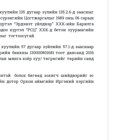
уулийн 135 дугаар зүлийн 135.2.6-д заасныг
сүрэнгийн Цогтжаргалыг 1989 оны 06 сарын
хүртэл “Эрдэнэт үйлдвэр” ХХК-ийн Барилга
 одоо хүртэл “РСЦ” ХХК-д бетон зуурмагийн
ныг тогтоосугай.
хуулийн 57 дугаар зүйлийн 57.1-д зааснаар
йн банкны 130000801681 тоот дансанд 2016
алан мянга хоёр зуу/ төгрөгийг төрийн санд
интэй болох бөгөөд зохигч шийдвэрийг эс
ийн дотор Орхон аймгийн Иргэний хэргийн