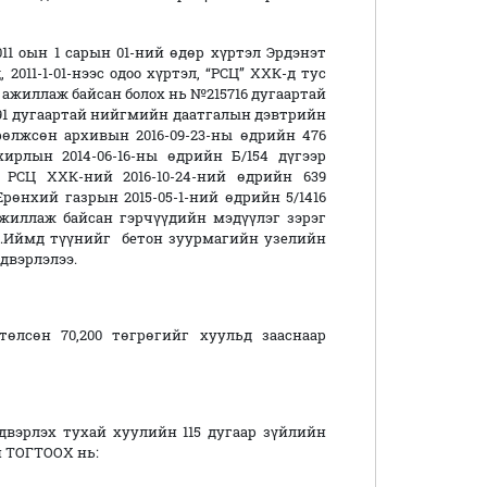
011 оын 1 сарын 01-ний өдөр хүртэл Эрдэнэт
2011-1-01-нээс одоо хүртэл, “РСЦ” ХХК-д тус
 ажиллаж байсан болох нь №215716 дугаартай
91 дугаартай нийгмийн даатгалын дэвтрийн
рөлжсөн архивын 2016-09-23-ны өдрийн 476
ирлын 2014-06-16-ны өдрийн Б/154 дүгээр
РСЦ ХХК-ний 2016-10-24-ний өдрийн 639
өнхий газрын 2015-05-1-ний өдрийн 5/1416
ажиллаж байсан гэрчүүдийн мэдүүлэг зэрэг
в.Иймд түүнийг бетон зуурмагийн узелийн
двэрлэлээ.
өлсөн 70,200 төгрөгийг хуульд зааснаар
вэрлэх тухай хуулийн 115 дугаар зүйлийн
он ТОГТООХ нь: