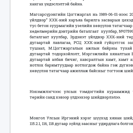
хангах үндэслэлтэй байна.
Магсарсүрэнгийн Цогтжаргал нь 1989-06-01-нээс 2
үйлдвэр” ХХК-ний харъяа барилга засварын цехэд, 
тус бетон зуурмагийн узелийн хөвүүлэн татагчаар
хөдөлмөрийн дэвтрийн баталгаат хуулбар, №0759
баталгаат хуулбар, Эрдэнэт үйлдвэр ХХК-ний тө
дугаартай лавлагаа, РСЦ ХХК-ний гүйцэтгэх зах
тушаал, М.Цогтжаргалын ажлын байрны тухай 
дугаартай тодорхойлолт, Мэргэжлийн хяналтын Ер
дугаартай албан бичиг, хавсралтын хамт, хамт 
нотлох баримтуудаар нотлогдож байна гэж дүгнэ
хөвүүлэн татагчаар ажиллаж байсныг тогтоож ший
Нэхэмжлэгчээс улсын тэмдэгтийн хураамжид т
төрийн санд хэвээр үлдээхээр шийдвэрлэлээ.
Монгол Улсын Иргэний хэрэг шүүхэд хянан шийд
115.2.1, 116, 118 дугаар зүйлд заасныг удирдлага болг