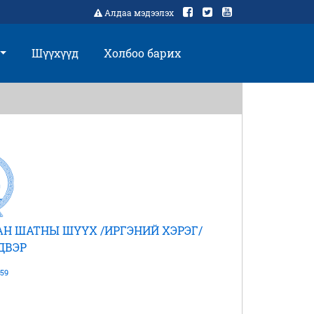
Алдаа мэдээлэх
Шүүхүүд
Холбоо барих
Н ШАТНЫ ШҮҮХ /ИРГЭНИЙ ХЭРЭГ/
ДВЭР
59