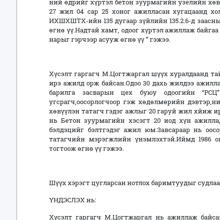
ний өдрийг хүртэл бетон зуурмагийн узелийн хөвү
27 жил 04 сар 25 хоног ажилласан хугацаанд хо
ИХШХШТХ-ийн 135 дугаар зүйлийн 135.2.6-д заасны
өгнө үү.Надтай хамт, одоог хүртэл ажиллаж байга
нарыг гэрчээр асууж өгнө үү ” гэжээ.
Хүсэлт гаргагч М.Цогтжаргал шүүх хуралдаанд тай
ирэ ажилд орж байсан.Одоо 30 дахь жилдээ ажилл
барилга засварын цех буюу одоогийн “РСЦ”
угсрагч,оосорлогчоор гэж хөдөлмөрийн дэвтэр,н
хөвүүлэн татагч гэдэг ажлыг 20 гаруй жил хйиж и
нь Бетон зуурмагийн хэсэгт 20 иод хүн ажилла
бэлдэцийг бэлтгэдэг ажил юм.Завсараар нь оосо
татагчийн мэрэгжлийн үнэмлэхтэй.Иймд 1986 он
тогтоож өгнө үү гэжээ.
Шүүх хэрэгт цугларсан нотлох баримтуудыг судла
ҮНДЭСЛЭХ нь:
Хүсэлт гаргагч М.Цогтжаргал нь ажиллаж байсан