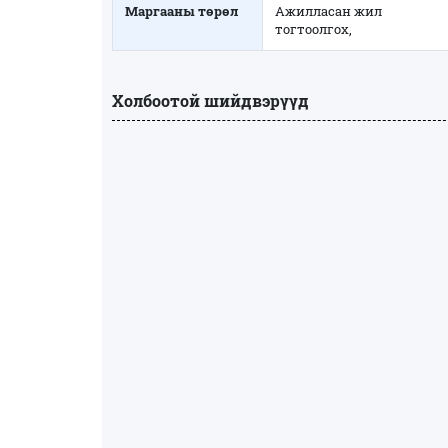
Маргааны төрөл
Ажилласан жил
тогтоолгох,
Холбоотой шийдвэрүүд