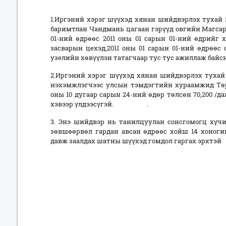
1.Иргэний хэрэг шүүхэд хянан шийдвэрлэх тухай х
баримтлан Чандмань цагаан гэрүүд овгийн Магсар
01-ний өдрөөс 2011 оны 01 сарын 01-ний өдрийг 
засварын цехэд,2011 оны 01 сарын 01-ний өдрөөс
узелийн хөвүүлэн татагчаар тус тус ажиллаж байс
2.Иргэний хэрэг шүүхэд хянан шийдвэрлэх тухай 
нэхэмжлэгчээс улсын тэмдэгтийн хураамжид Төри
оны 10 дугаар сарын 24-ний өдөр төлсөн 70,200 /д
хэвээр үлдээсүгэй. .
3. Энэ шийдвэр нь танилцуулан сонсгомогц хүч
зөвшөөрвөл гардан авсан өдрөөс хойш 14 хоног
давж заалдах шатны шүүхэд гомдол гаргах эрхтэй