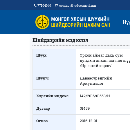
77104949
contact@judcouncil.mn
Нү
Шийдвэрийн мэдээлэл
Шүүх
Орхон аймаг дахь сум
дундын анхан шатны шү
/Иргэний хэрэг/
Шүүгч
Даваасүрэнгийн
Ариунцэцэг
Хэргийн индекс
142/2016/01553/И
Дугаар
01459
Огноо
2016-12-01