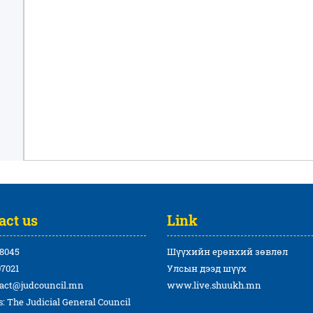
act us
Link
8045
Шүүхийн ерөнхий зөвлөл
7021
Улсын дээд шүүх
act@judcouncil.mn
www.live.shuukh.mn
: The Judicial General Council