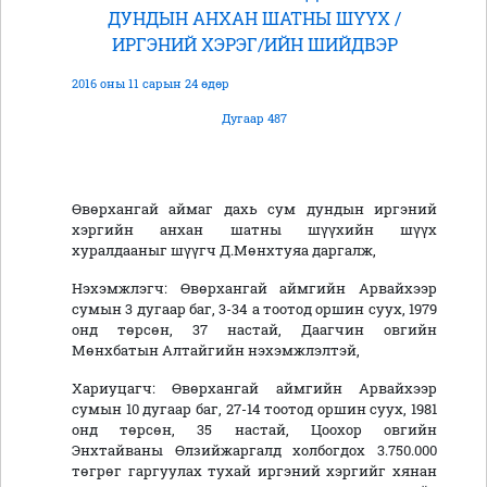
ДУНДЫН АНХАН ШАТНЫ ШҮҮХ /
ИРГЭНИЙ ХЭРЭГ/ИЙН ШИЙДВЭР
2016 оны 11 сарын 24 өдөр
Дугаар 487
Өвөрхангай аймаг дахь сум дундын иргэний
хэргийн анхан шатны шүүхийн шүүх
хуралдааныг шүүгч Д.Мөнхтуяа даргалж,
Нэхэмжлэгч: Өвөрхангай аймгийн Арвайхээр
сумын 3 дугаар баг, 3-34 а тоотод оршин суух, 1979
онд төрсөн, 37 настай, Даагчин овгийн
Мөнхбатын Алтайгийн нэхэмжлэлтэй,
Хариуцагч: Өвөрхангай аймгийн Арвайхээр
сумын 10 дугаар баг, 27-14 тоотод оршин суух, 1981
онд төрсөн, 35 настай, Цоохор овгийн
Энхтайваны Өлзийжаргалд холбогдох 3.750.000
төгрөг гаргуулах тухай иргэний хэргийг хянан