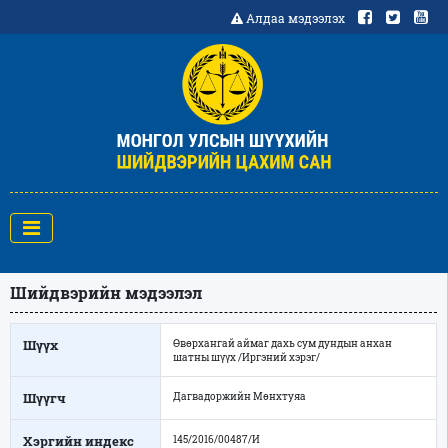
Алдаа мэдээлэх
Шийдвэрийн мэдээлэл
Шүүх
Өвөрхангай аймаг дахь сум дундын анхан
шатны шүүх /Иргэний хэрэг/
Шүүгч
Дагвадоржийн Мөнхтуяа
Хэргийн индекс
145/2016/00487/И