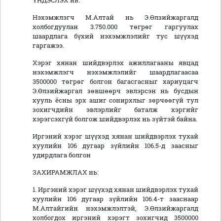
ҮНДЭСЛЭХ нь:
Нэхэмжлэгч М.Алтай нь Э.Өлзийжаргалд
холбогдуулан 3.750.000 төгрөг гаргуулах
шаардлага бүхий нэхэмжлэлийг тус шүүхэд
гаргажээ.
Хэрэг хянан шийдвэрлэх ажиллагааны явцад
нэхэмжлэгч нэхэмжлэлийг шаардлагаасаа
3500000 төгрөг болгон багасгасныг хариуцагч
Э.Өлзийжаргал зөвшөөрч эвлэрсэн нь бусдын
хууль ёсны эрх ашиг сонирхлыг зөрчөөгүй тул
зохигчдийн эвлэрлийг баталж хэргийг
хэрэгсэхгүй болгож шийдвэрлэх нь зүйтэй байна.
Иргэний хэрэг шүүхэд хянан шийдвэрлэх тухай
хуулийн 106 дугаар зүйлийн 106.5-д заасныг
удирдлага болгон
ЗАХИРАМЖЛАХ нь:
1. Иргэний хэрэг шүүхэд хянан шийдвэрлэх тухай
хуулийн 106 дугаар зүйлийн 106.4-т зааснаар
М.Алтайгийн нэхэмжлэлтэй, Э.Өлзийжаргалд
холбогдох иргэний хэрэгт зохигчид 3500000