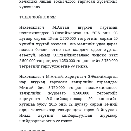
хэлэлцэх явцад зохигчдоос гаргасан хүсэлтийг
хүлээн авч
ТОДОРХОЙЛОХ нь:
Нэхэмжлэгч М.Алтай шүүхэд гаргасан
нэхэмжлэлдээ: Э.Өлзийжаргал нь 2016 оны 03
дугаар сарын 15-нд 2.500.000 төгрөгийг сарын 10
хувийн хүүтэй зээлсэн. Энэ мөнгийг удаа дараа
нэхсэн боловч өгнө гэж хэлдэгч одоог хүртэл
өгөөгүй. Иймд Э.Өлзийжаргалаас үндсэн зээл
2.500.000 төгрөг, хүү 1.250.000 төгрөг нийт 3.750.000
төгрөгийг гаргуулж өгнө үү гэжээ.
Нэхэмжлэгч М.Алтай, хариуцагч Э.Өлзийжаргал
нар шүүхэд гаргасан эвлэрлийн гэрээндээ:
Миний бие 3.750.000 төгрөг нэхэмжилснээс
эвлэрлийн журмаар 3.500.000 төгрөгийг
хариуцагч Э.Өлзийжаргалаар 20 хоногийн
хугацаа буюу 2016 оны 12 дугаар сарын 14-ний
өдөр төлүүлэхээр тохиролцож гэрээ байгуулав.
Иймд хэргийг хялбаршуулсан журмаар
шийдвэрлэж өгнө үү гэжээ.