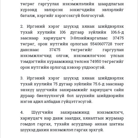
төгрөг гаргуулах нэхэмжлэлийн шаардлагын
хүрээнд эвлэрсэн зохигчдийн эвлэрлийг
баталж, хэргийг хэрэгсэхгүй болгосугай.
2. Иргэний хэрэг шүүхэд хянан шийдвэрлэх
тухай хуулийн 106 дугаар зүйлийн 106.6-д
зааснаар хариуцагч Э.Өлзийжаргалаас 37475
төгрөг, орон нутгийн орлогын 5540607728 тоот
данснаас 37475 төгрөгийг гаргуулан
нэхэмжлэгчид олгож, нэхэмжлэгчээс улсын
тэмдэгтийн хураамжинд төлсөн 74950 төгрөгийг
орон нутгийн орлогод хэвээр үлдээсүгэй.
3. Иргэний хэрэг шүүхэд хянан шийдвэрлэх
тухай хуулийн 75 дугаар зүйлийн 75.6-д зааснаар
энэхүү шүүгчийн захирамжийг хариуцагч сайн
дураар биелүүлээгүй бол шүүхийн шийдвэрийн
нэгэн адил албадан гүйцэтгэсүгэй.
4. Шүүгчийн захирамжинд нэхэмжлэгч,
хариуцагч нар давж заалдах, хяналтын журмаар
гомдол гаргах, тухайн асуудлаар анхан шатны
шүүхэд дахин нэхэмжлэл гаргах эрхгүй.