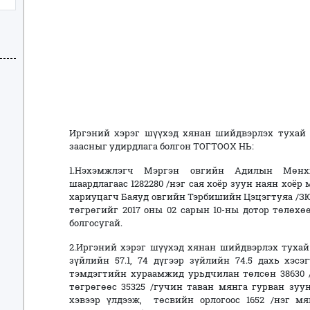
Иргэний хэрэг шүүхэд хянан шийдвэрлэх тухай ху
заасныг удирдлага болгон ТОГТООХ НЬ:
1.Нэхэмжлэгч Мэргэн овгийн Адилын Мөнхж
шаардлагаас 1282280 /нэг сая хоёр зуун наян хоёр
хариуцагч Баяуд овгийн Тэрбишийн Цэцэгтуяа /ЗЮ61
төгрөгийг 2017 оны 02 сарын 10-ны дотор төлөхө
болгосугай.
2.Иргэний хэрэг шүүхэд хянан шийдвэрлэх тухай 
зүйлийн 57.1, 74 дүгээр зүйлийн 74.5 дахь хэс
тэмдэгтийн хураамжид урьдчилан төлсөн 38630 
төгрөгөөс 35325 /гучин таван мянга гурван зуу
хэвээр үлдээж, төсвийн орлогоос 1652 /нэг мя