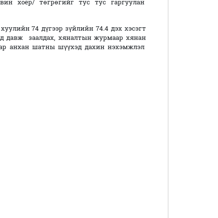
авин хоёр/ төгрөгийг тус тус гаргуулан
хуулийн 74 дүгээр зүйлийн 74.4 дэх хэсэгт
ид давж заалдах, хяналтын журмаар хянан
лаар анхан шатны шүүхэд дахин нэхэмжлэл