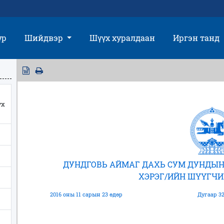
үр
Шийдвэр
Шүүх хуралдаан
Иргэн танд
үх
ДУНДГОВЬ АЙМАГ ДАХЬ СУМ ДУНДЫН
ХЭРЭГ/ИЙН ШҮҮГЧ
2016 оны 11 сарын 23 өдөр
Дугаар 32