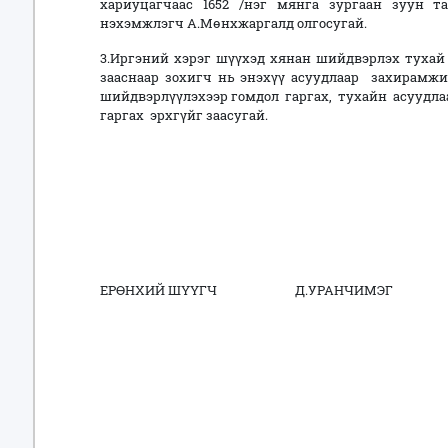
хариуцагчаас 1652 /нэг мянга зургаан зуун т
нэхэмжлэгч А.Мөнхжаргалд олгосугай.
3.Иргэний хэрэг шүүхэд хянан шийдвэрлэх тухай 
зааснаар зохигч нь энэхүү асуудлаар захирамж
шийдвэрлүүлэхээр гомдол гаргах, тухайн асууд
гаргах эрхгүйг заасугай.
ЕРӨНХИЙ ШҮҮГЧ Д.УРАНЧИМЭГ