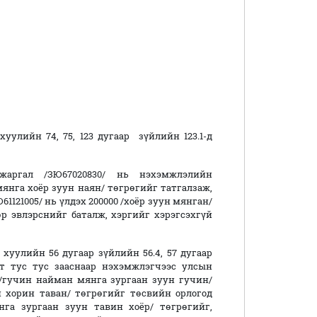
улийн 74, 75, 123 дугаар зүйлийн 123.1-д
аргал /ЗЮ67020830/ нь нэхэмжлэлийн
 мянга хоёр зуун наян/ төгрөгийг татгалзаж,
121005/ нь үлдэх 200000 /хоёр зуун мянган/
өр эвлэрснийг баталж, хэргийг хэрэгсэхгүй
хуулийн 56 дугаар зүйлийн 56.4, 57 дугаар
эгт тус тус зааснаар нэхэмжлэгчээс улсын
/гучин найман мянга зургаан зуун гучин/
н хорин таван/ төгрөгийг төсвийн орлогод
нга зургаан зуун тавин хоёр/ төгрөгийг,