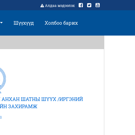
Алдаа мэдээлэх
Шүүхүүд
Холбоо барих
 АНХАН ШАТНЫ ШҮҮХ /ИРГЭНИЙ
ИЙН ЗАХИРАМЖ
1