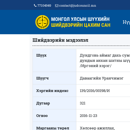
77104949
contact@judcouncil.mn
Нү
Шийдвэрийн мэдээлэл
Шүүх
Дундговь аймаг дахь сум
дундын анхан шатны шү
/Иргэний хэрэг/
Шүүгч
Даваагийн Уранчимэг
Хэргийн индекс
139/2016/00198/И
Дугаар
321
Огноо
2016-11-23
Маргааны төрөл
Хөлсөөр ажиллах,