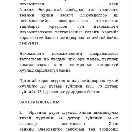
нэхэмжлэгч Хаан
банкны Өвөрхангай салбарын төв тооцооны
төвийн эдийн засагч С.Оюундолгор нь
нэхэмжлэлийн шаардлагаасаа татгалзсан
тайлбараа ирүүлсэн тул нэхэмжлэгч
нэхэмжлэлээсээ татгалзсаныг баталж хэргийг
хэрэгсэхгүй болгон шийдвэрлэх нь зүйтэй байна
гэж үзлээ.
Нэхэмжлэгч нэхэмжлэлийн шаардлагаасаа
татгалзсан нь бусдын эрх, эрх чөлөө, хуулиар
хамгаалагдсан ашиг сонирхлыг хөндөөгүй
хуульд харшлаагүй байна.
Иргэний хэрэг шүүхэд хянан шийдвэрлэх тухай
хуулийн 123 дугаар зүйлийн 123.1, 75 дугаар
зүйлийн 75.1-д заасныг удирдлага болгон
ЗАХИРАМЖЛАХ нь:
1. Иргэний хэрэг шүүхэд хянан шийдвэрлэх
тухай хуулийн 74 дүгээр зүйлийн 74.2-т
зааснаар нэхэмжлэгч Хаан
банкны Өвөрхангай салбарын төв тооцооны