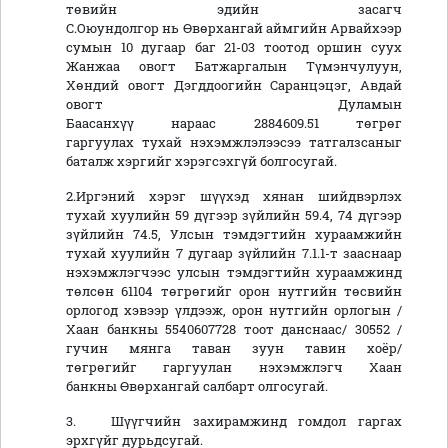
төвийн эдийн засагч
С.Оюундолгор нь Өвөрхангай аймгийн Арвайхээр
сумын 10 дугаар баг 21-03 тоотод оршин суух
Жанжаа овогт Батжаргалын Түмэнчулуун,
Хөндий овогт Дэгддоогийн Саранцэцэг, Авдай
овогт Дуламын
Баасанхүү нараас 2884609.51 төгрөг
гаргуулах тухай нэхэмжлэлээсээ татгалзсаныг
баталж хэргийг хэрэгсэхгүй болгосугай.
2.Иргэний хэрэг шүүхэд хянан шийдвэрлэх
тухай хуулийн 59 дүгээр зүйлийн 59.4, 74 дүгээр
зүйлийн 74.5, Улсын тэмдэгтийн хураамжийн
тухай хуулийн 7 дугаар зүйлийн 7.1.1-т зааснаар
нэхэмжлэгчээс улсын тэмдэгтийн хураамжинд
төлсөн 61104 төгрөгийг орон нутгийн төсвийн
орлогод хэвээр үлдээж, орон нутгийн орлогын /
Хаан банкны 5540607728 тоот данснаас/ 30552 /
гучин мянга таван зуун тавин хоёр/
төгрөгийг гаргуулан нэхэмжлэгч Хаан
банкны Өвөрхангай салбарт олгосугай.
3. Шүүгчийн захирамжинд гомдол гаргах
эрхгүйг дурьдсугай.