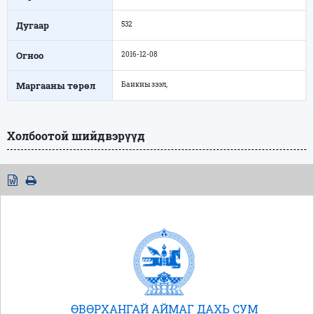
Дугаар
532
Огноо
2016-12-08
Маргааны төрөл
Банкны зээл,
Холбоотой шийдвэрүүд
ӨВӨРХАНГАЙ АЙМАГ ДАХЬ СУМ