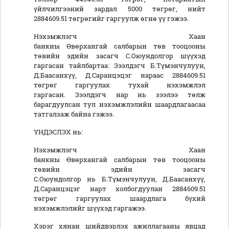
үйлчилгээний зардал 5000 төгрөг, нийт
2884609.51 төгрөгийг гаргуулж өгнө үү гэжээ.
Нэхэмжлэгч Хаан
банкны Өвөрхангай салбарын төв тооцооны
төвийн эдийн засагч С.Оюундолгор шүүхэд
гаргасан тайлбартаа: Зээлдэгч Б.Түмэнчулуун,
Д.Баасанхүү, Д.Саранцэцэг нараас 2884609.51
төгрөг гаргуулах тухай нэхэмжлэл
гаргасан. Зээлдэгч нар нь зээлээ төлж
барагдуулсан тул нэхэмжлэлийн шаардлагаасаа
татгалзаж байна гэжээ.
ҮНДЭСЛЭХ нь:
Нэхэмжлэгч Хаан
банкны Өвөрхангай салбарын төв тооцооны
төвийн эдийн засагч
С.Оюундолгор нь Б.Түмэнчулуун, Д.Баасанхүү,
Д.Саранцэцэг нарт холбогдуулан 2884609.51
төгрөг гаргуулах шаардлага бүхий
нэхэмжлэлийг шүүхэд гаргажээ.
Хэрэг хянан шийдвэрлэх ажиллагааны явцад