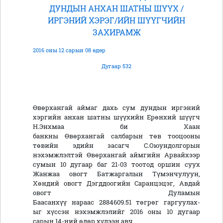
ДУНДЫН АНХАН ШАТНЫ ШҮҮХ /
ИРГЭНИЙ ХЭРЭГ/ИЙН ШҮҮГЧИЙН
ЗАХИРАМЖ
2016 оны 12 сарын 08 өдөр
Дугаар 532
Өвөрхангай аймаг дахь сум дундын иргэний
хэргийн анхан шатны шүүхийн Ерөнхий шүүгч
Н.Энхмаа би Хаан
банкны Өвөрхангай салбарын төв тооцооны
төвийн эдийн засагч С.Оюундолгорын
нэхэмжлэлтэй Өвөрхангай аймгийн Арвайхээр
сумын 10 дугаар баг 21-03 тоотод оршин суух
Жанжаа овогт Батжаргалын Түмэнчулуун,
Хөндий овогт Дэгддоогийн Саранцэцэг, Авдай
овогт Дуламын
Баасанхүү нараас 2884609.51 төгрөг гаргуулах-
ыг хүссэн нэхэмжлэлийг 2016 оны 10 дугаар
сарын 14-ний өдөр хүлээн авч