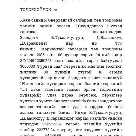
ТОДОРХОЙЛОХ нь:
Хаан банкны Өвөрхангай салбарын төв тооцооны
төвийн эдийн засагч С.Оюундолгор шүүхэд
гаргасан нэхэмжлэлдээ:
Зээлдэгч Б.Түмэнчулуун, Д.Баасанхүү,
Д.Саранцэцэг нар нь тус
банкны Өвөрхангай салбарын төв тооцооны
төвөөс 2015 оны 08 дугаар сарын 14-ний өдөр
ЗГ/201542350223 тоот зээлийн гэрээ байгуулан
3000000 /гурван сая/ төгрөгийн малчны зээлийг
жилийн 30 хувийн хүүтэй 10 сарын
хугацаатайгаар авсан. Зээлдэгч зээлээ төлөлгүй
119 хоногийн хугацаа хэтэрсэн. Зээлийн гэрээний
7.1.1 дэхь заалтанд заасан эргэн төлөлтийн
хуваарийг удаа дараа зөрчсөн, гэрээгээр
хүлээсэн үүргээ биелүүлээгүй ба банк зээлдэгчээс
зээлээ төлөхийг олон удаа шаардсан боловч
зээлээ төлөхгүй байна. Иймд Б.Түмэнчулуун,
Д.Баасанхүү, Д.Саранцэцэг нараас зээлийн үндсэн
үлдэгдэл 2612329.62 төгрөг, зээлийн хүүгийн
төлбөр 222773.24 төгрөг, нэмэгдүүлсэн хүүгийн
төлбөр 44546.65 төгрөг, нотариатын