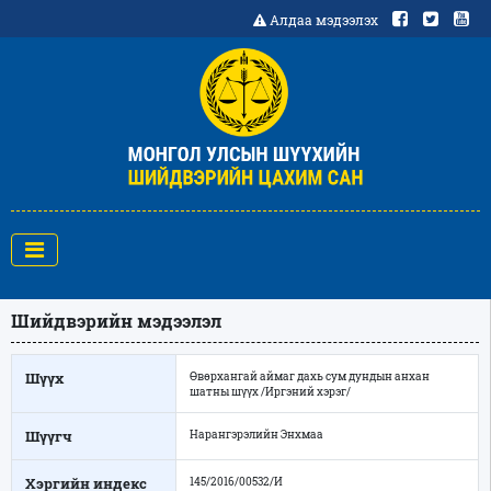
Алдаа мэдээлэх
Шийдвэрийн мэдээлэл
Шүүх
Өвөрхангай аймаг дахь сум дундын анхан
шатны шүүх /Иргэний хэрэг/
Шүүгч
Нарангэрэлийн Энхмаа
Хэргийн индекс
145/2016/00532/И