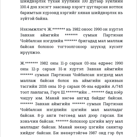
шийдвэрлэх тухай хуулийн 100 дугаар зүйлийн
100.4 дэх хэсэгт зааснаар хэрэгт цугларсан нотлох
баримтын хүрээнд хэргийг хянан шийдвэрлэх нь
зүйтэй байна.
Нэхэмжлэгч Ж.******* нь 1982 оноос 1990 он хүртэл
Завхан аймгийн ******* сумын Партизан
Чойбалсан нэгдлийн ******* бригадад мал маллаж
байсан болохоо тогтоолгохоор шүүхэд хүсэлт
ирүүлжээ.
Ж.******* 1982 оны 11-р сарын 03-ны өдрөөс 1990
оны 12-р сарын 31-н хүртэл Завхан аймгийн
******* сумын Партизан Чойбалсан нэгдэлд мал
маллаж байсан болох нь аймгийн архивын
тасгийн 2016 оны 10-р сарын 06-ны өдрийн А/745
тоот лавлагаа, Гэрч Ш.*******ийн ... ******* бид хоёр
чацуу юм. Манай нөгөө ангид байдаг байсан.
******* Завхан аймгийн ******* сумын Партизан
Чойбалсан нэгдлийн цэгийн мал малладаг
байсан. 8-р анги төгсөөд мал дээр гарсан. Би
хоньчин байсан. ******* болохоор цэгийн муу мал
малладаг байсан. Манай нөхөр цэгийн санитар
хийдэг байсан. Би нөхөртэйгөө 1987 онд гэр бүл