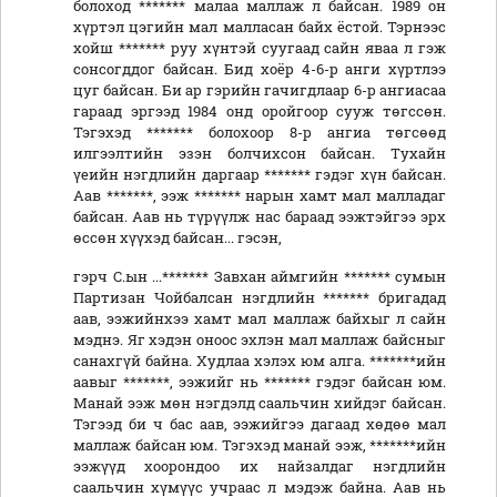
болоход ******* малаа маллаж л байсан. 1989 он
хүртэл цэгийн мал малласан байх ёстой. Тэрнээс
хойш ******* руу хүнтэй суугаад сайн яваа л гэж
сонсогддог байсан. Бид хоёр 4-6-р анги хүртлээ
цуг байсан. Би ар гэрийн гачигдлаар 6-р ангиасаа
гараад эргээд 1984 онд оройгоор сууж төгссөн.
Тэгэхэд ******* болохоор 8-р ангиа төгсөөд
илгээлтийн эзэн болчихсон байсан. Тухайн
үеийн нэгдлийн даргаар ******* гэдэг хүн байсан.
Аав *******, ээж ******* нарын хамт мал малладаг
байсан. Аав нь түрүүлж нас бараад ээжтэйгээ эрх
өссөн хүүхэд байсан... гэсэн,
гэрч С.ын ...******* Завхан аймгийн ******* сумын
Партизан Чойбалсан нэгдлийн ******* бригадад
аав, ээжийнхээ хамт мал маллаж байхыг л сайн
мэднэ. Яг хэдэн оноос эхлэн мал маллаж байсныг
санахгүй байна. Худлаа хэлэх юм алга. *******ийн
аавыг *******, ээжийг нь ******* гэдэг байсан юм.
Манай ээж мөн нэгдэлд саальчин хийдэг байсан.
Тэгээд би ч бас аав, ээжийгээ дагаад хөдөө мал
маллаж байсан юм. Тэгэхэд манай ээж, *******ийн
ээжүүд хоорондоо их найзалдаг нэгдлийн
саальчин хүмүүс учраас л мэдэж байна. Аав нь