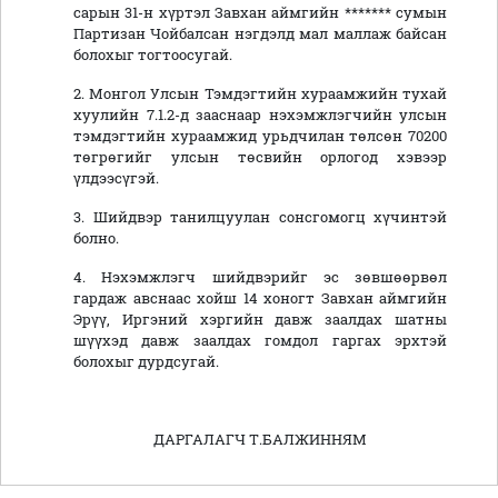
сарын 31-н хүртэл Завхан аймгийн ******* сумын
Партизан Чойбалсан нэгдэлд мал маллаж байсан
болохыг тогтоосугай.
2. Монгол Улсын Тэмдэгтийн хураамжийн тухай
хуулийн 7.1.2-д зааснаар нэхэмжлэгчийн улсын
тэмдэгтийн хураамжид урьдчилан төлсөн 70200
төгрөгийг улсын төсвийн орлогод хэвээр
үлдээсүгэй.
3. Шийдвэр танилцуулан сонсгомогц хүчинтэй
болно.
4. Нэхэмжлэгч шийдвэрийг эс зөвшөөрвөл
гардаж авснаас хойш 14 хоногт Завхан аймгийн
Эрүү, Иргэний хэргийн давж заалдах шатны
шүүхэд давж заалдах гомдол гаргах эрхтэй
болохыг дурдсугай.
ДАРГАЛАГЧ Т.БАЛЖИННЯМ