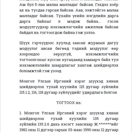
Ам бүл 5-лаа малаа малладаг байсан. Гэхдээ хоёр
ах нь тусдаа гарсан байсан. Аав, ээжтэйгээ малаа
малладаг байсан. Тухайн үеийн нэгдлийн дарга
дарга байхыг л мэдэж байна... гэсэн
мэдүүлгүүдээр нэхэмжлэгчийн ажиллаж байсан
байдал нь тогтоогдож байна гэж үзлээ.
Шүүх гэрчүүдээс хуульд заасан журмын дагуу
мэдүүлэг авсан бөгөөд тэдний мэдүүлэг өөр
хоорондоо зөрүүгүй, нэхэмжлэгчийн
тогтоолгохыг хүссэн хугацаанд хамаарч байх тул
нэхэмжлэлийн шаардлагыг хангаж шийдвэрлэх
боломжтой гэж үзээд
Монгол Улсын Иргэний хэрэг шүүхэд хянан
шийдвэрлэх тухай хуулийн 115 дугаар зүйлийн
115.1.2, 116, 118 дугаар зүйлүүдийг удирдлага болгон
ТОГТООХ нь:
1. Монгол Улсын Иргэний хэрэг шүүхэд хянан
шийдвэрлэх тухай хуулийн 135 дугаар
зүйлийн 135.2.6 дахь хэсэгт зааснаар Ж.*******ийг
1982 оны 11 дүгээр сарын 03-наас 1990 оны 12 дугаар