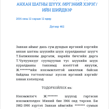
АНХАН ШАТНЫ ШҮҮХ /ИРГЭНИЙ ХЭРЭГ/
ИЙН ШИЙДВЭР
2016 оны 12 сарын 12 өдөр
Дугаар 462
Завхан аймаг дахь сум дундын иргэний хэргийн
анхан шатны шүүхийн шүүх хуралдааныг шүүгч
Т.Балжинням даргалж, нарийн бичгийн дарга
Т.Чулуунхүүг суулцуулан тус шүүхийн шүүх
хуралдааны танхимд нээлттэй явуулж,
Ж.*******ийн нэхэмжлэлтэй ажиллаж байсан
байдлаа тогтоолгохыг хүссэн иргэний хэргийг
хянан хэлэлцээд
ТОДОРХОЙЛОХ нь:
Нэхэмжлэгч Ж.******* шүүхэд гаргасан
нэхэмжлэлдээ: Миний бие 1966 онд төрсөн. Би
1982-1990 хүртэл Завхан аймгийн ******* сумын