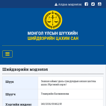
Алдаа мэдээлэх
Шийдвэрийн мэдээлэл
Шүүх
Завхан аймаг дахь сум дундын анхан шатны
шүүх /Иргэний хэрэг/
Шүүгч
Төмөрийн Балжинням
Хэргийн индекс
140/2016/00462/И