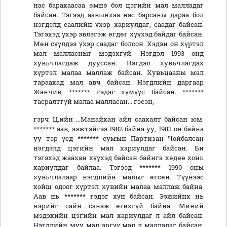
нас барахаасаа өмнө бол цэгийн мал малладаг
байсан. Тэгээд аавынхаа нас барсаны дараа бол
нэгдэлд саалийн үхэр хариулдаг, саадаг байсан.
Тэгэхэд үхэр эвлэгэж өгдөг хүүхэд байдаг байсан.
Мөн сүүлдээ үхэр саадаг болсон. Хэдэн он хүртэл
мал малласныг мэдэхгүй. Нэгдэл 1993 онд
хувьчлагдаж дууссан. Нэгдэл хувьчлагдах
хүртэл малаа маллаж байсан. Хувьцааны мал
тараахад мал авч байсан. Нэгдлийн даргаар
Жанчив, ******* гэдэг хүмүүс байсан. *******
тасралтгүй малаа малласан... гэсэн,
гэрч Ц.ийн ...Манайхан айл саахалт байсан юм.
******* аав, ээжтэйгээ 1982 байна уу, 1983 он байна
уу тэр үед ******* сумын Партизан Чойбалсан
нэгдэлд цэгийн мал хариулдаг байсан. Би
тэгэхэд жаахан хүүхэд байсан байнга хөдөө хонь
хариулдаг байлаа. Тэгээд ******* 1990 оны
хувьчлалаар нэгдлийн малыг өгсөн. Түүнээс
хойш одоог хүртэл хувийн малаа маллаж байна.
Аав нь ******* гэдэг хүн байсан. Ээжийнх нь
нэрийг сайн санаж өгөхгүй байна. Миний
мэдэхийн цэгийн мал хариулдаг л айл байсан.
Нэгдлийн муу мал эргүү мал л малладаг байсан.