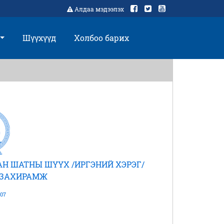
Алдаа мэдээлэх
Шүүхүүд
Холбоо барих
Н ШАТНЫ ШҮҮХ /ИРГЭНИЙ ХЭРЭГ/
 ЗАХИРАМЖ
07