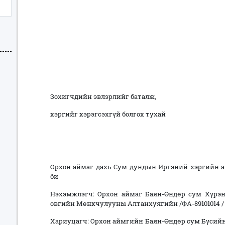
Зохигчдийн эвлэрлийг баталж,
хэргийг хэрэгсэхгүй болгох тухай
Орхон аймаг дахь Сум дундын Иргэний хэргийн 
би
Нэхэмжлэгч: Орхон аймаг Баян-Өндөр сум Хүрэнб
овгийн Мөнхчулууны Алтанхуягийн /ФА-89101014 /
Хариуцагч: Орхон аймгийн Баян-Өндөр сум Бүсий