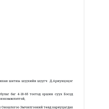
анхан шатны шүүхийн шүүгч Д.Ариунцэцэг
улаг баг 4-18-65 тоотод оршин суух Бэсүд
 нэхэмжлэлтэй,
н Оношлогоо Эмчилгээний төвд хариуцагдах