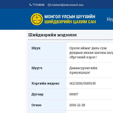
77104949
contact@judcouncil.mn
Нү
Шийдвэрийн мэдээлэл
Шүүх
Орхон аймаг дахь сум
дундын анхан шатны шү
/Иргэний хэрэг/
Шүүгч
Даваасүрэнгийн
Ариунцэцэг
Хэргийн индекс
142/2016/01653/И
Дугаар
00007
Огноо
2016-12-28