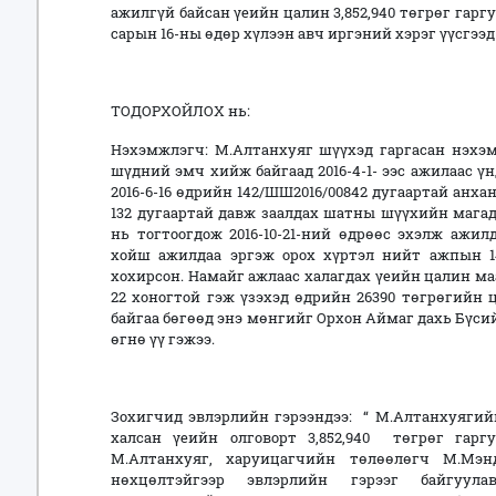
ажилгүй байсан үеийн цалин 3,852,940 төгрөг гарг
сарын 16-ны өдөр хүлээн авч иргэний хэрэг үүсгээд
ТОДОРХОЙЛОХ нь:
Нэхэмжлэгч: М.Алтанхуяг шүүхэд гаргасан нэхэ
шүдний эмч хийж байгаад 2016-4-1- ээс ажилаас ү
2016-6-16 өдрийн 142/ШШ2016/00842 дугаартай анх
132 дугаартай давж заалдах шатны шүүхийн магад
нь тогтоогдож 2016-10-21-ний өдрөөс эхэлж ажил
хойш ажилдаа эргэж орох хүртэл нийт ажпын 14
хохирсон. Намайг ажлаас халагдах үеийн цалин ма
22 хоногтой гэж үзэхэд өдрийн 26390 төгрөгийн 
байгаа бөгөөд энэ мөнгийг Орхон Аймаг дахь Бүс
өгнө үү гэжээ.
Зохигчид эвлэрлийн гэрээндээ: “ М.Алтанхуягий
халсан үеийн олговорт 3,852,940 төгрөг гар
М.Алтанхуяг, харуицагчийн төлөөлөгч М.Мэн
нөхцөлтэйгээр эвлэрлийн гэрээг байгуула