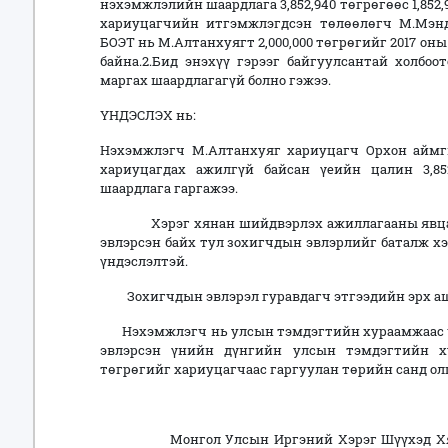
нэхэмжлэлийн шаардлага 3,852,940 төгрөгөөс 1,852,9
хариуцагчийн итгэмжлэгдсэн төлөөлөгч М.Мэнд
БОЭТ нь М.Алтанхуягт 2,000,000 төгрөгийг 2017 оны
байна.2.Бид энэхүү гэрээг байгуулсантай холбоо
маргах шаардлагагүй болно гэжээ.
ҮНДЭСЛЭХ нь:
Нэхэмжлэгч М.Алтанхуяг хариуцагч Орхон айм
хариуцагдах ажилгүй байсан үеийн цалин 3,85
шаардлага гаргажээ.
Хэрэг хянан шийдвэрлэх ажиллагааны явцад з
эвлэрсэн байх тул зохигчдын эвлэрлийг баталж 
үндэслэлтэй.
Зохигчдын эвлэрэл гуравдагч этгээдийн эрх аш
Нэхэмжлэгч нь улсын тэмдэгтийн хураамжаас ч
эвлэрсэн үнийн дүнгийн улсын тэмдэгтийн ху
төгрөгийг хариуцагчаас гаргуулан төрийн санд о
Монгол Улсын Иргэний Хэрэг Шүүхэд Хянан