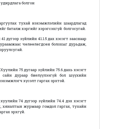
г удирдлага болгон
гаргуулах тухай нэхэмжлэлийн шаардлагад
ийг баталж хэргийг хэрэгсэхгүй болгосугай.
 дүгээр зүйлийн 41.1.5 дах хэсэгт зааснаар
ураамжаас чөлөөлөгдсөн болохыг дурьдаж,
 оруулсугай.
уулийн 75 дугаар зүйлийн 75.6 дахь хэсэгт
 сайн дураар биелүүлээгүй бол шүүхийн
эхэмжлэгч хүсэлт гаргах эрхтэй.
хуулийн 74 дүгээр зүйлийн 74.4 дэх хэсэгт
, хяналтын журмаар гомдол гаргах, тухайн
ргах эрхгүй.