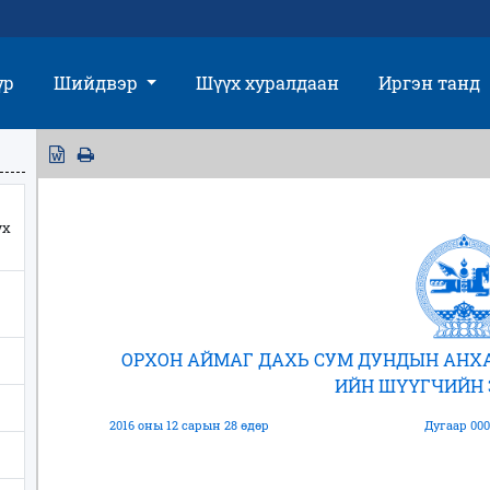
үр
Шийдвэр
Шүүх хуралдаан
Иргэн танд
үх
ОРХОН АЙМАГ ДАХЬ СУМ ДУНДЫН АНХА
ИЙН ШҮҮГЧИЙН
2016 оны 12 сарын 28 өдөр
Дугаар 000