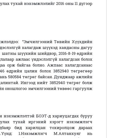
уулах тухай нэхэмжлэлийг 2016 оны 11 дүгээр
мжлэлдээ: “Эмчилгээний Төвийн Хүүхдийн
ндэслэлгүй халагдаж шүүхэд хандасны дагуу
ан шатны шүүхийн шийдвэр, 2016-8-19 өдрийн
лалаар ажлаас үндэслэлгүй халагдсан болох
даа орж байгаа болно. Ажпаас халагдсанаас
6 өдрийн цалин болох 3852940 төгрөгөөр
ань 580584 төгрөг байсан. Дунджаар ажлийн
цалинтай. Ингээд нийт 3852940 төгрөг болж
ийн оношлогоо эмчилгээний төвөөс гаргуулж
н нэхэмжлэлтэй БОЭТ-д хариуцагдах буруу
гуулах тухай иргэний хэрэгт нэхэмжлэгч
дбаяр бид харилцан тохиролцож дараах
в.Үүнд: 1.Нэхэмжлэгч М.Алтанхуяг нь