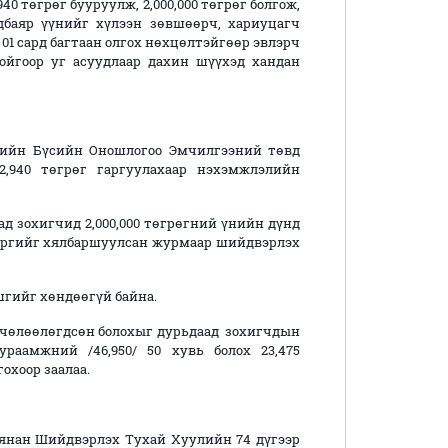
40 төгрөг бууруулж, 2,000,000 төгрөг болгож,
баяр үүнийг хүлээн зөвшөөрч, хариуцагч
 01 сард багтаан олгох нөхцөлтэйгөөр эвлэрч
тойгоор уг асуудлаар дахин шүүхэд хандан
гийн Бүсийн Оношлогоо Эмчилгээний төвд
2,940 төгрөг гаргуулахаар нэхэмжлэлийн
охигчид 2,000,000 төгрөгний үнийн дүнд
хэргийг хялбаршуулсан журмаар шийдвэрлэх
гийг хөндөөгүй байна.
өлөөлөгдсөн болохыг дурьдаад зохигчдын
раамжний /46,950/ 50 хувь болох 23,475
лгохоор заалаа.
 Шийдвэрлэх Тухай Хуулийн 74 дүгээр