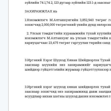
зүйлийн 74.1,74.2, 123 дугаар зүйлийн 123.1-д заасны
ЗАХИРАМЖЛАХ нь
1.Нэхэмжлэгч М.Алтанхуягийн 3,852,940 төгрөг 
зохигчид 2,000,000 төгрөгөний үнийн дүнд эвлэрсн
2. Улсын тэмдэгтийн хураамжийн тухай хуулийн 41
нэхэмжлэгч М.Алтанхуяг нь улсын тэмдэгтийн х
хариуцагчаас 23,475 төгрөг гаргуулан төрийн санд
3.Иргэний Хэрэг Шүүхэд Хянан Шийдвэрлэх Тухай Х
зааснаар шүүхийн энэ захирамжийг хариуцагч
шийдвэр гүйцэтгэлийн журмаар гүйцэтгүүлэхээр н
3.Иргэний хэрэг шүүхэд хянан шийдвэрлэх тухай 
зааснаар зохигчид энэ захирамжинд давж заалдах
асуудлаар анхан шатны шүүхэд дахин нэхэмжлэл га