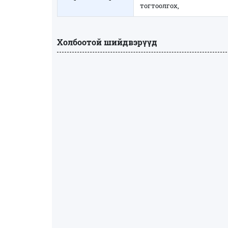
тогтоолгох,
Холбоотой шийдвэрүүд