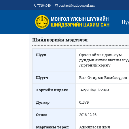
77104949
contact@judcouncil.mn
Нү
Шийдвэрийн мэдээлэл
Шүүх
Орхон аймаг дахь сум
дундын анхан шатны шү
/Иргэний хэрэг/
Шүүгч
Бат-Очирын Бямбасүрэн
Хэргийн индекс
142/2016/01729/И
Дугаар
01579
Огноо
2016-12-16
Маргааны төрөл
Ажилласан жил