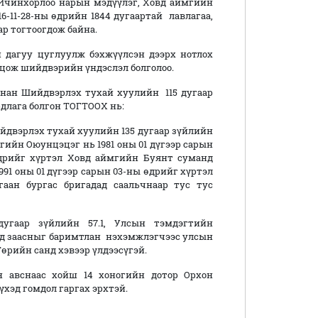
.Ичинхорлоо нарын мэдүүлэг, Ховд аймгийн
-11-28-ны өдрийн 1844 дугаартай лавлагаа,
ар тогтоогдож байна.
у цуглуулж бэхжүүлсэн дээрх нотлох
оцож шийдвэрийн үндэслэл болголоо.
Шийдвэрлэх тухай хуулийн 115 дугаар
ирдлага болгон ТОГТООХ нь:
йдвэрлэх тухай хуулийн 135 дугаар зүйлийн
агийн Оюунцэцэг нь 1981 оны 01 дүгээр сарын
өдрийг хүртэл Ховд аймгийн Буянт суманд
1991 оны 01 дүгээр сарын 03-ны өдрийг хүртэл
аан бургас бригадад саальчнаар тус тус
гаар зүйлийн 57.1, Улсын тэмдэгтийн
2-д заасныг баримтлан нэхэмжлэгчээс улсын
өрийн санд хэвээр үлдээсүгэй.
н авснаас хойш 14 хоногийн дотор Орхон
хэд гомдол гаргах эрхтэй.