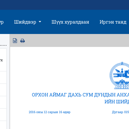
үр
Шийдвэр
Шүүх хуралдаан
Иргэн танд
үх
ОРХОН АЙМАГ ДАХЬ СУМ ДУНДЫН АНХА
ИЙН ШИЙ
2016 оны 12 сарын 16 өдөр
Дугаар 015