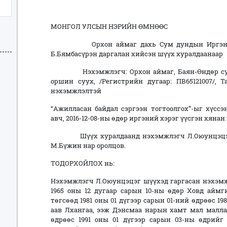
МОНГОЛ УЛСЫН НЭРИЙН ӨМНӨӨС
Орхон аймаг дахь Сум дундын Иргэний х
Б.Бямбасүрэн даргалан хийсэн шүүх хуралдаанаар
Нэхэмжлэгч: Орхон аймаг, Баян-Өндөр сум, Р
оршин суух, /Регистрийн дугаар: ПВ65121007/,
нэхэмжлэлтэй
“Ажилласан байдал сэргээн тогтоолгох”-ыг хүссэ
авч, 2016-12-08-ны өдөр иргэний хэрэг үүсгэн хянан
Шүүх хуралдаанд нэхэмжлэгч Л.Оюунцэцэг, 
М.Бүжин нар оролцов.
ТОДОРХОЙЛОХ нь:
Нэхэмжлэгч Л.Оюунцэцэг шүүхэд гаргасан нэхэмж
1965 оны 12 дугаар сарын 10-ны өдөр Ховд аймг
төгсөөд 1981 оны 01 дүгээр сарын 01-ний өдрөөс 1
аав Лхангаа, ээж Дэнсмаа нарын хамт мал маллаж
өдрөөс 1991 оны 01 дүгээр сарын 03-ны өдрий