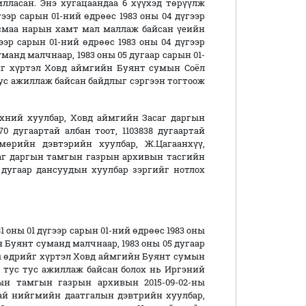
лласан. Энэ хугацаандаа 6 хүүхэд төрүүлж
үгээр сарын 01-ний өдрөөс 1983 оны 04 дүгээр
нсмаа нарын хамт мал маллаж байсан үеийн
ээр сарын 01-ний өдрөөс 1983 оны 04 дүгээр
анд малчнаар, 1983 оны 05 дугаар сарын 01-
ийг хүртэл Ховд аймгийн Буянт сумын Соёл
тус ажиллаж байсан байдлыг сэргээн тогтоож
 хуулбар, Ховд аймгийн Засаг даргын
0 дугаартай албан тоот, 1103838 дугаартай
мөрийн дэвтэрийн хуулбар, Ж.Цагаанхүү,
аг даргын тамгын газрын архивын тасгийн
0 дугаар дансуудын хуулбар зэргийг нотлох
ы 01 дүгээр сарын 01-ний өдрөөс 1983 оны
 Буянт суманд малчнаар, 1983 оны 05 дугаар
-ны өдрийг хүртэл Ховд аймгийн Буянт сумын
р тус тус ажиллаж байсан болох нь Иргэний
ын тамгын газрын архивын 2015-09-02-ны
ртай нийгмийн даатгалын дэвтрийн хуулбар,