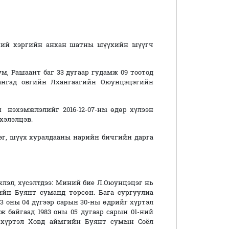
эргийн анхан шатны шүүхийн шүүгч
ашаант баг 33 дугаар гудамж 09 тоотод
 Тангад овгийн Лхангаагийн Оюунцэцэгийн
н нэхэмжлэлийг 2016-12-07-ны өдөр хүлээн
 хэлэлцэв.
шүүх хуралдааны нарийн бичгийн дарга
лэл, хүсэлтдээ: Миний бие Л.Оюунцэцэг нь
ийн Буянт суманд төрсөн. Бага сургуулиа
983 оны 04 дүгээр сарын 30-ны өдрийг хүртэл
 байгаад 1983 оны 05 дугаар сарын 01-ний
г хүртэл Ховд аймгийн Буянт сумын Соёл