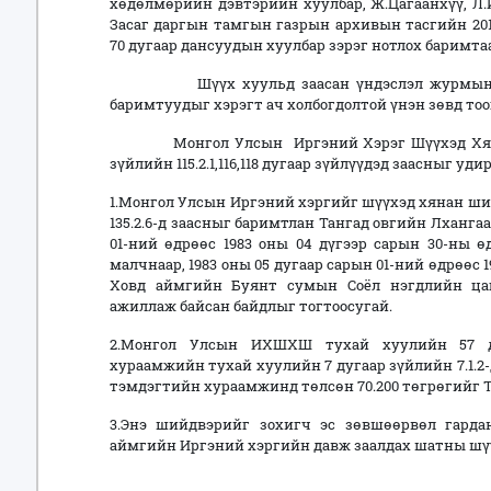
хөдөлмөрийн дэвтэрийн хуулбар, Ж.Цагаанхүү, Л
Засаг даргын тамгын газрын архивын тасгийн 2016
70 дугаар дансуудын хуулбар зэрэг нотлох баримта
Шүүх хуульд заасан үндэслэл журмын дагу
баримтуудыг хэрэгт ач холбогдолтой үнэн зөвд то
Монгол Улсын Иргэний Хэрэг Шүүхэд Хянан 
зүйлийн 115.2.1,116,118 дугаар зүйлүүдэд заасныг уд
1.Монгол Улсын Иргэний хэргийг шүүхэд хянан ши
135.2.6-д заасныг баримтлан Тангад овгийн Лханга
01-ний өдрөөс 1983 оны 04 дүгээр сарын 30-ны 
малчнаар, 1983 оны 05 дугаар сарын 01-ний өдрөөс 
Ховд аймгийн Буянт сумын Соёл нэгдлийн цаг
ажиллаж байсан байдлыг тогтоосугай.
2.Монгол Улсын ИХШХШ тухай хуулийн 57 ду
хураамжийн тухай хуулийн 7 дугаар зүйлийн 7.1.
тэмдэгтийн хураамжинд төлсөн 70.200 төгрөгийг Т
3.Энэ шийдвэрийг зохигч эс зөвшөөрвөл гарда
аймгийн Иргэний хэргийн давж заалдах шатны шүү