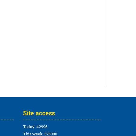
Site access
Today: 42996
This week: 525080