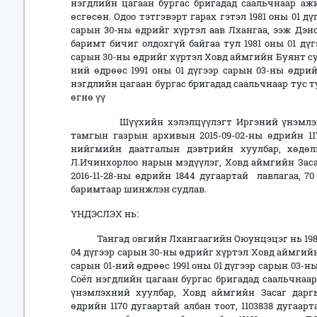
нэгдлийн цагаан бургас бригадад саальчнаар ажи
өсгөсөн. Одоо тэтгэвэрт гарах гэтэл 1981 оны 01 д
сарын 30-ны өдрийг хүртэл аав Лхангаа, ээж Дэ
баримт бичиг олдохгүй байгаа тул 1981 оны 01 дүг
сарын 30-ны өдрийг хүртэл Ховд аймгийн Буянт сум
ний өдрөөс 1991 оны 01 дүгээр сарын 03-ны өдр
нэгдлийн цагаан бургас бригадад саальчнаар тус 
өгнө үү
Шүүхийн хэлэлцүүлэгт Иргэний үнэмлэхний
тамгын газрын архивын 2015-09-02-ны өдрийн 117
нийгмийн даатгалын дэвтрийн хуулбар, хөдөл
Л.Ичинхорлоо нарын мэдүүлэг, Ховд аймгийн Зас
2016-11-28-ны өдрийн 1844 дугаартай лавлагаа, 7
баримтаар шинжлэн судлав.
ҮНДЭСЛЭХ нь:
Тангад овгийн Лхангаагийн Оюунцэцэг нь 1981 он
04 дүгээр сарын 30-ны өдрийг хүртэл Ховд аймгийн
сарын 01-ний өдрөөс 1991 оны 01 дүгээр сарын 03
Соёл нэгдлийн цагаан бургас бригадад саальчнаа
үнэмлэхний хуулбар, Ховд аймгийн Засаг дарг
өдрийн 1170 дугаартай албан тоот, 1103838 дугаа