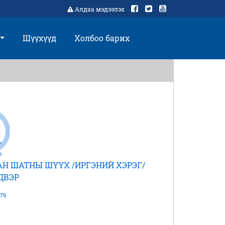
Алдаа мэдээлэх
Шүүхүүд
Холбоо барих
Н ШАТНЫ ШҮҮХ /ИРГЭНИЙ ХЭРЭГ/
ДВЭР
79