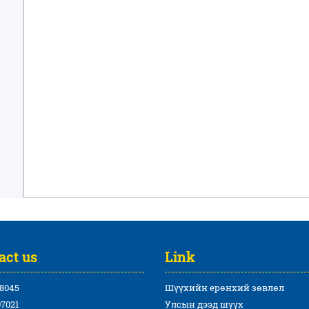
act us
Link
8045
Шүүхийн ерөнхий зөвлөл
7021
Улсын дээд шүүх