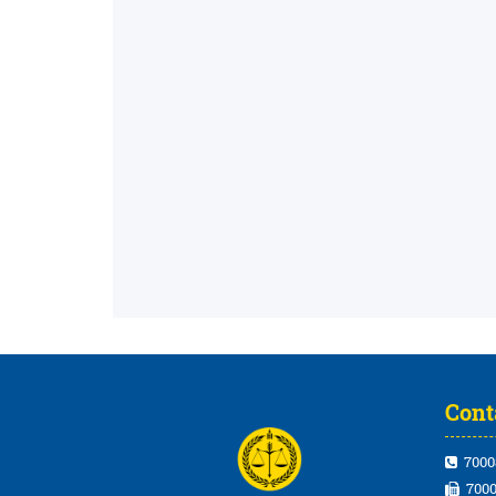
Cont
7000
7000