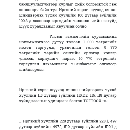
байлцуулахгүйгээр хурлыг хийх боломжтой гэж
зөвшөөрч байх тул Иргэний хэрэг шүүхэд хянан
шийдвэрлэх тухай хуулийн 100 дугаар зүйлийн
100.8-д зааснаар иргэдийн төлөөлөгчийн эзгүйд
шүүх хуралдааныг явуулсан болно.
Улсын тэмдэгтийн хураамжинд
нэхэмжлэгчээс дутуу төлсөн 1 000 төгрөгийг
нөхөн гаргуулж, урьдчилан төлсөн 9 770
төгрөгийг төрийн сангийн орлогод хэвээр
үлдээж, хариуцагч нараас 10 770 төгрөгийг
гаргуулан нэхэмжлэгч Ү.Ганбаатарт олгохоор
шийдвэрлэв.
Иргэний хэрэг шүүхэд хянан шийдвэрлэх тухай
хуулийн 115 дугаар зүйлийн 115.2.2, 116, 118 дугаар
зүйлд заасныг удирдлага болгон ТОГТООХ нь:
1. Иргэний хуулийн 228 дугаар зүйлийн 228.1, 497
дугаар зүйлийн 497.1, 510 дугаар зүйлийн 510.1-д