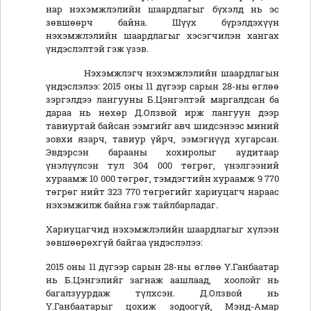
нар нэхэмжлэлийн шаардлагыг бүхэлд нь эс
зөвшөөрч байна. Шүүх бүрэлдэхүүн
нэхэмжлэлийн шаардлагыг хэсэгчилэн хангах
үндэслэлтэй гэж үзэв.
Нэхэмжлэгч нэхэмжлэлийн шаардлагын
үндэслэлээ: 2015 оны 11 дүгээр сарын 28-ны өглөө
зэргэлдээ лангууны Б.Цэнгэлтэй маргалдсан ба
дараа нь нөхөр Д.Олзвой ирж лангуун дээр
тавиуртай байсан ээмгийг авч шидсэнээс миний
зовхи язарч, тавиур үйрч, ээмэгнүүд хугарсан.
Эвдэрсэн барааны хохиролыг аудитаар
үнэлүүлсэн тул 304 000 төгрөг, үнэлгээний
хураамж 10 000 төгрөг, тэмдэгтийн хураамж 9 770
төгрөг нийт 323 770 төгрөгийг хариуцагч нараас
нэхэмжилж байна гэж тайлбарладаг.
Хариуцагчид нэхэмжлэлийн шаардлагыг хүлээн
зөвшөөрөхгүй байгаа үндэслэлээ:
2015 оны 11 дүгээр сарын 28-ны өглөө Ү.Ганбаатар
нь Б.Цэнгэлийг загнаж аашлаад, хоолойг нь
багалзуурдаж түлхсэн. Д.Олзвой нь
Ү.Ганбаатарыг цохиж зодоогүй, Мэнд-Амар