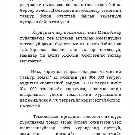
дээд зовхи нь язарсан болох нь тогтоогдож байна.
Өөрөөр хэлбэл Д.Олзвойгийн үйлдлээр ээмэгний
тавиур болон зүүлттэй байсан ээмэгнүүд
хугарсан байна гэж үзэв.
Хариуцагч нар нэхэмжлэгчийг Мэнд-Амар
худалдааны төв шатахад актласан ээмэгнүүдээ
устгалгүй дахин биднээс мөнгө нэхэж байна гэж
тайлбарладаг боловч энэ талаар нотлоогүй,
Найдвар Од аудит ХХК-ын үнэлгээний талаар
маргаагүй.
Иймд хариуцагч нараас эвдэрсэн /ээмэгний
тавиур, ээмэг/ эд зүйлийн үнэ 304 000 төгрөг,
аудитын үнэлгээний зардал 10 000 төгрөг нийт
314 000 төгрөгийг гаргуулж, нэхэмжлэлийн
шаардлагаас улсын тэмдэгтийн хураамжинд
нэхэмжилсэн 9 770 төгрөгийг хэрэгсэхгүй болгох
нь зүйтэй.
Томилогдсон иргэдийн төлөөлөгч нь шүүх
хуралдааны товыг авсан боловч хүндэтгэн үзэх
шалтгаангүйгээр шүүх хуралдаанд ирээгүй,
зохигчид иргэдийн төлөөлөгчийг