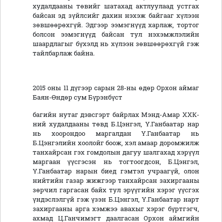
худалдааны төвийг шатахад актлуулаад устгах
байсан эд зүйлсийг дахин нэхэж байгааг хүлээн
зөвшөөрөхгүй. Эдгээр ээмэгнүүд харлаж, тортог
болсон ээмэгнүүд байсан тул нэхэмжлэлийн
шаардлагыг бүхэлд нь хүлээн зөвшөөрөхгүй гэж
тайлбарлаж байна.
2015 оны 11 дүгээр сарын 28-ны өдөр Орхон аймаг
Баян-Өндөр сум Бүрэнбүст
багийн нутаг дэвсгэрт байрлах Мэнд-Амар ХХК-
ний худалдааны төвд Б.Цэнгэл, Ү.Ганбаатар нар
нь хоорондоо маргалдан Ү.Ганбаатар нь
Б.Цэнгэлийн хоолойг боож, хэл амаар доромжилж
танхайрсан гэх гомдолын дагуу шалгахад хэрүүл
маргаан үүсгэсэн нь тогтоогдсон, Б.Цэнгэл,
Ү.Ганбаатар нарын биед гэмтэл учраагүй, олон
нийтийн газар жижгээр танхайрсан захиргааны
зөрчил гаргасан байх тул эрүүгийн хэрэг үүсгэх
үндэслэлгүй гэж үзэн Б.Цэнгэл, Ү.Ганбаатар нарт
захиргааны арга хэмжээ авахыг хэрэг бүртгэгч,
ахмад Ц.Ганчимэгт даалгасан Орхон аймгийн