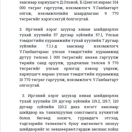
зааснаар хариуцагч Д.Олзвой, Б.Цэнгэл нараас 314
000 төгрөг гаргуулж, нэхэмжлэгч Ү.Ганбаатарт
олгож, нэхэмжлэлийн шаардлагаас 9 770
төгрөгийг хэрэгсэхгүй болгосугай.
2. Иргэний хэрэг шүүхэд хянан шийдвэрлэх
тухай хуулийн 57 дугаар зүйлийн 57.1, Улсын
тэмдэгтийн хураамжийн тухай хуулийн 7 дугаар
зүйлийн 7.1.1-д зааснаар нэхэмжлэгч
Ү.Ганбаатараас улсын тэмдэгтийн хураамжид
дутуу төлсөн 1 000 төгрөгийг нөхөн гаргуулж
төрийн санд оруулж, урьдчилан төлсөн 9 770
төгрөгийг улсын орлогод хэвээр үлдээж,
хариуцагч нараас улсын тэмдэгтийн хураамжид
10 770 төгрөг гаргуулж, нэхэмжлэгч Ү.Ганбаатарт
олгосугай.
3. Иргэний хэрэг шүүхэд хянан шийдвэрлэх
тухай хуулийн 119 дүгээр зүйлийн 119.2, 119.7, 120
дугаар зүйлийн 120.2 дахь хэсэгт зааснаар
шийдвэр нь танилцуулан сонсгомогц хүчинтэй
болох бөгөөд зохигч, гуравдагч этгээд,
тэдгээрийн төлөөлөгч буюу өмгөөлөгч энэхүү
шийдвэрийг эс зөвшөөрвөл гардаж авснаас хойш