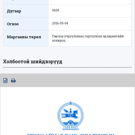
Дугаар
0605
Огноо
2016-05-04
Маргааны төрөл
Гэм хор учруулснаас гаргуулсан эд хөрөнгийн
хохирол,
Холбоотой шийдвэрүүд