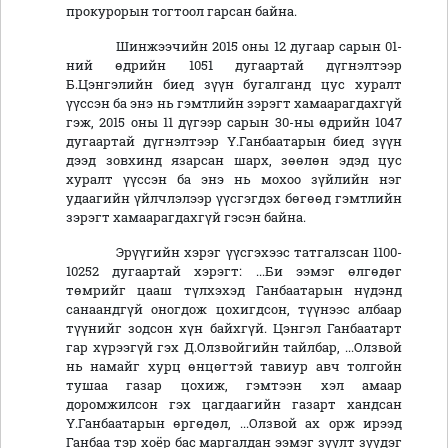
прокурорын тогтоол гарсан байна.
Шинжээчийн 2015 оны 12 дугаар сарын 01-
ний өдрийн 1051 дугаартай дүгнэлтээр
Б.Цэнгэлийн биед зүүн бугалганд цус хуралт
үүссэн ба энэ нь гэмтлийн зэрэгт хамаарагдахгүй
гэж, 2015 оны 11 дүгээр сарын 30-ны өдрийн 1047
дугаартай дүгнэлтээр Ү.Ганбаатарын биед зүүн
дээд зовхинд язарсан шарх, зөөлөн эдэд цус
хуралт үүссэн ба энэ нь мохоо зүйлийн нэг
удаагийн үйлчлэлээр үүсгэгдэх бөгөөд гэмтлийн
зэрэгт хамаарагдахгүй гэсэн байна.
Эрүүгийн хэрэг үүсгэхээс татгалзсан 1100-
10252 дугаартай хэрэгт: ...Би ээмэг өлгөдөг
төмрийг цааш түлхэхэд Ганбаатарын нүдэнд
санаандгүй оногдож цохигдсон, түүнээс албаар
түүнийг зодсон хүн байхгүй. Цэнгэл Ганбаатарт
гар хүрээгүй гэх Д.Олзвойгийн тайлбар, ...Олзвой
нь намайг хурц өнцөгтэй тавиур авч толгойн
тушаа газар цохиж, гэмтээн хэл амаар
доромжилсон гэх цагдаагийн газарт хандсан
Ү.Ганбаатарын өргөдөл, ...Олзвой ах орж ирээд
Ганбаа тэр хоёр бас маргалдан ээмэг зүүлт зүүдэг