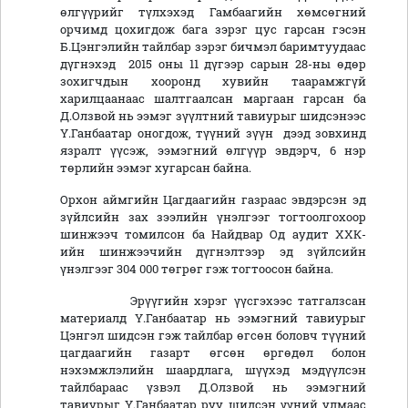
өлгүүрийг түлхэхэд Гамбаагийн хөмсөгний
орчимд цохигдож бага зэрэг цус гарсан гэсэн
Б.Цэнгэлийн тайлбар зэрэг бичмэл баримтуудаас
дүгнэхэд 2015 оны 11 дүгээр сарын 28-ны өдөр
зохигчдын хооронд хувийн таарамжгүй
харилцаанаас шалтгаалсан маргаан гарсан ба
Д.Олзвой нь ээмэг зүүлтний тавиурыг шидсэнээс
Ү.Ганбаатар оногдож, түүний зүүн дээд зовхинд
язралт үүсэж, ээмэгний өлгүүр эвдэрч, 6 нэр
төрлийн ээмэг хугарсан байна.
Орхон аймгийн Цагдаагийн газраас эвдэрсэн эд
зүйлсийн зах зээлийн үнэлгээг тогтоолгохоор
шинжээч томилсон ба Найдвар Од аудит ХХК-
ийн шинжээчийн дүгнэлтээр эд зүйлсийн
үнэлгээг 304 000 төгрөг гэж тогтоосон байна.
Эрүүгийн хэрэг үүсгэхээс татгалзсан
материалд Ү.Ганбаатар нь ээмэгний тавиурыг
Цэнгэл шидсэн гэж тайлбар өгсөн боловч түүний
цагдаагийн газарт өгсөн өргөдөл болон
нэхэмжлэлийн шаардлага, шүүхэд мэдүүлсэн
тайлбараас үзвэл Д.Олзвой нь ээмэгний
тавиурыг Ү.Ганбаатар руу шидсэн үүний улмаас