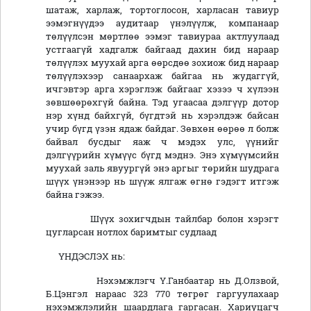
шатаж, харлаж, тортоглосон, харласан тавиур
ээмэгнүүдээ аудитаар үнэлүүлж, компанаар
төлүүлсэн мөртлөө ээмэг тавиураа актлуулаад
устгаагүй хадгалж байгаад дахин бид нараар
төлүүлэх муухай арга өөрсдөө зохиож бид нараар
төлүүлэхээр санаархаж байгаа нь жудаггүй,
ичгэвтэр арга хэрэглэж байгааг хэзээ ч хүлээн
зөвшөөрөхгүй байна. Тэд угаасаа дэлгүүр дотор
нэр хүнд байхгүй, бүгдтэй нь хэрэлдэж байсан
учир бүгд үзэн ядаж байдаг. Зөвхөн өөрөө л болж
байвал бусдыг яаж ч мэдэх улс, үүнийг
дэлгүүрийн хүмүүс бүгд мэднэ. Энэ хүмүүмсийн
муухай заль явуургүй энэ аргыг төрийн шудрага
шүүх үнэнээр нь шүүж ялгаж өгнө гэдэгт итгэж
байна гэжээ.
Шүүх зохигчдын тайлбар болон хэрэгт
цугларсан нотлох баримтыг судлаад
ҮНДЭСЛЭХ нь:
Нэхэмжлэгч Ү.Ганбаатар нь Д.Олзвой,
Б.Цэнгэл нараас 323 770 төгрөг гаргуулахаар
нэхэмжлэлийн шаардлага гаргасан. Хариуцагч