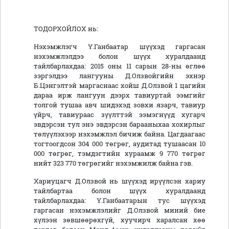
ТОДОРХОЙЛОХ нь:
Нэхэмжлэгч Ү.Ганбаатар шүүхэд гаргасан
нэхэмжлэлдээ болон шүүх хуралдаанд
тайлбарлахдаа: 2015 оны 11 сарын 28-ны өглөө
зэргэлдээ лангууны Д.Олзвойгийн эхнэр
Б.Цэнгэлтэй маргаснаас хойш Д.Олзвой 1 цагийн
дараа ирж лангуун дээрх тавиуртай ээмгийг
толгой тушаа авч шидэхэд зовхи язарч, тавиур
үйрч, тавиураас зүүлттэй ээмэгнүүд хугарч
эвдэрсэн тул энэ эвдэрсэн барааныхаа хохирлыг
төлүүлэхээр нэхэмжлэл бичиж байна. Цагдаагаас
тогтоогдсон 304 000 төгрөг, аудитад тушаасан 10
000 төгрөг, тэмдэгтийн хураамж 9 770 төгрөг
нийт 323 770 төгрөгийг нэхэмжилж байна гэв.
Хариуцагч Д.Олзвой нь шүүхэд ирүүлсэн хариу
тайлбартаа болон шүүх хуралдаанд
тайлбарлахдаа: Ү.Ганбаатарын тус шүүхэд
гаргасан нэхэмжлэлийг Д.Олзвой миний бие
хүлээн зөвшөөрөхгүй, хуучирч харалсан хөө