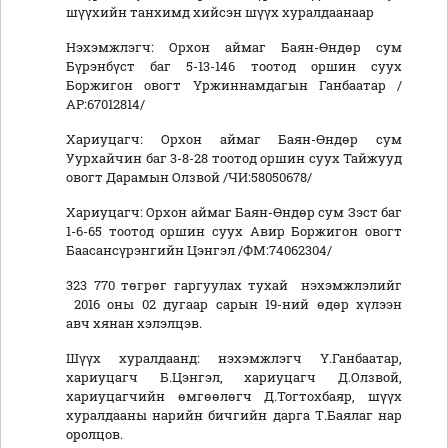
шүүхийн танхимд хийсэн шүүх хуралдаанаар
Нэхэмжлэгч: Орхон аймаг Баян-Өндөр сум
Бүрэнбүст баг 5-13-146 тоотод оршин суух
Боржигон овогт Үржиннамдагын Ганбаатар /
АР:67012814/
Хариуцагч: Орхон аймаг Баян-Өндөр сум
Уурхайчин баг 3-8-28 тоотод оршин суух Тайжууд
овогт Дарамын Олзвой /ЧИ:58050678/
Хариуцагч: Орхон аймаг Баян-Өндөр сум Зэст баг
1-6-65 тоотод оршин суух Авир Боржигон овогт
Баасансүрэнгийн Цэнгэл /ФМ:74062304/
323 770 төгрөг гаргуулах тухай нэхэмжлэлийг
2016 оны 02 дугаар сарын 19-ний өдөр хүлээн
авч хянан хэлэлцэв.
Шүүх хуралдаанд: нэхэмжлэгч Ү.Ганбаатар,
хариуцагч Б.Цэнгэл, хариуцагч Д.Олзвой,
хариуцагчийн өмгөөлөгч Д.Тогтохбаяр, шүүх
хуралдааны нарийн бичгийн дарга Т.Баялаг нар
оролцов.