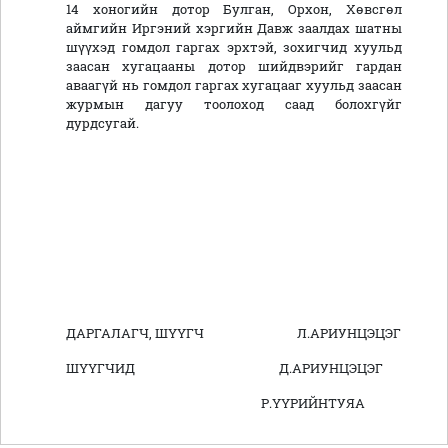
14 хоногийн дотор Булган, Орхон, Хөвсгөл
аймгийн Иргэний хэргийн Давж заалдах шатны
шүүхэд гомдол гаргах эрхтэй, зохигчид хуульд
заасан хугацааны дотор шийдвэрийг гардан
аваагүй нь гомдол гаргах хугацааг хуульд заасан
журмын дагуу тоолоход саад болохгүйг
дурдсугай.
ДАРГАЛАГЧ, ШҮҮГЧ Л.АРИУНЦЭЦЭГ
ШҮҮГЧИД Д.АРИУНЦЭЦЭГ
Р.ҮҮРИЙНТУЯА