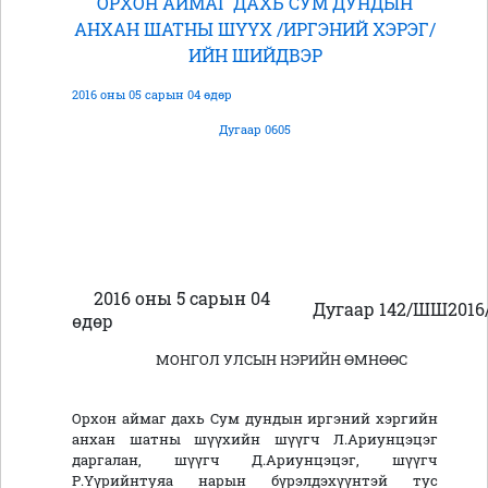
ОРХОН АЙМАГ ДАХЬ СУМ ДУНДЫН
АНХАН ШАТНЫ ШҮҮХ /ИРГЭНИЙ ХЭРЭГ/
ИЙН ШИЙДВЭР
2016 оны 05 сарын 04 өдөр
Дугаар 0605
2016 оны 5 сарын 04
Дугаар 142/ШШ2016
өдөр
МОНГОЛ УЛСЫН НЭРИЙН ӨМНӨӨС
Орхон аймаг дахь Сум дундын иргэний хэргийн
анхан шатны шүүхийн шүүгч Л.Ариунцэцэг
даргалан, шүүгч Д.Ариунцэцэг, шүүгч
Р.Үүрийнтуяа нарын бүрэлдэхүүнтэй тус