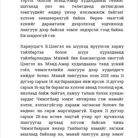
тортог болсон Мэнд-Амар худалдааны төвийг
шатахад үнэ нь төлөгдөөд актлагдсан
ээмгүүдийг өндөр үнээр нэхэмжилж байгааг
хүлээн зөвшөөрөхгүй байна. Өөрөө эмэгтэй
хүнийг дарамталж дээрэлхээд зодчихоод
лангуун дээр байсан ээмэг эвдэрсэн гээд байна.
Би шидээгүй гэв.
Хариуцагч Б.Цэнгэл нь шүүхэд ирүүлсэн хариу
тайлбартаа болон шүүх хуралдаанд
тайлбарлахдаа: Миний бие Баасансүрэн овогтой
Цэнгэл нь Мэнд-Амар худалдааны төвд үсний
гоёл, чимэглэлийн лангуун дээр худалдагч
хийдэг болно. Манай лангууны эзэн 2015 оны 11
дүгээр сарын 14-нд бараандаа явж ирсэн. 11 дүгээр
сарын 16-нд би бараагаа хүлээн аваад тоолоод өрж,
янзлаад байж байтал, хажуу талын бэлэн хувцас
зардаг Чимэгбаяр ээмэг авчирлаа гэж намайг
хэлэх, хэлэхгүйгээр харааж загнасан боловч би
өөдөөс нь сөрж маргалдаагүй. Харин 11 дүгээр
сарын 28-ны өглөө лацтай учир эрт ирчихээд
лангуугаа арчаад зогсож байсан чинь
Чимэгбаярын нөхөр Ганбаатар намайг загнаж
аашлаад байхаар нь, манай лангуун дээр ээмэг