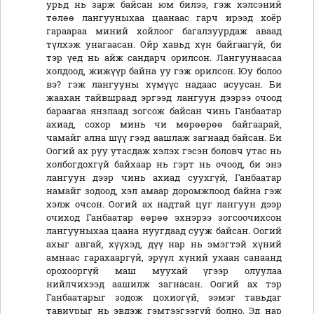
урьд нь зарж байсан юм билээ, гэж хэлсэний
төлөө лангууныхаа цаанаас гарч ирээд хоёр
гараараа миний хойлоог багалзуурдаж аваад
түлхэж унагаасан. Ойр хавьд хүн байгаагүй, би
тэр үед нь айж сандарч орилсон. Лангуунаасаа
холдоод, жижүүр байна уу гэж орилсон. Юу болоо
вэ? гэж лангууны хүмүүс надаас асуусан. Би
жаахан тайвшраад эргээд лангуун дээрээ очоод
бараагаа янзлаад зогсож байсан чинь Ганбаатар
ахиад, сохор минь чи мөрөөрөө байгаарай,
чамайг ална шүү гээд аашлаж загнаад байсан. Би
Оогий ах руу утасдаж хэлэх гэсэн боловч утас нь
холбогдохгүй байхаар нь гэрт нь очоод, би энэ
лангуун дээр чинь ахиад суухгүй, Ганбаатар
намайг зодоод, хэл амаар доромжлоод байна гэж
хэлж очсон. Оогий ах надтай цуг лангуун дээр
очиход Ганбаатар өөрөө эхнэрээ зогсоочихсон
лангууныхаа цаана нуугдаад сууж байсан. Оогий
ахыг авгай, хүүхэд, дүү нар нь эмэгтэй хүний
амнаас гарахааргүй, эрүүл хүний ухаан санаанд
орохооргүй маш муухай үгээр олуулаа
нийлчихээд аашилж загнасан. Оогий ах тэр
Ганбаатарыг зодож цохиогүй, ээмэг тавьдаг
тавиурыг нь эвдэж гэмтээгээгүй болно. Эд нар