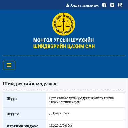
Алдаа мэдээлэх
Шийдвэрийн мэдээлэл
Шүүх
Орхон аймаг дахь сум дундын анхан шатны
шүүх /Иргэний хэрэг/
Шүүгч
Д.Ариунцэцэг
Хэргийн индекс
142/2016/0605/и