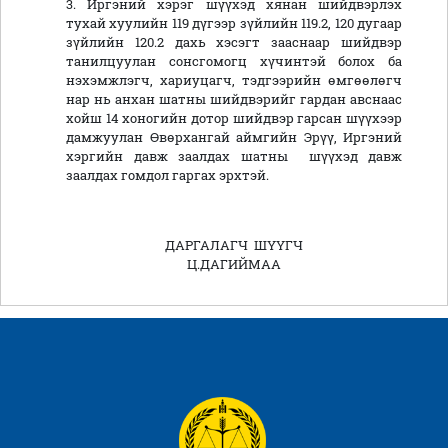
3. Иргэний хэрэг шүүхэд хянан шийдвэрлэх
тухай хуулийн 119 дүгээр зүйлийн 119.2, 120 дугаар
зүйлийн 120.2 дахь хэсэгт зааснаар шийдвэр
танилцуулан сонсгомогц хүчинтэй болох ба
нэхэмжлэгч, хариуцагч, тэдгээрийн өмгөөлөгч
нар нь анхан шатны шийдвэрийг гардан авснаас
хойш 14 хоногийн дотор шийдвэр гарсан шүүхээр
дамжуулан Өвөрхангай аймгийн Эрүү, Иргэний
хэргийн давж заалдах шатны шүүхэд давж
заалдах гомдол гаргах эрхтэй.
ДАРГАЛАГЧ ШҮҮГЧ
Ц.ДАГИЙМАА