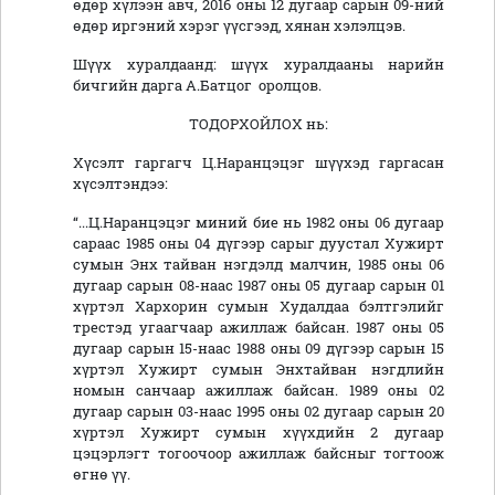
өдөр хүлээн авч, 2016 оны 12 дугаар сарын 09-ний
өдөр иргэний хэрэг үүсгээд, хянан хэлэлцэв.
Шүүх хуралдаанд: шүүх хуралдааны нарийн
бичгийн дарга А.Батцог оролцов.
ТОДОРХОЙЛОХ нь:
Хүсэлт гаргагч Ц.Наранцэцэг шүүхэд гаргасан
хүсэлтэндээ:
“...Ц.Наранцэцэг миний бие нь 1982 оны 06 дугаар
сараас 1985 оны 04 дүгээр сарыг дуустал Хужирт
сумын Энх тайван нэгдэлд малчин, 1985 оны 06
дугаар сарын 08-наас 1987 оны 05 дугаар сарын 01
хүртэл Хархорин сумын Худалдаа бэлтгэлийг
трестэд угаагчаар ажиллаж байсан. 1987 оны 05
дугаар сарын 15-наас 1988 оны 09 дүгээр сарын 15
хүртэл Хужирт сумын Энхтайван нэгдлийн
номын санчаар ажиллаж байсан. 1989 оны 02
дугаар сарын 03-наас 1995 оны 02 дугаар сарын 20
хүртэл Хужирт сумын хүүхдийн 2 дугаар
цэцэрлэгт тогоочоор ажиллаж байсныг тогтоож
өгнө үү.