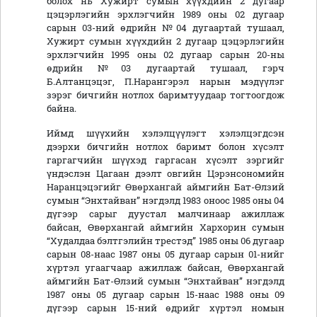
болох нь Хужирт сумын хүүхдийн 2 дугаар
цэцэрлэгийн эрхлэгчийн 1989 оны 02 дугаар
сарын 03-ний өдрийн №04 дугаартай тушаал,
Хужирт сумын хүүхдийн 2 дугаар цэцэрлэгийн
эрхлэгчийн 1995 оны 02 дугаар сарын 20-ны
өдрийн №03 дугаартай тушаал, гэрч
Б.Алтанцэцэг, П.Нарангэрэл нарын мэдүүлэг
зэрэг бичгийн нотлох баримтуудаар тогтоогдож
байна.
Иймд шүүхийн хэлэлцүүлэгт хэлэлцэгдсэн
дээрхи бичгийн нотлох баримт болон хүсэлт
гаргагчийн шүүхэд гаргасан хүсэлт зэргийг
үндэслэн Цагаан дээлт овгийн Цэрэнсономийн
Наранцэцэгийг Өвөрхангай аймгийн Бат-Өлзий
сумын “Энхтайван” нэгдэлд 1983 оноос 1985 оны 04
дүгээр сарыг дуустал малчинаар ажиллаж
байсан, Өвөрхангай аймгийн Хархорин сумын
“Худалдаа бэлтгэлийн трестэд” 1985 оны 06 дугаар
сарын 08-наас 1987 оны 05 дугаар сарын 01-нийг
хүртэл угаагчаар ажиллаж байсан, Өвөрхангай
аймгийн Бат-Өлзий сумын “Энхтайван” нэгдэлд
1987 оны 05 дугаар сарын 15-наас 1988 оны 09
дүгээр сарын 15-ний өдрийг хүртэл номын