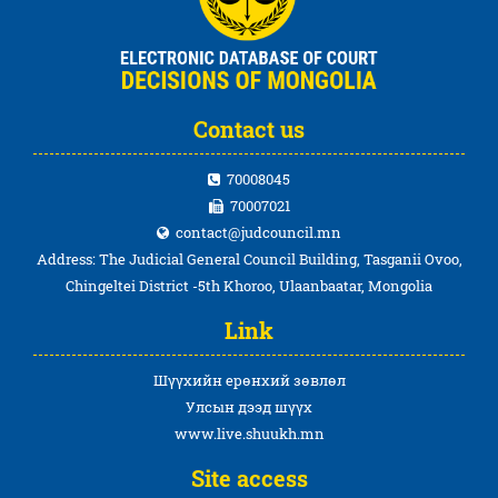
Contact us
70008045
70007021
contact@judcouncil.mn
Address: The Judicial General Council Building, Tasganii Ovoo,
Chingeltei District -5th Khoroo, Ulaanbaatar, Mongolia
Link
Шүүхийн ерөнхий зөвлөл
Улсын дээд шүүх
www.live.shuukh.mn
Site access