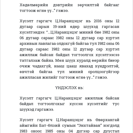
Хөдөлмөрийн дэвтрийн зөрчилтэй байгааг
тогтоож өгнө үү...” гэжээ.
Хүсэлт гаргагч Ц.Наранцэцэг нь 2016 оны 12
дугаар сарын 19-ний өдөр шүүхэд гаргасан
хүсэлтэндээ: “...Ц.Наранцэцэг миний бие 1982 оны
06 дугаар сараас 1982 оны 12 дугаар сар хүртэл
архивын лавлагаа олдохгүй байгаа тул 1982 оны 06
дугаар сараас 1982 оны 12 дугаар сар хүртэл
ажиллаж байсан байдал тогтоолгох хүсэлтээсээ
татгалзаж байна. Мөн шүүх хуралд өөрийн биеэр
очиж чадахгүй, нааш цааш явахад хүндрэлтэй,
өвчтэй байгаа тул миний оролцоогүйгээр
ажилласан жилийг тогтоож өгнө үү...” гэжээ.
ҮНДЭСЛЭХ нь:
Хүсэлт гаргагч Ц.Наранцэцэг ажиллаж байсан
байдал тогтоолгохыг хүссэн хүсэлтийг тус
шүүхэд гаргажээ.
Хүсэлт гаргагч Ц.Наранцэцэг нь Өвөрхангай
аймгийн Бат-Өлзий сумын “Энхтайван” нэгдэлд
1983 оноос 1985 оны 04 дүгээр сар дуустал