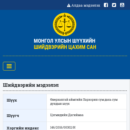
Алдаа мэдээлэх
Шийдвэрийн мэдээлэл
Шүүх
Өвөрхангай аймгийн Хархорин сум дахь сум
дундын шүүх
Шүүгч
Цэгмидийн Дагиймаа
Хэргийн индекс
146/2016/00302/И