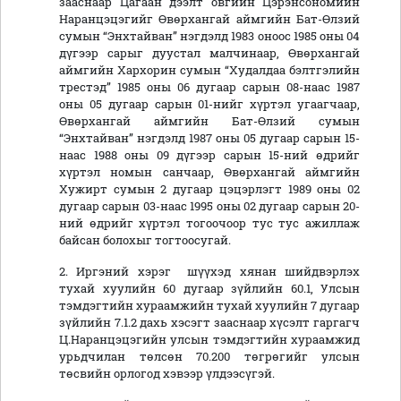
зааснаар Цагаан дээлт овгийн Цэрэнсономийн
Наранцэцэгийг Өвөрхангай аймгийн Бат-Өлзий
сумын “Энхтайван” нэгдэлд 1983 оноос 1985 оны 04
дүгээр сарыг дуустал малчинаар, Өвөрхангай
аймгийн Хархорин сумын “Худалдаа бэлтгэлийн
трестэд” 1985 оны 06 дугаар сарын 08-наас 1987
оны 05 дугаар сарын 01-нийг хүртэл угаагчаар,
Өвөрхангай аймгийн Бат-Өлзий сумын
“Энхтайван” нэгдэлд 1987 оны 05 дугаар сарын 15-
наас 1988 оны 09 дүгээр сарын 15-ний өдрийг
хүртэл номын санчаар, Өвөрхангай аймгийн
Хужирт сумын 2 дугаар цэцэрлэгт 1989 оны 02
дугаар сарын 03-наас 1995 оны 02 дугаар сарын 20-
ний өдрийг хүртэл тогоочоор тус тус ажиллаж
байсан болохыг тогтоосугай.
2. Иргэний хэрэг шүүхэд хянан шийдвэрлэх
тухай хуулийн 60 дугаар зүйлийн 60.1, Улсын
тэмдэгтийн хураамжийн тухай хуулийн 7 дугаар
зүйлийн 7.1.2 дахь хэсэгт зааснаар хүсэлт гаргагч
Ц.Наранцэцэгийн улсын тэмдэгтийн хураамжид
урьдчилан төлсөн 70.200 төгрөгийг улсын
төсвийн орлогод хэвээр үлдээсүгэй.