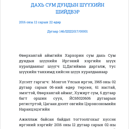
ДАХЬ СУМ ДУНДЫН ШҮҮХИЙН
ШИЙДВЭР
2016 оны 12 сарын 22 өдөр
Дугаар 146/ШШ2017/00001
Өвөрхангай аймгийн Хархорин сум дахь Сум
дундын шүүхийн Иргэний хэргийн шүүх
хуралдааныг шүүгч Ц.Дагиймаа даргалж, тус
шүүхийн танхимд хийсэн шүүх хуралдаанаар
Хүсэлт гаргагч: Монгол Улсын иргэн, 1965 оны 02
дугаар сарын 06-ний өдөр төрсөн, 61 настай,
эмэгтэй, Өвөрхангай аймаг, Хужирт сум, 6 дугаар
багт оршин суух, ЙС65020606 дугаарын
регистртэй, Цагаан дээлт овгийн Цэрэнсономийн
Наранцэцэгийн
Ажиллаж байсан байдал тогтоолгохыг хүссэн
иргэний хэргийг 2016 оны 12 дугаар сарын 02-ны