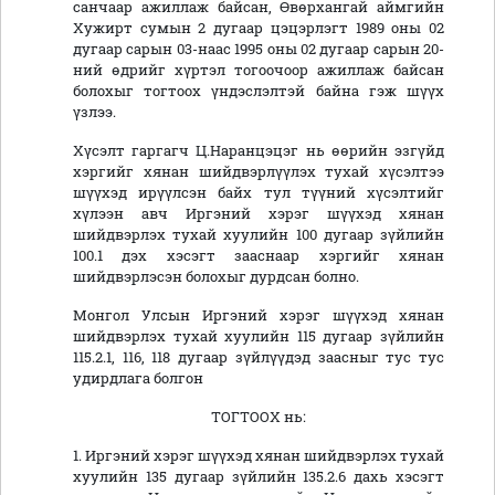
санчаар ажиллаж байсан, Өвөрхангай аймгийн
Хужирт сумын 2 дугаар цэцэрлэгт 1989 оны 02
дугаар сарын 03-наас 1995 оны 02 дугаар сарын 20-
ний өдрийг хүртэл тогоочоор ажиллаж байсан
болохыг тогтоох үндэслэлтэй байна гэж шүүх
үзлээ.
Хүсэлт гаргагч Ц.Наранцэцэг нь өөрийн эзгүйд
хэргийг хянан шийдвэрлүүлэх тухай хүсэлтээ
шүүхэд ирүүлсэн байх тул түүний хүсэлтийг
хүлээн авч Иргэний хэрэг шүүхэд хянан
шийдвэрлэх тухай хуулийн 100 дугаар зүйлийн
100.1 дэх хэсэгт зааснаар хэргийг хянан
шийдвэрлэсэн болохыг дурдсан болно.
Монгол Улсын Иргэний хэрэг шүүхэд хянан
шийдвэрлэх тухай хуулийн 115 дугаар зүйлийн
115.2.1, 116, 118 дугаар зүйлүүдэд заасныг тус тус
удирдлага болгон
ТОГТООХ нь:
1. Иргэний хэрэг шүүхэд хянан шийдвэрлэх тухай
хуулийн 135 дугаар зүйлийн 135.2.6 дахь хэсэгт