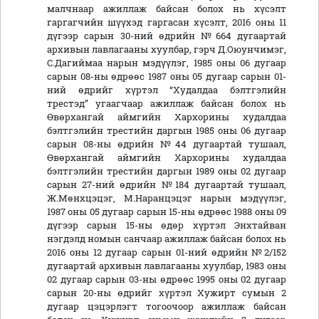
малчнаар ажиллаж байсан болох нь хүсэлт
гаргагчийн шүүхэд гаргасан хүсэлт, 2016 оны 11
дүгээр сарын 30-ний өдрийн №664 дугаартай
архивын лавлагааны хуулбар, гэрч Д.Оюунчимэг,
С.Дагиймаа нарын мэдүүлэг, 1985 оны 06 дугаар
сарын 08-ны өдрөөс 1987 оны 05 дугаар сарын 01-
ний өдрийг хүртэл “Худалдаа бэлтгэлийн
трестэд” угаагчаар ажиллаж байсан болох нь
Өвөрхангай аймгийн Хархорины худалдаа
бэлтгэлийн трестийн даргын 1985 оны 06 дугаар
сарын 08-ны өдрийн №44 дугаартай тушаал,
Өвөрхангай аймгийн Хархорины худалдаа
бэлтгэлийн трестийн даргын 1989 оны 02 дугаар
сарын 27-ний өдрийн №184 дугаартай тушаал,
Ж.Мөнхцэцэг, М.Наранцэцэг нарын мэдүүлэг,
1987 оны 05 дугаар сарын 15-ны өдрөөс 1988 оны 09
дүгээр сарын 15-ны өдөр хүртэл Энхтайван
нэгдэлд номын санчаар ажиллаж байсан болох нь
2016 оны 12 дугаар сарын 01-ний өдрийн №2/152
дугаартай архивын лавлагааны хуулбар, 1983 оны
02 дугаар сарын 03-ны өдрөөс 1995 оны 02 дугаар
сарын 20-ны өдрийг хүртэл Хужирт сумын 2
дугаар цэцэрлэгт тогоочоор ажиллаж байсан