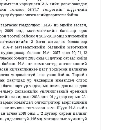
баримтлан хариуцагч И.А-гийн давж заалдах
жид төлсөн 68.747 төгрөгийг шүүгчийн
үүнд буцаан олгож шийдвэрлэсэн байна.
ргасан гомдолдоо: ...И.А- нь эдийн засагч,
ид 2009 онд математикийн багшаар орж
он тоотой байсан ч 2017-2018 оны хичээлийн
 математикийн 3 багш ажиллах болсоноор
, И.А-г математикийн багшийн мэргэжил
ралцахаар болсон. И.А- 2017 оны 10, 11, 12
ласан боловч 2018 оны 01 дүгээр сараас хойш
 байсан. И.А- нь компьютер, англи хэлний
асан хичээлийнхээ цагт тохирсон цалингаа
олгох үндэслэлгүй гэж үзэж байна. Төрийн
ан хаагчдад ур чадварын нэмэгдэл олгох
н багш нарт ур чадварын нэмэгдэл олгогдож
өдөлмөр халамжийн үйлчилгээний ерөнхий
ийн захирлын 2018 оны 01 дүгээр сарын 23-
дварын нэмэгдэл олгохгүйгээр мэргэшлийн
г шинэчлэн тогтоосон юм. Шүүх И.А-гийн
ан атлаа 2018 оны 1, 2 дугаар сарын цалинг
 нь үндэслэлгүй. Иймд магадлалыг хүчингүй