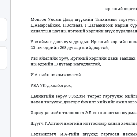
иргэний хэрги
Монгол Улсын Дээд шүүхийн Танхимын тэргүүн Х
Ц.Амарсайхан, П.Золзаяа, Г.Цагаанцоож нарын б
хяналтын шатны иргэний хэргийн шүүх хуралда
Увс аймаг дахь сум дундын Иргэний хэргийн ан
20-ны өдрийн 268 дугаар шийдвэртэй,
Увс аймгийн Эрүү, Иргэний хэргийн давж заалдах
ны өдрийн 13 дугаар магадлалтай,
И.А-гийн нэхэмжлэлтэй
УВА УК-д холбогдох,
Цалингийн зөрүү 3.362.334 төгрөг гаргуулж, ний
нөхөн төлүүлж, дэвтэрт бичилт хийхийг ажил олго
Хариуцагчийн төлөөлөгч Э.Б-ын хяналтын журмаа
Шүүгч Г.Алтанчимэгийн илтгэснээр хянан хэлэлцэ
Нэхэмжлэгч И.А-гийн шүүхэд гаргасан нэхэм