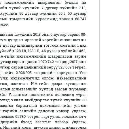
йн нэхэмжлэлийн шаардлагыг бүхэлд нь
йн тухай хуулийн 7 дугаар зүйлийн 7.1.1,
уулийн 56 дугаар зүйлийн 56.1, 60 дугаар
лсын тэмдэгтийн хураамжид төлсөн 68.747
эжээ.
шатны шүүхийн 2018 оны 6 дугаар сарын 08-
ь сум дундын иргэний хэргийн анхан шатны
8 дугаар шийдвэрийн тогтоох хэсгийн 1 дэх
н 128.1.8, 128.1.11, 46 дугаар зүйлийн 46.1,
И.А-гийн нэхэмжлэлийн шаардлагын зарим
 дугаар сарын цалин 1.970.742 төгрөг, 2017 оны
дүгээр сарын цалингийн зөрүү 328.069 төгрөг,
, нийт 2.926.905 төгрөгийг хариуцагч Увс
уулж нэхэмжлэгчид олгож, нэхэмжлэлийн
лгож, ажилтан И.А-гийн дээрх хугацааны
галын шимтгэлийг хуульд заасан журмаар
ийн Улаангом политехник коллежид үүрэг
шүүхэд хянан шийдвэрлэх тухай хуулийн 60
т заасныг баримтлан нэхэмжлэгчийн улсын
 төрийн сангийн дансанд хэвээр үлдээж,
ежээс 61.780 төгрөг гаргуулж, нэхэмжлэгч
двэрийн бусад заалтыг хэвээр үлдээж,
, Иргэний хэрэг шүүхэд хянан шийдвэрлэх