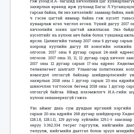
гэж үзээд И.А- багшид хичээлийн цаг хувиарлаагүй 
захирлын өрөөнд ирж уулзаад Багш Л.Ууганцэцэг
гарсан байна, би энэ хичээлийг заамаар байна, н
ч гэсэн цагтай явмаар байна гэж хүсэлт тавь
хуваарлаж өгөх чиглэл өгсөн. Үүний дагуу 2017 о
хичээлийн зохих цагтай ажилласан. Энэ байд
хүсэлтийг нь хүлээн авч байж болох түвшинд ажл
ирсэн. Цалингийн талаар 2017 оны 6 дугаар сарын 
хооронд хуулийн дагуу 48 хоногийн ээлжийн
олгосон. 2017 оны 8 дугаар сарын 24-ний өдрөө
олгосон. 2017 оны 10, 11, 12 дугаар сард хичээл 
2017 оны 12 дугаар сарын 17-ны өдрөөс Хөдөл
төлөвлөгөөт шалгалт Улаангом политехник кол
нэмэгдэл олгохгүй байхаар шийдвэрлэснийг ү
захирлын 2018 оны 1 дүгээр сарын 23-ны өдрий
шинэчлэн тогтоосон бөгөөд 2018 оны 1 дүгээр са
олгохгүй байгаа. Иймд нэхэмжлэгч И.А-гийн ш
хүлээн зөвшөөрөхгүй гэжээ.
Увс аймаг дахь сум дундын иргэний хэргийн 
сарын 20-ны өдрийн 268 дугаар шийдвэрээр Хөдө
128.1.8, 128.1.11, 129 дүгээр зүйлийн 129.1-т заа
зөрүү 3.362.334 төгрөг гаргуулж, нийгмийн да
төлүүлж, нийгмийн даатгал болон эрүүл мэндий