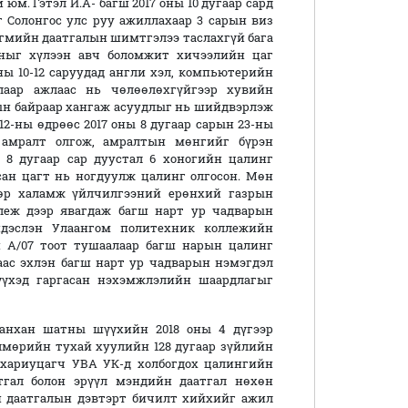
юм. Гэтэл И.А- багш 2017 оны 10 дугаар сард
 Солонгос улс руу ажиллахаар 3 сарын виз
ийгмийн даатгалын шимтгэлээ таслахгүй бага
сныг хүлээн авч боломжит хичээлийн цаг
ны 10-12 саруудад англи хэл, компьютерийн
лаар ажлаас нь чөлөөлөхгүйгээр хувийн
ын байраар хангаж асуудлыг нь шийдвэрлэж
12-ны өдрөөс 2017 оны 8 дугаар сарын 23-ны
 амралт олгож, амралтын мөнгийг бүрэн
с 8 дугаар сар дуустал 6 хоногийн цалинг
заасан цагт нь ногдуулж цалинг олгосон. Мөн
мөр халамж үйлчилгээний ерөнхий газрын
леж дээр явагдаж багш нарт ур чадварын
ндэслэн Улаангом политехник коллежийн
н А/07 тоот тушаалаар багш нарын цалинг
раас эхлэн багш нарт ур чадварын нэмэгдэл
үүхэд гаргасан нэхэмжлэлийн шаардлагыг
анхан шатны шүүхийн 2018 оны 4 дүгээр
лмөрийн тухай хуулийн 128 дугаар зүйлийн
снаар хариуцагч УВА УК-д холбогдох цалингийн
атгал болон эрүүл мэндийн даатгал нөхөн
н даатгалын дэвтэрт бичилт хийхийг ажил