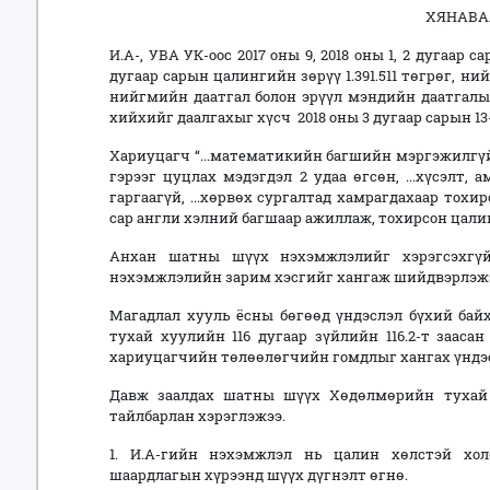
ХЯНАВА
И.А-, УВА УК-оос 2017 оны 9, 2018 оны 1, 2 дугаар са
дугаар сарын цалингийн зөрүү 1.391.511 төгрөг, ний
нийгмийн даатгал болон эрүүл мэндийн даатгалы
хийхийг даалгахыг хүсч 2018 оны 3 дугаар сарын 13
Хариуцагч “...математикийн багшийн мэргэжилгүй
гэрээг цуцлах мэдэгдэл 2 удаа өгсөн, ...хүсэлт,
гаргаагүй, ...хөрвөх сургалтад хамрагдахаар тохи
сар англи хэлний багшаар ажиллаж, тохирсон цалин 
Анхан шатны шүүх нэхэмжлэлийг хэрэгсэхгү
нэхэмжлэлийн зарим хэсгийг хангаж шийдвэрлэж
Магадлал хууль ёсны бөгөөд үндэслэл бүхий бай
тухай хуулийн 116 дугаар зүйлийн 116.2-т зааса
хариуцагчийн төлөөлөгчийн гомдлыг хангах үндэс
Давж заалдах шатны шүүх Хөдөлмөрийн тухай 
тайлбарлан хэрэглэжээ.
1. И.А-гийн нэхэмжлэл нь цалин хөлстэй хо
шаардлагын хүрээнд шүүх дүгнэлт өгнө.