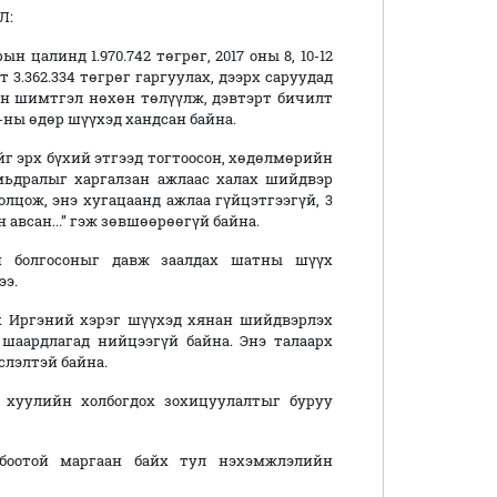
Л:
рын цалинд 1.970.742 төгрөг, 2017 оны 8, 10-12
т 3.362.334 төгрөг гаргуулах, дээрх саруудад
н шимтгэл нөхөн төлүүлж, дэвтэрт бичилт
-ны өдөр шүүхэд хандсан байна.
г эрх бүхий этгээд тогтоосон, хөдөлмөрийн
 амьдралыг харгалзан ажлаас халах шийдвэр
ролцож, энэ хугацаанд ажлаа гүйцэтгээгүй, 3
авсан...” гэж зөвшөөрөөгүй байна.
й болгосоныг давж заалдах шатны шүүх
ээ.
х Иргэний хэрэг шүүхэд хянан шийдвэрлэх
н шаардлагад нийцээгүй байна. Энэ талаарх
лэлтэй байна.
хуулийн холбогдох зохицуулалтыг буруу
лбоотой маргаан байх тул нэхэмжлэлийн