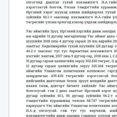
олгогчид даалгах тухай нэхэмжлэгч И.А-ги
хэрэгсэхгүй болгож, Улсын тэмдэгтийн хураамжи
Иргэний хэрэг шүүхэд хянан шийдвэрлэх тухай х
зүйлийн 60.1-т зааснаар нэхэмжлэгч И.А-гийн у
төгрөгийг улсын орлогод хэвээр үлдээж шийдвэрл
Увс аймгийн Эрүү, Иргэний хэргийн давж заалдах 
ны өдрийн 13 дугаар магадлалаар Увс аймаг дах
шүүхийн 2018 оны 4 дүгээр сарын 20-ны өдрийн 26
заалтыг Хөдөлмөрийн тухай хуулийн 128 дугаар зүйлий
46.2-т заасныг тус тус баримтлан нэхэмжлэгч 
хэсгийг хангаж, 2017 оны 9 дүгээр сар, 2018 оны 1, 2
10 дугаар сарын цалингийн зөрүү 302.830 төгрөг, 11 
12 дугаар сарын цалингийн зөрүү 325.264 төгрөг
аймгийн Улаангом политехник коллежээс гарг
шаардлагаас 435.429 төгрөгийг хэрэгсэхгүй бо
нийгмийн даатгалын болон эрүүл мэндийн даат
нөхөн төлж, дэвтэрт бичилт хийхийг Увс аймг
болгосугай. гэж 2 дахь заалтыг Иргэний хэрэг 
дугаар зүйлийн 60.1, 56 дугаар зүйлийн 56.2-
тэмдэгтийн хураамжид төлсөн 68.747 төгрөгийг
хариуцагч Увс аймгийн Улаангом политехник колл
И.А-д олгосугай. гэж тус тус өөрчилж, ший
нэхэмжлэгчийн давж заалдах гомдлыг хүлээж авч