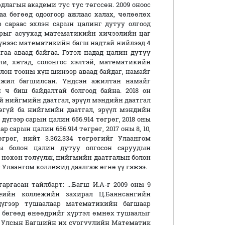
длагын академи тус тус төгссөн. 2009 оноос
а бөгөөд одоогоор ажлаас халах, чөлөөлөх
р сараас эхлэн сарын цалинг дутуу олгоод
Учрыг асуухад математикийн хичээлийн цаг
 үүнээс математикийн багш надтай нийлээд 4
гаа аваад байгаа. Гэтэл надад цалин дутуу
ли, хятад, солонгос хэлтэй, математикийн
олон тооны хүн шинээр аваад байдаг, намайг
9 жил багшилсан. Үндсэн ажилтан намайг
 ч биш байдалтай болгоод байна. 2018 он
гүй нийгмийн даатгал, эрүүл мэндийн даатгал
өөгүй ба нийгмийн даатгал, эрүүл мэндийн
 дүгээр сарын цалин 656.914 төгрөг, 2018 оны
ар сарын цалин 656.914 төгрөг, 2017 оны 8, 10,
төгрөг, нийт 3.362.334 төгрөгийг Улаангом
ны болон цалин дутуу олгосон саруудын
 нөхөн төлүүлж, нийгмийн даатгалын болон
Улаангом коллежид даалгаж өгнө үү гэжээ.
ргасан тайлбарт: ...Багш И.А-г 2009 оны 9
еийн коллежийн захирал Ц.Баянсангийн
дүгээр тушаалаар математикийн багшаар
 бөгөөд өнөөдрийг хүртэл өмнөх тушаалыг
ол Улсын Багшийн их сургуулийн Математик