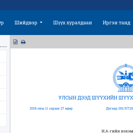
үр
Шийдвэр
Шүүх хуралдаан
Иргэн танд
УЛСЫН ДЭЭД ШҮҮХИЙН ШҮҮХ
2018 оны 11 сарын 27 өдөр
Дугаар 001/ХТ20
И.А-гийн нэхэ