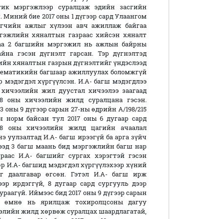
стик мэргэжлээр суралцаж эдийн засгийн
. Миний бие 2017 оны 1 дүгээр сард Улаангом
эгчийн ажлыг хүлээн авч ажиллаж байгаа
ргэжлийн хяналтын газраас хийсэн хяналт
гаа 2 багшийн мэргэжил нь ажлын байрны
йна гэсэн дүгнэлт гарсан. Тэр дүгнэлтэд
лийн хяналтын газрын дүгнэлтийг үндэслээд
тематикийн багшаар ажиллуулах боломжгүй
р мэдэгдэл хүргүүлсэн. И.А- багш мэдэгдлээ
 хичээлийн жил дуустал хичээлээ заагаад
18 оны хичээлийн жилд суралцана гэсэн.
 оны 9 дүгээр сарын 27-ны өдрийн А/198/215
 норм байсан тул 2017 оны 6 дугаар сард
18 оны хичээлийн жилд цагийн ачаалал
э уулзалтад И.А- багш ирээгүй ба арга зүйч
ээд 3 багш маань бид мэргэжлийн багш нар
раас И.А- багшийг сургах хэрэгтэй гэсэн
өр И.А- багшид мэдэгдэл хүргүүлэхээр хүний
г даалгавар өгсөн. Гэтэл И.А- багш ирж
эр ирдэггүй, 8 дугаар сард сургууль дээр
ураагүй. Иймээс бид 2017 оны 9 дүгээр сарын
ж өмнө нь ярилцаж тохиролцсоны дагуу
ээлийн жилд хөрвөж суралцах шаардлагатай,