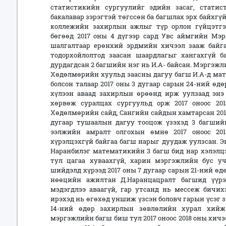
статистикийн сургуулийг эдийн засаг, стати
бакалавар зэрэгтэй төгссөн ба багшлах эрх байхгүй
коллежийн захирлын ажлыг түр орлон гүйцэтг
бөгөөд 2017 оны 4 дүгээр сард Увс аймгийн Мэ
шалгалтаар ерөнхий эрдмийн хичээл зааж бай
тодорхойлолтод заасан шаардлагыг хангахгүй ба
дурдагдсан 2 багшийн нэг нь И.А- байсан. Мэргэж
Хөдөлмөрийн хуульд заасны дагуу багш И.А-д ма
болсон талаар 2017 оны 3 дугаар сарын 24-ний өдө
хүлээн аваад захирлын өрөөнд ирж уулзаад энэ
хөрвөж суралцах сургуульд орж 2017 оноос 20
Хөдөлмөрийн сайд, Сангийн сайдын хамтарсан 2013
дугаар тушаалын дагуу тооцож үзэхэд 3 багшийн
ээлжийн амралт олгохын өмнө 2017 оноос 20
хүрэлцэхгүй байгаа багш нарыг дуудаж уулзсан. Эн
Наранбилэг математикийн 3 багш бид нар хэлэлц
тул цагаа хуваахгүй, харин мэргэжлийн бус уч
шийдэлд хүрээд 2017 оны 7 дугаар сарын 21-ний өд
нөөцийн ажилтан Д.Наранцацралт багшид үүрэ
мэдэгдлээ аваагүй, гар утсанд нь мессеж бичихэ
ирэхэд нь өгөхөд уншиж үзсэн боловч гарын үсэг з
14-ний өдөр захирлын зөвлөлийн хурал хий
мэргэжлийн багш биш тул 2017 оноос 2018 оны хич