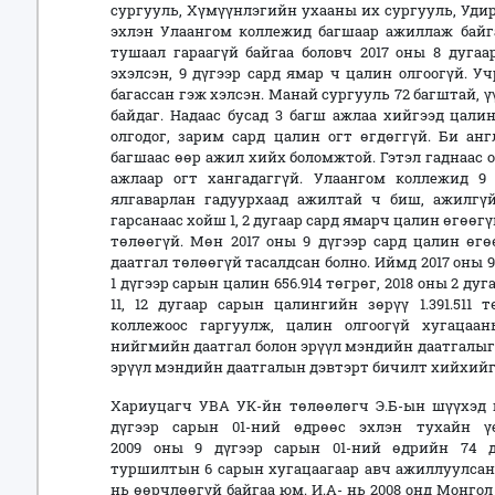
сургууль, Хүмүүнлэгийн ухааны их сургууль, Удир
эхлэн Улаангом коллежид багшаар ажиллаж байга
тушаал гараагүй байгаа боловч 2017 оны 8 дугаа
эхэлсэн, 9 дүгээр сард ямар ч цалин олгоогүй. 
багассан гэж хэлсэн. Манай сургууль 72 багштай,
байдаг. Надаас бусад 3 багш ажлаа хийгээд цалин
олгодог, зарим сард цалин огт өгдөггүй. Би анг
багшаас өөр ажил хийх боломжтой. Гэтэл гаднаас 
ажлаар огт хангадаггүй. Улаангом коллежид 
ялгаварлан гадуурхаад ажилтай ч биш, ажилгүй
гарсанаас хойш 1, 2 дугаар сард ямарч цалин өгөө
төлөөгүй. Мөн 2017 оны 9 дүгээр сард цалин өг
даатгал төлөөгүй тасалдсан болно. Иймд 2017 оны 9
1 дүгээр сарын цалин 656.914 төгрөг, 2018 оны 2 дуга
11, 12 дугаар сарын цалингийн зөрүү 1.391.511 
коллежоос гаргуулж, цалин олгоогүй хугацаа
нийгмийн даатгал болон эрүүл мэндийн даатгалыг
эрүүл мэндийн даатгалын дэвтэрт бичилт хийхийг 
Хариуцагч УВА УК-йн төлөөлөгч Э.Б-ын шүүхэд га
дүгээр сарын 01-ний өдрөөс эхлэн тухайн ү
2009 оны 9 дүгээр сарын 01-ний өдрийн 74 
туршилтын 6 сарын хугацаагаар авч ажиллуулсан
нь өөрчлөөгүй байгаа юм. И.А- нь 2008 онд Монг