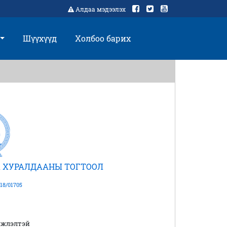
Алдаа мэдээлэх
Шүүхүүд
Холбоо барих
 ХУРАЛДААНЫ ТОГТООЛ
18/01705
мжлэлтэй