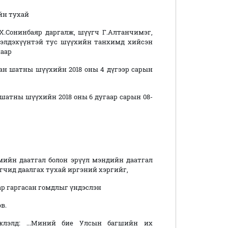
йн тухай
.Сонинбаяр даргалж, шүүгч Г.Алтанчимэг,
үрэлдэхүүнтэй тус шүүхийн танхимд хийсэн
анаар
хан шатны
шүүхийн 2018 оны 4 дүгээр сарын
 шатны шүүхийн 2018
оны 6 дугаар сарын 08-
гмийн даатгал болон эрүүл мэндийн даатгал
гчид даалгах тухай иргэний хэргийг,
р гаргасан гомдлыг үндэслэн
в.
жлэлд: ...Миний бие Улсын багшийн их