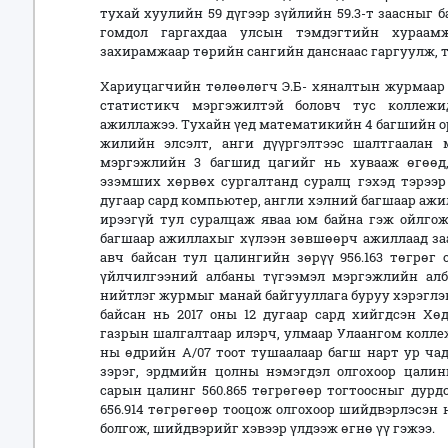
тухай хуулийн 59 дүгээр зүйлийн 59.3-т заасныг 
гомдол гаргахдаа улсын тэмдэгтийн хураам
захирамжаар төрийн сангийн данснаас гаргуулж, т
Хариуцагчийн төлөөлөгч Э.Б- хяналтын журмаар га
статистикч мэргэжилтэй боловч тус коллеж
ажиллажээ. Тухайн үед математикийн 4 багшийн ор
жилийн элсэлт, анги дүүргэлтээс шалтгаалан
мэргэжлийн 3 багшид цагийг нь хувааж өгөөд
эзэмших хөрвөх сургалтанд суралц гэхэд тэрээр су
дугаар сард компьютер, англи хэлний багшаар ажил
ирээгүй тул суралцаж яваа юм байна гэж ойлгож
багшаар ажиллахыг хүлээн зөвшөөрч ажиллаад за
авч байсан тул цалингийн зөрүү 956.163 төгрөг 
үйлчилгээний албаны түгээмэл мэргэжлийн алб
нийтлэг журмыг манай байгууллага буруу хэрэглэ
байсан нь 2017 оны 12 дугаар сард хийгдсэн Х
газрын шалгалтаар илэрч, улмаар Улаангом коллеж
ны өдрийн А/07 тоот тушаалаар багш нарт ур ча
зэрэг, эрдмийн цолны нэмэгдэл олгохоор цалин
сарын цалинг 560.865 төгрөгөөр тогтоосныг дурдс
656.914 төгрөгөөр тооцож олгохоор шийдвэрлэсэн
болгож, шийдвэрийг хэвээр үлдээж өгнө үү гэжээ.