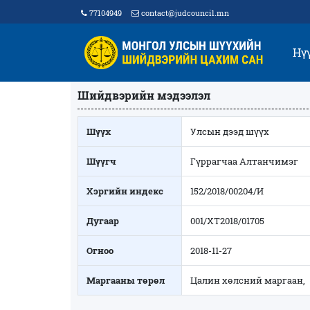
77104949
contact@judcouncil.mn
Нү
Шийдвэрийн мэдээлэл
Шүүх
Улсын дээд шүүх
Шүүгч
Гүррагчаа Алтанчимэг
Хэргийн индекс
152/2018/00204/И
Дугаар
001/ХТ2018/01705
Огноо
2018-11-27
Маргааны төрөл
Цалин хөлсний маргаан,