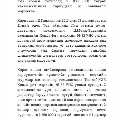
гэм хорын хохиролд 3 000 000 төгрөг
нэхэмжилснийг хариуцагч эс зөвшөөрч
маргажээ.
Хариуцагч Ц.Ганхуяг нь 2016 оны 03 дугаар сарын
21-ний өдөр Төв аймгийн Лүн сумын нутаг
дэвтсгэрт нэхэмжлэгч Ц.Мөнх-Эрдэнийн
эзэмшлийн Хонда фит маркийн 91-82 УНС улсын
дугаартай авто машиныг жолоодож явахдаа зам
тээврийн осол гаргаж, уг авто машинд хохирол
учруулсан үйл баримт талуудын тайлбар,
шинжээчийн дүгнэлтээр тогтоогдсон, зохигчид
энэ талаар маргаагүй.
Хэрэг хянан шийдвэрлэх ажиллагааны явцад
хариуцагчийн хүсэлтийг үндэслэн шүүхийн
журмаар шинжээчээр томилогдсон “Лэндс” ХХК
Хонда фит маркийн 91-82 УНС улсын дугаартай
автомашины урд салхины шил, ус, тосны
радиатор, баруун талын дугуй, босоо тэнцүүлэгч,
шил арчигчийн шингэний сав зэрэг эвдэрсэн эд
ангийг солих, сэргээн засварлахад шаардлагатай
талаар дүгнэлт гаргасан, хариуцагч шүүх
хуралдаанд 1 860 000 төгрөгийг энэ оны 04 дүгээр