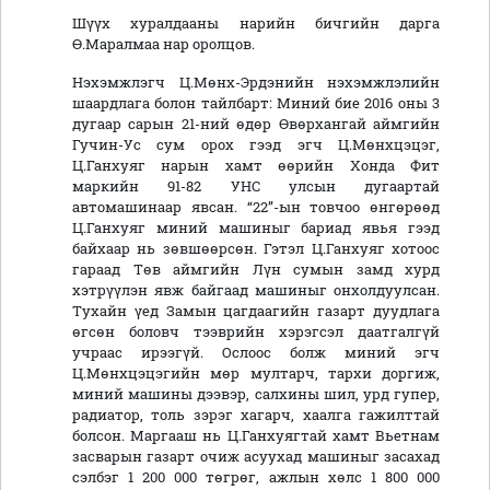
Шүүх хуралдааны нарийн бичгийн дарга
Ө.Маралмаа нар оролцов.
Нэхэмжлэгч Ц.Мөнх-Эрдэнийн нэхэмжлэлийн
шаардлага болон тайлбарт: Миний бие 2016 оны 3
дугаар сарын 21-ний өдөр Өвөрхангай аймгийн
Гучин-Ус сум орох гээд эгч Ц.Мөнхцэцэг,
Ц.Ганхуяг нарын хамт өөрийн Хонда Фит
маркийн 91-82 УНС улсын дугаартай
автомашинаар явсан. “22”-ын товчоо өнгөрөөд
Ц.Ганхуяг миний машиныг бариад явья гээд
байхаар нь зөвшөөрсөн. Гэтэл Ц.Ганхуяг хотоос
гараад Төв аймгийн Лүн сумын замд хурд
хэтрүүлэн явж байгаад машиныг онхолдуулсан.
Тухайн үед Замын цагдаагийн газарт дуудлага
өгсөн боловч тээврийн хэрэгсэл даатгалгүй
учраас ирээгүй. Ослоос болж миний эгч
Ц.Мөнхцэцэгийн мөр мултарч, тархи доргиж,
миний машины дээвэр, салхины шил, урд гупер,
радиатор, толь зэрэг хагарч, хаалга гажилттай
болсон. Маргааш нь Ц.Ганхуягтай хамт Вьетнам
засварын газарт очиж асуухад машиныг засахад
сэлбэг 1 200 000 төгрөг, ажлын хөлс 1 800 000