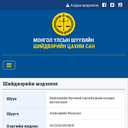
Алдаа мэдээлэх
Шийдвэрийн мэдээлэл
Шүүх
Нийслэлийн Иргэний хэргийн давж заалдах
шатны шүүх
Шүүгч
Азуйсэдийн Мөнхзул
Хэргийн индекс
102/2016/05248/И