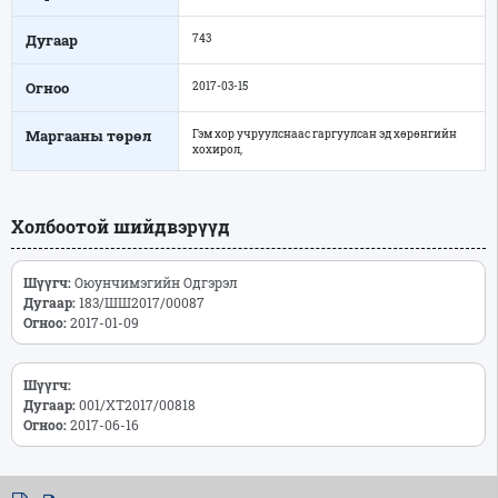
Дугаар
743
Огноо
2017-03-15
Маргааны төрөл
Гэм хор учруулснаас гаргуулсан эд хөрөнгийн
хохирол,
Холбоотой шийдвэрүүд
Шүүгч:
Оюунчимэгийн Одгэрэл
Дугаар:
183/ШШ2017/00087
Огноо:
2017-01-09
Шүүгч:
Дугаар:
001/ХТ2017/00818
Огноо:
2017-06-16