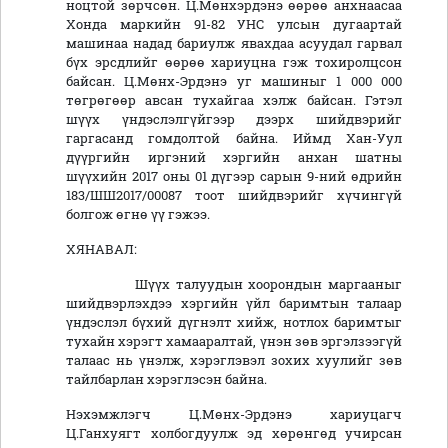
ноцтой зөрчсөн. Ц.Мөнхэрдэнэ өөрөө анхнаасаа
Хонда маркийн 91-82 УНС улсын дугаартай
машинаа надад бариулж явахдаа асуудал гарвал
бүх эрсдлийг өөрөө хариуцна гэж тохиролцсон
байсан. Ц.Мөнх-Эрдэнэ уг машиныг 1 000 000
төгрөгөөр авсан тухайгаа хэлж байсан. Гэтэл
шүүх үндэслэлгүйгээр дээрх шийдвэрийг
гаргасанд гомдолтой байна. Иймд Хан-Уул
дүүргийн иргэний хэргийн анхан шатны
шүүхийн 2017 оны 01 дүгээр сарын 9-ний өдрийн
183/ШШ2017/00087 тоот шийдвэрийг хүчингүй
болгож өгнө үү гэжээ.
ХЯНАВАЛ:
Шүүх талуудын хоорондын маргааныг
шийдвэрлэхдээ хэргийн үйл баримтын талаар
үндэслэл бүхий дүгнэлт хийж, нотлох баримтыг
тухайн хэрэгт хамааралтай, үнэн зөв эргэлзээгүй
талаас нь үнэлж, хэрэглэвэл зохих хуулийг зөв
тайлбарлан хэрэглэсэн байна.
Нэхэмжлэгч Ц.Мөнх-Эрдэнэ хариуцагч
Ц.Ганхуягт холбогдуулж эд хөрөнгөд учирсан