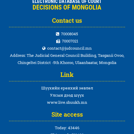
Contact us
70008045
70007021
contact@judcouncil.mn
Address: The Judicial General Council Building, Tasganii Ovoo,
Chingeltei District -5th Khoroo, Ulaanbaatar, Mongolia
Link
Шүүхийн ерөнхий зөвлөл
Улсын дээд шүүх
www.live.shuukh.mn
Site access
Today: 43446