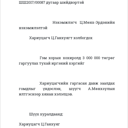
ШШ2017/00087 дугаар шийдвэртэй
Нэхэмжлэгч Ц.Мөнх-Эрдэнийн
нэхэмжлэлтэй
Хариуцагч Ц.Ганхуягт холбогдох
Гэм хорын хохиролд 3 000 000 төгрөг
гаргуулах тухай иргэний хэргийг
Хариуцагчийн гаргасан давж заалдах
гомдлыг үндэслэн, шүүгч А.Мөнхзулын
илтгэснээр хянан хэлэлцэв.
Шүүх хуралдаанд:
Хариуцагч Ц.Ганхуяг