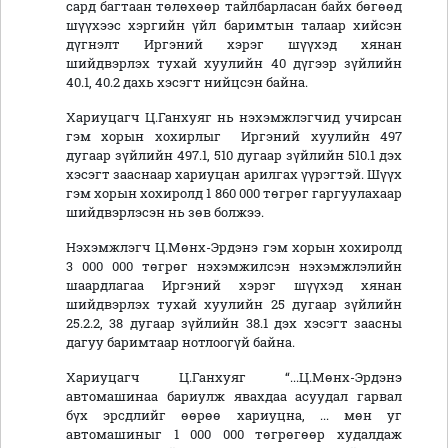
сард багтаан төлөхөөр тайлбарласан байх бөгөөд
шүүхээс хэргийн үйл баримтын талаар хийсэн
дүгнэлт Иргэний хэрэг шүүхэд хянан
шийдвэрлэх тухай хуулийн 40 дүгээр зүйлийн
40.1, 40.2 дахь хэсэгт нийцсэн байна.
Хариуцагч Ц.Ганхуяг нь нэхэмжлэгчид учирсан
гэм хорын хохирлыг Иргэний хуулийн 497
дугаар зүйлийн 497.1, 510 дугаар зүйлийн 510.1 дэх
хэсэгт зааснаар хариуцан арилгах үүрэгтэй. Шүүх
гэм хорын хохиролд 1 860 000 төгрөг гаргуулахаар
шийдвэрлэсэн нь зөв болжээ.
Нэхэмжлэгч Ц.Мөнх-Эрдэнэ гэм хорын хохиролд
3 000 000 төгрөг нэхэмжилсэн нэхэмжлэлийн
шаардлагаа Иргэний хэрэг шүүхэд хянан
шийдвэрлэх тухай хуулийн 25 дугаар зүйлийн
25.2.2, 38 дугаар зүйлийн 38.1 дэх хэсэгт заасны
дагуу баримтаар нотлоогүй байна.
Хариуцагч Ц.Ганхуяг “...Ц.Мөнх-Эрдэнэ
автомашинаа бариулж явахдаа асуудал гарвал
бүх эрсдлийг өөрөө хариуцна, ... мөн уг
автомашиныг 1 000 000 төгрөгөөр худалдаж