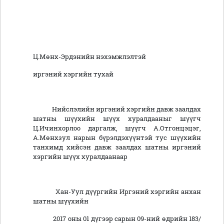
Ц.Мөнх-Эрдэнийн нэхэмжлэлтэй
иргэний хэргийн тухай
Нийслэлийн иргэний хэргийн давж заалдах
шатны шүүхийн шүүх хуралдааныг шүүгч
Ц.Ичинхорлоо даргалж, шүүгч А.Отгонцэцэг,
А.Мөнхзул нарын бүрэлдэхүүнтэй тус шүүхийн
танхимд хийсэн давж заалдах шатны иргэний
хэргийн шүүх хуралдаанаар
Хан-Уул дүүргийн Иргэний хэргийн анхан
шатны шүүхийн
2017 оны 01 дүгээр сарын 09-ний өдрийн 183/