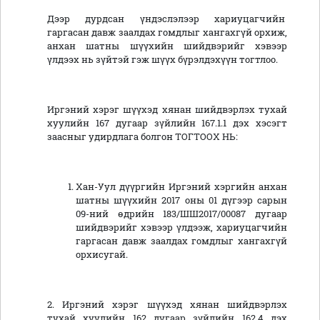
Дээр дурдсан үндэслэлээр хариуцагчийн
гаргасан давж заалдах гомдлыг хангахгүй орхиж,
анхан шатны шүүхийн шийдвэрийг хэвээр
үлдээх нь зүйтэй гэж шүүх бүрэлдэхүүн тогтлоо.
Иргэний хэрэг шүүхэд хянан шийдвэрлэх тухай
хуулийн 167 дугаар зүйлийн 167.1.1 дэх хэсэгт
заасныг удирдлага болгон ТОГТООХ НЬ:
Хан-Уул дүүргийн Иргэний хэргийн анхан
шатны шүүхийн 2017 оны 01 дүгээр сарын
09-ний өдрийн 183/ШШ2017/00087 дугаар
шийдвэрийг хэвээр үлдээж, хариуцагчийн
гаргасан давж заалдах гомдлыг хангахгүй
орхисугай.
2. Иргэний хэрэг шүүхэд хянан шийдвэрлэх
тухай хуулийн 162 дугаар зүйлийн 162.4 дэх