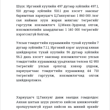
Шүүх: Иргэний хуулийн 497 дугаар зүйлийн 497.1,
510 дугаар зүйлийн 510.1 дэх хэсэгт заасныг
баримтлан хариуцагч Ц.Ганхуягаас 1 860 000 /нэг
сая найман зуун жаран мянган/ төгрөгийг
гаргуулж нэхэмжлэгч Ц.Мөнх-Эрдэнэд олгож,
нэхэмжлэлийн шаардлагаас 1 140 000 төгрөгийг
хэрэгсэхгүй болгож,
Улсын тэмдэгтийн хураамжийн тухай хуулийн 7
дугаар зүйлийн 7.1.1, Иргэний хэрэг шүүхэд хянан
шийдвэрлэх тухай хуулийн 56 дугаар зүйлийн
56.2 дахь хэсэгт зааснаар нэхэмжлэгчээс улсын
тэмдэгтийн хураамжид урьдчилан төлсөн 62 950
төгрөгийг улсын орлогод хэвээр үлдээж,
хариуцагчаас тэмдэгтийн хураамжид 44 710
төгрөгийг гаргуулж, нэхэмжлэгчид олгож
шийдвэрлэжээ.
Хариуцагч Ц.Ганхуяг давж заалдах гомдолдоо:
Анхан шатын шүүх үнэлгээ хийсэн шинжээчийг
оролцуулалгүй хурал хийсэн нь миний эрхийг