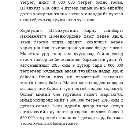
төгрөг, нийт 3 000 000 төгрөг болно гэсэн.
Ц.Ганхуяг 2016 оны 4 дүгээр сарын 05-ны өдрийн
дотор хохирлыг төлнө гэсэн ч өнөөдрийг хүртэл
өгөөгүй тул гаргуулж өгнө үү гэжээ.
Хариуцагч Ц.Ганхуягийн хариу тайлбарт:
Нэхэмжлэгч Ц.Мөнх-Эрдэнэ хамт хөдөө явья,
замд гарсан элдэв эрсдэл, хохирлыг өөрөө
хариуцна гэж тохиролцсон учраас би цуг явсан.
Машины урд талд юм дуугараад байна үзээд
өгөөч гэхээр нь би машиныг барьсан нь үнэн. Уг
автомашиныг 2015 оны 9 дүгээр сард 1 000 000
төгрөгөөр худалдаж авсан тухайгаа надад ярьж
байсан. Гэтэл илүү их хэмжээний засварын
мөнгө нэхэж байна. Машиныг онхолдсоны дараа
асаахад явж байсан тул ноцтой эвдрэл гараагүй.
Ослыг миний бие гаргасан гэдэгт маргахгүй.
Иймд хохиролд нийт 1 500 000 төгрөг 2016 оны 2
дугаар сарын 15-ны өдрийн дотор төлье. Эсхүл
шинжээчийн дүгнэлтээр гарсан хэмжээ болох 1
860 000 төгрөгийг энэ оны 4 дүгээр сард багтаан
төлөх хүсэлтэй байна гэжээ.