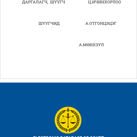
ДАРГАЛАГЧ, ШҮҮГЧ Ц.ИЧИНХОРЛОО
ШҮҮГЧИД А.ОТГОНЦЭЦЭГ
А.МӨНХЗУЛ