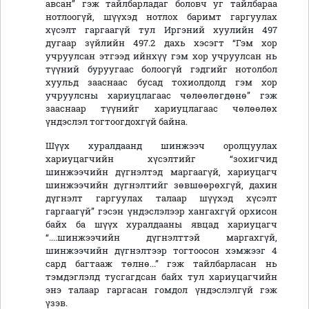
авсан” гэж тайлбарладаг боловч уг тайлбараа
нотлоогүй, шүүхэд нотлох баримт гаргуулах
хүсэлт гаргаагүй тул Иргэний хуулийн 497
дугаар зүйлийн 497.2 дахь хэсэгт “Гэм хор
учруулсан этгээд ийнхүү гэм хор учруулсан нь
түүний буруугаас болоогүй гэдгийг нотолбол
хуульд зааснаас бусад тохиолдолд гэм хор
учруулсны хариуцлагаас чөлөөлөгдөнө” гэж
зааснаар түүнийг хариуцлагаас чөлөөлөх
үндэслэл тогтоогдохгүй байна.
Шүүх хуралдаанд шинжээч оролцуулах
хариуцагчийн хүсэлтийг “зохигчид
шинжээчийн дүгнэлтэд маргаагүй, хариуцагч
шинжээчийн дүгнэлтийг зөвшөөрөхгүй, дахин
дүгнэлт гаргуулах талаар шүүхэд хүсэлт
гаргаагүй” гэсэн үндэслэлээр хангахгүй орхисон
байх ба шүүх хуралдааны явцад хариуцагч
“....шинжээчийн дүгнэлттэй маргахгүй,
шинжээчийн дүгнэлтээр тогтоосон хэмжээг 4
сард багтааж төлнө...” гэж тайлбарласан нь
тэмдэглэлд тусгагдсан байх тул хариуцагчийн
энэ талаар гаргасан гомдол үндэслэлгүй гэж
үзэв.