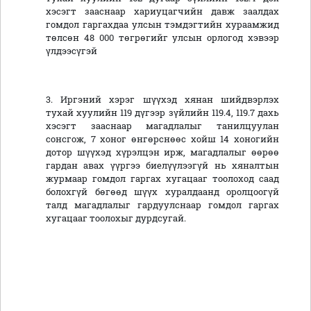
хэсэгт зааснаар хариуцагчийн давж заалдах
гомдол гаргахдаа улсын тэмдэгтийн хураамжид
төлсөн 48 000 төгрөгийг улсын орлогод хэвээр
үлдээсүгэй
3. Иргэний хэрэг шүүхэд хянан шийдвэрлэх
тухай хуулийн 119 дүгээр зүйлийн 119.4, 119.7 дахь
хэсэгт зааснаар магадлалыг танилцуулан
сонсгож, 7 хоног өнгөрснөөс хойш 14 хоногийн
дотор шүүхэд хүрэлцэн ирж, магадлалыг өөрөө
гардан авах үүргээ биелүүлээгүй нь хяналтын
журмаар гомдол гаргах хугацааг тоолоход саад
болохгүй бөгөөд шүүх хуралдаанд оролцоогүй
талд магадлалыг гардуулснаар гомдол гаргах
хугацааг тоолохыг дурдсугай.