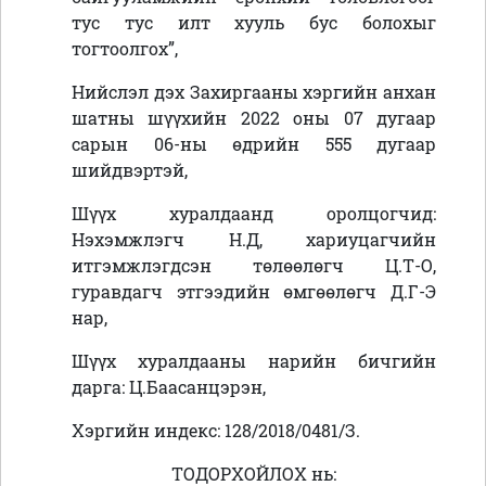
тус тус илт хууль бус болохыг
тогтоолгох”,
Нийслэл дэх Захиргааны хэргийн анхан
шатны шүүхийн 2022 оны 07 дугаар
сарын 06-ны өдрийн 555 дугаар
шийдвэртэй,
Шүүх хуралдаанд оролцогчид:
Нэхэмжлэгч Н.Д, хариуцагчийн
итгэмжлэгдсэн төлөөлөгч Ц.Т-О,
гуравдагч этгээдийн өмгөөлөгч Д.Г-Э
нар,
Шүүх хуралдааны нарийн бичгийн
дарга: Ц.Баасанцэрэн,
Хэргийн индекс: 128/2018/0481/З.
ТОДОРХОЙЛОХ нь: