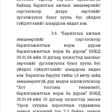
байхад барилгын ажлын зөвшөөрлийг
сэргээснээр дээрх зөрчлийг
үргэлжүүлэх буюу хууль бус үйлдэл
гүйцэтгэхийг шаардсан явдал юм.
3.6. “Барилгын ажлын
зөвшөөрлийг сэргээснээр
барилгажилтын норм дүрэм
барилгажилтын норм ба дүрэм” БНБД
30.01.04-ийн 10 дугаар хүснэгтэд заасныг
зөрчлийг үргэлжүүлэх буюу хууль бус
үйлдэл гүйцэтгэхийг шаардсан явдал
юм. Барилгаа баруун тийш 1,6 метр зайд
зөвшөөрөлгүй, дур мэдэн шилжүүлснээр
“Хот тосгоны төлөвлөлт,
барилгажилтын норм ба дүрэм” БНбД
30.01.04-ийн 10 дугаар хүснэгтэд заасан
“Орон сууцны хорооллын гудамжны
замын эгнээний тоо 2-3 байна, замын