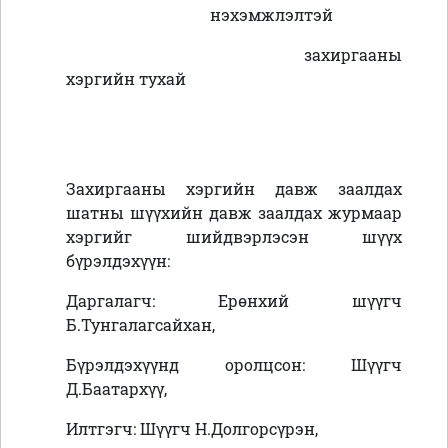
нэхэмжлэлтэй
захиргааны
хэргийн тухай
Захиргааны хэргийн давж заалдах
шатны шүүхийн давж заалдах журмаар
хэргийг шийдвэрлэсэн шүүх
бүрэлдэхүүн:
Даргалагч: Ерөнхий шүүгч
Б.Тунгалагсайхан,
Бүрэлдэхүүнд оролцсон: Шүүгч
Д.Баатархүү,
Илтгэгч: Шүүгч Н.Долгорсүрэн,