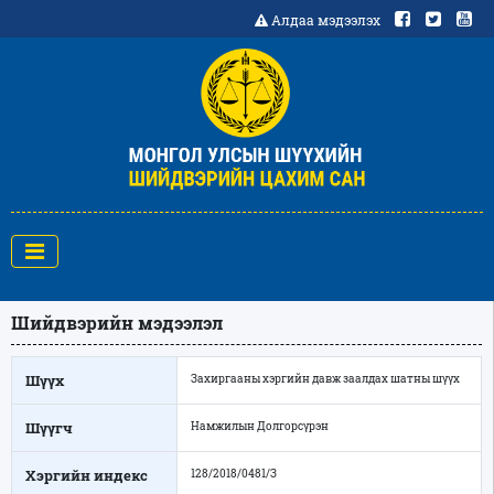
Алдаа мэдээлэх
Шийдвэрийн мэдээлэл
Шүүх
Захиргааны хэргийн давж заалдах шатны шүүх
Шүүгч
Намжилын Долгорсүрэн
Хэргийн индекс
128/2018/0481/З