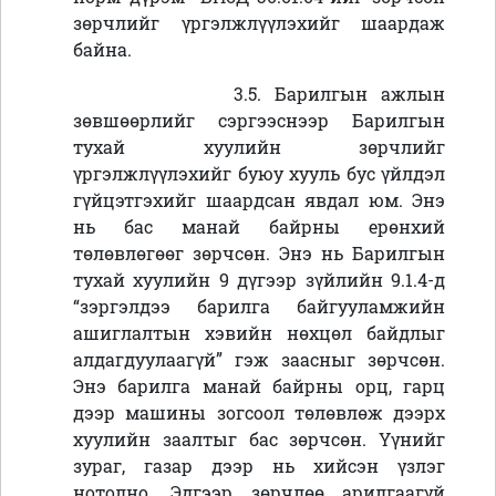
зөрчлийг үргэлжлүүлэхийг шаардаж
байна.
3.5. Барилгын ажлын
зөвшөөрлийг сэргээснээр Барилгын
тухай хуулийн зөрчлийг
үргэлжлүүлэхийг буюу хууль бус үйлдэл
гүйцэтгэхийг шаардсан явдал юм. Энэ
нь бас манай байрны ерөнхий
төлөвлөгөөг зөрчсөн. Энэ нь Барилгын
тухай хуулийн 9 дүгээр зүйлийн 9.1.4-д
“зэргэлдээ барилга байгууламжийн
ашиглалтын хэвийн нөхцөл байдлыг
алдагдуулаагүй” гэж заасныг зөрчсөн.
Энэ барилга манай байрны орц, гарц
дээр машины зогсоол төлөвлөж дээрх
хуулийн заалтыг бас зөрчсөн. Үүнийг
зураг, газар дээр нь хийсэн үзлэг
нотолно. Эдгээр зөрчлөө арилгаагүй