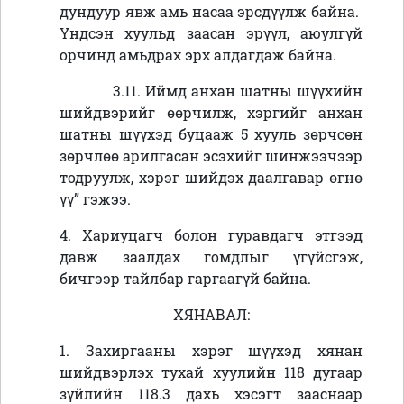
дундуур явж амь насаа эрсдүүлж байна.
Үндсэн хуульд заасан эрүүл, аюулгүй
орчинд амьдрах эрх алдагдаж байна.
3.11. Иймд анхан шатны шүүхийн
шийдвэрийг өөрчилж, хэргийг анхан
шатны шүүхэд буцааж 5 хууль зөрчсөн
зөрчлөө арилгасан эсэхийг шинжээчээр
тодруулж, хэрэг шийдэх даалгавар өгнө
үү” гэжээ.
4. Хариуцагч болон гуравдагч этгээд
давж заалдах гомдлыг үгүйсгэж,
бичгээр тайлбар гаргаагүй байна.
ХЯНАВАЛ:
1. Захиргааны хэрэг шүүхэд хянан
шийдвэрлэх тухай хуулийн 118 дугаар
зүйлийн 118.3 дахь хэсэгт зааснаар