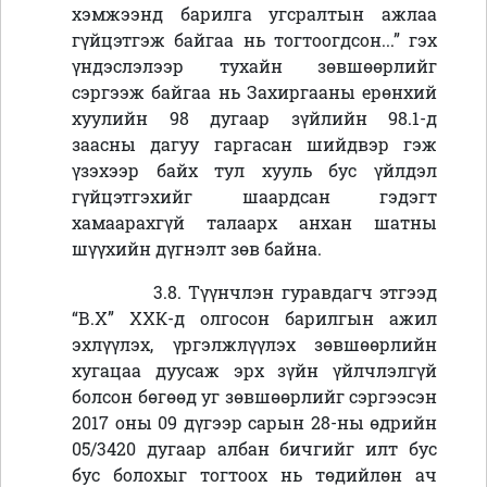
хэмжээнд барилга угсралтын ажлаа
гүйцэтгэж байгаа нь тогтоогдсон...” гэх
үндэслэлээр тухайн зөвшөөрлийг
сэргээж байгаа нь Захиргааны ерөнхий
хуулийн 98 дугаар зүйлийн 98.1-д
заасны дагуу гаргасан шийдвэр гэж
үзэхээр байх тул хууль бус үйлдэл
гүйцэтгэхийг шаардсан гэдэгт
хамаарахгүй талаарх анхан шатны
шүүхийн дүгнэлт зөв байна.
3.8. Түүнчлэн гуравдагч этгээд
“В.Х” ХХК-д олгосон барилгын ажил
эхлүүлэх, үргэлжлүүлэх зөвшөөрлийн
хугацаа дуусаж эрх зүйн үйлчлэлгүй
болсон бөгөөд уг зөвшөөрлийг сэргээсэн
2017 оны 09 дүгээр сарын 28-ны өдрийн
05/3420 дугаар албан бичгийг илт бус
бус болохыг тогтоох нь төдийлөн ач