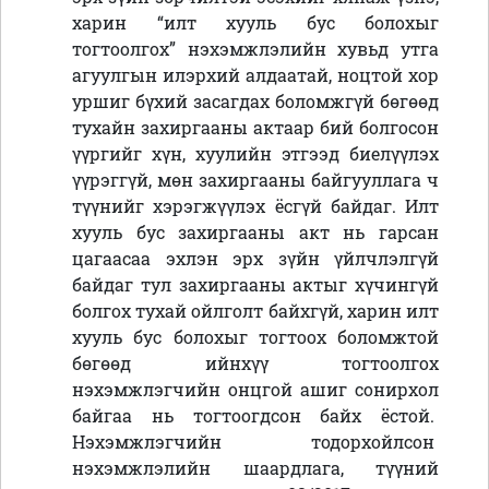
харин “илт хууль бус болохыг
тогтоолгох” нэхэмжлэлийн хувьд утга
агуулгын илэрхий алдаатай, ноцтой хор
уршиг бүхий засагдах боломжгүй бөгөөд
тухайн захиргааны актаар бий болгосон
үүргийг хүн, хуулийн этгээд биелүүлэх
үүрэггүй, мөн захиргааны байгууллага ч
түүнийг хэрэгжүүлэх ёсгүй байдаг. Илт
хууль бус захиргааны акт нь гарсан
цагаасаа эхлэн эрх зүйн үйлчлэлгүй
байдаг тул захиргааны актыг хүчингүй
болгох тухай ойлголт байхгүй, харин илт
хууль бус болохыг тогтоох боломжтой
бөгөөд ийнхүү тогтоолгох
нэхэмжлэгчийн онцгой ашиг сонирхол
байгаа нь тогтоогдсон байх ёстой.
Нэхэмжлэгчийн тодорхойлсон
нэхэмжлэлийн шаардлага, түүний