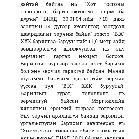
зайтай байгаа нь “Хот тосгоны
төлөвлөлт, барилгажилтын норм ба
дүрэм” БНбД 30.01.04-ийн 7.10 дахь
заалтын 14 дүгээр хүснэгтэд заагдсан
шаардлагыг зөрчиж байна” гэжээ. “В.Х”
ХХК барилгаа баруун тийш 1,6 метр зайд
зөвшөөрөлгүй шилжүүлсэн нь энэ
зөрчлийг гаргах нөхцөл болсон.
Барилгыг зургаар заасан цэгт барьсан
бол энэ зөрчил гарахгүй байсан. Манай
шугамыг барьсны дараа ийм зөрчил
үүссэн тул “В.Х” ХХК буруутай.
Барилгын зураг, төлөвлөлт нь
зөрчилгүй байсан Мэргэжлийн
хяналтын ерөнхий газраас тогтоосон.
Энэ зөрчил арилаагүй байхад барилгыг
үргэлжлүүлэн барихыг зөвшөөрөх нь
“Хот тосгоны төлөвлөлт барилгажилтын
норм дүрэм” БНбД 30.01.04-ийг зөрчсөн