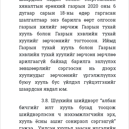
хяналтын ерөнхий газрын 2020 оны 6
дугаар сарын 18-ны өдөр гаргасан
шалгалтаар энэ барилга өөрт олгосон
газрын хилийг зөрчиж Газрын тухай
хууль болон Газрын хэвлийн тухай
хуулийг зөрчсөнийг тогтоосон. Иймд
Газрын тухай хууль болон Газрын
хэвлийн тухай хуулийг зөрчсөн зөрчлөө
арилгаагүй байхад барилга эхлүүлэх
зөвшөөрлийг сэргээсэн нь дээрх
хуулиудыг зөрчсөнийг үргэлжлүүлэх
буюу хууль бус үйлдэл гүйцэтгэхийг
шаардсан явдал юм.
3.8. Шүүхийн шийдвэрт “албан
бичгийг илт хууль бусад тооцож
шийдвэрлэсэн ч нэхэмжлэгчийн эрх,
хууль ёсны ашиг сонирхол сэргэхгүй”
гэжээ. Үндсэн хуульд заасан иргэдийн