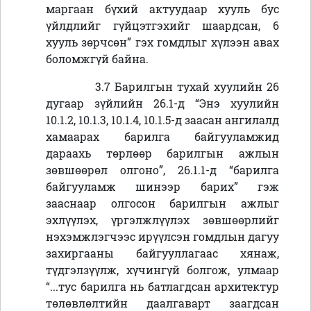
маргаан бүхий актуудаар хууль бус
үйлдлийг гүйцэтгэхийг шаардсан, 6
хууль зөрчсөн” гэх гомдлыг хүлээн авах
боломжгүй байна.
3.7 Барилгын тухай хуулийн 26
дугаар зүйлийн 26.1-д “Энэ хуулийн
10.1.2, 10.1.3, 10.1.4, 10.1.5-д заасан ангилалд
хамаарах барилга байгууламжид
дараахь төрлөөр барилгын ажлын
зөвшөөрөл олгоно”, 26.1.1-д “барилга
байгууламж шинээр барих” гэж
зааснаар олгосон барилгын ажлыг
эхлүүлэх, үргэлжлүүлэх зөвшөөрлийг
нэхэмжлэгчээс ирүүлсэн гомдлын дагуу
захиргааны байгууллагаас хянаж,
түдгэлзүүлж, хүчингүй болгож, улмаар
“...тус барилга нь батлагдсан архитектур
төлөвлөлтийн даалгаварт заагдсан