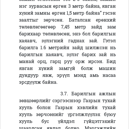
нэг зурвасын өргөн 3 метр байна, явган
хүний замны өргөн 1,5 метр байна” гэсэн
заалтыг зөрчсөн. Баталсан ерөнхий
төлөвлөгөөгөөр 7,45 метр зайд зам
барихаар төлөвлөсөн, энэ бол барилгын
хаяавч, зүлэгний гаднах зай. Гэтэл
барилга 1.6 метрийн зайд шилжсэн нь
барилгын хаяавч, зүлэг барих зай нь
манай орц, гарц руу орж ирсэн. Бид
явган хүний замгүй болж машин
дундуур явж, эрүүл мэнд амь насаа
эрсдүүлж байна.
3.7. Барилгын ажлын
зөвшөөрлийг сэргээснээр Газрын тухай
хууль болон Газрын хэвлийн тухай
хууль зөрчсөнийг үргэлжлүүлэх буюу
хууль бус үйлдэл гүйцэтгэхийг
шаардсан явдал болно. Мэргэжлийн