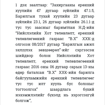
1 дэх заалтаар: “Захиргааны ерөнхий
хуулийн 47 дугаар зүйлийн 47.1.5,
Барилгын тухай хуулийн 23 дугаар
зүйлийн 23.1, 26 дугаар зүйлийн 26.1.1-д
тус тус заасныг баримтлан Н.Д-ийн
“
Нийслэлийн Хот төлөвлөлт, ерөнхий
төлөвлөгөөний газраас “В.Х” ХХК-д
олгосон 08/2017 дугаар “Барилгын ажил
эхлүүлэх зөвшөөрөл”-ийг сэргээсэн
шийдвэр болон Нийслэлийн Хот
төлөвлөлт, ерөнхий төлөвлөгөөний
газраас 2016 оны 06 дугаар сарын 13-ны
өдөр баталсан “В.Х” ХХК-ийн барилга
байгууламжийн ерөнхий төлөвлөгөөг
тус тус илт хууль бус болохыг
тогтоолгох” шаардлага бүхий
нэхэмжлэлийг бүхэлд нь хэрэгсэхгүй
болгож”,