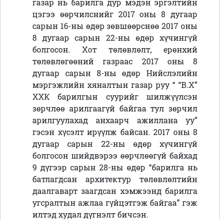
газар нь барилга дур мэдэн эргэлтийн
цэгээ өөрчилснийг 2017 оны 8 дугаар
сарын 16-ны өдөр зөвшөөрснөө 2017 оны
8 дугаар сарын 22-ны өдөр хүчингүй
болгосон. Хот төлөвлөлт, ерөнхий
төлөвлөгөөний газраас 2017 оны 8
дугаар сарын 8-ны өдөр Нийслэлийн
мэргэжлийн хяналтын газар руу “ “В.Х”
ХХК барилгын суурийг шилжүүлсэн
зөрчлөө арилгаагүй байгаа тул зөрчил
арилгуулахад анхаарч ажиллана уу”
гэсэн хүсэлт ирүүлж байсан. 2017 оны 8
дугаар сарын 22-ны өдөр хүчингүй
болгосон шийдвэрээ өөрчлөөгүй байхад
9 дүгээр сарын 28-ны өдөр “барилга нь
батлагдсан архитектур төлөвлөлтийн
даалгаварт заагдсан хэмжээнд барилга
угсралтын ажлаа гүйцэтгэж байгаа” гэж
илтэд худал дүгнэлт бичсэн.