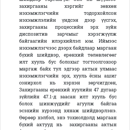
захиргааны хэргийг зөвхөн
нэхэмжлэгчийн тодорхойлсон
нэхэмжлэлийн үндсэн дээр үүсгэх,
захиргааны процессийн эрх зүйн
диспозитив зарчмыг хэрэгжүүлж
байгаагийн илэрхийлэл юм. Иймээс
нэхэмжлэгчээс дээрх байдлаар маргаан
бүхий шийдвэр, ерөнхий төлөвлөгөөг
илт хууль бус болохыг тогтоолгохоор
маргаж байх тул эдгээр актын улмаас
нэхэмжлэгчийн эрх, хууль ёсны ашиг
сонирхол нь хэрхэн зөрчигдсөн,
Захиргааны ерөнхий хуулийн 47 дугаар
зүйлийн 47.1-д заасан илт хууль бус
болох шинжүүдийг агуулж байгаа
эсэхийн хүрээнд хянаж шийдвэрлэнэ.
Өөрөөр хэлбэл, энэ тохиолдолд маргаан
бүхий актууд нь захиргааны актын