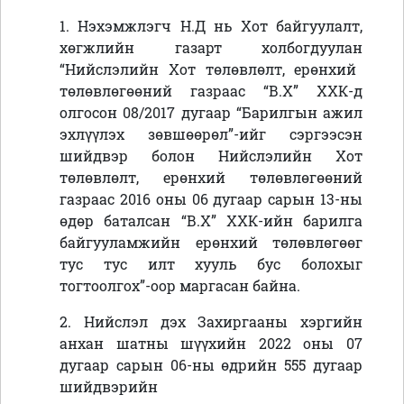
1. Нэхэмжлэгч
Н.Д нь
Хот байгуулалт,
хөгжлийн газарт холбогдуулан
“
Нийслэлийн Хот төлөвлөлт, ерөнхий
төлөвлөгөөний газраас “В.Х” ХХК-д
олгосон 08/2017 дугаар “Барилгын ажил
эхлүүлэх зөвшөөрөл”-ийг сэргээсэн
шийдвэр болон Нийслэлийн Хот
төлөвлөлт, ерөнхий төлөвлөгөөний
газраас 2016 оны 06 дугаар сарын 13-ны
өдөр баталсан “В.Х” ХХК-ийн барилга
байгууламжийн ерөнхий төлөвлөгөөг
тус тус илт хууль бус болохыг
тогтоолгох
”-оор маргасан байна.
2.
Нийслэл дэх Захиргааны хэргийн
анхан шатны шүүхийн 2022 оны 07
дугаар сарын 06-ны өдрийн 555 дугаар
шийдвэрийн