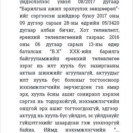
үндэслэлээс үзвэл
08/2017 дугаар
“Барилгын ажил эрхлүүлэх зөвшөөрөл”-
ийг сэргээсэн шийдвэр буюу 2017 оны
09 дүгээр сарын 28-ны өдрийн 05/3420
дугаар албан бичиг, Хот төлөвлөлт,
ерөнхий төлөвлөгөөний газраас 2016
оны 06 дугаар сарын 13-ны өдөр
баталсан “В.Х” ХХК-ийн барилга
байгууламжийн ерөнхий төлөвлөгөө
зэрэг нь илт хууль бус захиргааны
актын шинжийг агуулаагүй, актуудыг
илт хууль бус болохыг тогтоосноор
нэхэмжлэгчийн зөрчигдсөн гэх ямар
эрх, хууль ёсны ашиг сонирхол хэрхэн
сэргэх нь тодорхойгүй, нэхэмжлэгчийн
онцгой эрх ашиг тогтоогдохгүй, эдгээр
актууд нь хууль бус үйлдэл, эс үйлдэхүйг
гүйцэтгэхийг шаардсан гэж үзэхээргүй
байна. Иймд нэхэмжлэгчийн “...