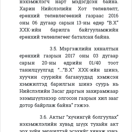
нэхэмжлэгч нарт мэдэгдсэн байна.
Харин Нийслэлийн
Хот төлөвлөлт,
ерөнхий төлөвлөгөөний газраас 2016
оны 06 дугаар сарын 13-ны өдөр “В.Х”
ХХК-ийн барилга байгууламжийн
ерөнхий төлөвлөгөөг баталсан байна.
3.5. Мэргэжлийн хяналтын
ерөнхий газрын 2017 оны 03 дугаар
сарын 20-ны өдрийн 01/40 тоот
танилцуулгад “...“В.Х” ХХК-ийн шинэ,
хуучин суурийн багануудад хэмжсэн
хэмжилтэд барилгын шинэ суурь нь
Нийслэлийн Засаг даргын захирамжаар
эзэмшүүлэхээр олгосон газрын хил зааг
дотор байрлаж байна” гэжээ.
3.6
Актыг “хүчингүй болгуулах”
.
нэхэмжлэлийн хувьд шүүх тухайн акт
эрх зүйн зөрчилтэй эсэхийг хянаж үзнэ,