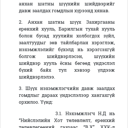
анхан шатны шүүхийн шийдвэрийг
давж заалдах гомдлын хүрээнд хянав.
2. Анхан шатны шүүх Захиргааны
ерөнхий хууль, Барилгын тухай хууль
болон бусад хуулийн холбогдох зүйл,
заалтуудыг зөв тайлбарлан хэрэглэж,
нэхэмжлэлийг бүхэлд нь хэрэгсэхгүй
болгож шийдвэрлэсэн, шүүхийн
шийдвэр хууль ёсны бөгөөд үндэслэл
бүхий байх тул хэвээр үлдээж
шийдвэрлэлээ.
3. Шүүх нэхэмжлэгчийн давж заалдах
гомдлыг дараах үндэслэлээр хангахгүй
орхилоо. Үүнд:
3.1.
Нэхэмжлэгч
Н.Д нь
“
Нийслэлийн Хот төлөвлөлт, ерөнхий
төлөвлөгөөний газраас “В.Х” ХХК-д