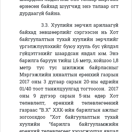
өрнөсөн байхад шүүгчид энэ талаар огт
дурдаагүй байна.
3.3. Хуулийн зөрчил арилаагүй
байхад зөвшөөрлийг сэргээсэн нь Хот
байгуулалтын тухай хуулийн зөрчлийг
үргэлжлүүлэхийг буюу хууль бус үйлдэл
гүйцэтгэхийг шаардсан явдал юм. Энэ
барилга баруун тийш 1,6 метр, хойшоо 1,8
метр тус тус шилжиж байрласныг
Мэргэжлийн хяналтын ерөнхий газрын
2017 оны 3 дугаар сарын 20-ны өдрийн
01/40 тоот танилцуулгад тогтоосон. 2017
оны 9 дүгээр сарын 5-ны өдөр Хот
төлөвлөлт, ерөнхий төлөвлөгөөний
газраас “В.Х” ХХК-ийн барилгын ажлыг
зогсоохдоо “Хот байгуулалтын тухай
хуулийн “барилга байгууламжийн
ерөнхий төлөвлөгөөг хэрэгжүүлэх явцад