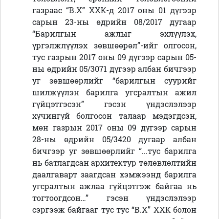
газраас “В.Х” ХХК-д 2017 оны 01 дүгээр
сарын 23-ны өдрийн 08/2017 дугаар
“Барилгын ажлыг эхлүүлэх,
үргэлжлүүлэх зөвшөөрөл”-ийг олгосон,
тус газрын 2017 оны 09 дүгээр сарын 05-
ны өдрийн 05/3071 дүгээр албан бичгээр
уг зөвшөөрлийг “барилгын суурийг
шилжүүлэн барилга угсралтын ажил
гүйцэтгэсэн” гэсэн үндэслэлээр
хүчингүй болгосон талаар мэдэгдсэн,
мөн газрын 2017 оны 09 дүгээр сарын
28-ны өдрийн 05/3420 дугаар албан
бичгээр уг зөвшөөрлийг “...тус барилга
нь батлагдсан архитектур төлөвлөлтийн
даалгаварт заагдсан хэмжээнд барилга
угсралтын ажлаа гүйцэтгэж байгаа нь
тогтоогдсон…” гэсэн үндэслэлээр
сэргээж байгааг тус тус “В.Х” ХХК болон