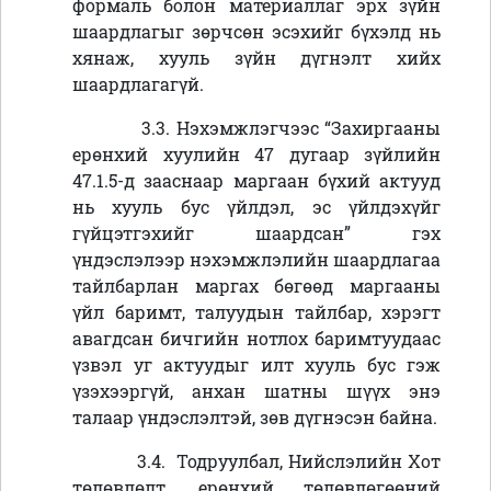
формаль болон материаллаг эрх зүйн
шаардлагыг зөрчсөн эсэхийг бүхэлд нь
хянаж, хууль зүйн дүгнэлт хийх
шаардлагагүй.
3.3. Нэхэмжлэгчээс “Захиргааны
ерөнхий хуулийн 47 дугаар зүйлийн
47.1.5-д зааснаар маргаан бүхий актууд
нь хууль бус үйлдэл, эс үйлдэхүйг
гүйцэтгэхийг шаардсан” гэх
үндэслэлээр нэхэмжлэлийн шаардлагаа
тайлбарлан маргах бөгөөд маргааны
үйл баримт, талуудын тайлбар, хэрэгт
авагдсан бичгийн нотлох баримтуудаас
үзвэл
уг актуудыг
илт хууль бус гэж
үзэхээргүй, анхан шатны шүүх энэ
талаар үндэслэлтэй, зөв дүгнэсэн байна.
3.4. Тодруулбал, Нийслэлийн Хот
төлөвлөлт, ерөнхий төлөвлөгөөний