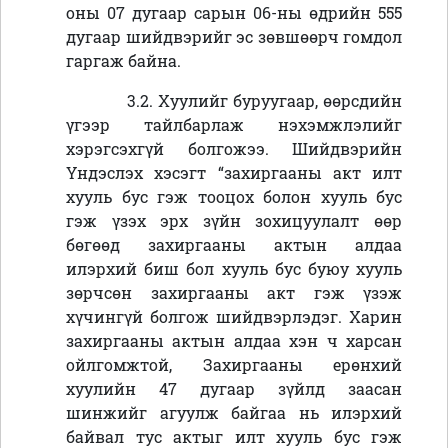
оны 07 дугаар сарын 06-ны өдрийн 555
дугаар шийдвэрийг эс зөвшөөрч гомдол
гаргаж байна.
3.2. Хуулийг буруугаар, өөрсдийн
үгээр тайлбарлаж нэхэмжлэлийг
хэрэгсэхгүй болгожээ. Шийдвэрийн
Үндэслэх хэсэгт “захиргааны акт илт
хууль бус гэж тооцох болон хууль бус
гэж үзэх эрх зүйн зохицуулалт өөр
бөгөөд захиргааны актын алдаа
илэрхий биш бол хууль бус буюу хууль
зөрчсөн захиргааны акт гэж үзэж
хүчингүй болгож шийдвэрлэдэг. Харин
захиргааны актын алдаа хэн ч харсан
ойлгомжтой, Захиргааны ерөнхий
хуулийн 47 дугаар зүйлд заасан
шинжийг агуулж байгаа нь илэрхий
байвал тус актыг илт хууль бус гэж