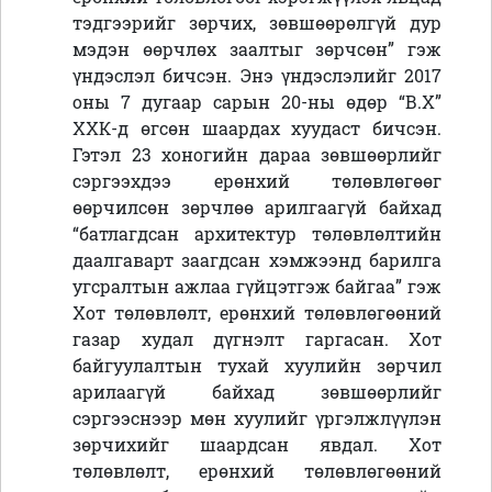
тэдгээрийг зөрчих, зөвшөөрөлгүй дур
мэдэн өөрчлөх заалтыг зөрчсөн” гэж
үндэслэл бичсэн. Энэ үндэслэлийг 2017
оны 7 дугаар сарын 20-ны өдөр “В.Х”
ХХК-д өгсөн шаардах хуудаст бичсэн.
Гэтэл 23 хоногийн дараа зөвшөөрлийг
сэргээхдээ ерөнхий төлөвлөгөөг
өөрчилсөн зөрчлөө арилгаагүй байхад
“батлагдсан архитектур төлөвлөлтийн
даалгаварт заагдсан хэмжээнд барилга
угсралтын ажлаа гүйцэтгэж байгаа” гэж
Хот төлөвлөлт, ерөнхий төлөвлөгөөний
газар худал дүгнэлт гаргасан. Хот
байгуулалтын тухай хуулийн зөрчил
арилаагүй байхад зөвшөөрлийг
сэргээснээр мөн хуулийг үргэлжлүүлэн
зөрчихийг шаардсан явдал. Хот
төлөвлөлт, ерөнхий төлөвлөгөөний