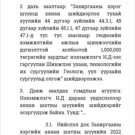
2 дахь заалтаар: “Захиргааны хэрэг
шүүхэд хянан шийдвэрлэх тухай
хуулийн 44 дүгээр зүйлийн 44.3.1, 45
дугаар зүйлийн 45.1.1, 47 дугаар зүйлийн
47.1-д тус тус зааснаар геодезийн
хэмжилтийн ажлын шинжээчийн
дүгнэлттэй холбоотой 1,000,000
төгрөгийн зардлыг нэхэмжлэгч Н.Д-ээс
гаргуулан Шинжлэн ухаан, технологийн
их сургуулийн Геологи, уул уурхайн
сургуульд олгож” шийдвэрлэжээ.
3. Давж заалдах гомдлын агуулга:
Нэхэмжлэгч Н.Д дараах үндэслэлээр
анхан шатны шүүхийн шийдвэрийг
эсэргүүцэж байна. Үүнд: “...
3.1. Нийслэл дэх Захиргааны
хэргийн анхан шатны шүүхийн 2022