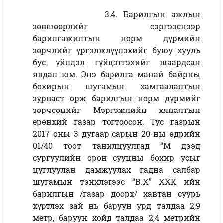
3.4. Барилгын ажлын
зөвшөөрлийг сэргээснээр
барилгажилтын норм дүрмийн
зөрчлийг үргэлжлүүлэхийг буюу хууль
бус үйлдэл гүйцэтгэхийг шаардсан
явдал юм. Энэ барилга манай байрны
бохирын шугамын хамгаалалтын
зурваст орж барилгын норм дүрмийг
зөрчсөнийг Мэргэжлийн хяналтын
ерөнхий газар тогтоосон. Тус газрын
2017 оны 3 дугаар сарын 20-ны өдрийн
01/40 тоот танилцуулгад “М дээд
сургуулийн орон сууцны бохир усыг
цуглуулан дамжуулах гадна салбар
шугамын тэнхлэгээс “В.Х” ХХК ийн
барилгын /газар доорх/ хавтан суурь
хүртлэх зай нь баруун урд талдаа 2,9
метр, баруун хойд талдаа 2,4 метрийн