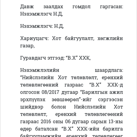
Давж заалдах гомдол гаргасан:
Нэхэмжлэгч Н.Д,
Нэхэмжлэгч: Н.Д,
Хариуцагч: Хот байгуулалт, хөгжлийн
газар,
Гуравдагч этгээд: “В.Х” ХХК,
Нэхэмжлэлийн шаардлага:
“Нийслэлийн Хот төлөвлөлт, ерөнхий
төлөвлөгөөний газраас “В.Х” ХХК-д
олгосон 08/2017 дугаар “Барилгын ажил
эрхлүүлэх зөвшөөрөл”-ийг сэргээсэн
шийдвэр болон Нийслэлийн Хот
төлөвлөлт, ерөнхий төлөвлөгөөний
газраас 2016 оны 06 дугаар сарын 13-ны
өдөр баталсан “В.Х” ХХК-ийн барилга
байгууламжийн ерөнхий төлөвлөгөөг