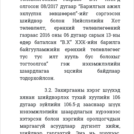
олгосон 08/2017 дугаар “Барилгын ажил
эхлүүлэх зөвшөөрөл”-ийг сэргээсэн
шийдвэр болон Нийслэлийн Хот
төлөвлөлт, ерөнхий төлөвлөгөөний
газраас 2016 оны 06 дугаар сарын 13-ны
өдөр баталсан “В.Х” ХХК-ийн барилга
байгууламжийн ерөнхий төлөвлөгөөг
тус тус илт хууль бус болохыг
тогтоолгох
” гэж нэхэмжлэлийн
шаардлагаа эцсийн байдлаар
тодорхойлсон.
3.2. Захиргааны хэрэг шүүхэд
хянан шийдвэрлэх тухай хуулийн 106
дугаар зүйлийн 106.5-д зааснаар шүүх
нэхэмжлэлийн шаардлагын хүрээнээс
хэтэрсэн болон хэргийн оролцогчдын
маргаагүй асуудлаар дүгнэлт хийж,
шийдвэр гаргахгүй. Энэ нь шүүхээс