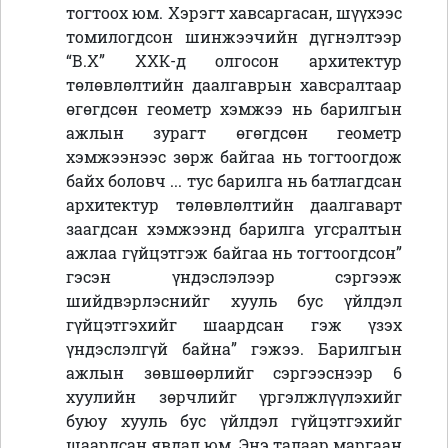
тогтоох юм. Хэрэгт хавсаргасан, шүүхээс
томилогдсон шинжээчийн дүгнэлтээр
“В.Х” ХХК-д олгосон архитектур
төлөвлөлтийн даалгаврын хавсралтаар
өгөгдсөн геометр хэмжээ нь барилгын
ажлын зурагт өгөгдсөн геометр
хэмжээнээс зөрж байгаа нь тогтоогдож
байх боловч ... тус барилга нь батлагдсан
архитектур төлөвлөлтийн даалгаварт
заагдсан хэмжээнд барилга угсралтын
ажлаа гүйцэтгэж байгаа нь тогтоогдсон”
гэсэн үндэслэлээр сэргээж
шийдвэрлэснийг хууль бус үйлдэл
гүйцэтгэхийг шаардсан гэж үзэх
үндэслэлгүй байна” гэжээ. Барилгын
ажлын зөвшөөрлийг сэргээснээр 6
хуулийн зөрчлийг үргэлжлүүлэхийг
буюу хууль бус үйлдэл гүйцэтгэхийг
шаардсан явдал юм. Энэ талаар маргаан