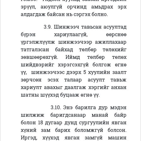
эрүүл, аюулгүй орчинд амьдрах эрх
алдагдаж байсан нь сэргэх болно.
3.9. Шинжээч тавьсан асуултад
бүрэн хариулаагүй, өөрснөө
үргэлжлүүлж шинжээчээр ажиллахаар
татгалзсан байхад төлбөр төлөхийг
зөвшөөрөхгүй. Иймд төлбөр төлөх
шийдвэрийг хэрэгсэхгүй болгож өгнө
үү, шинжээчээс дээрх 5 хуулийн заалт
зөрчсөн эсэх талаар асуулт тавьж
хариулт авахыг даалгаж хэргийг анхан
шатны шүүхэд буцааж өгнө үү.
3.10. Энэ барилга дур мэдэн
шилжиж баригдсанаар манай байр
болон 18 дугаар дунд сургуулийн явган
хүний зам барих боломжгүй болсон.
Иргэд, хүүхэд явган замгүй машин