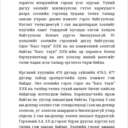
зоригоо илэрхийлж гарын үсэг зурсан. Үүний
дагуу зээлийг шилжүүлсэн, гэтэл хариуцагч
дээрх зээлийн гэрээнд буцаан төлөх талаар
заасан учраас дахин нэмэлт гэрээ байгуулсан.
Нэгэнт төлөгдөөгүй 1 сая ам.долларын зээлийг
хүүгийн хамт тодорхой хугацаа олгож хэлцэл
байгуулсан боловч үүргээ биелүүлээгүй. Уг
хэлцлийг зээлийн гэрээний дагуу байгуусан.
Одоо “Касс таун” ХХК нь их хэмжээний зээлтэй
байгаа “Касс таун” ХХК-ийн эд хөрөнгө болон
борлуулалтаар нь авч үзэхээр манай мөнгийг
төлж чадах эсэх талаар эргэлзээ төрж байна.
Иргэний хуулийн 476 дугаар зүйлийн 476.3, 477
дугаар зүйлд оролцогчийн хувь хэмжээ гэж
байдаг. Энэ зээлийн гэрээ гэдэг нь “Касс таун”
ХХК нь төлбөр төлөх тухай амлалт бичиг хийсэн
байдгаар нотлогдож байна. Хариуцагчийн ярьж
байгаа нь үүгээр няцаагдаж байгаа. Гэрээнд 3 сая
ам.доллар зээлнэ гэж тохиролцоод 1 сая ам.доллар
зээлсэн, уг зээлсэн шаардлага биелэгдээгүй учир
үлдсэн 2 сая ам.доллар зээлэх нөхцөл бүрдээгүй.
Гэрээний 3.4, 3.5-д гэрээг бүрэн дуусах хүртэл хүү
төлнө гэж заасан байдаг. Зээлийн гэрээг амааар