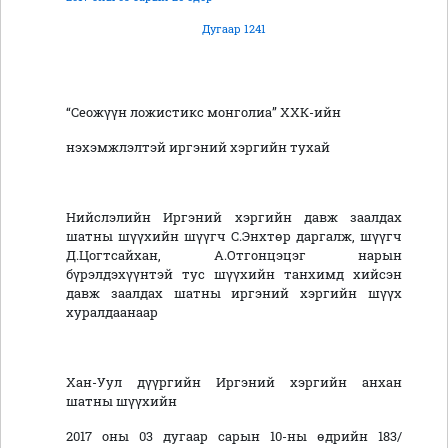
Дугаар 1241
“Сеожүүн ложистикс монголиа” ХХК-ийн
нэхэмжлэлтэй иргэний хэргийн тухай
Нийслэлийн Иргэний хэргийн давж заалдах
шатны шүүхийн шүүгч С.Энхтөр даргалж, шүүгч
Д.Цогтсайхан, А.Отгонцэцэг нарын
бүрэлдэхүүнтэй тус шүүхийн танхимд хийсэн
давж заалдах шатны иргэний хэргийн шүүх
хуралдаанаар
Хан-Уул дүүргийн Иргэний хэргийн анхан
шатны шүүхийн
2017 оны 03 дугаар сарын 10-ны өдрийн 183/