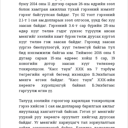
буюу 2014 оны 11 дүгээр сарын 26-ны өдрийн зээл
болон хамтран ажиллах тухай гэрээний нэмэлт
гэрээг байгуулсан байдаг. Тус 02 тоот гэрээний
2.1-т 1 сая ам.долларын зээл олгосон, үүнд бас хүү
заасан байдаг. Гэрээний 3.4-т сар бүрийн 25-ны
өдөр хүүг төлнө гэдэг үүнээс түрүүлж авсан
мөнгийг зээлийн хамт бүрэн төлж дуусах хүртэл
хүүг төлнө гэж заасан байдаг. Гэрээнд заасан
үүргээ биелүүлээгүй, хүүг төлөөгүй байгаа тул
бид нэхэмжилж байгаа юм. Тиймээс 2016 оны 5
дугаар сарын 15-ны өдрөөс хойш 5 сар, 19
хоногийн дотор заасан хүүг төлөхөөр
тохиролцсон. “Касс таун” ХХК нь 7 тэрбум
төгрөгийн өртэй бөгөөд ихэнхдээ Б.Энхбатын
мөнгө өгсөн байдаг. “Касс таун” ХХК-ийн
хөрөнгө хүрэлцэхгүй байвал Б.Энхбатаас
гаргуулж өгнө үү.
Талууд зээлийн гэрээгээр харилцан тохиролцож
гэрээ хийсэн 1 сая ам.доллараар барилгын ажлыг
явуулахад хангалттай байсан. Гэтэл уг мөнгийг
уурхай руу хөрөнгө оруулалт хийгээд дууссан
байдаг. Уг мөнгийг хариуцагч тал зориулалтын
зүйлд зарцуулаагүй байна. Барилга төлөвлөлт