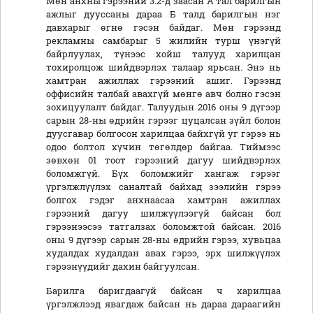
Мөн анхны гэрээний 3.2-д заасан А тал барилгын
ажлыг дууссаны дараа Б талд барилгын нэг
давхарыг өгнө гэсэн байдаг. Мөн гэрээнд
рекламны самбарыг 5 жилийн турш үнэгүй
байрлуулах, түнээс хойш талууд харилцан
тохиролцож шийдвэрлэх талаар ярьсан. Энэ нь
хамтран ажиллах гэрээний ашиг. Гэрээнд
оффисийн талбай авахгүй мөнгө авч болно гэсэн
зохицуулалт байдаг. Талуудын 2016 оны 9 дүгээр
сарын 28-ны өдрийн гэрээг цуцалсан зүйл болон
дуусгавар болгосон харилцаа байхгүй уг гэрээ нь
одоо болтол хүчин төгөлдөр байгаа. Тиймээс
зөвхөн 01 тоот гэрээний дагуу шийдвэрлэх
боломжгүй. Бүх боломжийг хангаж гэрээг
үргэлжлүүлэх саналтай байхад зээлийн гэрээ
болгох гэдэг анхнаасаа хамтран ажиллах
гэрээний дагуу шилжүүлээгүй байсан бол
гэрээнээсээ татгалзах боломжтой байсан. 2016
оны 9 дүгээр сарын 28-ны өдрийн гэрээ, хувьцаа
худалдах худалдан авах гэрээ, эрх шилжүүлэх
гэрээнүүдийг дахин байгуулсан.
Барилга баригдаагүй байсан ч харилцаа
үргэлжлээд явагдаж байсан нь дараа дараагийн