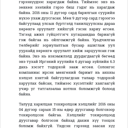
гэрээнүүдээс харагдаж байна. Тиймээс энэ нь
зөвхөн зээлийн гэрээ биш гэдэг нь харагдаж
байна. 2016 оны 11 дүгээр сард барилгын суурийн
нүхээ ухаж дуусгасан. Мөн 9 дүгээр сард гэрээгээ
байгуулаад улсын бүртгэлд танилцуулсны дараа
хөрөнгө оруулалт хийхгүй гэсэн хариу өгсөн.
Тэгээд ажил гүйцэтгэгч хугацаандаа бариагүй
гэж байгаа нь ойлгомжгүй байна. Урьдчилгаа
төлбөрийг зориулалтын бусаар ашиглаж уул
уурхайд хөрөнгө оруулалт хийж зарцуулсан гэж
байна. Энэ нь нэхэмжлэлд дурдагдаагүй бөгөөд
энэ тухай Иргэний хуулийн 6 дугаар зүйлийн 6.3
дахь хэсэгт тодорхой зааж өгсөн. Солонгос
компаниас ирсэн мөнгөний баримт нь анхны
хэлцэл хэнтэй байгуулагдсан талаар тодорхой
харуулах байсан, тиймээс хүсэлтийг хангаагүй
учир уг татгалзалаа нотлох боломжгүй болоод
байна.
Талууд харилцан тохиролцож хэлцлийг 2016 оны
04 дүгээр сарын 15-ны өдөр дуусгавар болгохоор
тохиролцсон байгаа. Хэлцлийг тохиролцоод
дуусгавар болгосон байхад дахин хүү тооцох
боломж байхгүй. Үндсэн гэрээнд заасан хүү