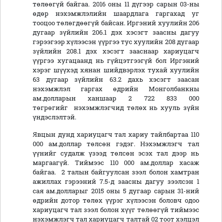
төлөөгүй байгаа. 2016 оны 11 дүгээр сарын 03-ны
өдөр нэхэмжлэлийн шаардлага гаргахад уг
тооцоо төлөгдөөгүй байсан. Иргэний хуулийн 206
дугаар зүйлийн 206.1 дэх хэсэгт заасны дагуу
гэрээгээр хүлээсэн үүргээ тус хуулийн 208 дугаар
зүйлийн 208.1 дэх хэсэгт зааснаар хариуцагч
үүргээ хугацаанд нь гүйцэтгээгүй бол Иргэний
хэрэг шүүхэд хянан шийдвэрлэх тухай хуулийн
63 дугаар зүйлийн 63.2 дахь хэсэгт заасан
нэхэмжлэл гаргах өдрийн Монголбанкны
ам.долларын ханшаар 2 722 833 000
төгрөгийг нэхэмжлэгчид төлөх нь хууль зүйн
үндэслэлтэй.
Явцын дунд хариуцагч тал хариу тайлбартаа 110
000 ам.доллар төлсөн гэдэг. Нэхэмжлэгч тал
үүнийг судалж үзээд төлсөн эсэх тал дээр нь
маргаагүй. Тиймээс 110 000 ам.доллар хасаж
байгаа. 2 талын байгуулсан зээл болон хамтран
ажиллах гэрээний 7.5-д заасны дагуу зээлсэн 1
сая ам.долларыг 2015 оны 5 дугаар сарын 31-ний
өдрийн дотор төлөх үүрэг хүлээсэн боловч одоо
хариуцагч тал зээл болон хүүг төлөөгүй тиймээс
нэхэмжлэгч тал хариуцагч талтай 02 тоот хэлцэл