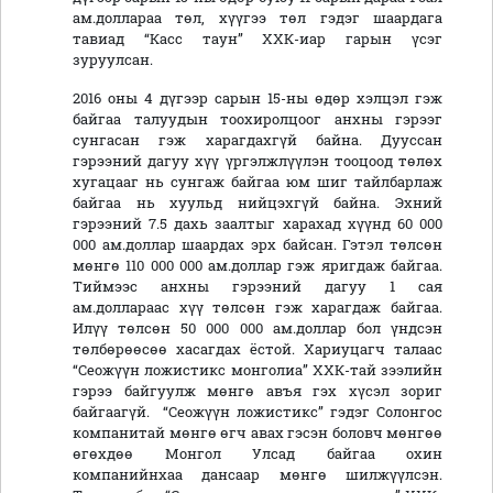
ам.доллараа төл, хүүгээ төл гэдэг шаардага
тавиад “Касс таун” ХХК-иар гарын үсэг
зуруулсан.
2016 оны 4 дүгээр сарын 15-ны өдөр хэлцэл гэж
байгаа талуудын тоохиролцоог анхны гэрээг
сунгасан гэж харагдахгүй байна. Дууссан
гэрээний дагуу хүү үргэлжлүүлэн тооцоод төлөх
хугацааг нь сунгаж байгаа юм шиг тайлбарлаж
байгаа нь хуульд нийцэхгүй байна. Эхний
гэрээний 7.5 дахь заалтыг харахад хүүнд 60 000
000 ам.доллар шаардах эрх байсан. Гэтэл төлсөн
мөнгө 110 000 000 ам.доллар гэж яригдаж байгаа.
Тиймээс анхны гэрээний дагуу 1 сая
ам.доллараас хүү төлсөн гэж харагдаж байгаа.
Илүү төлсөн 50 000 000 ам.доллар бол үндсэн
төлбөрөөсөө хасагдах ёстой. Хариуцагч талаас
“Сеожүүн ложистикс монголиа” ХХК-тай зээлийн
гэрээ байгуулж мөнгө авъя гэх хүсэл зориг
байгаагүй. “Сеожүүн ложистикс” гэдэг Солонгос
компанитай мөнгө өгч авах гэсэн боловч мөнгөө
өгөхдөө Монгол Улсад байгаа охин
компанийнхаа дансаар мөнгө шилжүүлсэн.