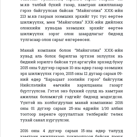
м.кв талбай бүхий газар, хамтран ажиллахаар
гэрээ байгуулсан байсан “Майнголиа” ХХК-ийн
213 м.кв газрын эзэмших эрхийг тус тус өөртөө
шилжүүлэх, мөн “Майнголиа” ХХК-ийн дийлэнх
олонхийн хувьцаа эзэмших эрхийг өөртөө
шилжүүлэх зэрэг олон шаардлагыг бидэнд
тулгасаар олон сарыг өнгөрөөсөн.
Манай компани болон “Майнголиа” ХХК-ийн
хувьд аль болох барилгаа эртхэн эхлүүлэх нь
бидний зорилго байсан тул аргагүйн эрхэнд буюу
2015 оны 9 дүгээр сарын 10-ны өдөр газар эзэмших
эрх шилжүүлэх гэрээ, 2015 оны 12 дугаар сарын 09-
ний өдөр “Барьцаат зээлийн гэрээ” байгуулж
Нийслэлийн өмчийн харилцааны газарт
бүртгүүлсэн. Гэтэл энэ бүхний сүүлд нь хамтран
ажиллах боломжгүй гэдгийг бидэнд мэдэгдсэн.
Үүнтэй нь холбогдуулан манай компаниас 2016
оны 01 дүгээр сарын 25-ны өдрийн 1/30 албан
тоотоор хөрөнгө оруулалтын төлбөрийг төлөх
тухай санал хүргүүлсэн.
2016 оны 4 дүгээр сарын 15-ны өдөр талууд
хамтран ажиллахаар тохиролцсон байсан дээрх