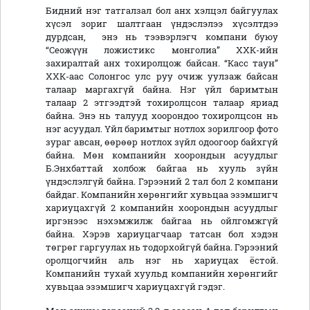
Бидний нэг татгалзал бол анх хэлцэл байгуулах
хүсэл зориг шалтгаан үндэслэлээ хүсэлтдээ
дурдсан, энэ нь тээвэрлэгч компани буюу
“Сеожүүн ложистикс монголиа” ХХК-ийн
захиралтай анх тохиролцож байсан. “Касс таун”
ХХК-аас Солонгос улс руу очиж уулзаж байсан
талаар маргахгүй байна. Нэг үйл баримтын
талаар 2 этгээдтэй тохиролцсон талаар яриад
байна. Энэ нь талууд хоорондоо тохиролцсон нь
нэг асуудал. Үйл баримтыг нотлох зорилгоор фото
зураг авсан, өөрөөр нотлох зүйл одоогоор байхгүй
байна. Мөн компанийн хоорондын асуудлыг
Б.Энхбаттай холбож байгаа нь хууль зүйн
үндэслэлгүй байна. Гэрээний 2 тал бол 2 компани
байдаг. Компанийн хөрөнгийг хувьцаа эзэмшигч
хариуцахгүй 2 компанийн хоорондын асуудлыг
иргэнээс нэхэмжилж байгаа нь ойлгомжгүй
байна. Хэрэв хариуцагчаар татсан бол хэдэн
төгрөг гаргуулах нь тодорхойгүй байна. Гэрээний
оролцогчийн аль нэг нь хариуцах ёстой.
Компанийн тухай хуульд компанийн хөрөнгийг
хувьцаа эзэмшигч хариуцахгүй гэдэг.