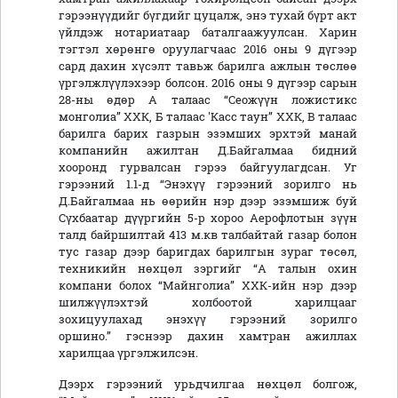
гэрээнүүдийг бүгдийг цуцалж, энэ тухай бүрт акт
үйлдэж нотариатаар баталгаажуулсан. Харин
тэгтэл хөрөнгө оруулагчаас 2016 оны 9 дүгээр
сард дахин хүсэлт тавьж барилга ажлын төслөө
үргэлжлүүлэхээр болсон. 2016 оны 9 дүгээр сарын
28-ны өдөр А талаас “Сеожүүн ложистикс
монголиа” ХХК, Б талаас 'Касс таун” ХХК, В талаас
барилга барих газрын эзэмших эрхтэй манай
компанийн ажилтан Д.Байгалмаа бидний
хооронд гурвалсан гэрээ байгуулагдсан. Уг
гэрээний 1.1-д “Энэхүү гэрээний зорилго нь
Д.Байгалмаа нь өөрийн нэр дээр эзэмшиж буй
Сүхбаатар дүүргийн 5-р хороо Аерофлотын зүүн
талд байршилтай 413 м.кв талбайтай газар болон
тус газар дээр баригдах барилгын зураг төсөл,
техникийн нөхцөл зэргийг “А талын охин
компани болох “Майнголиа” ХХК-ийн нэр дээр
шилжүүлэхтэй холбоотой харилцааг
зохицуулахад энэхүү гэрээний зорилго
оршино.” гэснээр дахин хамтран ажиллах
харилцаа үргэлжилсэн.
Дээрх гэрээний урьдчилгаа нөхцөл болгож,