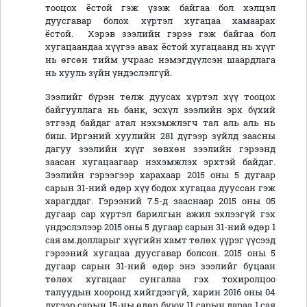
тооцох ёстой гэж үзэж байгаа бол хэлцэл
дуусгавар болох хүртэл хугацаа хамаарах
ёстой. Хэрэв зээлийн гэрээ гэж байгаа бол
хугацаандаа хүүгээ авах ёстой хугацаанд нь хүүг
нь өгсөн тийм учраас нэмэгдүүлсэн шаардлага
нь хууль зүйн үндэслэлгүй.
Зээлийг бүрэн төлж дуусах хүртэл хүү тооцох
байгууллага нь банк, эсхүл зээлийн эрх бүхий
этгээд байдаг атал нэхэмжлэгч тал аль аль нь
биш. Иргэний хуулийн 281 дүгээр зүйлд заасны
дагуу зээлийн хүүг зөвхөн зээлийн гэрээнд
заасан хугацаагаар нэхэмжлэх эрхтэй байдаг.
Зээлийн гэрээгээр харахаар 2015 оны 5 дугаар
сарын 31-ний өдөр хүү бодох хугацаа дууссан гэж
харагддаг. Гэрээний 7.5-д зааснаар 2015 оны 05
дугаар сар хүртэл барилгын ажил эхлээгүй гэх
үндэслэлээр 2015 оны 5 дугаар сарын 31-ний өдөр 1
сая ам.долларыг хүүгийн хамт төлөх үүрэг үүсээд
гэрээний хугацаа дуусгавар болсон. 2015 оны 5
дугаар сарын 31-ний өдөр энэ зээлийг буцаан
төлөх хугацааг сунгалаа гэх тохиролцоо
талуудын хооронд хийгдээгүй, харин 2016 оны 04
дүгээр сарын 15-ны өдөр буюу 11 сарын дараа 1 сая