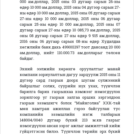
000 ам.доллар, 2015 оны 03 дугаар сарын 26-ны
өдөр 10 000 ам.доллар, 2015 оны 04 дүгээр сарын 27-
ны өдөр 10 000 ам.доллар, 2015 оны 05 дугаар сарын
27-ны өдөр 10 000 ам.доллар, 2015 оны 06 дугаар
сарын 25-ны өдөр 10 000 ам.доллар, 2015 оны 07
дугаар сарын 27-ны өдөр 10 085,73 ам.доллар, 2015
оны 08 дугаар сарын 27-ны өдөр 9 915 ам.доллар,
2016 оны 06 дугаар сарын 08-ны өдөр Худалдаа
хөгжлийн банк дахь 499001197 тоот дансанд 20 000
ам.доллар, нийт 110.000.73 ам.долларыг төлсөн
байдаг.
Эхний ээлжийн хөрөнгө оруулалтыг манай
компани зориулалтын дагуу зарцуулж 2015 оны 11
дүгээр сард газрын доорх шугам сүлжээний
байршлыг солих, суурийн нүх ухах, түүнчлэн
барилга барих газрынхаа хэмжээг нэмэгдүүлэх
зорилгоор уг газрын залгаа орших зэргэлдээх
газрын эзэмшигч болох “Майнголиа” ХХК-тай
мөн хамтран ажиллах гэрээ байгуулан тус
компанийн эзэмшлийн нэгж талбарын
148004/0040 дугаар бүхий 213 м.кв газрыг
нэмэгдүүлэн авсан зэрэг ажлыг амжилттай хийж
гүйцэтгэсэн билээ. Түүнчлэн төрийн эрх бүхий