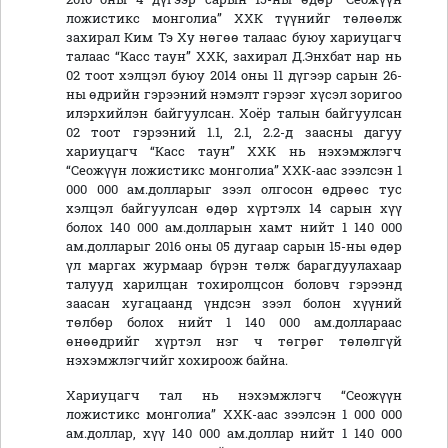
ложистикс монголиа” ХХК түүнийг төлөөлж
захирал Ким Тэ Ху нөгөө талаас буюу хариуцагч
талаас “Касс таун” ХХК, захирал Д.Энхбат нар нь
02 тоот хэлцэл буюу 2014 оны 11 дүгээр сарын 26-
ны өдрийн гэрээний нэмэлт гэрээг хүсэл зоригоо
илэрхийлэн байгуулсан. Хоёр талын байгуулсан
02 тоот гэрээний 1.1, 2.1, 2.2-д заасны дагуу
хариуцагч “Касс таун” ХХК нь нэхэмжлэгч
“Сеожүүн ложистикс монголиа” ХХК-аас зээлсэн 1
000 000 ам.долларыг зээл олгосон өдрөөс тус
хэлцэл байгуулсан өдөр хүртэлх 14 сарын хүү
болох 140 000 ам.долларын хамт нийт 1 140 000
ам.долларыг 2016 оны 05 дугаар сарын 15-ны өдөр
үл маргах журмаар бүрэн төлж барагдуулахаар
талууд харилцан тохиролцсон боловч гэрээнд
заасан хугацаанд үндсэн зээл болон хүүний
төлбөр болох нийт 1 140 000 ам.доллараас
өнөөдрийг хүртэл нэг ч төгрөг төлөлгүй
нэхэмжлэгчийг хохироож байна.
Хариуцагч тал нь нэхэмжлэгч “Сеожүүн
ложистикс монголиа” ХХК-аас зээлсэн 1 000 000
ам.доллар, хүү 140 000 ам.доллар нийт 1 140 000