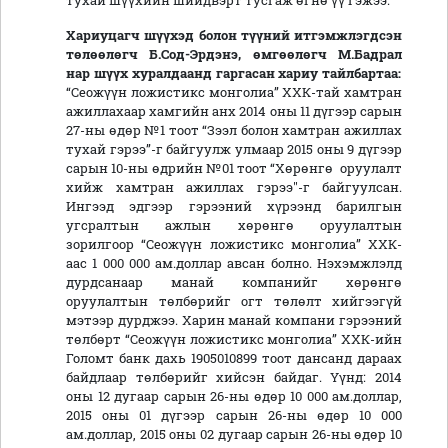
тухай шүүхийн шийдвэрт тусгаж өгнө үү гэжээ.
Хариуцагч
шүүхэд болон түүний итгэмжлэгдсэн
төлөөлөгч Б.Сод-Эрдэнэ, өмгөөлөгч М.Бадрал
нар
шүүх хуралдаанд
гаргасан
хариу
тайлбартаа:
“Сеожүүн ложистикс монголиа” ХХК-тай хамтран
ажиллахаар хамгийн анх 2014 оны 11 дүгээр сарын
27-ны өдөр №1 тоот “Зээл болон хамтран ажиллах
тухай гэрээ”-г байгуулж улмаар 2015 оны 9 дүгээр
сарын 10-ны өдрийн №01 тоот “Хөрөнгө оруулалт
хийж хамтран ажиллах гэрээ"-г байгуулсан.
Ингээд эдгээр гэрээний хүрээнд барилгын
угсралтын ажлын хөрөнгө оруулалтын
зорилгоор “Сеожүүн ложистикс монголиа” ХХК-
аас 1 000 000 ам.доллар авсан болно. Нэхэмжлэлд
дурдсанаар манай компанийг хөрөнгө
оруулалтын төлбөрийг огт төлөлт хийгээгүй
мэтээр дурджээ. Харин манай компани гэрээний
төлбөрт “Сеожүүн ложистикс монголиа” ХХК-ийн
Голомт банк дахь 1905010899 тоот дансанд дараах
байдлаар төлбөрийг хийсэн байдаг. Үүнд: 2014
оны 12 дугаар сарын 26-ны өдөр 10 000 ам.доллар,
2015 оны 01 дүгээр сарын 26-ны өдөр 10 000
ам.доллар, 2015 оны 02 дугаар сарын 26-ны өдөр 10