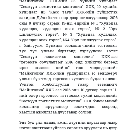
“Майнголиа” ХХК-ийн 85 хувийн хувьцааг
“Сеожүүн ложистикс монголиа” ХХК, 10 хувийн
хувьцааг нь “Касс таун” ХХК-ийн гүйцэтгэх
захирал Д.Энхбатын нэр дээр шилжүүлэхээр 2016
оны 9 дүгээр сарын 15-ны өдрийн №1 “Хувьцаа
худалдах, худалдан авах гэрээ”, №2 “Эрх
шилжүүлэх гэрээ”, №3 “Хувьцаа худалдах,
худалдан авах гэрээ”, №4 “Эрх шилжүүлэх гэрээ”-
г байгуулж, Хувьцаа эзэмшигчдийн тогтоолыг
тус тус улсын бүртгэлд хүргүүлсэн. Гэтэл
“Сеожүүн ложистикс монголиа” ХХК-аас
“хөрөнгө оруулалтыг 2016 онд хийхгүй бөгөөд
ирэх жилээс хийнэ” гэж мэдэгдсэнийг
“Майнголиа” ХХК-ийн урдирдлага эс зөвшөөрч
улсын бүртгэлд гаргасан хүсэлтээ буцаан авсан.
Үүнтэй холбогдуулан газар эзэмшигч
“Майнголиа” ХХК-аас 2016 оны 10 дугаар сарын 11-
ний өдөр гэрээнээс татгалзах тухай мэдэгдлийг
“Сеожүүн ложистикс монголиа” ХХК болон манай
компанид ирүүлснээр зохигчдын хооронд
хамтын ажиллагаа дуусгавар болсон.
Энэ бүх үйл явдал, ажил хэргийн дараагаар ямар
нэгэн шалтгаангүйгээр хөрөнгө оруулагч нь дээр