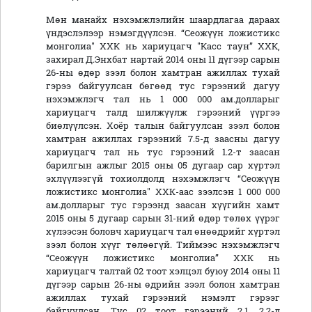
Мөн манайх нэхэмжлэлийн шаардлагаа дараах
үндэслэлээр нэмэгдүүлсэн. “Сеожүүн ложистикс
монголиа" ХХК нь хариуцагч "Касс таун” ХХК,
захирал Д.Энхбат нартай 2014 оны 11 дүгээр сарын
26-ны өдөр зээл болон хамтран ажиллах тухай
гэрээ байгуулсан бөгөөд тус гэрээний дагуу
нэхэмжлэгч тал нь 1 000 000 ам.долларыг
хариуцагч талд шилжүүлж гэрээний үүргээ
биөлүүлсэн. Хоёр талын байгуулсан зээл болон
хамтран ажиллах гэрээний 7.5-д заасны дагуу
хариуцагч тал нь тус гэрээний 1.2-т заасан
барилгын ажлыг 2015 оны 05 дугаар сар хүртэл
эхлүүлээгүй тохиолдолд нэхэмжлэгч “Сеожүүн
ложистикс монголиа" ХХК-аас зээлсэн 1 000 000
ам.долларыг тус гэрээнд заасан хүүгийн хамт
2015 оны 5 дугаар сарын 31-ний өдөр төлөх үүрэг
хүлээсэн боловч хариуцагч тал өнөөдрийг хүртэл
зээл болон хүүг төлөөгүй. Тиймээс нэхэмжлэгч
“Сеожүүн ложистикс монголиа” ХХК нь
хариуцагч талтай 02 тоот хэлцэл буюу 2014 оны 11
дүгээр сарын 26-ны өдрийн зээл болон хамтран
ажиллах тухай гэрээний нэмэлт гэрээг
байгуулсан. Тус 02 тоот гэрээний 2.1, 2.2-д