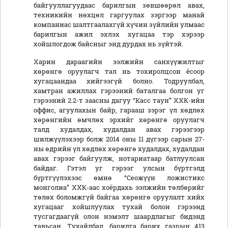
байгууллагуудаас барилгын зөвшөөрөл авах,
техникийн нөхцөл гаргуулах зэргээр манай
компаниас шалтгаалахгүй хүчин зүйлийн улмаас
барилгын ажил эхлэх хугацаа тэр хэрээр
хойшлогдож байсныг энд дурдах нь зүйтэй.
Харин дараагийн ээлжийн санхүүжилтыг
хөрөнгө оруулагч тал нь тохиролцсон ёсоор
хугацаандаа хийгээгүй болно. Тодруулбал,
хамтран ажиллах гэрээний баталгаа болгон уг
гэрээний 2.2-т заасны дагуу “Касс таун” ХХК-ийн
оффис, агуулахын байр, гарааш зэрэг үл хөдлөх
хөрөнгийн өмчлөх эрхийг хөрөнгө оруулагч
талд худалдах, худалдан авах гэрээгээр
шилжүүлэхээр болж 2014 оны 11 дүгээр сарын 27-
ны өдрийн үл хөдлөх хөрөнгө худалдах, худалдан
авах гэрээг байгуулж, нотариатаар батлуулсан
байдаг. Гэтэл уг гэрээг улсын бүртгэлд
бүртгүүлэхээс өмнө “Сеожүүн ложистикс
монголиа” ХХК-аас хоёрдахь ээлжийн төлбөрийг
төлөх боломжгүй байгаа хөрөнгө оруулалт хийх
хугацааг хойшлуулах тухай болон гэрээнд
тусгагдаагүй олон нэмэлт шаардлагыг бидэнд
тавьсан. Тухайлбал, барилга барих газрын 413