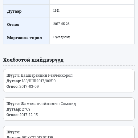
Дугаар
1241
Огноо
2017-05-26
Маргааны төрөл
Бусад зээл,
Холбоотой шийдвэрүүд
Шүүгч:
Дашцэрэнийн Ренченхорол
Дугаар:
183/ШШ2017/00519
Огноо:
2017-03-09
Шүүгч:
Жамъяанчойжилын Сэмжид
Дугаар:
2769
Огноо:
2017-12-15
Шүүгч:
Дугаар:
001/ХТ2017/01135