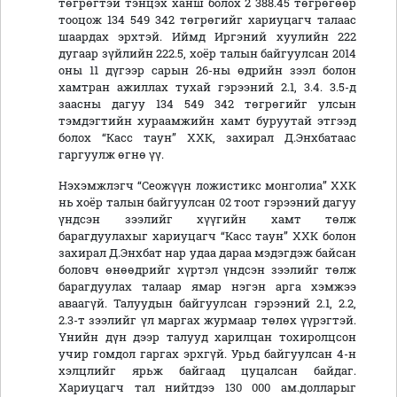
төгрөгтэй тэнцэх ханш болох 2 388.45 төгрөгөөр
тооцож 134 549 342 төгрөгийг хариуцагч талаас
шаардах эрхтэй. Иймд Иргэний хуулийн 222
дугаар зүйлийн 222.5, хоёр талын байгуулсан 2014
оны 11 дүгээр сарын 26-ны өдрийн зээл болон
хамтран ажиллах тухай гэрээний 2.1, 3.4. 3.5-д
заасны дагуу 134 549 342 төгрөгийг улсын
тэмдэгтийн хураамжийн хамт буруутай этгээд
болох “Касс таун” ХХК, захирал Д.Энхбатаас
гаргуулж өгнө үү.
Нэхэмжлэгч “Сеожүүн ложистикс монголиа” ХХК
нь хоёр талын байгуулсан 02 тоот гэрээний дагуу
үндсэн зээлийг хүүгийн хамт төлж
барагдуулахыг хариуцагч “Касс таун” ХХК болон
захирал Д.Энхбат нар удаа дараа мэдэгдэж байсан
боловч өнөөдрийг хүртэл үндсэн зээлийг төлж
барагдуулах талаар ямар нэгэн арга хэмжээ
аваагүй. Талуудын байгуулсан гэрээний 2.1, 2.2,
2.3-т зээлийг үл маргах журмаар төлөх үүрэгтэй.
Үнийн дүн дээр талууд харилцан тохиролцсон
учир гомдол гаргах эрхгүй. Урьд байгуулсан 4-н
хэлцлийг ярьж байгаад цуцалсан байдаг.
Хариуцагч тал нийтдээ 130 000 ам.долларыг