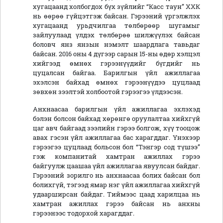
хугацаанд холбогдох бүх зүйлийг “Касс таун” ХХК
нь өөрөө гүйцэтгэж байсан. Гэрээний үргэлжлэх
хугацаанд урьдчилгаа төлбөрөөр шугамыг
зайлуулаад үлдэх төлбөрөө шилжүүлэх байсан
боловч янз янзын нэмэлт шаардлага тавьдаг
байсан. 2016 оны 4 дүгээр сарын 15-ны өдөр хэлцэл
хийгээд өмнөх гэрээнүүдийг бүгдийг нь
цуцалсан байгаа. Барилгын үйл ажиллагаа
эхэлсэн байхад өмнөх гэрээнүүдээ цуцлаад
зөвхөн зээлтэй холбоотой гэрээгээ үлдээсэн.
Анхнаасаа барилгын үйл ажиллагаа эхлэхэд
бэлэн болсон байхад хөрөнгө оруулалтаа хийхгүй
цаг авч байгаад зээлийн гэрээ болгож, хүү тооцож
авах гэсэн үйл ажиллагаа бас харагддаг. Үнэхээр
гэрээгээ цуцлаад больсон бол “Тэнгэр сод түшээ”
гэж компанитай хамтран ажиллах гэрээ
байгуулж цаашаа үйл ажиллагаа явуулсан байдаг.
Гэрээний зорилго нь анхнаасаа болих байсан бол
болихгүй, тэгээд ямар нэг үйл ажиллагаа хийхгүй
удаарширсан байдаг. Тиймээс цаад харилцаа нь
хамтран ажиллах гэрээ байсан нь анхны
гэрээнээс тодорхой харагддаг.