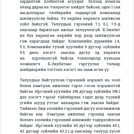
зардалтай холбоотой асуудал. Эхлээд ачаагаа
ачаад дараа нь тооцоогоо хийдэг байсан, одоо 1 сая
ам.долларыг төлбөрийн чадваргүй компанид
шилжүүлсэн байна. Үл хөдлөх хөрөнгө шилжсэн
зүйл байхгүй. Талуудын гэрээний 7.1, 6.1, 7.5-д
зааснаар барилгын ажлыг эхлүүлээгүй. Б.Энхбат
нь бүх хөрөнгөө өөрийн нэр дээр шилжүүлсэн
гэж харагдаад байдаг. Компанийн дүрмийн 1.4,
5.3, Компанийн тухай хуулийн 9 дүгээр зүйлийн
9.5 дахь хэсэгт заасны дагуу эд хөрөнгө
нь хүрэлцэхгүй байгаа тохиолдолд хувьцаа
эзэмшигч Б.Энхбатаас гаргуулах талаар
шийдвэрийн тогтоох хэсэгт нь зааж өгнө үү.
Талуудын байгуулсан гэрээний нэршил нь зээл
болон хамтран ажиллах гэрээ гэсэн нэршилтэй
байгаа. Иргэний хуулийн 198 дугаар зүйлийн 198.1
дэх хэсэгт гэрээг тайлбарлах гэдэг дээр түүний
үгийн шууд утгыг анхаарна гэж заасан байдаг.
Тиймээс бид зээлийн гэрээний дагуу нэхэмжилж
байгаа юм. Хамтран ажиллах гэрээнд заасан
боловч зээлийн гэрээний шинжийг тодорхойлсон
байдаг. Иргэний хуулийн 40 дүгээр зүйлийн 40.1,
43 дугаар зүйлийн 43.2.1-д зааснаар талууд хүсэл