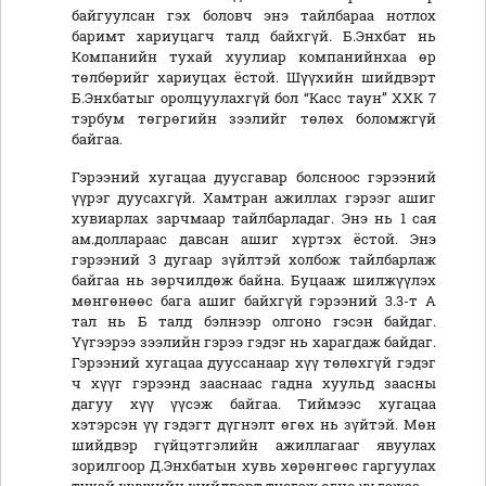
байгуулсан гэх боловч энэ тайлбараа нотлох
баримт хариуцагч талд байхгүй. Б.Энхбат нь
Компанийн тухай хуулиар компанийнхаа өр
төлбөрийг хариуцах ёстой. Шүүхийн шийдвэрт
Б.Энхбатыг оролцуулахгүй бол “Касс таун” ХХК 7
тэрбум төгрөгийн зээлийг төлөх боломжгүй
байгаа.
Гэрээний хугацаа дуусгавар болсноос гэрээний
үүрэг дуусахгүй. Хамтран ажиллах гэрээг ашиг
хувиарлах зарчмаар тайлбарладаг. Энэ нь 1 сая
ам.доллараас давсан ашиг хүртэх ёстой. Энэ
гэрээний 3 дугаар зүйлтэй холбож тайлбарлаж
байгаа нь зөрчилдөж байна. Буцааж шилжүүлэх
мөнгөнөөс бага ашиг байхгүй гэрээний 3.3-т А
тал нь Б талд бэлнээр олгоно гэсэн байдаг.
Үүгээрээ зээлийн гэрээ гэдэг нь харагдаж байдаг.
Гэрээний хугацаа дууссанаар хүү төлөхгүй гэдэг
ч хүүг гэрээнд зааснаас гадна хуульд заасны
дагуу хүү үүсэж байгаа. Тиймээс хугацаа
хэтэрсэн үү гэдэгт дүгнэлт өгөх нь зүйтэй. Мөн
шийдвэр гүйцэтгэлийн ажиллагааг явуулах
зорилгоор Д.Энхбатын хувь хөрөнгөөс гаргуулах