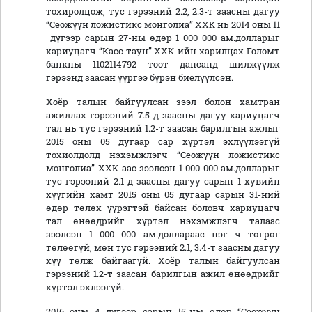
тохиролцож, тус гэрээний 2.2, 2.3-т заасны дагуу
“Сеожүүн ложистикс монголиа” ХХК нь 2014 оны 11
дүгээр сарын 27-ны өдөр 1 000 000 ам.долларыг
хариуцагч “Касс таун” ХХК-ийн харилцах Голомт
банкны 1102114792 тоот дансанд шилжүүлж
гэрээнд заасан үүргээ бүрэн биелүүлсэн.
Хоёр талын байгуулсан зээл болон хамтран
ажиллах гэрээний 7.5-д заасны дагуу хариуцагч
тал нь тус гэрээний 1.2-т заасан барилгын ажлыг
2015 оны 05 дугаар сар хүртэл эхлүүлээгүй
тохиолдолд нэхэмжлэгч “Сеожүүн ложистикс
монголиа” ХХК-аас зээлсэн 1 000 000 ам.долларыг
тус гэрээний 2.1-д заасны дагуу сарын 1 хувийн
хүүгийн хамт 2015 оны 05 дугаар сарын 31-ний
өдөр төлөх үүрэгтэй байсан боловч хариуцагч
тал өнөөдрийг хүртэл нэхэмжлэгч талаас
зээлсэн 1 000 000 ам.доллараас нэг ч төгрөг
төлөөгүй, мөн тус гэрээний 2.1, 3.4-т заасны дагуу
хүү төлж байгаагүй. Хоёр талын байгуулсан
гэрээний 1.2-т заасан барилгын ажил өнөөдрийг
хүртэл эхлээгүй.
2016 оны 4 дүгээр сарын 15-ны өдөр “Сеожүүн