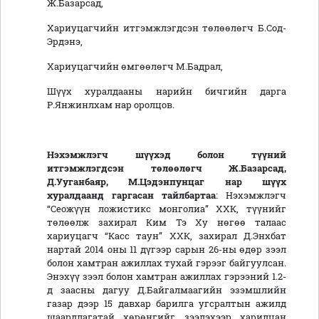
Ж.Базарсад,
Хариуцагчийн итгэмжлэгдсэн төлөөлөгч Б.Сод-
Эрдэнэ,
Хариуцагчийн өмгөөлөгч М.Бадрал,
Шүүх хуралдааны нарийн бичгийн дарга
Р.Янжинлхам нар оролцов.
Нэхэмжлэгч шүүхэд болон түүний
итгэмжлэгдсэн төлөөлөгч Ж.Базарсад,
Д.Ууганбаяр, М.Цэдэнпунцаг
нар
шүүх
хуралд
аанд
гаргасан тайлбартаа
: Нэхэмжлэгч
“Сеожүүн ложистикс монголиа” ХХК, түүнийг
төлөөлж захирал Ким Тэ Ху нөгөө талаас
хариуцагч “Касс таун” ХХК, захирал Д.Энхбат
нартай 2014 оны 11 дүгээр сарын 26-ны өдөр зээл
болон хамтран ажиллах тухай гэрээг байгуулсан.
Энэхүү зээл болон хамтран ажиллах гэрээний 1.2-
д заасны дагуу Д.Байгалмаагийн эзэмшлийн
газар дээр 15 давхар барилга угсралтын ажилд
шаардлагатай хөрөнгийг зээлэхээр харилцан