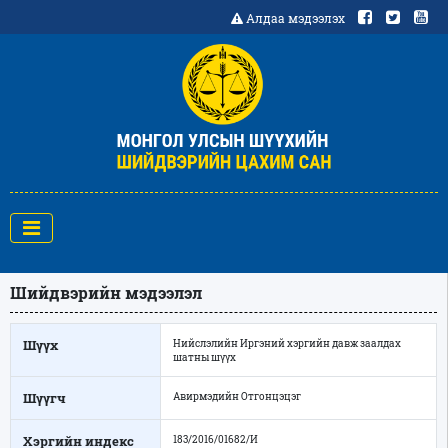
Алдаа мэдээлэх
Шийдвэрийн мэдээлэл
Шүүх
Нийслэлийн Иргэний хэргийн давж заалдах
шатны шүүх
Шүүгч
Авирмэдийн Отгонцэцэг
Хэргийн индекс
183/2016/01682/И