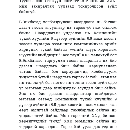
Түүнээс бол “Сеожүүн ложистикс монголиа” ХХК-
ийн захиралтай уулзаад тохиролцсон зүйл
байхгүй.
Б.Энхбатад холбогдуулсан шаардлага нь батлан
даагч гэсэн агуулгаар нь гараагүй гэж ойлгож
байна. Шаардлагын үндэслэл нь Компанийн
тухай хуулийн 9 дүгээр зүйлийн 9.5 дахь хэсэгт
заасан хувьцаа эзэмшигч компанийнхаа өрийг
хариуцах тухай байгаа, үүнийг шүүх хэрэглэж
шүүхийн шийдвэрт “Касс таун” ХХК төлөхгүй бол
Б.Энхбатаас гаргуулъя гэсэн шаардлага нь бие
даасан шаардлага биш байна. Хариуцагчаар
татаж байгаа бол хариуцагчид холбогдуулж
үндэслэл бүхий шаардлага гаргах ёстой. Гэтэл нэг
нь төлөхгүй бол нөгөө нь төлнө гэсэн зүйл одоо
уг маргаан дээр шийдэгдэх асуудал биш байна.
Энэ нь бие даасан шаардлагаар шийдэгдэх
маргаан бөгөөд Компанийн тухай хуулийн 9
дүгээр зүйлийн 9.5 дахь хэсгийг нэхэмжлэгч тал
өөрт ашигтай байдлаар тайлбарлаж байгаа нь
үндэслэлгүй байна. Мөн гэрээний 2.2-д бичсэн
хөрөнгүүдийг “Роүд” ХХК эзэмшиж байгаа нь
тодорхой харагдана. Гэрээ байгуулагдах үед энэ