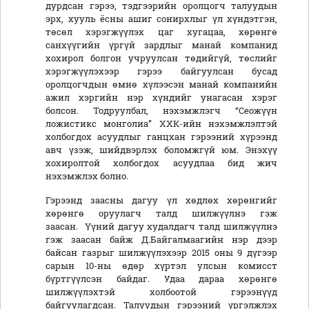
дурдсан гэрээ, тэдгээрийн оролцогч талуудын
эрх, хууль ёсны ашиг сонирхлыг үл хүндэтгэн,
төсөл хэрэгжүүлэх цаг хугацаа, хөрөнгө
санхүүгийн үргүй зардлыг манай компанид
хохирол болгон учруулсан төдийгүй, төслийг
хэрэгжүүлэхээр гэрээ байгуулсан бусад
оролцогчдын өмнө хүлээсэн манай компанийн
ажил хэргийн нэр хүндийг унагасан хэрэг
болсон. Тодруулбал, нэхэмжлэгч “Сеожүүн
ложистикс монголиа” ХХК-ийн нэхэмжлэлтэй
холбогдох асуудлыг ганцхан гэрээний хүрээнд
авч үзэж, шийдвэрлэх боломжгүй юм. Энэхүү
хохиролтой холбогдох асуудлаа бид жич
нэхэмжлэх болно.
Гэрээнд заасны дагуу үл хөдлөх хөрөнгийг
хөрөнгө оруулагч талд шилжүүлнэ гэж
заасан. Үүний дагуу худалдагч талд шилжүүлнэ
гэж заасан байж Д.Байгалмаагийн нэр дээр
байсан газрыг шилжүүлэхээр 2015 оны 9 дүгээр
сарын 10-ны өдөр хүртэл улсын комисст
бүртгүүлсэн байдаг. Удаа дараа хөрөнгө
шилжүүлэхтэй холбоотой гэрээнүүд
байгуулагдсан. Талуудын гэрээний үргэлжлэх