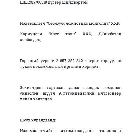
ШШ2017/00519 дүгээр шийдвэртэй,
Нэхэмжлэгч “Сеожүүн ложистикс монголиа” ХХК,
Хариуцагч “Касс таун” ХХК, Д.Энхбатад
холбогдох,
Гэрээний үүрэгт 2 857 382 342 төгрөг гаргуулах
тухай нэхэмжлэлтэй иргэний хэргийг,
Зохигчдын гаргасан давж заалдах гомдлыг
үндэслэн, шүүгч А.Отгонцэцэгийн илтгэснээр
хянан хэлэлцэв.
Шүүх хуралдаанд:
Нэхэмжлэгчийн итгэмжлэгдсэн төлөөлөгч