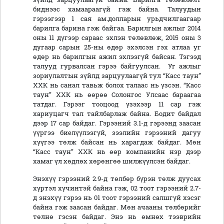
биднээс хамаараагүй гэж байна. Талуудын
гэрээгээр 1 сая ам.долларын урьдчилгаагаар
барилга барина гэж байгаа. Барилгын ажлыг 2014
оны 11 дүгээр сараас эхлэн төлөвлөж, 2015 оны 3
дугаар сарын 25-ны өдөр эхэлсэн гэх атлаа уг
өдөр нь барилгын ажил эхлээгүй байсан. Тэгээд
талууд гурвалсан гэрээ байгуулсан. Уг ажлыг
зориулалтын зүйлд зарцуулаагүй тул “Касс таун”
ХХК нь санал тавьж болох талаас нь үзсэн. “Касс
таун” ХХК нь өөрөө Солонгос Улсаас бараагаа
татдаг. Гэрээг тооцоод үзэхээр 11 сар гэж
хариуцагч тал тайлбарлаж байна. Бодит байдал
дээр 17 сар байдаг. Гэрээний 3.1-д гэрээнд заасан
үүргээ биелүүлээгүй, зээлийн гэрээний дагуу
хүүгээ төлж байсан нь харагдаж байдаг. Мөн
“Касс таун” ХХК нь өөр компанийн нэр дээр
хамаг үл хөдлөх хөрөнгөө шилжүүлсэн байдаг.
Энэхүү гэрээний 2.9-д төлбөр бүрэн төлж дуусах
хүртэл хүчинтэй байна гэж, 02 тоот гэрээний 2.7-
д энэхүү гэрээ нь 01 тоот гэрээний салшгүй хэсэг
байна гэж заасан байдаг. Мөн ачааны төлбөрийг
төлнө гэсэн байдаг. Энэ нь өмнөх тээврийн