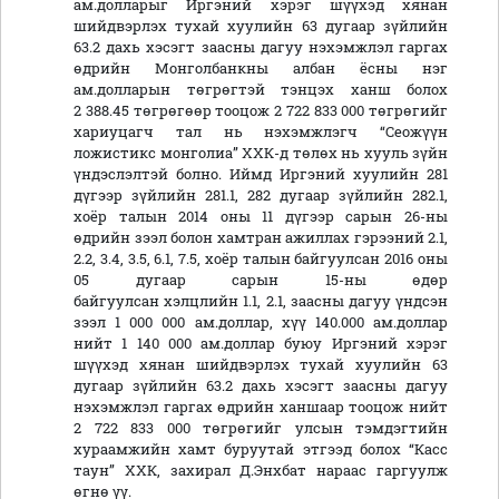
ам.долларыг Иргэний хэрэг шүүхэд хянан
шийдвэрлэх тухай хуулийн 63 дугаар зүйлийн
63.2 дахь хэсэгт заасны дагуу нэхэмжлэл гаргах
өдрийн Монголбанкны албан ёсны нэг
ам.долларын төгрөгтэй тэнцэх ханш болох
2 388.45 төгрөгөөр тооцож 2 722 833 000 төгрөгийг
хариуцагч тал нь нэхэмжлэгч “Сеожүүн
ложистикс монголиа” ХХК-д төлөх нь хууль зүйн
үндэслэлтэй болно. Иймд Иргэний хуулийн 281
дүгээр зүйлийн 281.1, 282 дугаар зүйлийн 282.1,
хоёр талын 2014 оны 11 дүгээр сарын 26-ны
өдрийн зээл болон хамтран ажиллах гэрээний 2.1,
2.2, 3.4, 3.5, 6.1, 7.5, хоёр талын байгуулсан 2016 оны
05 дугаар сарын 15-ны өдөр
байгуулсан хэлцлийн 1.1, 2.1, заасны дагуу үндсэн
зээл 1 000 000 ам.доллар, хүү 140.000 ам.доллар
нийт 1 140 000 ам.доллар буюу Иргэний хэрэг
шүүхэд хянан шийдвэрлэх тухай хуулийн 63
дугаар зүйлийн 63.2 дахь хэсэгт заасны дагуу
нэхэмжлэл гаргах өдрийн ханшаар тооцож нийт
2 722 833 000 төгрөгийг улсын тэмдэгтийн
хураамжийн хамт буруутай этгээд болох “Касс
таун” ХХК, захирал Д.Энхбат нараас гаргуулж
өгнө үү.