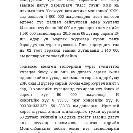
заасны дагуу хариуцагч “Касс таун” ХХК нь
нэхэмжлэгч “Сеожүүн ложистикс монголиа” ХХК-
аас зээлсэн 1 000 000 ам.долларыг зээл олгосон
өдрөөс тус хэлцэл байгуулсан өдөр хүртэлх
14 сарын хүү болох 140 000 ам.долларын хамт нийт
1 140 000 ам.долларыг 2016 оны 05 дугаар сарын 15-
ны өдөр үл маргах журмаар бүрэн төлж
барагдуулах үүрэг хүлээсэн. Гэвч хариуцагч тал
нь 02 тоот гэрээнд заасан хугацаанд 1 140 000
ам.долларыг төлөөгүй байна.
Тиймээс мөнгөн төлбөрийн үүрэг гүйцэтгэх
хугацаа буюу 2016 оны 05 дугаар сарын 15-ны
өдрөөс хойш шүүхэд нэхэмжлэл гаргах өдөр буюу
2016 оны 11 дүгээр сарын 03-ны өдөр хүртэл нийт 5
сар, 19 хоногийн хугацаанд тохирсон хүү болох /5
сарын хүү 50 000 ам.доллар, 19
хоногийн хүү 6 333.33 “нэг хоногийн хүү 10
000:30=333.33”/ 56 333.33 ам.долларыг Иргэний
хэрэг шүүхэд хянан шийдвэрлэх тухай хуулийн
63 дугаар зүйлийн 63.2 дахь хэсэгт заасны дагуу
анх шүүхэд нэхэмжлэл гаргах өдрийн
Монголбанкны албан ёсны нэг ам.долларын