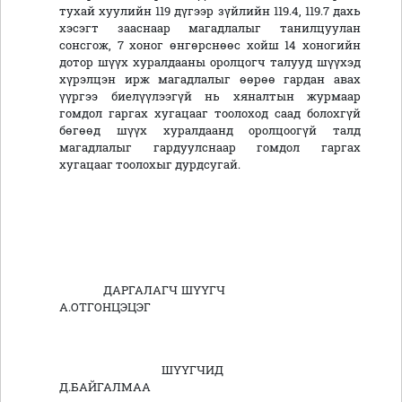
тухай хуулийн 119 дүгээр зүйлийн 119.4, 119.7 дахь
хэсэгт зааснаар магадлалыг танилцуулан
сонсгож, 7 хоног өнгөрснөөс хойш 14 хоногийн
дотор шүүх хуралдааны оролцогч талууд шүүхэд
хүрэлцэн ирж магадлалыг өөрөө гардан авах
үүргээ биелүүлээгүй нь хяналтын журмаар
гомдол гаргах хугацааг тоолоход саад болохгүй
бөгөөд шүүх хуралдаанд оролцоогүй талд
магадлалыг гардуулснаар гомдол гаргах
хугацааг тоолохыг дурдсугай.
ДАРГАЛАГЧ ШҮҮГЧ
А.ОТГОНЦЭЦЭГ
ШҮҮГЧИД
Д.БАЙГАЛМАА