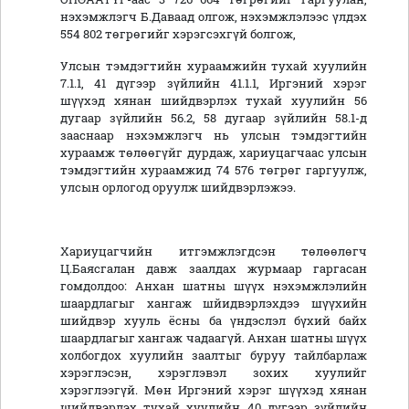
нэхэмжлэгч Б.Даваад олгож, нэхэмжлэлээс үлдэх
554 802 төгрөгийг хэрэгсэхгүй болгож,
Улсын тэмдэгтийн хураамжийн тухай хуулийн
7.1.1, 41 дүгээр зүйлийн 41.1.1, Иргэний хэрэг
шүүхэд хянан шийдвэрлэх тухай хуулийн 56
дугаар зүйлийн 56.2, 58 дугаар зүйлийн 58.1-д
зааснаар нэхэмжлэгч нь улсын тэмдэгтийн
хураамж төлөөгүйг дурдаж, хариуцагчаас улсын
тэмдэгтийн хураамжид 74 576 төгрөг гаргуулж,
улсын орлогод оруулж шийдвэрлэжээ.
Хариуцагчийн итгэмжлэгдсэн төлөөлөгч
Ц.Баясгалан давж заалдах журмаар гаргасан
гомдолдоо: Анхан шатны шүүх нэхэмжлэлийн
шаардлагыг хангаж шйидвэрлэхдээ шүүхийн
шийдвэр хууль ёсны ба үндэслэл бүхий байх
шаардлагыг хангаж чадаагүй. Анхан шатны шүүх
холбогдох хуулийн заалтыг буруу тайлбарлаж
хэрэглэсэн, хэрэглэвэл зохих хуулийг
хэрэглээгүй. Мөн Иргэний хэрэг шүүхэд хянан
шийдвэрлэх тухай хуулийн 40 дүгээр зүйлийн