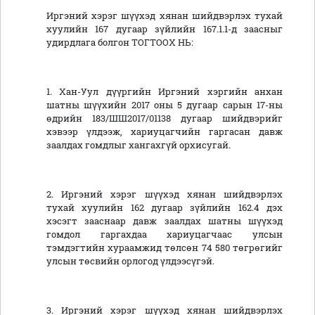
Иргэний хэрэг шүүхэд хянан шийдвэрлэх тухай
хуулийн 167 дугаар зүйлийн 167.1.1-д заасныг
удирдлага болгон ТОГТООХ НЬ:
1. Хан-Уул дүүргийн Иргэний хэргийн анхан
шатны шүүхийн 2017 оны 5 дугаар сарын 17-ны
өдрийн 183/ШШ2017/01138 дугаар шийдвэрийг
хэвээр үлдээж, хариуцагчийн гаргасан давж
заалдах гомдлыг хангахгүй орхисугай.
2. Иргэний хэрэг шүүхэд хянан шийдвэрлэх
тухай хуулийн 162 дугаар зүйлийн 162.4 дэх
хэсэгт зааснаар давж заалдах шатны шүүхэд
гомдол гаргахдаа хариуцагчаас улсын
тэмдэгтийн хураамжид төлсөн 74 580 төгрөгийг
улсын төсвийн орлогод үлдээсүгэй.
3. Иргэний хэрэг шүүхэд хянан шийдвэрлэх