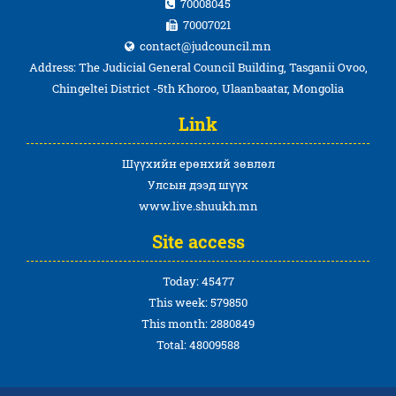
70008045
70007021
contact@judcouncil.mn
Address: The Judicial General Council Building, Tasganii Ovoo,
Chingeltei District -5th Khoroo, Ulaanbaatar, Mongolia
Link
Шүүхийн ерөнхий зөвлөл
Улсын дээд шүүх
www.live.shuukh.mn
Site access
Today: 45477
This week: 579850
This month: 2880849
Total: 48009588