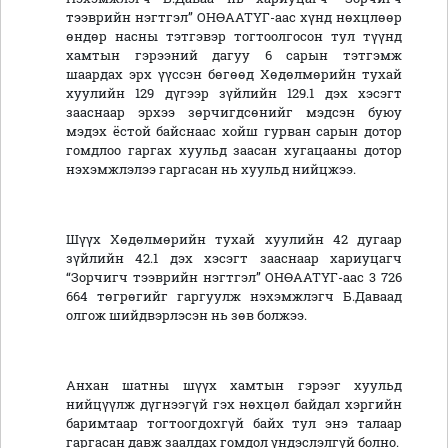
тээврийн нэгтгэл” ОНӨААТҮГ-аас хүнд нөхцлөөр
өндөр насны тэтгэвэр тогтоолгосон тул түүнд
хамтын гэрээний дагуу 6 сарын тэтгэмж
шаардах эрх үүссэн бөгөөд Хөдөлмөрийн тухай
хуулийн 129 дүгээр зүйлийн 129.1 дэх хэсэгт
зааснаар эрхээ зөрчигдсөнийг мэдсэн буюу
мэдэх ёстой байснаас хойш гурван сарын дотор
гомдлоо гаргах хуульд заасан хугацааны дотор
нэхэмжлэлээ гаргасан нь хуульд нийцжээ.
Шүүх Хөдөлмөрийн тухай хуулийн 42 дугаар
зүйлийн 42.1 дэх хэсэгт зааснаар хариуцагч
“Зорчигч тээврийн нэгтгэл” ОНӨААТҮГ-аас 3 726
664 төгрөгийг гаргуулж нэхэмжлэгч Б.Даваад
олгож шийдвэрлэсэн нь зөв болжээ.
Анхан шатны шүүх хамтын гэрээг хуульд
нийцүүлж дүгнээгүй гэх нөхцөл байдал хэргийн
баримтаар тогтоогдохгүй байх тул энэ талаар
гаргасан давж заалдах гомдол үндэслэлгүй болно.