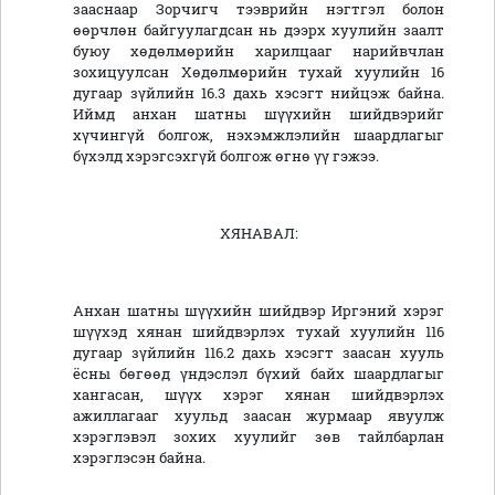
зааснаар Зорчигч тээврийн нэгтгэл болон
өөрчлөн байгуулагдсан нь дээрх хуулийн заалт
буюу хөдөлмөрийн харилцааг нарийвчлан
зохицуулсан Хөдөлмөрийн тухай хуулийн 16
дугаар зүйлийн 16.3 дахь хэсэгт нийцэж байна.
Иймд анхан шатны шүүхийн шийдвэрийг
хүчингүй болгож, нэхэмжлэлийн шаардлагыг
бүхэлд хэрэгсэхгүй болгож өгнө үү гэжээ.
ХЯНАВАЛ:
Анхан шатны шүүхийн шийдвэр Иргэний хэрэг
шүүхэд хянан шийдвэрлэх тухай хуулийн 116
дугаар зүйлийн 116.2 дахь хэсэгт заасан хууль
ёсны бөгөөд үндэслэл бүхий байх шаардлагыг
хангасан, шүүх хэрэг хянан шийдвэрлэх
ажиллагааг хуульд заасан журмаар явуулж
хэрэглэвэл зохих хуулийг зөв тайлбарлан
хэрэглэсэн байна.