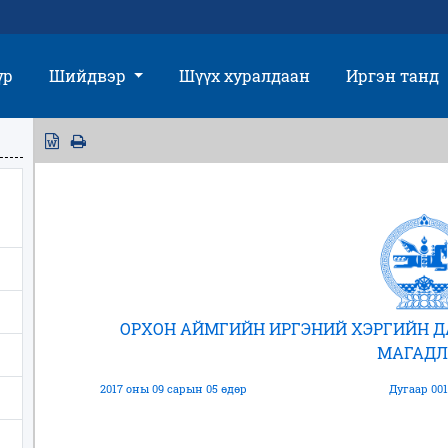
үр
Шийдвэр
Шүүх хуралдаан
Иргэн танд
ОРХОН АЙМГИЙН ИРГЭНИЙ ХЭРГИЙН 
МАГАДЛ
2017 оны 09 сарын 05 өдөр
Дугаар 001