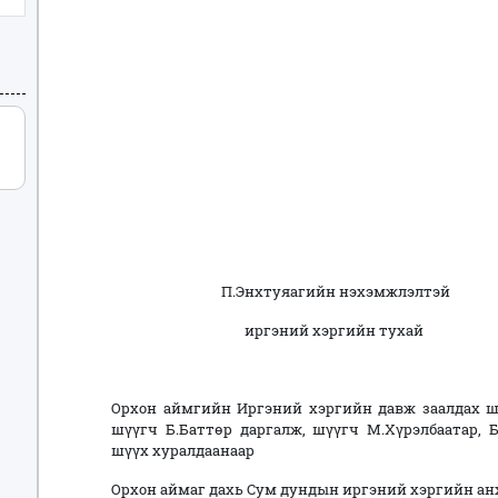
П.Энхтуяагийн нэхэмжлэлтэй
иргэний хэргийн тухай
Орхон аймгийн Иргэний хэргийн давж заалдах 
шүүгч Б.Баттөр даргалж, шүүгч М.Хүрэлбаатар, 
шүүх хуралдаанаар
Орхон аймаг дахь Сум дундын иргэний хэргийн а