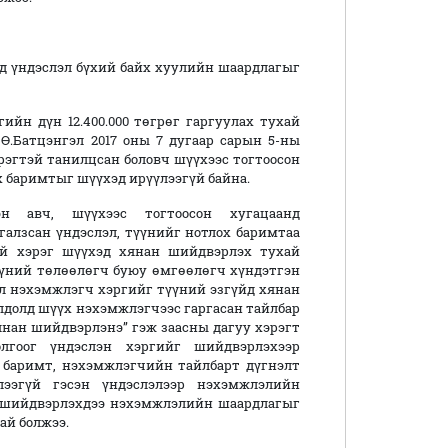
 үндэслэл бүхий байх хуулийн шаардлагыг
ийн дүн 12.400.000 төгрөг гаргуулах тухай
Ө.Батцэнгэл 2017 оны 7 дугаар сарын 5-ны
рэгтэй танилцсан боловч шүүхээс тогтоосон
х баримтыг шүүхэд ирүүлээгүй байна.
эн авч, шүүхээс тогтоосон хугацаанд
алзсан үндэслэл, түүнийг нотлох баримтаа
ий хэрэг шүүхэд хянан шийдвэрлэх тухай
түүний төлөөлөгч буюу өмгөөлөгч хүндэтгэн
ол нэхэмжлэгч хэргийг түүний эзгүйд хянан
олдолд шүүх нэхэмжлэгчээс гаргасан тайлбар
янан шийдвэрлэнэ” гэж заасны дагуу хэрэгт
олгоог үндэслэн хэргийг шийдвэрлэхээр
х баримт, нэхэмжлэгчийн тайлбарт дүгнэлт
лээгүй гэсэн үндэслэлээр нэхэмжлэлийн
 шийдвэрлэхдээ нэхэмжлэлийн шаардлагыг
ай болжээ.