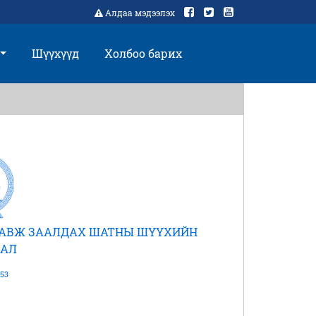
Алдаа мэдээлэх
Шүүхүүд
Холбоо барих
ДАВЖ ЗААЛДАХ ШАТНЫ ШҮҮХИЙН
АЛ
53