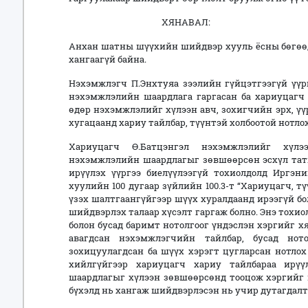
ХЯНАВАЛ:
Анхан шатны шүүхийн шийдвэр хууль ёсны бөгөөд
хангаагүй байна.
Нэхэмжлэгч П.Энхтуяа зээлийн гүйцэтгээгүй үүрг
нэхэмжлэлийн шаардлага гаргасан ба хариуцагч 
өдөр нэхэмжлэлийг хүлээн авч, зохигчийн эрх, үү
хугацаанд хариу тайлбар, түүнтэй холбоотой нотло
Хариуцагч Ө.Батцэнгэл нэхэмжлэлийг хүлэ
нэхэмжлэлийн шаардлагыг зөвшөөрсөн эсхүл татг
ирүүлэх үүргээ биелүүлээгүй тохиолдолд Иргэн
хуулийн 100 дугаар зүйлийн 100.3-т “Хариуцагч, 
үзэх шалтгаангүйгээр шүүх хуралдаанд ирээгүй б
шийдвэрлэх талаар хүсэлт гаргаж болно. Энэ тохи
болон бусад баримт нотолгоог үндэслэн хэргийг х
авагдсан нэхэмжлэгчийн тайлбар, бусад нот
зохицуулагдсан ба шүүх хэрэгт цугларсан нотло
хийлгүйгээр хариуцагч хариу тайлбараа ирүү
шаардлагыг хүлээн зөвшөөрсөнд тооцож хэргийг
бүхэлд нь хангаж шийдвэрлэсэн нь учир дутагдалт