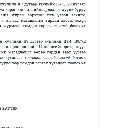
уулийн 167 дугаар зүйлийн 167.5, 172 дугаар
үүх хэрэг хянан шийдвэрлэхдээ хууль буруу
гааны журам зөрчсөн гэж үзвэл зохигч,
ч этгээд магадлалыг гардан авсан, эсхүл
н журмаар гомдол гаргах эрхтэй болохыг
хуулийн 119 дүгээр зүйлийн 119.4, 119.7-д
ог өнгөрснөөс хойш 14 хоногийн дотор шүүх
рж магадлалыг өөрөө гардан авах үүргээ
х хугацааг тоолоход саад болохгүй бөгөөд
дуулснаар гомдол гаргах хугацааг тоолохыг
АТТӨР