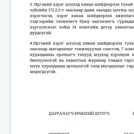
3. Иргэний хэрэг шүүхэд хянан шийдвэрлэх тухай х
зүйлийн 172.2.2-т зааснаар давж заалдах шатны ш
хэрэглэсэн, хэрэг хянан шийдвэрлэх ажилла
тэдгээрийн төлөөлөгч буюу өмгөөлөгч, гуравдаг
хүргүүлснээс хойш 14 хоногийн дотор хяналты
дурдсугай.
4.Иргэний хэрэг шүүхэд хянан шийдвэрлэх тухай 
зааснаар магадлалыг танилцуулан сонсгож, 7 хон
хуралдааны оролцогч талууд шүүхэд хүрэлцэн и
биелүүлээгүй нь хяналтын журмаар гомдол гарга
шүүх хуралдаанд оролцоогүй талд магадлалыг гар
мэдэгдсүгэй.
ДАРГАЛАГЧ ЕРӨНХИЙ ШҮҮГЧ Б.Б