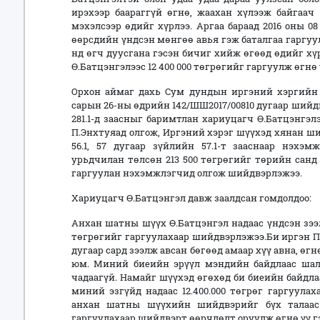
ирэхээр баараггүй өгнө, жаахан хүлээж байгаач
мэхэлсээр өдийг хүрлээ. Аргаа бараад 2016 оны 0
өөрсдийн үндсэн мөнгөө авья гэж баталгаа гаргуул
нд өгч дуусгана гэсэн бичиг хийж өгөөд өдийг хү
Ө.Батцэнгэлээс 12 400 000 төгрөгийг гаргуулж өгнө 
Орхон аймаг дахь Сум дундын иргэний хэргийн 
сарын 26-ны өдрийн 142/ШШ2017/00810 дугаар шийд
281.1-д заасныг баримтлан хариуцагч Ө.Батцэнгэл
П.Энхтуяад олгож, Иргэний хэрэг шүүхэд хянан ш
56.1, 57 дугаар зүйлийн 57.1-т зааснаар нэх
урьдчилан төлсөн 213 500 төгрөгийг төрийн санд 
гаргуулан нэхэмжлэгчид олгож шийдвэрлэжээ.
Хариуцагч Ө.Батцэнгэл давж заалдсан гомдолдоо:
Анхан шатны шүүх Ө.Батцэнгэл надаас үндсэн зээл 6
төгрөгийг гаргуулахаар шийдвэрлэжээ.Би иргэн П.Э
дугаар сард зээлж авсан бөгөөд амаар хүү авна, өг
юм. Миний биеийн эрүүл мэндийн байдлаас шалт
чадаагүй. Намайг шүүхэд өгөхөд би биеийн байдлаа
миний эзгүйд надаас 12.400.000 төгрөг гаргуула
анхан шатны шүүхийн шийдвэрийг бүх талаас 
гаргуулахаар шийдвэрт өөрчлөлт оруулж өгнө үү г