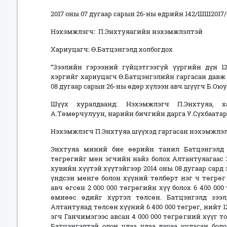
2017 оны 07 дугаар сарын 26-ны өдрийн 142/ШШ2017
Нэхэмжлэгч: П.Энхтуяагийн нэхэмжлэлтэй
Хариуцагч: Ө.Батцэнгэлд холбогдох
“Зээлийн гэрээний гүйцэтгээгүй үүргийн дүн 12
хэргийг хариуцагч Ө.Батцэнгэлийн гаргасан давж 
08 дугаар сарын 26-ны өдөр хүлээн авч шүүгч Б.Ою
Шүүх хуралдаанд: Нэхэмжлэгч П.Энхтуяа, х
А.Төмөрчулуун, нарийн бичгийн дарга У.Сүхбаатар 
Нэхэмжлэгч П.Энхтуяа шүүхэд гаргасан нэхэмжлэл
Энхтуяа миний бие өөрийн танил Батцэнгэлд 
төгрөгийг мөн эгчийн найз болох Алтантуяагаас 2 
хувийн хүүтэй хүүтэйгээр 2014 оны 08 дугаар сард
үндсэн мөнгө болон хүүний төлбөрт нэг ч төгрөг 
авч өгсөн 2 000 000 төгрөгийн хүү болох 6 400 00
өмнөөс өдийг хүртэл төлсөн. Батцэнгэлд зээл
Алтантуяад төлсөн хүүний 6 400 000 төгрөг, нийт 1
эгч Ганчимэгээс авсан 4 000 000 төгрөгний хүүг т
Батцэнгэлтэй олон удаа удаа дараа уулзсан бол