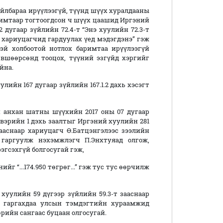
йлбараа ирүүлээгүй, түүнд шүүх хуралдааны
аримтаар тогтоогдсон ч шүүх цаашид Иргэний
дугаар зүйлийн 72.4-т “Энэ хуулийн 72.3-т
 хариуцагчид гардуулах үед мэдэгдэнэ” гэж
эй холбоотой нотлох баримтаа ирүүлээгүй
вшөөрсөнд тооцох, түүний эзгүйд хэргийг
йна.
ийн 167 дугаар зүйлийн 167.1.2 дахь хэсэгт
 анхан шатны шүүхийн 2017 оны 07 дугаар
вэрийн 1 дэхь заалтыг Иргэний хуулийн 281
 зааснаар хариуцагч Ө.Батцэнгэлээс зээлийн
г гаргуулж нэхэмжлэгч П.Энхтуяад олгож,
эгсэхгүй болгосугай гэж,
нийг “...174.950 төгрөг...” гэж тус тус өөрчилж
хуулийн 59 дүгээр зүйлийн 59.3-т зааснаар
л гаргахдаа улсын тэмдэгтийн хураамжид
рийн сангаас буцаан олгосугай.