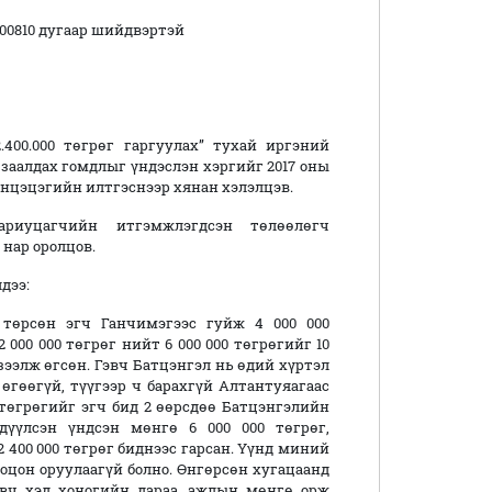
/00810 дугаар шийдвэртэй
.400.000 төгрөг гаргуулах” тухай иргэний
заалдах гомдлыг үндэслэн хэргийг 2017 оны
унцэцэгийн илтгэснээр хянан хэлэлцэв.
ариуцагчийн итгэмжлэгдсэн төлөөлөгч
нар оролцов.
дээ:
төрсөн эгч Ганчимэгээс гуйж 4 000 000
000 000 төгрөг нийт 6 000 000 төгрөгийг 10
 зээлж өгсөн. Гэвч Батцэнгэл нь өдий хүртэл
өгөөгүй, түүгээр ч барахгүй Алтантуяагаас
0 төгрөгийг эгч бид 2 өөрсдөө Батцэнгэлийн
дүүлсэн үндсэн мөнгө 6 000 000 төгрөг,
2 400 000 төгрөг биднээс гарсан. Үүнд миний
ооцон оруулаагүй болно. Өнгөрсөн хугацаанд
овч хэд хоногийн дараа, ажлын мөнгө орж