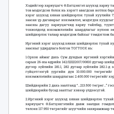
Хэдийгээр хариуцагч Ө.Батцэнгэл шүүхэд хариу та
тов мэдэгдсэн болох нь хэрэгт авагдсан нотлох б
хэрэг шүүхэд хянан шийдвэрлэх тухай хуулийн 72 
заасан үр дагаварыг нэхэмжлэл, мэдэгдэх хуудсыг
заасны дагуу хариуцагчид хариу тайлбар, түүнт
тохиолдолд нэхэмжлэлийн шаардлагыг хүлээн зө
шийдвэрлэх талаар мэдэгдэж байхыг тэмдэглэж ба
Иргэний хэрэг шүүхэд хянан шийдвэрлэх тухай хуул
заасныг удирдлага болгон ТОГТООХ нь:
1.Орхон аймаг дахь Сум дундын иргэний хэргийн
сарын 26-ны өдрийн 142/ШШ2017/00810 дугаар шийд
дүгээр зүйлийн 281.1, 282 дугаар зүйлийн 282.1-д
гүйцэтгээгүй үүргийн дүн 10.000.000 төгрөгий
нэхэмжлэлийн шаардлагаас 2.400.000 төгрөгийг хэр
Шийдвэрийн 2 дахь заалтанд “...213.500 төгрөг...” гэс
шийдвэрийн бусад заалтыг хэвээр үлдээсүгэй.
2.Иргэний хэрэг шүүхэд хянан шийдвэрлэх тухай 
хариуцагч Ө.Батцэнгэлийн давж заалдах гомдо
төлсөн 117.950 төгрөгийг шүүгчийн захирамжаар тө