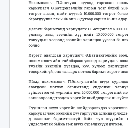
Нэхэмжлэгч П.Энхтуяа шүүхэд гаргасан нэхэ
хариуцагч Ө.Батцэнгэлийн гарын үсэг бүхий 2014
төгрөг авсан, нийт хүүтэй 10.000.000 төгрөг болс
барагдуулна гэх 2016 оны 8 дугаар сарын 16-ны өд
Дээрхи баримтанд хариуцагч Ө.Батцэнгэл 6.000.00
улмаар зээл, зээлийн хүү нийт 10.000.000 төгр
талуудын хооронд зээлийн харилцаа үүссэн ба нэ
болно.
Хэрэгт авагдсан хариуцагч Ө.Батцэнгэлийн зээл
нэхэмжлэгчийн тайлбараас үзэхэд хариуцагч зээл,
тухайн зээлийн хугацаа, хүү, хүлээх хариуцла
тодорхойгүй, энэ талаарх нотлох баримт хэрэгт ава
Иймд нэхэмжлэгч П.Энхтуяагийн шүүх хуралдаа
авагдсан нотлох баримтанд үндэслэн хариу
гүйцэтгээгүй үүргийн дүн 10.000.000 төгрөгний
зөвшөөрсөнд тооцож хэргийг шийдвэрлэх нь зүйтэ
Түүнчлэн шүүх хэргийг шийдвэрлэхдээ хэрэглэвэл
хариуцагчаас зээлийн хүү гаргуулж шийдвэрлэхдээ
д заасныг баримтлаагүй байх тул шүүхийн 
үндэслэлтэй байна гэж шүүх бүрэлдэхүүн дүгнэв.