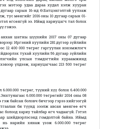
 гэх мэтээр удаа дараа худал хэлж хууран
8 дугаар сарын 16-нд Ө.Батцэнгэлтэй уулзаж
ж, тус мөнгийг 2016 оны 10 дугаар сарын 01-
ртэл өгсөнгүй ээ. Иймд хариуцагч тал болох
үү гэжээ.
анхан шатны шүүхийн 2017 оны 07 дугаар
вэрээр: Иргэний хуулийн 281 дүгээр зүйлийн
ээс 12 400 000 төгрөг гаргуулан нэхэмжлэгч
ийдвэрлэх тухай хуулийн 56 дугаар зүйлийн
эмжлэгчийн улсын тэмдэгтийн хураамжинд
хэвээр үлдээж, хариуцагчаас 213 500 төгрөг
.000.000 төгрөг, түүний хүү болох 6.400.000
нхтуяагаас 6.000.000 төгрөгийг 2014 оны 08
нө гэж байсан боловч бичгээр гэрээ хийгээгүй
гаалан би түүнд зээлж авсан мөнгөө өгч
с болоод хариу тайлбар өгч чадаагүй. Гэтэл
хаар шийдвэрлэсэнд гомдолтой байна. Иймд
нь нарийн хянаж үзэж 6.000.000 төгрөг
эжээ.