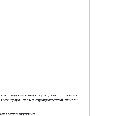
шатны шүүхийн шүүх хуралдааныг Ерөнхий
Б.Оюунцэцэг нарын бүрэлдэхүүнтэй хийсэн
нхан шатны шүүхийн