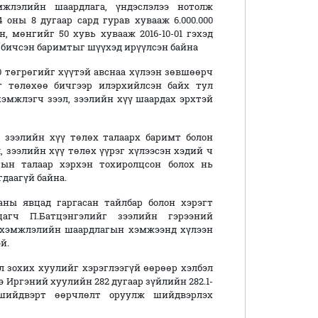
мжлэлийн шаардлага, үндэслэлээ нотолж
 оны 8 дугаар сард гурав хувааж 6.000.000
он, мөнгийг 50 хувь хувааж 2016-10-01 гэхэд
өр бичсэн баримтыг шүүхэд ирүүлсэн байна
0 төгрөгийг хүүтэй авснаа хүлээн зөвшөөрч
өг төлөхөө бичгээр илэрхийлсэн байх тул
хэмжлэгч зээл, зээлийн хүү шаардах эрхтэй
, зээлийн хүү төлөх талаарх баримт болон
 зээлийн хүү төлөх үүрэг хүлээсэн хэдий ч
гын талаар хэрхэн тохиролцсон болох нь
гдаагүй байна.
ны явцад гаргасан тайлбар болон хэрэгт
цагч П.Батцэнгэлийг зээлийн гэрээний
 нэхэмжлэлийн шаардлагын хэмжээнд хүлээн
й.
 зохих хуулийг хэрэглээгүй өөрөөр хэлбэл
 Иргэний хуулийн 282 дугаар зүйлийн 282.1-
шийдвэрт өөрчлөлт оруулж шийдвэрлэх