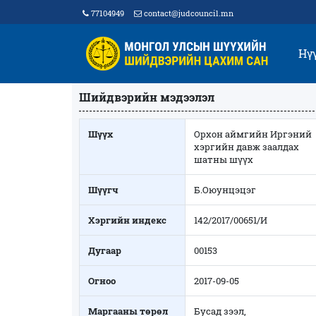
77104949
contact@judcouncil.mn
Нү
Шийдвэрийн мэдээлэл
Шүүх
Орхон аймгийн Иргэний
хэргийн давж заалдах
шатны шүүх
Шүүгч
Б.Оюунцэцэг
Хэргийн индекс
142/2017/00651/И
Дугаар
00153
Огноо
2017-09-05
Маргааны төрөл
Бусад зээл,