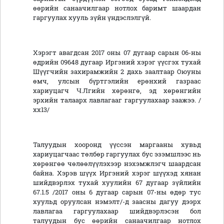
өөрийн санаачилгаар нотлох баримт шаардан
гаргуулах хууль зүйн үндэслэлгүй.
Хэрэгт авагдсан 2017 оны 07 дугаар сарын 06-ны
өдрийн 09648 дугаар Иргэний хэрэг үүсгэх тухай
Шүүгчийн захирамжийн 2 дахь заалтаар Оюуны
өмч, улсын бүртгэлийн ерөнхий газраас
хариуцагч Ч.Лгийн хөрөнгө, эд хөрөнгийн
эрхийн талаарх лавлагааг гаргуулахаар заажээ. /
хх13/
Талуудын хооронд үүссэн маргааны хувьд
хариуцагчаас төлбөр гаргуулах бус эзэмшлээс нь
хөрөнгөө чөлөөлүүлэхээр нэхэмжлэгч шаардсан
байна. Хэрэв шүүх Иргэний хэрэг шүүхэд хянан
шийдвэрлэх тухай хуулийн 67 дугаар зүйлийн
67.1.5 /2017 оны 6 дугаар сарын 07-ны өдөр тус
хуульд оруулсан нэмэлт/-д заасны дагуу дээрх
лавлагаа гаргуулахаар шийдвэрлэсэн бол
талуудын бус өөрийн санаачилгаар нотлох