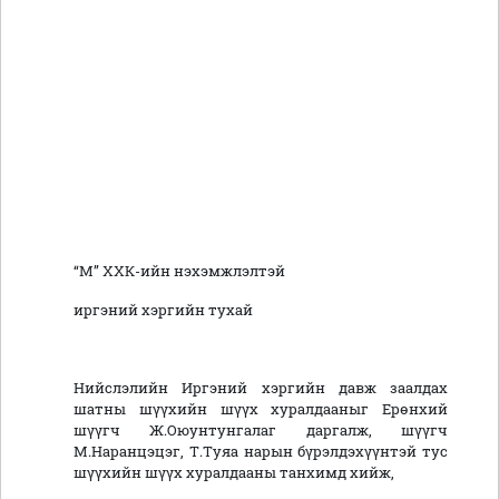
“М” ХХК-ийн нэхэмжлэлтэй
иргэний хэргийн тухай
Нийслэлийн Иргэний хэргийн давж заалдах
шатны шүүхийн шүүх хуралдааныг Ерөнхий
шүүгч Ж.Оюунтунгалаг даргалж, шүүгч
М.Наранцэцэг, Т.Туяа нарын бүрэлдэхүүнтэй тус
шүүхийн шүүх хуралдааны танхимд хийж,