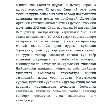
Миний бие Баянгол дүүрэг, 19 дүгээр хороо, 4
дүгээр хороолол, 62 дугаар байр, 47 тоот орон
сууцны хууль ёсны өмчлөгч бөгөөд нэхэмжлэгч
компанид ямар нэгэн өр төлбөргүй. Дүүргийн
Иргэний хэргийн анхан шатны 1 дүгээр шүүхийн
шүүгчийн 2015 оны 03 дугаар сарын 10-ны өдрийн
1687 дугаар захирамжаар хариуцагч “Ж” ХХК
болон нэхэмжлэгч “М” ХХК график гарган эвлэрч
захирамж гаргасан байдаг. Дээрх захирамжид
миний өмчлөлийн орон сууцыг худалдан
борлуулах, орон сууцаар үүргийн гүйцэтгэлийг
хангуулах талаар заагаагүй бөгөөд тус хоёр
компани хоорондын өр төлбөрийн асуудлыг
шийдвэрлэсэн. Гэтэл уг захирамжийг үндэслэн
Нийслэлийн шийдвэр гүйцэтгэх алба шийдвэр
гүйцэтгэх ажиллагаа явуулахдаа миний
өмчлөлийн дээрх орон сууцыг битүүмжлэн
хурааж, Иргэний хуулийн 177 дугаар зүйлд заасан
дуудлага худалдаагаар худалдан борлуулах
ажиллагаа явуулсан болохоос төлбөр авагчид
төлбөрт тооцуулж өгөх ажиллагаа огт
хийгдээгүй.