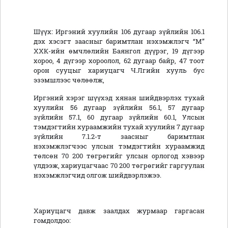
Шүүх: Иргэний хуулийн 106 дугаар зүйлийн 106.1
дэх хэсэгт заасныг баримтлан нэхэмжлэгч “М”
ХХК-ийн өмчлөлийн Баянгол дүүрэг, 19 дүгээр
хороо, 4 дүгээр хороолол, 62 дугаар байр, 47 тоот
орон сууцыг хариуцагч Ч.Лгийн хууль бус
эзэмшлээс чөлөөлж,
Иргэний хэрэг шүүхэд хянан шийдвэрлэх тухай
хуулийн 56 дугаар зүйлийн 56.1, 57 дугаар
зүйлийн 57.1, 60 дугаар зүйлийн 60.1, Улсын
тэмдэгтийн хураамжийн тухай хуулийн 7 дугаар
зүйлийн 7.1.2-т заасныг баримтлан
нэхэмжлэгчээс улсын тэмдэгтийн хураамжид
төлсөн 70 200 төгрөгийг улсын орлогод хэвээр
үлдээж, хариуцагчаас 70 200 төгрөгийг гаргуулан
нэхэмжлэгчид олгож шийдвэрлэжээ.
Хариуцагч давж заалдах журмаар гаргасан
гомдолдоо: