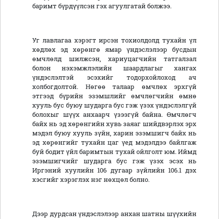
баримт бүрдүүлсэн гэх агуулгатай болжээ.
Уг лавлагаа хэрэгт ирсэн тохиолдолд тухайн үл
хөдлөх эд хөрөнгө ямар үндэслэлээр бусдын
өмчлөлд шилжсэн, хариуцагчийн татгалзал
болон нэхэмжлэлийн шаардлагыг хангах
үндэслэлтэй эсэхийг тодорхойлоход ач
холбогдолтой. Нөгөө талаар өмчлөх эрхгүй
этгээд бүрийн эзэмшлийг өмчлөгчийн өмнө
хууль бус буюу шударга бус гэж үзэх үндэслэлгүй
болохыг шүүх анхаарч үзээгүй байна. Өмчлөгч
байх нь эд хөрөнгийн хувь заяаг шийдвэрлэх эрх
мэдэл буюу хууль зүйн, харин эзэмшигч байх нь
эд хөрөнгийг тухайн цаг үед мэдэлдээ байлгаж
буй бодит үйл баримтын тухай ойлголт юм. Иймд
эзэмшигчийг шударга бус гэж үзэх эсэх нь
Иргэний хуулийн 106 дугаар зүйлийн 106.1 дэх
хэсгийг хэрэглэх нэг нөхцөл болно.
Дээр дурдсан үндэслэлээр анхан шатны шүүхийн