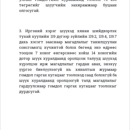
төгрөгийг шүүгчийн захирамжаар буцаан
олгосугай.
3. Иргэний хэрэг шүүхэд хянан шийдвэрлэх
тухай хуулийн 119 дүгээр зүйлийн 119.2, 119.4, 119.7
дахь хэсэгт зааснаар магадлалыг танилцуулан
сонсгомогц хүчинтэй болох бөгөөд энэ өдрөөс
тооцон 7 хоног өнгөрснөөс хойш 14 хоногийн
дотор шүүх хуралдаанд оролцсон талууд шүүхэд
хүрэлцэн ирж магадлалыг гардан авах, энэхүү
үүргээ биелүүлээгүй нь хяналтын журмаар
гомдол гаргах хугацааг тоолоход саад болохгүй ба
шүүх хуралдаанд оролцоогүй талд магадлалыг
гардуулснаар гомдол гаргах хугацааг тоолохыг
дурдсугай.