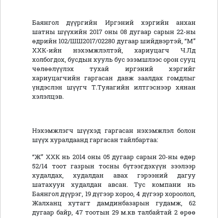
Баянгол дүүргийн Иргэний хэргийн анхан
шатны шүүхийн 2017 оны 08 дугаар сарын 22-ны
өдрийн 102/ШШ2017/02280 дугаар шийдвэртэй, “М”
ХХК-ийн нэхэмжлэлтэй, хариуцагч Ч.Лд
холбогдох, бусдын хууль бус эзэмшлээс орон сууц
чөлөөлүүлэх тухай иргэний хэргийг
хариуцагчийн гаргасан давж заалдах гомдлыг
үндэслэн шүүгч Т.Туяагийн илтгэснээр хянан
хэлэлцэв.
Нэхэмжлэгч шүүхэд гаргасан нэхэмжлэл болон
шүүх хуралдаанд гаргасан тайлбартаа:
“Ж” ХХК нь 2014 оны 05 дугаар сарын 20-ны өдөр
52/14 тоот газрын тосны бүтээгдэхүүн зээлээр
худалдах, худалдан авах гэрээний дагуу
шатахуун худалдан авсан. Тус компани нь
Баянгол дүүрэг, 19 дүгээр хороо, 4 дүгээр хороолол,
Жалханц хутагт дамдинбазарын гудамж, 62
дугаар байр, 47 тоотын 29 м.кв талбайтай 2 өрөө