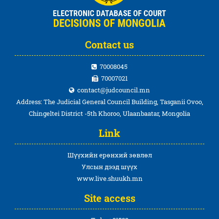
Contact us
70008045
70007021
contact@judcouncil.mn
Address: The Judicial General Council Building, Tasganii Ovoo,
Chingeltei District -5th Khoroo, Ulaanbaatar, Mongolia
Link
Шүүхийн ерөнхий зөвлөл
Улсын дээд шүүх
www.live.shuukh.mn
Site access