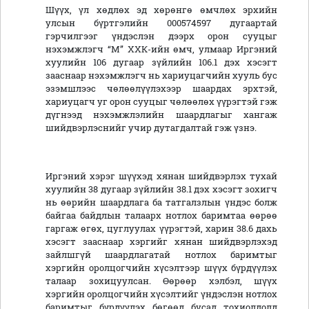
Шүүх, үл хөдлөх эд хөрөнгө өмчлөх эрхийн
улсын бүртгэлийн 000574597 дугаартай
гэрчилгээг үндэслэн дээрх орон сууцыг
нэхэмжлэгч “М” ХХК-ийн өмч, улмаар Иргэний
хуулийн 106 дугаар зүйлийн 106.1 дэх хэсэгт
зааснаар нэхэмжлэгч нь хариуцагчийн хууль бус
эзэмшлээс чөлөөлүүлэхээр шаардах эрхтэй,
хариуцагч уг орон сууцыг чөлөөлөх үүрэгтэй гэж
дүгнээд нэхэмжлэлийн шаардлагыг хангаж
шийдвэрлэснийг учир дутагдалтай гэж үзнэ.
Иргэний хэрэг шүүхэд хянан шийдвэрлэх тухай
хуулийн 38 дугаар зүйлийн 38.1 дэх хэсэгт зохигч
нь өөрийн шаардлага ба татгалзлын үндэс болж
байгаа байдлын талаарх нотлох баримтаа өөрөө
гаргаж өгөх, цуглуулах үүрэгтэй, харин 38.6 дахь
хэсэгт зааснаар хэргийг хянан шийдвэрлэхэд
зайлшгүй шаардлагатай нотлох баримтыг
хэргийн оролцогчийн хүсэлтээр шүүх бүрдүүлэх
талаар зохицуулсан. Өөрөөр хэлбэл, шүүх
хэргийн оролцогчийн хүсэлтийг үндэслэн нотлох
баримтыг бүрдүүлэх бөгөөд бусад тохиолдолд