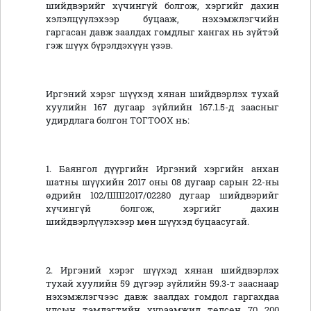
шийдвэрийг хүчингүй болгож, хэргийг дахин
хэлэлцүүлэхээр буцааж, нэхэмжлэгчийн
гаргасан давж заалдах гомдлыг хангах нь зүйтэй
гэж шүүх бүрэлдэхүүн үзэв.
Иргэний хэрэг шүүхэд хянан шийдвэрлэх тухай
хуулийн 167 дугаар зүйлийн 167.1.5-д заасныг
удирдлага болгон ТОГТООХ нь:
1. Баянгол дүүргийн Иргэний хэргийн анхан
шатны шүүхийн 2017 оны 08 дугаар сарын 22-ны
өдрийн 102/ШШ2017/02280 дугаар шийдвэрийг
хүчингүй болгож, хэргийг дахин
шийдвэрлүүлэхээр мөн шүүхэд буцаасугай.
2. Иргэний хэрэг шүүхэд хянан шийдвэрлэх
тухай хуулийн 59 дүгээр зүйлийн 59.3-т зааснаар
нэхэмжлэгчээс давж заалдах гомдол гаргахдаа
улсын тэмдэгтийн хураамжид төлсөн 70 200