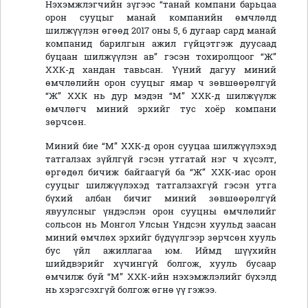
Нэхэмжлэгчийн зүгээс “танай компани барьцаа
орон сууцыг манай компанийн өмчлөлд
шилжүүлэн өгөөд 2017 оны 5, 6 дугаар сард манай
компанид барилгын ажил гүйцэтгэж дуусаад
буцаан шилжүүлэн ав” гэсэн тохиролцоог “Ж”
ХХК-д хандан тавьсан. Үүний дагуу миний
өмчлөлийн орон сууцыг ямар ч зөвшөөрөлгүй
“Ж” ХХК нь дур мэдэн “М” ХХК-д шилжүүлж
өмчлөгч миний эрхийг тус хоёр компани
зөрчсөн.
Миний бие “М” ХХК-д орон сууцаа шилжүүлэхэд
татгалзах зүйлгүй гэсэн утгатай нэг ч хүсэлт,
өргөдөл бичиж байгаагүй ба “Ж” ХХК-иас орон
сууцыг шилжүүлэхэд татгалзахгүй гэсэн утга
бүхий албан бичиг миний зөвшөөрөлгүй
явуулсныг үндэслэн орон сууцны өмчлөлийг
сольсон нь Монгол Улсын Үндсэн хуульд заасан
миний өмчлөх эрхийг бүдүүлгээр зөрчсөн хууль
бус үйл ажиллагаа юм. Иймд шүүхийн
шийдвэрийг хүчингүй болгож, хууль бусаар
өмчилж буй “М” ХХК-ийн нэхэмжлэлийг бүхэлд
нь хэрэгсэхгүй болгож өгнө үү гэжээ.