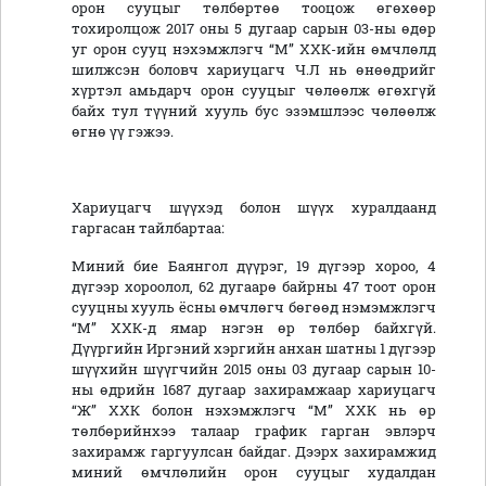
орон сууцыг төлбөртөө тооцож өгөхөөр
тохиролцож 2017 оны 5 дугаар сарын 03-ны өдөр
уг орон сууц нэхэмжлэгч “М” ХХК-ийн өмчлөлд
шилжсэн боловч хариуцагч Ч.Л нь өнөөдрийг
хүртэл амьдарч орон сууцыг чөлөөлж өгөхгүй
байх тул түүний хууль бус эзэмшлээс чөлөөлж
өгнө үү гэжээ.
Хариуцагч шүүхэд болон шүүх хуралдаанд
гаргасан тайлбартаа:
Миний бие Баянгол дүүрэг, 19 дүгээр хороо, 4
дүгээр хороолол, 62 дугаарө байрны 47 тоот орон
сууцны хууль ёсны өмчлөгч бөгөөд нэмэмжлэгч
“М” ХХК-д ямар нэгэн өр төлбөр байхгүй.
Дүүргийн Иргэний хэргийн анхан шатны 1 дүгээр
шүүхийн шүүгчийн 2015 оны 03 дугаар сарын 10-
ны өдрийн 1687 дугаар захирамжаар хариуцагч
“Ж” ХХК болон нэхэмжлэгч “М” ХХК нь өр
төлбөрийнхээ талаар график гарган эвлэрч
захирамж гаргуулсан байдаг. Дээрх захирамжид
миний өмчлөлийн орон сууцыг худалдан