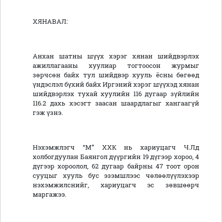
ХЯНАВАЛ:
Анхан шатны шүүх хэрэг хянан шийдвэрлэх
ажиллагааны хуулиар тогтоосон журмыг
зөрчсөн байх тул шийдвэр хууль ёсны бөгөөд
үндэслэл бүхий байх Иргэний хэрэг шүүхэд хянан
шийдвэрлэх тухай хуулийн 116 дугаар зүйлийн
116.2 дахь хэсэгт заасан шаардлагыг хангаагүй
гэж үзнэ.
Нэхэмжлэгч “М” ХХК нь хариуцагч Ч.Лд
холбогдуулан Баянгол дүүргийн 19 дүгээр хороо, 4
дүгээр хороолол, 62 дугаар байрны 47 тоот орон
сууцыг хууль бус эзэмшлээс чөлөөлүүлэхээр
нэхэмжилснийг, хариуцагч эс зөвшөөрч
маргажээ.