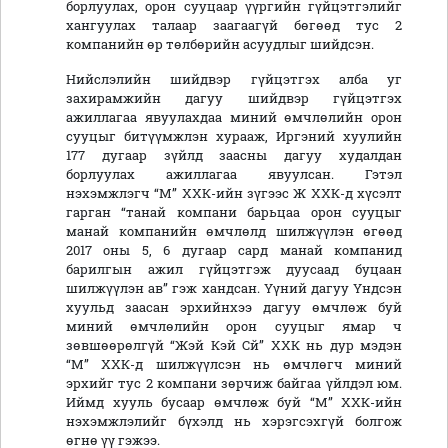
борлуулах, орон сууцаар үүргийн гүйцэтгэлийг
хангуулах талаар заагаагүй бөгөөд тус 2
компанийн өр төлбөрийн асуудлыг шийдсэн.
Нийслэлийн шийдвэр гүйцэтгэх алба уг
захирамжийн дагуу шийдвэр гүйцэтгэх
ажиллагаа явуулахдаа миний өмчлөлийн орон
сууцыг битүүмжлэн хурааж, Иргэний хуулийн
177 дугаар зүйлд заасны дагуу худалдан
борлуулах ажиллагаа явуулсан. Гэтэл
нэхэмжлэгч “М” ХХК-ийн зүгээс Ж ХХК-д хүсэлт
гарган “танай компани барьцаа орон сууцыг
манай компанийн өмчлөлд шилжүүлэн өгөөд
2017 оны 5, 6 дугаар сард манай компанид
барилгын ажил гүйцэтгэж дуусаад буцаан
шилжүүлэн ав” гэж хандсан. Үүний дагуу Үндсэн
хуульд заасан эрхийнхээ дагуу өмчлөж буй
миний өмчлөлийн орон сууцыг ямар ч
зөвшөөрөлгүй “Жэй Кэй Сй” ХХК нь дур мэдэн
“М” ХХК-д шилжүүлсэн нь өмчлөгч миний
эрхийг тус 2 компани зөрчиж байгаа үйлдэл юм.
Иймд хууль бусаар өмчлөж буй “М” ХХК-ийн
нэхэмжлэлийг бүхэлд нь хэрэгсэхгүй болгож
өгнө үү гэжээ.