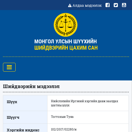
Алдаа мэдээлэх
Шийдвэрийн мэдээлэл
Шүүх
Нийслэлийн Иргэний хэргийн давж заалдах
шатны шүүх
Шүүгч
Тогтохын Туяа
Хэргийн индекс
102/2017/02280/и