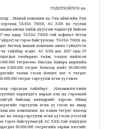
ТОДОРХОЙЛОХ нь:
элд: ...Манай компани нь Төв аймгийн Лүн
хүрээнд ТАЗЗА ТӨХК, АС ХХК нь туслан
аандаа ажлаа хийж дуусгаж чадахгүй байсан
27-ны өдөр ТАЗЗА ТӨХК-тай асфальт бетон
гүйцэтгэх гэрээ байгуулсан. ТАЗЗА ТӨХК нь
дэг бөгөөд манай компани ажил гүйцэтгэх
эх тайлбар өгдөг. АС ХХК-иас 2017 оны 07
лдэгдэл төлбөрөөс төлж, тооцоо нийлсэн
.000.000 төгрөгөөс Ниссан Навара маркийн
өн 5.000.000 төгрөг бэлнээр нийт 30.000.000
өгрөгийг төлнө гэсэн боловч нэг ч төгрөг
0.000.000 төгрөг гаргуулж өгнө үү гэжээ.
эд гаргасан тайлбарт: ...Нэхэмжлэгчийн
руулбал хариуцагч нарын хэн нь гэрээний
рхойгүй байсаар өнөөдрийг хүрсэн. Иймд
төгрөгийг гаргуулж өгнө үү гэсэн нь ямар
ухам аль компаниас нь хэдэн төгрөг нэхээд
ыг нь олоод гаргуулж өгнө үү гэсэн утгатай
ө гэрээ байгуулаагүй АС ХХК-тай үлдэгдэл
дэгдэл 50.000.000 төгрөгийн зарим хэсгийг