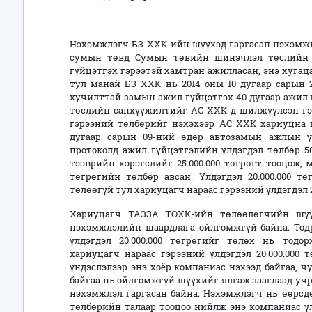
Нэхэмжлэгч БЗ ХХК-ийн шүүхэд гаргасан нэхэмжл
сумын төвд Сумын төвийн шинэчлэл төслийн 
гүйцэтгэх гэрээтэй хамтран ажилласан, энэ хугац
тул манай БЗ ХХК нь 2014 оны 10 дугаар сарын 
хучилттай замын ажил гүйцэтгэх 40 дугаар ажил 
төслийн санхүүжилтийг АС ХХК-д шилжүүлсэн гэ
гэрээний төлбөрийг нэхэхээр АС ХХК хариуцна г
дугаар сарын 09-ний өдөр автозамын ажлын ү
протоколд ажил гүйцэтгэлийн үлдэгдэл төлбөр 50
тээврийн хэрэгслийг 25.000.000 төгрөгт тооцож, м
төгрөгийн төлбөр авсан. Үлдэгдэл 20.000.000 т
төлөөгүй тул хариуцагч нараас гэрээний үлдэгдэл 2
Хариуцагч ТАЗЗА ТӨХК-ийн төлөөлөгчийн шүүх
нэхэмжлэлийн шаардлага ойлгомжгүй байна. Тод
үлдэгдэл 20.000.000 төгрөгийг төлөх нь тодо
хариуцагч нараас гэрээний үлдэгдэл 20.000.000 
үндэслэлээр энэ хоёр компаниас нэхээд байгаа, ч
байгаа нь ойлгомжгүй шүүхийг ялгаж зааглаад учр
нэхэмжлэл гаргасан байна. Нэхэмжлэгч нь өөрсдө
төлбөрийн талаар тооцоо нийлж энэ компаниас үл