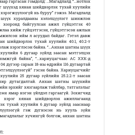
 гаргасан гомдолд: ...Магадлалд “...нотлох
эг шүүхэд хянан шийдвэрлэх тухай хуулийн
н хэрэгжүүлээгүй нь буруу” гэжээ. Магадлалд
 шүүх хуралдааны хэлэлцүүлэгт шинжлэн
н хооронд байгуулсан ажил гүйцэтгэх 40
ажлаа хийж гүйцэтгэсэн, гүйцэтгэсэн ажлын
мжилсэн ийм л асуудап байдаг. Гэтэл давж
н шийдвэрлэх тухай хуулийн 40.1, 40.2-т
лаж хэрэглэсэн байна. “...Анхан шатны шүүх
хуулийн 6 дугаар зүйлд заасан мэтгэлцэх
омжгүй байна”, “...хариуцагчаас АС ХХК-д
 04 дүгээр сарын 18-ны өдрийн 116 дугаартай
тгэлцүүлээгүй” гэсэн байна. Хариуцагчийг
уулийн 25 дугаар зүйлийн 25.2.2-т заасан
учир дутагдалтай. Анхан шатны шүүхийн
ийн эрхийг хязгаарлаж тайлбар, татгалзлыг
чсөн ямар нэгэн үйлдэл гаргаагүй. Зохигчид
ж хэрэг хянан шийдвэрлэх ажиллагаанд
эх тухай хуулийн 6 дугаар зүйлд зааснаар
длүүлээгүй гэж дүгнэсэн нь хууль зүйн
магадлалыг хүчингүй болгож, анхан шатны
Л: