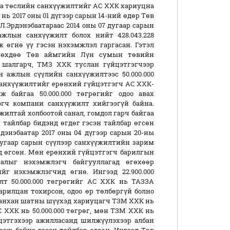
аа төслийн санхүүжилтийг АС ХХК хариуцна
ь 2017 оны 01 дүгээр сарын 14-ний өдөр Төв
.Эрдэнэбаатараас 2014 оны 07 дугаар сарын
ажлын санхүүжилт болох нийт 428.043.228
ж өгнө үү гэсэн нэхэмжлэл гаргасан. Гэтэл
гөхдөө Төв аймгийн Лүн сумын төвийн
шалгарч, ТМЗ ХХК туслан гүйцэтгэгчээр
 ажлын сүүлийн санхүүжилтээс 50.000.000
 санхүүжилтийг ерөнхий гүйцэтгэгч АС ХХК-
 байгаа 50.000.000 төгрөгийг одоо авах
эгч компани санхүүжилт хийгээгүй байна.
жилтай холбоотой санал, гомдол гарч байгаа
 тайлбар бидэнд өгдөг гэсэн тайлбар өгсөн
энэбаатар 2017 оны 04 дүгээр сарын 20-ны
дугаар сарын сүүлээр санхүүжилтийн зарим
ид өгсөн. Мөн ерөнхий гүйцэтгэгч барилгын
иалыг нэхэмжлэгч байгууллагад өгөхөөр
ийг нэхэмжлэгчид өгнө. Ингээд 22.900.000
лт 50.000.000 төгрөгийг АС ХХК нь ТАЗЗА
рилцан тохирсон, одоо өр төлбөргүй болно
 анхан шатны шүүхэд хариуцагч ТЗМ ХХК нь
С ХХК нь 50.000.000 төгрөг, мөн ТЗМ ХХК нь
йцэтгэхээр ажилласанд шилжүүлэхээр албан