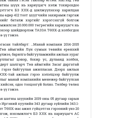
заж байна гэсэн тайлбар өгсөн. Ингээд Төв
атны шүүх нь хариуцагч хэлж тохирохдоо
цэтгэгч БЗ ХХК-д шилжүүлэхээр харилцан
-ны өдөр 412 тоот шүүгчийн захирамж гаргаж
нийг баталж хэргийг хэрэгсэхгүй болгож
жилсэн 20.000.000 төгрөгийн хариуцагч нь
эхээр шийдвэрлэж ТАЗЗА ТӨХК-д холбогдох
 үү гэжээ.
сан тайлбарт: ...Манай компани 2014-2015
 Төв аймгийн Лүн сумын төвийн ерөнхий
сүлжээ, барилга байгууламжийн ажлын зураг
уллагыг цэвэр, бохир ус, дулаанд холбох,
дерт шалгарч Төв аймгийн Засаг даргатай
т гэрээ байгуулан ажилласан. Дээрх ажлын
ХХК-тай ажлын гэрээ хэлэлцээр байгуулж
колыг манай компанийн менежер байгуулсан
ийсэн, одоо тооцоогүй болно. Төлбөр төлөх
ө үү гэжээ.
н шатны шүүхийн 2019 оны 05 дугаар сарын
 Иргэний хуулийн 343 дугаар зүйлийн 343.1-
лт ТӨХК-иас ажил гүйцэтгэх гэрээний үнэ 20
олгож, нэхэмжлэгч БЗ ХХК нь хариуцагч АС