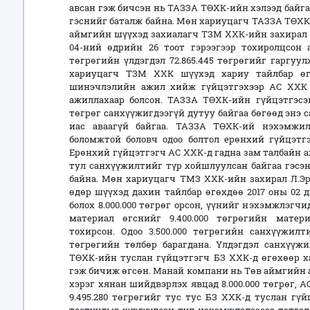
авсан гэж бичсэн нь ТАЗЗА ТӨХК-ийн хэлээд байг
гэснийг баталж байна. Мөн хариуцагч ТАЗЗА ТӨХК н
аймгийн шүүхэд захиалагч ТЗМ ХХК-ийн захирал Л
04-ний өдрийн 26 тоот гэрээгээр тохиролцсон 
төгрөгийн үлдэгдэл 72.865.445 төгрөгийг гаргуул
хариуцагч ТЗМ ХХК шүүхэд хариу тайлбар ө
шинэчлэлийн ажил хийж гүйцэтгэхээр АС ХХК 
ажиллахаар болсон. ТАЗЗА ТӨХК-ийн гүйцэтгэсэн
төгрөг санхүүжигдээгүй дутуу байгаа бөгөөд энэ
иас аваагүй байгаа. ТАЗЗА ТӨХК-ий нэхэмжилж
боломжтой боловч одоо болтол ерөнхий гүйцэтг
Ерөнхий гүйцэтгэгч АС ХХК-д гадна зам талбайн а
тул санхүүжилтийг түр хойшлуулсан байгаа гэсэн
байна. Мөн хариуцагч ТМЗ ХХК-ийн захирал Л.Эрд
өдөр шүүхэд дахин тайлбар өгөхдөө 2017 оны 02 
болох 8.000.000 төгрөг орсон, үүнийг нэхэмжлэгч
материал өгснийг 9.400.000 төгрөгийн матер
тохирсон. Одоо 3.500.000 төгрөгийн санхүүжилт
төгрөгийн төлбөр барагдана. Үлдэгдэл санхүүжи
ТӨХК-ийн туслан гүйцэтгэгч БЗ ХХК-д өгөхөөр ха
гэж бичиж өгсөн. Манай компани нь Төв аймгийн
хэрэг хянан шийдвэрлэх явцад 8.000.000 төгрөг, А
9.495.280 төгрөгийг тус тус БЗ ХХК-д туслан гү