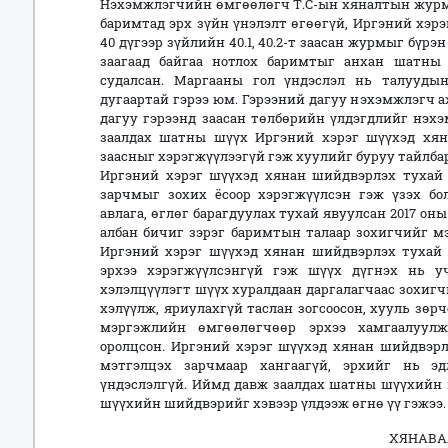
Нэхэмжлэгчийн өмгөөлөгч Т.С-ын хяналтын журмаар
баримтад эрх зүйн үнэлэлт өгөөгүй, Иргэний хэр
40 дүгээр зүйлийн 40.1, 40.2-т заасан журмыг бүрэ
заагаад байгаа нотлох баримтыг анхан шатны
судалсан. Маргааны гол үндэслэл нь талууды
дугаартай гэрээ юм. Гэрээний дагуу нэхэмжлэгч 
дагуу гэрээнд заасан төлбөрийн үлдэгдлийг нэхэ
заалдах шатны шүүх Иргэний хэрэг шүүхэд хяна
заасныг хэрэгжүүлээгүй гэж хуулийг буруу тайлбар
Иргэний хэрэг шүүхэд хянан шийдвэрлэх тухай 
зарчмыг зохих ёсоор хэрэгжүүлсэн гэж үзэх бол
авлага, өглөг барагдуулах тухай явуулсан 2017 оны
албан бичиг зэрэг баримтын талаар зохигчийг мэ
Иргэний хэрэг шүүхэд хянан шийдвэрлэх тухай х
эрхээ хэрэгжүүлсэнгүй гэж шүүх дүгнэх нь 
хэлэлцүүлэгт шүүх хуралдаан даргалагчаас зохигч
хэлүүлж, яриулахгүй таслан зогсоосон, хууль зөр
мэргэжлийн өмгөөлөгчөөр эрхээ хамгаалуул
оролцсон. Иргэний хэрэг шүүхэд хянан шийдвэрл
мэтгэлцэх зарчмаар хангаагүй, эрхийг нь э
үндэслэлгүй. Иймд давж заалдах шатны шүүхийн 
шүүхийн шийдвэрийг хэвээр үлдээж өгнө үү гэжээ.
ХЯНАВА