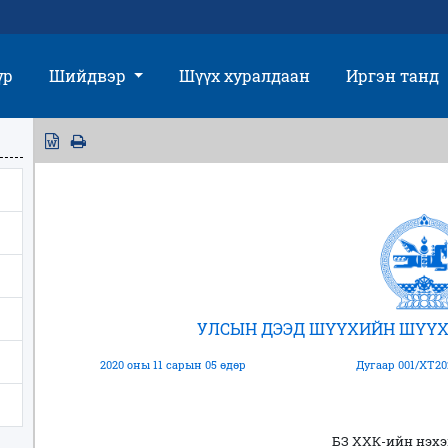
үр
Шийдвэр
Шүүх хуралдаан
Иргэн танд
УЛСЫН ДЭЭД ШҮҮХИЙН ШҮҮХ
2020 оны 11 сарын 05 өдөр
Дугаар 001/ХТ20
БЗ ХХК-ийн нэх