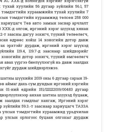
ч АС ХХК-д холбогдох хэргийг хэрэгсэхгүй
тухай хуулийн 56 дугаар зүйлийн 56.1, 57
сын тэмдэгтийн хураамжийн тухай хуулийн 7
улсын тэмдэгтийн хураамжид төлсөн 258 000
 хариуцагч Төв авто замын засвар арчлалт
З ХХК-д олгож, иргэний хэрэг шүүхэд хянан
2-т заасны дагуу зохигч, түүний төлөөлөгч,
сан өдрөөс хойш 14 хоногийн дотор давж
ах эрхтэйг дурдаж, иргэний хэрэг шүүхэд
лийн 119.4, 119.7-д зааснаар шийдвэрийг
4 хоногийн дотор зохигч, түүний өмгөөлөгч
 авах үүргээ биелүүлээгүй нь давж заалдах
лохгүйг дурдаж шийдвэрлэжээ.
шатны шүүхийн 2019 оны 6 дугаар сарын 19-
Төв аймаг дахь сум дундын иргэний хэргийн
 01-ний өдрийн 151/ШШ2019/00483 дугаар
двэрлүүлэхээр анхан шатны шүүхэд буцааж,
 заалдах гомдлыг хангаж, Иргэний хэрэг
 зүйлийн 59.3.-т зааснаар хариуцагч ТАЗЗА
аа улсын тэмдэгтийн хураамжид урьдчилан
р улсын орлогоос буцаан олгохыг дурдаж