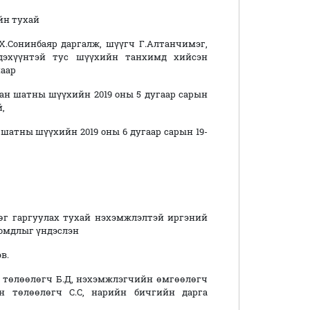
йн тухай
.Сонинбаяр даргалж, шүүгч Г.Алтанчимэг,
элдэхүүнтэй тус шүүхийн танхимд хийсэн
наар
ан шатны шүүхийн 2019 оны 5 дугаар сарын
,
шатны шүүхийн 2019 оны 6 дугаар сарын 19-
рөг гаргуулах тухай нэхэмжлэлтэй иргэний
омдлыг үндэслэн
в.
 төлөөлөгч Б.Д, нэхэмжлэгчийн өмгөөлөгч
н төлөөлөгч С.С, нарийн бичгийн дарга