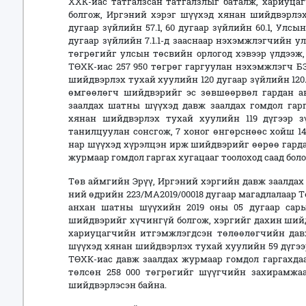
ХХК-иас татгалзсан татгалзлыг баталж, хариуцаг
болгож, Иргэний хэрэг шүүхэд хянан шийдвэрлэх 
дугаар зүйлийн 57.1, 60 дугаар зүйлийн 60.1, Ул
дугаар зүйлийн 7.1.1-д зааснаар нэхэмжлэгчийн 
төгрөгийг улсын төсвийн орлогод хэвээр үлдээж,
ТӨХК-иас 257 950 төгрөг гаргуулан нэхэмжлэгч Б
шийдвэрлэх тухай хуулийн 120 дугаар зүйлийн 120.
өмгөөлөгч шийдвэрийг эс зөвшөөрвөл гардан ав
заалдах шатны шүүхэд давж заалдах гомдол гарг
хянан шийдвэрлэх тухай хуулийн 119 дүгээр зүй
танилцуулан сонсгож, 7 хоног өнгөрснөөс хойш 1
нар шүүхэд хүрэлцэн ирж шийдвэрийг өөрөө гардан
журмаар гомдол гаргах хугацааг тоолоход саад бо
Төв аймгийн Эрүү, Иргэний хэргийн давж заалдах 
ний өдрийн 223/МА2019/00018 дугаар магадлалаар 
анхан шатны шүүхийн 2019 оны 05 дугаар сарын
шийдвэрийг хүчингүй болгож, хэргийг дахин ший
хариуцагчийн итгэмжлэгдсэн төлөөлөгчийн давж
шүүхэд хянан шийдвэрлэх тухай хуулийн 59 дүгээр
ТӨХК-иас давж заалдах журмаар гомдол гаргахд
төлсөн 258 000 төгрөгийг шүүгчийн захирамжаа
шийдвэрлэсэн байна.