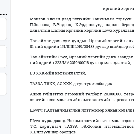
иргэний хэрги
Монгол Улсын дээд шүүхийн Танхимын тэргүүн Х
П.Золзаяа, Б.Ундрах, Х.Эрдэнэсувд нарын бүр
хяналтын шатны иргэний
хэргийн шүүх хуралдаа
Төв аймаг дахь сум дундын Иргэний хэргийн анх
01-ний өдрийн 151/ШШ2019/00483 дугаар шийдвэртэй
Төв аймгийн Эрүү, Иргэний хэргийн давж заалдах 
ний өдрийн 223/МА2019/00018 дугаар магадлалтай,
БЗ ХХК-ийн нэхэмжлэлтэй,
ТАЗЗА ТӨХК, АС ХХК-д тус тус холбогдох
Ажил гүйцэтгэх гэрээний төлбөрт 20.000.000 төг
хэргийг нэхэмжлэгчийн өмгөөлөгчийн гаргасан г
Шүүгч Г.Алтанчимэгийн илтгэснээр хянан хэлэлцэ
Шүүх хуралдаанд: Нэхэмжлэгчийн итгэмжлэгдсэн
Т.С, хариуцагч ТАЗЗА ТӨХК-ийн итгэмжлэгдсэ
Х.Билгүүн нар оролцов.