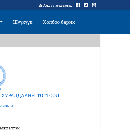
Алдаа мэдээлэх
Шүүхүүд
Холбоо барих
 ХУРАЛДААНЫ ТОГТООЛ
20/00763
эмжлэлтэй