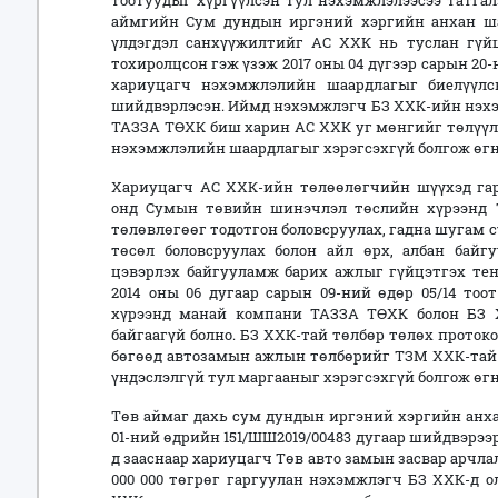
тоотуудыг хүргүүлсэн тул нэхэмжлэлээсээ татгал
аймгийн Сум дундын иргэний хэргийн анхан ш
үлдэгдэл санхүүжилтийг АС ХХК нь туслан гүй
тохиролцсон гэж үзэж 2017 оны 04 дүгээр сарын 20
хариуцагч нэхэмжлэлийн шаардлагыг биелүүлс
шийдвэрлэсэн. Иймд нэхэмжлэгч БЗ ХХК-ийн нэхэм
ТАЗЗА ТӨХК биш харин АС ХХК уг мөнгийг төлүүл
нэхэмжлэлийн шаардлагыг хэрэгсэхгүй болгож өгнө
Хариуцагч АС ХХК-ийн төлөөлөгчийн шүүхэд гарга
онд Сумын төвийн шинэчлэл төслийн хүрээнд
төлөвлөгөөг тодотгон боловсруулах, гадна шугам 
төсөл боловсруулах болон айл өрх, албан байгу
цэвэрлэх байгууламж барих ажлыг гүйцэтгэх тен
2014 оны 06 дугаар сарын 09-ний өдөр 05/14 тоо
хүрээнд манай компани ТАЗЗА ТӨХК болон БЗ 
байгаагүй болно. БЗ ХХК-тай төлбөр төлөх прото
бөгөөд автозамын ажлын төлбөрийг ТЗМ ХХК-тай х
үндэслэлгүй тул маргааныг хэрэгсэхгүй болгож өгн
Төв аймаг дахь сум дундын иргэний хэргийн анха
01-ний өдрийн 151/ШШ2019/00483 дугаар шийдвэрээр
д зааснаар хариуцагч Төв авто замын засвар арчла
000 000 төгрөг гаргуулан нэхэмжлэгч БЗ ХХК-д 