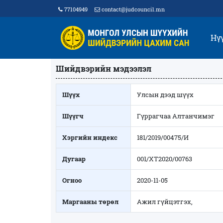
77104949
contact@judcouncil.mn
Нү
Шийдвэрийн мэдээлэл
Шүүх
Улсын дээд шүүх
Шүүгч
Гүррагчаа Алтанчимэг
Хэргийн индекс
181/2019/00475/И
Дугаар
001/ХТ2020/00763
Огноо
2020-11-05
Маргааны төрөл
Ажил гүйцэтгэх,