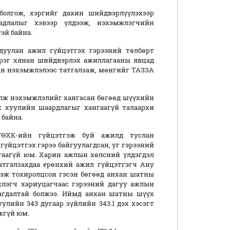
олгож, хэргийг дахин шийдвэрлүүлэхээр
длалыг хэвээр үлдээж, нэхэмжлэгчийн
эй байна.
дуулан ажил гүйцэтгэх гэрээний төлбөрт
хэрэг хянан шийдвэрлэх ажиллагааны явцад
ан нэхэмжлэлээс татгалзаж, мөнгийг ТАЗЗА
лж нэхэмжлэлийг хангасан бөгөөд шүүхийн
х хуулийн шаардлагыг хангаагүй талаархи
 байна.
ӨХК-ийн гүйцэтгэж буй ажилд туслан
гүйцэтгэх гэрээ байгуулагдсан, уг гэрээний
гаагүй юм. Харин ажлын хөлсний үлдэгдэл
татгалзахдаа ерөнхий ажил гүйцэтгэгч Ану
ээж тохиролцсон гэсэн бөгөөд анхан шатны
жлэгч хариуцагчаас гэрээний дагуу ажлын
агдалтай болжээ. Иймд анхан шатны шүүх
лийн 343 дугаар зүйлийн 343.1 дэх хэсэгт
жгүй юм.