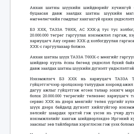
Анхан шатны шүүхийн шийдвэрийг хүчингүй б
буцаасан давж заалдах шатны шүүхийн мага
өмгөөлөгчийн гомдлыг хангахгүй орхих үндэслэлт
БЗ ХХК, ТАЗЗА ТӨХК, АС ХХК-д тус тус холбог
20.000.000 төгрөг гаргуулах нэхэмжлэл гаргаж, 
хариуцагч Ану сервис ХХК-д холбогдуулан гаргас
ХХК-с гаргуулахаар болжээ.
Анхан шатны шүүх ТАЗЗА ТӨХК-с мөнгийг гаргуу
шийдвэр хууль ёсны бөгөөд үндэслэл бүхий бай
давж заалдах шатны шүүхийн дүгнэлт үндэслэлтэй
Нэхэмжлэгч БЗ ХХК нь хариуцагч ТАЗЗА Т
гүйцэтгэгчээр оролцохоор талуудын хооронд ажил 
дагуу ажлыг гүйцэтгэж өгсөн талаар зохигч мар
болох 20.000.000 төгрөгийг төлөхөөс хариуцагч 
сервис ХХК нь дээрх мөнгийг төлөх үүргийг хүл
шүүх дээрх байдалд дүгнэлт хийлгүйгээр нэхэм
хөлсийг шаардах эрхтэй гэж үзсэн нь учир дут
нэхэмжлэлийг хангаж шийдвэрлэхдээ Иргэний хуу
заасныг зөв тайлбарлан хэрэглэсэн гэж үзэх болом