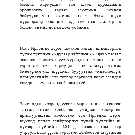
байхад хариуцагч тал шүүх хуралдаанд
оролцоогүй. Тэрээр шүүхийн зохион
байгуулалтын ажиллагаанаас болж шүүх
хуралдаанд оролцож чадаагүй гэж тайлбарлах
боловч энэ нь нотлогдохгүй байна.
Мөн Иргэний хэрэг шүүхэд хянан шийдвэрлэх
тухай хуулийн 76 дугаар зүйлийн 76.2 дахь хэсэгт
зааснаар зохигч шүүх хуралдааны товыг лавлах
үүрэгтэй тул хариуцагч нь энэхүү үүргээ
биелүүлээгүйд шүүхийг буруутгах үндэслэлгүй,
хариуцагчийн энэ талаар гаргасан давж заалдах
гомдлыг хүлээн авах боломжгүй.
Зохигчдын хооронд үүссэн маргаан нь гэрээнээс
татгалзсантай холбогдон учирсан хохирлыг
арилгуулахтай холбоотой тул Иргэний хэрэг
шүүхэд хянан шийдвэрлэх тухай хуулийн 82
дугаар зүйлийн 82.1.1-д заасан гэм хор
учруулснаас үүсэх үүрэгтэй холбоотой маргааны