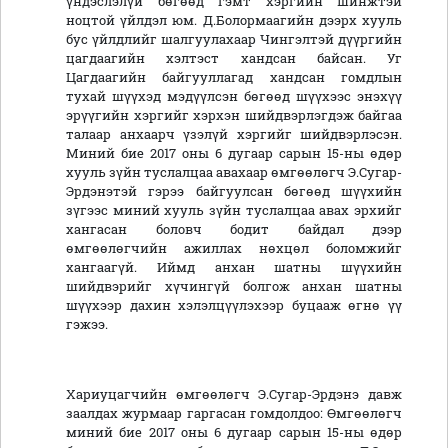
үндэслэлүй бөгөөд гэмт хэргийн шинжтэй
ноцтой үйлдэл юм. Д.Болормаагийн дээрх хууль
бус үйлдлийг шалгуулахаар Чингэлтэй дүүргийн
цагдаагийн хэлтэст хандсан байсан. Уг
Цагдаагийн байгууллагад хандсан гомдлын
тухай шүүхэд мэдүүлсэн бөгөөд шүүхээс энэхүү
эрүүгийн хэргийг хэрхэн шийдвэрлэгдэж байгаа
талаар анхаарч үзэлүй хэргийг шийдвэрлэсэн.
Миний бие 2017 оны 6 дугаар сарын 15-ны өдөр
хууль зүйн туслалцаа авахаар өмгөөлөгч Э.Сугар-
Эрдэнэтэй гэрээ байгуулсан бөгөөд шүүхийн
зүгээс миний хууль зүйн туслалцаа авах эрхийг
хангасан боловч бодит байдал дээр
өмгөөлөгчийн ажиллах нөхцөл боломжийг
хангаагүй. Иймд анхан шатны шүүхийн
шийдвэрийг хүчингүй болгож анхан шатны
шүүхээр дахин хэлэлцүүлэхээр буцааж өгнө үү
гэжээ.
Хариуцагчийн өмгөөлөгч Э.Сугар-Эрдэнэ давж
заалдах журмаар гаргасан гомдолдоо: Өмгөөлөгч
миний бие 2017 оны 6 дугаар сарын 15-ны өдөр