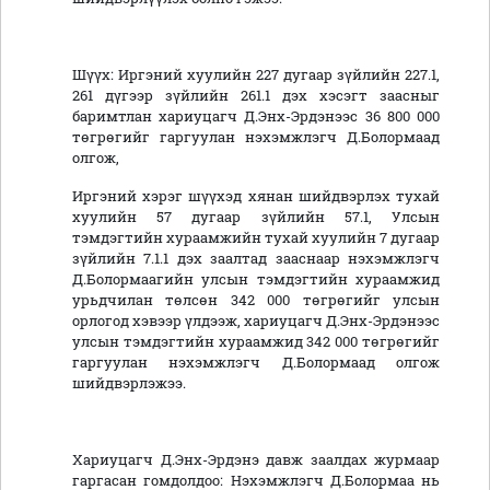
Шүүх: Иргэний хуулийн 227 дугаар зүйлийн 227.1,
261 дүгээр зүйлийн 261.1 дэх хэсэгт заасныг
баримтлан хариуцагч Д.Энх-Эрдэнээс 36 800 000
төгрөгийг гаргуулан нэхэмжлэгч Д.Болормаад
олгож,
Иргэний хэрэг шүүхэд хянан шийдвэрлэх тухай
хуулийн 57 дугаар зүйлийн 57.1, Улсын
тэмдэгтийн хураамжийн тухай хуулийн 7 дугаар
зүйлийн 7.1.1 дэх заалтад зааснаар нэхэмжлэгч
Д.Болормаагийн улсын тэмдэгтийн хураамжид
урьдчилан төлсөн 342 000 төгрөгийг улсын
орлогод хэвээр үлдээж, хариуцагч Д.Энх-Эрдэнээс
улсын тэмдэгтийн хураамжид 342 000 төгрөгийг
гаргуулан нэхэмжлэгч Д.Болормаад олгож
шийдвэрлэжээ.
Хариуцагч Д.Энх-Эрдэнэ давж заалдах журмаар
гаргасан гомдолдоо: Нэхэмжлэгч Д.Болормаа нь