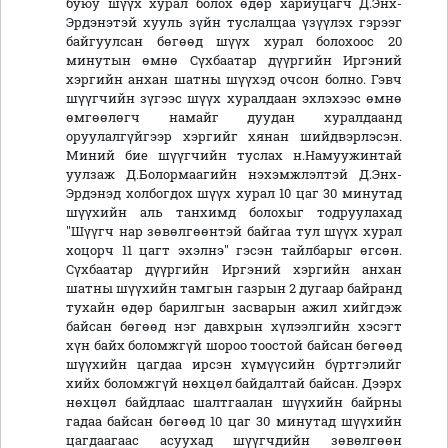
буюу шүүх хурал болох өдөр хариуцагч Д.Энх-
Эрдэнэтэй хууль зүйн туслалцаа үзүүлэх гэрээг
байгуулсан бөгөөд шүүх хурал болохоос 20
минутын өмнө Сүхбаатар дүүргийн Иргэний
хэргийн анхан шатны шүүхэд очсон болно. Гэвч
шүүгчийн зүгээс шүүх хуралдаан эхлэхээс өмнө
өмгөөлөгч намайг дуудан хуралдаанд
оруулалгүйгээр хэргийг хянан шийдвэрлэсэн.
Миний бие шүүгчийн туслах н.Намуужинтай
уулзаж Д.Болормаагийн нэхэмжлэлтэй Д.Энх-
Эрдэнэд холбогдох шүүх хурал 10 цаг 30 минутад
шүүхийн аль танхимд болохыг тодруулахад
"Шүүгч нар зөвөлгөөнтэй байгаа тул шүүх хурал
хоцорч 11 цагт эхэлнэ" гэсэн тайлбарыг өгсөн.
Сүхбаатар дүүргийн Иргэний хэргийн анхан
шатны шүүхийн тамгын газрын 2 дугаар байранд
тухайн өдөр барилгын засварын ажил хийгдэж
байсан бөгөөд нэг давхрын хүлээлгийн хэсэгт
хүн байх боломжгүй шороо тоостой байсан бөгөөд
шүүхийн цагдаа ирсэн хүмүүсийн бүртгэлийг
хийх боломжгүй нөхцөл байдалтай байсан. Дээрх
нөхцөл байдлаас шалтгаалан шүүхийн байрны
гадаа байсан бөгөөд 10 цаг 30 минутад шүүхийн
цагдаагаас асуухад шүүгчдийн зөвөлгөөн