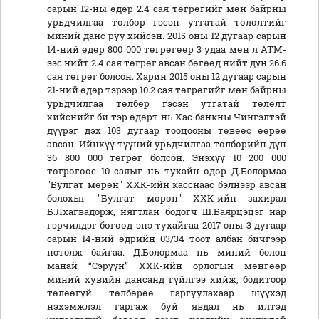
сарын 12-ны өдөр 2.4 сая төгрөгийг мөн байрны
урьдчилгаа төлбөр гэсэн утгатай төлөлтийг
миний данс руу хийсэн. 2015 оны 12 дугаар сарын
14-ний өдөр 800 000 төгрөгөөр 3 удаа мөн л ATM-
ээc нийт 2.4 сая төгрөг авсан бөгөөд нийт дүн 26.6
сая төгрөг болсон. Харин 2015 оны 12 дугаар сарын
21-ний өдөр тэрээр 10.2 сая төгрөгийг мөн байрны
урьдчилгаа төлбөр гэсэн утгатай төлөлт
хийснийг би тэр өдөрт нь Хас банкны Чингэлтэй
дүүрэг дэх 103 дугаар тооцооны төвөөс өөрөө
авсан. Ийнхүү түүний урьдчилгаа төлбөрийн дүн
36 800 000 төгрөг болсон. Энэхүү 10 200 000
төгрөгөөс 10 саяыг нь тухайн өдөр Д.Болормаа
"Булгат мөрөн" ХХК-ийн касснаас бэлнээр авсан
болохыг "Булгат мөрөн" ХХК-ийн захирал
Б.Лхагвадорж, нягтлан бодогч Ш.Баярцэцэг нар
гэрчилдэг бөгөөд энэ тухайгаа 2017 оны 3 дугаар
сарын 14-ний өдрийн 03/34 тоот албан бичгээр
нотолж байгаа. Д.Болормаа нь миний болон
манай “Сэрүүн” ХХК-ийн орлогын мөнгөөр
миний хувийн дансанд гүйлгээ хийж, бодитоор
төлөөгүй төлбөрөө гаргуулахаар шүүхэд
нэхэмжлэл гаргаж буй явдал нь илтэд