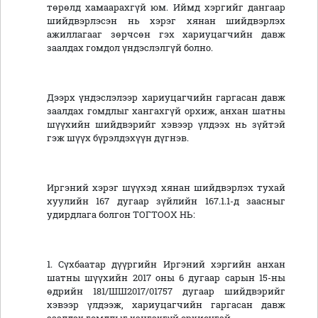
төрөлд хамаарахгүй юм. Иймд хэргийг дангаар
шийдвэрлэсэн нь хэрэг хянан шийдвэрлэх
ажиллагааг зөрчсөн гэх хариуцагчийн давж
заалдах гомдол үндэслэлгүй болно.
Дээрх үндэслэлээр хариуцагчийн гаргасан давж
заалдах гомдлыг хангахгүй орхиж, анхан шатны
шүүхийн шийдвэрийг хэвээр үлдээх нь зүйтэй
гэж шүүх бүрэлдэхүүн дүгнэв.
Иргэний хэрэг шүүхэд хянан шийдвэрлэх тухай
хуулийн 167 дугаар зүйлийн 167.1.1-д заасныг
удирдлага болгон ТОГТООХ НЬ:
1. Сүхбаатар дүүргийн Иргэний хэргийн анхан
шатны шүүхийн 2017 оны 6 дугаар сарын 15-ны
өдрийн 181/ШШ2017/01757 дугаар шийдвэрийг
хэвээр үлдээж, хариуцагчийн гаргасан давж