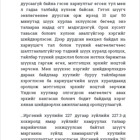
дуусаагүй байна гэсэн хариултыг өгсөн тул мөн
л гадаа талбайд хүлээж байсан. Гэтэл шүүгч
зөвлөгөөнөө дуусгаж орж ирээд 10 цаг 50
минутад шүүх хурлаа эхлүүлсэн бөгөөд энэ
талаараа надад огт мэдэгдээгүй. Орох хүсэлт
тавьсан боловч хүлээн авалгүйгээр хэргийг
шийдвэрлэсэн. Дээр дурдсан нөхцөл байдал нь
хариуцагч тал болон түүний өмгөөлөгчөөс
шалтгаалалгүйгээр тэдний шүүх хуралд оролцох,
тайлбар түүний үндэслэл болсон нотлох баримтаа
шүүхэд гаргаж өгөх, мэтгэлцэх эрхийг ноцтой
зөрчсөн. Мөн шүүхээс хэргийг шийдвэрлэхдээ
дараах байдлаар хуулийг буруу тайлбарлан
хэрэглэсэн ба хариуцагчийн шүүх хуралдаанд
оролцож мэтгэлцэх эрхийг ноцтой зөрчиж
Үндсэн хуулиар олгогдсон өмгөөлөгч авах
эрхийг хангасан боловч бодит байдалд хэрэг
хянан шийдвэрлэх ажиллагаанд оролцуулаагүй.
...Иргэний хуулийн 227 дугаар зүйлийн 227.3-д
хохиролд ямар зүйлийг хамруулах талаар
нарийвчлан зохицуулсан байтал шүүгч
маргааны зүйлд хамаарахгүй хуулийн
зохицуулалтыг хэрэглэсэн. Иргэний хуулийн 261