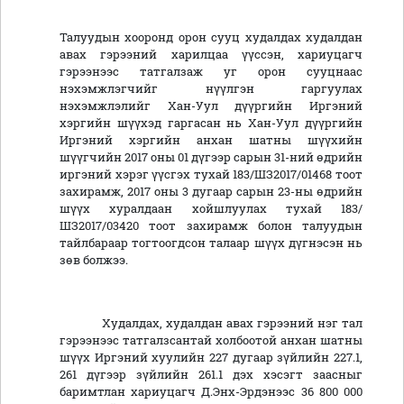
Талуудын хооронд орон сууц худалдах худалдан
авах гэрээний харилцаа үүссэн, хариуцагч
гэрээнээс татгалзаж уг орон сууцнаас
нэхэмжлэгчийг нүүлгэн гаргуулах
нэхэмжлэлийг Хан-Уул дүүргийн Иргэний
хэргийн шүүхэд гаргасан нь Хан-Уул дүүргийн
Иргэний хэргийн анхан шатны шүүхийн
шүүгчийн 2017 оны 01 дүгээр сарын 31-ний өдрийн
иргэний хэрэг үүсгэх тухай 183/ШЗ2017/01468 тоот
захирамж, 2017 оны 3 дугаар сарын 23-ны өдрийн
шүүх хуралдаан хойшлуулах тухай 183/
ШЗ2017/03420 тоот захирамж болон талуудын
тайлбараар тогтоогдсон талаар шүүх дүгнэсэн нь
зөв болжээ.
Худалдах, худалдан авах гэрээний нэг тал
гэрээнээс татгалзсантай холбоотой анхан шатны
шүүх Иргэний хуулийн 227 дугаар зүйлийн 227.1,
261 дүгээр зүйлийн 261.1 дэх хэсэгт заасныг
баримтлан хариуцагч Д.Энх-Эрдэнээс 36 800 000