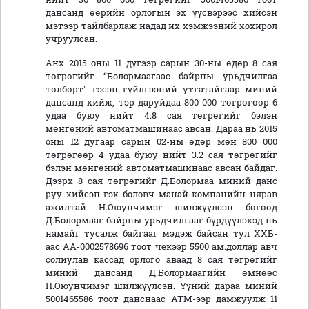
дансанд өөрийн орлогын эх үүсвэрээс хийсэн
мэтээр тайлбарлаж надад их хэмжээний хохирол
учруулсан.
Анх 2015 оны 11 дүгээр сарын 30-ны өдөр 8 сая
төгрөгийг “Болормаагаас байрны урьдчилгаа
төлбөрт" гэсэн гүйлгээний утгатайгаар миний
дансанд хийж, тэр даруйдаа 800 000 төгрөгөөр 6
удаа буюу нийт 4.8 сая төгрөгийг бэлэн
мөнгөний автоматмашинаас авсан. Дараа нь 2015
оны 12 дугаар сарын 02-ны өдөр мөн 800 000
төгрөгөөр 4 удаа буюу нийт 3.2 сая төгрөгийг
бэлэн мөнгөний автоматмашинаас авсан байдаг.
Дээрх 8 сая төгрөгийг Д.Болормаа миний данс
руу хийсэн гэх боловч манай компанийн нярав
ажилтай Н.Оюунчимэг шилжүүлсэн бөгөөд
Д.Болормааг байрны урьдчилгааг бүрдүүлэхэд нь
намайг тусалж байгааг мэдэж байсан тул ХХБ-
аас АА-0002578696 тоот чекээр 5500 ам.доллар авч
солиулав кассад орлого аваад 8 сая төгрөгийг
миний дансанд Д.Болормаагийн өмнөөс
Н.Оюунчимэг шилжүүлсэн. Үүний дараа миний
5001465586 тоот данснаас АТМ-ээр дамжуулж 11