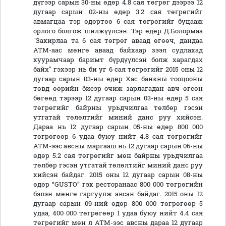
дүгээр сарын 30-ны өдөр 4.8 сая төгрөг дээрээ 12
дугаар сарын 02-ны өдөр 3.2 сая төгрөгийг
авмагцаа тэр өдөртөө 6 сая төгрөгийг буцааж
орлого болгож шилжүүлсэн. Тэр өдөр Д.Болормаа
"Захирлаа та 6 сая төгрөг аваад өгөөч, дандаа
АТМ-аас мөнгө аваад байхаар зээл судлахад
хуурамчаар баримт бүрдүүлсэн болж харагдах
байх" гэхээр нь би уг 6 сая төгрөгийг 2015 оны 12
дугаар сарын 03-ны өдөр Хас банкны тооцооны
төвд өөрийн биеэр очиж зарлагадан авч өгсөн
бөгөөд тэрээр 12 дугаар сарын 03-ны өдөр 5 сая
төгрөгийг байрны урьдчилгаа төлбөр гэсэн
утгатай төлөлтийг миний данс руу хийсэн.
Дараа нь 12 дугаар сарын 05-ны өдөр 800 000
төгрөгөөр 6 удаа буюу нийт 4.8 сая төгрөгийг
АТМ-ээс авсны маргааш нь 12 дугаар сарын 06-ны
өдөр 5.2 сая төгрөгийг мөн байрны урьдчилгаа
төлбөр гэсэн утгатай төлөлтийг миний данс руу
хийсэн байдаг. 2015 оны 12 дугаар сарын 08-ны
өдөр “GUSTO” гэх ресторанаас 800 000 төгрөгийн
бэлэн мөнгө гаргуулж авсан байдаг. 2015 оны 12
дугаар сарын 09-ний өдөр 800 000 төгрөгөөр 5
удаа, 400 000 төгрөгөөр 1 удаа буюу нийт 4.4 сая
төгрөгийг мөн л АТМ-ээс авсны дараа 12 дугаар