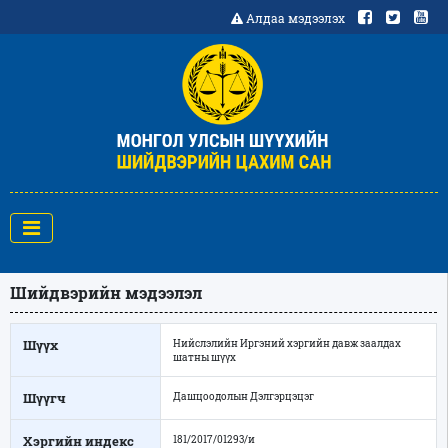
Алдаа мэдээлэх
Шийдвэрийн мэдээлэл
Шүүх
Нийслэлийн Иргэний хэргийн давж заалдах
шатны шүүх
Шүүгч
Дашцоодолын Дэлгэрцэцэг
Хэргийн индекс
181/2017/01293/и