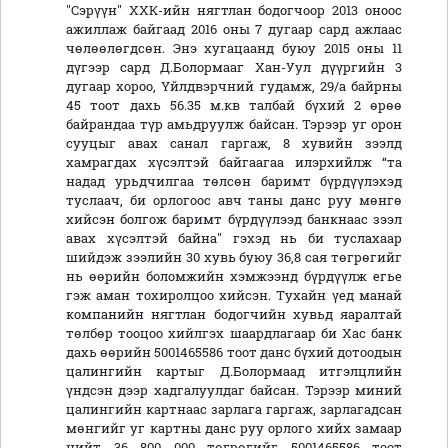
"Сэрүүн" ХХК-ийн нягтлан бодогчоор 2013 оноос
ажиллаж байгаад 2016 оны 7 дугаар сард ажлаас
чөлөөлөгдсөн. Энэ хугацаанд буюу 2015 оны 11
дүгээр сард Д.Болормааг Хан-Уул дүүргийн 3
дугаар хороо, Үйлдвэрчний гудамж, 29/а байрны
45 тоот дахь 56.35 м.кв талбай бүхий 2 өрөө
байрандаа түр амьдруулж байсан. Тэрээр уг орон
сууцыг авах санал гаргаж, 8 хувийн зээлд
хамрагдах хүсэлтэй байгаагаа илэрхийлж “та
надад урьдчилгаа төлсөн баримт бүрдүүлэхэд
туслаач, би орлогоос авч таны данс руу мөнгө
хийсэн болгож баримт бүрдүүлээд банкнаас зээл
авах хүсэлтэй байна" гэхэд нь би туслахаар
шийдэж зээлийн 30 хувь буюу 36,8 сая төгрөгийг
нь өөрийн боломжийн хэмжээнд бүрдүүлж егье
гэж аман тохиролцоо хийсэн. Тухайн үед манай
компанийн нягтлан бодогчийн хувьд яаралтай
төлбөр тооцоо хийлгэх шаардлагаар би Хас банк
дахь өөрийн 5001465586 тоот данс бүхий дотоодын
цалингийн картыг Д.Болормаад итгэлцлийн
үндсэн дээр хадгалуулдаг байсан. Тэрээр миний
цалингийн картнаас зарлага гаргаж, зарлагадсан
мөнгийг уг картны данс руу орлого хийх замаар
нийт 36 800 000 төгрөгийг 5001465586 тоот