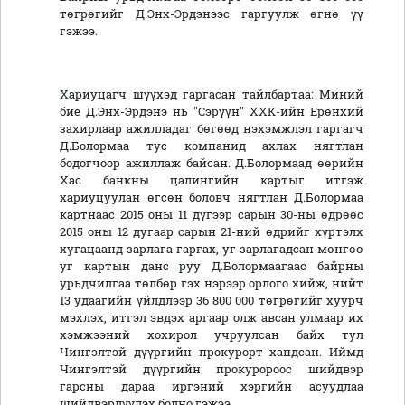
төгрөгийг Д.Энх-Эрдэнээс гаргуулж өгнө үү
гэжээ.
Хариуцагч шүүхэд гаргасан тайлбартаа: Миний
бие Д.Энх-Эрдэнэ нь "Сэрүүн" ХХК-ийн Ерөнхий
захирлаар ажилладаг бөгөөд нэхэмжлэл гаргагч
Д.Болормаа тус компанид ахлах нягтлан
бодогчоор ажиллаж байсан. Д.Болормаад өөрийн
Хас банкны цалингийн картыг итгэж
хариуцуулан өгсөн боловч нягтлан Д.Болормаа
картнаас 2015 оны 11 дүгээр сарын 30-ны өдрөөс
2015 оны 12 дугаар сарын 21-ний өдрийг хүртэлх
хугацаанд зарлага гаргах, уг зарлагадсан мөнгөө
уг картын данс руу Д.Болормаагаас байрны
урьдчилгаа төлбөр гэх нэрээр орлого хийж, нийт
13 удаагийн үйлдлээр 36 800 000 төгрөгийг хуурч
мэхлэх, итгэл эвдэх аргаар олж авсан улмаар их
хэмжээний хохирол учруулсан байх тул
Чингэлтэй дүүргийн прокурорт хандсан. Иймд
Чингэлтэй дүүргийн прокуророос шийдвэр
гарсны дараа иргэний хэргийн асуудлаа
шийдвэрлүүлэх болно гэжээ.