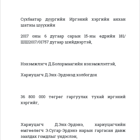
Сүхбаатар дүүргийн Иргэний хэргийн анхан
шатны шүүхийн
2017 оны 6 дугаар сарын 15-ны өдрийн 181/
ШШ2017/01757 дугаар шийдвэртэй,
Нэхэмжлэгч Д.Болормаагийн нэхэмжлэлтэй,
Хариуцагч Д.Энх-Эрдэнэд холбогдох
36 800 000 төгрөг гаргуулах тухай иргэний
хэргийг,
Хариуцагч Д.Энх-Эрдэнэ, хариуцагчийн
өмгөөлөгч Э.Сугар-Эрдэнэ нарын гаргасан давж
заалдах гомдлыг үндэслэн,