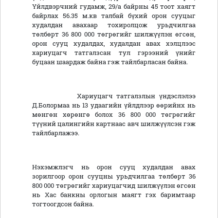
Үйлдвэрчний гудамж, 29/а байрны 45 тоот хаягт
байрлах 56.35 м.кв талбай бүхий орон сууцыг
худалдан авахаар тохиролцож урьдчилгаа
төлбөрт 36 800 000 төгрөгийг шилжүүлэн өгсөн,
орон сууц худалдах, худалдан авах хэлцлээс
хариуцагч татгалзсан тул гэрээний үнийг
буцаан шаардаж байна гэж тайлбарласан байна.
Хариуцагч татгалзлын үндэслэлээ
Д.Болормаа нь 13 удаагийн үйлдлээр өөрийнх нь
мөнгөн хөрөнгө болох 36 800 000 төгрөгийг
түүний цалингийн картнаас авч шилжүүлсэн гэж
тайлбарлажээ.
Нэхэмжлэгч нь орон сууц худалдан авах
зорилгоор орон сууцны урьдчилгаа төлбөрт 36
800 000 төгрөгийг хариуцагчид шилжүүлэн өгсөн
нь Хас банкны орлогын маягт гэх баримтаар
тогтоогдсон байна.