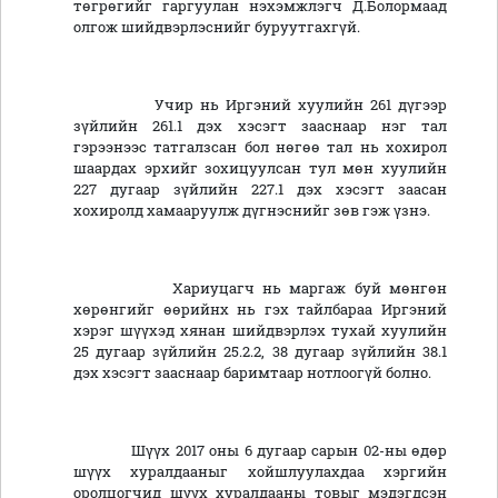
төгрөгийг гаргуулан нэхэмжлэгч Д.Болормаад
олгож шийдвэрлэснийг буруутгахгүй.
Учир нь Иргэний хуулийн 261 дүгээр
зүйлийн 261.1 дэх хэсэгт зааснаар нэг тал
гэрээнээс татгалзсан бол нөгөө тал нь хохирол
шаардах эрхийг зохицуулсан тул мөн хуулийн
227 дугаар зүйлийн 227.1 дэх хэсэгт заасан
хохиролд хамааруулж дүгнэснийг зөв гэж үзнэ.
Хариуцагч нь маргаж буй мөнгөн
хөрөнгийг өөрийнх нь гэх тайлбараа Иргэний
хэрэг шүүхэд хянан шийдвэрлэх тухай хуулийн
25 дугаар зүйлийн 25.2.2, 38 дугаар зүйлийн 38.1
дэх хэсэгт зааснаар баримтаар нотлоогүй болно.
Шүүх 2017 оны 6 дугаар сарын 02-ны өдөр
шүүх хуралдааныг хойшлуулахдаа хэргийн
оролцогчид шүүх хуралдааны товыг мэдэгдсэн