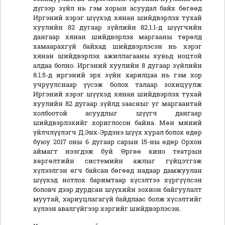
дүгээр зүйл нь гэм хорын асуудал байх бөгөөд
Иргэний хэрэг шүүхэд хянан шийдвэрлэх тухай
хуулийн 82 дугаар зүйлийн 82.1.1-д шүүгчийн
дангаар хянан шийдвэрлэх маргааны төрөлд
хамаарахгүй байхад шийдвэрлэсэн нь хэрэг
хянан шийдвэрлэх ажиллагааны хувьд ноцтой
алдаа болно. Иргэний хуулийн 8 дугаар зүйлийн
8.1.5-д иргэний эрх зүйн харилцаа нь гэм хор
учруулснаар үүсэж болох талаар зохицуулж
Иргэний хэрэг шүүхэд хянан шийдвэрлэх тухай
хуулийн 82 дугаар зүйлд заасныг уг маргаантай
холбоотой асуудлыг шүүгч дангаар
шийдвэрлэхийг хориглосон байна. Мөн миний
үйлчлүүлэгч Д.Энх-Эрдэнэ шүүх хурал болох өдөр
буюу 2017 оны 6 дугаар сарын 15-ны өдөр Орхон
аймагт нээгдэж буй Өргөө кино театрын
хөргөлтийн системийн ажлыг гүйцэтгэж
хүлээлгэн өгч байсан бөгөөд надаар дамжуулан
шүүхэд нотлох баримтаар хүсэлтээ хүргүүлсэн
боловч дээр дурдсан шүүхийн зохион байгуулалт
муутай, хариуцлагагүй байдлаас болж хүсэлтийг
хүлээн авалгүйгээр хэргийг шийдвэрлэсэн.