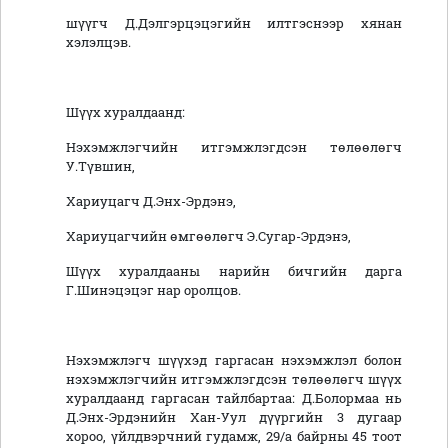
шүүгч Д.Дэлгэрцэцэгийн илтгэснээр хянан
хэлэлцэв.
Шүүх хуралдаанд:
Нэхэмжлэгчийн итгэмжлэгдсэн төлөөлөгч
У.Түвшин,
Хариуцагч Д.Энх-Эрдэнэ,
Хариуцагчийн өмгөөлөгч Э.Сугар-Эрдэнэ,
Шүүх хуралдааны нарийн бичгийн дарга
Г.Шинэцэцэг нар оролцов.
Нэхэмжлэгч шүүхэд гаргасан нэхэмжлэл болон
нэхэмжлэгчийн итгэмжлэгдсэн төлөөлөгч шүүх
хуралдаанд гаргасан тайлбартаа: Д.Болормаа нь
Д.Энх-Эрдэнийн Хан-Уул дүүргийн 3 дугаар
хороо, үйлдвэрчний гудамж, 29/а байрны 45 тоот