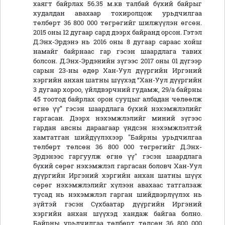
хаягт байрлах 56.35 м.кв талбай бүхий байрыг
худалдан авахаар тохиролцож урьдчилгаа
төлбөрт 36 800 000 төгрөгийг шилжүүлэн өгсөн.
2015 оны 12 дугаар сард дээрх байранд орсон. Гэтэл
Д.Энх-Эрдэнэ нь 2016 оны 8 дугаар сараас хойш
намайг байрнаас гар гэсэн шаардлага тавих
болсон. Д.Энх-Эрдэнийн зүгээс 2017 оны 01 дүгээр
сарын 23-ны өдөр Хан-Уул дүүргийн Иргэний
хэргийн анхан шатны шүүхэд “Хан-Уул дүүргийн
3 дугаар хороо, үйлдвэрчний гудамж, 29/а байрны
45 тоотод байрлах орон сууцыг албадан чөлөөлж
өгнө үү” гэсэн шаардлага бүхий нэхэмжлэлийг
гаргасан. Дээрх нэхэмжлэлийг миний зүгээс
гардан авсны дараагаар үндсэн нэхэмжлэлтэй
хамтатган шийдүүлэхээр "Байрны урьдчилгаа
төлбөрт төлсөн 36 800 000 төгрөгийг Д.Энх-
Эрдэнээс гаргуулж өгнө үү" гэсэн шаардлага
бүхий сөрөг нэхэмжлэл гаргасан боловч Хан-Уул
дүүргийн Иргэний хэргийн анхан шатны шүүх
сөрөг нэхэмжлэлийг хүлээн авахаас татгалзаж
тусад нь нэхэмжлэл гарган шийдвэрлүүлэх нь
зүйтэй гэсэн Сүхбаатар дүүргийн Иргэний
хэргийн анхан шүүхэд хандаж байгаа болно.
Байрны урьдчилгаа төлбөрт төлсөн 36 800 000