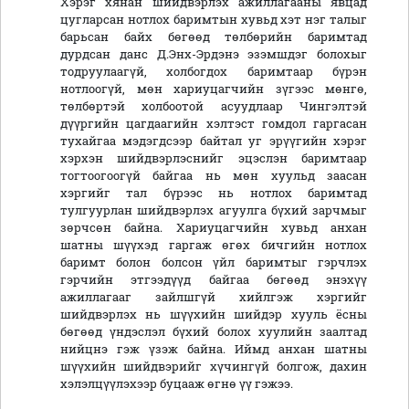
Хэрэг хянан шийдвэрлэх ажиллагааны явцад
цугларсан нотлох баримтын хувьд хэт нэг талыг
барьсан байх бөгөөд төлбөрийн баримтад
дурдсан данс Д.Энх-Эрдэнэ эзэмшдэг болохыг
тодруулаагүй, холбогдох баримтаар бүрэн
нотлоогүй, мөн хариуцагчийн зүгээс мөнгө,
төлбөртэй холбоотой асуудлаар Чингэлтэй
дүүргийн цагдаагийн хэлтэст гомдол гаргасан
тухайгаа мэдэгдсээр байтал уг эрүүгийн хэрэг
хэрхэн шийдвэрлэснийг эцэслэн баримтаар
тогтоогоогүй байгаа нь мөн хуульд заасан
хэргийг тал бүрээс нь нотлох баримтад
тулгуурлан шийдвэрлэх агуулга бүхий зарчмыг
зөрчсөн байна. Хариуцагчийн хувьд анхан
шатны шүүхэд гаргаж өгөх бичгийн нотлох
баримт болон болсон үйл баримтыг гэрчлэх
гэрчийн этгээдүүд байгаа бөгөөд энэхүү
ажиллагааг зайлшгүй хийлгэж хэргийг
шийдвэрлэх нь шүүхийн шийдэр хууль ёсны
бөгөөд үндэслэл бүхий болох хуулийн заалтад
нийцнэ гэж үзэж байна. Иймд анхан шатны
шүүхийн шийдвэрийг хүчингүй болгож, дахин
хэлэлцүүлэхээр буцааж өгнө үү гэжээ.