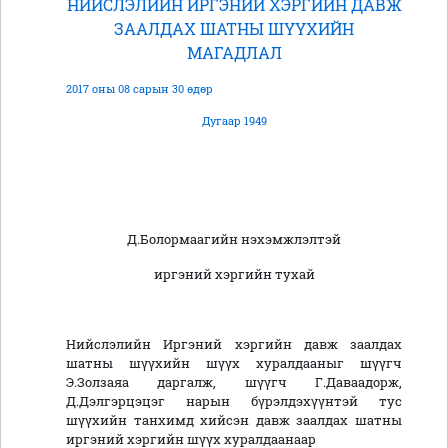
НИЙСЛЭЛИЙН ИРГЭНИЙ ХЭРГИЙН ДАВЖ
ЗААЛДАХ ШАТНЫ ШҮҮХИЙН
МАГАДЛАЛ
2017 оны 08 сарын 30 өдөр
Дугаар 1949
Д.Болормаагийн нэхэмжлэлтэй
иргэний хэргийн тухай
Нийслэлийн Иргэний хэргийн давж заалдах
шатны шүүхийн шүүх хуралдааныг шүүгч
Э.Золзаяа даргалж, шүүгч Г.Даваадорж,
Д.Дэлгэрцэцэг нарын бүрэлдэхүүнтэй тус
шүүхийн танхимд хийсэн давж заалдах шатны
иргэний хэргийн шүүх хуралдаанаар