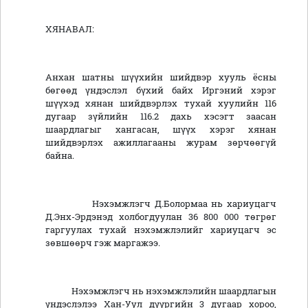
ХЯНАВАЛ:
Анхан шатны шүүхийн шийдвэр хууль ёсны
бөгөөд үндэслэл бүхий байх Иргэний хэрэг
шүүхэд хянан шийдвэрлэх тухай хуулийн 116
дугаар зүйлийн 116.2 дахь хэсэгт заасан
шаардлагыг хангасан, шүүх хэрэг хянан
шийдвэрлэх ажиллагааны журам зөрчөөгүй
байна.
Нэхэмжлэгч Д.Болормаа нь хариуцагч
Д.Энх-Эрдэнэд холбогдуулан 36 800 000 төгрөг
гаргуулах тухай нэхэмжлэлийг хариуцагч эс
зөвшөөрч гэж маргажээ.
Нэхэмжлэгч нь нэхэмжлэлийн шаардлагын
үндэслэлээ Хан-Уул дүүргийн 3 дугаар хороо,