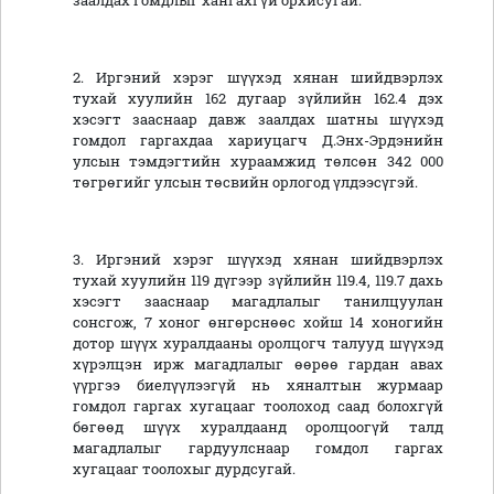
заалдах гомдлыг хангахгүй орхисугай.
2. Иргэний хэрэг шүүхэд хянан шийдвэрлэх
тухай хуулийн 162 дугаар зүйлийн 162.4 дэх
хэсэгт зааснаар давж заалдах шатны шүүхэд
гомдол гаргахдаа хариуцагч Д.Энх-Эрдэнийн
улсын тэмдэгтийн хураамжид төлсөн 342 000
төгрөгийг улсын төсвийн орлогод үлдээсүгэй.
3. Иргэний хэрэг шүүхэд хянан шийдвэрлэх
тухай хуулийн 119 дүгээр зүйлийн 119.4, 119.7 дахь
хэсэгт зааснаар магадлалыг танилцуулан
сонсгож, 7 хоног өнгөрснөөс хойш 14 хоногийн
дотор шүүх хуралдааны оролцогч талууд шүүхэд
хүрэлцэн ирж магадлалыг өөрөө гардан авах
үүргээ биелүүлээгүй нь хяналтын журмаар
гомдол гаргах хугацааг тоолоход саад болохгүй
бөгөөд шүүх хуралдаанд оролцоогүй талд
магадлалыг гардуулснаар гомдол гаргах
хугацааг тоолохыг дурдсугай.