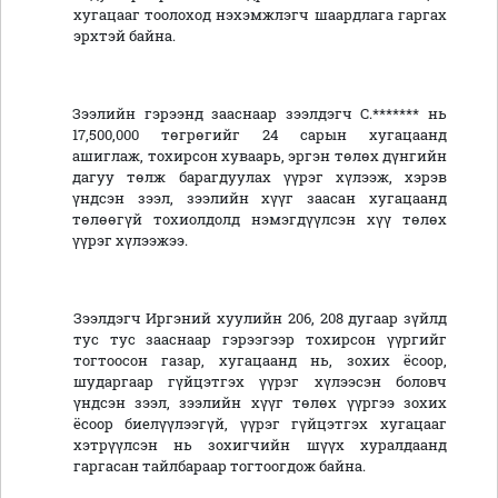
хугацааг тоолоход нэхэмжлэгч шаардлага гаргах
эрхтэй байна.
Зээлийн гэрээнд зааснаар зээлдэгч С.******* нь
17,500,000 төгрөгийг 24 сарын хугацаанд
ашиглаж, тохирсон хуваарь, эргэн төлөх дүнгийн
дагуу төлж барагдуулах үүрэг хүлээж, хэрэв
үндсэн зээл, зээлийн хүүг заасан хугацаанд
төлөөгүй тохиолдолд нэмэгдүүлсэн хүү төлөх
үүрэг хүлээжээ.
Зээлдэгч Иргэний хуулийн 206, 208 дугаар зүйлд
тус тус зааснаар гэрээгээр тохирсон үүргийг
тогтоосон газар, хугацаанд нь, зохих ёсоор,
шударгаар гүйцэтгэх үүрэг хүлээсэн боловч
үндсэн зээл, зээлийн хүүг төлөх үүргээ зохих
ёсоор биелүүлээгүй, үүрэг гүйцэтгэх хугацааг
хэтрүүлсэн нь зохигчийн шүүх хуралдаанд
гаргасан тайлбараар тогтоогдож байна.