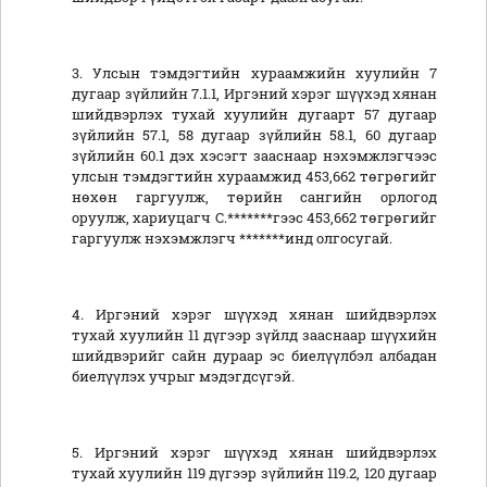
3. Улсын тэмдэгтийн хураамжийн хуулийн 7
дугаар зүйлийн 7.1.1, Иргэний хэрэг шүүхэд хянан
шийдвэрлэх тухай хуулийн дугаарт 57 дугаар
зүйлийн 57.1, 58 дугаар зүйлийн 58.1, 60 дугаар
зүйлийн 60.1 дэх хэсэгт зааснаар нэхэмжлэгчээс
улсын тэмдэгтийн хураамжид
453
,
662
төгрөгийг
нөхөн гаргуулж, төрийн сангийн орлогод
оруулж, хариуцагч С.*******гээс
453
,
662
төгрөгийг
гаргуулж нэхэмжлэгч *******инд олгосугай.
4.
Иргэний хэрэг шүүхэд хянан шийдвэрлэх
тухай хуулийн 11 дүгээр зүйлд зааснаар шүүхийн
шийдвэрийг сайн дураар эс биелүүлбэл албадан
биелүүлэх учрыг мэдэгдсүгэй.
5. Иргэний хэрэг шүүхэд хянан шийдвэрлэх
тухай хуулийн 119 дүгээр зүйлийн 119.2, 120 дугаар