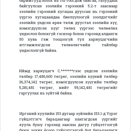
баримтууд болох нь тогтоогдож байгаа, талуудын
байгуулсан зээлийн гэрээний 5.2-т зааснаар
зээлийн гэрээний хугацаа дууссан нь гэрээний
үүргээ хугацаандаа биелүүлээгүй зээлдэгчийг
зээлийн үндсэн өрөө төлж дуустал зээлийн хүү,
нэмэгдүүлсэн хүүг төлөх үүргээс чөлөөлөх
үндэслэл болохгүй гэснээр болон гэрээнд алданги
50 хувь гэж тооцоогүй тул хариуцагчийн
итгэмжлэгдсэн төлөөлөгчийн тайлбар
үндэслэлгүй байна.
Иймд хариуцагч С.*******гээс үндсэн зээлийн
төлбөр 17,486,600 төгрөг, зээлийн хүүний төлбөр
36,374,142 төгрөг, нэмэгдүүлсэн хүүгийн төлбөр
5,281,481 төгрөг, нийт 59,142,481 төгрөгийг
гаргуулах нь зүйтэй байна.
Иргэний хуулийн 153 дугаар зүйлийн 153.1-д Үүрэг
гүйцэтгэгч барьцаагаар хангагдсан үүргийг
хууль буюу гэрээнд заасны дагуу гүйцэтгээгүй
буюу зохих ёсоор гүйцэтгээгүй бол барьцаалагч