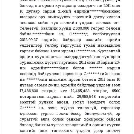
бөгөөд өнгөрсөн хугацаанд зээлдэгч нь 2011 оны
10 дугаар сарын 21-ний өдрийн*******банкнаас
шаардах эрх шилжүүлэх гэрээний дагуу хүлээн
авснаас хойш тус зээлийн үндсэн зээлээс огт
төлөөгүй, зээлийн хүүнд 2,500,000 төгрөг төлсөн
байна.*******банк нь С.*******д холбогдуулан
2012.09.27 өдрийн байдлаар зээлийн өрийн
үлдэгдлээр төлбөр гаргуулах тухай нэхэмжлэл
гаргаж байсан. Гэвч иргэн С.******* нь бүртгэлтэй
оршин суух хаягтаа амьдардаггүй гэх тул эрэн
сурвалжлах хүсэлт гаргасан. 2011 оны 10 сарын 20-
ны өдрийн*******банк болон ******* нарын
хооронд байгуулсан гэрээгээр С.*******гийн зээл
нь *******инд шилжиж ирсэн бөгөөд 2011 оны 10
дугаар сарын 20-ны өдрийн байдлаар үндсэн зээл
17,486,600 төгрөг, хүү 12,465,488 төгрөг, 6500
нотариатын зардал нийт 29,958,548 төгрөгийн
зээлтэй хүлээн авсан. Гэтэл зээлдэгч болох
С.******* нь зээл, хүүгээ төлөхгүй, гэрээгээр
хүлээсэн үүргээ зохих ёсоор биелүүлэхгүй, ор
сураггүй алга болон банкыг хохироож байсан
бөгөөд банкны зүгээс зээлдэгчийн оршин суугаа
хаягийг олж тогтоосны үндсэн дээр энэхүү