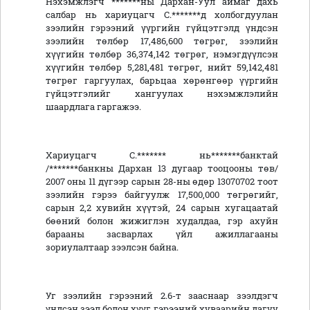
Нэхэмжлэгч *******ны Дархан-Уул аймаг дахь
салбар нь хариуцагч С.*******д холбогдуулан
зээлийн гэрээний үүргийн гүйцэтгэлд үндсэн
зээлийн төлбөр 17,486,600 төгрөг, зээлийн
хүүгийн төлбөр 36,374,142 төгрөг, нэмэгдүүлсэн
хүүгийн төлбөр 5,281,481 төгрөг, нийт 59,142,481
төгрөг гаргуулах, барьцаа хөрөнгөөр үүргийн
гүйцэтгэлийг хангуулах нэхэмжлэлийн
шаардлага гаргажээ.
Хариуцагч С.******* нь*******банктай
/*******банкны Дархан 13 дугаар тооцооны төв/
2007 оны 11 дүгээр сарын 28-ны өдөр 13070702 тоот
зээлийн гэрээ байгуулж 17,500,000 төгрөгийг,
сарын 2,2 хувийн хүүтэй, 24 сарын хугацаатай
бөөний болон жижиглэн худалдаа, гэр ахуйн
барааны засварлах үйл ажиллагааны
зориулалтаар зээлсэн байна.
Уг зээлийн гэрээний 2.6-т зааснаар зээлдэгч
үндсэн зээл болон хүүг гэрээний хуваарийн дагуу