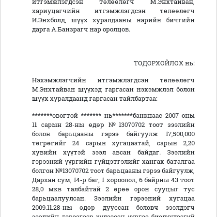
итгэмжлэгдсэн төлөөлөгч М.Энхтайван,
хариуцагчийн итгэмжлэгдсэн төлөөлөгч
И.Энхболд, шүүх хуралдааны нарийн бичгийн
дарга А.Банзрагч нар оролцов.
ТОДОРХОЙЛОХ нь:
Нэхэмжлэгчийн итгэмжлэгдсэн төлөөлөгч
М.Энхтайван шүүхэд гаргасан нэхэмжлэл болон
шүүх хуралдаанд гаргасан тайлбартаа:
*******овогтой ******* нь*******банкнаас 2007 оны
11 сарын 28-ны өдөр №13070702 тоот зээлийн
болон барьцааны гэрээ байгуулж 17,500,000
төгрөгийг 24 сарын хугацаатай, сарын 2,20
хувийн хүүтэй зээл авсан байдаг. Зээлийн
гэрээний үүргийн гүйцэтгэлийг хангах баталгаа
болгон №13070702 тоот барьцааны гэрээ байгуулж,
Дархан сум, 14-р баг, 1 хороолол, 6 байрны 43 тоот
28,0 мкв талбайтай 2 өрөө орон сууцыг тус
барьцаалуулсан. Зээлийн гэрээний хугацаа
2009.11.28-ны өдөр дууссан боловч зээлдэгч
зээлийн гэрээгээр хүлээсэн үүргээ биелүүлээгүй