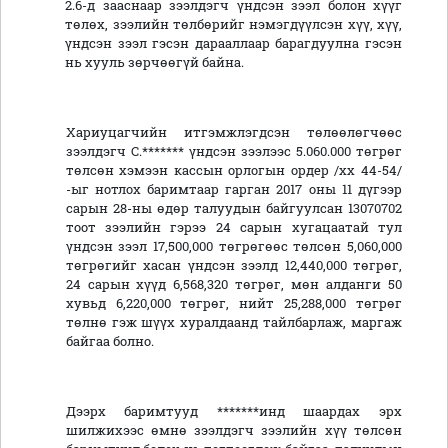
2.6-д зааснаар зээлдэгч үндсэн зээл болон хүүг
төлөх, зээлийн төлбөрийг нэмэгдүүлсэн хүү, хүү,
үндсэн зээл гэсэн дарааллаар барагдуулна гэсэн
нь хууль зөрчөөгүй байна.
Хариуцагчийн итгэмжлэгдсэн төлөөлөгчөөс
зээлдэгч С.******* үндсэн зээлээс 5.060.000 төгрөг
төлсөн хэмээн кассын орлогын ордер /хх 44-54/
-ыг нотлох баримтаар гарган 2017 оны 11 дүгээр
сарын 28-ны өдөр талуудын байгуулсан 13070702
тоот зээлийн гэрээ 24 сарын хугацаатай тул
үндсэн зээл 17,500,000 төгрөгөөс төлсөн 5,060,000
төгрөгийг хасан үндсэн зээлд 12,440,000 төгрөг,
24 сарын хүүд 6,568,320 төгрөг, мөн алданги 50
хувьд 6,220,000 төгрөг, нийт 25,288,000 төгрөг
төлнө гэж шүүх хуралдаанд тайлбарлаж, маргаж
байгаа болно.
Дээрх баримтууд *******инд шаардах эрх
шилжихээс өмнө зээлдэгч зээлийн хүү төлсөн