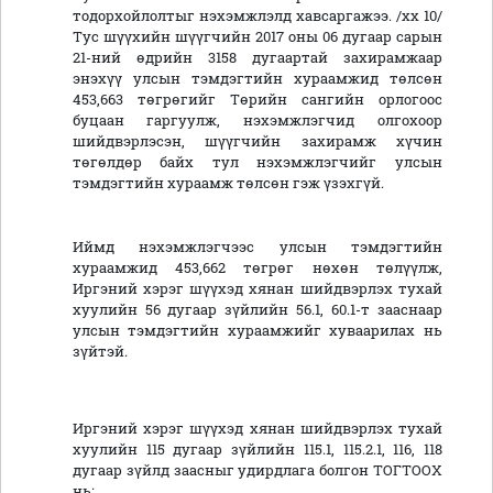
тодорхойлолтыг нэхэмжлэлд хавсаргажээ. /хх 10/
Тус шүүхийн шүүгчийн 2017 оны 06 дугаар сарын
21-ний өдрийн 3158 дугаартай захирамжаар
энэхүү улсын тэмдэгтийн хураамжид төлсөн
453,663 төгрөгийг Төрийн сангийн орлогоос
буцаан гаргуулж, нэхэмжлэгчид олгохоор
шийдвэрлэсэн, шүүгчийн захирамж хүчин
төгөлдөр байх тул нэхэмжлэгчийг улсын
тэмдэгтийн хураамж төлсөн гэж үзэхгүй.
Иймд нэхэмжлэгчээс улсын тэмдэгтийн
хураамжид
453
,
662
төгрөг нөхөн төлүүлж,
Иргэний хэрэг шүүхэд хянан шийдвэрлэх тухай
хуулийн 56 дугаар зүйлийн 56.1, 60.1-т зааснаар
улсын тэмдэгтийн хураамжийг хуваарилах нь
зүйтэй.
Иргэний хэрэг шүүхэд хянан шийдвэрлэх тухай
хуулийн 115 дугаар зүйлийн 115.1, 115.2.1, 116, 118
дугаар зүйлд заасныг удирдлага болгон ТОГТООХ
нь: