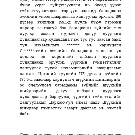
буюу үүрэг гүйцэтгүүлэгч нь бусад үүрэг
гүйцэтгүүлэгчдээс тэргүүн ээлжид барьцааны
зүйлийн үнээс шаардлагаа хангуулах эрхтэй, 159
дүгээр зүйлийн 159.1-д Хууль буюу гэрээнд
өөрөөр заагаагүй бол барьцааны зүйлийг энэ
хуульд заасан журмын дагуу дуудлага
худалдаагаар худалдана гэж тус тус заасан байх
тул нэхэмжлэгч ******* нь хариуцагч
С.*******гийн зээлийн барьцаанд тавьсан үл
хөдлөх эд хөрөнгийг албадан дуудлага
худалдаанд оруулж, үүргийн гүйцэтгэлийг
хангуулах тухай нэхэмжлэлийн шаардлагыг
хангаж, Иргэний хуулийн 175 дугаар зүйлийн
175.6-д зааснаар хариуцагч шүүхийн шийдвэрийг
эс биелүүлбэл барьцааны зүйлийг шүүхийн
шийдвэрийн дагуу албадан дуудлага
худалдаагаар борлуулж, үүргийн гүйцэтгэлийг
хангуулахыг Дархан-Уул аймаг дахь Шүүхийн
шийдвэр гүйцэтгэх газарт даалгах нь зүйтэй
байна.
Дээр дурьдсан үндэслэлүүдээр хариуцагчаас