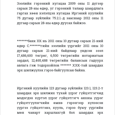
Зээлийн гэрээний хугацаа 2009 оны 11 дүгээр
сарын 28-ны өдөр, уг гэрээний талаар шаардлага
гаргах хөөн хэлэлцэх хугацаа Иргэний хуулийн
75 дугаар зүйлийн 75.2.1.-д зааснаар 2012 оны 11
дугаар сарын 28-ны өдөр дуусах байжээ.
*******банк ХК нь 2011 оны 10 дугаар сарын 21-ний
өдөр С.*******гийн зээлийн үүргийг 2011 оны 10
дугаар сарын 21-ний байдлаар үндсэн зээл
17,486,600 төгрөг, 6,500 төгрөгийн нотариатын
зардал, 12,465,488 төгрөгийн балансын гадуурх
авлага гэж тодорхойлон ******* ХХК-тай шаардах
эрх шилжүүлэх гэрээ байгуулсан байна.
Иргэний хуулийн 123 дугаар зүйлийн 123.1, 123.2-т
шаардах эрх шилжих тухай үүрэг гүйцэтгэгчид
мэдэгдэх хүртэл үүрэг гүйцэтгэгч анхны үүрэг
гүйцэтгүүлэгчийн өмнө гэрээгээр хүлээсэн
үүргээ гүйцэтгэнэ, хууль, гэрээ буюу үүргийн
мөн чанарт харшлахгүй бол шаардах эрх