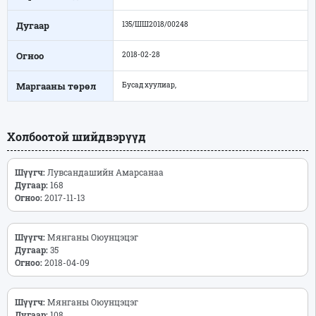
Дугаар
135/ШШ2018/00248
Огноо
2018-02-28
Маргааны төрөл
Бусад хуулиар,
Холбоотой шийдвэрүүд
Шүүгч:
Лувсандашийн Амарсанаа
Дугаар:
168
Огноо:
2017-11-13
Шүүгч:
Мянганы Оюунцэцэг
Дугаар:
35
Огноо:
2018-04-09
Шүүгч:
Мянганы Оюунцэцэг
Дугаар:
108