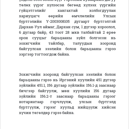
төлөх үүрэг хүлээсэн бөгөөд хүлээх үүргийн
гүйцэтгэлийг хангахтай холбогдуулан
хариуцагч өөрийн өмчлөлийн Улсын
бүртгэлийн Ү-2003008105 дугаарт бүртгэлтэй
Дархан-Уул аймаг, Дархан сум, 1 дүгээр хороолол,
6 дугаар байр, 43 тоот 28 мкв талбайтай 2 өрөө
орон сууцыг барьцааны зүйл болгосон нь
зохигчийн тайлбар, талуудын хооронд
байгуулсан зээлийн болон барьцааны гэрээ
зэргээр тогтоогдож байна.
Зохигчийн хооронд байгуулсан зээлийн болон
барьцааны гэрээ нь Иргэний хуулийн 451 дүгээр
зүйлийн 451.1, 156 дугаар зүйлийн 156.1-д зааснаар
бичгээр байгуулж, мөн хуулийн 156 дугаар
зүйлийн 156.2-т зааснаар барьцааны гэрээг
нотариатаар гэрчлүүлж, улсын бүртгэлд
бүртгүүлж, гэрээг хуульд нийцүүлж хийсэн
хүчин төгөлдөр гэрээ байна.