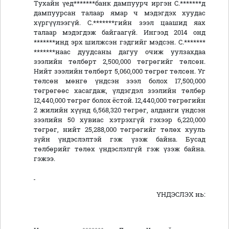
Тухайн үед*******банк дампуурч иргэн С.*******д
дампуурсан талаар ямар ч мэдэгдэх хуудас
хүргүүлээгүй. С.*******гийн зээл цаашид яах
талаар мэдэгдэж байгаагүй. Ингээд 2014 онд
*******инд эрх шилжсэн гэдгийг мэдсэн. С.*******
*******наас дуудсаны дагуу очиж уулзахдаа
зээлийн төлбөрт 2,500,000 төгрөгийг төлсөн.
Нийт зээлийн төлбөрт 5,060,000 төгрөг төлсөн. Уг
төлсөн мөнгө үндсэн зээл болох 17,500,000
төгрөгөөс хасагдаж, үлдэгдэл зээлийн төлбөр
12,440,000 төгрөг болох ёстой. 12,440,000 төгрөгийн
2 жилийн хүүнд 6,568,320 төгрөг, алданги үндсэн
зээлийн 50 хувиас хэтрэхгүй гэхээр 6,220,000
төгрөг, нийт 25,288,000 төгрөгийг төлөх хууль
зүйн үндэслэлтэй гэж үзэж байна. Бусад
төлбөрийг төлөх үндэслэлгүй гэж үзэж байна.
гэжээ.
ҮНДЭСЛЭХ нь: