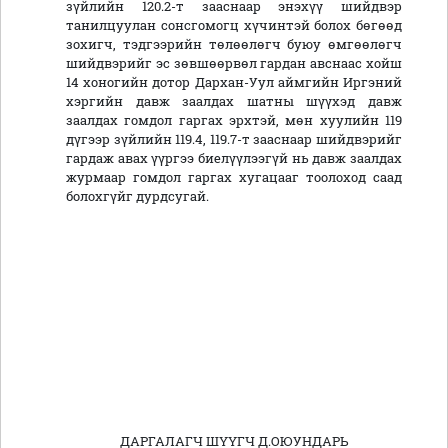
зүйлийн 120.2-т зааснаар энэхүү шийдвэр
танилцуулан сонсгомогц хүчинтэй болох бөгөөд
зохигч, тэдгээрийн төлөөлөгч буюу өмгөөлөгч
шийдвэрийг эс зөвшөөрвөл гардан авснаас хойш
14 хоногийн дотор Дархан-Уул аймгийн Иргэний
хэргийн давж заалдах шатны шүүхэд давж
заалдах гомдол гаргах эрхтэй, мөн хуулийн 119
дүгээр зүйлийн 119.4, 119.7-т зааснаар шийдвэрийг
гардаж авах үүргээ биелүүлээгүй нь давж заалдах
журмаар гомдол гаргах хугацааг тоолоход саад
болохгүйг дурдсугай.
ДАРГАЛАГЧ ШҮҮГЧ Д.ОЮУНДАРЬ