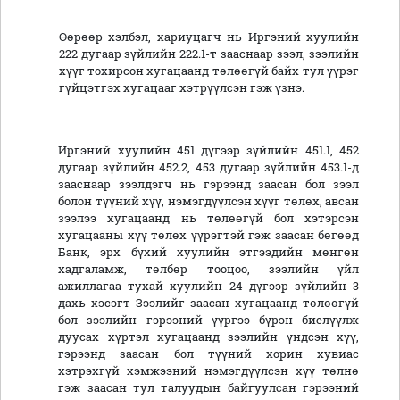
Өөрөөр хэлбэл, хариуцагч нь Иргэний хуулийн
222 дугаар зүйлийн 222.1-т зааснаар зээл, зээлийн
хүүг тохирсон хугацаанд төлөөгүй байх тул үүрэг
гүйцэтгэх хугацааг хэтрүүлсэн гэж үзнэ.
Иргэний хуулийн 451 дүгээр зүйлийн 451.1, 452
дугаар зүйлийн 452.2, 453 дугаар зүйлийн 453.1-д
зааснаар зээлдэгч нь гэрээнд заасан бол зээл
болон түүний хүү, нэмэгдүүлсэн хүүг төлөх, авсан
зээлээ хугацаанд нь төлөөгүй бол хэтэрсэн
хугацааны хүү төлөх үүрэгтэй гэж заасан бөгөөд
Банк, эрх бүхий хуулийн этгээдийн мөнгөн
хадгаламж, төлбөр тооцоо, зээлийн үйл
ажиллагаа тухай хуулийн 24 дүгээр зүйлийн 3
дахь хэсэгт Зээлийг заасан хугацаанд төлөөгүй
бол зээлийн гэрээний үүргээ бүрэн биелүүлж
дуусах хүртэл хугацаанд зээлийн үндсэн хүү,
гэрээнд заасан бол түүний хорин хувиас
хэтрэхгүй хэмжээний нэмэгдүүлсэн хүү төлнө
гэж заасан тул талуудын байгуулсан гэрээний