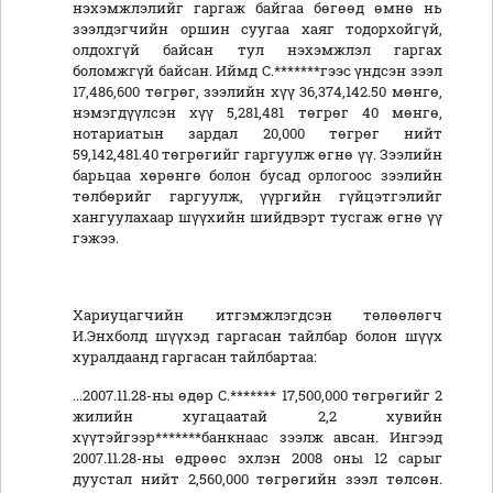
нэхэмжлэлийг гаргаж байгаа бөгөөд өмнө нь
зээлдэгчийн оршин суугаа хаяг тодорхойгүй,
олдохгүй байсан тул нэхэмжлэл гаргах
боломжгүй байсан. Иймд С.*******гээс үндсэн зээл
17,486,600 төгрөг, зээлийн хүү 36,374,142.50 мөнгө,
нэмэгдүүлсэн хүү 5,281,481 төгрөг 40 мөнгө,
нотариатын зардал 20,000 төгрөг нийт
59,142,481.40 төгрөгийг гаргуулж өгнө үү. Зээлийн
барьцаа хөрөнгө болон бусад орлогоос зээлийн
төлбөрийг гаргуулж, үүргийн гүйцэтгэлийг
хангуулахаар шүүхийн шийдвэрт тусгаж өгнө үү
гэжээ.
Хариуцагчийн итгэмжлэгдсэн төлөөлөгч
И.Энхболд шүүхэд гаргасан тайлбар болон шүүх
хуралдаанд гаргасан тайлбартаа:
...2007.11.28-ны өдөр С.******* 17,500,000 төгрөгийг 2
жилийн хугацаатай 2,2 хувийн
хүүтэйгээр*******банкнаас зээлж авсан. Ингээд
2007.11.28-ны өдрөөс эхлэн 2008 оны 12 сарыг
дуустал нийт 2,560,000 төгрөгийн зээл төлсөн.