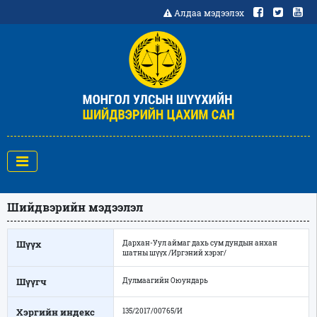
Алдаа мэдээлэх
Шийдвэрийн мэдээлэл
Шүүх
Дархан-Уул аймаг дахь сум дундын анхан
шатны шүүх /Иргэний хэрэг/
Шүүгч
Дулмаагийн Оюундарь
Хэргийн индекс
135/2017/00765/И