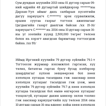
Сум дундын шүүхийн 2013 оны 01 дүгээр сарын 09-
ний өдрийн 48 дугаартай шийдвэрээр *******ны
Дархан-Уул аймаг дахь салбарын хүсэлтийн
дагуу хариуцагч С.*******г эрэн сурвалжилж,
оршин суугаа газрыг тогтоох ажиллагааг
Цагдаагийн газарт даалгаж байсан /хх 15-16/
хариуцагч С.******* нь 2014 оны 10 дугаар сарын 16-
ны уг зээлийн хүүнд 2,500,000 төгрөг төлсөн
болох нь хэрэгт авагдсан баримтаар тогтоогдож
байна. /хх
55/
Иймд Иргэний хуулийн 79 дүгээр зүйлийн 79.1-т
Тогтоосон журмаар нэхэмжлэл гаргасан, хүү
төлөх, баталгаа гаргах буюу бусад хэлбэрээр
шаардлагыг хүлээн зөвшөөрсөн бол хөөн
хэлэлцэх хугацаа тасалдана гэж зааснаар хөөн
хэлэлцэх хугацааг тасалдсан гэж үзэж, мөн
хуулийн 79 дүгээр зүйлийн 79.7-д хөөн хэлэлцэх
хугацаа тасалдсан бол өмнө өнгөрсөн хугацааг
тооцохгүй, хугацааг дахин шинээр эхлэн тоолно
гэж зааснаар хариуцагчийн хүү төлсөн 2014 оны
10 дугаар сарын 16-ны өдрөөс хойш хөөн хэлэлцэх