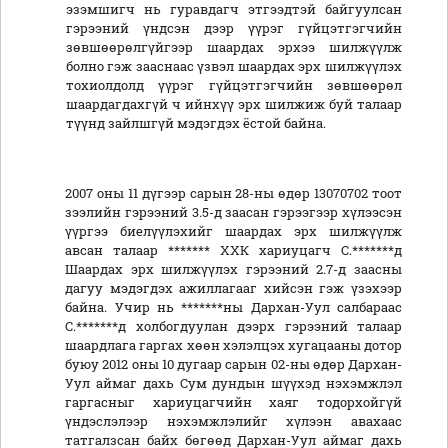
эзэмшигч нь гуравдагч этгээдтэй байгуулсан
гэрээний үндсэн дээр үүрэг гүйцэтгэгчийн
зөвшөөрөлгүйгээр шаардах эрхээ шилжүүлж
болно гэж зааснаас үзвэл шаардах эрх шилжүүлэх
тохиолдолд үүрэг гүйцэтгэгчийн зөвшөөрөл
шаардагдахгүй ч ийнхүү эрх шилжиж буй талаар
түүнд зайлшгүй мэдэгдэх ёстой байна.
2007 оны 11 дүгээр сарын 28-ны өдөр 13070702 тоот
зээлийн гэрээний 3.5-д заасан гэрээгээр хүлээсэн
үүргээ биелүүлэхийг шаардах эрх шилжүүлж
авсан талаар ******* ХХК хариуцагч С.*******д
Шаардах эрх шилжүүлэх гэрээний 2.7-д заасны
дагуу мэдэгдэх ажиллагааг хийсэн гэж үзэхээр
байна. Учир нь *******ны Дархан-Уул салбараас
С.*******д холбогдуулан дээрх гэрээний талаар
шаардлага гаргах хөөн хэлэлцэх хугацааны дотор
буюу 2012 оны 10 дугаар сарын 02-ны өдөр Дархан-
Уул аймаг дахь Сум дундын шүүхэд нэхэмжлэл
гаргасныг хариуцагчийн хаяг тодорхойгүй
үндэслэлээр нэхэмжлэлийг хүлээн авахаас
татгалзсан байх бөгөөд Дархан-Уул аймаг дахь