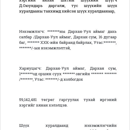
хэргийн анхан шатны
шүүхийн шүүгч
Д.Оюундарь
даргалж, тус шүүхийн шүүх
хуралдааны танхимд хийсэн шүүх хуралдаанаар
,
Нэхэмжлэгч: *******ны Дархан-Уул аймаг дахь
салбар /Дархан-Уул аймаг, Дархан сум, 16 дугаар
баг, ******* ХХК-ийн байранд байрлах, Утас:*******,
*******/-ын нэхэмжлэлтэй,
Хариуцагч: Дархан-Уул аймаг, Дархан сум,
1*******од оршин суух ******* овгийн ******* *******
/*******, Утас: *******/-д холбогдох
59,142,481 төгрөг гаргуулах тухай иргэний
хэргийг хянан хэлэлцэв.
Шүүх хуралдаанд нэхэмжлэгчийн