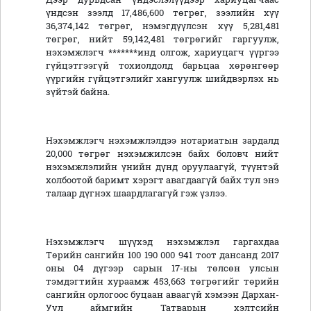
үндсэн зээлд 17,486,600 төгрөг, зээлийн хүү
36,374,142 төгрөг, нэмэгдүүлсэн хүү 5,281,481
төгрөг, нийт 59,142,481 төгрөгийг гаргуулж,
нэхэмжлэгч *******инд олгож, хариуцагч үүргээ
гүйцэтгээгүй тохиолдолд барьцаа хөрөнгөөр
үүргийн гүйцэтгэлийг хангуулж шийдвэрлэх нь
зүйтэй байна.
Нэхэмжлэгч нэхэмжлэлдээ нотариатын зардалд
20,000 төгрөг нэхэмжилсэн байх боловч нийт
нэхэмжлэлийн үнийн дүнд оруулаагүй, түүнтэй
холбоотой баримт хэрэгт авагдаагүй байх тул энэ
талаар дүгнэх шаардлагагүй гэж үзлээ.
Нэхэмжлэгч шүүхэд нэхэмжлэл гаргахдаа
Төрийн сангийн 100 190 000 941 тоот дансанд 2017
оны 04 дүгээр сарын 17-ны төлсөн улсын
тэмдэгтийн хураамж 453,663 төгрөгийг төрийн
сангийн орлогоос буцаан аваагүй хэмээн Дархан-
Уул аймгийн Татварын хэлтсийн