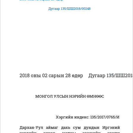
Дугаар 135/ШШ2018/00248
2018 оны 02 сарын 28 өдөр
Дугаар 135/ШШ201
МОНГОЛ УЛСЫН НЭРИЙН ӨМНӨӨС
Хэргийн индекс
:
135/201
7
/0
765
/И
Дархан-Уул аймаг дахь
сум дундын
Иргэний