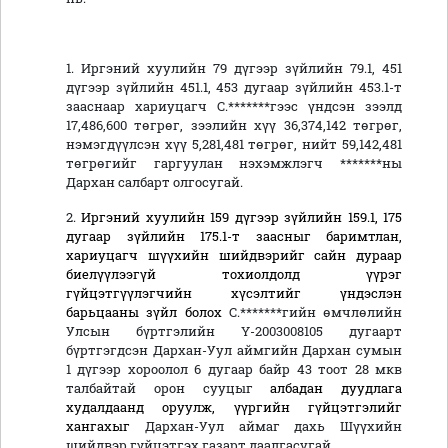
1. Иргэний хуулийн 79 дүгээр зүйлийн 79.1, 451
дүгээр зүйлийн 451.1, 453 дугаар зүйлийн 453.1-т
зааснаар хариуцагч С.*******гээс үндсэн зээлд
17,486,600 төгрөг, зээлийн хүү 36,374,142 төгрөг,
нэмэгдүүлсэн хүү 5,281,481 төгрөг, нийт 59,142,481
төгрөгийг гаргуулан нэхэмжлэгч *******ны
Дархан салбарт олгосугай.
2.
Иргэний хуулийн
159 дүгээр зүйлийн 159.1,
175
дугаар зүйлийн 175.1-
т
заасныг баримтлан,
хариуцагч шүүхийн шийдвэрийг сайн дураар
биелүүлээгүй тохиолдолд үүрэг
гүйцэтгүүлэгчийн хүсэлтийг үндэслэн
барьцааны зүйл болох
С.*******гийн өмчлөлийн
Улсын бүртгэлийн Ү-2003008105 дугаарт
бүртгэгдсэн Дархан-Уул аймгийн Дархан сумын
1 дүгээр хороолол 6 дугаар байр 43 тоот 28 мкв
талбайтай орон сууцыг
албадан дуудлага
худалдаанд оруулж, үүргийн гүйцэтгэлийг
хангахыг
Дархан-Уул аймаг дахь Шүүхийн
шийдвэр гүйцэтгэх газарт даалгасугай.