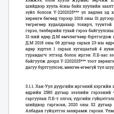
шийдвэр хууль ёсны байх хуулийн заалт
зүйл болсон Ү-2202025*** үл хөдлөх эд
хөрөнгө бөгөөд тэрээр 2018 оны 01 дүгээр
төгрөгөөр худалдахаар тохирч, түүнтэй
гэрээ, төлбөрийн тухай гэрээ байгуулсны
31-ний өдөр Д.М өмчлөгчөөр бүртгэгдэж 
Д.М 2018 оны 06 дугаар сарын 23-ны өдр
өдөр хүртэл 1 сарын хугацаатай 4 хувий
гуравдагч этгээд болох иргэн Л.Б-аас з
байгуулж дээрх Ү-2202025*** тоот хөрөн
дагуу бүртгүүлсэн, мөнгөө өгөөгүй тул шү
3.1.1. Хан-Уул дүүргийн иргэний хэргийн 
өдрийн 2580 дугаар зээлийн гэрээний үү
гаргуулан Л.Б-т олгох, үүргийн гүйцэтгэ
шийдвэр гаргасан, 2020 оны 02 дугаар
Албадан гүйцэтгэх захирамж гарсан. Улм