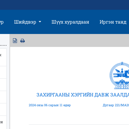
үр
Шийдвэр
Шүүх хуралдаан
Иргэн танд
ж
ЗАХИРГААНЫ ХЭРГИЙН ДАВЖ ЗААЛД
2024 оны 06 сарын 11 өдөр
Дугаар 221/МА2
йн