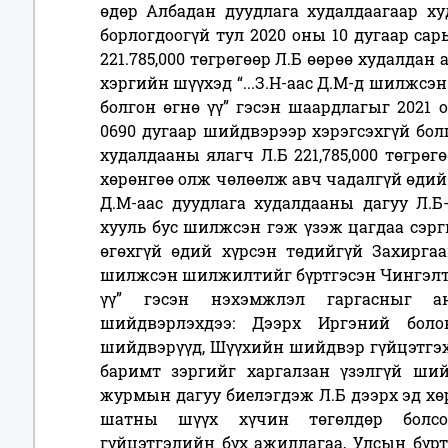
өдөр Албадан дуудлага худалдаагаар ху
борлогдоогүй тул 2020 оны 10 дугаар сар
221.785,000 төгрөгөөр Л.Б өөрөө худалдан 
хэргийн шүүхэд “...З.Н-аас Д.М-д шилжс
болгон өгнө үү” гэсэн шаардлагыг 2021 
0690 дугаар шийдвэрээр хэрэгсэхгүй бол
худалдааны ялагч Л.Б 221,785,000 төгрөг
хөрөнгөө олж чөлөөлж авч чадалгүй өдий 
Д.М-аас дуудлага худалдааны дагуу Л.Б
хууль бус шилжсэн гэж үзэж цагдаа сэр
өгөхгүй өдий хүрсэн төдийгүй Захиргаа
шилжсэн шилжилтийг бүртгэсэн Чингэлтэ
үү” гэсэн нэхэмжлэл гаргасныг а
шийдвэрлэхдээ: Дээрх Иргэний бол
шийдвэрүүд, Шүүхийн шийдвэр гүйцэтгэх 
баримт зэргийг харгалзан үзэлгүй ши
журмын дагуу биелэгдэж Л.Б дээрх эд хө
шатны шүүх хүчин төгөлдөр болс
гүйцэтгэлийн бүх ажиллагаа, Улсын бүрт