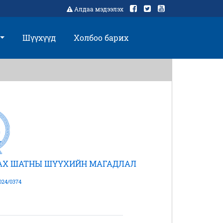
Алдаа мэдээлэх
Шүүхүүд
Холбоо барих
АХ ШАТНЫ ШҮҮХИЙН МАГАДЛАЛ
024/0374