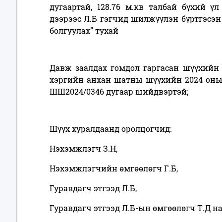
дугаартай, 128.76 м.кв талбай бүхий ү
дээрээс Л.Б гэгчид шилжүүлэн бүртгэсэн
болгуулах” тухай
Давж заалдах гомдол гаргасан шүүхийн
хэргийн анхан шатны шүүхийн 2024 оны 
ШШ2024/0346 дугаар
шийдвэртэй;
Шүүх хуралдаанд оролцогчид:
Нэхэмжлэгч З.Н,
Нэхэмжлэгчийн өмгөөлөгч Г.Б,
Гуравдагч этгээд Л.Б,
Гуравдагч этгээд Л.Б-ын өмгөөлөгч Т.Д на