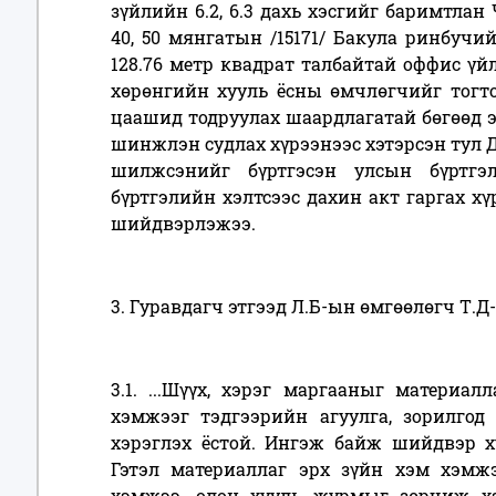
зүйлийн 6.2, 6.3 дахь хэсгийг баримтлан
40, 50 мянгатын /15171/ Бакула ринбучий
128.76 метр квадрат талбайтай оффис үй
хөрөнгийн хууль ёсны өмчлөгчийг тогт
цаашид тодруулах шаардлагатай бөгөөд 
шинжлэн судлах хүрээнээс хэтэрсэн тул Д.
шилжсэнийг бүртгэсэн улсын бүртгэ
бүртгэлийн хэлтсээс дахин акт гаргах хү
шийдвэрлэжээ.
3. Гуравдагч этгээд Л.Б-ын өмгөөлөгч Т.Д
3.1. ...Шүүх, хэрэг маргааныг материа
хэмжээг тэдгээрийн агуулга, зорилгод 
хэрэглэх ёстой. Ингэж байж шийдвэр х
Гэтэл материаллаг эрх зүйн хэм хэмж
хэмжээ, олон хууль журмыг зөрчиж х