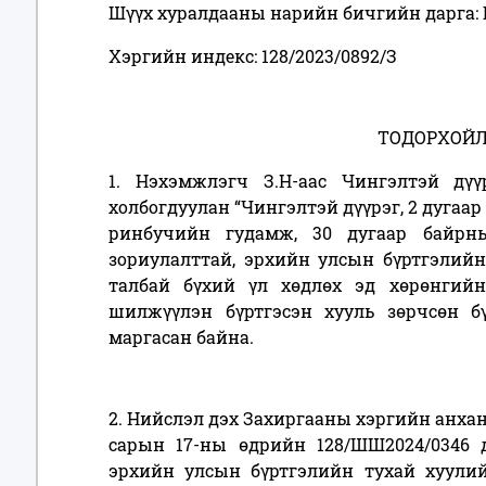
Шүүх хуралдааны нарийн бичгийн дарга: 
Хэргийн индекс: 128/2023/0892/З
ТОДОРХОЙЛ
1. Нэхэмжлэгч З.Н-аас Чингэлтэй дү
холбогдуулан “Чингэлтэй дүүрэг, 2 дугаар 
ринбучийн гудамж, 30 дугаар байрн
зориулалттай, эрхийн улсын бүртгэлийн Ү
талбай бүхий үл хөдлөх эд хөрөнгий
шилжүүлэн бүртгэсэн хууль зөрчсөн бү
маргасан байна.
2. Нийслэл дэх Захиргааны хэргийн анха
сарын 17-ны өдрийн 128/ШШ2024/0346 
эрхийн улсын бүртгэлийн тухай хуулийн