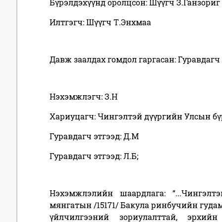
Бүрэлдэхүүнд оролцсон: Шүүгч З.Ганзориг
Илтгэгч: Шүүгч Т.Энхмаа
Давж заалдах гомдол гаргасан: Гуравдагч 
Нэхэмжлэгч: З.Н
Хариуцагч: Чингэлтэй дүүргийн Улсын бү
Гуравдагч этгээд: Д.М
Гуравдагч этгээд: Л.Б;
Нэхэмжлэлийн шаардлага: “...Чингэлтэ
мянгатын /15171/ Бакула ринбучийн гудам
үйлчилгээний зориулалттай, эрхийн