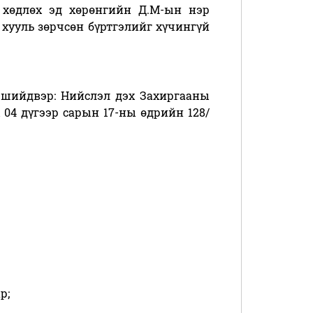
л хөдлөх эд хөрөнгийн Д.М-ын нэр
 хууль зөрчсөн бүртгэлийг хүчингүй
 шийдвэр: Нийслэл дэх Захиргааны
04 дүгээр сарын 17-ны өдрийн 128/
р;