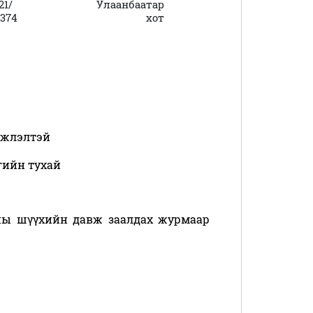
21/
Улаанбаатар
374
хот
мжлэлтэй
гийн тухай
ны шүүхийн давж заалдах журмаар