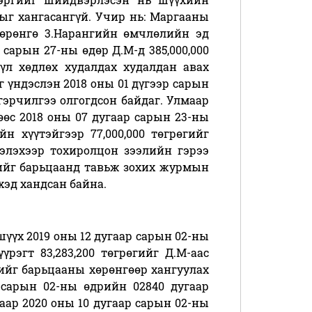
ыг хангасангүй. Учир нь: Маргааны
 хөрөнгө 3.Нарангийн өмчлөлийн эд
 сарын 27-ны өдөр Д.М-д 385,000,000
 үл хөдлөх худалдах худалдан авах
г үндэслэн 2018 оны 01 дүгээр сарын
гэрчилгээ олгогдсон байдаг. Улмаар
өөс 2018 оны 07 дугаар сарын 23-ны
н хүүтэйгээр 77,000,000 төгрөгийг
ээлэхээр тохиролцон зээлийн гэрээ
гийг барьцаанд тавьж зохих журмын
үхэд хандсан байна.
шүүх 2019 оны 12 дугаар сарын 02-ны
рэгт 83,283,200 төгрөгийг Д.М-аас
лийг барьцааны хөрөнгөөр хангуулах
 сарын 02-ны өдрийн 02840 дугаар
аар 2020 оны 10 дугаар сарын 02-ны