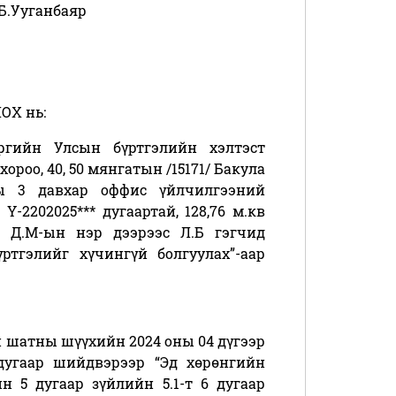
Б.Ууганбаяр
ОХ нь:
үргийн Улсын бүртгэлийн хэлтэст
хороо, 40, 50 мянгатын /15171/ Бакула
ы 3 давхар оффис үйлчилгээний
-2202025*** дугаартай, 128,76 м.кв
н Д.М-ын нэр дээрээс Л.Б гэгчид
ртгэлийг хүчингүй болгуулах”-аар
н шатны шүүхийн 2024 оны 04 дүгээр
дугаар шийдвэрээр “Эд хөрөнгийн
 5 дугаар зүйлийн 5.1-т 6 дугаар