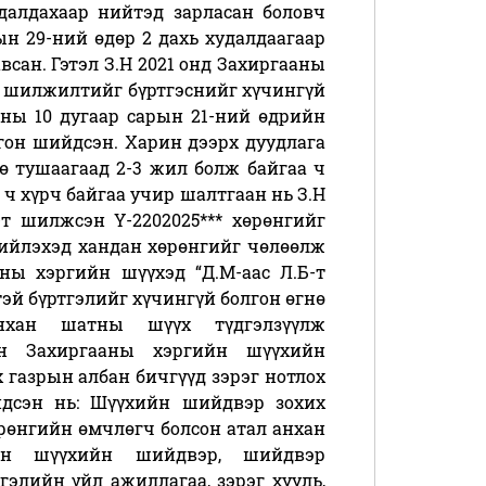
далдахаар нийтэд зарласан боловч
ын 29-ний өдөр 2 дахь худалдаагаар
авсан. Гэтэл З.Н 2021 онд Захиргааны
эн шилжилтийг бүртгэснийг хүчингүй
оны 10 дугаар сарын 21-ний өдрийн
гон шийдсэн. Харин дээрх дуудлага
өө тушаагаад 2-3 жил болж байгаа ч
ч хүрч байгаа учир шалтгаан нь З.Н
-т шилжсэн Ү-2202025*** хөрөнгийг
гийлэхэд хандан хөрөнгийг чөлөөлж
ны хэргийн шүүхэд “Д.М-аас Л.Б-т
й бүртгэлийг хүчингүй болгон өгнө
нхан шатны шүүх түдгэлзүүлж
он Захиргааны хэргийн шүүхийн
газрын албан бичгүүд зэрэг нотлох
йдсэн нь: Шүүхийн шийдвэр зохих
рөнгийн өмчлөгч болсон атал анхан
он шүүхийн шийдвэр, шийдвэр
гэлийн үйл ажиллагаа, зэрэг хууль,