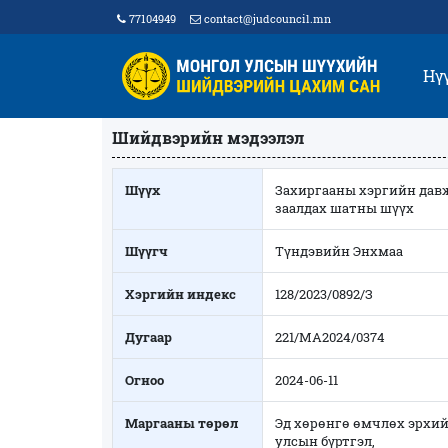
77104949
contact@judcouncil.mn
Нү
Шийдвэрийн мэдээлэл
Шүүх
Захиргааны хэргийн дав
заалдах шатны шүүх
Шүүгч
Түндэвийн Энхмаа
Хэргийн индекс
128/2023/0892/З
Дугаар
221/МА2024/0374
Огноо
2024-06-11
Маргааны төрөл
Эд хөрөнгө өмчлөх эрхи
улсын бүртгэл,