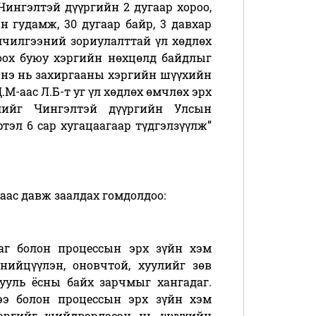
 Чингэлтэй дүүргийн 2 дугаар хороо,
н гудамж, 30 дугаар байр, 3 давхар
лчилгээний зориулалттай үл хөдлөх
оох буюу хэргийн нөхцөлд байдлыг
энэ нь захиргааны хэргийн шүүхийн
М-аас Л.Б-т уг үл хөдлөх өмчлөх эрх
лийг Чингэлтэй дүүргийн Улсын
ртэл 6 сар хугацаагаар түдгэлзүүлж”
-аас давж заалдах гомдолдоо:
ллаг болон процессын эрх зүйн хэм
нийцүүлэн, оновчтой, хуулийг зөв
ууль ёсны байх зарчмыг хангадаг.
ээ болон процессын эрх зүйн хэм
эргийг шийдвэрлэсэн нь шүүхийн