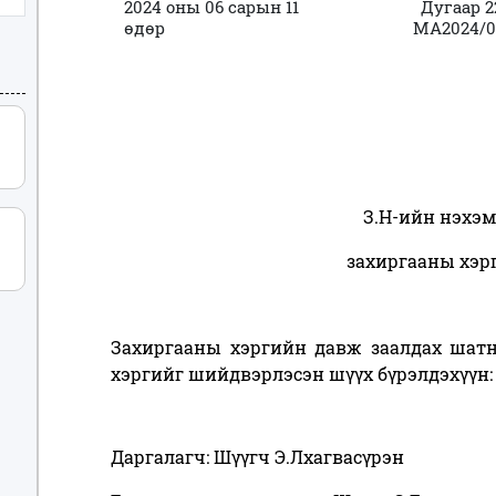
2024 оны 06 сарын 11
Дугаар 2
өдөр
МА2024/0
З.Н-ийн нэхэ
захиргааны хэр
Захиргааны хэргийн давж заалдах шат
хэргийг шийдвэрлэсэн шүүх бүрэлдэхүүн:
Даргалагч: Шүүгч Э.Лхагвасүрэн