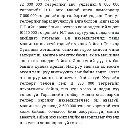
32 000 000 төгрөгийг авч үлдэгдэл 8 000 000
төгрөгийг Н.Т- авч манай авто ломбарданд
7 000 000 төгрөгийн өр төлбөртэй үлдсэн. Гэвч уг
төлбөрийг барагдуулалгүй алга болсон. Ингээд би
Н.Т-ийн араас 2 жил шүүхээр хөөцөлдсөний эцэст
10 150 000 төгрөгийг Н.Т-ээс гаргуулж, надад олгох
шийдвэр гаргасан. Би нэхэмжлэгчид таны
машиныг авахгүй гэдгийг ч хэлж байсан. Тэгэхэд
Худалдаа хөгжлийн банктай гэрээ хийсэн чинь
захирал нь мөнгөө өгөхгүй байна, ах нь машинаа
авна гэж хэлдэг байсан. Энэ хүний дүү нь бас
байнга худлаа ярьдаг. Над руу залгаад ах мөнгө
өгсөн тань руу шилжүүлэх гэж байна гэдэг. Хэзээ
ч над руу мөнгө шилжүүлж байгаагүй. Хүүгийн
төлбөрт төлсөн гэж 11 835 000 төгрөгийг
нэхэмжилж байна, энэ хүн хэзээ ч надад хүү
төлөөгүй. Гараашийн төлбөр, машины засварын
төлбөр зэргийг нэхэмжлэгчээс би аваагүй,
машин засуулахад 2 600 000 төгрөг хэрэгтэй гэж
хэлж байсан болохоос биш засуулаагүй, мөнгө
аваагүй. Иймд нэхэмжлэлийн шаардлагыг бүхэлд
нь хүлээн зөвшөөрөхгүй гэжээ.