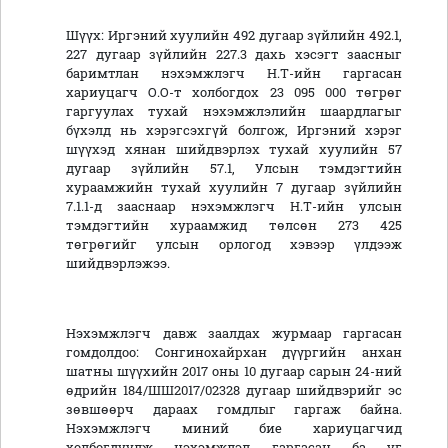
Шүүх: Иргэний хуулийн 492 дугаар зүйлийн 492.1,
227 дугаар зүйлийн 227.3 дахь хэсэгт заасныг
баримтлан нэхэмжлэгч Н.Т-ийн гаргасан
хариуцагч О.О-т холбогдох 23 095 000 төгрөг
гаргуулах тухай нэхэмжлэлийн шаардлагыг
бүхэлд нь хэрэгсэхгүй болгож, Иргэний хэрэг
шүүхэд хянан шийдвэрлэх тухай хуулийн 57
дугаар зүйлийн 57.1, Улсын тэмдэгтийн
хураамжийн тухай хуулийн 7 дугаар зүйлийн
7.1.1-д зааснаар нэхэмжлэгч Н.Т-ийн улсын
тэмдэгтийн хураамжид төлсөн 273 425
төгрөгийг улсын орлогод хэвээр үлдээж
шийдвэрлэжээ.
Нэхэмжлэгч давж заалдах журмаар гаргасан
гомдолдоо: Сонгинохайрхан дүүргийн анхан
шатны шүүхийн 2017 оны 10 дугаар сарын 24-ний
өдрийн 184/ШШ2017/02328 дугаар шийдвэрийг эс
зөвшөөрч дараах гомдлыг гаргаж байна.
Нэхэмжлэгч миний бие хариуцагчид
холбогдуулж нэхэмжлэл гаргасан ба уг