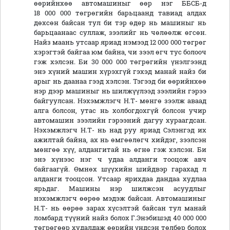
өөрийнхөө автомашиныг өөр нэг ББСБ-д
18 000 000 төгрөгийн барьцаанд тавиад алдах
дөхсөн байсан тул би тэр өдөр нь машиныг нь
барьцаанаас суллаж, зээлийг нь чөлөөлж өгсөн.
Найз маань утсаар яриад нэмээд 12 000 000 төгрөг
хэрэгтэй байгаа юм байна, чи зээл өгч тус болооч
гэж хэлсэн. Би 30 000 000 төгрөгийн үнэлгээнд
энэ хүний машин хүрэхгүй гэхэд манай найз би
арыг нь даанаа гээд хэлсэн. Тэгээд би өөрийнхөө
нэр дээр машиныг нь шилжүүлээд зээлийн гэрээ
байгуулсан. Нэхэмжлэгч Н.Т- мөнгө зээлж аваад
алга болсон, утас нь холбогдохгүй болсон учир
автомашин зээлийн гэрээний дагуу хураагдсан.
Нэхэмжлэгч Н.Т- нь над руу яриад Сэлэнгэд их
ажилтай байна, ах нь өмгөөлөгч хийдэг, зээлсэн
мөнгөө хүү, алдангитай нь өгнө гэж хэлсэн. Би
энэ хүнээс нэг ч удаа алданги тооцож авч
байгаагүй. Өмнөх шүүхийн шийдвэр гарахад л
алданги тооцсон. Утсаар ярихдаа дандаа худлаа
ярьдаг. Машины нэр шилжсэн асуудлыг
нэхэмжлэгч өөрөө мэдэж байсан. Автомашиныг
Н.Т- нь өөрөө зарах хүсэлтэй байсан тул манай
ломбард түүний найз болох Г.Энэбишэд 40 000 000
төгрөгөөр худалдаж өөрийн үндсэн төлбөр болох