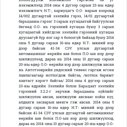
нэхэмжлэлд 2014 оны 4 дүгээр сарын 23-ны өдөр
нэхэмжлэгч Н.Т-, хариуцагч О.О- нарын хооронд
14/002 дугаартай зээлийн гэрээ, 14/01 дугаартай
барьцааны гэрээг 3 сарын хугацаатай байгуулсан
бөгөөд О.О- нь гэрээний хугацаа буюу 3 сарын
хугацаатай хийгдсэн зээлийн гэрээний хугацаа
дуусаагүй бүр нэг cap ч болоогүй байхад буюу 2014
оны 5 дугаар сарын 16-ны өдөр Н.Т- миний нэр
дээр байсан 41-34 СЭҮ улсын дугаартай
автомашиныг өөрийн аав болох П.О-ын нэр дээр
шилжүүлээд, дараа нь 2014 оны 10 дугаар сарын
20-ны өдөр О.О- өөрийн нэр дээр шилжүүлж авсан
нь Автотээврийн үндэсний төвөөс гаргаж өгсөн
лавлагаагаар нотлогдож байгаа, /нотлох баримт
хавтаст хэрэгт байгаа/ 2014 оны 4 дүгээр сарын
23-ны өдрийн Зээлийн болон Барьцаат зээлийн
гэрээний 3.2.2-г зөрчиж барьцааны зүйлийг
шилжүүлэн авсан, шилжүүлж авснаас хойш хүү,
алданги засварын мөнгө гэж авсан. 2014 оны 5
дугаар сарын 16-ны өдөр Н.Т- миний нэр дээр
байсан 41-34 СЭҮ улсын дугаартай автомашиныг
өөрийн аав болох П.О-ын нэр дээр шилжүүлээд,
дараа нь 2014 оны 10 дугаар сарын 20-ны өдөр О.О-