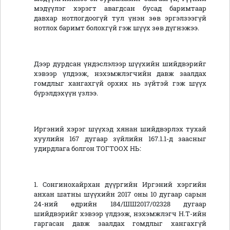
мэдүүлэг хэрэгт авагдсан бусад баримтаар
давхар нотлогдоогүй тул үнэн зөв эргэлзээгүй
нотлох баримт болохгүй гэж шүүх зөв дүгнэжээ.
Дээр дурдсан үндэслэлээр шүүхийн шийдвэрийг
хэвээр үлдээж, нэхэмжлэгчийн давж заалдах
гомдлыг хангахгүй орхих нь зүйтэй гэж шүүх
бүрэлдэхүүн үзлээ.
Иргэний хэрэг шүүхэд хянан шийдвэрлэх тухай
хуулийн 167 дугаар зүйлийн 167.1.1-д заасныг
удирдлага болгон ТОГТООХ НЬ:
1. Сонгинохайрхан дүүргийн Иргэний хэргийн
анхан шатны шүүхийн 2017 оны 10 дугаар сарын
24-ний өдрийн 184/ШШ2017/02328 дугаар
шийдвэрийг хэвээр үлдээж, нэхэмжлэгч Н.Т-ийн
гаргасан давж заалдах гомдлыг хангахгүй