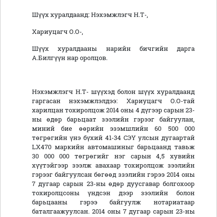
Шүүх хуралдаанд: Нэхэмжлэгч Н.Т-,
Хариуцагч О.О-,
Шүүх хуралдааны нарийн бичгийн дарга
А.Билгүүн нар оролцов.
Нэхэмжлэгч Н.Т- шүүхэд болон шүүх хуралдаанд
гаргасан нэхэмжлэлдээ: Хариуцагч О.О-тай
харилцан тохиролцож 2014 оны 4 дүгээр сарын 23-
ны өдөр барьцаат зээлийн гэрээг байгуулан,
миний бие өөрийн эзэмшлийн 60 500 000
төгрөгийн үнэ бүхий 41-34 СЭҮ улсын дугаартай
LX470 маркийн автомашиныг барьцаанд тавьж
30 000 000 төгрөгийг нэг сарын 4,5 хувийн
хүүтэйгээр зээлж авахаар тохиролцож зээлийн
гэрээг байгуулсан бөгөөд ззэлийн гэрээ 2014 оны
7 дугаар сарын 23-ны өдөр дуусгавар болгохоор
тохиролцсоны үндсэн дээр зээлийн болон
барьцааны гэрээ байгуулж нотариатаар
баталгаажуулсан. 2014 оны 7 дугаар сарын 23-ны