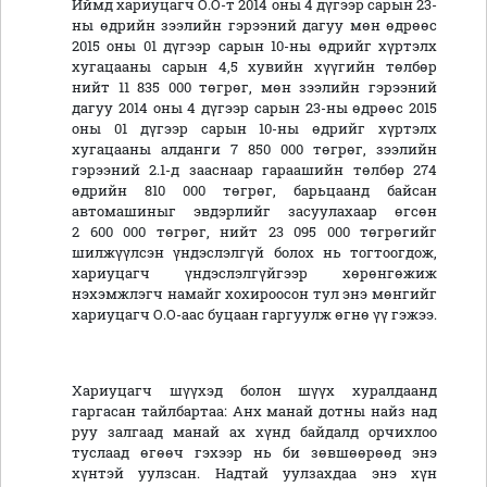
Иймд хариуцагч О.О-т 2014 оны 4 дүгээр сарын 23-
ны өдрийн зээлийн гэрээний дагуу мөн өдрөөс
2015 оны 01 дүгээр сарын 10-ны өдрийг хүртэлх
хугацааны сарын 4,5 хувийн хүүгийн төлбөр
нийт 11 835 000 төгрөг, мөн зээлийн гэрээний
дагуу 2014 оны 4 дүгээр сарын 23-ны өдрөөс 2015
оны 01 дүгээр сарын 10-ны өдрийг хүртэлх
хугацааны алданги 7 850 000 төгрөг, зээлийн
гэрээний 2.1-д зааснаар гараашийн төлбөр 274
өдрийн 810 000 төгрөг, барьцаанд байсан
автомашиныг эвдэрлийг засуулахаар өгсөн
2 600 000 төгрөг, нийт 23 095 000 төгрөгийг
шилжүүлсэн үндэслэлгүй болох нь тогтоогдож,
хариуцагч үндэслэлгүйгээр хөрөнгөжиж
нэхэмжлэгч намайг хохироосон тул энэ мөнгийг
хариуцагч О.О-аас буцаан гаргуулж өгнө үү гэжээ.
Хариуцагч шүүхэд болон шүүх хуралдаанд
гаргасан тайлбартаа: Анх манай дотны найз над
руу залгаад манай ах хүнд байдалд орчихлоо
туслаад өгөөч гэхээр нь би зөвшөөрөөд энэ
хүнтэй уулзсан. Надтай уулзахдаа энэ хүн