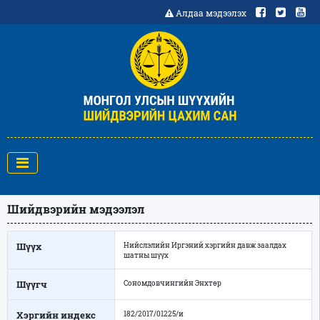
Алдаа мэдээлэх
Шийдвэрийн мэдээлэл
Шүүх
Нийслэлийн Иргэний хэргийн давж заалдах
шатны шүүх
Шүүгч
Сономдовчингийн Энхтөр
Хэргийн индекс
182/2017/01225/и