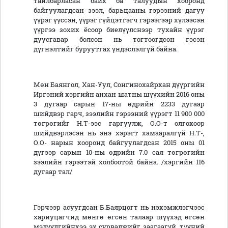
тайлбарласан байх ба талуудын хооронд
байгуулагдсан зээл, барьцааны гэрээний дагуу
үүрэг үүссэн, үүрэг гүйцэтгэгч гэрээгээр хүлээсэн
үүргээ зохих ёсоор биелүүлснээр тухайн үүрэг
дуусгавар болсон нь тогтоогдсон гэсэн
дүгнэлтийг буруутгах үндэслэлгүй байна.
Мөн Баянгол, Хан-Уул, Сонгинохайрхан дүүргийн
Иргэний хэргийн анхан шатны шүүхийн 2016 оны
3 дугаар сарын 17-ны өдрийн 2233 дугаар
шийдвэр гарч, зээлийн гэрээний үүрэгт 11 900 000
төгрөгийг Н.Т-ээс гаргуулж, О.О-т олгохоор
шийдвэрлэсэн нь энэ хэрэгт хамааралгүй Н.Т-,
О.О- нарын хооронд байгуулагдсан 2015 оны 01
дүгээр сарын 10-ны өдрийн 7.0 сая төгрөгийн
зээлийн гэрээтэй холбоотой байна. /хэргийн 116
дугаар тал/
Гэрчээр асуугдсан Б.Баярцогт нь нэхэмжлэгчээс
хариуцагчид мөнгө өгсөн талаар шүүхэд өгсөн
мэдүүлгийнхээ эх сурвалжийг заагаагүй, түүний