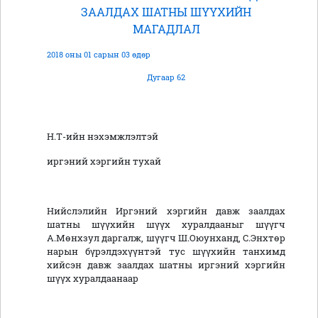
ЗААЛДАХ ШАТНЫ ШҮҮХИЙН
МАГАДЛАЛ
2018 оны 01 сарын 03 өдөр
Дугаар 62
Н.Т-ийн нэхэмжлэлтэй
иргэний хэргийн тухай
Нийслэлийн Иргэний хэргийн давж заалдах
шатны шүүхийн шүүх хуралдааныг шүүгч
А.Мөнхзул даргалж, шүүгч Ш.Оюунханд, С.Энхтөр
нарын бүрэлдэхүүнтэй тус шүүхийн танхимд
хийсэн давж заалдах шатны иргэний хэргийн
шүүх хуралдаанаар