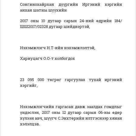
Сонгинохайрхан дүүргийн Иргэний хэргийн
анхан шатны шүүхийн
2017 оны 10 дугаар сарын 24-ний өдрийн 184/
ШШ2017/02328 дугаар шийдвэртэй,
Нэхэмжлэгч Н.Т-ийн нэхэмжлэлтэй,
Хариуцагч О.О-т холбогдох
23 095 000 төгрөг гаргуулах тухай иргэний
хэргийг,
Нэхэмжлэгчийн гаргасан давж заалдах гомдлыг
үндэслэн, 2017 оны 12 дугаар сарын 06-ны өдөр
хүлээн авч, шүүгч С.Энхтөрийн илтгэснээр хянан
хэлэлцэв.