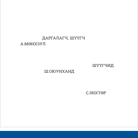
ДАРГАЛАГЧ, ШҮҮГЧ
А.МӨНХЗУЛ
ШҮҮГЧИД
Ш.ОЮУНХАНД
С.ЭНХТӨР