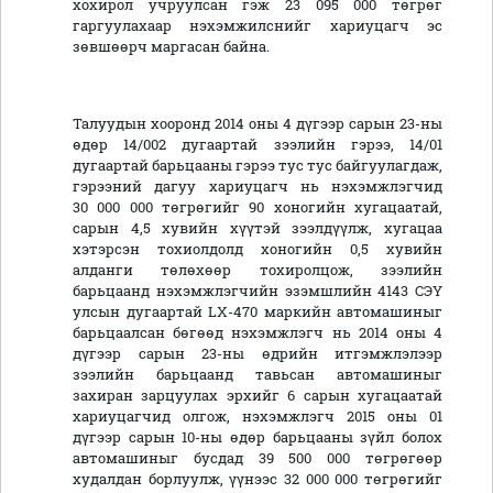
хохирол учруулсан гэж 23 095 000 төгрөг
гаргуулахаар нэхэмжилснийг хариуцагч эс
зөвшөөрч маргасан байна.
Талуудын хооронд 2014 оны 4 дүгээр сарын 23-ны
өдөр 14/002 дугаартай зээлийн гэрээ, 14/01
дугаартай барьцааны гэрээ тус тус байгуулагдаж,
гэрээний дагуу хариуцагч нь нэхэмжлэгчид
30 000 000 төгрөгийг 90 хоногийн хугацаатай,
сарын 4,5 хувийн хүүтэй зээлдүүлж, хугацаа
хэтэрсэн тохиолдолд хоногийн 0,5 хувийн
алданги төлөхөөр тохиролцож, зээлийн
барьцаанд нэхэмжлэгчийн эзэмшлийн 4143 СЭҮ
улсын дугаартай LХ-470 маркийн автомашиныг
барьцаалсан бөгөөд нэхэмжлэгч нь 2014 оны 4
дүгээр сарын 23-ны өдрийн итгэмжлэлээр
зээлийн барьцаанд тавьсан автомашиныг
захиран зарцуулах эрхийг 6 сарын хугацаатай
хариуцагчид олгож, нэхэмжлэгч 2015 оны 01
дүгээр сарын 10-ны өдөр барьцааны зүйл болох
автомашиныг бусдад 39 500 000 төгрөгөөр
худалдан борлуулж, үүнээс 32 000 000 төгрөгийг