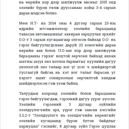
нь өөрийн нэр дээр шилжүүлж авсныг 2015 онд
зээлийг бүрэн төлж дууссанаас хойш 3-4 сарын
дараа мэдсэн болно.
Мөн Н.Т- нь 2014 оны 4 дүгээр сарын 23-ны
өдрийн итгэмжлэлээр зээлийн барьцаанд
тавьсан автомашиныг захиран зарцуулах эрхийг
О.О-т 3 сарын хугацаагаар олгосон байхад О.О- нь
гэрээ байгуулагдснаас даруй 23 хоногийн дараа
өөрийн аав болох П.О-ын нэр дээр шилжүүлж
барьцааны гэрээг ноцтой зөрчсөн байхад анхан
шатны шүүх энэ нотлох баримтыг хуулийн дагуу
үнэлээгүй энэ талаар нэг үг үсэг ч шийдвэртэй
тусгаагүй байгаа нь хэт нэг талыг барьсан уг
хэрэгт ашиг сонирхолын зөрчилтэй хандаж
шийдвэрлэсэн гэж үзэж байна.
Талуудын хооронд зээлийн болон барьцааны
гэрээ байгуулагдаж, гэрээний дагуу үүрэг үүссэн.
Зээлийн гэрээний 3 дугаар зүйлийн
зээлдүүлэгчийн эрх, үүрэг гэж заасан хэсгийн
3.2.2-т “Зээлдүүлэгч нь зээлдэгчийн хөрөнгийг
зээлийн хугацаанд бүрэн бүтэн байдлыг
хариуцна” гэснийг, 8 дугаар зүйл Гэрээ цуцлах