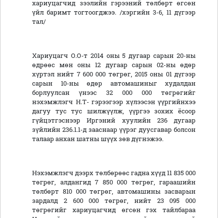
хариуцагчид зээлийн гэрээний төлбөрт өгсөн
үйл баримт тогтоогджээ. /хэргийн 3-6, 11 дүгээр
тал/
Хариуцагч О.О-т 2014 оны 5 дугаар сарын 20-ны
өдрөөс мөн оны 12 дугаар сарын 02-ны өдөр
хүртэл нийт 7 600 000 төгрөг, 2015 оны 01 дүгээр
сарын 10-ны өдөр автомашиныг худалдан
борлуулсан үнээс 32 000 000 төгрөгийг
нэхэмжлэгч Н.Т- гэрээгээр хүлээсэн үүргийнхээ
дагуу тус тус шилжүүлж, үүргээ зохих ёсоор
гүйцэтгэснээр Иргэний хуулийн 236 дугаар
зүйлийн 236.1.1-д зааснаар үүрэг дуусгавар болсон
талаар анхан шатны шүүх зөв дүгнэжээ.
Нэхэмжлэгч дээрх төлбөрөөс гадна хүүд 11 835 000
төгрөг, алдангид 7 850 000 төгрөг, гараашийн
төлбөрт 810 000 төгрөг, автомашины засварын
зардалд 2 600 000 төгрөг, нийт 23 095 000
төгрөгийг хариуцагчид өгсөн гэх тайлбараа