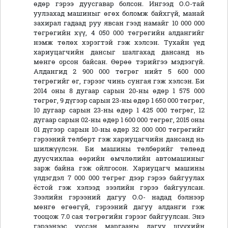
өдөр гэрээ дуусгавар болсон. Ингээд О.О-тай
уулзахад машиныг өгөх боломж байхгүй, манай
захирал гадаад руу явсан гээд намайг 10 000 000
төгрөгийн хүү, 4 050 000 төгрөгийн алдангийг
нэмж төлөх хэрэгтэй гэж хэлсэн. Тухайн үед
хариуцагчийн дансыг шалгахад дансанд нь
мөнгө орсон байсан. Өөрөө тэрийгээ мэдээгүй.
Алдангид 2 900 000 төгрөг нийт 5 600 000
төгрөгийг өг, гэрээг чинь сунгая гэж хэлсэн. Би
2014 оны 8 дугаар сарын 20-ны өдөр 1 575 000
төгрөг, 9 дүгээр сарын 23-ны өдөр 1 650 000 төгрөг,
10 дугаар сарын 23-ны өдөр 1 425 000 төгрөг, 12
дугаар сарын 02-ны өдөр 1 600 000 төгрөг, 2015 оны
01 дүгээр сарын 10-ны өдөр 32 000 000 төгрөгийг
гэрээний төлбөрт гэж хариуцагчийн дансанд нь
шилжүүлсэн. Би машины төлбөрийг төлөөд
дуусчихлаа өөрийн өмчлөлийн автомашиныг
зарж байна гэж ойлгосон. Хариуцагч машины
үлдэгдэл 7 000 000 төгрөг дээр гэрээ байгуулах
ёстой гэж хэлээд зээлийн гэрээ байгуулсан.
Зээлийн гэрээний дагуу О.О- надад бэлнээр
мөнгө өгөөгүй, гэрээний дагуу алданги гэж
тооцож 7.0 сая төгрөгийн гэрээг байгуулсан. Энэ
гэрээнээс үүссэн маргааны дагуу шүүхийн