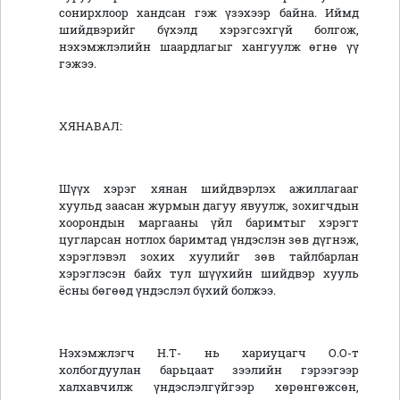
сонирхлоор хандсан гэж үзэхээр байна. Иймд
шийдвэрийг бүхэлд хэрэгсэхгүй болгож,
нэхэмжлэлийн шаардлагыг хангуулж өгнө үү
гэжээ.
ХЯНАВАЛ:
Шүүх хэрэг хянан шийдвэрлэх ажиллагааг
хуульд заасан журмын дагуу явуулж, зохигчдын
хоорондын маргааны үйл баримтыг хэрэгт
цугларсан нотлох баримтад үндэслэн зөв дүгнэж,
хэрэглэвэл зохих хуулийг зөв тайлбарлан
хэрэглэсэн байх тул шүүхийн шийдвэр хууль
ёсны бөгөөд үндэслэл бүхий болжээ.
Нэхэмжлэгч Н.Т- нь хариуцагч О.О-т
холбогдуулан барьцаат зээлийн гэрээгээр
халхавчилж үндэслэлгүйгээр хөрөнгөжсөн,