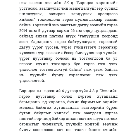
гэж заасан хэсгийн 8.9-д “Барьцаа хөрөнгийг
устгасан, зээлдүүлэгчид мэдэгдэлгүйгээр бусдад
шилжүүлэх, захиран зарцуулах оролдлого
хийсэн” тохиолдолд гэрээ цуцлагдахаар заасан
байна. Гэрээний энэ заалтын дагуу зээлийн гэрээ
2014 оны 5 дугаар сарын 16-ны өдөр цуцлагдсан
байхад анхан шатны шүүх “талуудын хооронд
зээл, барьцааны гэрээ байгуулагдаж, гэрээний
дагуу үүрэг үүссэн, үүрэг гүйцэтгэгч гэрээгээр
хүлээсэн үүргээ зохих ёсоор биелүүлснээр тухайн
үүрэг дуусгавар болсон нь тогтоогдсон ба уг
гэрээг хүчин төгөлдөр бус гэрээ гэж үзэх
үндэслэл тогтоогдохгүй байна” гэж үзэж байгаа
нь хуулийг буруу хэрэглэсэн гэж үзэх
үндэслэлтэй.
Барьцааны гэрээний 4 дүгээр зүйл 4.8-д “Зээлийн
гэрээ дуусгавар болох хүртэл хугацаанд
барьцааны эд хөрөнгө, бичиг баримтыг өөрийн
мэдэлд байлгах хугацаандаа тэдгээрийн бүрэн
бүтэн байдлыг хангах” гэж заагдсан үүргээ
ноцтой зөрчөөд байхад анхан шатны шүүх нотлох
баримтыг үнэлээгүй, хуулийг ноцтой зөрчиж
буруу хэрэглэсэн хэт нэг талыг барьж хувийн