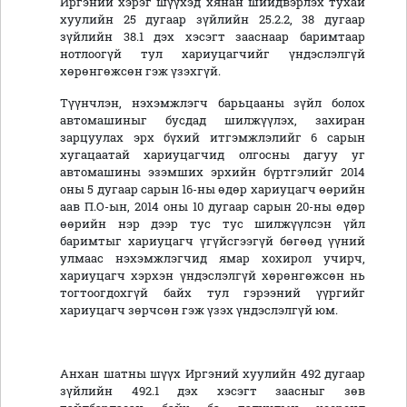
Иргэний хэрэг шүүхэд хянан шийдвэрлэх тухай
хуулийн 25 дугаар зүйлийн 25.2.2, 38 дугаар
зүйлийн 38.1 дэх хэсэгт зааснаар баримтаар
нотлоогүй тул хариуцагчийг үндэслэлгүй
хөрөнгөжсөн гэж үзэхгүй.
Түүнчлэн, нэхэмжлэгч барьцааны зүйл болох
автомашиныг бусдад шилжүүлэх, захиран
зарцуулах эрх бүхий итгэмжлэлийг 6 сарын
хугацаатай хариуцагчид олгосны дагуу уг
автомашины эзэмших эрхийн бүртгэлийг 2014
оны 5 дугаар сарын 16-ны өдөр хариуцагч өөрийн
аав П.О-ын, 2014 оны 10 дугаар сарын 20-ны өдөр
өөрийн нэр дээр тус тус шилжүүлсэн үйл
баримтыг хариуцагч үгүйсгээгүй бөгөөд үүний
улмаас нэхэмжлэгчид ямар хохирол учирч,
хариуцагч хэрхэн үндэслэлгүй хөрөнгөжсөн нь
тогтоогдохгүй байх тул гэрээний үүргийг
хариуцагч зөрчсөн гэж үзэх үндэслэлгүй юм.
Анхан шатны шүүх Иргэний хуулийн 492 дугаар
зүйлийн 492.1 дэх хэсэгт заасныг зөв