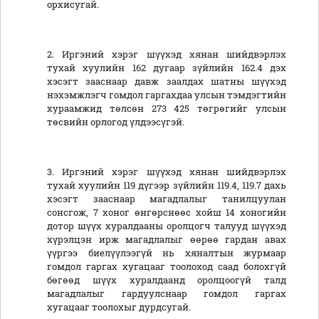
орхисугай.
2. Иргэний хэрэг шүүхэд хянан шийдвэрлэх
тухай хуулийн 162 дугаар зүйлийн 162.4 дэх
хэсэгт зааснаар давж заалдах шатны шүүхэд
нэхэмжлэгч гомдол гаргахдаа улсын тэмдэгтийн
хураамжид төлсөн 273 425 төгрөгийг улсын
төсвийн орлогод үлдээсүгэй.
3. Иргэний хэрэг шүүхэд хянан шийдвэрлэх
тухай хуулийн 119 дүгээр зүйлийн 119.4, 119.7 дахь
хэсэгт зааснаар магадлалыг танилцуулан
сонсгож, 7 хоног өнгөрснөөс хойш 14 хоногийн
дотор шүүх хуралдааны оролцогч талууд шүүхэд
хүрэлцэн ирж магадлалыг өөрөө гардан авах
үүргээ биелүүлээгүй нь хяналтын журмаар
гомдол гаргах хугацааг тоолоход саад болохгүй
бөгөөд шүүх хуралдаанд оролцоогүй талд
магадлалыг гардуулснаар гомдол гаргах
хугацааг тоолохыг дурдсугай.