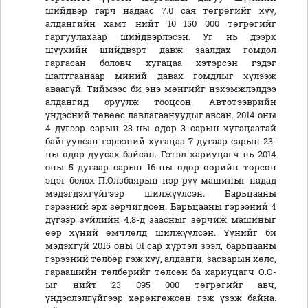
шийдвэр гарч надаас 7.0 сая төгрөгийг хүү,
алдангийн хамт нийт 10 150 000 төгрөгийг
гаргуулахаар шийдвэрлэсэн. Уг нь дээрх
шүүхийн шийдвэрт давж заалдах гомдол
гаргасан боловч хугацаа хэтэрсэн гэдэг
шалтгаанаар миний давах гомдлыг хүлээж
аваагүй. Тиймээс би энэ мөнгийг нэхэмжлэлдээ
алдангид оруулж тооцсон. Автотээврийн
үндэсний төвөөс лавлагаануудыг авсан. 2014 оны
4 дүгээр сарын 23-ны өдөр 3 сарын хугацаатай
байгуулсан гэрээний хугацаа 7 дугаар сарын 23-
ны өдөр дуусах байсан. Гэтэл хариуцагч нь 2014
оны 5 дугаар сарын 16-ны өдөр өөрийн төрсөн
эцэг болох П.Олзбаярын нэр рүү машиныг надад
мэдэгдэхгүйгээр шилжүүлсэн. Барьцааны
гэрээний эрх зөрчигдсөн. Барьцааны гэрээний 4
дүгээр зүйлийн 4.8-д заасныг зөрчиж машиныг
өөр хүний өмчлөлд шилжүүлсэн. Үүнийг би
мэдэхгүй 2015 оны 01 сар хүртэл зээл, барьцааны
гэрээний төлбөр гэж хүү, алданги, засварын хөлс,
гараашийн төлбөрийг төлсөн ба хариуцагч О.О-
ыг нийт 23 095 000 төгрөгийг авч,
үндэслэлгүйгээр хөрөнгөжсөн гэж үзэж байна.