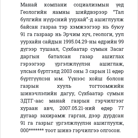
Манай компани социализмын үед
Геологийн яамны шийдвэрээр “Тал
булгийн нүүрсний уурхай”-д ашиглуулж
байсан газраа тэр хэмжээгээр нь буюу
91 га газраар нь Эрчим хүч, геологи, уул
уурхайн сайдын 1995.04.29-ны өдрийн 99
дүгээр тушаал, Сүхбаатар сумын Засаг
даргын баталсан газар ашиглах
гэрээгээр үргэлжлүүлэн ашиглаж,
улсын бүртгэлд 2003 оны 3 сарын 11 өдөр
бүртгүүлсэн юм. Үүнээс хойш болсон
газрын хууль тогтоомжийн
шинэчлэлийн дагуу, Сүхбаатар сумын
ЗДТГ-аас манай газрын гэрчилгээг
хураан авч, 2007.05.21-ний өдөр 77
дугаар захирамж гарган, дээр дурдсан
91 га газрыг үргэлжлүүлэн ашиглуулж,
000******* тоот шинэ гэрчилгээ олгосон.