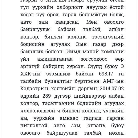
тул уурхайн олборлолт явуулах ёстой
хэсэг рүү орох, гарах боломжгүй болж,
авто зам хаагдсан. Мөн овоолго
байршуулж байсан талбай, албан
контор, бинзен колонк, тэсэлгээний
бодисийн агуулах Эын газар дээр
байрших болсон. Иймд манай компани
үйл ажиллагаагаа зогсоохоос өөр
аргагүй байдалд хүрсэн. Сүүлд буюу Э
ХХК-ны эзэмшиж байсан 698.17 га
талбайн буцаалтыг бүртгэсэн АМГ-ын
Кадастрын хэлтсийн даргын 2014.07.02
өдрийн 289 дүгээр шийдвэрээр албан
контор, тэсэлгээний бодисийн агуулах
чөлөөлөгдсөн ч бинзен колонк, уурхайн
ам, уурхайн амнаас гадгаш гарсан
чиглэлтэй авто зам, отвапь буюу
овоолго байршуулах талбай, нөхөн