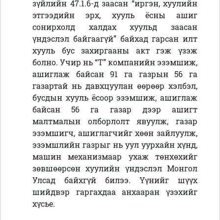
зүйлийн 47.1.6-д заасан “иргэн, хуулийн
этгээдийн эрх, хууль ёсны ашиг
сонирхолд халдах хуульд заасан
үндэслэл байгаагүй” байхад гарсан илт
хууль бус захиргааны акт гэж үзэж
болно. Учир нь “Т” компанийн эзэмшиж,
ашиглаж байсан 91 га газрын 56 га
газартай нь давхцуулан өөрөөр хэлбэл,
бусдын хууль ёсоор эзэмшиж, ашиглаж
байсан 56 га газар дээр ашигт
малтмалын олборлолт явуулж, газар
эзэмшигч, ашиглагчийг хөөн зайлуулж,
эзэмшлийн газрыг нь уул уурхайн хүнд,
машин механизмаар ухаж төнхөхийг
зөвшөөрсөн хуулийн үндэслэл Монгол
Улсад байхгүй билээ. Үүнийг шүүх
шийдвэр гаргахдаа анхааран үзэхийг
хүсье.