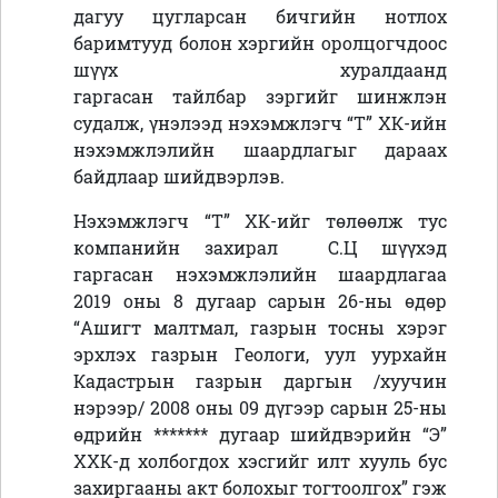
дагуу цугларсан бичгийн нотлох
баримтууд болон хэргийн оролцогчдоос
шүүх хуралдаанд
гаргасан тайлбар зэргийг шинжлэн
судалж, үнэлээд нэхэмжлэгч “Т” ХК-ийн
нэхэмжлэлийн шаардлагыг дараах
байдлаар шийдвэрлэв.
Нэхэмжлэгч “Т” ХК-ийг төлөөлж тус
компанийн захирал С.Ц шүүхэд
гаргасан нэхэмжлэлийн шаардлагаа
2019 оны 8 дугаар сарын 26-ны өдөр
“Ашигт малтмал, газрын тосны хэрэг
эрхлэх газрын Геологи, уул уурхайн
Кадастрын газрын даргын /хуучин
нэрээр/ 2008 оны 09 дүгээр сарын 25-ны
өдрийн ******* дугаар шийдвэрийн “Э”
ХХК-д холбогдох хэсгийг илт хууль бус
захиргааны акт болохыг тогтоолгох” гэж