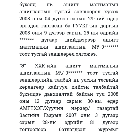
бүхэлд нь ашигт малтмалын
ашиглалтын тусгай зөвшөөрөл хүсэж
2008 оны 04 дүгээр сарын 29-ний өдөр
өргөдөл гаргасан ба ГУУКГ-ын даргын
2008 оны 9 дүгээр сарын 25-ны өдрийн
******* дугаар шийдвэрээр ашигт
малтмалын ашиглалтын МУ-0*******
тоот тусгай зөвшөөрөл олгожээ.
“Э” ХХК-ийн ашигт малтмалын
ашиглалтын М\/-0******* тоот тусгай
зөвшөөрлийн талбай нь улсын төсвийн
хөрөнгөөр хайгуул хийсэн талбайтай
бүхэлдээ давхцалтай байсан тул 2008
оны 12 дугаар сарын 30-ны өдөр
АМГТХЭГ/Хуучин нэрээр/ газартай
Засгийн Газрын 2007 оны 3 дугаар
сарын 28-ны өдрийн 81 дүгээр
тогтоолоор батлагдсан журмыг