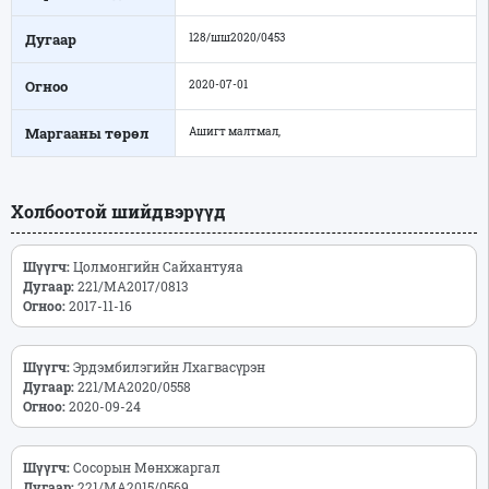
Дугаар
128/шш2020/0453
Огноо
2020-07-01
Маргааны төрөл
Ашигт малтмал,
Холбоотой шийдвэрүүд
Шүүгч:
Цолмонгийн Сайхантуяа
Дугаар:
221/МА2017/0813
Огноо:
2017-11-16
Шүүгч:
Эрдэмбилэгийн Лхагвасүрэн
Дугаар:
221/МА2020/0558
Огноо:
2020-09-24
Шүүгч:
Сосорын Мөнхжаргал
Дугаар:
221/МА2015/0569