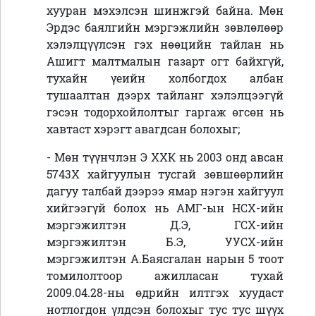
хууран мэхэлсэн шинжгэй байна. Мөн
Эрдэс баялгийн мэргэжлийн зөвлөлөөр
хэлэлцүүлсэн гэх нөөцийн тайлан нь
Ашигт малтмалын газарт огт байхгүй,
тухайн үеийн холбогдох албан
тушаалтан дээрх тайланг хэлэлцээгүй
гэсэн тодорхойлолтыг гаргаж өгсөн нь
хавтаст хэрэгт авагдсан болохыг;
- Мөн түүнчлэн Э ХХК нь 2003 онд авсан
5743Х хайгуулын тусгай зөвшөөрлийн
дагуу талбай дээрээ ямар нэгэн хайгуул
хийгээгүй болох нь АМГ-ын НСХ-ийн
мэргэжилтэн Д.Э, ГСХ-ийн
мэргэжилтэн Б.Э, УУСХ-ийн
мэргэжилтэн А.Баясгалан нарын 5 тоот
томилолтоор ажилласан тухай
2009.04.28-ны өдрийн илтгэх хуудаст
нотлогдон үлдсэн болохыг тус тус шүүх