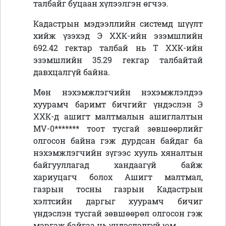
талбайг буцаан хүлээлгэн өгчээ.
Кадастрын мэдээллийн системд шүүлт
хийж үзэхэд Э ХХК-ийн эзэмшлийн
692.42 гектар талбай нь Т ХХК-ийн
эзэмшлийн 35.29 гекгар талбайтай
давхцалгүй байна.
Мөн нэхэмжлэгчийн нэхэмжлэлдээ
хуурамч баримт бичгийг үндэслэн Э
ХХК-д ашигт малтмалын ашиглалтын
МV-0******* тоот тусгай зөвшөөрлийг
олгосон байна гэж дурдсан байдаг ба
нэхэмжлэгчийн зүгээс хууль хяналтын
байгууллагад хандаагүй байж
хариуцагч болох Ашигт малтмал,
газрын тосны газрын Кадастрын
хэлтсийн даргыг хуурамч бичиг
үндэслэн тусгай зөвшөөрөл олгосон гэж
маргаж байгаа нь үндэслэлгүй юм.