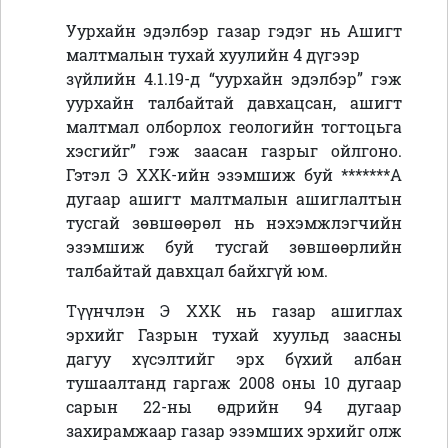
Уурхайн эдэлбэр газар гэдэг нь Ашигт
малтмалын тухай хуулийн 4 дүгээр
зүйлийн 4.1.19-д “уурхайн эдэлбэр” гэж
уурхайн талбайтай давхацсан, ашигт
малтмал олборлох геологийн тогтоцьга
хэсгийг” гэж заасан газрыг ойлгоно.
Гэтэл Э ХХК-ийн эзэмшиж буй *******А
дугаар ашигт малтмалын ашиглалтын
тусгай зөвшөөрөл нь нэхэмжлэгчийн
эзэмшиж буй тусгай зөвшөөрлийн
талбайтай давхцал байхгүй юм.
Түүнчлэн Э ХХК нь газар ашиглах
эрхийг Газрын тухай хуульд заасны
дагуу хүсэлтийг эрх бүхий албан
тушаалтанд гаргаж 2008 оны 10 дугаар
сарын 22-ны өдрийн 94 дугаар
захирамжаар газар эзэмших эрхийг олж