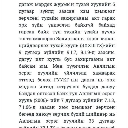
дагаж мөрдөх журмын тухай хуулийн 5
дугаар зүйлд заасан хэм хэмжээг
зөрчсөн, тухайн захиргааны акт гарах
эрх зүйн үндэслэл байхгүй байхад
гарсан байх тул тухайн үеийн хууль
тогтоомжоороо Захиргааны хэрэг хянан
щийдвэрлэх тухай хууль (ЗХХШТХ)-ийн
9 дүгээр зүйлийн 9.1.7, 9.1.9-д заасны
дагуу илт хууль бус захиргааны акт
байсан юм. Мөн түүнчлэн Авлигын
эсрэг хуулийн үйлчлэлд хамаарах
этгээд болох ГУУКГ-ын дарга нь эрх
мэдлээ илтэд хэтрүүлэн бусдад давуу
байдал олгосон байх тул Авлигын эсрэг
хууль (2006)- ийн 7 дугаар зүйлийн 7.1.3,
7.1.66-д заасан хэм хэмжээг зөрчсөн
бөгөөд энэхүү зөрчил бүхий шийдвэр нь
Авлигын эсрэг хуулийн 33 дугаар
зүйлийн 33.1.27-т заасны дагуу хүчингүй