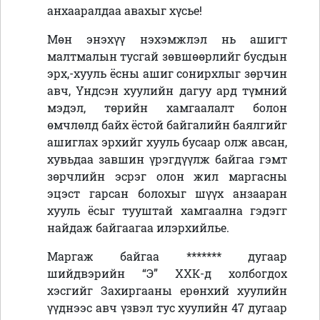
анхааралдаа авахыг хүсье!
Мөн энэхүү нэхэмжлэл нь ашигт
малтмалын тусгай зөвшөөрлийг бусдын
эрх,-хууль ёсны ашиг сонирхлыг зөрчин
авч, Үндсэн хуулийн дагуу ард түмний
мэдэл, төрийн хамгаалалт болон
өмчлөлд байх ёстой байгалийн баялгийг
ашиглах эрхийг хууль бусаар олж авсан,
хувьдаа завшин үрэгдүүлж байгаа гэмт
зөрчлийн эсрэг олон жил маргасны
эцэст гарсан болохыг шүүх анзааран
хууль ёсыг тууштай хамгаална гэдэгг
найдаж байгаагаа илэрхийлье.
Маргаж байгаа ******* дугаар
шийдвэрийн “Э” ХХК-д холбогдох
хэсгийг Захиргааны ерөнхий хуулийн
үүднээс авч үзвэл тус хуулийн 47 дугаар