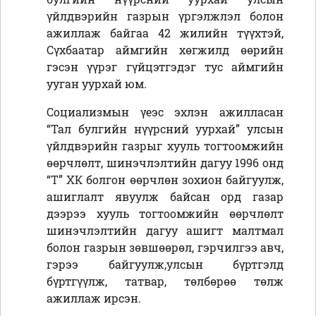
үйлдвэрийн газрын үргэлжлэл болон
ажиллаж байгаа 42 жилийн түүхтэй,
Сүхбаатар аймгийн хөгжилд өөрийн
гэсэн үүрэг гүйцэтгэдэг тус аймгийн
ууган уурхай юм.
Социализмын үеэс эхлэн ажилласан
“Тал булгийн нүүрсний уурхай” улсын
үйлдвэрийн газрыг хууль тогтоомжийн
өөрчлөлт, шинэчлэлтийн дагуу 1996 онд
“Т” ХК болгон өөрчлөн зохион байгуулж,
ашиглалт явуулж байсан орд газар
дээрээ хууль тогтоомжийн өөрчлөлт
шинэчлэлтийн дагуу ашигт малтмал
болон газрын зөвшөөрөл, гэрчилгээ авч,
гэрээ байгуулж,улсын бүртгэлд
бүртгүүлж, татвар, төлбөрөө төлж
ажиллаж ирсэн.