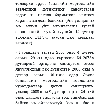
талаархи эрдэс баялгийн мэргэжлийн
зөвлөлийн дүгнэлтийг хавсаргасан
гэдэг нь нотлох баримтаар хавтаст
хэрэгт авагдсан болохыг; (Энэ үйлдэл нь
Аж ахуйн үйл ажиллаганы тусгай
зөвшөөрлийн тухай хуулийн 14 дүгээр
зүйлийн 14.1.3-т заасан хэм хэмжээг
зөрчсөн)
- Гуравдагч этгээд 2008 оны 4 дүгээр
сарын 29-ны өдөр гаргасан №2073А
дугаартай өргөдөлд хавсаргаж өгөөд
явуулчихсан гэх дүгнэлтээ 2008 оны 9
дүгээр сарын 01-ний өдөр Эрдэс
баялагийн мэргэжлийн зөвлөлийн
хуралдаанаар дахин хэлэлцүүлж,
улмаар 2008 оны 9 дугээр- сарын 24-ний
өдөр дүгнэлт гаргасан гэж тайлбарлаж
байгаа нь ойлгомжгүй. Энэ нь бас л