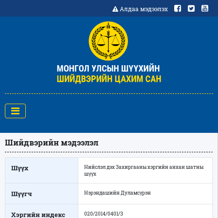
Алдаа мэдээлэх
Шийдвэрийн мэдээлэл
Шүүх
Нийслэл дэх Захиргааны хэргийн анхан шатны
шүүх
Шүүгч
Нэрэндашийн Дуламсүрэн
Хэргийн индекс
020/2014/0401/З