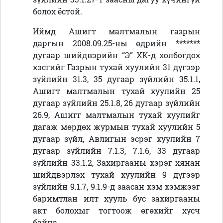
болох ёстой.
Иймд Ашигт малтмалын газрын
даргын 2008.09.25-ны өдрийн *******
дугаар шийдвэрийн “Э” ХК-д холбогдох
хэсгийг Газрын тухай хуулийн 31 дүгээр
зүйлийн 31.3, 35 дугаар зүйлийн 35.1.1,
Ашигт малтмалын тухай хуулийн 25
дугаар зүйлийн 25.1.8, 26 дугаар зүйлийн
26.9, Ашигг малтмалын тухай хуулийг
дагаж мөрдөх журмын тухай хуулийн 5
дугаар зүйл, Авлигын эсрэг хуулийн 7
дугаар зүйлийн 7.1.3, 7.1.6, 33 дугаар
зүйлийн 33.1.2, Захиргааны хэрэг хянан
шийдвэрлэх тухай хуулийн 9 дүгээр
зүйлийн 9.1.7, 9.1.9-д заасан хэм хэмжээг
баримтлан илт хууль бус захиргааны
акт болохыг тогтоож өгөхийг хүсч
байна.