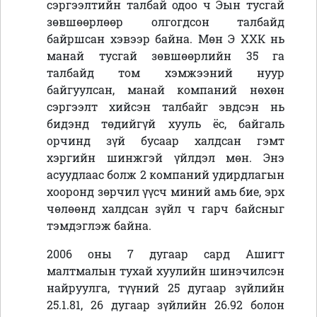
сэргээлтийн талбай одоо ч Эын тусгай
зөвшөөрлөөр олгогдсон талбайд
байршсан хэвээр байна. Мөн Э ХХК нь
манай тусгай зөвшөөрлийн 35 га
талбайд том хэмжээний нуур
байгуулсан, манай компаний нөхөн
сэргээлт хийсэн талбайг эвдсэн нь
бидэнд төдийгүй хууль ёс, байгаль
орчинд зүй бусаар халдсан гэмт
хэргийн шинжгэй үйлдэл мөн. Энэ
асуудлаас болж 2 компаний удирдлагын
хооронд зөрчил үүсч миний амь бие, эрх
чөлөөнд халдсан зүйл ч гарч байсныг
тэмдэглэж байна.
2006 оны 7 дугаар сард Ашигт
малтмалын тухай хуулийн шинэчилсэн
найруулга, түүний 25 дугаар зүйлийн
25.1.81, 26 дугаар зүйлийн 26.92 болон