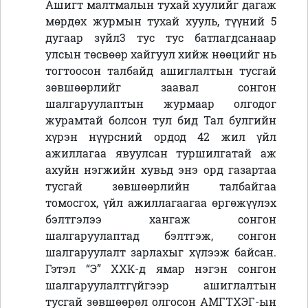
Ашигт малтмалын тухай хуулийг дагаж
мөрдөх журмын тухай хууль, түүний 5
дугаар зүйл3 тус тус батлагдсанаар
улсын төсвөөр хайгуул хийж нөөцийг нь
тогтоосон талбайд ашиглалтын тусгай
зөвшөөрлийг заавал сонгон
шалгаруулаптын журмаар олгодог
журамтай болсон тул бид Тал булгийн
хүрэн нүүрсний ордод 42 жил үйл
ажиллагаа явуулсан туршилгатай аж
ахуйн нэгжийн хувьд энэ орд газартаа
тусгай зөвшөөрлийн талбайгаа
томосгох, үйл ажиллагаагаа өргөжүүлэх
бэлтгэлээ хангаж сонгон
шалгаруулаптад бэлтгэж, сонгон
шалгаруулалт зарлахыг хүлээж байсан.
Гэтэл “Э” ХХК-д ямар нэгэн сонгон
шалгаруулалтгүйгээр ашиглалтын
тусгай зөвшөөрөл олгосон АМГТХЭГ-ын