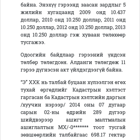
байна. Энэхүү гэрээнд заасан зардлыг 5
жилийн хугацаанд 2009 онд 10.437
доллар, 2010 онд 10.250 доллар, 2011 онд
10.250 доллар, 2012 онд 10.250 доллар, 2013
онд 10.250 доллар гэж хуваан төлөхөөр
тусгажээ.
Одоогийн байдлаар гэрээний үндсэн
төлбөр төлөгдсөн. Алданги төлөгдөж 11
гэрээ дүгнэсэн акт үйлдэгдээгүй байна.
“Э” ХХК нь талбай буцаан хүлээлгэн өгөх
тухай өргөдлийг Кадастрын хэлтэст
гаргасан ба Кадастрын хэлтсийн даргын
/хуучин нэрээр/ 2014 оны 07 дугаар
сарын 02-ны өдрийн 289 дүгээр
шийдвэрээр ашигт малтмалын
ашиглалтын МХ/-0******* тоот тусгай
зөвшөөрлийн талбайгаас 698.17 гектар