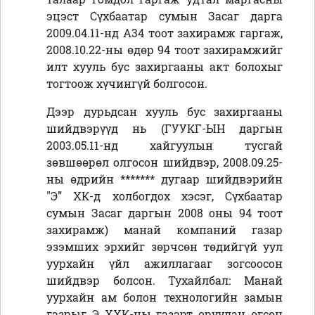
эцэст Сүхбаатар сумын Засаг дарга
2009.04.11-нд А34 тоот захирамж гаргаж,
2008.10.22-ны өдөр 94 тоот захирамжийг
илт хууль бус захиргааны акт болохыг
тогтоож хүчингүй болгосон.
Дээр дурьдсан хууль бус захиргааны
шийдвэрүүд нь (ГУУКГ-ЫН даргын
2003.05.11-нд хайгуулын тусгай
зөвшөөрөл олгосон шийдвэр, 2008.09.25-
ны өдрийн ******* дугаар шийдвэрийн
"Э” ХК-д холбогдох хэсэг, Сүхбаатар
сумын Засаг даргын 2008 оны 94 тоот
захирамж) манай компаний газар
эзэмших эрхийг зөрчсөн төдийгүй уул
уурхайн үйл ажиллагааг зогсоосон
шийдвэр болсон. Тухайлбал: Манай
уурхайн ам болон технологийн замын
газрыг Э ХХК-ны газарт оруулан өгсөн