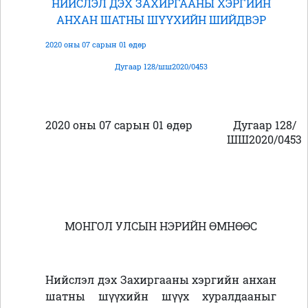
НИЙСЛЭЛ ДЭХ ЗАХИРГААНЫ ХЭРГИЙН
АНХАН ШАТНЫ ШҮҮХИЙН ШИЙДВЭР
2020 оны 07 сарын 01 өдөр
Дугаар 128/шш2020/0453
2020 оны 07 сарын 01 өдөр
Дугаар 128/
ШШ2020/0453
МОНГОЛ УЛСЫН НЭРИЙН ӨМНӨӨС
Нийслэл дэх Захиргааны хэргийн анхан
шатны шүүхийн шүүх хуралдааныг