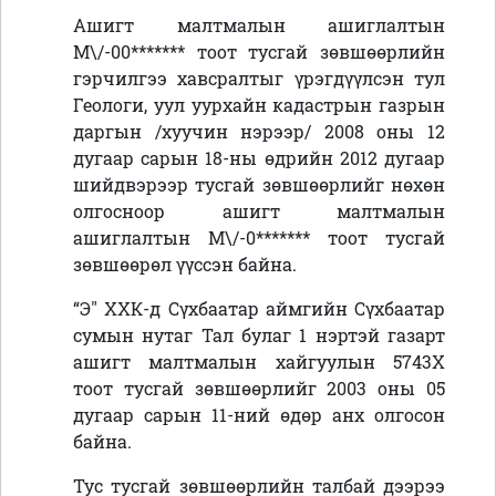
Ашигт малтмалын ашиглалтын
М\/-00******* тоот тусгай зөвшөөрлийн
гэрчилгээ хавсралтыг үрэгдүүлсэн тул
Геологи, уул уурхайн кадастрын газрын
даргын /хуучин нэрээр/ 2008 оны 12
дугаар сарын 18-ны өдрийн 2012 дугаар
шийдвэрээр тусгай зөвшөөрлийг нөхөн
олгосноор ашигт малтмалын
ашиглалтын М\/-0******* тоот тусгай
зөвшөөрөл үүссэн байна.
“Э" ХХК-д Сүхбаатар аймгийн Сүхбаатар
сумын нутаг Тал булаг 1 нэртэй газарт
ашигт малтмалын хайгуулын 5743Х
тоот тусгай зөвшөөрлийг 2003 оны 05
дугаар сарын 11-ний өдөр анх олгосон
байна.
Тус тусгай зөвшөөрлийн талбай дээрээ