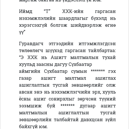
Иймд “Т” ХХК-ийн гаргасан
нэхэмжлэлийн шаардлагыг бүхэлд нь
хэрэгсэхгүй болгож шийдвэрлэж өгнө
үү”
Гуравдагч этгээдийн итгэмжлэгдсэн
төлөөлөгч шүүхэд гаргасан тайлбартаа:
“Э ХХК нь Ашигт малтмалын тухай
хуульд заасны дагуу Сүхбаатар
аймгийн Сүхбаатар сумын ******* гэх
газар ашигт малтмал ашиглах
ашиглалтын тусгай зөвшөөрлийг олж
авсан энэ нь нэхэмжлэгчийн эрх, хууль
ёсны ашиг сонирхлыг зөрчсөн түүний
эзэмшиж буй ******* дугаар ашигт
малтмалын ашиглалтын тусгай
зөвшөөрлийн талбайтай давхцсан зүйл
байхгүй юм.