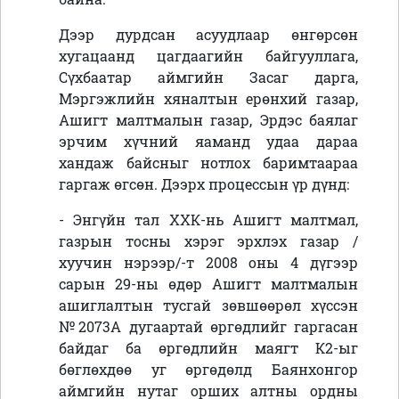
Дээр дурдсан асуудлаар өнгөрсөн
хугацаанд цагдаагийн байгууллага,
Сүхбаатар аймгийн Засаг дарга,
Мэргэжлийн хяналтын ерөнхий газар,
Ашигт малтмалын газар, Эрдэс баялаг
эрчим хүчний яаманд удаа дараа
хандаж байсныг нотлох баримтаараа
гаргаж өгсөн. Дээрх процессын үр дүнд:
- Энгүйн тал ХХК-нь Ашигт малтмал,
газрын тосны хэрэг эрхлэх газар /
хуучин нэрээр/-т 2008 оны 4 дүгээр
сарын 29-ны өдөр Ашигт малтмалын
ашиглалтын тусгай зөвшөөрөл хүссэн
№2073А дугаартай өргөдлийг гаргасан
байдаг ба өргөдлийн маягт К2-ыг
бөглөхдөө уг өргөдөлд Баянхонгор
аймгийн нутаг орших алтны ордны