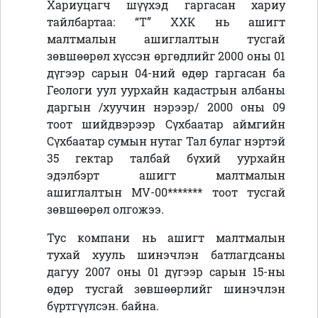
Хариуцагч шүүхэд гаргасан хариу
тайлбартаа: “Т” ХХК нь ашигт
малтмалын ашиглалтын тусгай
зөвшөөрөл хүссэн өргөдлийг 2000 оны 01
дүгээр сарын 04-ний өдөр гаргасан ба
Геологи уул уурхайн кадастрын албаны
даргын /хуучин нэрээр/ 2000 оны 09
тоот шийдвэрээр Сүхбаатар аймгийн
Сүхбаатар сумын нутаг Тал булаг нэртэй
35 гектар талбай бүхий уурхайн
эдэлбэрт ашигт малтмалын
ашиглалтын МV-00******* тоот тусгай
зөвшөөрөл олгожээ.
Тус компани нь ашигт малтмалын
тухай хууль шинэчлэн батлагдсаны
дагуу 2007 оны 01 дүгээр сарын 15-ны
өдөр тусгай зөвшөөрлийг шинэчлэн
бүртгүүлсэн. байна.