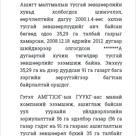
Ашигт малтмалын тусгай зөвшөөрлийн
хувьд холбогдох шинэчлэл,
өөрчлөлтийн дагуу 2000.1.4-өөс эхлэн
тусгай зөвшөөрлүүдийг авч байсан
бөгөөд одоо 35,29 га талбай газрыг
хамарсан, 2008.12.18 өдрийн 2012 дугаар
шийдвэрээр олгогдсон *******А
дугаартай хүчин төгөлдөр тусгай
зөвшөөрлийг эзэмшиж байна. Энэхүү
35,29 га нь дээр дурдсан 91 га газарт бага
зэргийн зөрүүтэйгээр багтсан
байрлалтай оршдог.
Гэтэл АМГТХЭГ-ын ГУУКГ-аас манай
компаний эзэмшиж, ашиглаж байсан
уул уурхайн үйлдвэрлэлийн
зориулалттай 56 га эдэлбэр газар (56 га
газар гэдэг нь 91 га газраас ашиглалтын
тусгай зөвшөөрөл бүхий 35 га талбайг