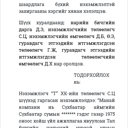
шаардлага бүхий нэхэмжлэлтэй
захиргааны хэргийг хянан хэлэлцэв.
Шүүх хуралдаанд:
нарийн бичгийн
дарга Д.Э, нэхэмжлэгчийн төлөөлөгч
С.Ц, нэхэмжлэгчийн өмгөөлөгч Д.Б, Ө.Э,
гуравдагч этгээдийн итгэмжлэгдсэн
төлөөлөгч Г.Ж, гуравдагч этгээдийн
итгэмжлэгдсэн төлөөлөгчийн
өмгөөлөгч Д.Х
нар оролцов.
ТОДОРХОЙЛОХ
нь:
Нэхэмжлэгч “Т” ХК-ийн төлөөлөгч С.Ц
шүүхэд гаргасан нэхэмжлэлдээ:
“Манай
компани нь Сүхбаатар аймгийн
Сүхбаатар сумын ******* гэдэг газар 1975
оноос хойш үйл ажиллагаа явуулсан Тал
булгийн нүүрсний уурхай улсын