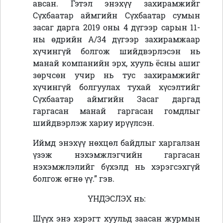
авсан. Гэтэл энэхүү захирамжийг
Сүхбаатар аймгийн Сүхбаатар сумын
засаг дарга 2019 оны 4 дүгээр сарын 11-
ны өдрийн А/34 дүгээр захирамжаар
хүчингүй болгож шийдвэрлэсэн нь
манай компанийн эрх, хууль ёсны ашиг
зөрчсөн учир нь тус захирамжийг
хүчингүй болгуулах тухай хүсэлтийг
Сүхбаатар аймгийн Засаг даргад
гаргасан манай гаргасан гомдлыг
шийдвэрлэж хариу ирүүлсэн.
Иймд энэхүү нөхцөл байдлыг харгалзан
үзэж нэхэмжлэгчийн гаргасан
нэхэмжлэлийг бүхэлд нь хэрэгсэхгүй
болгож өгнө үү.” гэв.
ҮНДЭСЛЭХ нь:
Шүүх энэ хэрэгт хуульд заасан журмын