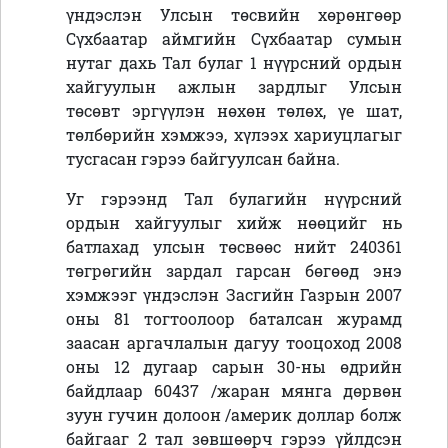
үндэслэн Улсын төсвийн хөрөнгөөр
Сүхбаатар аймгийн Сүхбаатар сумын
нутаг дахь Тал булаг 1 нүүрсний ордын
хайгуулын ажлын зардлыг Улсын
төсөвт эргүүлэн нөхөн төлөх, үе шат,
төлбөрийн хэмжээ, хүлээх хариуцлагыг
тусгасан гэрээ байгуулсан байна.
Уг гэрээнд Тал булагийн нүүрсний
ордын хайгуулыг хийж нөөцийг нь
батлахад улсын төсвөөс нийт 240361
төгрөгийн зардал гарсан бөгөөд энэ
хэмжээг үндэслэн Засгийн Газрын 2007
оны 81 тогтоолоор баталсан журамд
заасан аргачлалын дагуу тооцоход 2008
оны 12 дугаар сарын 30-ны өдрийн
байдлаар 60437 /жаран мянга дөрвөн
зуун гучин долоон /америк доллар болж
байгааг 2 тал зөвшөөрч гэрээ үйлдсэн