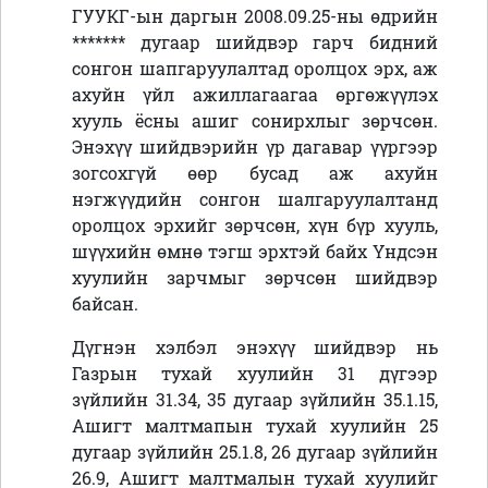
ГУУКГ-ын даргын 2008.09.25-ны өдрийн
******* дугаар шийдвэр гарч бидний
сонгон шапгаруулалтад оролцох эрх, аж
ахуйн үйл ажиллагаагаа өргөжүүлэх
хууль ёсны ашиг сонирхлыг зөрчсөн.
Энэхүү шийдвэрийн үр дагавар үүргээр
зогсохгүй өөр бусад аж ахуйн
нэгжүүдийн сонгон шалгаруулалтанд
оролцох эрхийг зөрчсөн, хүн бүр хууль,
шүүхийн өмнө тэгш эрхтэй байх Үндсэн
хуулийн зарчмыг зөрчсөн шийдвэр
байсан.
Дүгнэн хэлбэл энэхүү шийдвэр нь
Газрын тухай хуулийн 31 дүгээр
зүйлийн 31.34, 35 дугаар зүйлийн 35.1.15,
Ашигт малтмапын тухай хуулийн 25
дугаар зүйлийн 25.1.8, 26 дугаар зүйлийн
26.9, Ашигт малтмалын тухай хуулийг