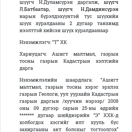
шүүгч Н.Дуламсүрэн даргалж,
шүүгч
Л.Батбаатар, шүүгч Н.Дамдинсүрэн
нарын бүрэлдэхүүнтэй тус шүүхийн
шүүх хуралдааны 2 дугаар танхимд
нээлттэй хийсэн шүүх хуралдаанаар
Нэхэмжлэгч: “Т” ХК
Хариуцагч: Ашигт малтмал, газрын
тосны газрын Кадастрын хэлтсийн
дарга
Нэхэмжлэлийн шаардлага: “Ашигт
малтмал, газрын тосны хэрэг эрхлэх
газрын Геологи, уул уурхайн Кадастрын
газрын даргын /хуучин нэрээр/ 2008
оны 09 дүгээр сарын 25-ны өдрийн
******* дугаар шийдвэрийн “Э” ХХК-д
холбогдох хэсгийг илт хууль бус
захиргааны акт болохыг тогтоолгох”