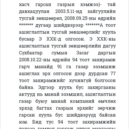
хасч гарсан газрын хэмжээ)- тай
давхацуулан 2003.5.11-нд хайгуулийн
тусгай зөвшөөрөл, 2008.09.25-ны өдрийн
******* дугаар шийдвэрээр *******А тоот
ашиглалтын тусгай зөвшөөрлийг хууль
бусаар Э ХХК-д олгосон. Э ХХК-ны
ашиглалтын тусгай зөвшөөрлийн дагуу
Сүхбаатар сумын Засаг даргын
2008.10.22-ны өдрийн 94 тоот захирамж
гарч манайд 91 га газар эзэмшиж
ашиглах эрх олгосон дээр дурдсан 77
тоот захирамжийг хүчингүй болгосон
байна. Эдгээр хууль бус захиргааны
актууд нь манай эзэмшил, ашиглалтын
газар буюу манай компаний өмчлөх
эрхэд багтах газрын эрхийг зөрчиж
гарсан хууль бус шийдвэрүүд байсан
юм. Бид тус 94 тоот захирамжийн
талаар гомдол гаргаж удтал маргасны