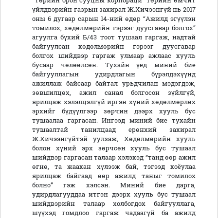
“Төрийн орон сууцны корпораци” төрийн өмчит
үйлдвэрийн газрын захирал Ж.Хичээнгүй нь 2017
оны 6 дугаар сарын 14-ний өдөр “Ажилд эгүүлэн
томилох, хөдөлмөрийн гэрээг дуусгавар болгох”
агуулга бүхий Б/43 тоот тушаал гаргаж, надтай
байгуулсан хөдөлмөрийн гэрээг дуусгавар
болгох шийдвэр гаргаж улмаар ажлаас хууль
бусаар чөлөөлсөн. Тухайн үед миний бие
байгууллагын удирдлагын бүрэлдэхүүнд
ажиллаж байсаар байтал урьдчилан мэдэгдэж,
зөвшилцөх, ажил санал болгосон зүйлгүй,
ярилцаж хэлэлцэлгүй иргэн хүний хөдөлмөрлөх
эрхийг бүдүүлгээр зөрчин дээрх хууль бус
тушаалаа гаргасан. Ингээд миний бие тухайн
тушаалтай танилцаад ерөнхий захирал
Ж.Хичээнгүйтэй уулзаж, Хөдөлмөрийн хууль
болон хүний эрх зөрчсөн хууль бус тушаал
шийдвэр гаргасан талаар хэлэхэд “танд өөр ажил
өгнө, та жаахан хүлээж бай, тэгээд хоёулаа
ярилцаж байгаад өөр ажилд таныг томилох
болно” гэж хэлсэн. Миний бие дарга,
удирдлагууддаа итгэн дээрх хууль бус тушаал
шийдвэрийн талаар холбогдох байгууллага,
шүүхэд гомдлоо гаргаж чадаагүй ба ажилд