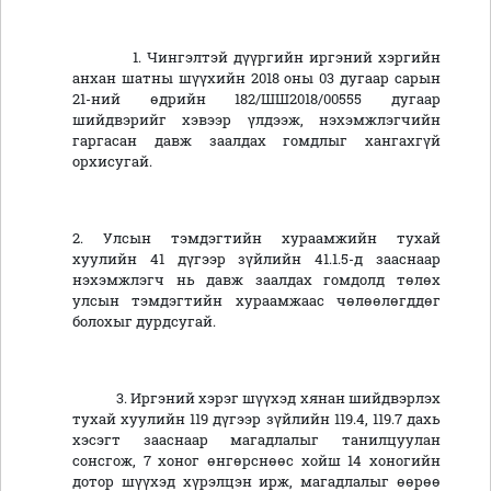
1. Чингэлтэй дүүргийн иргэний хэргийн
анхан шатны шүүхийн 2018 оны 03 дугаар сарын
21-ний өдрийн 182/ШШ2018/00555 дугаар
шийдвэрийг хэвээр үлдээж, нэхэмжлэгчийн
гаргасан давж заалдах гомдлыг хангахгүй
орхисугай.
2. Улсын тэмдэгтийн хураамжийн тухай
хуулийн 41 дүгээр зүйлийн 41.1.5-д зааснаар
нэхэмжлэгч нь давж заалдах гомдолд төлөх
улсын тэмдэгтийн хураамжаас чөлөөлөгддөг
болохыг дурдсугай.
3. Иргэний хэрэг шүүхэд хянан шийдвэрлэх
тухай хуулийн 119 дүгээр зүйлийн 119.4, 119.7 дахь
хэсэгт зааснаар магадлалыг танилцуулан
сонсгож, 7 хоног өнгөрснөөс хойш 14 хоногийн
дотор шүүхэд хүрэлцэн ирж, магадлалыг өөрөө