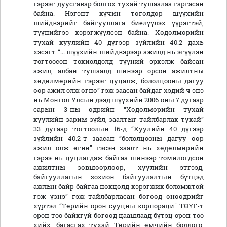
гэрээг дуусгавар болгох тухай тушаалаа гаргасан
байна. Нэгэнт хүчин төгөлдөр шүүхийн
шийдвэрийг байгууллага биелүүлэх үүрэгтэй,
түүнийгээ хэрэгжүүлсэн байна. Хөдөлмөрийн
тухай хуулийн 40 дүгээр зүйлийн 40.2 дахь
хэсэгт “... шүүхийн шийдвэрээр ажилд нь эгүүлэн
тогтоосон тохиолдолд түүний эрхэлж байсан
ажил, албан тушаалд шинээр орсон ажилтны
хөдөлмөрийн гэрээг цуцалж, бололцооны дагуу
өөр ажил олж өгнө” гэж заасан байдаг хэдий ч энэ
нь Монгол Улсын дээд шүүхийн 2006 оны 7 дугаар
сарын 3-ны өдрийн “Хөдөлмөрийн тухай
хуулийн зарим зүйл, заалтыг тайлбарлах тухай”
33 дугаар тогтоолын 16-д “Хуулийн 40 дүгээр
зүйлийн 40.2-т заасан “бололцооны дагуу өөр
ажил олж өгнө” гэсэн заалт нь хөдөлмөрийн
гэрээ нь цуцлагдаж байгаа шинээр томилогдсон
ажилтны зөвшөөрлөөр, хуулийн этгээд,
байгууллагын зохион байгуулалтын бүтцэд
ажлын байр байгаа нөхцөлд хэрэгжих боломжтой
гэж үзнэ” гэж тайлбарласан бөгөөд өнөөдрийг
хүртэл “Төрийн орон сууцны корпораци" ТӨҮГ-т
орон тоо байхгүй бөгөөд цаашлаад бүтэц орон тоо
хийх, багасгах тухай Төрийн өмчийн бодлого,