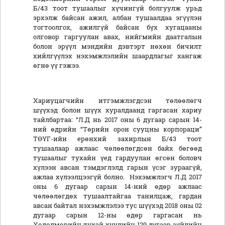
Б/43 тоот тушаалыг хүчингүй болгуулж урьд
эрхэлж байсан ажил, албан тушаалдаа эгүүлэн
тогтоолгох, ажилгүй байсан бүх хугацааны
олговор гаргуулан авах, нийгмийн даатгалын
болон эрүүл мэндийн дэвтэрт нөхөн бичилт
хийлгүүлэх нэхэмжлэлийн шаардлагыг хангаж
өгнө үү гэжээ.
Хариуцагчийн итгэмжлэгдсэн төлөөлөгч
шүүхэд болон шүүх хуралдаанд гаргасан хариу
тайлбартаа: “Л.Д нь 2017 оны 6 дугаар сарын 14-
ний өдрийн “Төрийн орон сууцны корпораци”
ТӨҮГ-ийн ерөнхий захирлын Б/43 тоот
тушаалаар ажлаас чөлөөлөгдсөн байх бөгөөд
тушаалыг тухайн үед гардуулан өгсөн боловч
хүлээн авсан тэмдэглэлд гарын үсэг зураагүй,
ажлаа хүлээлцээгүй болно. Нэхэмжлэгч Л.Д 2017
оны 6 дугаар сарын 14-ний өдөр ажлаас
чөлөөлөгдөх тушаалтайгаа танилцаж, гардан
авсан байтал нэхэмжлэлээ тус шүүхэд 2018 оны 02
дугаар сарын 12-ны өдөр гаргасан нь
Хөдөлмөрийн тухай хуулийн 129 дүгээр зүйлийн