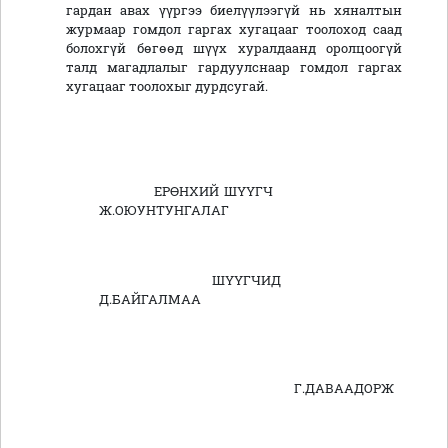
гардан авах үүргээ биелүүлээгүй нь хяналтын
журмаар гомдол гаргах хугацааг тоолоход саад
болохгүй бөгөөд шүүх хуралдаанд оролцоогүй
талд магадлалыг гардуулснаар гомдол гаргах
хугацааг тоолохыг дурдсугай.
ЕРӨНХИЙ ШҮҮГЧ
Ж.ОЮУНТУНГАЛАГ
ШҮҮГЧИД
Д.БАЙГАЛМАА
Г.ДАВААДОРЖ