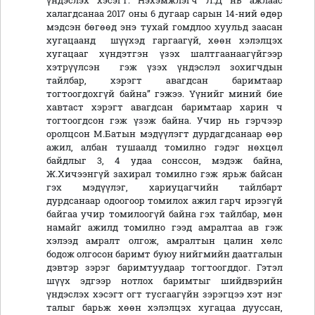
үндэслэх хэсэгт: Нэхэмжлэгч Л.Д нь ажлаас
халагдсанаа 2017 оны 6 дугаар сарын 14-ний өдөр
мэдсэн бөгөөд энэ тухай гомдлоо хуульд заасан
хугацаанд шүүхэд гаргаагүй, хөөн хэлэлцэх
хугацааг хүндэтгэн үзэх шалтгаанаагүйгээр
хэтрүүлсэн гэж үзэх үндэслэл зохигчдын
тайлбар, хэрэгт авагдсан баримтаар
тогтоогдохгүй байна” гэжээ. Үүнийг миний бие
хавтаст хэрэгт авагдсан баримтаар харин ч
тогтоогдсон гэж үзэж байна. Учир нь гэрчээр
оролцсон М.Батын мэдүүлэгт дурдагдсанаар өөр
ажил, албан тушаалд томилно гэдэг нөхцөл
байдлыг 3, 4 удаа сонссон, мэдэж байна,
Ж.Хичээнгүй захирал томилно гэж ярьж байсан
гэх мэдүүлэг, хариуцагчийн тайлбарт
дурдсанаар одоогоор томилох ажил гарч ирээгүй
байгаа учир томилоогүй байна гэх тайлбар, мөн
намайг ажилд томилно гээд амралтаа ав гэж
хэлээд амралт олгож, амралтын цалин хөлс
бодож олгосон баримт буюу нийгмийн даатгалын
дэвтэр зэрэг баримтуудаар тогтоогддог. Гэтэл
шүүх эдгээр нотлох баримтыг шийдвэрийн
үндэслэх хэсэгт огт тусгаагүйн зэрэгцээ хэт нэг
талыг барьж хөөн хэлэлцэх хугацаа дууссан,