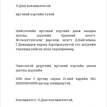
Л.Дын нэхэмжлэлтэй
иргэний хэргийн тухай
Нийслэлийн иргэний хэргийн давж заалдах
шатны шүүхийн Ерөнхий шүүгч
Ж.Оюунтунгалаг даргалж, шүүгч Д.Байгалмаа,
Г.Даваадорж нарын бүрэлдэхүүнтэй тус шүүхийн
танхимд хийсэн шүүх хуралдаанаар
Чингэлтэй дүүргийн иргэний хэргийн анхан
шатны шүүхийн
2018 оны 3 дугаар сарын 21-ний өдрийн 182/
ШШ2018/00555 дугаар шийдвэртэй,
Нэхэмжлэгч: Л.Дын нэхэмжлэлтэй,