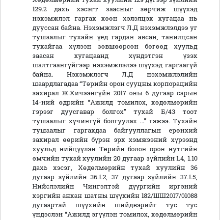
129.2 дахь хэсэгт заасныг зөрчиж шүүхэд
нэхэмжлэл гаргах хөөн хэлэлцэх хугацаа нь
дууссан байна. Нэхэмжлэгч Л.Д нэхэмжлэлдээ уг
тушаалыг тухайн үед гардан авсан, танилцсан
тухайгаа хүлээн зөвшөөрсөн бөгөөд хуульд
заасан хугацаанд хүндэтгэн үзэх
шалтгаангүйгээр нэхэмжлэлээ шүүхэд гаргаагүй
байна. Нэхэмжлэгч Л.Д нэхэмжлэлийн
шаардлагадаа “Төрийн орон сууцны корпорацийн
захирал Ж.Хичээнгүйн 2017 оны 6 дугаар сарын
14-ний өдрийн “Ажилд томилох, хөдөлмөрийн
гэрээг дуусгавар болгох” тухай Б/43 тоот
тушаалыг хүчингүй болгуулах ...” гэжээ. Тухайн
тушаалыг гаргахдаа байгууллагын ерөнхий
захирал өөрийн бүрэн эрх хэмжээний хүрээнд
хуульд нийцүүлэн Төрийн болон орон нутгийн
өмчийн тухай хуулийн 20 дугаар зүйлийн 1.4, 1.10
дахь хэсэг, Хөдөлмөрийн тухай хуулийн 36
дугаар зүйлийн 36.1.2, 37 дугаар зүйлийн 37.1.5,
Нийслэлийн Чингэлтэй дүүргийн иргэний
хэргийн анхан шатны шүүхийн 182/ШШ2017/01088
дугаартай шүүхийн шийдвэрийг тус тус
үндэслэн “Ажилд эгүүлэн томилох, хөдөлмөрийн