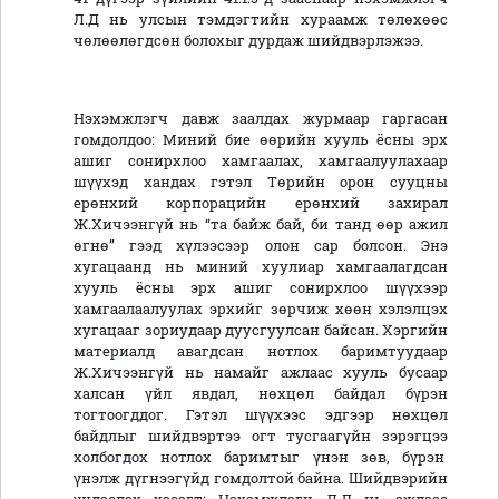
Л.Д нь улсын тэмдэгтийн хураамж төлөхөөс
чөлөөлөгдсөн болохыг дурдаж шийдвэрлэжээ.
Нэхэмжлэгч давж заалдах журмаар гаргасан
гомдолдоо: Миний бие өөрийн хууль ёсны эрх
ашиг сонирхлоо хамгаалах, хамгаалуулахаар
шүүхэд хандах гэтэл Төрийн орон сууцны
ерөнхий корпорацийн ерөнхий захирал
Ж.Хичээнгүй нь “та байж бай, би танд өөр ажил
өгнө” гээд хүлээсээр олон сар болсон. Энэ
хугацаанд нь миний хуулиар хамгаалагдсан
хууль ёсны эрх ашиг сонирхлоо шүүхээр
хамгаалаалуулах эрхийг зөрчиж хөөн хэлэлцэх
хугацааг зориудаар дуусгуулсан байсан. Хэргийн
материалд авагдсан нотлох баримтуудаар
Ж.Хичээнгүй нь намайг ажлаас хууль бусаар
халсан үйл явдал, нөхцөл байдал бүрэн
тогтоогддог. Гэтэл шүүхээс эдгээр нөхцөл
байдлыг шийдвэртээ огт тусгаагүйн зэрэгцээ
холбогдох нотлох баримтыг үнэн зөв, бүрэн
үнэлж дүгнээгүйд гомдолтой байна. Шийдвэрийн