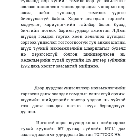
тушаалд өөр хүнийг томилсноор уг ажилтныг
ажлаас чөлөөлсөн тохиолдолд адил чанарын өөр
ажил, албан тушаалд томилох үүргээ
биелүүлээгүй байна. Хэрэгт авагдсан гэрчийн
мэдүүлэг, хариуцагчийн тайлбар болон бусад
бичгийн нотлох баримтуудаар ажилтан Л.Дын
шүүхэд гомдол гаргах хөөн хэлэлцэх хугацааг
сэргээх үндэслэл тогтоогдоогүй тул анхан шатны
шүүх түүний нэхэмжлэлийн шаардлагыг бүхэлд
нь хэрэгсэхгүй болгон шийдвэрлэсэн нь
Хөдөлмөрийн тухай хуулийн 129 дүгээр зүйлийн
129.2 дахь хэсэгт заасантай нийцжээ.
Дээр дурдсан үндэслэлээр нэхэмжлэгчийн
гаргасан давж заалдах гомдлыг хангахгүй орхиж,
шүүхийн шийдвэрийг хэвээр үлдээх нь зүйтэй
гэж давж заалдах шатны шүүх бүрэлдэхүүн
дүгнэв.
Иргэний хэрэг шүүхэд хянан шийдвэрлэх
тухай хуулийн 167 дугаар зүйлийн 167.1.1 дэх
заалтад заасныг удирдлага болгон ТОГТООХ НЬ: