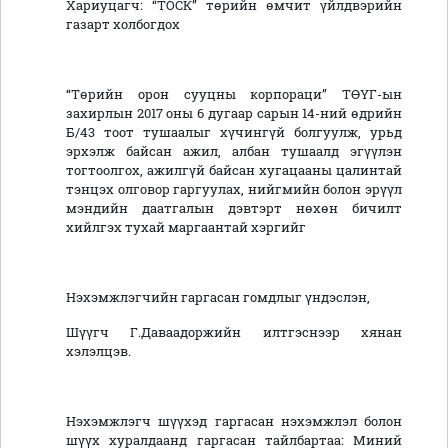
Хариуцагч: “ТОСК” төрийн өмчит үйлдвэрийн
газарт холбогдох
“Төрийн орон сууцны корпораци” ТӨҮГ-ын
захирлын 2017 оны 6 дугаар сарын 14-ний өдрийн
Б/43 тоот тушаалыг хүчингүй болгуулж, урьд
эрхэлж байсан ажил, албан тушаалд эгүүлэн
тогтоолгох, ажилгүй байсан хугацааны цалинтай
тэнцэх олговор гаргуулах, нийгмийн болон эрүүл
мэндийн даатгалын дэвтэрт нөхөн бичилт
хийлгэх тухай маргаантай хэргийг
Нэхэмжлэгчийн гаргасан гомдлыг үндэслэн,
Шүүгч Г.Даваадоржийн илтгэснээр хянан
хэлэлцэв.
Нэхэмжлэгч шүүхэд гаргасан нэхэмжлэл болон
шүүх хуралдаанд гаргасан тайлбартаа: Миний