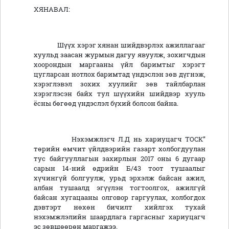
ХЯНАВАЛ:
Шүүх хэрэг хянан шийдвэрлэх ажиллагааг
хуульд заасан журмын дагуу явуулж, зохигчдын
хоорондын маргааны үйл баримтыг хэрэгт
цугларсан нотлох баримтад үндэслэн зөв дүгнэж,
хэрэглэвэл зохих хуулийг зөв тайлбарлан
хэрэглэсэн байх тул шүүхийн шийдвэр хууль
ёсны бөгөөд үндэслэл бүхий болсон байна.
Нэхэмжлэгч Л.Д нь хариуцагч ТОСК”
төрийн өмчит үйлдвэрийн газарт холбогдуулан
тус байгууллагын захирлын 2017 оны 6 дугаар
сарын 14-ний өдрийн Б/43 тоот тушаалыг
хүчингүй болгуулж, урьд эрхэлж байсан ажил,
албан тушаалд эгүүлэн тогтоолгох, ажилгүй
байсан хугацааны олговор гаргуулах, холбогдох
дэвтэрт нөхөн бичилт хийлгэх тухай
нэхэмжлэлийн шаардлага гаргасныг хариуцагч
эс зөвшөөрөн маргажээ.