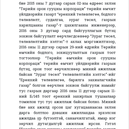
бие 2015 оны 7 дугаар сарын 02-ны өдрөөс эхлэн
“Төрийн орон сууцны корпораци” төрийн өмчит
үйлдвэрийн газарт “ерөнхий төлөвлөгөө, бодлого
төлөвлөлт, судалгаа, зураг төсөл, газрын
харилцааны газар”-т цахилгааны инженерээр,
2016 оны 3 дугаар сард байгууллагын бүтэц
зохион байгуулалт өөрчлөгдсөнөөр “Зураг төсөл,
төлөвлөлтийн хэлтэс”-т ахлах мэргэжилтнээр,
2016 оны 11 дүгээр сарын 29-ний өдрийн Төрийн
өмчийн бодлого, зохицуулалтын газрын тоот
тогтоолоор “Төрийн өмчийн орон сууцны
корпораци” төрийн өмчит үйлдвэрийн газрын
бүтэц, орон тоог өөрчилснөөр миний ажиллаж
байсан “Зураг төсөл” төлөвлөлтийн хэлтэс”-ийг
“Ерөнхий төлөвлөгөө, барилга захиалагчийн
газар” болгон өөрчлөн зохион байгуулж намайг
тус газрын даргаар 2016 оны 11 дүгээр сарын 11-
ний Б/145 тоот ерөнхий захирлын тушаалаар
томилон тус тус ажиллаж байсан болно. Миний
бие анх ажилд орсон цаг хугацаанаасаа эхлэн
дарга болтлоо дэвшин ажиллахдаа эрхэлсэн
ажилдаа үр бүтээлтэй, санаачилгатай, ямар нэг
зөрчил дутагдалгүй ажиллаж ирсэн. Гэтэл