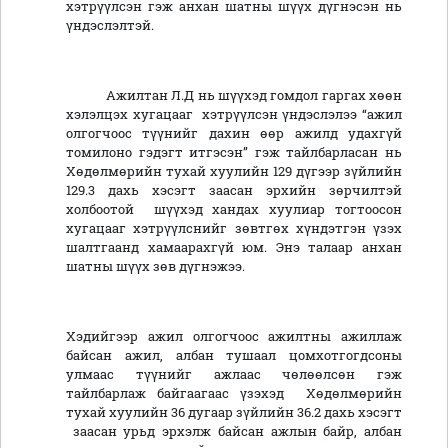
хэтрүүлсэн гэж анхан шатны шүүх дүгнэсэн нь
үндэслэлтэй.
Ажилтан Л.Д нь шүүхэд гомдол гаргах хөөн
хэлэлцэх хугацааг хэтрүүлсэн үндэслэлээ “ажил
олгогчоос түүнийг дахин өөр ажилд удахгүй
томилоно гэдэгт итгэсэн” гэж тайлбарласан нь
Хөдөлмөрийн тухай хуулийн 129 дүгээр зүйлийн
129.3 дахь хэсэгт заасан эрхийн зөрчилтэй
холбоотой шүүхэд хандах хуулиар тогтоосон
хугацааг хэтрүүлснийг зөвтгөх хүндэтгэн үзэх
шалтгаанд хамаарахгүй юм. Энэ талаар анхан
шатны шүүх зөв дүгнэжээ.
Хэдийгээр ажил олгогчоос ажилтны ажиллаж
байсан ажил, албан тушаал цомхотгогдсоны
улмаас түүнийг ажлаас чөлөөлсөн гэж
тайлбарлаж байгаагаас үзэхэд Хөдөлмөрийн
тухай хуулийн 36 дугаар зүйлийн 36.2 дахь хэсэгт
заасан урьд эрхэлж байсан ажлын байр, албан