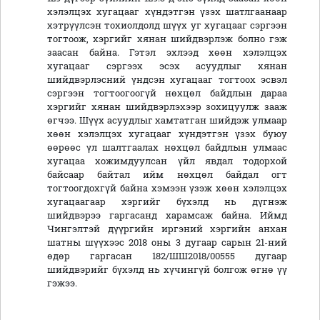
хэлэлцэх хугацааг хүндэтгэн үзэх шатлгаанаар
хэтрүүлсэн тохиолдолд шүүх уг хугацааг сэргээн
тогтоож, хэргийг хянан шийдвэрлэж болно гэж
заасан байна. Гэтэл эхлээд хөөн хэлэлцэх
хугацааг сэргээх эсэх асуудлыг хянан
шийдвэрлэсний үндсэн хугацааг тогтоох эсвэл
сэргээн тогтоогоогүй нөхцөл байдлын дараа
хэргийг хянан шийдвэрлэхээр зохицуулж зааж
өгчээ. Шүүх асуудлыг хамтатган шийдэж улмаар
хөөн хэлэлцэх хугацааг хүндэтгэн үзэх буюу
өөрөөс үл шалтгаалах нөхцөл байдлын улмаас
хугацаа хожимдуулсан үйл явдал тодорхой
байсаар байтал ийм нөхцөл байдал огт
тогтоогдохгүй байна хэмээн үзэж хөөн хэлэлцэх
хугацаагаар хэргийг бүхэлд нь дүгнэж
шийдвэрээ гаргасанд харамсаж байна. Иймд
Чингэлтэй дүүргийн иргэний хэргийн анхан
шатны шүүхээс 2018 оны 3 дугаар сарын 21-ний
өдөр гаргасан 182/ШШ2018/00555 дугаар
шийдвэрийг бүхэлд нь хүчингүй болгож өгнө үү
гэжээ.