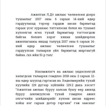
Ажилтан Л.Дт ажлаас чөлөөлсөн дээрх
тушаалыг 2017 оны 6 сарын 14-ний өдөр
гардуулахад тэрээр гардаж авсан баримтад
гарын үсэг зурахаас татгалзсан болох нь тушаал
хүлээлгэн өгөх тухай баримтаар тогтоогдож
байгаа боловч хэрэг хянан шийдвэрлэх
ажиллагааны явцад талууд 2017 оны 6 сарын 14-
ний өдөр ажлаас чөлөөлсөн тушаалыг
гардуулсан талаархи үйл баримтад маргаагүй
байна. /хх-ийн 51-р тал/
Нэхэмжлэгч нь ажлаас үндэслэлгүй
халагдсан талаархи гомдлоо 2018 оны 2 сарын 12-
ны өдөр шүүхэд гаргасан нь Хөдөлмөрийн тухай
хуулийн 129 дүгээр зүйлийн 129.2 дахь хэсэгт
“Ажилтан ажлаас буруу халсан буюу өөр ажилд
буруу шилжүүлсэн тухай гомдлоо ажил
олгогчийн шийдвэрийг хүлээн авсан өдрөөс
хойш нэг сарын дотор гаргана” гэж заасныг