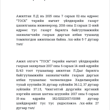
Ажилтан Л.Д нь 2015 оны 7 сарын 02-ны өдрөөс
“ТОСК” төрийн өмчит үйлдвэрийн газарт
цахилгааны инженерээр, 2016 оны 11 сарын 11-ний
өдрөөс тус газарт барилга байгууламжийн
захиалагчийн газрын даргын албан тушаалд
томилогдон ажилласан байна. /хх-ийн 5-7 дугаар
тал/
Ажил олгогч “ТОСК” төрийн өмчит үйлдвэрийн
газрын захирлын 2017 оны 6 сарын 14-ний өдрийн
Б/43 тоот тушаалаар ажилтан Л.Дыг барилга
байгууламжийн захиалагчийн газрын даргын
албан тушаалаас чөлөөлөхдөө Хөдөлмөрийн
тухай хуулийн 36 дугаар зүйлийн 36.1.2, 37 дугаар
зүйлийн 37.1.5, Чингэлтэй дүүргийн иргэний
хэргийн анхан шатны шүүхийн 2017 оны 5 сарын
15-ны өдрийн 182/ШШ2017/01088 дугаар
шийдвэрийг тус тус үндэслэжээ. /хх-ийн 27
дугаар тал/