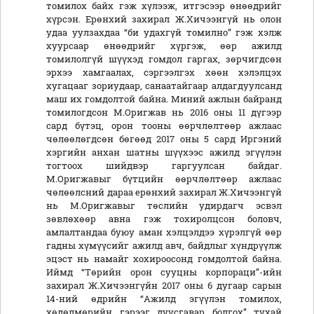
томилох байх гэж хүлээж, итгэсээр өнөөдрийг
хүрсэн. Ерөнхий захирал Ж.Хичээнгүй нь олон
удаа уулзахдаа “би удахгүй томилно” гэж хэлж
хуурсаар өнөөдрийг хүргэж, өөр ажилд
томилолгүй шүүхэд гомдол гаргах, зөрчигдсөн
эрхээ хамгаалах, сэргээлгэх хөөн хэлэлцэх
хугацааг зориудаар, санаатайгаар алдагдуулсанд
маш их гомдолтой байна. Миний ажлын байранд
томилогдсон М.Оригжав нь 2016 оны 11 дүгээр
сард бүтэц, орон тооны өөрчлөлтөөр ажлаас
чөлөөлөгдсөн бөгөөд 2017 оны 5 сард Иргэний
хэргийн анхан шатны шүүхээс ажилд эгүүлэн
тогтоох шийдвэр гаргуулсан байдаг.
М.Оригжавыг бүтцийн өөрчлөлтөөр ажлаас
чөлөөлсний дараа ерөнхий захирал Ж.Хичээнгүй
нь М.Оригжавыг төслийн удирдагч эсвэл
зөвлөхөөр авна гэж тохиролцсон боловч,
амлалтандаа буюу аман хэлцэлдээ хүрэлгүй өөр
гадны хүмүүсийг ажилд авч, байдлыг хүндрүүлж
эцэст нь намайг хохироосонд гомдолтой байна.
Иймд “Төрийн орон сууцны корпораци”-ийн
захирал Ж.Хичээнгүйн 2017 оны 6 дугаар сарын
14-ний өдрийн “Ажилд эгүүлэн томилох,
хөдөлмөрийн гэрээг дуусгавар болгох” тухай