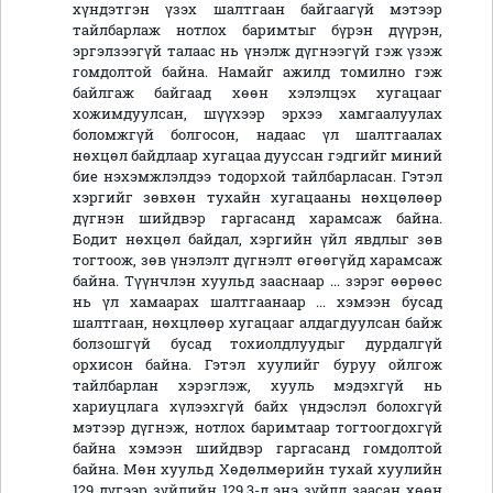
хүндэтгэн үзэх шалтгаан байгаагүй мэтээр
тайлбарлаж нотлох баримтыг бүрэн дүүрэн,
эргэлзээгүй талаас нь үнэлж дүгнээгүй гэж үзэж
гомдолтой байна. Намайг ажилд томилно гэж
байлгаж байгаад хөөн хэлэлцэх хугацааг
хожимдуулсан, шүүхээр эрхээ хамгаалуулах
боломжгүй болгосон, надаас үл шалтгаалах
нөхцөл байдлаар хугацаа дууссан гэдгийг миний
бие нэхэмжлэлдээ тодорхой тайлбарласан. Гэтэл
хэргийг зөвхөн тухайн хугацааны нөхцөлөөр
дүгнэн шийдвэр гаргасанд харамсаж байна.
Бодит нөхцөл байдал, хэргийн үйл явдлыг зөв
тогтоож, зөв үнэлэлт дүгнэлт өгөөгүйд харамсаж
байна. Түүнчлэн хуульд зааснаар ... зэрэг өөрөөс
нь үл хамаарах шалтгаанаар ... хэмээн бусад
шалтгаан, нөхцлөөр хугацааг алдагдуулсан байж
болзошгүй бусад тохиолдлуудыг дурдалгүй
орхисон байна. Гэтэл хуулийг буруу ойлгож
тайлбарлан хэрэглэж, хууль мэдэхгүй нь
хариуцлага хүлээхгүй байх үндэслэл болохгүй
мэтээр дүгнэж, нотлох баримтаар тогтоогдохгүй
байна хэмээн шийдвэр гаргасанд гомдолтой
байна. Мөн хуульд Хөдөлмөрийн тухай хуулийн
129 дүгээр зүйлийн 129.3-д энэ зүйлд заасан хөөн