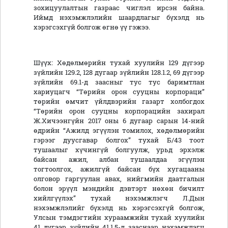
зохицуулалтын газраас чиглэл ирсэн байна.
Иймд нэхэмжлэлийн шаардлагыг бүхэлд нь
хэрэгсэхгүй болгож өгнө үү гэжээ.
Шүүх: Хөдөлмөрийн тухай хуулийн 129 дүгээр
зүйлийн 129.2, 128 дугаар зүйлийн 128.1.2, 69 дүгээр
зүйлийн 69.1-д заасныг тус тус баримтлан
хариуцагч “Төрийн орон сууцны корпораци”
төрийн өмчит үйлдвэрийн газарт холбогдох
“Төрийн орон сууцны корпорацийн захирал
Ж.Хичээнгүйн 2017 оны 6 дугаар сарын 14-ний
өдрийн “Ажилд эгүүлэн томилох, хөдөлмөрийн
гэрээг дуусгавар болгох” тухай Б/43 тоот
тушаалыг хүчингүй болгуулж, урьд эрхэлж
байсан ажил, албан тушаалдаа эгүүлэн
тогтоолгох, ажилгүй байсан бүх хугацааны
олговор гаргуулан авах, нийгмийн даатгалын
болон эрүүл мэндийн дэвтэрт нөхөн бичилт
хийлгүүлэх” тухай нэхэмжлэгч Л.Дын
нэхэмжлэлийг бүхэлд нь хэрэгсэхгүй болгож,
Улсын тэмдэгтийн хураамжийн тухай хуулийн
41 дүгээр зүйлийн 41.1.5-д зааснаар нэхэмжлэгч