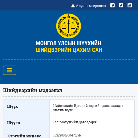
Алдаа мэдээлэх
Шийдвэрийн мэдээлэл
Шүүх
Нийслэлийн Иргэний хэргийн давж заалдах
шатны шүүх
Шүүгч
Гоошоохүүгийн Даваадорж
Хэргийн индекс
182/2018/00475/И/