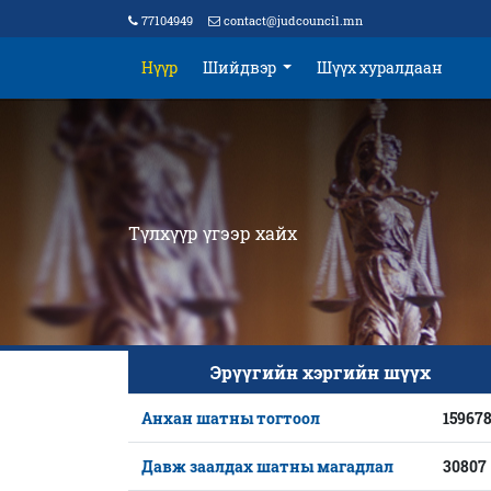
77104949
contact@judcouncil.mn
Нүүр
Шийдвэр
Шүүх хуралдаан
Түлхүүр үгээр хайх
Эрүүгийн хэргийн шүүх
Анхан шатны тогтоол
15967
Давж заалдах шатны магадлал
30807