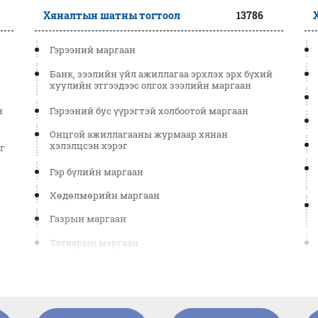
Хяналтын шатны тогтоол
13786
Гэрээний маргаан
Банк, зээлийн үйл ажиллагаа эрхлэх эрх бүхий
хуулийн этгээдээс олгох зээлийн маргаан
н
Гэрээний бус үүрэгтэй холбоотой маргаан
Онцгой ажиллагааны журмаар хянан
хэлэлцсэн хэрэг
г
Гэр бүлийн маргаан
Хөдөлмөрийн маргаан
Газрын маргаан
Татварын маргаан
Дампууралтай холбоотой маргаан
Компанитай холбоотой маргаан
Нийгмийн даатгалтай холбоотой маргаан