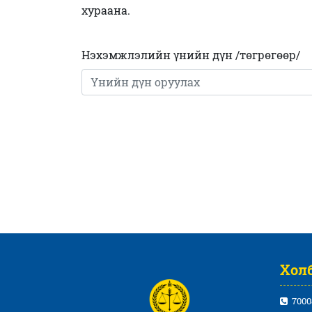
хураана.
эсрэг гэмт хэрэг
Нэхэмжлэлийн үнийн дүн /төгрөгөөр/
Холб
7000