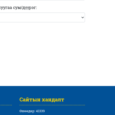
Санхүүгийн зохицуулах хорооноос гаргасан
угаа сум/дүүрэг:
шийдвэртэй холбоотой
Тусгай зөвшөөрөлтэй холбоотой
Хуулийн этгээдийн бүртгэлтэй холбоотой
маргаан
Хүүхдийн эрхтэй холбоотой
Эд хөрөнгийн эрхийн бүртгэлтэй холбоотой
Бусад маргаан
Сайтын хандалт
Өнөөдөр: 41339