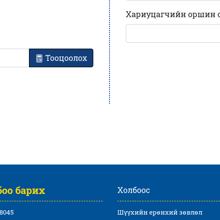
Хариуцагчийн оршин су
Тооцоолох
оо барих
Холбоос
8045
Шүүхийн ерөнхий зөвлөл