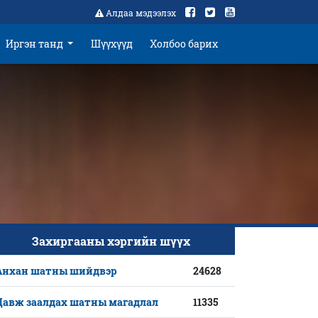
Алдаа мэдээлэх
Иргэн танд
Шүүхүүд
Холбоо барих
Захиргааны хэргийн шүүх
Анхан шатны шийдвэр
24628
Давж заалдах шатны магадлал
11335