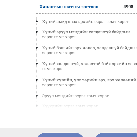
Хяналтын шатны тогтоол
4998
Хүний амьд явах эрхийн эсрэг гэмт хэрэг
Хүний эрүүл мэндийн халдашгүй байдлын
эсрэг гэмт хэрэг
Хүний бэлгийн эрх чөлөө, халдашгүй байдлы
эсрэг гэмт хэрэг
Хүний халдашгүй, чөлөөтэй байх эрхийн эсрэ
гэмт хэрэг
Хүний хувийн, улс төрийн эрх, эрх чөлөөний
эсрэг гэмт хэрэг
Эрүүл мэндийн эсрэг гэмт хэрэг
Хүүхдийн эсрэг гэмт хэрэг
Өмчлөх эрхийн эсрэг гэмт хэрэг
Эдийн засгийн гэмт хэрэг
Үндэсний аюулгүй байдлын эсрэг гэмт хэрэг