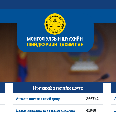
Иргэний хэргийн шүүх
8
Анхан шатны шийдвэр
366742
Давж заалдах шатны магадлал
41848