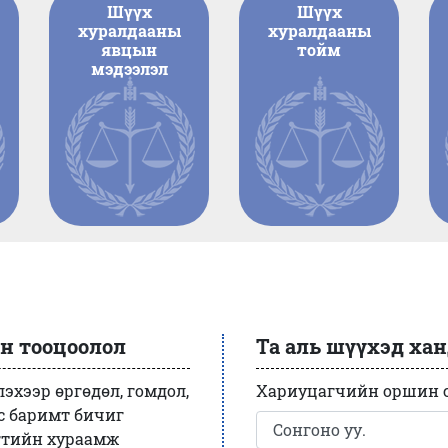
Шүүх
Шүүх
Патент болон зохиогчийн эрхийн маргаан
хуралдааны
хуралдааны
явцын
тойм
Төрийн албаны маргаан
мэдээлэл
г
Шүүхийн шийдвэр гүйцэтгэх ажиллагаатай
холбоотой маргаан
Цагаатгалын нөхөн олговортой холбоотой
маргаан
Бусад маргаан
н тооцоолол
Та аль шүүхэд хан
эхээр өргөдөл, гомдол,
Хариуцагчийн оршин су
с баримт бичиг
эгтийн хураамж