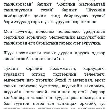
тайлбарласан” баримт, “Хэргийн материалтай
танилцуулсан тухай” баримт, “Шүүхийн
шийдвэрийг цахим санд байршуулах тухай”
баримтуудад гарын үсэг зуруулан хэрэгт авна.
Мөн шүүгчид нөлөөлөх нөлөөллөөс урьдчилан
сэргийлэх зорилгоор “Нөлөөллийн мэдүүлэг”-ийг
тайлбарлан өгч баримтанд гарын үсэг зуруулна.
Шүүх нэхэмжлэгч талыг дуудан ирүүлж эдгээр
ажиллагаа бас адилхан хийнэ.
Тухайн хэргийн нэхэмжлэгч, хариуцагч,
гуравдагч этгээд тэдгээрийн төлөөлөгч,
өмгөөлөгч нар хэргийн бүхий л материал, эрсэг
талын гаргасан хүсэлтүүд, шүүгчийн захирамж,
шүүхийн тогтоолтой танилцах эрхтэй /өөрөөр
хэлбэл эсрэг талаас нэг хуудас цаас нэмэгдсэн л
бол түүнтэй нөгөө тал танилцах эрхтэй/, тус