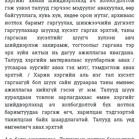
хэргийг хянан шийдвэрлэхэд ач холбогдолтой
гэж үзвэл талууд гэрчээс мэдүүлэг авахуулах, өөр
байгууллага, хувь хүн, хөдөө орон нутаг, архиваас
нотлох баримт гаргуулах, шинжээчийн дүгнэлт
гаргуулахаар шүүхэд хүсэлт гаргах эрхтэй, таны
гаргасан хүсэлтийг шүүгч хүлээн авч
шийдвэрлэж захирамж, тогтоолыг гаргана тэр
эрх зүйн актын нь дагуу ажиллагаа явагдана.
Талууд хэргийн материалаас хуулбарлаж авах /
утсаараа зургийг авах гэх мэт/, тэмдэглэж авах
эрхтэй. / Харин хэргийн аль нэг тал хүсэлт
гаргаагүй бол шүүх сайн дураараа таны өмнөөс
ажиллагаа хийхгүй гэсэн үг юм. Талууд шүүх
хуралдаан товлон зарлагдахаас өмнө хэргийг
шийдвэрлэхэд ач холбогдолтой бүх нотлох
баримтуудаа гаргаж өгч, харилцан тэдгээртэй
танилцсан байх шаардлагатай. Талууд аль үед
өмгөөлөгч авах эрхтэй