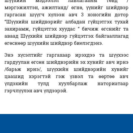
шүүхийн мэдээлэл лавлагааны төвд /
мэргэжилтэн, ажилтанд/ өгнө, үүнийг шийдвэр
гаргасан шүүгч хүлээн авч 3 хоногийн дотор
“Шүүхийн шийдвэрийг албадан гүйцэтгэх тухай
захирамж, гүйцэтгэх хуудас “ бичиж өгснийг та
аваад Шүүхийн шийдвэр гүйцэтгэх байгааллагад
өгөснөөр шүүхийн шийдвэр биелэгдэнэ.
Энэ хүсэлтийг гаргахаар ирэхдээ та шүүхээс
гардуулан өгсөн шийдвэрийн эх хувийг авч ирнэ
/барьж ирнэ/, шүүхийн шийдвэрийн хувийг
цаашид хэрэгтэй гэж үзвэл та өөртөө авч
үлдэхийн тулд хуулбарлаж наториатаар
гэрчлүүлэн авч үлдээрэй.