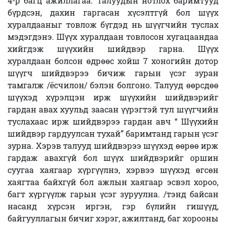
4-р багц ажиллагаа. Талуудын нотлох баримтууд
бүрдсэн, дахин гаргасан хүсэлтгүй бол шүүх
хуралдааныг товлож бүгдэд нь шүүгчийн туслах
мэдэгдэнэ. Шүүх хуралдаан товлосон хугацаандаа
хийгдэж шүүхийн шийдвэр гарна. Шүүх
хуралдаан болсон өдрөөс хойш 7 хоногийн дотор
шүүгч шийдвэрээ бичиж гарын үсэг зуран
тамгалж /ёсчилон/ бэлэн болгоно. Талууд өөрсдөө
шүүхэд хүрэлцэн ирж шүүхийн шийдвэрийг
гардан авах хуульд заасан үүрэгтэй тул шүүгчийн
туслахаас ирж шийдвэрээ гардан авч “ Шүүхийн
шийдвэр гардуулсан тухай” баримтанд гарын үсэг
зурна. Хэрэв талууд шийдвэрээ шүүхэд өөрөө ирж
гардаж авахгүй бол шүүх шийдвэрийг оршин
суугаа хаягаар хүргүүлнэ, хэрвээ шүүхэд өгсөн
хаягтаа байхгүй бол ажлын хаягаар эсвэл хороо,
багт хүргүүлж гарын үсэг зуруулна. /тэнд байсан
насанд хүрсэн иргэн, гэр бүлийн гишүүд,
байгууллагын бичиг хэрэг, ажилтанд, баг хорооны