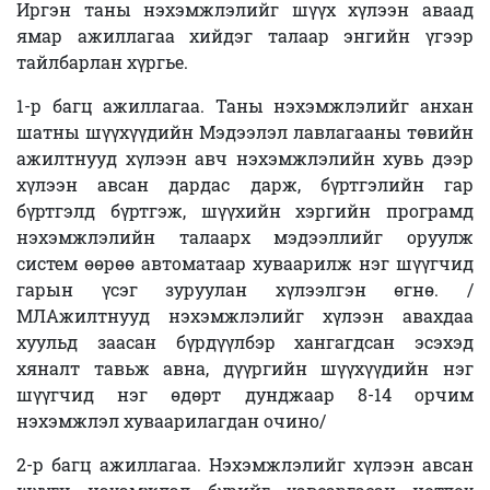
Иргэн таны нэхэмжлэлийг шүүх хүлээн аваад
ямар ажиллагаа хийдэг талаар энгийн үгээр
тайлбарлан хүргье.
1-р багц ажиллагаа. Таны нэхэмжлэлийг анхан
шатны шүүхүүдийн Мэдээлэл лавлагааны төвийн
ажилтнууд хүлээн авч нэхэмжлэлийн хувь дээр
хүлээн авсан дардас дарж, бүртгэлийн гар
бүртгэлд бүртгэж, шүүхийн хэргийн програмд
нэхэмжлэлийн талаарх мэдээллийг оруулж
систем өөрөө автоматаар хуваарилж нэг шүүгчид
гарын үсэг зуруулан хүлээлгэн өгнө. /
МЛАжилтнууд нэхэмжлэлийг хүлээн авахдаа
хуульд заасан бүрдүүлбэр хангагдсан эсэхэд
хяналт тавьж авна, дүүргийн шүүхүүдийн нэг
шүүгчид нэг өдөрт дунджаар 8-14 орчим
нэхэмжлэл хуваарилагдан очино/
2-р багц ажиллагаа. Нэхэмжлэлийг хүлээн авсан