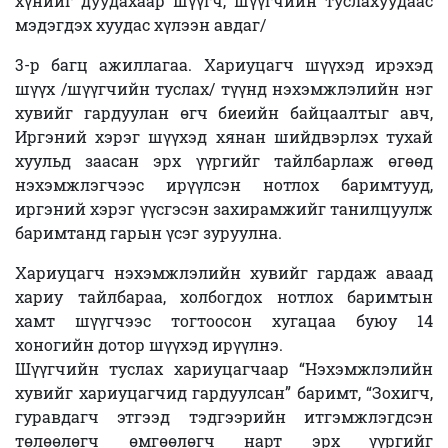
хүнийг дуудахаар шүүгч, шүүгчийн туслахуудаас
мэдэгдэх хуудас хүлээн авдаг/
3-р багц ажиллагаа. Хариуцагч шүүхэд ирэхэд
шүүх /шүүгчийн туслах/ түүнд нэхэмжлэлийн нэг
хувийг гардуулан өгч биеийн байцаалтыг авч,
Иргэний хэрэг шүүхэд хянан шийдвэрлэх тухай
хуульд заасан эрх үүргийг тайлбарлаж өгөөд
нэхэмжлэгчээс ирүүлсэн нотлох баримтууд,
иргэний хэрэг үүсгэсэн захирамжийг танилцуулж
баримтанд гарын үсэг зуруулна.
Хариуцагч нэхэмжлэлийн хувийг гардаж аваад
хариу тайлбараа, холбогдох нотлох баримтын
хамт шүүгчээс тогтоосон хугацаа буюу 14
хоногийн дотор шүүхэд ирүүлнэ.
Шүүгчийн туслах хариуцагчаар “Нэхэмжлэлийн
хувийг хариуцагчид гардуулсан” баримт, “Зохигч,
гуравдагч этгээд тэдгээрийн итгэмжлэгдсэн
төлөөлөгч өмгөөлөгч нарт эрх үүргийг