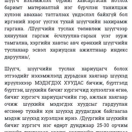
шүүгч нэхэмжлэл бүрийг хавсаргасан нотлох
баримт материалтай нэг бүрчлэн танилцаж
хүлээн авахаас татгалзах үндэслэл байхгүй бол
иргэний хэрэг үүсгэх тухай шүүгчийн захирамж
гаргана. /Шүүгчийн туслах төлөвлөж шүүгчээр
хянуулан гаргаж ёсчлуулна-гарын үсэг зурж
тамгална, хэргийн хавтас авч ерөнхий шүүгчийн
туслахаар эсвэл хариуцсан ажилтнаар индекс
даруулна/,
Шүүгч, шүүгчийн туслах хариуцагч болох
этгээдийг нэхэмжлэлд дурьдсан хаягаар шүүхэд
ирүүлэхээр МЭДЭГДЭХ ХУУДАС бичиж, бүртгэлд
бүртгэн, шүүхийн бичиг хүргэгчид хүлээлгэн өгнө,
бичиг хүргэгч хариуцагчийн гэр, ажлын хаягаар
очиж шүүхийн мэдэгдэх хуудсыг гардуулан
өгснөөр тухайн хүн шүүхэд дуудагдаж байгаагаа
мэдэж шүүхэд хүрэлцэн ирнэ. /Дүүргийн шүүхийн
бичиг хүргэгч нэг өдөрт дунджаар 25-30 орчим