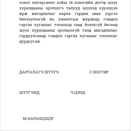
хоног өнгөрснөөс хойш 14 хоногийн дотор шүүх
хуралдааны оролцогч талууд шүүхэд хүрэлцэн
ирж магадлалыг өөрөө гардан авах үүргээ
биелүүлээгүй нь хяналтын журмаар гомдол
гаргах хугацааг тоолоход саад болохгүй бөгөөд
шүүх хуралдаанд оролцоогүй талд магадлалыг
гардуулснаар гомдол гаргах хугацааг тоолохыг
дурдсугай.
ДАРГАЛАГЧ ШҮҮГЧ С.ЭНХТӨР
ШҮҮГЧИД Ч.ЦЭНД
М.НАРАНЦЭЦЭГ