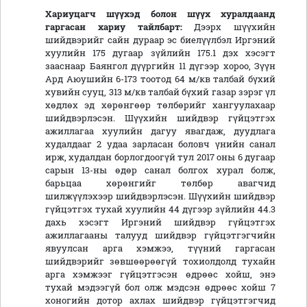
Хариуцагч шүүхэд болон шүүх хуралдаанд
гаргасан хариу тайлбарт:
Дээрх шүүхийн
шийдвэрийг сайн дураар эс биелүүлбэл Иргэний
хуулийн 175 дугаар зүйлийн 175.1 дэх хэсэгт
зааснаар Баянгол дүүргийн 11 дүгээр хороо, Зүүн
Ард Аюушийн 6-173 тоотод 64 м/кв талбай бүхий
хувийн сууц, 313 м/кв талбай бүхий газар зэрэг үл
хөдлөх эд хөрөнгөөр төлбөрийг хангуулахаар
шийдвэрлэсэн. Шүүхийн шийдвэр гүйцэтгэх
ажиллагаа хуулийн дагуу явагдаж, дуудлага
худалдааг 2 удаа зарласан боловч үнийн санал
ирж, худалдан борлогдоогүй тул 2017 оны 6 дугаар
сарын 13-ны өдөр санал болгох хурал болж,
барьцаа хөрөнгийг төлбөр авагчид
шилжүүлэхээр шийдвэрлэсэн. Шүүхийн шийдвэр
гүйцэтгэх тухай хуулийн 44 дүгээр зүйлийн 44.3
дахь хэсэгт Иргэний шийдвэр гүйцэтгэх
ажиллагааны талууд шийдвэр гүйцэтгэгчийн
явуулсан арга хэмжээ, түүний гаргасан
шийдвэрийг зөвшөөрөөгүй тохиолдолд тухайн
арга хэмжээг гүйцэтгэсэн өдрөөс хойш, энэ
тухай мэдээгүй бол олж мэдсэн өдрөөс хойш 7
хоногийн дотор ахлах шийдвэр гүйцэтгэгчид