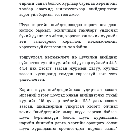
өдрийн санал болгох хурлаар барьцаа хөрөнгийг
төлбөр авагчид шилжүүлэхээр шийдвэрлэсэн
зэрэг үйл баримт тогтоогджээ.
Шүүх хэргийг шийдвэрлэхдээ хэрэгт авагдсан
нотлох баримт, зохигчдын тайлбарт үндэслэл
бүхий дүгнэлт хийсэн, хэрэглэвэл зохих хуулийг
зөв тайлбарлан хэрэглэж нэхэмжлэлийг
хэрэгсэхгүй болгосон нь зөв байна.
Тодруулбал, нэхэмжлэгч нь Шүүхийн шийдвэр
гүйцэтгэх тухай хуулийн 44 дүгээр зүйлийн 44.3,
44.4 дэх хэсэгт заасан журмын дагуу, хуульд
заасан хугацаанд гомдол гаргаагүй гэж үзэх
үндэслэлтэй.
Харин шүүх шийдвэрийнхээ удиртгал хэсэгт
Иргэний хэрэг шүүхэд хянан шийдвэрлэх тухай
хуулийн 118 дугаар зүйлийн 118.2 дахь хэсэгт
заасан, шийдвэрийн удиртгал хэсэгт бичвэл
зохих “шийдвэрийг ямар шүүх гаргаж байгаа,
шүүх бүрэлдэхүүн болон, шүүх хуралдааны
нарийн бичгийн дарга, хэргийн оролцогч болон
шүүх хуралдааны оролцогчдыг нэрлэн заана.”