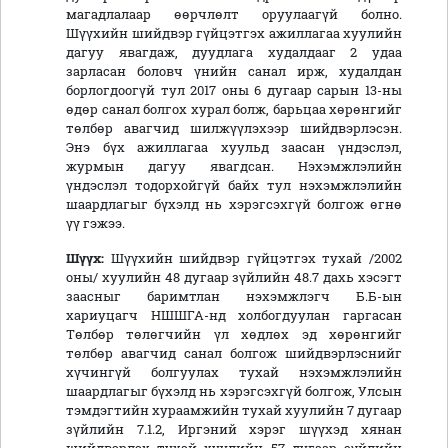
магадлалаар өөрчлөлт оруулаагүй болно.
Шүүхийн шийдвэр гүйцэтгэх ажиллагаа хуулийн
дагуу явагдаж, дуудлага худалдааг 2 удаа
зарласан боловч үнийн санал ирж, худалдан
борлогдоогүй тул 2017 оны 6 дугаар сарын 13-ны
өдөр санал болгох хурал болж, барьцаа хөрөнгийг
төлбөр авагчид шилжүүлэхээр шийдвэрлэсэн.
Энэ бүх ажиллагаа хуульд заасан үндэслэл,
журмын дагуу явагдсан. Нэхэмжлэлийн
үндэслэл тодорхойгүй байх тул нэхэмжлэлийн
шаардлагыг бүхэлд нь хэрэгсэхгүй болгож өгнө
үү гэжээ.
Шүүх:
Шүүхийн шийдвэр гүйцэтгэх тухай /2002
оны/ хуулийн 48 дугаар зүйлийн 48.7 дахь хэсэгт
заасныг баримтлан нэхэмжлэгч Б.Б-ын
хариуцагч НШШГА-нд холбогдуулан гаргасан
Төлбөр төлөгчийн үл хөдлөх эд хөрөнгийг
төлбөр авагчид санал болгож шийдвэрлэснийг
хүчингүй болгуулах тухай нэхэмжлэлийн
шаардлагыг бүхэлд нь хэрэгсэхгүй болгож, Улсын
тэмдэгтийн хураамжийн тухай хуулийн 7 дугаар
зүйлийн 7.1.2, Иргэний хэрэг шүүхэд хянан