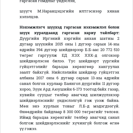
гаргасан гомдлыг үндэслэн,
шүүгч М.Наранцэцэгийн илтгэснээр хянан
хэлэлцэв.
Нэхэмжлэгч шүүхэд гаргасан нэхэмжлэл болон
шүүх хуралдаанд гаргасан хариу тайлбарт:
Дүүргийн Иргэний хэргийн анхан шатны 2
дугаар шүүхийн 2015 оны 1 дүгээр сарын 14-ны
өдрийн 394 дүгээр шийдвэрээр Б.Б-аас 20 772 510
төгрөг гаргуулж ЕД ХЗХ ХХК-д олгохоор
шийдвэрлэсэн билээ. Тус шийдвэрт үүргийн
гүйцэтгэлийг барьцаа хөрөнгөөр хангуулах
заалт байхгүй. Нийслэлийн шийдвэр гүйцэтгэх
албаны 2017 оны 6 дугаар сарын 13-ны өдрийн
санал болгох хурлаар Баянгол дүүргийн 11 дүгээр
хороо, Зүүн Ард Аюушийн 6-173 тоотод байх газар,
хувийн сууцыг төлбөр авагчид шилжүүлэхээр
шийдвэрлэснийг үндэслэлгүй гэж үзэж байна.
Мөн энэ хурлын товыг Л.Б-д мэдэгдээгүй.
Өнөөдрийн байдлаар 8 300 000 төгрөгийг төлсөн.
Иймд барьцаа хөрөнгийг төлбөр авагчид санал
болгож шийдвэрлэснийг хүчингүй болгож өгнө
үү гэжээ.