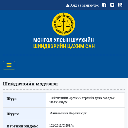
Алдаа мэдээлэх
Шийдвэрийн мэдээлэл
Шүүх
Нийслэлийн Иргэний хэргийн давж заалдах
шатны шүүх
Шүүгч
Мянгаагийн Наранцэцэг
Хэргийн индекс
102/2018/01489/и