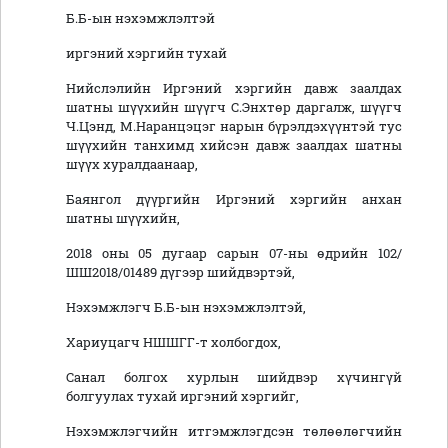
Б.Б-ын
нэхэмжлэлтэй
иргэний хэргийн тухай
Нийслэлийн Иргэний хэргийн давж заалдах
шатны шүүхийн шүүгч С.Энхтөр даргалж, шүүгч
Ч.Цэнд, М.Наранцэцэг нарын бүрэлдэхүүнтэй тус
шүүхийн танхимд хийсэн давж заалдах шатны
шүүх хуралдаанаар,
Баянгол дүүргийн Иргэний хэргийн анхан
шатны шүүхийн,
2018
оны 0
5 дугаар сарын 07-ны өдрийн 102/
ШШ2018/01489 дүгээр шийдвэртэй,
Нэхэмжлэгч Б.Б-ын нэхэмжлэлтэй,
Хариуцагч НШШГГ-т холбогдох,
Санал болгох хурлын шийдвэр хүчингүй
болгуулах тухай иргэний хэргийг,
Нэхэмжлэгчийн итгэмжлэгдсэн төлөөлөгчийн