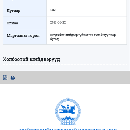
Дугаар
1463
Огноо
2018-06-22
Маргааны төрөл
Шүүхийн шийдвэр гүйцэтгэх тухай хуулиар
бусад,
Холбоотой шийдвэрүүд