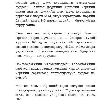
гэсний дагуу шүүх хуралдааны тэмдэглэлд
дурдсан Баянгол дүүргийн Иргэний хэргийн
анхан шатны шүүхийн нэр, шүүх хуралдааны
даргалагч шүүгч М.М, шүүх хуралдааны нарийн
бичгийн дарга Б.О нарын нэрийг бичээгүй нь
буруу байна.
Гэвч энэ нь шийдвэрийг хүчингүй болгох
Иргэний хэрэг шүүхэд хянан шийдвэрлэх тухай
хуулийн 168 дугаар зүйлийн 168.1 дэх хэсэгт
заасан үндэслэлд хамаарахгүй байна. Иймд дээрх
үндэслэлээр шүүхийн шийдвэрийн Удиртгал
хэсэгт өөрчлөлт оруулав.
Нэхэмжлэгчийн итгэмжлэгдсэн төлөөлөгчийн
гаргасан давж заалдах гомдлыг хангах үндэслэл
хэргийн баримтаар тогтоогдоогүйг дурдах нь
зүйтэй.
Монгол Улсын Иргэний хэрэг шүүхэд хянан
шийдвэрлэх тухай хуулийн 167 дугаар зүйлийн
167.1.2 дахь заасныг удирдлага болгон ТОГТООХ
НЬ: