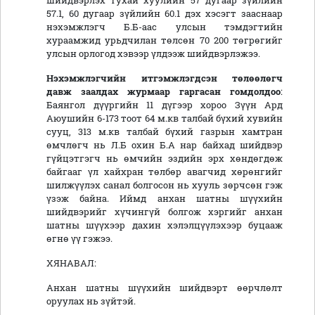
шийдвэрлэх тухай хуулийн 57 дугаар зүйлийн
57.1, 60 дугаар зүйлийн 60.1 дэх хэсэгт зааснаар
нэхэмжлэгч Б.Б-аас улсын тэмдэгтийн
хураамжид урьдчилан төлсөн 70 200 төгрөгийг
улсын орлогод хэвээр үлдээж шийдвэрлэжээ.
Нэхэмжлэгч
ийн итгэмжлэгдсэн төлөөлөгч
давж заалдах журмаар гаргасан гомдолд
оо
:
Баянгол дүүргийн 11 дүгээр хороо Зүүн Ард
Аюушийн 6-173 тоот 64 м.кв талбай бүхий хувийн
сууц, 313 м.кв талбай бүхий газрын хамтран
өмчлөгч нь Л.Б охин Б.А нар байхад шийдвэр
гүйцэтгэгч нь өмчийн эздийн эрх хөндөгдөж
байгааг үл хайхран төлбөр авагчид хөрөнгийг
шилжүүлэх санал болгосон нь хууль зөрчсөн гэж
үзэж байна. Иймд анхан шатны шүүхийн
шийдвэрийг хүчингүй болгож хэргийг анхан
шатны шүүхээр дахин хэлэлцүүлэхээр буцааж
өгнө үү гэжээ.
ХЯНАВАЛ:
Анхан шатны шүүхийн шийдвэрт өөрчлөлт
оруулах нь зүйтэй.