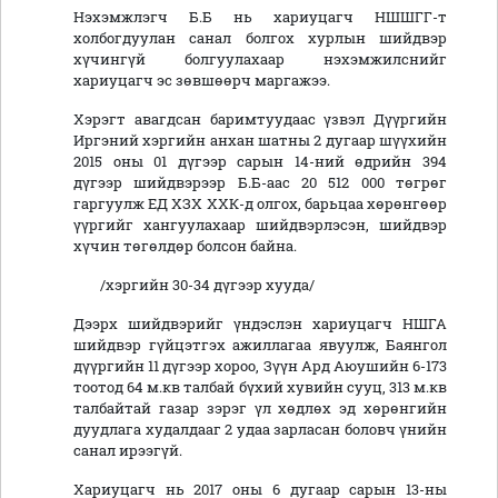
Нэхэмжлэгч Б.Б нь хариуцагч НШШГГ-т
холбогдуулан санал болгох хурлын шийдвэр
хүчингүй болгуулахаар нэхэмжилснийг
хариуцагч эс зөвшөөрч маргажээ.
Хэрэгт авагдсан баримтуудаас үзвэл Дүүргийн
Иргэний хэргийн анхан шатны 2 дугаар шүүхийн
2015 оны 01 дүгээр сарын 14-ний өдрийн 394
дүгээр шийдвэрээр Б.Б-аас 20 512 000 төгрөг
гаргуулж ЕД ХЗХ ХХК-д олгох, барьцаа хөрөнгөөр
үүргийг хангуулахаар шийдвэрлэсэн, шийдвэр
хүчин төгөлдөр болсон байна.
/хэргийн 30-34 дүгээр хууда/
Дээрх шийдвэрийг үндэслэн хариуцагч НШГА
шийдвэр гүйцэтгэх ажиллагаа явуулж, Баянгол
дүүргийн 11 дүгээр хороо, Зүүн Ард Аюушийн 6-173
тоотод 64 м.кв талбай бүхий хувийн сууц, 313 м.кв
талбайтай газар зэрэг үл хөдлөх эд хөрөнгийн
дуудлага худалдааг 2 удаа зарласан боловч үнийн
санал ирээгүй.
Хариуцагч нь 2017 оны 6 дугаар сарын 13-ны