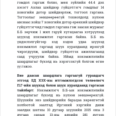
гомдол гаргаж болно, мөн зүйлийн 44.4 дэх
хэсэгт Ахлах шийдвэр гүйцэтгэгч гомдлыг 14
хоногийн дотор шийдвэрлэж, тогтоол гаргана.
Тогтоолыг зөвшөөрөөгүй тохиолдолд хүлээн
авснаас хойш 7 хоногийн дотор ерөнхий шийдвэр
гүйцэтгэгчид гомдол гаргана гэж заасан журмыг
Б.Б зөрчиж 1 жил гаруй хугацаагаа хэтрүүлээд
шүүхэд нэхэмжлэл гаргасан байна. Б.Б нь
үндэслэлгүйгээр хэд хэдэн удаа шүүхэд
нэхэмжлэл гаргаад шүүх хуралдаанд ирэхгүй
чирэгдүүлж, шийдвэр гүйцэтгэх ажиллагаанд
саад учруулж байна. Иймд нэхэмжлэлийн
шаардлагыг бүхэлд нь хэрэгсэхгүй болгож өгнө
үү гэжээ.
Бие даасан шаардлага гаргаагүй гуравдагч
этгээд
ЕД ХЗХ-ны
итгэмжлэгдсэн төлөөлөгч
П.Г-ийн шүүхэд болон шүүх хуралдаанд гаргасан
тайлбарт:
Нэхэмжлэгч Б.Б-ын нэхэмжлэлийн
шаардлагыг бүхэлд нь хүлээн зөвшөөрөхгүй.
Шүүхийн энэ шийдвэрийн барьцаа хөрөнгөтэй
холбоотой заалтад Иргэний хэргийн давж
заалдах шатны 10 дугаар шүүхийн 2015 оны 3
дугаар сарын 13-ны өдрийн 281 дүгээр