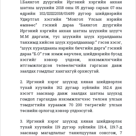
1.Баянгол дүүргийн Иргэний хэргийн анхан
шатны шүүхийн 2018 оны 05 дугаар сарын 07-ны
өдрийн 102/ШШ2018/01489 дүгээр шийдвэрийн
Удиртгал хэсгийн “Монгол Улсын нэрийн
өмнөөс” гэсний дараа “Баянгол дүүргийн
Иргэний хэргийн анхан шатны шүүхийн шүүгч
М.М даргалж, тус шүүхийн шүүх хуралдааны
танхимд хийсэн шүүх хуралдаанаар:” гэсэн хэсэг,
“шүүх хуралдааны нарийн бичгийн дарга” гэсний
дараа “Б.О” гэж нэмж өөрчлөн, шийдвэрийн бусад
хэсгийг хэвээр үлдээж, нэхэмжлэгчийн
итгэмжлэгдсэн төлөөлөгчийн гаргасан давж
заалдах гомдлыг хангахгүй орхисугай.
2. Иргэний хэрэг шүүхэд хянан шийдвэрлэх
тухай хуулийн 162 дугаар зүйлийн 162.4 дэх
хэсэгт зааснаар давж заалдах шатны шүүхэд
гомдол гаргахдаа нэхэмжлэгчээс төлсөн улсын
тэмдэгтийн хураамж 70 200 төгрөгийг улсын
төсвийн орлогод хэвээр үлдээсүгэй.
3. Иргэний хэрэг шүүхэд хянан шийдвэрлэх
тухай хуулийн 119 дүгээр зүйлийн 119.4, 119.7-д
зааснаар магадлалыг танилцуулан сонсгож, 7