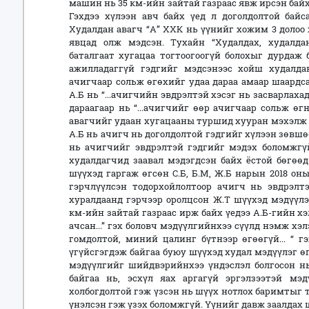
машин нь 35 км-ийн зайтай газраас явж ирсэн байх
Гэхдээ хүлээн авч байх үед л доголдолтой байс
Худалдан авагч “А” ХХК нь үүнийг хожим 3 долоо
явцад олж мэдсэн. Тухайн “Худалдах, худалдан
баталгаат хугацаа тогтоогоогүй болохыг дурдаж б
ажилладаггүй гэдгийг мэдсэнээс хойш худалдан
ачигчаар сольж өгөхийг удаа дараа амаар шаардс
А.Б нь “...ачигчийн эвдрэлтэй хэсэг нь засварлахад 
дараагаар нь “...ачигчийг өөр ачигчаар сольж өгн
авагчийг удаан хугацааны туршид хууран мэхэлж и
А.Б нь ачигч нь доголдолтой гэдгийг хүлээн зөвшө
нь ачигчийг эвдрэлтэй гэдгийг мэдэх боломжгүй
худалдагчид заавал мэдэгдсэн байх ёстой бөгөө
шүүхэд гаргаж өгсөн С.Б, Б.М, Ж.Б нарын 2018 он
гэрчлүүлсэн тодорхойлолтоор ачигч нь эвдрэлт
хуралдаанд гэрчээр оролцсон Ж.Т шүүхэд мэдүүлэх
км-ийн зайтай газраас ирж байх үедээ А.Б-гийн х
ачсан...” гэх боловч мэдүүлгийнхээ сүүлд нэмж хэл
гомдолтой, миний цалинг бүтнээр өгөөгүй... “ г
үгүйсгэгдэж байгаа буюу шүүхэд худал мэдүүлэг ө
мэдүүлгийг шийдвэрийнхээ үндэслэл болгосон нь
байгаа нь, эсхүл яах аргагүй эргэлзээтэй мэ
холбогдолтой гэж үзсэн нь шүүх нотлох баримтыг та
үнэлсэн гэж үзэх боломжгүй. Үүнийг давж заалдах 