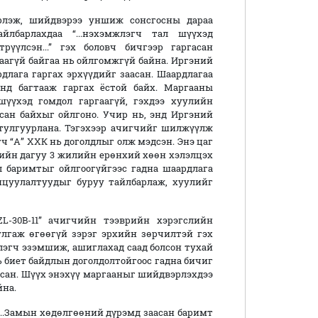
рлэж, шийдвэрээ уншиж сонсгосны дараа
йлбарлахдаа “...нэхэмжлэгч тал шүүхэд
үүлсэн...” гэх боловч бичгээр гаргасан
аагүй байгаа нь ойлгомжгүй байна. Иргэний
длага гаргах эрхүүдийг заасан. Шаардлагаа
анд багтааж гаргах ёстой байх. Маргааны
шүүхэд гомдол гаргаагүй, гэхдээ хуулийн
сан байхыг ойлгоно. Учир нь, энд Иргэний
й тулгуурлана. Тэгэхээр ачигчийг шилжүүлж
гч “А” ХХК нь доголдлыг олж мэдсэн. Энэ цаг
-ийн дагуу 3 жилийн ерөнхий хөөн хэлэлцэх
л баримтыг ойлгоогүйгээс гадна шаардлага
хицуулалтуудыг буруу тайлбарлаж, хуулийг
L-30B-11” ачигчийн тээврийн хэрэгслийн
улгаж өгөөгүй зэрэг эрхийн зөрчилтэй гэх
жлэгч эзэмшиж, ашиглахад саад болсон тухай
 нь биет байдлын доголдолтойгоос гадна бичиг
сан. Шүүх энэхүү маргааныг шийдвэрлэхдээ
йна.
“...Замын хөдөлгөөний дүрэмд заасан баримт