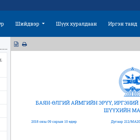
үр
Шийдвэр
Шүүх хуралдаан
Иргэн танд
,
БАЯН-ӨЛГИЙ АЙМГИЙН ЭРҮҮ, ИРГЭНИ
ШҮҮХИЙН МА
2018 оны 09 сарын 10 өдөр
Дугаар 212/МА20