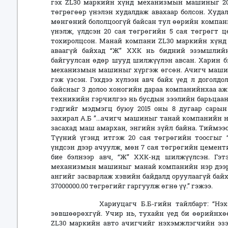
гэх ZL30 маркийн хүнд механизмын машиныг 2015
төгрөгөөр үнэлэн худалдаж авахаар болсон. Худал
мөнгөний бололцоогүй байсан тул өөрийн компан
үнэлж, үлдсэн 20 сая төгрөгийн 5 сая төгрөгт ц
тохиролцсон. Манай компани ZL30 маркийн хүнд
аваагүй байхад “Ж” ХХК нь бидний эзэмшлийн
байгуулсан өдөр шууд шилжүүлэн авсан. Харин б
механизмын машиныг хүргэж өгсөн. Ачигч машин 
гэж үзсэн. Гэхдээ хүлээн авч байх үед л доголд
байсныг 3 долоо хоногийн дараа компанийнхаа аж
техникийн гэрчилгээ нь бусдын зээлийн барьцаанд
гэдгийг мэдмэгц буюу 2015 оны 8 дугаар сарын
захирал А.Б ”...ачигч машиныг танай компанийн 
засахад маш амархан, энгийн зүйл байна. Тиймээс 
Түүний үгэнд итгэж 20 сая төгрөгийн тоосгыг
үндсэн дээр ачуулж, мөн 7 сая төгрөгийн цемен
бие бэлнээр авч, “Ж” ХХК-нд шилжүүлсэн. Гэ
механизмын машиныг манай компанийн нэр дээр
ангийг засварлаж хэвийн байдалд оруулаагүй байх
37000000.00 төгрөгийг гаргуулж өгнө үү.” гэжээ.
Хариуцагч Б.Б-гийн тайлбарт: “Нэхэмжл
зөвшөөрөхгүй. Учир нь, тухайн үед би өөрийнхө
ZL30 маркийн авто ачигчийг нэхэмжлэгчийн эзэ