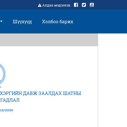
Алдаа мэдээлэх
Шүүхүүд
Холбоо барих
Й ХЭРГИЙН ДАВЖ ЗААЛДАХ ШАТНЫ
ГАДЛАЛ
18/00099