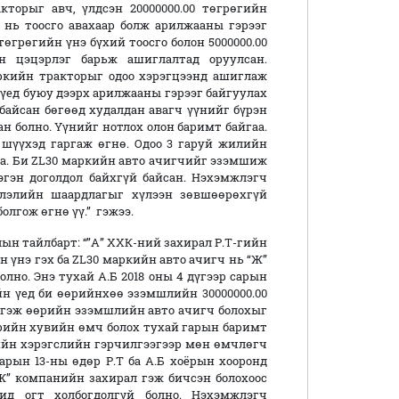
торыг авч, үлдсэн 20000000.00 төгрөгийн
гт нь тоосго авахаар болж арилжааны гэрээг
 төгрөгийн үнэ бүхий тоосго болон 5000000.00
н цэцэрлэг барьж ашиглалтад оруулсан.
аркийн тракторыг одоо хэрэгцээнд ашиглаж
 үед буюу дээрх арилжааны гэрээг байгуулах
байсан бөгөөд худалдан авагч үүнийг бүрэн
н болно. Үүнийг нотлох олон баримт байгаа.
 шүүхэд гаргаж өгнө. Одоо 3 гаруй жилийн
на. Би ZL30 маркийн авто ачигчийг эзэмшиж
эгэн доголдол байхгүй байсан. Нэхэмжлэгч
жлэлийн шаардлагыг хүлээн зөвшөөрөхгүй
лгож өгнө үү.” гэжээ.
тайлбарт: “”А” ХХК-ний захирал Р.Т-гийн
үнэ гэх ба ZL30 маркийн авто ачигч нь “Ж”
лно. Энэ тухай А.Б 2018 оны 4 дүгээр сарын
йн үед би өөрийнхөө эзэмшлийн 30000000.00
“ гэж өөрийн эзэмшлийн авто ачигч болохыг
өөрийн хувийн өмч болох тухай гарын баримт
ийн хэрэгслийн гэрчилгээгээр мөн өмчлөгч
сарын 13-ны өдөр Р.Т ба А.Б хоёрын хооронд
”Ж” компанийн захирал гэж бичсэн болохоос
ид огт холбогдолгүй болно. Нэхэмжлэгч