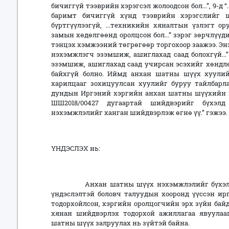
бичиггүй тээврийн хэрэгсэл жолоодсон бол...”, 9-д
баримт бичиггүй хүнд тээврийн хэрэгслийг шилж
бүртгүүлээгүй, ...техникийн хяналтын үзлэгт ору
замын хөдөлгөөнд оролцсон бол...” зэрэг зөрчлүүд
тэнцэх хэмжээний төгрөгөөр торгохоор заажээ. Энэ 
нэхэмжлэгч эзэмшиж, ашиглахад саад болохгүй...
эзэмшиж, ашиглахад саад учирсан эсэхийг хөндл
байхгүй болно. Иймд анхан шатны шүүх хуулийг
харилцааг зохицуулсан хуулийг буруу тайлбарл
дундын Иргэний хэргийн анхан шатны шүүхийн 20
ШШ2018/00427 дугаартай шийдвэрийг бүхэл
нэхэмжлэлийг ханган шийдвэрлэж өгнө үү.” гэжээ.
ҮНДЭСЛЭХ нь:
Анхан шатны шүүх нэхэмжлэлийг бүхэлд нь
үндэслэлтэй боловч талуудын хооронд үүссэн ир
тодорхойлсон, хэргийн оролцогчийн эрх зүйн байд
хянан шийдвэрлэх тодорхой ажиллагаа явуулааг
шатны шүүх залруулах нь зүйтэй байна.