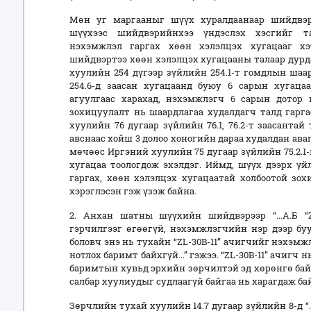
Мөн уг маргааныг шүүх хуралдаанаар шийдвэ
шүүхээс шийдвэрийнхээ үндэслэх хэсгийг та
нэхэмжлэл гаргах хөөн хэлэлцэх хугацааг хэтр
шийдвэртээ хөөн хэлэлцэх хугацааны талаар дурд
хуулийн 254 дүгээр зүйлийн 254.1-т гомдлын шаар
254.6-д заасан хугацаанд буюу 6 сарын хугаца
агуулгаас харахад, нэхэмжлэгч 6 сарын дотор 
зохицуулалт нь шаардлагаа худалдагч талд гарга
хуулийн 76 дугаар зүйлийн 76.1, 76.2-т заасанта
авснаас хойш 3 долоо хоногийн дараа худалдан ава
мөчөөс Иргэний хуулийн 75 дугаар зүйлийн 75.2.1
хугацаа тоологдож эхэлдэг. Иймд, шүүх дээрх үй
гаргах, хөөн хэлэлцэх хугацаатай холбоотой зо
хэрэглэсэн гэж үзэж байна.
2. Анхан шатны шүүхийн шийдвэрээр “...А.Б “Z
гэрчилгээг өгөөгүй, нэхэмжлэгчийн нэр дээр бу
боловч энэ нь тухайн “ZL-30B-11” ачигчийг нэхэм
нотлох баримт байхгүй...” гэжээ. “ZL-30B-11” ачигч
баримтын хувьд эрхийн зөрчилтэй эд хөрөнгө бай
салбар хуулиудыг судлаагүй байгаа нь харагдаж ба
Зөрчлийн тухай хуулийн 14.7 дугаар зүйлийн 8-д 