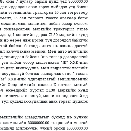
 оны 7 дугаар сарын дунд үед 3000000.00
дах-худалдан авах гэрээ хийгдэх үед бэлэн
ийн эзэмшлийн тракторыг 10 сая төгрөгөөр
емент, 15 сая төгрөгт тоосго өгөхөөр болж
 механизмын машиныг албан ёсоор хүлээж
 Универсал-80 маркийн тракторыг гэрээ
идэнд 1 хоногийн дараа ZL30 маркийн хүнд
нь өөрөө явж ирсэн тул доголдол байхгүй
олтой байсан бөгөөд ачигч нь ажилладаггүй
ил эхлүүлэхдээ мэдсэн. Мөн авто ачигчийн
 тавигдсан байсан. Энэ талаар доголдолтой
 үед албан ёсоор мэдэгдэхэд “Ж” ХХК-ийн
нэр дээр шилжүүлнэ, мөн эвдрэлтэй хэсгийг
асуудалгүй болгож засварлаж өгнө..” гэсэн.
 “М” ХХК-ний удирдлагатай зөвшилцсөний
тийг Ховд аймгийн жолооч Х гэгчээс миний
тэл өнөөдрийг хүртэл ZL30 маркийн хүнд
 шилжүүлж өгөөгүй, машины эвдрэлтэй эд
 тул худалдах-худалдан авах гэрээг цуцалж
элийн шаардлагыг бүхэлд нь хүлээн
ө эзэмшлийн 30000000.00 төгрөгийн үнэтэй
мшилд шилжүүлж, үүний оронд 10000000.00