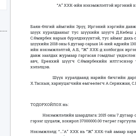
“А” ХХК-ийн нэхэмжлэлтэй иргэний хэр
Баян-Өлгий аймгийн Эрүү, Иргэний хэргийн дав
шүүх хуралдааныг тус шүүхийн шүүгч Д.Көбеш 
С.Өмирбек нарын бүрэлдэхүүнтэй, тус аймаг дах
шүүхийн 2018 оны 6 дугаар сарын 14-ний өдрийн 13
ийн нэхэмжлэлтэй, А.Б, “Ж” ХХК-д холбогдох ир
давж заалдах журмаар гаргасан гомдлыг үндэслэн 
авч, Ерөнхий шүүгч С.Өмирбекийн илтгэснээр
хэлэлцэв.
Шүүх хуралдаанд нарийн бичгийн даргаар 
Х.Тасхын, хариуцагчийн өмгөөлөгч А.Серикжан, С.
ТОДОРХОЙЛОХ нь:
Нэхэмжлэлийн шаардлага: 2015 оны 7 дугаар са
гэрээг цуцалж, хохирол 37000000.00 төгрөг гаргуула
Нэхэмжлэлд: “..."А” ХХК нь “Ж” ХХК-тай амаар х