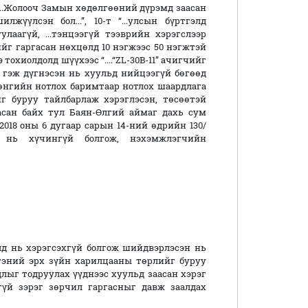
 “...Жолооч Замын хөдөлгөөний дүрэмд заасан
үүлсэн бол...”, 10-т “...улсын бүртгэлд
улаагүй, ...тэнцээгүй тээврийн хэрэгслээр
ийг гаргасан нөхцөлд 10 нэгжээс 50 нэгжтэй
тохиолдолд шүүхээс “....“ZL-30B-11” ачигчийг
” гэж дүгнэсэн нь хуульд нийцээгүй бөгөөд
өнгийн нотлох баримтаар нотлох шаардлага
 буруу тайлбарлаж хэрэглэсэн, төсөөтэй
асан байх тул Баян-Өлгий аймаг дахь сум
18 оны 6 дугаар сарын 14-ний өдрийн 130/
д нь хүчингүй болгож, нэхэмжлэгчийн
 хэрэгсэхгүй болгож шийдвэрлэсэн нь
гэний эрх зүйн харилцааны төрлийг буруу
лыг тодруулах үүднээс хуульд заасан хэрэг
үй зэрэг зөрчил гаргасныг давж заалдах