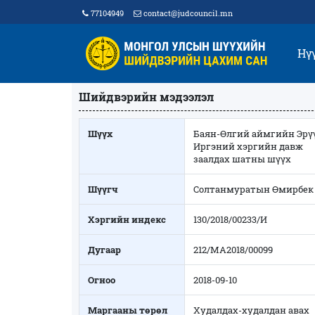
77104949
contact@judcouncil.mn
Нү
Шийдвэрийн мэдээлэл
Шүүх
Баян-Өлгий аймгийн Эрүү
Иргэний хэргийн давж
заалдах шатны шүүх
Шүүгч
Солтанмуратын Өмирбек
Хэргийн индекс
130/2018/00233/И
Дугаар
212/МА2018/00099
Огноо
2018-09-10
Маргааны төрөл
Худалдах-худалдан авах