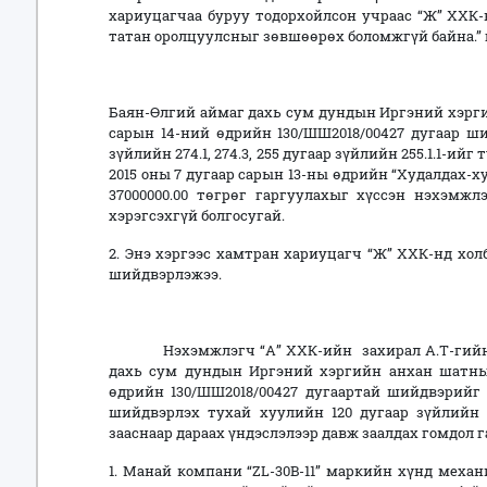
хариуцагчаа буруу тодорхойлсон учраас “Ж” ХХК
татан оролцуулсныг зөвшөөрөх боломжгүй байна.” 
Баян-Өлгий аймаг дахь сум дундын Иргэний хэрги
сарын 14-ний өдрийн 130/ШШ2018/00427 дугаар ши
зүйлийн 274.1, 274.3, 255 дугаар зүйлийн 255.1.1-ий
2015 оны 7 дугаар сарын 13-ны өдрийн “Худалдах-х
37000000.00 төгрөг гаргуулахыг хүссэн нэхэмж
хэрэгсэхгүй болгосугай.
2. Энэ хэргээс хамтран хариуцагч “Ж” ХХК-нд холб
шийдвэрлэжээ.
Нэхэмжлэгч “А” ХХК-ийн захирал А.Т-гийн да
дахь сум дундын Иргэний хэргийн анхан шатны 
өдрийн 130/ШШ2018/00427 дугаартай шийдвэрийг
шийдвэрлэх тухай хуулийн 120 дугаар зүйлийн 120
зааснаар дараах үндэслэлээр давж заалдах гомдол г
1. Манай компани “ZL-30B-11” маркийн хүнд мех