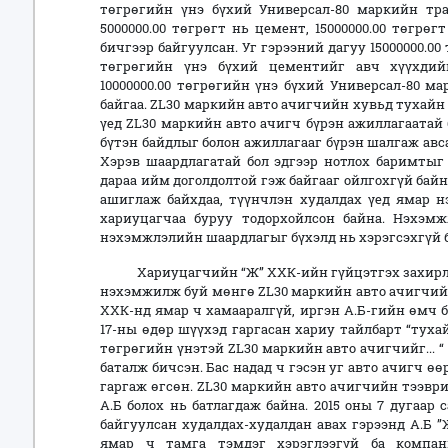
төгрөгийн үнэ бүхий Универсал-80 маркийн трак
5000000.00 төгрөгт нь цемент, 15000000.00 төгрө
бичгээр байгуулсан. Уг гэрээний дагуу 15000000.00
төгрөгийн үнэ бүхий цементийг авч хүүхдий
10000000.00 төгрөгийн үнэ бүхий Универсал-80 м
байгаа. ZL30 маркийн авто ачигчийн хувьд тухайн
үед ZL30 маркийн авто ачигч бүрэн ажиллагаатай 
бүтэн байдлыг болон ажиллагааг бүрэн шалгаж авса
Хэрэв шаардлагатай бол эдгээр нотлох баримтыг
дараа ийм доголдолтой гэж байгааг ойлгохгүй бай
ашиглаж байхдаа, түүнчлэн худалдах үед ямар н
хариуцагчаа буруу тодорхойлсон байна. Нэхэм
нэхэмжлэлийн шаардлагыг бүхэлд нь хэрэгсэхгүй бо
Хариуцагчийн “Ж” ХХК-ийн гүйцэтгэх захирлын 
нэхэмжилж буй мөнгө ZL30 маркийн авто ачигчийн 
ХХК-нд ямар ч хамааралгүй, иргэн А.Б-гийн өмч бо
17-ны өдөр шүүхэд гаргасан хариу тайлбарт “туха
төгрөгийн үнэтэй ZL30 маркийн авто ачигчийг... 
баталж бичсэн. Бас надад ч гэсэн уг авто ачигч 
гаргаж өгсөн. ZL30 маркийн авто ачигчийн тээвр
А.Б болох нь батлагдаж байна. 2015 оны 7 дугаар 
байгуулсан худалдах-худалдан авах гэрээнд А.Б 
ямар ч тамга тэмдэг хэрэглээгүй ба компан