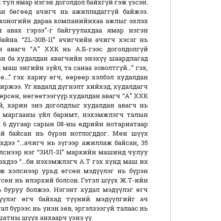
 тул ямар нэгэн доголдол байхгүй гэж үзсэн.
ан бөгөөд ачигч нь ажилладаггүй байжээ.
 хоногийн дараа компанийнхаа ажлыг эхлэх
 авах гэрээ”-г байгуулахдаа ямар нэгэн
айна. “ZL-30B-11” ачигчийн ачигч хэсэг нь
 авагч “А” ХХК нь А.Б-гээс доголдолгүй
ан ба худалдан авагчийн энэхүү шаардлагад
маш энгийн зүйл, та санаа зоволтгүй...” гэх,
ө...” гэх хариу өгч, өөрөөр хэлбэл худалдан
ржээ. Уг явдалд дүгнэлт хийхэд, худалдагч
өрсөн, нөгөөтээгүүр худалдан авагч “А” ХХК
, харин энэ доголдлыг худалдан авагч нь
д маргааны үйл баримт, нэхэмжлэгч талын
ы 6 дугаар сарын 08-ны өдрийн нотариатаар
эй байсан нь бүрэн нотлогддог. Мөн шүүх
дээ “...ачигч нь зүгээр ажиллаж байсан, 35
элснээр нэг “ЗИЛ-31” маркийн машинд чулуу
эхдээ “...би нэхэмжлэгч А.Т гэх хүнд маш их
эж хэлснээр урьд өгсөн мэдүүлэг нь бүрэн
гсөн нь илэрхий болсон. Гэтэл шүүх Ж.Т-ийн
 буруу болжээ. Нэгэнт худал мэдүүлэг өгч
дүүлэг өгч байхад түүний мэдүүлгийг ач
л бүрээс нь үнэн зөв, эргэлзээгүй талаас нь
шатны шүүх анхаарч үзнэ үү.