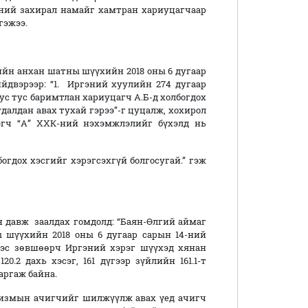
-ний захирал намайг хамтран хариуцагчаар
гэжээ.
йн анхан шатны шүүхийн 2018 оны 6 дугаар
йдвэрээр: “1. Иргэний хуулийн 274 дугаар
г тус тус баримтлан хариуцагч А.Б-д холбогдох
удалдан авах тухай гэрээ”-г цуцалж, хохирол
лэгч “А” ХХК-ний нэхэмжлэлийг бүхэлд нь
огдох хэсгийг хэрэгсэхгүй болгосугай.” гэж
вж заалдах гомдолд: “Баян-Өлгий аймаг
шүүхийн 2018 оны 6 дугаар сарын 14-ний
 эс зөвшөөрч Иргэний хэрэг шүүхэд хянан
.2 дахь хэсэг, 161 дүгээр зүйлийн 161.1-т
аргаж байна.
анизмын ачигчийг шилжүүлж авах үед ачигч