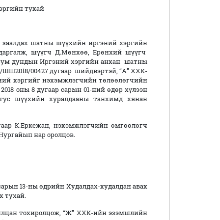
гийн тухай
ж заалдах шатны шүүхийн иргэний хэргийн
даргалж, шүүгч Д.Мөнхөө, Ерөнхий шүүгч
ь сум дундын Иргэний хэргийн анхан шатны
0/ШШ2018/00427 дугаар шийдвэртэй, “А” ХХК-
гэний хэргийг нэхэмжлэгчийн төлөөлөгчийн
2018 оны 8 дугаар сарын 01-ний өдөр хүлээн
 тус шүүхийн хуралдааны танхимд хянан
К.Еркежан, нэхэмжлэгчийн өмгөөлөгч
Нургайып нар оролцов.
рын 13-ны өдрийн Худалдах-худалдан авах
х тухай.
арилцан тохиролцож, “Ж” ХХК-ийн эзэмшлийн