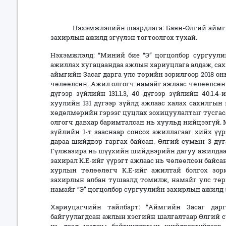
Нэхэмжлэлийн шаардлага: Баян-Өлгий аймгийн
захирлын ажилд эгүүлэн тогтоолгох тухай.
Нэхэмжлэлд: “Миний бие “Э” цогцолбор сургуули
ажиллах хугацаандаа ажлын хариуцлага алдаж, сах
аймгийн Засаг дарга улс төрийн зорилгоор 2018 он
чөлөөлсөн. Ажил олгогч намайг ажлаас чөлөөлсөн
дүгээр зүйлийн 131.1.3, 40 дүгээр зүйлийн 40.1.
хуулийн 131 дүгээр зүйлд ажлаас халах сахилгын 
хөдөлмөрийн гэрээг цуцлах зохицуулалтыг тусгас
олгогч давхар баримталсан нь хуульд нийцээгүй.
зүйлийн 1-т зааснаар сонсох ажиллагааг хийх үү
дараа шийдвэр гаргах байсан. Өлгий сумын 3 ду
Гүлжазира нь шүүхийн шийдвэрийн дагуу ажилдаа 
захирал К.Е-ийг үүрэгт ажлаас нь чөлөөлсөн байс
хурлын төлөөлөгч К.Е-ийг ажилтай болгох зори
захирлын албан тушаалд томилж, намайг улс төр
намайг “Э” цогцолбор сургуулийн захирлын ажилд эг
Хариуцагчийн тайлбарт: “Аймгийн Засаг дар
байгуулагдсан ажлын хэсгийн шалгалтаар Өлгий с