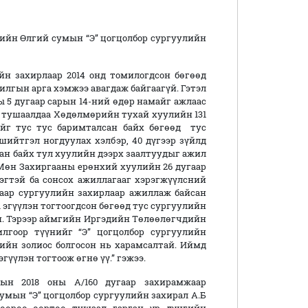
 Өлгий сумын “Э” цогцолбор сургуулийн
йн захирлаар 2014 онд томилогдсон бөгөөд
илгын арга хэмжээ авагдаж байгаагүй. Гэтэл
ы 5 дугаар сарын 14-ний өдөр намайг ажлаас
 тушаалдаа Хөдөлмөрийн тухай хуулийн 131
4-ийг тус тус баримталсан байх бөгөөд тус
шийтгэл ногдуулах хэлбэр, 40 дүгээр зүйлд
ан байх тул хуулийн дээрх заалтуудыг ажил
 Мөн Захиргааны ерөнхий хуулийн 26 дугаар
рэгтэй ба сонсох ажиллагааг хэрэгжүүлсний
гаар сургуулийн захирлаар ажиллаж байсан
эгүүлэн тогтоогдсон бөгөөд тус сургуулийн
ан. Тэрээр аймгийн Иргэдийн Төлөөлөгчдийн
лгоор түүнийг “Э” цогцолбор сургуулийн
ийн золиос болгосон нь харамсалтай. Иймд
үүлэн тогтоож өгнө үү.” гэжээ.
гын 2018 оны А/160 дугаар захирамжаар
умын “Э” цогцолбор сургуулийн захирал А.Б