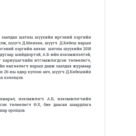
ж заалдах шатны шүүхийн иргэний хэргийн
алж, шүүгч Д.Мөнхөө, шүүгч Д.Көбеш нарын
Иргэний хэргийн анхан шатны шүүхийн 2018
5 дугаар шийдвэртэй, А.Б-ийн нэхэмжлэлтэй,
г хариуцагчийн итгэмжлэгдсэн төлөөлөгч,
дийн өмгөөлөгч нарын давж заалдах журмаар
ын 26-ны өдөр хүлээн авч, шүүгч Д.Көбешийн
н хэлэлцэв.
хмарал, нэхэмжлэгч А.Б, нэхэмжлэгчийн
эн төлөөлөгч Ө.Х, бие даасан шаардлага
нар оролцов.