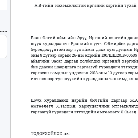
А.Б-гийн нэхэмжлэлтэй иргэний хэргийн тухай
Баян-Өлгий аймгийн Эрүү, Иргэний хэргийн дав
шүүх хуралдааныг Ерөнхий шүүгч С.Өмирбек дарг
бүрэлдэхүүнтэйгээр тус аймаг дахь сум дундын 
оны 9 дүгээр сарын 26-ны өдрийн 130/ШШ2018/0063
аймгийн Засаг даргад холбогдох иргэний хэргий
бие даасан шаардлага гаргаагүй гуравдагч этгээ
гаргасан гомдлыг үндэслэн 2018 оны 10 дугаар сар
илтгэснээр тус шүүхийн хуралдааны танхимд хяна
Шүүх хуралдаанд нарийн бичгийн даргаар Ж.А
өмгөөлөгч Х.Тасхын, хариуцагчийн итгэмжлэгдс
гаргаагүй гуравдагч этгээдийн өмгөөлөгч Я.Сьезд 
ТОДОРХОЙЛОХ нь: