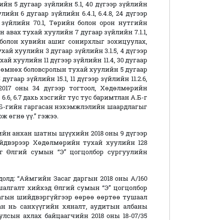
йн 5 дугаар зүйлийн 5.1, 40 дүгээр зүйлийн
улийн 6 дугаар зүйлийн 6.4.1, 6.4.8, 24 дүгээр
ар зүйлийн 70.1, Төрийн болон орон нутгийн
 авах тухай хуулийн 7 дугаар зүйлийн 7.1.1,
 болон хувийн ашиг сонирхлыг зохицуулах,
й хуулийн 3 дугаар зүйлийн 3.1.5, 4 дүгээр
ухай хуулийн 11 дүгээр зүйлийн 11.4, 30 дугаар
йн өмнөх боловсролын тухай хуулийн 5 дугаар
 дугаар зүйлийн 15.1, 11 дүгээр зүйлийн 11.2.6,
н 2017 оны 34 дүгээр тогтоол, Хөдөлмөрийн
 6.6, 6.7 дахь хэсгийг тус тус баримтлан А.Б-г
А.Б-гийн гаргасан нэхэмжлэлийн шаардлагыг
ж өгнө үү.” гэжээ.
йн анхан шатны шүүхийн 2018 оны 9 дүгээр
ийдвэрээр Хөдөлмөрийн тухай хуулийн 128
Б-г Өлгий сумын “Э” цогцолбор сургуулийн
лд: “Аймгийн Засаг даргын 2018 оны А/160
шалгалт хийхэд Өлгий сумын “Э” цогцолбор
агын шийдвэргүйгээр өөрөө өөртөө тушаал
ан нь санхүүгийн хяналт, аудитын албаны
 улсын ахлах байцаагчийн 2018 оны 18-07/35