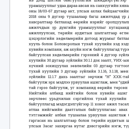
нь дээд шатны байгууллагын шийдвэргүйгээр 
урамшууллыг удаа дараа авсан нь санхүүгийн хяна
оны 18/03-67 дугаар акт, улсын ахлах байцаагчийн 
2018 оны 9 дүгээр тушаалаар багш ажилчдад үр
хавсралтаар батлахад өөрийн нэрийг оролцуулал
ажилчдын үр дүнгийн урамшууллыг хугацаанд 
ажиллуулсан, төрийн аудитын шалгалтаар өглөг
цэцэрлэгийн хөдөлмөрийн дотоод журмыг батлаа
хууль болон Боловсролын тухай хуулийн хэд хэд
хувийн компани, аж ахуйн нэгж байгууллагад түрэ
байгуулсан хөдөлмөрийн гэрээний 4 дүгээр зүйл
хуулийн 30 дугаар зүйлийн 30.1.1 дэх заалт, УИХ-ы
хүчний зохицуулах зөвлөлийн 03 дугаар тогтоо
тухай хуулийн 3 дугаар зүйлийн 3.1.16, 3.1.18, мөн
зүйлийн 12.1.7 дахь заалтыг зөрчиж “Н” ХХК-та
байгуулж эрх мэдлээ урвуулан ашиглаж, мөн “үдий
тай гэрээ байгуулж, уг компанид өөрийн төрсөн
Нийтийн албанд нийтийн болон хувийн ашиг 
зөрчлөөс урьдчилан сэргийлэх тухай хуулийн х
байгууллагад мэдэгдэлгүйгээр 11 хоног ажил таса
атлаа нийгмийн даатгалын байгууллагаас ава
тэтгэмжийг албан тушаалаа урвуулан ашиглаж б
гаргасан нь шалгалтаар болон төрийн аудитын ш
улсын Засаг захиргаа нутаг дэвсгэрийн нэгж, т