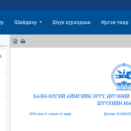
үр
Шийдвэр
Шүүх хуралдаан
Иргэн танд
,
БАЯН-ӨЛГИЙ АЙМГИЙН ЭРҮҮ, ИРГЭНИ
ШҮҮХИЙН МА
2018 оны 11 сарын 21 өдөр
Дугаар 212/МА20