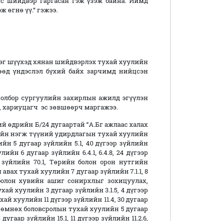
ус шийдвэр гаргасан гэж үзэж байна. Иймд
өгнө үү.“ гэжээ.
шүүхэд хянан шийдвэрлэх тухай хуулийн
өгөөд үндэслэл бүхий байх зарчимд нийцсэн
ор сургуулийн захирлын ажилд эгүүлэн
, хариуцагч эс зөвшөөрч маргажээ.
өдрийн Б/24 дугаартай “А.Бг ажлаас халах
рийн нэгж түүний удирдлагын тухай хуулийн
йн 5 дугаар зүйлийн 5.1, 40 дүгээр зүйлийн
улийн 6 дугаар зүйлийн 6.4.1, 6.4.8, 24 дүгээр
ар зүйлийн 70.1, Төрийн болон орон нутгийн
вах тухай хуулийн 7 дугаар зүйлийн 7.1.1, 8
болон хувийн ашиг сонирхлыг зохицуулах,
й хуулийн 3 дугаар зүйлийн 3.1.5, 4 дүгээр
ухай хуулийн 11 дүгээр зүйлийн 11.4, 30 дугаар
йн өмнөх боловсролын тухай хуулийн 5 дугаар
 дугаар зүйлийн 15.1, 11 дүгээр зүйлийн 11.2.6,