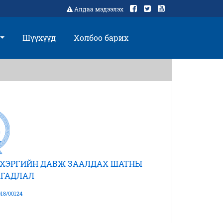
Алдаа мэдээлэх
Шүүхүүд
Холбоо барих
Й ХЭРГИЙН ДАВЖ ЗААЛДАХ ШАТНЫ
ГАДЛАЛ
18/00124