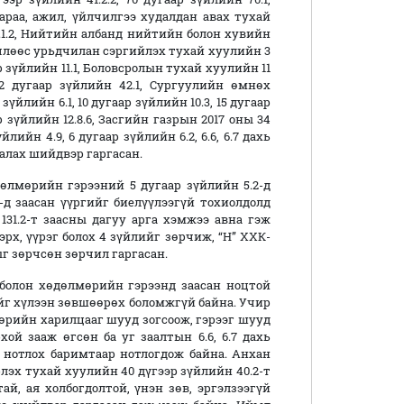
раа, ажил, үйлчилгээ худалдан авах тухай
 8.1.2, Нийтийн албанд нийтийн болон хувийн
лөөс урьдчилан сэргийлэх тухай хуулийн 3
ээр зүйлийн 11.1, Боловсролын тухай хуулийн 11
 42 дугаар зүйлийн 42.1, Сургуулийн өмнөх
үйлийн 6.1, 10 дугаар зүйлийн 10.3, 15 дугаар
гаар зүйлийн 12.8.6, Засгийн газрын 2017 оны 34
ийн 4.9, 6 дугаар зүйлийн 6.2, 6.6, 6.7 дахь
халах шийдвэр гаргасан.
өлмөрийн гэрээний 5 дугаар зүйлийн 5.2-д
-д заасан үүргийг биелүүлээгүй тохиолдолд
31.2-т заасны дагуу арга хэмжээ авна гэж
рх, үүрэг болох 4 зүйлийг зөрчиж, “Н” ХХК-
г зөрчсөн зөрчил гаргасан.
олон хөдөлмөрийн гэрээнд заасан ноцтой
йг хүлээн зөвшөөрөх боломжгүй байна. Учир
өрийн харилцааг шууд зогсоож, гэрээг шууд
ой зааж өгсөн ба уг заалтын 6.6, 6.7 дахь
 нотлох баримтаар нотлогдож байна. Анхан
эх тухай хуулийн 40 дүгээр зүйлийн 40.2-т
й, ая холбогдолтой, үнэн зөв, эргэлзээгүй