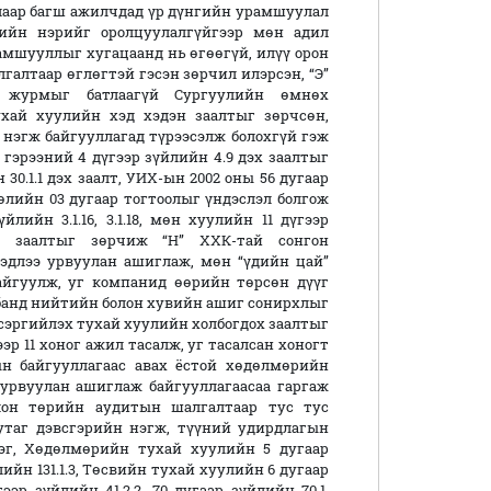
аалаар багш ажилчдад үр дүнгийн урамшуулал
рийн нэрийг оролцуулалгүйгээр мөн адил
мшууллыг хугацаанд нь өгөөгүй, илүү орон
галтаар өглөгтэй гэсэн зөрчил илэрсэн, “Э”
д журмыг батлаагүй Сургуулийн өмнөх
хай хуулийн хэд хэдэн заалтыг зөрчсөн,
нэгж байгууллагад түрээсэлж болохгүй гэж
гэрээний 4 дүгээр зүйлийн 4.9 дэх заалтыг
0.1.1 дэх заалт, УИХ-ын 2002 оны 56 дугаар
лийн 03 дугаар тогтоолыг үндэслэл болгож
ийн 3.1.16, 3.1.18, мөн хуулийн 11 дүгээр
ахь заалтыг зөрчиж “Н” ХХК-тай сонгон
эдлээ урвуулан ашиглаж, мөн “үдийн цай”
айгуулж, уг компанид өөрийн төрсөн дүүг
банд нийтийн болон хувийн ашиг сонирхлыг
сэргийлэх тухай хуулийн холбогдох заалтыг
эр 11 хоног ажил тасалж, уг тасалсан хоногт
н байгууллагаас авах ёстой хөдөлмөрийн
урвуулан ашиглаж байгууллагаасаа гаргаж
олон төрийн аудитын шалгалтаар тус тус
утаг дэвсгэрийн нэгж, түүний удирдлагын
сэг, Хөдөлмөрийн тухай хуулийн 5 дугаар
йлийн 131.1.3, Төсвийн тухай хуулийн 6 дугаар
гээр зүйлийн 41.2.2, 70 дугаар зүйлийн 70.1,