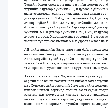
Төрийн болон орон нутгийн өмчийн хөрөнгөөр ба
хуулийн 7 дугаар зүйлийн 7.1.1, 8 дугаар зүйлийн
ашиг сонирхлыг зохицуулах, ашиг сонирхлын зөрч
дугаар зүйлийн 3.1.5, 4 дүгээр зүйлийн 4.1.2, 11 дүг
дүгээр зүйлийн 11.4, 30 дугаар зүйлийн 30.1.15,
боловсролын тухай хуулийн 5 дугаар зүйл, 6 дугаар з
зүйлийн 15.1, 11 дүгээр зүйлийн 11.2.6, 11.2.9, 12 ду
дүгээр тогтоол, Хөдөлмөрийн гэрээний 4 дүгээр зүйл
хэсгийг тус тус баримтлан А.Б-г үүрэгт ажлаас нь 
А.Б-гийн аймгийн Засаг даргатай байгуулсан хөд
ажилтантай байгуулсан гэрээг энэхүү гэрээний 4
Хөдөлмөрийн тухай хуулийн 131 дүгээр зүйлийн 1
заасан ба А.Б нь хөдөлмөрийн гэрээний ажилтны э
тай гэрээ байгуулж, холбогдох хууль тогтоомжууды
Анхан шатны шүүх Хөдөлмөрийн тухай хууль б
зөрчил биш байна гэж дүгнэлт хийсэн бөгөөд үүни
нь : Хөдөлмөрийн гэрээний 6 дугаар зүйлд хөдөлм
цуцлах ноцтой зөрчилд тооцох заалтуудыг тодорх
заалтыг А.Б зөрчсөн нь хавтаст хэрэгт авагдсан
шатны шүүх Иргэний хэрэг шүүхэд хянан шийдвэрл
заасан нотлох баримтыг тухайн хэрэгт хамааралта