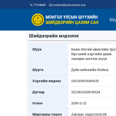
77104949
contact@judcouncil.mn
Нү
Шийдвэрийн мэдээлэл
Шүүх
Баян-Өлгий аймгийн Эрүү
Иргэний хэргийн давж
заалдах шатны шүүх
Шүүгч
Дүйсэнбекийн Көбеш
Хэргийн индекс
130/2018/00456/И
Дугаар
212/МА2018/00124
Огноо
2018-11-21
Маргааны төрөл
Ажлаас үндэслэлгүй