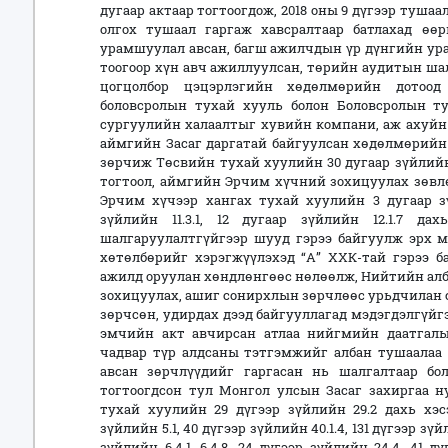
дугаар актаар тогтоогдож, 2018 оны 9 дүгээр туш
олгох тушаал гаргаж хавсралтаар батлахад өө
урамшуулал авсан, багш ажилчдын үр дүнгийн ура
тоогоор хүн авч ажиллуулсан, төрийн аудитын шал
цогцолбор цэцэрлэгийн хөдөлмөрийн дотоо
боловсролын тухай хууль болон Боловсролын ту
сургуулийн халаалтыг хувийн компани, аж ахуйн 
аймгийн Засаг даргатай байгуулсан хөдөлмөрийн 
зөрчиж Төсвийн тухай хуулийн 30 дугаар зүйлийн 3
тогтоол, аймгийн Эрчим хүчний зохицуулах зөвлө
Эрчим хүчээр хангах тухай хуулийн 3 дугаар зүйл
зүйлийн 11.3.1, 12 дугаар зүйлийн 12.1.7 д
шалгаруулалтгүйгээр шууд гэрээ байгуулж эрх м
хөтөлбөрийг хэрэгжүүлэхэд “А” ХХК-тай гэрээ б
ажилд оруулан хөндлөнгөөс нөлөөлж, Нийтийн ал
зохицуулах, ашиг сонирхлын зөрчлөөс урьдчилан 
зөрчсөн, удирдах дээд байгууллагад мэдэгдэлгүйгэ
эмчийн акт авчирсан атлаа нийгмийн даатгалы
чадвар түр алдсаны тэтгэмжийг албан тушаалаа 
авсан зөрчлүүдийг гаргасан нь шалгалтаар б
тогтоогдсон тул Монгол улсын Засаг захиргаа н
тухай хуулийн 29 дүгээр зүйлийн 29.2 дахь хэ
зүйлийн 5.1, 40 дүгээр зүйлийн 40.1.4, 131 дүгээр зү
зүйлийн 6.4.1, 6.4.8, 24 дүгээр зүйлийн 24.4, 41 дү