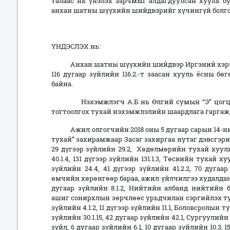
талаас нь үнэлэх зарчмыг алдагдуулсан хууль б
анхан шатны шүүхийн шийдвэрийг хүчингүй болгож 
ҮНДЭСЛЭХ нь:
Анхан шатны шүүхийн шийдвэр Иргэний хэрэг 
116 дугаар зүйлийн 116.2.-т заасан хууль ёсны б
байна.
Нэхэмжлэгч А.Б нь Өлгий сумын “Э” цогцолб
тогтоолгох тухай нэхэмжлэлийн шаардлага гаргаж
Ажил олгогчийн 2018 оны 5 дугаар сарын 14-ний 
тухай” захирамжаар Засаг захиргаа нутаг дэвсгэ
29 дүгээр зүйлийн 29.2, Хөдөлмөрийн тухай хуули
40.1.4, 131 дүгээр зүйлийн 131.1.3, Төсвийн тухай ху
зүйлийн 24.4, 41 дүгээр зүйлийн 41.2.2, 70 дуга
өмчийн хөрөнгөөр бараа, ажил үйлчилгээ худалдан а
дугаар зүйлийн 8.1.2, Нийтийн албанд нийтийн 
ашиг сонирхлын зөрчлөөс урьдчилан сэргийлэх туха
зүйлийн 4.1.2, 11 дүгээр зүйлийн 11.1, Боловсролын т
зүйлийн 30.1.15, 42 дугаар зүйлийн 42.1, Сургуули
зүйл, 6 дугаар зүйлийн 6.1, 10 дугаар зүйлийн 10.3, 15