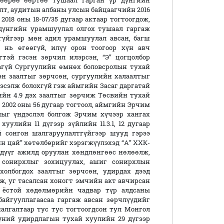
өөрөө өөртөө тушаал гарган үр дүнгийн
лт, аудитын албаны улсын байцаагчийн 2016
2018 оны 18-07/35 дугаар актаар тогтоогдож,
 дүнгийн урамшуулал олгох тушаал гаргаж
гүйгээр мөн адил урамшуулал авсан, багш
нь өгөөгүй, илүү орон тоогоор хүн авч
тэй гэсэн зөрчил илэрсэн, “Э” цогцолбор
гүй Сургуулийн өмнөх боловсролын тухай
эн заалтыг зөрчсөн, сургуулийн халаалтыг
эсэлж болохгүй гэж аймгийн Засаг даргатай
ийн 4.9 дэх заалтыг зөрчиж Төсвийн тухай
н 2002 оны 56 дугаар тогтоол, аймгийн Эрчим
лыг үндэслэл болгож Эрчим хүчээр хангах
 хуулийн 11 дүгээр зүйлийн 11.3.1, 12 дугаар
й сонгон шалгаруулалтгүйгээр шууд гэрээ
н цай” хөтөлбөрийг хэрэгжүүлэхэд “А” ХХК-
 дүүг ажилд оруулан хөндлөнгөөс нөлөөлж,
сонирхлыг зохицуулах, ашиг сонирхлын
олбогдох заалтыг зөрчсөн, удирдах дээд
лж, уг тасалсан хоногт эмчийн акт авчирсан
х ёстой хөдөлмөрийн чадвар түр алдсаны
айгууллагаасаа гаргаж авсан зөрчлүүдийг
алгалтаар тус тус тогтоогдсон тул Монгол
үүний удирдлагын тухай хуулийн 29 дүгээр