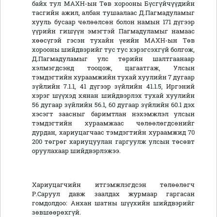
байх тул МАХН-ын Төв хорооны Бүсгүйчүүдийн
тасгийн ажил, албан тушаалаас Д.Пагмадуламыг
хууль бусаар чөлөөлсөн болон намын 171 дүгээр
үүрийн гишүүн эмэгтэй Пагмадуламыг намаас
хөөсүгэй гэсэн тухайн үеийн МАХН-ын Төв
хорооны шийдвэрийг тус тус хэрэгсэхгүй болгож,
Д.Пагмадуламыг улс төрийн шалтгаанаар
хэлмэгдсэнд тооцож, цагаатгаж, Улсын
тэмдэгтийн хураамжийн тухай хуулийн 7 дугаар
зүйлийн 7.1.1, 41 дүгээр зүйлийн 41.1.5, Иргэний
хэрэг шүүхэд хянан шийдвэрлэх тухай хуулийн
56 дугаар зүйлийн 56.1, 60 дугаар зүйлийн 60.1 дэх
хэсэгт заасныг баримтлан нэхэмжлэл улсын
тэмдэгтийн хураамжаас чөлөөлөгдсөнийг
дурдан, хариуцагчаас тэмдэгтийн хураамжид 70
200 төгрөг хариуцуулан гаргуулж улсын төсөвт
оруулахаар шийдвэрлэжээ.
Хариуцагчийн итгэмжлэгдсэн төлөөлөгч
Р.Саруул давж заалдах журмаар гаргасан
гомдолдоо: Анхан шатны шүүхийн шийдвэрийг
зөвшөөрөхгүй.