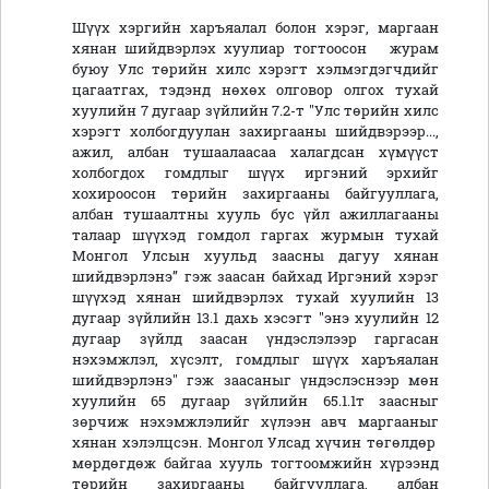
Шүүх хэргийн харъяалал болон хэрэг, маргаан
хянан шийдвэрлэх хуулиар тогтоосон журам
буюу Улс төрийн хилс хэрэгт хэлмэгдэгчдийг
цагаатгах, тэдэнд нөхөх олговор олгох тухай
хуулийн 7 дугаар зүйлийн 7.2-т "Улс төрийн хилс
хэрэгт холбогдуулан захиргааны шийдвэрээр...,
ажил, албан тушаалаасаа халагдсан хүмүүст
холбогдох гомдлыг шүүх иргэний эрхийг
хохироосон төрийн захиргааны байгууллага,
албан тушаалтны хууль бус үйл ажиллагааны
талаар шүүхэд гомдол гаргах журмын тухай
Монгол Улсын хуульд заасны дагуу хянан
шийдвэрлэнэ” гэж заасан байхад Иргэний хэрэг
шүүхэд хянан шийдвэрлэх тухай хуулийн 13
дугаар зүйлийн 13.1 дахь хэсэгт "энэ хуулийн 12
дугаар зүйлд заасан үндэслэлээр гаргасан
нэхэмжлэл, хүсэлт, гомдлыг шүүх харъяалан
шийдвэрлэнэ" гэж заасаныг үндэслэснээр мөн
хуулийн 65 дугаар зүйлийн 65.1.1т заасныг
зөрчиж нэхэмжлэлийг хүлээн авч маргааныг
хянан хэлэлцсэн. Монгол Улсад хүчин төгөлдөр
мөрдөгдөж байгаа хууль тогтоомжийн хүрээнд
төрийн захиргааны байгууллага, албан