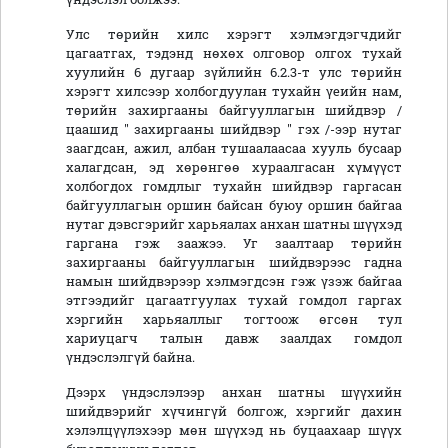
Улс төрийн хилс хэрэгт хэлмэгдэгчдийг
цагаатгах, тэдэнд нөхөх олговор олгох тухай
хуулийн 6 дугаар зүйлийн 6.2.3-т улс төрийн
хэрэгт хилсээр холбогдуулан тухайн үеийн нам,
төрийн захиргааны байгууллагын шийдвэр /
цаашид " захиргааны шийдвэр " гэх /-ээр нутаг
заагдсан, ажил, албан тушаалаасаа хууль бусаар
халагдсан, эд хөрөнгөө хураалгасан хүмүүст
холбогдох гомдлыг тухайн шийдвэр гаргасан
байгууллагын оршин байсан буюу оршин байгаа
нутаг дэвсгэрийг харьяалах анхан шатны шүүхэд
гаргана гэж заажээ. Уг заалтаар төрийн
захиргааны байгууллагын шийдвэрээс гадна
намын шийдвэрээр хэлмэгдсэн гэж үзэж байгаа
этгээдийг цагаатгуулах тухай гомдол гаргах
хэргийн харьяаллыг тогтоож өгсөн тул
хариуцагч талын давж заалдах гомдол
үндэслэлгүй байна.
Дээрх үндэслэлээр анхан шатны шүүхийн
шийдвэрийг хүчингүй болгож, хэргийг дахин
хэлэлцүүлэхээр мөн шүүхэд нь буцаахаар шүүх