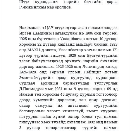
Шүүх хуралдааны нарийн бичгийн дарга
Р.Янжинлхам нар оролцов.
Нэхэмжлэгч ЦАУ шүүхэд гаргасан нэхэмжлэлдээ:
Иргэн Дамдины Пагмадулам нь 1906 онд төрсөн.
1925 оны бүртгэлээр Улаанбаатар хотын 10 дугаар
хорооны 22 дугаар хашаанд амьдарч байсан. 1923
онд МАХН-д элсэж, Улаанбаатар хотын намын 171
дүгээр үүрийн гишүүн, 1925 онд Бүсгүйчүүдийн
тасаг байгуулагдахад эрхлэгч, нарийн бичгийн
даргаар ажиллаж, 1925-1926 онд Ленинград хотод,
1926-1929 онд Герман Улсын Лейпциг хотын
Эмэгтэйчүүдийн дээд сургуульд суралцсан.
Судлаач архивын баримтуудад тулгуурлан
Д.Пагмадуламыг 1931 оны 9 дүгээр сарын 09-нд
Намын төв хорооны 45 дугаар хурлын тогтоолоор
доорд хүмүүсийг дарласан, зан авир догшин,
садар самуунд их автагдсан, сургуулийн
боловсролын хэрэгт хичээлгүй, ямагт хуурсан,
язгуурын тайж хүний эхнэр болох тул намын
гишүүнээс хөөх тухайд хэлэлцэж, 1932 онд намын
3 дугаар цэвэрлэгээгээр түүнийг намын