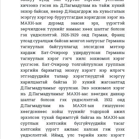
хичээнэ гэсэн нь Д.Пагмадулам нь тайж хүний
эхнэр байсан, нөхөр Д.Нацагдорж нь хувьсгалын
эсэргүү хэргээр буруутгагдан хоригдсон зэрэг нь
МАХН-ын дүрэмд заасан эрх, үүрэгтэй
зөрчилдсөн түүнийг намаас хөөх шалтаг болсон
гэх үндэслэлтэй. 1926-1929 онд Герман, Франц
улсад суралцаж байсан монгол залуусыг Германы
тагнуулын байгууллагад элсэгдсэн мэтээр
хардаж Бат-Очироор удирдуулсан Германы
тагнуулын хэрэг гэгч хилс зохиомол хэрэг
үүсгэсэн. Бат-Очироор толгойлуулсан группын
хэргийн баримтад энэхүү хэрэгт нэр илрэгч
этгээдүүдийн талаар хэрэгтнүүдтэй эсэргүү
харилцаатай байгаа 10 хүний жагсаалтад
Д.Пагмадуламыг оруулсан. Энэ зохиомол хэрэг
нь Д.Пагмадуламыг МАХН-аас хөөгдөх давхар
шалтаг болсон гэх үндэслэлтэй. 1932 онд
Д.Пагмадулам нь МАХН-ын гишүүнээс
хөөгдсөнөөс хойш түүнийг тодорхой ажил
эрхэлсэн тухай баримтгүй байгаа нь МАХН-ын
суртлын хэлтсийн бүсгүйчүүдийн тасаг
хэлтсийн үүрэгт ажлаас халсан гэж үзэх
үндэслэлтэй. Иймд, улс төрийн хилс хэрэгт