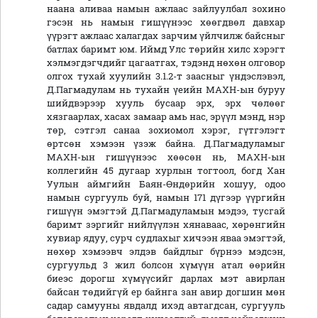
наана аливаа намын ажлаас зайлуулбал зохино
гэсэн нь намын гишүүнээс хөөгдвөл давхар
үүрэгт ажлаас халагдах зарчим үйлчилж байсныг
батлах баримт юм. Иймд Улс төрийн хилс хэрэгт
хэлмэгдэгчдийг цагаатгах, тэдэнд нөхөн олговор
олгох тухай хуулийн 3.1.2-т заасныг үндэслэвэл,
Д.Пагмадулам нь тухайн үеийн МАХН-ын буруу
шийдвэрээр хууль бусаар эрх, эрх чөлөөг
хязгаарлах, хасах замаар амь нас, эрүүл мэнд, нэр
төр, сэтгэл санаа зохиомол хэрэг, гүтгэлэгт
өртсөн хэмээн үзэж байна. Д.Пагмадуламыг
МАХН-ын гишүүнээс хөөсөн нь, МАХН-ын
коллегийн 45 дугаар хурлын тогтоол, богд Хан
Уулын аймгийн Баян-Өндөрийн хошуу, одоо
намын сургууль буй, намын 171 дүгээр үүргийн
гишүүн эмэгтэй Д.Пагмадуламын мэдээ, тусгай
баримт зэргийг нийлүүлэн хянаваас, хөрөнгийн
хувиар ядуу, сурч судлахыг хичээн яваа эмэгтэй,
нөхөр хэмээвч элдэв байдлыг бүрнээ мэдсэн,
сургуульд 3 жил болсон хүмүүн атал өөрийн
биеэс дорогш хүмүүсийг дарлах мэт авирлан
байсан төдийгүй ер байнга зан авир догшин мөн
садар самууны явдалд ихэд автагдсан, сургууль