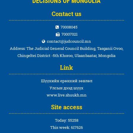
Contact us
70008045
70007021
contact@judcouncil.mn
Address: The Judicial General Council Building, Tasganii Ovoo,
Chingeltei District -5th Khoroo, Ulaanbaatar, Mongolia
Link
Шүүхийн ерөнхий зөвлөл
Улсын дээд шүүх
www.live.shuukh.mn
Site access
Today: 55258
This week: 617626