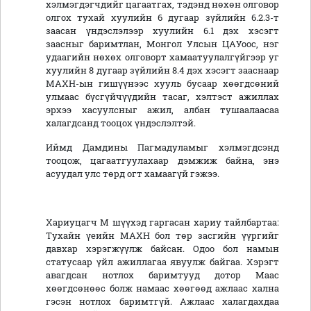
хэлмэгдэгчдийг цагаатгах, тэдэнд нөхөн олговор
олгох тухай хуулийн 6 дугаар зүйлийн 6.2.3-т
заасан үндэслэлээр хуулийн 6.1 дэх хэсэгт
заасныг баримтлан, Монгол Улсын ЦАУоос, нэг
удаагийн нөхөх олговорт хамаатуулалгүйгээр уг
хуулийн 8 дугаар зүйлийн 8.4 дэх хэсэгт зааснаар
МАХН-ын гишүүнээс хууль бусаар хөөгдсөний
улмаас бүсгүйчүүдийн тасаг, хэлтэст ажиллах
эрхээ хасуулсныг ажил, албан тушаалаасаа
халагдсанд тооцох үндэслэлтэй.
Иймд Дамдины Пагмадуламыг хэлмэгдсэнд
тооцож, цагаатгуулахаар дэмжиж байна, энэ
асуудал улс төрд огт хамаагүй гэжээ.
Хариуцагч М шүүхэд гаргасан хариу тайлбартаа:
Тухайн үеийн МАХН бол төр засгийн үүргийг
давхар хэрэгжүүлж байсан. Одоо бол намын
статусаар үйл ажиллагаа явуулж байгаа. Хэрэгт
авагдсан нотлох баримтууд дотор Маас
хөөгдсөнөөс болж намаас хөөгөөд ажлаас хална
гэсэн нотлох баримтгүй. Ажлаас халагдахдаа