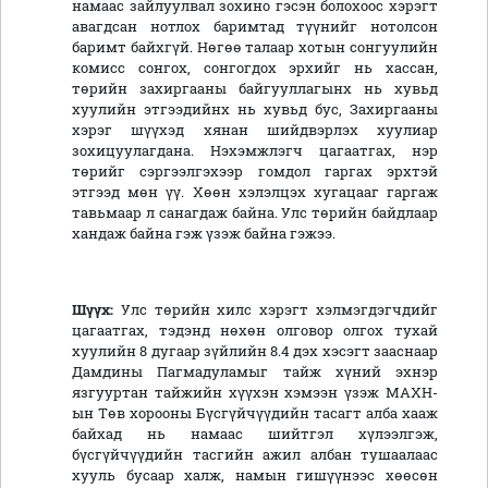
намаас зайлуулвал зохино гэсэн болохоос хэрэгт
авагдсан нотлох баримтад түүнийг нотолсон
баримт байхгүй. Нөгөө талаар хотын сонгуулийн
комисс сонгох, сонгогдох эрхийг нь хассан,
төрийн захиргааны байгууллагынх нь хувьд
хуулийн этгээдийнх нь хувьд бус, Захиргааны
хэрэг шүүхэд хянан шийдвэрлэх хуулиар
зохицуулагдана. Нэхэмжлэгч цагаатгах, нэр
төрийг сэргээлгэхээр гомдол гаргах эрхтэй
этгээд мөн үү. Хөөн хэлэлцэх хугацааг гаргаж
тавьмаар л санагдаж байна. Улс төрийн байдлаар
хандаж байна гэж үзэж байна гэжээ.
Шүүх:
Улс төрийн хилс хэрэгт хэлмэгдэгчдийг
цагаатгах, тэдэнд нөхөн олговор олгох тухай
хуулийн 8 дугаар зүйлийн 8.4 дэх хэсэгт зааснаар
Дамдины Пагмадуламыг тайж хүний эхнэр
язгууртан тайжийн хүүхэн хэмээн үзэж МАХН-
ын Төв хорооны Бүсгүйчүүдийн тасагт алба хааж
байхад нь намаас шийтгэл хүлээлгэж,
бүсгүйчүүдийн тасгийн ажил албан тушаалаас
хууль бусаар халж, намын гишүүнээс хөөсөн