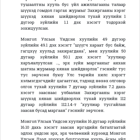
тушаалтны хууль бус үйл ажиллагааны талаар
шүүхэд гомдол гаргах журмыг Захиргааны хэрэг
шүүхэд хянан шийдвэрлэх тухай хуулийн 1
дүгээр зүйлийн 1.1 дэх хэсэгт тодорхой
зохицуулсан.
Монгол Улсын Үндсэн хуулийн 49 дүгээр
зүйлийн 49.1 дэх хэсэгт "шүүгч хараат бус байж,
гагцхүү хуульд захирагдана", мөн хуулийн 50
дугаар зүйлийн 50.1 дэх хэсэгт "хуулиар
харъяалуулсан ..., эрх зүйн маргааныг анхан
шатны журмаар хянан шийдвэрлэх" гэснийг тус
тус зөрчсөн буюу Улс төрийн хилс хэрэгт
хэлмэгдэгчдийг цагаатгах, тэдэнд нөхөх олговор
олгох тухай хуулийн 7 дугаар зүйлийн 7.2 дахь
хэсэгт зааснаас улбаалан Захиргааны хэрэг
шүүхэд хянан шийдвэрлэх тухай хуулийн 112
дугаар зүйлийн 112.1.4-т "хуулиар тусгайлан
заасан бусад маргаан" гэснийг зөрчсөн.
Монгол Улсын Үндсэн хуулийн 16 дугаар зүйлийн
16.10 дахь хэсэгт заасан иргэдийн баталгаатай
эдлэх үндсэн эрх, эрх чөлөөний хүрээнд Монгол
Улсын Дээд шүүхэд бүртгүүлэн хууль ёсны үйл