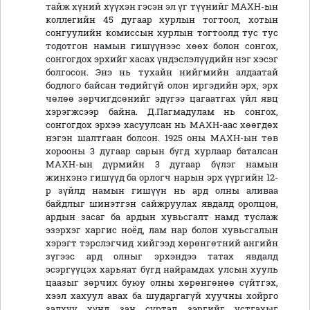
тайж хүний хүүхэн гэсэн эл үг түүнийг МАХН-ын
коллегийн 45 дугаар хурлын тогтоол, хотын
сонгуулийн комиссын хурлын тогтоолд тус тус
тодотгон намын гишүүнээс хөөх болон сонгох,
сонгогдох эрхийг хасах үндэслэлүүдийн нэг хэсэг
болгосон. Энэ нь тухайн нийгмийн алдаатай
бодлого байсан төдийгүй олон иргэдийн эрх, эрх
чөлөө зөрчигдсөнийг эдүгээ цагаатгах үйл явц
хэрэгжсээр байна. Д.Пагмадулам нь сонгох,
сонгогдох эрхээ хасуулсан нь МАХН-аас хөөгдөх
нэгэн шалтгаан болсон. 1925 оны МАХН-ын төв
хорооны 3 дугаар сарын бүгд хурлаар баталсан
МАХН-ын дүрмийн 3 дугаар бүлэг намын
жинхэнэ гишүүд ба орлогч нарын эрх үүргийн 12-
р зүйлд намын гишүүн нь ард олны аливаа
байдлыг шинэтгэн сайжруулах явдалд оролцон,
ардын засаг ба ардын хувьсгалт намд туслаж
эзэрхэг харгис ноёд, лам нар болон хувьсгалын
хэрэгт тэрслэгчид хийгээд хөрөнгөтний ангийн
зүгээс ард олныг эрхэндээ татах явдалд
эсэргүүцэх харьяат бүгд найрамдах улсын хууль
цаазыг зөрчих буюу олны хөрөнгөнөө сүйтгэх,
хээл хахуул авах ба шударгагүй хуучны хойрго
залхуу хүнд зан суртал зэргийг устгахыг