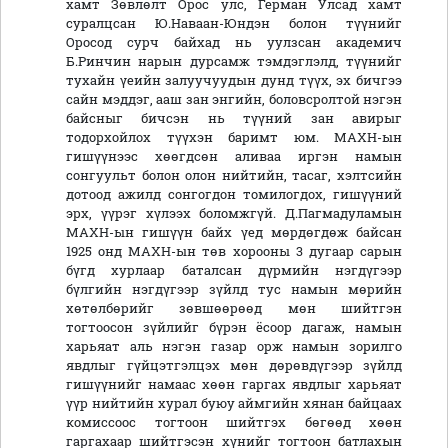
хамт Зөвлөлт Орос улс, Герман Улсад хамт
суралцсан Ю.Наваан-Юндэн болон түүнийг
Оросод сурч байхад нь уулзсан академич
Б.Ринчин нарын дурсамж тэмдэглэлд, түүнийг
тухайн үеийн залуучуудын дунд түүх, эх бичгээ
сайн мэддэг, ааш зан энгийн, боловсролтой нэгэн
байсныг бичсэн нь түүний зан авирыг
тодорхойлох түүхэн баримт юм. МАХН-ын
гишүүнээс хөөгдсөн аливаа иргэн намын
сонгуульт болон олон нийтийн, тасаг, хэлтсийн
дотоод ажилд сонгогдон томилогдох, гишүүний
эрх, үүрэг хүлээх боломжгүй. Д.Пагмадуламын
МАХН-ын гишүүн байх үед мөрдөгдөж байсан
1925 онд МАХН-ын төв хорооны 3 дугаар сарын
бүгд хурлаар баталсан дүрмийн нэгдүгээр
бүлгийн нэгдүгээр зүйлд тус намын мөрийн
хөтөлбөрийг зөвшөөрөөд мөн шийтгэн
тогтоосон зүйлийг бүрэн ёсоор дагаж, намын
харьяат аль нэгэн газар орж намын зорилго
явдлыг гүйцэтгэлцэх мөн дөрөвдүгээр зүйлд
гишүүнийг намаас хөөн гаргах явдлыг харьяат
үүр нийтийн хурал буюу аймгийн хянан байцаах
комиссоос тогтоон шийтгэх бөгөөд хөөн
гаргахаар шийтгэсэн хүнийг тогтоон батлахын