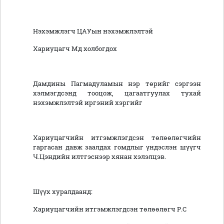
Нэхэмжлэгч ЦАУын нэхэмжлэлтэй
Хариуцагч Мд холбогдох
Дамдины Пагмадуламын нэр төрийг сэргээн
хэлмэгдсэнд тооцож, цагаатгуулах тухай
нэхэмжлэлтэй иргэний хэргийг
Хариуцагчийн итгэмжлэгдсэн төлөөлөгчийн
гаргасан давж заалдах гомдлыг үндэслэн шүүгч
Ч.Цэндийн илтгэснээр хянан хэлэлцэв.
Шүүх хуралдаанд:
Хариуцагчийн итгэмжлэгдсэн төлөөлөгч Р.С