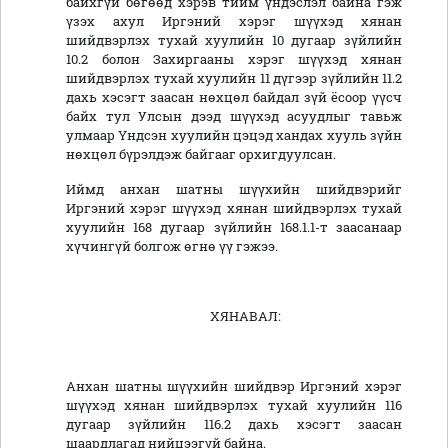
байхгүй бөгөөд хэрэв тийм үндэслэл байна гэж
үзэх ахул Иргэний хэрэг шүүхэд хянан
шийдвэрлэх тухай хуулийн 10 дугаар зүйлийн
10.2 болон Захиргааны хэрэг шүүхэд хянан
шийдвэрлэх тухай хуулийн 11 дүгээр зүйлийн 11.2
дахь хэсэгт заасан нөхцөл байдал зүй ёсоор үүсч
байх тул Улсын дээд шүүхэд асуудлыг тавьж
улмаар Үндсэн хуулийн цэцэд хандах хууль зүйн
нөхцөл бүрэлдэж байгааг орхигдуулсан.
Иймд анхан шатны шүүхийн шийдвэрийг
Иргэний хэрэг шүүхэд хянан шийдвэрлэх тухай
хуулийн 168 дугаар зүйлийн 168.1.1-т заасанаар
хүчингүй болгож өгнө үү гэжээ.
ХЯНАВАЛ:
Анхан шатны шүүхийн шийдвэр Иргэний хэрэг
шүүхэд хянан шийдвэрлэх тухай хуулийн 116
дугаар зүйлийн 116.2 дахь хэсэгт заасан
шаардлагад нийцээгүй байна.