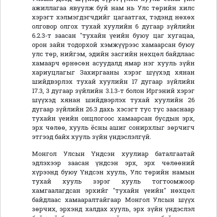
ажиллагаа явуулж буй нам нь Улс төрийн хилс
хэрэгт хэлмэгдэгчдийг цагаатгах, тэдэнд нөхөх
олговор олгох тухай хуулийн 6 дугаар зүйлийн
6.2.3-т заасан "тухайн үеийн буюу цаг хугацаа,
орон зайн тодорхой хэмжүүрээс хамаарсан буюу
улс төр, нийгэм, эдийн засгийн нөхцөл байдлаас
хамаарч өрнөсөн асуудалд ямар нэг хууль зүйн
хариуцлагыг Захиргааны хэрэг шүүхэд хянан
шийдвэрлэх тухай хуулийн 17 дугаар зүйлийн
17.3, 3 дугаар зүйлийн 3.1.3-т болон Иргэний хэрэг
шүүхэд хянан шийдвэрлэх тухай хуулийн 26
дугаар зүйлийн 26.3 дахь хэсэгт тус тус зааснаар
тухайн үеийн онцлогоос хамаарсан бусдын эрх,
эрх чөлөө, хууль ёсны ашиг сонирхлыг зөрчигч
этгээд байх хууль зүйн үндэслэлгүй.
Монгол Улсын Үндсэн хуулиар баталгаатай
эдлэхээр заасан үндсэн эрх, эрх чөлөөний
хүрээнд буюу Үндсэн хууль, Улс төрийн намын
тухай хууль зэрэг хууль тогтоомжоор
хамгаалагдсан эрхийг "тухайн үеийн" нөхцөл
байдлаас хамааралтайгаар Монгол Улсын шүүх
зөрчих, эрхэнд халдах хууль, эрх зүйн үндэслэл