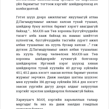
үйл баримтыг тогтоож хэргийг шийдвэрлэхэд ач
холбогдолтой.
Гэтэл шүүх дээрх ажиллагааг явуулаагүй атлаа
Д.Пагмадуламыг ажлаас халсан тухай тушаал,
шийдвэр буюу нотлох баримт хэрэгт авагдаагүй
байхад “... МАХН-ын Төв хорооны Бүсгүйчүүдийн
тасагт алба хааж байхад нь намаас шийтгэл
хүлээлгэж, бүсгүйчүүдийн тасгийн үүрэгт ажил
албан тушаалаас нь хууль бусаар халсан ...” гэж
дүгнэн Д.Пагмадуламыг ажил албан тушаалаас
нь хууль бусаар чөлөөлсөн МАХН-ын Төв
хорооны шийдвэрийг хүчингүй болгохоор
шийдвэрлэн Иргэний хэрэг шүүхэд хянан
шийдвэрлэх тухай хуулийн 40 дүгээр зүйлийн
40.1, 40.2 дахь хэсэгт заасан нотлох баримт үнэлэх
журмыг зөрчжээ. Давж заалдах шатны шүүхээс
мөн хуулийн 166 дугаар зүйлийн 166.4 дэх хэсэгт
заасан үүргийн дагуу дээрх алдааг залруулан
хэргийг эцэслэн шийдвэрлэх боломжгүй байна.
Хариуцагч МАН, хэргийн харьяаллын талаар
маргадаг ба энэ нь давж заалдах гомдлын
үндэслэл болжээ.