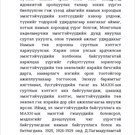
идэвхитэй оролцуулах талаар зохих үүргээ
биелүүлсэн гэж үзээд аймгийн намын хороодын
эмэгтэйчүүдийн хэлтсүүдийг хэвээр үлдээж,
түүнийг тодорхой удирдлагаар хангахыг аймаг,
хотын намын хороодод үүрэг болгож, Монголын
хөдөлмөрчин эмэгтэйчүүдийн дунд явуулах
суртал ухуулга, олон түмний ажлыг удирдахыг
Намын төв хорооны суртлын хэлтэст
хариуцуулсан. Харин олон улсын ардчилсан
эмэгтэйчүүдийн холбооны байгууллагатай
харилцах үүргийг гүйцэтгүүлэх зорилгоор
эмэгтэйчүүдийн төв зөвлөлийг нарийн бичгийн
дарга, зааварлагч нэгийн орон тоотойгоор
ажиллуулахаар тогтоосон. Энэхүү баримтыг
нягтлавал, бүсгүйчүүдийн тасаг нь МАХН-ын
суртлын хэлтэст анх байгуулагдаж, цаашид
эмэгтэйчүүдийн хэлтэс, эмэгтэйчүүдийн төв
зөвлөл гэх нэрийн дор үйл ажиллагаагаа явуулж
ирсэн. Иймд, эл эмэгтэйчүүдийн байгууллага нь
МАХН-ын эмэгтэй гишүүдийн боловсрол,
мэдлэгийг дээшлүүлэх чиг үүрэгтэй
байгуулагдсан намын байгууллага болох нь
батлагдана. 1925, 1926-1929 онд Д.Пагмадуламтай