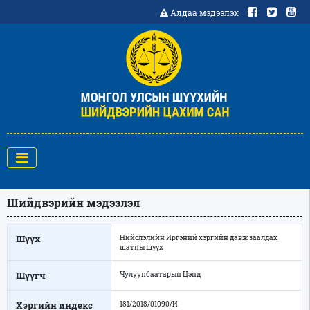
Алдаа мэдээлэх
Шийдвэрийн мэдээлэл
Шүүх
Нийслэлийн Иргэний хэргийн давж заалдах
шатны шүүх
Шүүгч
Чулуунбаатарын Цэнд
Хэргийн индекс
181/2018/01090/И