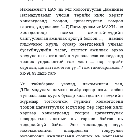
Нэхэмжлэгч ЦАУ нь Мд холбогдуулан Дамдины
Пагмадуламыг улсын төрийн хилс хэрэгт
хэлмэгдсэнд тооцон, цагаатгуулах гомдол
гаргаж, үндэслэлээ “... Д.Пагмадуламыг МАХН-аас
хөөгдсөнөөр намын эмэгтэйчүүдийн
байгууллагад ажиллах эрхгүй болсон ...., ... намын
гишүүнээс хууль бусаар хөөгдсөний улмаас
бүсгүйчүүдийн тасаг, хэлтэст ажиллах эрхээ
хасуулсныг ажил албан тушаалаасаа халагдсанд
тооцох үндэслэлтэй гэж үзэн .... нэр төрийг
сэргээн, цагаатгаж өгнө үү ...” гэж тайлбарлажээ. /
хх-91, 93 дахь тал/
Уг тайлбараас үзэхэд, нэхэмжлэгч тал,
Д.Пагмадулам намын шийдвэрээр ажил албан
тушаалаасаа хууль бусаар халагдсаныг шүүхийн
журмаар тогтоолгож, түүнийг хэлмэгдсэнд
тооцон цагаатгуулах эсхүл нэр төр сэргээн хилс
хэргээр хэлмэгдсэнд тооцон цагаатгуулах
шаардлагын алиныг нь гаргаж байгаа нь
тодорхойгүй байна. Энэ тохиолдолд шүүх
нэхэмжлэлийн шаардлагыг тодруулан
нотолгооны ажиллагаанд оролцох нь маргааны