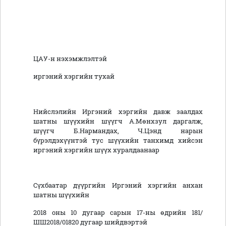
ЦАУ-н нэхэмжлэлтэй
иргэний хэргийн тухай
Нийслэлийн Иргэний хэргийн давж заалдах
шатны шүүхийн шүүгч А.Мөнхзул даргалж,
шүүгч Б.Нармандах, Ч.Цэнд нарын
бүрэлдэхүүнтэй тус шүүхийн танхимд хийсэн
иргэний хэргийн шүүх хуралдаанаар
Сүхбаатар дүүргийн Иргэний хэргийн анхан
шатны шүүхийн
2018 оны 10 дугаар сарын 17-ны өдрийн 181/
ШШ2018/01820 дугаар шийдвэртэй