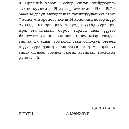
3. Иргэний хэрэг шүүхэд хянан шийдвэрлэх
тухай хуулийн 119 дүгээр зүйлийн 119.4, 119.7-д
заасны дагуу магадлалыг танилцуулан сонсгож,
7 хоног өнгөрснөөс хойш 14 хоногийн дотор шүүх
хуралдааны оролцогч талууд шүүхэд хүрэлцэн
ирж магадлалыг өөрөө гардан авах үүргээ
биелүүлээгүй нь хяналтын журмаар гомдол
гаргах хугацааг тоолоход саад болохгүй бөгөөд
шүүх хуралдаанд оролцоогүй талд магадлалыг
гардуулснаар гомдол гаргах хугацааг тоолохыг
дурдсугай.
ДАРГАЛАГЧ
ШҮҮГЧ А.МӨНХЗУЛ