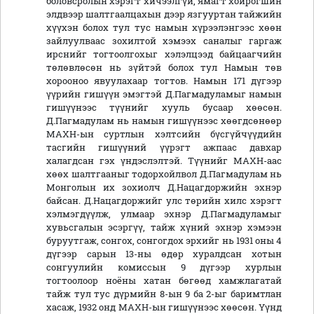
боловсролын хэрэгт хичээлгүй, ямагт хойрогшин
элдвээр шалтгаалцахын дээр язгууртан тайжийн
хүүхэн болох тул тус намын хүрээлэнгээс хөөн
зайлуулваас зохилтой хэмээх саналыг гаргаж
ирснийг тогтоолгохыг хэлэлцээд байцаагчийн
төлөвлөсөн нь зүйтэй болох тул Намын төв
хорооноо явуулахаар тогтов. Намын 171 дүгээр
үүрийн гишүүн эмэгтэй Д.Пагмадуламыг намын
гишүүнээс түүнийг хууль бусаар хөөсөн.
Д.Пагмадулам нь намын гишүүнээс хөөгдсөнөөр
МАХН-ын суртлын хэлтсийн бүсгүйчүүдийн
тасгийн гишүүний үүрэгт ажпаас давхар
халагдсан гэх үндэслэлтэй. Түүнийг МАХН-аас
хөөх шалтгааныг тодорхойлвол Д.Пагмадулам нь
Монголын их зохиолч Д.Нацагдоржийн эхнэр
байсан. Д.Нацагдоржийг улс төрийн хилс хэрэгт
хэлмэгдүүлж, улмаар эхнэр Д.Пагмадуламыг
хувьсгалын эсэргүү, тайж хүний эхнэр хэмээн
буруутгаж, сонгох, сонгогдох эрхийг нь 1931 оны 4
дүгээр сарын 13-ны өдөр хуралдсан хотын
сонгуулийн комиссын 9 дүгээр хурлын
тогтоолоор ноёны хатан бөгөөд хамжлагатай
тайж тул тус дүрмийн 8-ын 9 ба 2-ыг баримтлан
хасаж, 1932 онд МАХН-ын гишүүнээс хөөсөн. Үүнд