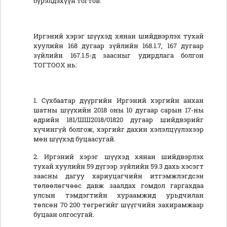
бүрэлдэхүүн тогтов.
Иргэний хэрэг шүүхэд хянан шийдвэрлэх тухай
хуулийн 168 дугаар зүйлийн 168.1.7, 167 дугаар
зүйлийн 167.1.5-д заасныг удирдлага болгон
ТОГТООХ нь:
1. Сүхбаатар дүүргийн Иргэний хэргийн анхан
шатны шүүхийн 2018 оны 10 дугаар сарын 17-ны
өдрийн 181/ШШ2018/01820 дугаар шийдвэрийг
хүчингүй болгож, хэргийг дахин хэлэлцүүлэхээр
мөн шүүхэд буцаасугай.
2. Иргэний хэрэг шүүхэд хянан шийдвэрлэх
тухай хуулийн 59 дүгээр зүйлийн 59.3 дахь хэсэгт
заасны дагуу хариуцагчийн итгэмжлэгдсэн
төлөөлөгчөөс давж заалдах гомдол гаргахдаа
улсын тэмдэгтийн хураамжид урьдчилан
төлсөн 70 200 төгрөгийг шүүгчийн захирамжаар
буцаан олгосугай.