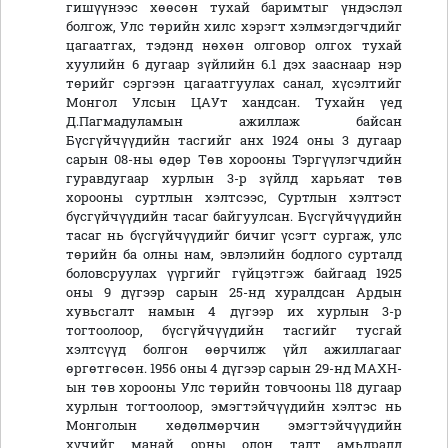
гишүүнээс хөөсөн тухай баримтыг үндэслэл
болгож, Улс төрийн хилс хэрэгт хэлмэгдэгчдийг
цагаатгах, тэдэнд нөхөн олговор олгох тухай
хуулийн 6 дугаар зүйлийн 6.1 дэх зааснаар нэр
төрийг сэргээн цагаатгуулах санал, хүсэлтийг
Монгол Улсын ЦАУт хандсан. Тухайн үед
Д.Пагмадуламын ажиллаж байсан
Бүсгүйчүүдийн тасгийг анх 1924 оны 3 дугаар
сарын 08-ны өдөр Төв хорооны Тэргүүлэгчдийн
гуравдугаар хурлын 3-р зүйлд харьяат төв
хорооны суртлын хэлтсээс, Суртлын хэлтэст
бүсгүйчүүдийн тасаг байгуулсан. Бүсгүйчүүдийн
тасаг нь бүсгүйчүүдийг бичиг үсэгт сургаж, улс
төрийн ба олны нам, эвлэлийн бодлого сурталд
боловсруулах үүргийг гүйцэтгэж байгаад 1925
оны 9 дүгээр сарын 25-нд хуралдсан Ардын
хувьсгалт намын 4 дүгээр их хурлын 3-р
тогтоолоор, бүсгүйчүүдийн тасгийг тусгай
хэлтсүүд болгон өөрчилж үйл ажиллагааг
өргөтгөсөн. 1956 оны 4 дүгээр сарын 29-нд МАХН-
ын төв хорооны Улс төрийн товчооны 118 дугаар
хурлын тогтоолоор, эмэгтэйчүүдийн хэлтэс нь
Монголын хөдөлмөрчин эмэгтэйчүүдийн
хүчийг манай орны олон талт амьдралд