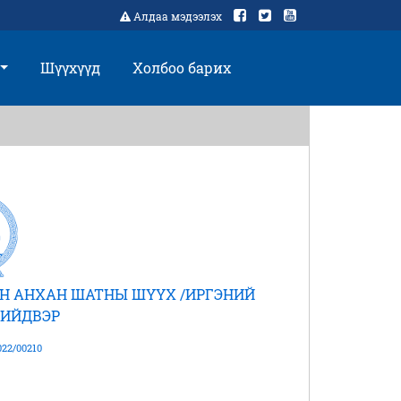
Алдаа мэдээлэх
Шүүхүүд
Холбоо барих
Н АНХАН ШАТНЫ ШҮҮХ /ИРГЭНИЙ
ШИЙДВЭР
22/00210