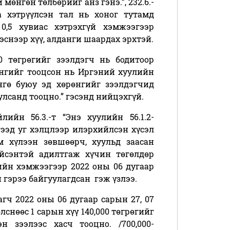
 мөнгөн төлбөрийг анз гэнэ.”, 232.6.-
а хэтрүүлсэн тал нь хоног тутамд
0,5 хувиас хэтрэхгүй хэмжээгээр
гэснээр хүү, алданги шаардах эрхтэй.
00 төгрөгийг зээлдэгч нь бодитоор
ангийг тооцсон нь Иргэний хуулийн
гө буюу эд хөрөнгийг зээлдэгчид
улсанд тооцно.
” гэсэнд нийцэхгүй.
үйлийн
56.3.
-т “
Энэ хуулийн 56.1.2-
этгээд уг хэлцлээр илэрхийлсэн хүсэл
м хүлээн зөвшөөрч, хуульд заасан
йсэнтэй адилтгаж хүчин төгөлдөр
гийн хэмжээгээр 2022 оны 06 дугаар
 гэрээ байгуулагдсан гэж үзлээ.
гч 2022 оны 06 дугаар сарын 27, 07
лснөөс 1 сарын хүү 140,000 төгрөгийг
н зээлээс хасч тооцно. /700,000-