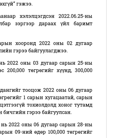
өхгүй” гэжээ.
анаар хэлэлцэгдсэн 2022.06.25-ны
лбар зэргээр дараах үйл баримт
 нарын хооронд 2022 оны 02 дугаар
элийн гэрээ байгуулагджээ.
 нь 2022 оны 03 дугаар сарын 25-ны
с 200,000 төгрөгийг хүүнд, 300,000
алдангийг тооцож 2022 оны 06 дугаар
төгрөгийг 1 сарын хугацаатай, сарын
йцэтгээгүй тохиолдолд хоног тутамд
н бичгийн гэрээ байгуулсан.
Э нь 2022 оны 06 дугаар сарын 28-ны
сарын 09-ний өдөр 100,000 төгрөгийг