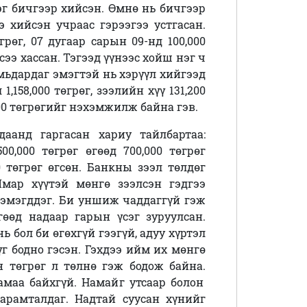
ээг бичгээр хийсэн. Өмнө нь бичгээр
 хийсэн учраас гэрээгээ устгасан.
грөг, 07 дугаар сарын 09-нд 100,000
эсээ хассан. Тэгээд үүнээс хойш нэг ч
амьдардаг эмэгтэй нь хэрүүл хийгээд
1,158,000 төгрөг, зээлийн хүү 131,200
,200 төгрөгийг нэхэмжилж байна гэв.
даанд гаргасан хариу тайлбартаа:
00,000 төгрөг өгөөд 700,000 төгрөг
0 төгрөг өгсөн. Банкны зээл төлдөг
Ямар хүүтэй мөнгө зээлсэн гэдгээ
нэмэгддэг. Би уншиж чаддаггүй гэж
өөд надаар гарын үсэг зуруулсан.
ь бол би өгөхгүй гээгүй, адуу хүртэл
үг бодно гэсэн. Гэхдээ ийм их мөнгө
н төгрөг л төлнө гэж бодож байна.
маа байхгүй. Намайг утсаар болон
арамталдаг. Надтай суусан хүнийг