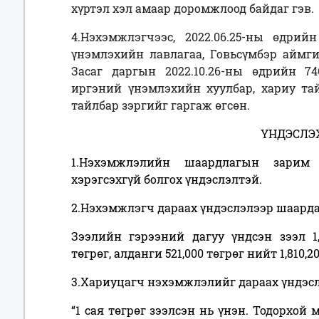
хүртэл хэл амаар доромжлоод байдаг гэв.
4.Нэхэмжлэгчээс, 2022.06.25-ны өдри
үнэмлэхийн лавлагаа, Говьсүмбэр аймг
Засаг даргын 2022.10.26-ны өдрийн 74
иргэний үнэмлэхийн хуулбар, хариу тай
тайлбар зэргийг гаргаж өгсөн.
ҮНДЭСЛЭХ
1.Нэхэмжлэлийн шаардлагын зарим 
хэрэгсэхгүй болгох үндэслэлтэй.
2.Нэхэмжлэгч дараах үндэслэлээр шаардах
Зээлийн гэрээний дагуу үндсэн зээл 1,1
төгрөг, алданги 521,000 төгрөг нийт 1,810,
3.Хариуцагч нэхэмжлэлийг дараах үндэслэ
“1 сая төгрөг зээлсэн нь үнэн. Тодорхой 