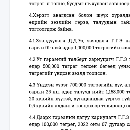
төгрөг л төлнө, бусдыг нь хүлээн зөвшөөр
4.Хэрэгт авагдсан болон шүүх хуралда
өдрийн зээлийн гэрээ, талуудын тай
тогтоогдож байна.
4.1.Зээлдүүлэгч Д.Д.Ээ, зээлдэгч Г.Г.Э
сарын 01-ний өдөр 1,000,000 төгрөгийн зэ
4.2.Уг гэрээний төлбөрт хариуцагч Г.Г.Э
өдөр 500,000 төгрөг төлсөн бөгөөд үүнээ
төгрөгийг үндсэн зээлд тооцсон.
4.3.Үндсэн үүрэг 700,000 төгрөгийн хүү, 
сарын 25-ны өдөр талууд нийт 1,158,000 
20 хувийн хүүтэй, хугацаандаа үүргээ гү
0,5 хувийн алданги тооцохоор тохиролцсо
4.4.Дээрх гэрээний дагуу хариуцагч Г.Г.
өдөр 100,000 төгрөг, 2022 оны 07 дугаар 