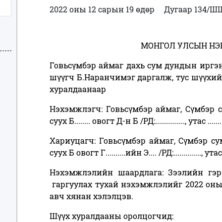
2022 оны 12 сарын 19 өдөр
Дугаар 134/Ш
МОНГОЛ УЛСЫН НЭ
Говьсүмбэр аймаг дахь сум дундын ирг
шүүгч Б.Наранчимэг даргалж, тус шүүхи
хуралдаанаар
Нэхэмжлэгч: Говьсүмбэр аймаг, Сүмбэр сум,
суух Б........ овогт Д-н Б /РД:..............., утас .........
Хариуцагч: Говьсүмбэр аймаг, Сүмбэр сум, 2
суух Б овогт Г..........ийн Э.... /РД:.............., утас ..
Нэхэмжлэлийн шаардлага: Зээлийн гэрээ
гаргуулах тухай нэхэмжлэлийг 2022 оны 
авч хянан хэлэлцэв.
Шүүх хуралдааны оролцогчид: