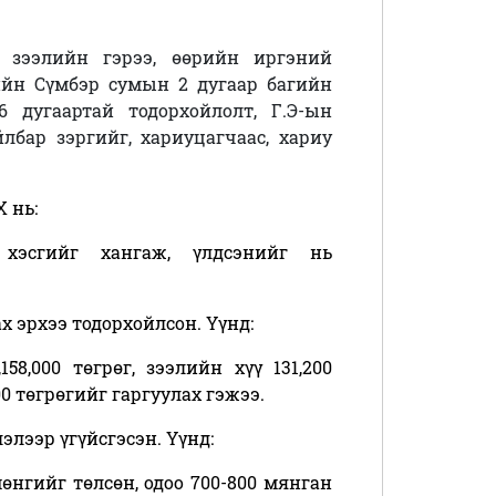
йн зээлийн гэрээ, өөрийн иргэний
ийн Сүмбэр сумын 2 дугаар багийн
6 дугаартай тодорхойлолт,
Г.Э-ын
лбар зэргийг, хариуцагчаас, хариу
 нь:
хэсгийг хангаж, үлдсэнийг нь
 эрхээ тодорхойлсон. Үүнд:
58,000 төгрөг, зээлийн хүү 131,200
200 төгрөгийг гаргуулах гэжээ.
лээр үгүйсгэсэн. Үүнд:
мөнгийг төлсөн, одоо 700-800 мянган