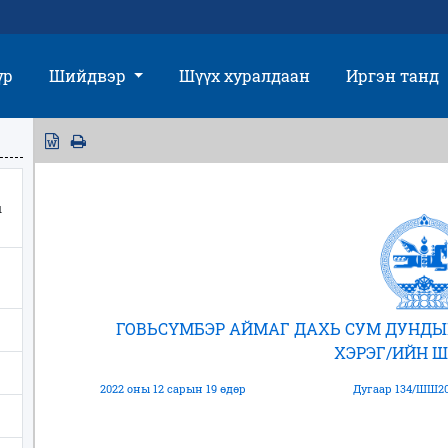
үр
Шийдвэр
Шүүх хуралдаан
Иргэн танд
ы
ГОВЬСҮМБЭР АЙМАГ ДАХЬ СУМ ДУНДЫ
ХЭРЭГ/ИЙН 
2022 оны 12 сарын 19 өдөр
Дугаар 134/ШШ20