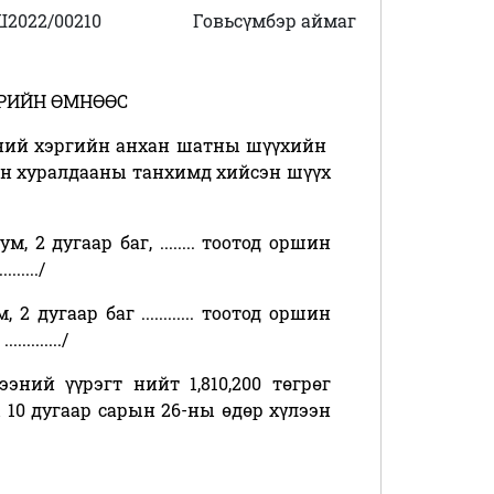
Ш2022/00210
Говьсүмбэр аймаг
РИЙН ӨМНӨӨС
эний хэргийн анхан шатны шүүхийн
йн хуралдааны танхимд хийсэн шүүх
 2 дугаар баг, ........ тоотод оршин
......./
 дугаар баг ............ тоотод оршин
.........../
ний үүрэгт нийт 1,810,200 төгрөг
10 дугаар сарын 26-ны өдөр хүлээн