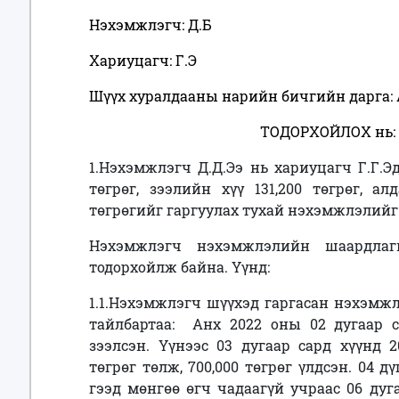
Нэхэмжлэгч: Д.Б
Хариуцагч: Г.Э
Шүүх хуралдааны нарийн бичгийн дарга: 
ТОДОРХОЙЛОХ нь:
1.Нэхэмжлэгч Д.Д.Ээ нь хариуцагч Г.Г.Эд
төгрөг, зээлийн хүү 131,200 төгрөг, алд
төгрөгийг гаргуулах тухай нэхэмжлэлийг 
Нэхэмжлэгч нэхэмжлэлийн шаардлаг
тодорхойлж байна. Үүнд:
1.1.Нэхэмжлэгч шүүхэд гаргасан нэхэмжл
тайлбартаа: Анх 2022 оны 02 дугаар са
зээлсэн. Үүнээс 03 дугаар сард хүүнд 20
төгрөг төлж, 700,000 төгрөг үлдсэн. 04 д
гээд мөнгөө өгч чадаагүй учраас 06 дуг