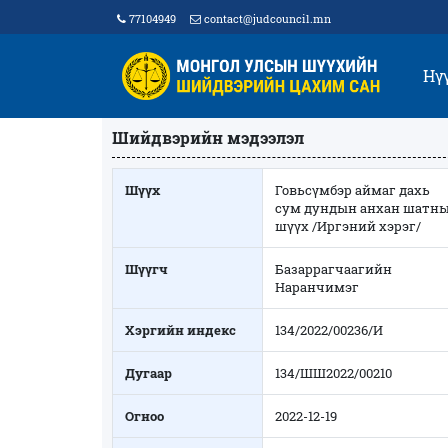
77104949
contact@judcouncil.mn
Нү
Шийдвэрийн мэдээлэл
Шүүх
Говьсүмбэр аймаг дахь
сум дундын анхан шатн
шүүх /Иргэний хэрэг/
Шүүгч
Базаррагчаагийн
Наранчимэг
Хэргийн индекс
134/2022/00236/И
Дугаар
134/ШШ2022/00210
Огноо
2022-12-19