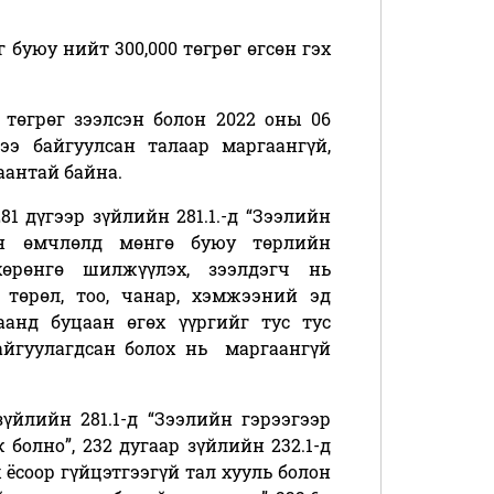
г буюу нийт 300,000 төгрөг өгсөн гэх
0 төгрөг зээлсэн болон 2022 оны 06
ээ байгуулсан талаар маргаангүй,
аантай байна.
1 дүгээр зүйлийн 281.
1.
-д “
Зээлийн
ийн өмчлөлд мөнгө буюу төрлийн
өрөнгө шилжүүлэх, зээлдэгч нь
төрөл, тоо, чанар, хэмжээний эд
аанд буцаан өгөх үүргийг тус тус
байгуулагдсан болох нь маргаангүй
үйлийн 281.1-д “Зээлийн гэрээгээр
болно”, 232 дугаар зүйлийн 232.1-д
 ёсоор гүйцэтгээгүй тал хууль болон