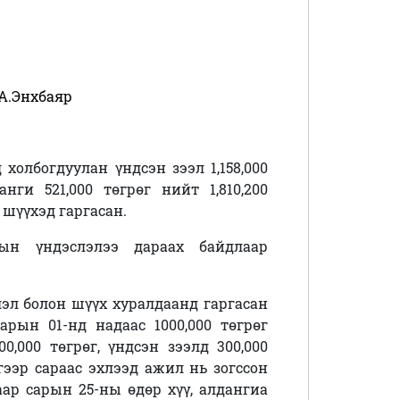
А.Энхбаяр
 холбогдуулан үндсэн зээл 1,158,000
анги 521,000 төгрөг нийт 1,810,200
шүүхэд гаргасан.
ын үндэслэлээ дараах байдлаар
эл болон шүүх хуралдаанд гаргасан
рын 01-нд надаас 1000,000 төгрөг
0,000 төгрөг, үндсэн зээлд 300,000
үгээр сараас эхлээд ажил нь зогссон
аар сарын 25-ны өдөр хүү, алдангиа