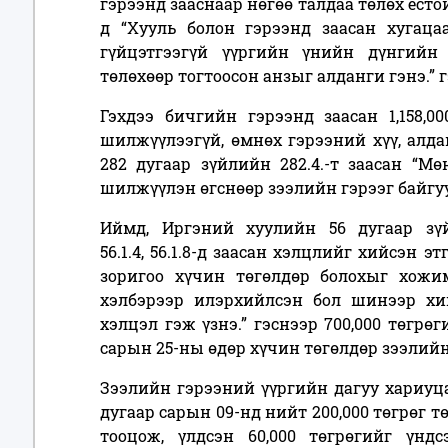
гэрээнд зааснаар нөгөө талдаа төлөх ёстой
д “Хууль болон гэрээнд заасан хугаца
гүйцэтгээгүй үүргийн үнийн дүнгийн 
төлөхөөр тогтоосон анзыг алданги гэнэ.” 
Гэхдээ бичгийн гэрээнд заасан 1,158,0
шилжүүлээгүй, өмнөх гэрээний хүү, алд
282 дугаар зүйлийн
282.4.
-т заасан “
Мөн
шилжүүлэн өгснөөр зээлийн гэрээг байгу
Иймд, Иргэний хуулийн 56 дугаар з
56.1.4, 56.1.8-д заасан хэлцлийг хийсэн 
зоригоо хүчин төгөлдөр болохыг хожи
хэлбэрээр илэрхийлсэн бол шинээр хи
хэлцэл гэж үзнэ.
” гэснээр 700,000 төгрө
сарын 25-ны өдөр хүчин төгөлдөр зээлийн
Зээлийн гэрээний үүргийн дагуу хариуца
дугаар сарын 09-нд нийт 200,000 төгрөг тө
тооцож, үлдсэн 60,000 төгрөгийг үндсэ