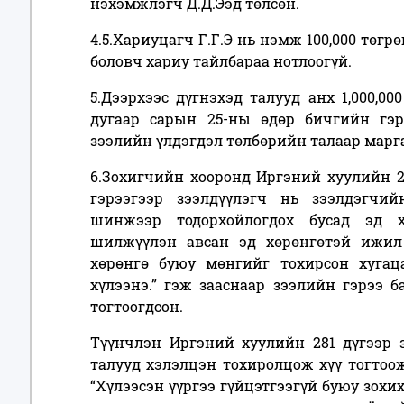
нэхэмжлэгч Д.Д.Ээд төлсөн.
4.5.Хариуцагч Г.Г.Э нь нэмж 100,000 төгрө
боловч хариу тайлбараа нотлоогүй.
5.Дээрхээс дүгнэхэд талууд анх 1,000,00
дугаар сарын 25-ны өдөр бичгийн гэр
зээлийн үлдэгдэл төлбөрийн талаар марг
6.Зохигчийн хооронд Иргэний хуулийн 28
гэрээгээр зээлдүүлэгч нь зээлдэгч
шинжээр тодорхойлогдох бусад эд х
шилжүүлэн авсан эд хөрөнгөтэй ижил 
хөрөнгө буюу мөнгийг тохирсон хугац
хүлээнэ.
” гэж зааснаар зээлийн гэрээ 
тогтоогдсон.
Түүнчлэн Иргэний хуулийн 281 дүгээр з
талууд хэлэлцэн тохиролцож хүү тогтоож 
“Хүлээсэн үүргээ гүйцэтгээгүй буюу зохих