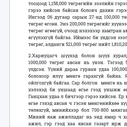
тооцоод 1,158,000 төгрөгийн зээлийн гэр
гэрээ хийсэн байсан боловч дахин гэрээ
Ингээд 06 дугаар сарын 27-нд 100,000 тө
төгрөг өгсөн. Энэ 200,000 төгрөгийг хүүнэ
төгрөг өгөөгүй, очоод нэхэхээр хамтран 
өгүүлэхгүй байгаа. Иймээс би үндсэн зээл 
төгрөг, алданги 521,000 төгрөг нийт 1,810
2.Хариуцагч шүүхэд болон шүүх хурал
1000,000 төгрөг авсан нь үнэн. Тэгээд 5
үлдсэн. Үүний дараа гурван удаа 100,00
болохоор илүү мөнгө гарахгүй байна. 
ойлгохгүй байгаа. Сар болгон мөнгө нь 
хэлэхэд би уншаад өгье гээд уншиж өг
Ганцхан удаа л бичгээр гэрээ хийсэн. Ер н
өгье гэхэд авсан ч гэсэн мөнгөнийхөө хү
төлөхгүй, минийхээр бол 700-800 мянга
Миний яаж ажилладаг нь энд ямар ч ха
ажил, гэр гээд хаа явсан газарт ирж д