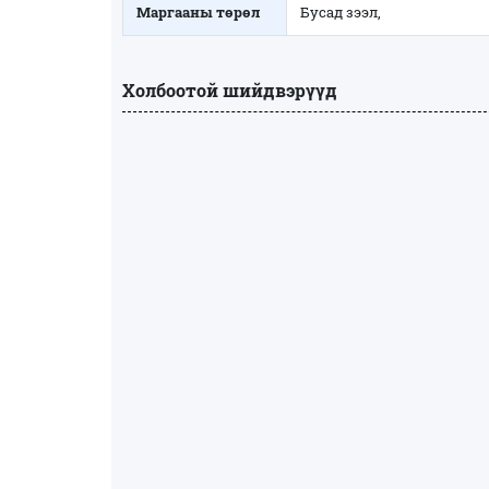
Маргааны төрөл
Бусад зээл,
Холбоотой шийдвэрүүд