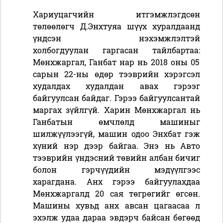
Хариуцагчийн итгэмжлэгдсөн
төлөөлөгч Д.Энхтуяа шүүх хуралдаанд
үндсэн нэхэмжлэлтэй
холбогдуулан
гаргасан тайлбартаа:
Мөнхжаргал, Ганбат нар нь 2018 оны 05
сарын 22-ны өдөр тээврийн хэрэгсэл
худалдах худалдан авах гэрээг
байгуулсан байдаг. Гэрээ байгуулсантай
маргах зүйлгүй. Харин Мөнхжаргал нь
Ганбатын өмчлөлд машиныг
шилжүүлээгүй, машин одоо Энхбат гэж
хүний нэр дээр байгаа. Энэ нь Авто
тээврийн үндэсний төвийн албан бичиг
болон гэрчүүдийн мэдүүлгээс
харагдана. Анх гэрээ байгуулахдаа
Мөнхжаргалд 20 сая төгрөгийг өгсөн.
Машины хувьд анх авсан цагаасаа л
эхэлж удаа дараа эвдэрч байсан бөгөөд