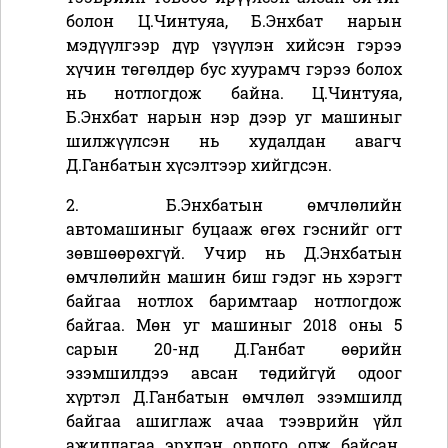
болон Ц.Чинтуяа, Б.Энхбат нарын
мэдүүлгээр дүр үзүүлэн хийсэн гэрээ
хүчин төгөлдөр бус хуурамч гэрээ болох
нь нотлогдож байна. Ц.Чинтуяа,
Б.Энхбат нарын нэр дээр уг машиныг
шилжүүлсэн нь худалдан авагч
Д.Ганбатын хүсэлтээр хийгдсэн.
2.
Б.Энхбатын өмчлөлийн
автомашиныг буцааж өгөх гэснийг огт
зөвшөөрөхгүй. Учир нь Д.Энхбатын
өмчлөлийн машин биш гэдэг нь хэрэгт
байгаа нотлох баримтаар нотлогдож
байгаа. Мөн уг машиныг 2018 оны 5
сарын 20-нд Д.Ганбат өөрийн
эзэмшилдээ авсан төдийгүй одоог
хүртэл Д.Ганбатын өмчлөл эзэмшилд
байгаа ашиглаж ачаа тээврийн үйл
ажиллагаа эрхлэн орлого олж байсан.