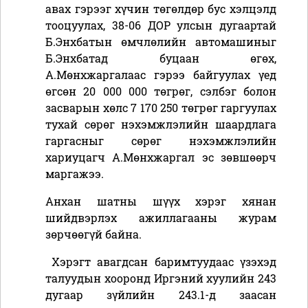
авах гэрээг хүчин төгөлдөр бус хэлцэлд
тооцуулах, 38-06 ДОР улсын дугаартай
Б.Энхбатын өмчлөлийн автомашиныг
Б.Энхбатад буцаан өгөх,
А.Мөнхжаргалаас гэрээ байгуулах үед
өгсөн 20 000 000 төгрөг, сэлбэг болон
засварын хөлс 7 170 250 төгрөг гаргуулах
тухай сөрөг нэхэмжлэлийн шаардлага
гаргасныг сөрөг нэхэмжлэлийн
хариуцагч А.Мөнхжаргал эс зөвшөөрч
маргажээ.
Анхан шатны шүүх хэрэг хянан
шийдвэрлэх ажиллагааны журам
зөрчөөгүй байна.
Хэрэгт авагдсан баримтуудаас үзэхэд
талуудын хооронд Иргэний хуулийн 243
дугаар зүйлийн 243.1-д заасан