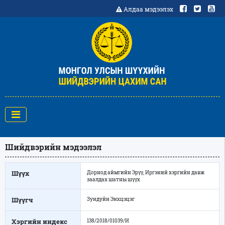
Алдаа мэдээлэх
Шийдвэрийн мэдээлэл
Шүүх
Дорнод аймгийн Эрүү, Иргэний хэргийн давж
заалдах шатны шүүх
Шүүгч
Зундуйн Энхцэцэг
Хэргийн индекс
138/2018/01039/И