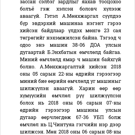
зассан сэлбэг зардлыг яахав тооцохоо
болъё гэж хэлсэн боловч хүлээж
аваагүй. Гэтэл А.Мөнхжаргал сүүлдээ
бүр эвдэрхий машинаа нэгэнт гэрээ
хийсэн байдлаар үлдэх мөнгө 23 сая
төгрөгийг нэхэмжилсэн байна. Тэгээд ч
одоо энэ машин 38-06 ДОА улсын
дугаартай Б.Энхбатын өмчлөлд байгаа.
Миний өмчлөлд ямар ч машин байхгүй
болно. А.Мөнхжаргалтай хийсэн 2018
оны 05 сарын 22-ны өдрийн гэрээгээр
миний бие өөрийн өмчлөлд уг машиныг
шилжүүлэн аваагүй. Харин өөр өөр
хүмүүсийн өмчлөл рүү шилжүүлсэн
болох нь 2018 оны 06 сарын 07-ны
өдрийн гэрээгээр машины улсын
дугаар өөрчлөгдөж 67-36 УБП болж
өмчлөл нь Ц.Чинтуяа гэгчийн нэр дээр
шилжсэн. Мөн 2018 оны 06 сарын 08-ны