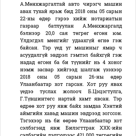
А.Мөнхжаргалтай авто чирэгч машин
авах тухай ярьж бид 2018 оны 05 сарын
22-ны өдөр гэрээ хийж нотариатын
газраар батлуулан А.Мөнхжаргалд
бэлнээр 20,0 сая төгрөг өгсөн юм.
Үлдэгдэл мөнгийг удаахгүй өгнө гэж
байсан. Тэр үед уг машиныг ямар ч
асуудалгүй эвдрэл гэмтэл байхгүй гэж
надад өгсөн ба би түүнийг нь 4 хоног
нэмж засвар хийгээд шалгаж үзэхээр
2018 оны 05 сарын 26-ны өдөр
Улаанбаатар хот гарсан. Хот руу явах
үедээ туслах жолооч Б.Цэцэгтулга,
Г.Түвшинтөгс нартай хамт явсан. Тэр
өдрөө хот руу явж байх замдаа Хэнтий
аймгийн хавьд машин эвдрээд зогссон.
Тэгэхээр нь би өөрөө Улаанбаатар хот
сэлбэгэнд явж Билэгттрак ХХК-ийн
сэлбэгийн дэлгүүрээс 421 000 төгрөгийн