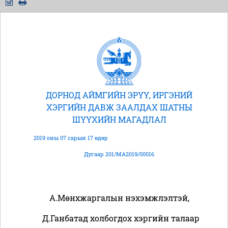
ДОРНОД АЙМГИЙН ЭРҮҮ, ИРГЭНИЙ
ХЭРГИЙН ДАВЖ ЗААЛДАХ ШАТНЫ
ШҮҮХИЙН МАГАДЛАЛ
2019 оны 07 сарын 17 өдөр
Дугаар 201/МА2019/00016
А.Мөнхжаргалын нэхэмжлэлтэй,
Д.Ганбатад холбогдох хэргийн талаар