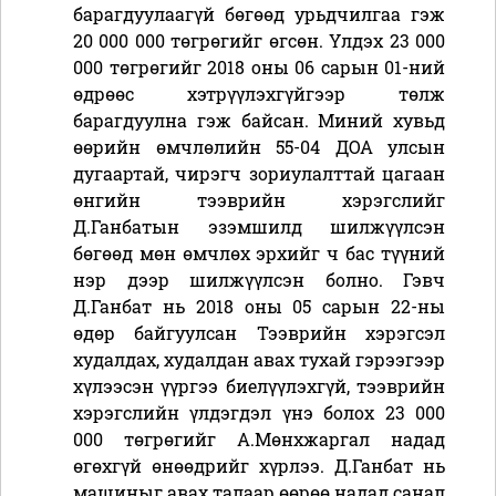
барагдуулаагүй бөгөөд урьдчилгаа гэж
20 000 000 төгрөгийг өгсөн. Үлдэх 23 000
000 төгрөгийг 2018 оны 06 сарын 01-ний
өдрөөс хэтрүүлэхгүйгээр төлж
барагдуулна гэж байсан. Миний хувьд
өөрийн өмчлөлийн 55-04 ДОА улсын
дугаартай, чирэгч зориулалттай цагаан
өнгийн тээврийн хэрэгслийг
Д.Ганбатын эзэмшилд шилжүүлсэн
бөгөөд мөн өмчлөх эрхийг ч бас түүний
нэр дээр шилжүүлсэн болно. Гэвч
Д.Ганбат нь 2018 оны 05 сарын 22-ны
өдөр байгуулсан Тээврийн хэрэгсэл
худалдах, худалдан авах тухай гэрээгээр
хүлээсэн үүргээ биелүүлэхгүй, тээврийн
хэрэгслийн үлдэгдэл үнэ болох 23 000
000 төгрөгийг А.Мөнхжаргал надад
өгөхгүй өнөөдрийг хүрлээ. Д.Ганбат нь
машиныг авах талаар өөрөө надад санал