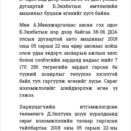
дугаартай Б.Энхбатын өмчлөлийн
машиныг буцааж өгөхийг хүсч байна.
Мөн А.Мөнхжаргалаас авсан гэх одоо
Б.Энхбатын нэр дээр байгаа 38-06 ДОА
улсын дугаартай авто машиныг 2018
оны 05 сарын 22-ны өдөр авснаас хойш
олон удаа эвдэрч засварын ажлын хөлс
болон сэлбэгийн зардалд надаас нийт 7
170 250 төгрөгийн зардал гарсан ба
түүний хохирлыг төлүүлэх хүсэлтэй
байх тул гаргуулж өгөхийг хүсье. Сөрөг
нэхэмжлэлийг шийдвэрлэж өгнө үү
гэжээ.
Хариуцагчийн итгэмжлэгдсөн
төлөөлөгч Д.Энхтуяа шүүх хуралдаанд
сөрөг нэхэмжлэлийн талаар гаргасан
тайлбартаа: 2018 оны 05 сарын 22-ны