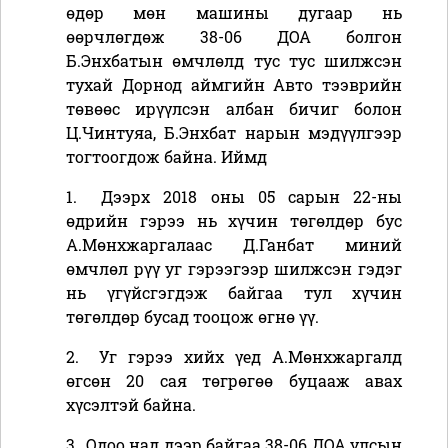
өдөр мөн машины дугаар нь
өөрчлөгдөж 38-06 ДОА болгон
Б.Энхбатын өмчлөлд тус тус шилжсэн
тухай Дорнод аймгийн Авто тээврийн
төвөөс ирүүлсэн албан бичиг болон
Ц.Чинтуяа, Б.Энхбат нарын мэдүүлгээр
тогтоогдож байна. Иймд
1.
Дээрх 2018 оны 05 сарын 22-ны
өдрийн гэрээ нь хүчин төгөлдөр бус
А.Мөнхжаргалаас Д.Ганбат миний
өмчлөл рүү уг гэрээгээр шилжсэн гэдэг
нь үгүйсгэгдэж байгаа тул хүчин
төгөлдөр бусад тооцож өгнө үү.
2.
Уг гэрээ хийх үед А.Мөнхжаргалд
өгсөн 20 сая төгрөгөө буцааж авах
хүсэлтэй байна.
3.
Одоо над дээр байгаа 38-06 ДОА улсын