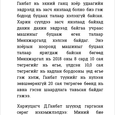
Ганбат нь эхний ганц хоёр удаагийн
эвдрэлд нь засч янзлаад болно биз гэж
бодоод буцаах талаар хэлэхгүй байсан.
Харин сүүлдээ засч янзлаад байхад
дахин дахин эвдрээд байгаа учраас
машиныг буцааж өгөх талаар
Мөнхжаргалд хэлсэн байдаг. Энэ
хоёрын хооронд машиныг буцаах
талаар яригдаж байсан бөгөөд
Мөнхжаргал нь 2018 оны 8 сард 10 сая
төгрөгийг нь өгье, үлдсэн 10,0 сая
төгрөгийг нь хадлан бордооны үед өгье
гэж хэлж, Ганбат түүнийг нь хүлээн
зөвшөөрөхгүй 20 сая төгрөгөө бөөнд нь
авна гэсэн шаардлага тавьсан байдаг
гэжээ.
Хариуцагч
Д.Ганбат
шүүхэд гаргасан
сөрөг нэхэмжлэлдээ:
Миний бие