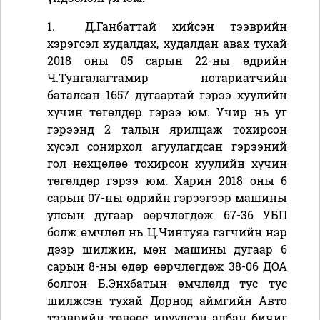
1.
Д.Ганбаттай хийсэн тээврийн
хэрэгсэл худалдах, худалдан авах тухай
2018 оны 05 сарын 22-ны өдрийн
Ч.Тунгалагтамир нотариатчийн
баталсан 1657 дугаартай гэрээ хуулийн
хүчин төгөлдөр гэрээ юм. Учир нь уг
гэрээнд 2 талын ярилцаж тохирсон
хүсэл сонирхол агуулагдсан гэрээний
гол нөхцөлөө тохирсон хуулийн хүчин
төгөлдөр гэрээ юм. Харин 2018 оны 6
сарын 07-ны өдрийн гэрээгээр машины
улсын дугаар өөрчлөгдөж 67-36 УБП
болж өмчлөл нь Ц.Чинтуяа гэгчийн нэр
дээр шилжин, мөн машины дугаар 6
сарын 8-ны өдөр өөрчлөгдөж 38-06 ДОА
болгон Б.Энхбатын өмчлөлд тус тус
шилжсэн тухай Дорнод аймгийн Авто
тээврийн төвөөс ирүүлсэн албан бичиг