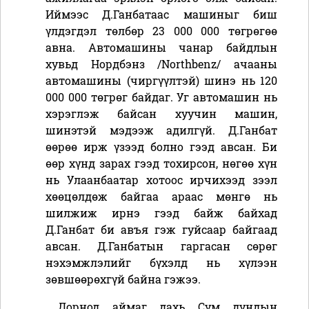
Иймээс Д.Ганбатаас машиныг биш
үлдэгдэл төлбөр 23 000 000 төгрөгөө
авна. Автомашины чанар байдлын
хувьд Нордбэнз
/Northbenz/
ачааны
автомашины
(
чиргүүлтэй
)
шинэ нь 120
000 000 төгрөг байдаг. Уг автомашин нь
хэрэглэж байсан хуучин машин,
шинэтэй мэдээж адилгүй. Д.Ганбат
өөрөө ирж үзээд болно гээд авсан. Би
өөр хүнд зарах гээд тохирсон, нөгөө хүн
нь Улаанбаатар хотоос ирчихээд зээл
хөөцөлдөж байгаа араас мөнгө нь
шилжиж ирнэ гээд байж байхад
Д.Ганбат би авъя гэж гуйсаар байгаад
авсан. Д.Ганбатын гаргасан сөрөг
нэхэмжлэлийг бүхэлд нь хүлээн
зөвшөөрөхгүй байна гэжээ.
Дорнод аймаг дахь Сум дундын