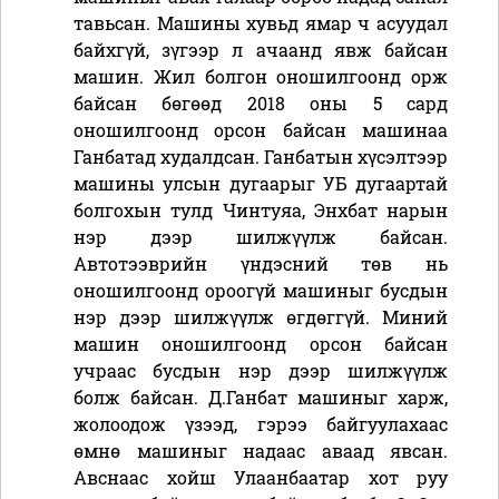
тавьсан. Машины хувьд ямар ч асуудал
байхгүй, зүгээр л ачаанд явж байсан
машин. Жил болгон оношилгоонд орж
байсан бөгөөд 2018 оны 5 сард
оношилгоонд орсон байсан машинаа
Ганбатад худалдсан. Ганбатын хүсэлтээр
машины улсын дугаарыг УБ дугаартай
болгохын тулд Чинтуяа, Энхбат нарын
нэр дээр шилжүүлж байсан.
Автотээврийн үндэсний төв нь
оношилгоонд ороогүй машиныг бусдын
нэр дээр шилжүүлж өгдөггүй. Миний
машин оношилгоонд орсон байсан
учраас бусдын нэр дээр шилжүүлж
болж байсан. Д.Ганбат машиныг харж,
жолоодож үзээд, гэрээ байгуулахаас
өмнө машиныг надаас аваад явсан.
Авснаас хойш Улаанбаатар хот руу