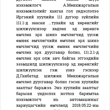
нэхэмжлэгч А.Мөнхжаргалын
нэхэмжлэлийг хангах гол үндэслэлээ
Иргэний хуулийн 111 дүгээр зүйлийн
111.1-д заасан ...тухайн эд хөрөнгийг
шилжүүлснээр хөдлөх эд хөрөнгө
өмчлөх эрх шинэ өмчлөгчид үүсэж
өмнөх өмчлөгчийн өмчлөх эрх шинэ
өмчлөгчид үүсэж өмнөх өмчлөгчийн
өмчлөх эрх дуусгавар болно, 111.2.1-д
өмчлөх эрх олж авч байгаа этгээдийн
эзэмшилд шилжүүлснээр эд хөрөнгийг
шилжүүлсэн гэж үзнэ гэснээр
Д.Ганбатад шилжин Мөнхжаргалын
өмчлөл дуусгавар болно гэсэн хуулийн
заалтыг барьжээ. Энэ хуулийн заалтыг
барьсан үндэслэх нотлох баримтаа
нэхэмжлэгч нь автомашиныг
хариуцагчийн өмчлөлд 2018.05.22-ны