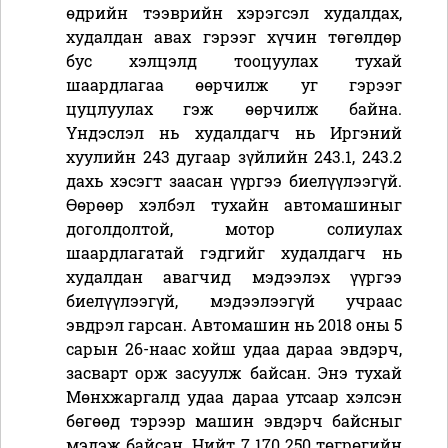
өдрийн тээврийн хэрэгсэл худалдах,
худалдан авах гэрээг хүчин төгөлдөр
бус хэлцэлд тооцуулах тухай
шаардлагаа өөрчилж уг гэрээг
цуцлуулах гэж өөрчилж байна.
Үндэслэл нь худалдагч нь Иргэний
хуулийн 243 дугаар зүйлийн 243.1, 243.2
дахь хэсэгт заасан үүргээ биелүүлээгүй.
Өөрөөр хэлбэл тухайн автомашиныг
доголдолтой, мотор солиулах
шаардлагатай гэдгийг худалдагч нь
худалдан авагчид мэдээлэх үүргээ
биелүүлээгүй, мэдээлээгүй учраас
эвдрэл гарсан. Автомашин нь 2018 оны 5
сарын 26-наас хойш удаа дараа эвдэрч,
засварт орж засуулж байсан. Энэ тухай
Мөнхжаргалд удаа дараа утсаар хэлсэн
бөгөөд тэрээр машин эвдэрч байсныг
мэдэж байсан. Нийт 7 170 250 төгрөгийн