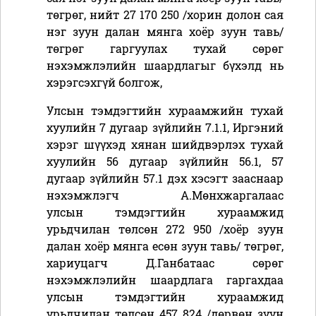
төгрөг, нийт 27 170 250 /хорин долон сая
нэг зуун далан мянга хоёр зуун тавь/
төгрөг гаргуулах тухай
сөрөг
нэхэмжлэлий
н шаардлагыг бүхэлд нь
хэрэгсэхгүй
болгож,
Улсын тэмдэгтийн хураамжийн тухай
хуулийн 7 дугаар зүйлийн 7.1.1, Иргэний
хэрэг шүүхэд хянан шийдвэрлэх тухай
хуулийн 56 дугаар зүйлийн 56.1
,
57
дугаар зүйлийн 57.1
дэх хэсэгт
зааснаар
нэхэмжлэгч
А.Мөнхжаргалаас
улсын
тэмдэгтийн хураамжид
урьдчилан төлсөн
272 950 /хоёр зуун
далан хоёр мянга есөн зуун тавь/
төгрөг
,
хариуцагч Д.Ганбатаас сөрөг
нэхэмжлэлийн шаардлага гаргахдаа
улсын
тэмдэгтийн хураамжид
урьдчилан төлсөн
457 824 /дөрвөн зуун