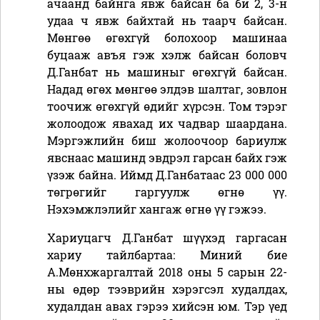
ачаанд байнга явж байсан ба би 2, 3-н
удаа ч явж байхтай нь таарч байсан.
Мөнгөө өгөхгүй болохоор машинаа
буцааж авъя гэж хэлж байсан боловч
Д.Ганбат нь машиныг өгөхгүй байсан.
Надад өгөх мөнгөө элдэв шалтаг, зовлон
тоочиж өгөхгүй өдийг хүрсэн. Том тэрэг
жолоодож явахад их чадвар шаардана.
Мэргэжлийн биш жолоочоор бариулж
явснаас машинд эвдрэл гарсан байх гэж
үзэж байна. Иймд Д.Ганбатаас 23 000 000
төгрөгийг гаргуулж өгнө үү.
Нэхэмжлэлийг хангаж өгнө үү гэжээ.
Хариуцагч Д.Ганбат шүүхэд гаргасан
хариу тайлбартаа: Миний бие
А.Мөнхжаргалтай 2018 оны 5 сарын 22-
ны өдөр тээврийн хэрэгсэл худалдах,
худалдан авах гэрээ хийсэн юм. Тэр үед