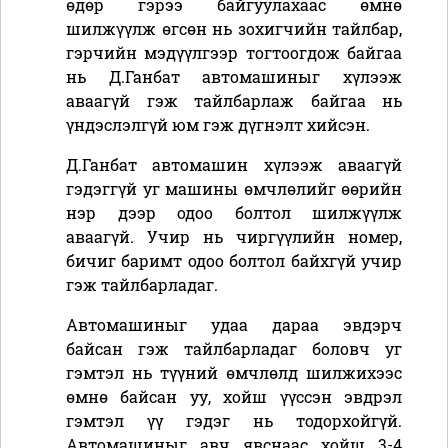
өдөр гэрээ байгуулахаас өмнө
шилжүүлж өгсөн нь зохигчийн тайлбар,
гэрчийн мэдүүлгээр тогтоогдож байгаа
нь Д.Ганбат автомашиныг хүлээж
аваагүй гэж тайлбарлаж байгаа нь
үндэслэлгүй юм гэж дүгнэлт хийсэн.
Д.Ганбат автомашин хүлээж аваагүй
гэдэггүй уг машины өмчлөлийг өөрийн
нэр дээр одоо болтол шилжүүлж
аваагүй. Учир нь чиргүүлийн номер,
бичиг баримт одоо болтол байхгүй учир
гэж тайлбарладаг.
Автомашиныг удаа дараа эвдэрч
байсан гэж тайлбарладаг боловч уг
гэмтэл нь түүний өмчлөлд шилжихээс
өмнө байсан уу, хойш үүссэн эвдрэл
гэмтэл үү гэдэг нь тодорхойгүй.
Автомашиныг авч явснаас хойш 3-4