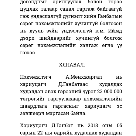
доголдлыг арилгуулах болон гэрээ
цуцлах талаар санал гаргаж байгаагүй
гэж үндэслэлгүй дүгнэлт хийн Ганбатын
сөрөг нэхэмжлэлийг хүчингүй болгосон
нь хууль зүйн үндэслэлгүй юм. Иймд
дээрх шийдвэрийг хүчингүй болгож
сөрөг нэхэмжлэлийн хангаж өгнө үү
гэжээ.
ХЯНАВАЛ:
Нэхэмжлэгч А.Мөнхжаргал нь
хариуцагч Д.Ганбатаас худалдах
худалдан авах гэрээний үүрэг 23 000 000
төгрөгийг гаргуулахаар нэхэмжлэлийн
шаардлага гаргасныг хариуцагч эс
зөвшөөрч маргасан байна.
Хариуцагч Д.Ганбат нь 2018 оны 05
сарын 22-ны өдрийн худалдах худалдан