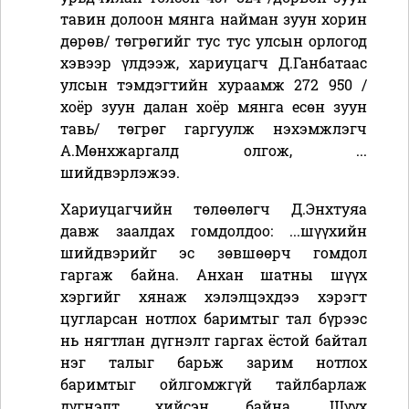
тавин долоон мянга найман зуун хорин
дөрөв/ төгрөгийг тус тус
улсын орлогод
хэвээр үлдээж
, хариуцагч Д.Ганбатаас
улсын тэмдэгтийн хураамж 272 950 /
хоёр зуун далан хоёр мянга есөн зуун
тавь/ төгрөг гаргуулж нэхэмжлэгч
А.Мөнхжаргалд
олго
ж
,
...
шийдвэрлэжээ.
Хариуцагчийн төлөөлөгч Д.Энхтуяа
давж заалдах гомдолдоо: ...шүүхийн
шийдвэрийг эс зөвшөөрч гомдол
гаргаж байна. Анхан шатны шүүх
хэргийг хянаж хэлэлцэхдээ хэрэгт
цугларсан нотлох баримтыг тал бүрээс
нь нягтлан дүгнэлт гаргах ёстой байтал
нэг талыг барьж зарим нотлох
баримтыг ойлгомжгүй тайлбарлаж
дүгнэлт хийсэн байна. Шүүх