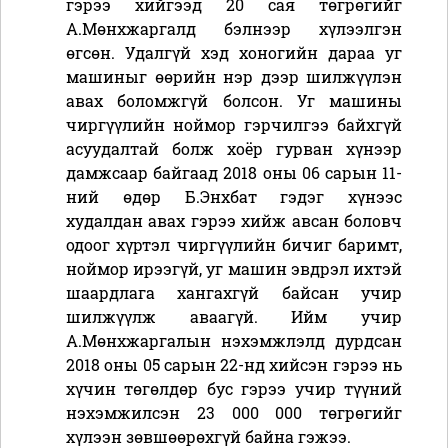
гэрээ хийгээд 20 сая төгрөгийг
А.Мөнхжаргалд бэлнээр хүлээлгэн
өгсөн. Удалгүй хэд хоногийн дараа уг
машиныг өөрийн нэр дээр шилжүүлэн
авах боломжгүй болсон. Уг машины
чиргүүлийн ноймор гэрчилгээ байхгүй
асуудалтай болж хоёр гурван хүнээр
дамжсаар байгаад 2018 оны 06 сарын 11-
ний өдөр Б.Энхбат гэдэг хүнээс
худалдан авах гэрээ хийж авсан боловч
одоог хүртэл чиргүүлийн бичиг баримт,
ноймор ирээгүй, уг машин эвдрэл ихтэй
шаардлага хангахгүй байсан учир
шилжүүлж аваагүй. Ийм учир
А.Мөнхжаргалын нэхэмжлэлд дурдсан
2018 оны 05 сарын 22-нд хийсэн гэрээ нь
хүчин төгөлдөр бус гэрээ учир түүний
нэхэмжилсэн 23 000 000 төгрөгийг
хүлээн зөвшөөрөхгүй байна гэжээ.