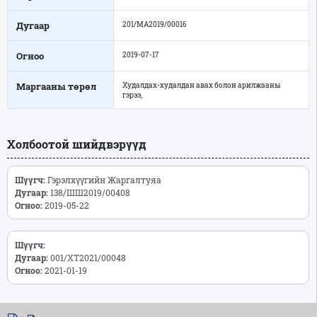
Дугаар
201/МА2019/00016
Огноо
2019-07-17
Маргааны төрөл
Худалдах-худалдан авах болон арилжааны
гэрээ,
Холбоотой шийдвэрүүд
Шүүгч:
Гэрэлхүүгийн Жаргалтуяа
Дугаар:
138/ШШ2019/00408
Огноо:
2019-05-22
Шүүгч:
Дугаар:
001/ХТ2021/00048
Огноо:
2021-01-19