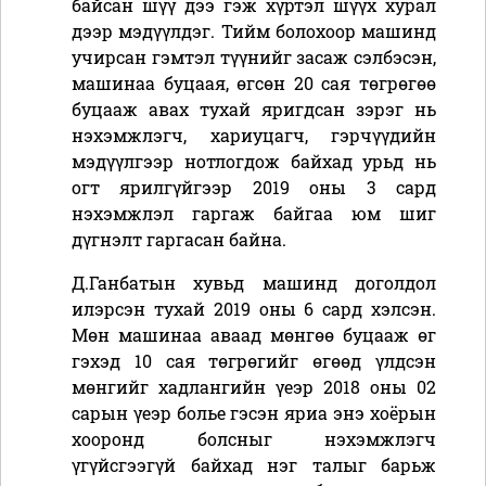
байсан шүү дээ гэж хүртэл шүүх хурал
дээр мэдүүлдэг. Тийм болохоор машинд
учирсан гэмтэл түүнийг засаж сэлбэсэн,
машинаа буцаая, өгсөн 20 сая төгрөгөө
буцааж авах тухай яригдсан зэрэг нь
нэхэмжлэгч, хариуцагч, гэрчүүдийн
мэдүүлгээр нотлогдож байхад урьд нь
огт ярилгүйгээр 2019 оны 3 сард
нэхэмжлэл гаргаж байгаа юм шиг
дүгнэлт гаргасан байна.
Д.Ганбатын хувьд машинд доголдол
илэрсэн тухай 2019 оны 6 сард хэлсэн.
Мөн машинаа аваад мөнгөө буцааж өг
гэхэд 10 сая төгрөгийг өгөөд үлдсэн
мөнгийг хадлангийн үеэр 2018 оны 02
сарын үеэр болье гэсэн яриа энэ хоёрын
хооронд болсныг нэхэмжлэгч
үгүйсгээгүй байхад нэг талыг барьж