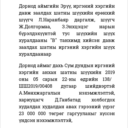
Дорнод аймгийн Эрүү, иргэний хэргийн
давж заалдах шатны шүүхийн ерөнхий
шүүгч Л.Наранбаяр даргалж, шүүгч
Ж.Долгормаа, З.Энхцэцэг нарын
бүрэлдэхүүнтэй тус шүүхийн шүүх
хуралдааны "В" танхимд хийсэн давж
заалдах шатны иргэний хэргийн шүүх
хуралдаанаар
Дорнод аймаг дахь Сум дундын иргэний
хэргийн анхан шатны шүүхийн 201
9
оны
0
5 сарын 22-ны өдрийн 138/
ШШ2019/00408 дугаар
шийдвэртэй
А.Мөнхжаргалын нэхэмжлэлтэй,
хариуцагч Д.Ганбатад холбогдох
худалдах худалдан авах гэрээний үүрэг
23
000
000 төгрөг гаргуулахыг хүссэн
үндсэн нэхэмжлэлтэй,