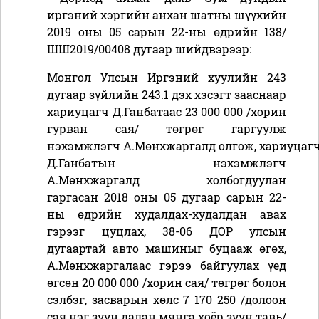
иргэний хэргийн анхан шатны шүүхийн
2019 оны 05 сарын 22-ны өдрийн 138/
ШШ2019/00408 дугаар шийдвэрээр:
Монгол Улсын
Иргэний хуулийн 243
дугаар зүйлийн 243.1 дэх хэсэгт зааснаар
хариуцагч Д.Ганбатаас
23 000 000 /хорин
гурван сая/
төгрөг гаргуулж
нэхэмжлэгч
А.Мөнхжаргалд
олгож,
хариуцаг
Д.Ганбатын нэхэмжлэгч
А.Мөнхжаргалд холбогдуулан
гаргасан 2018 оны 05 дугаар сарын 22-
ны өдрийн худалдах-худалдан авах
гэрээг цуцлах, 38-06 ДОР улсын
дугаартай авто машиныг буцааж өгөх,
А.Мөнхжаргалаас гэрээ байгуулах үед
өгсөн 20 000 000 /хорин сая/ төгрөг болон
сэлбэг, засварын хөлс 7 170 250 /долоон
сая нэг зуун далан мянга хоёр зуун тавь/