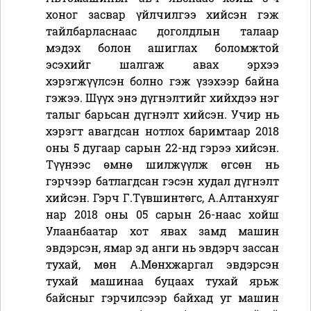
хоног засвар үйлчилгээ хийсэн гэж
тайлбарласнаас доголдлын талаар
мэдэх болон ашиглах боломжтой
эсэхийг шалгаж авах эрхээ
хэрэгжүүлсэн болно гэж үзэхээр байна
гэжээ. Шүүх энэ дүгнэлтийг хийхдээ нэг
талыг барьсан дүгнэлт хийсэн. Учир нь
хэрэгт авагдсан нотлох баримтаар 2018
оны 5 дугаар сарын 22-нд гэрээ хийсэн.
Түүнээс өмнө шилжүүлж өгсөн нь
гэрчээр батлагдсан гэсэн худал дүгнэлт
хийсэн. Гэрч Г.Түвшинтөгс, А.Алтанхуяг
нар 2018 оны 05 сарын 26-наас хойш
Улаанбаатар хот явах замд машин
эвдэрсэн, ямар эд анги нь эвдэрч зассан
тухай, мөн А.Мөнхжаргал эвдэрсэн
тухай машинаа буцаах тухай ярьж
байсныг гэрчилсээр байхад уг машин