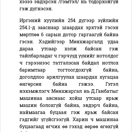
хэзээ эвдэрсэн /гэмтэл/ нь тодорхойгүй
гэж дүгнэсэн.
Иргэний хуулийн 254 дүгээр зүйлийн
254.1-д зааснаар шаардах эрхтэй гэсэн
мөртлөө 6 сарын дотор гаргаагүй байна
гэсэн. Хэдийгээр Мөнхжаргалд удаа
дараа утсаар хэлж байсан гэж
тайлбарладаг ч гэрчүүд үүнийг нотолдог
ч гэрээнээс татгалзсан байдал нотлох
баримтаар тогтоогдохгүй байна,
доголдлоо арилгуулах шаардах хугацаа
өнгөрсөн байна гэжээ. Гэтэл
нэхэмжлэгч Мөнхжаргал нь Д.Ганбатыг
машинаа авснаас хойш утсаар ярьж
машин болохгүй байна, эвдэрч байна,
наймаагаа буцаая гэж ярьж байсан
гэдгийг үгүйсгээгүй. Харин ч машинаа
буцаагаад өгчих өө гэхэд өөрөө өгөхгүй