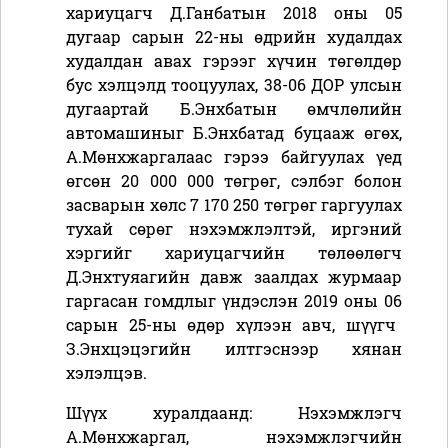
хариуцагч Д.Ганбатын 2018 оны 05
дугаар сарын 22-ны өдрийн худалдах
худалдан авах гэрээг хүчин төгөлдөр
бус хэлцэлд тооцуулах, 38-06 ДОР улсын
дугаартай Б.Энхбатын өмчлөлийн
автомашиныг Б.Энхбатад буцааж өгөх,
А.Мөнхжаргалаас гэрээ байгуулах үед
өгсөн 20 000 000 төгрөг, сэлбэг болон
засварын хөлс 7 170 250 төгрөг гаргуулах
тухай сөрөг нэхэмжлэлтэй,
иргэний
хэргийг
хариуцагчийн төлөөлөгч
Д.Энхтуяагийн давж заалдах журмаар
гаргасан гомдлыг үндэслэн
201
9
оны
06
сарын
25
-н
ы
өдөр хүлээн авч, шүүгч
З.Энхцэцэгийн илтгэснээр хянан
хэлэлцэв.
Шүүх хуралдаанд: Нэхэмжлэгч
А.Мөнхжаргал, нэхэмжлэгчийн