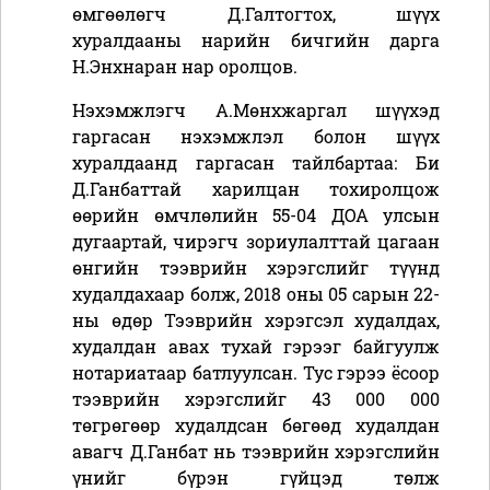
өмгөөлөгч Д.Галтогтох, шүүх
хуралдааны нарийн бичгийн дарга
Н.Энхнаран нар оролцов.
Нэхэмжлэгч А.Мөнхжаргал
шүүхэд
гаргасан
нэхэмжлэл болон шүүх
хуралдаанд гаргасан тайлбартаа
:
Би
Д.Ганбаттай харилцан тохиролцож
өөрийн өмчлөлийн 55-04 ДОА улсын
дугаартай, чирэгч зориулалттай цагаан
өнгийн тээврийн хэрэгслийг түүнд
худалдахаар болж, 2018 оны 05 сарын 22-
ны өдөр Тээврийн хэрэгсэл худалдах,
худалдан авах тухай гэрээг байгуулж
нотариатаар батлуулсан. Тус гэрээ ёсоор
тээврийн хэрэгслийг 43 000 000
төгрөгөөр худалдсан бөгөөд худалдан
авагч Д.Ганбат нь тээврийн хэрэгслийн
үнийг бүрэн гүйцэд төлж