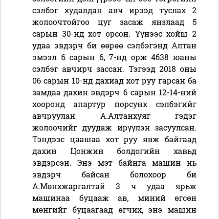
сэлбэг худалдан авч ирээд туслах 2
жолоочтойгоо цуг засаж янзлаад 5
сарын 30-нд хот орсон. Үүнээс хойш 2
удаа эвдэрч би өөрөө сэлбэгэнд Алтан
эмээл 6 сарын 6, 7-нд орж 4638 юаны
сэлбэг авчирч зассан. Тэгээд 2018 оны
06 сарын 10-нд дахиад хот руу гарсан ба
замдаа дахин эвдэрч 6 сарын 12-14-ний
хооронд апартур порсунк сэлбэгийг
авчруулан А.Алтанхуяг гэдэг
жолоочийг дуудаж ирүүлэн засуулсан.
Тэндээс цаашаа хот руу явж байгаад
дахин Цонжин болдогийн хавьд
эвдэрсэн. Энэ мэт байнга машин нь
эвдэрч байсан болохоор би
А.Мөнхжаргалтай 3 ч удаа ярьж
машинаа буцааж ав, миний өгсөн
мөнгийг буцаагаад өгчих, энэ машин