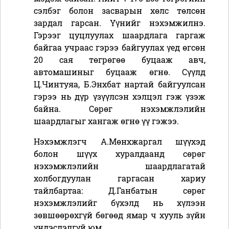
сэлбэг болон засварын хөлс төлсөн
зардал гарсан. Үүнийг нэхэмжилнэ.
Гэрээг цуцлуулах шаардлага гаргаж
байгаа учраас гэрээ байгуулах үед өгсөн
20 сая төгрөгөө буцааж авч,
автомашиныг буцааж өгнө. Сүүлд
Ц.Чинтуяа, Б.Энхбат нартай байгуулсан
гэрээ нь дүр үзүүлсэн хэлцэл гэж үзэж
байна. Сөрөг нэхэмжлэлийн
шаардлагыг хангаж өгнө үү гэжээ.
Нэхэмжлэгч
А.Мөнхжаргал шүүхэд
болон шүүх хуралдаанд
сөрөг
нэхэмжлэлийн шаардлагатай
холбогдуулан гаргасан хариу
тайлбартаа:
Д.Ганбатын сөрөг
нэхэмжлэлийг бүхэлд нь хүлээн
зөвшөөрөхгүй бөгөөд ямар ч хууль зүйн
үндэслэлгүй юм.