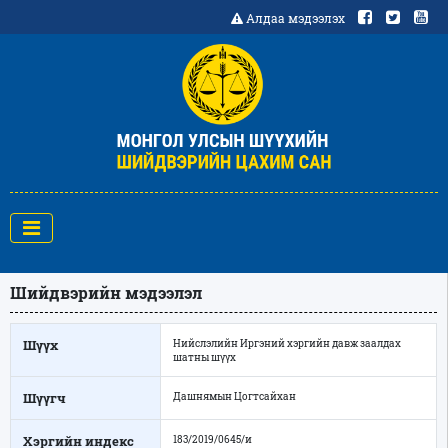
Алдаа мэдээлэх
Шийдвэрийн мэдээлэл
Шүүх
Нийслэлийн Иргэний хэргийн давж заалдах
шатны шүүх
Шүүгч
Дашнямын Цогтсайхан
Хэргийн индекс
183/2019/0645/и