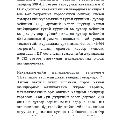
зардалд 299 418 төгрөг гаргуулан нэхэмжлэгч Х
СӨХ -д олгож, нэхэмжлэлийн шаардлагаас үлдэх 1
684 642 төгрөгийг хэрэгсэхгүй болгож, Улсын
тэмдэгтийн хураамжийн тухай хуулийн 7 дугаар
зүйлийн 7.1.1, Иргэний хэрэг шүүхэд хянан
шийдвэрлэх тухай хуулийн 56 дугаар зүйлийн
56.2, 57 дугаар зүйлийн 57.2, 60 дугаар зүйлийн
60.1-д заасныг баримтлан нэхэмжлэгчийн улсын
тэмдэгтийн хураамжид урьдчилан төлсөн 46 694
төгрөгийг улсын орлогод хэвээр үлдээж,
хариуцагч Ц.Г оос улсын тэмдэгтийн хураамжид
9 632 төгрөг гаргуулан нэхэмжлэгчид олгож
шийдвэрлэжээ.
Нэхэмжлэгчийн итгэмжлэгдсэн төлөөлөгч
Т.Батчимэг гаргасан давж заалдах гомдолдоо: “...
Анхан шатны шүүх иргэний хэрэг хянан
шийдвэрлэх ажиллагааны журам зөрчиж,
нэхэмжлэгчийн эрх ашгийг хөндсөн шийдвэр
гаргасан. Хан-Уул дүүргийн засаг даргаас 2011
оны 02 дугаар сарын 22-ны өдөр Х СӨХ -ны
шинэчилсэн бүртгэлийг хийж, үйл ажиллагаа
явуулах гэрчилгээг хугацаатай болгож, жил бүр