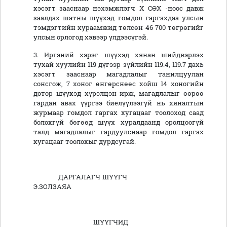
хэсэгт зааснаар нэхэмжлэгч Х СӨХ -ноос давж
заалдах шатны шүүхэд гомдол гаргахдаа улсын
тэмдэгтийн хураамжид төлсөн 46 700 төгрөгийг
улсын орлогод хэвээр үлдээсүгэй.
3. Иргэний хэрэг шүүхэд хянан шийдвэрлэх
тухай хуулийн 119 дүгээр зүйлийн 119.4, 119.7 дахь
хэсэгт зааснаар магадлалыг танилцуулан
сонсгож, 7 хоног өнгөрснөөс хойш 14 хоногийн
дотор шүүхэд хүрэлцэн ирж, магадлалыг өөрөө
гардан авах үүргээ биелүүлээгүй нь хяналтын
журмаар гомдол гаргах хугацааг тоолоход саад
болохгүй бөгөөд шүүх хуралдаанд оролцоогүй
талд магадлалыг гардуулснаар гомдол гаргах
хугацааг тоолохыг дурдсугай.
ДАРГАЛАГЧ ШҮҮГЧ
Э.ЗОЛЗАЯА
ШҮҮГЧИД