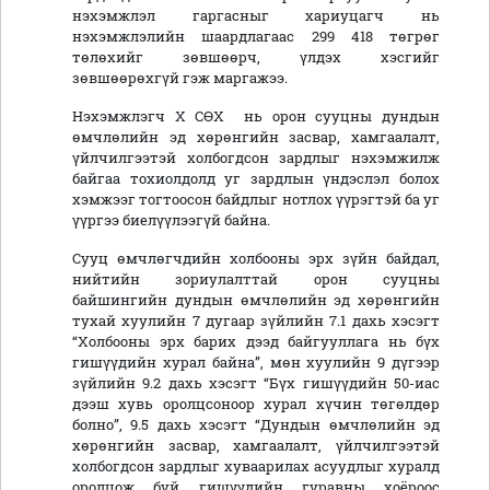
нэхэмжлэл гаргасныг хариуцагч нь
нэхэмжлэлийн шаардлагаас 299 418 төгрөг
төлөхийг зөвшөөрч, үлдэх хэсгийг
зөвшөөрөхгүй гэж маргажээ.
Нэхэмжлэгч Х СӨХ нь орон сууцны дундын
өмчлөлийн эд хөрөнгийн засвар, хамгаалалт,
үйлчилгээтэй холбогдсон зардлыг нэхэмжилж
байгаа тохиолдолд уг зардлын үндэслэл болох
хэмжээг тогтоосон байдлыг нотлох үүрэгтэй ба уг
үүргээ биелүүлээгүй байна.
Сууц өмчлөгчдийн холбооны эрх зүйн байдал,
нийтийн зориулалттай орон сууцны
байшингийн дундын өмчлөлийн эд хөрөнгийн
тухай хуулийн 7 дугаар зүйлийн 7.1 дахь хэсэгт
“Холбооны эрх барих дээд байгууллага нь бүх
гишүүдийн хурал байна”, мөн хуулийн 9 дүгээр
зүйлийн 9.2 дахь хэсэгт “Бүх гишүүдийн 50-иас
дээш хувь оролцсоноор хурал хүчин төгөлдөр
болно”, 9.5 дахь хэсэгт “Дундын өмчлөлийн эд
хөрөнгийн засвар, хамгаалалт, үйлчилгээтэй
холбогдсон зардлыг хуваарилах асуудлыг хуралд
оролцож буй гишүүдийн гуравны хоёроос