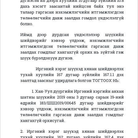
дүгнэсэн нь дээрх хуулийн 10 дугаар зүйлийн 10.8
дахь хэсэгт заасантай нийцсэн байх тул энэ
талаар гаргасан нэхэмжлэгчийн итгэмжлэгдсэн
төлөөлөгчийн давж заалдах гомдол үндэслэлгүй
болно.
Иймд дээр дурдсан үндэслэлээр шүүхийн
шийдвэрийг хэвээр үлдээж, нэхэмжлэгчийн
итгэмжлэгдсэн төлөөлөгчийн гаргасан давж
заалдах гомдлыг хангахгүй орхих нь зүйтэй гэж
шүүх бүрэлдэхүүн дүгнэв.
Иргэний хэрэг шүүхэд хянан шийдвэрлэх
тухай хуулийн 167 дугаар зүйлийн 167.1.1 дэх
заалтад заасныг удирдлага болгон ТОГТООХ НЬ:
1. Хан-Уул дүүргийн Иргэний хэргийн анхан
шатны шүүхийн 2019 оны 3 дугаар сарын 19-ний
өдрийн 183/ШШ2019/00645 дугаар шийдвэрийг
хэвээр үлдээж, нэхэмжлэгчийн итгэмжлэгдсэн
төлөөлөгчийн гаргасан давж заалдах гомдлыг
хангахгүй орхисугай.
2. Иргэний хэрэг шүүхэд хянан шийдвэрлэх
тухай хуулийн 162 дугаар зүйлийн 162.4 дэх