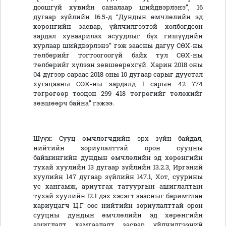
доошгүй хувийн саналаар шийдвэрлэнэ”, 16
дугаар зүйлийн 16.5-д “Дундын өмчлөлийн эд
хөрөнгийн засвар, үйлчилгээтэй холбогдсон
зардал хуваарилах асуудлыг бүх гишүүдийн
хурлаар шийдвэрлэнэ” гэж заасны дагуу СӨХ-ны
төлбөрийг тогтоогоогүй байх тул СӨХ-ны
төлбөрийг хүлээн зөвшөөрөхгүй. Харин 2018 оны
04 дүгээр сараас 2018 оны 10 дугаар сарыг дуустал
хугацааны СӨХ-ны зардалд 1 сарын 42 774
төгрөгөөр тооцон 299 418 төгрөгийг төлөхийг
зөвшөөрч байна” гэжээ.
Шүүх: Сууц өмчлөгчдийн эрх зүйн байдал,
нийтийн зориулалттай орон сууцны
байшингийн дундын өмчлөлийн эд хөрөнгийн
тухай хуулийн 13 дугаар зүйлийн 13.2.3, Иргэний
хуулийн 147 дугаар зүйлийн 147.1, Хот, суурины
ус хангамж, ариутгах татуургын ашиглалтын
тухай хуулийн 12.1 дэх хэсэгт заасныг баримтлан
хариуцагч Ц.Г оос нийтийн зориулалттай орон
сууцны дундын өмчлөлийн эд хөрөнгийн
ашиглалт, хамгаалалт, засвар, үйлчилгээний