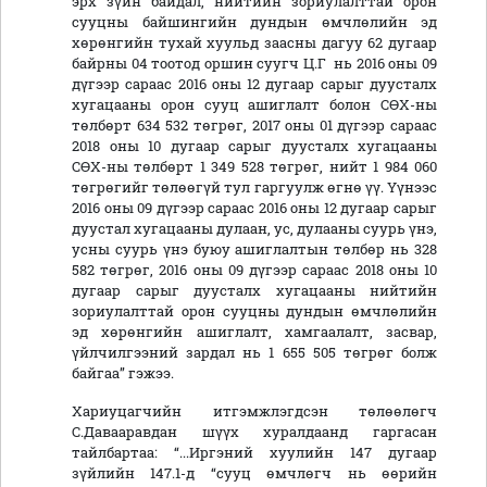
эрх зүйн байдал, нийтийн зориулалттай орон
сууцны байшингийн дундын өмчлөлийн эд
хөрөнгийн тухай хуульд заасны дагуу 62 дугаар
байрны 04 тоотод оршин суугч Ц.Г нь 2016 оны 09
дүгээр сараас 2016 оны 12 дугаар сарыг дуусталх
хугацааны орон сууц ашиглалт болон СӨХ-ны
төлбөрт 634 532 төгрөг, 2017 оны 01 дүгээр сараас
2018 оны 10 дугаар сарыг дуусталх хугацааны
СӨХ-ны төлбөрт 1 349 528 төгрөг, нийт 1 984 060
төгрөгийг төлөөгүй тул гаргуулж өгнө үү. Үүнээс
2016 оны 09 дүгээр сараас 2016 оны 12 дугаар сарыг
дуустал хугацааны дулаан, ус, дулааны суурь үнэ,
усны суурь үнэ буюу ашиглалтын төлбөр нь 328
582 төгрөг, 2016 оны 09 дүгээр сараас 2018 оны 10
дугаар сарыг дуусталх хугацааны нийтийн
зориулалттай орон сууцны дундын өмчлөлийн
эд хөрөнгийн ашиглалт, хамгаалалт, засвар,
үйлчилгээний зардал нь 1 655 505 төгрөг болж
байгаа” гэжээ.
Хариуцагчийн итгэмжлэгдсэн төлөөлөгч
С.Давааравдан шүүх хуралдаанд гаргасан
тайлбартаа: “...Иргэний хуулийн 147 дугаар
зүйлийн 147.1-д “сууц өмчлөгч нь өөрийн