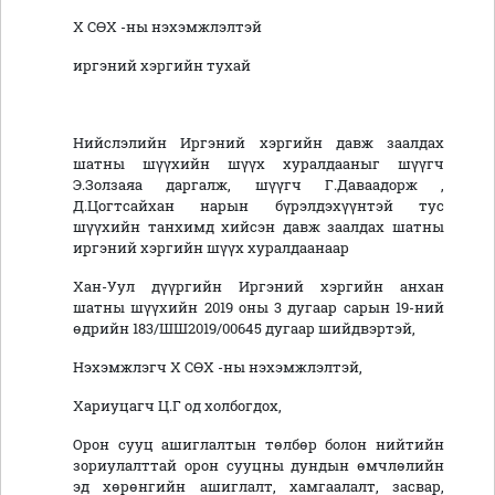
Х СӨХ -ны нэхэмжлэлтэй
иргэний хэргийн тухай
Нийслэлийн Иргэний хэргийн давж заалдах
шатны шүүхийн шүүх хуралдааныг шүүгч
Э.Золзаяа даргалж, шүүгч Г.Даваадорж ,
Д.Цогтсайхан нарын бүрэлдэхүүнтэй тус
шүүхийн танхимд хийсэн давж заалдах шатны
иргэний хэргийн шүүх хуралдаанаар
Хан-Уул дүүргийн Иргэний хэргийн анхан
шатны шүүхийн 2019 оны 3 дугаар сарын 19-ний
өдрийн 183/ШШ2019/00645 дугаар шийдвэртэй,
Нэхэмжлэгч Х СӨХ -ны нэхэмжлэлтэй,
Хариуцагч Ц.Г од холбогдох,
Орон сууц ашиглалтын төлбөр болон нийтийн
зориулалттай орон сууцны дундын өмчлөлийн
эд хөрөнгийн ашиглалт, хамгаалалт, засвар,