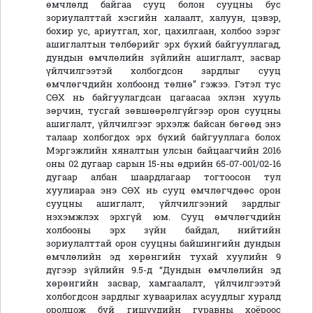
өмчлөлд байгаа сууц болон сууцны бус
зориулалттай хэсгийн халаалт, халуун, цэвэр,
бохир ус, ариутгал, хог, цахилгаан, холбоо зэрэг
ашиглалтын төлбөрийг эрх бүхий байгууллагад,
дундын өмчлөлийн зүйлийн ашиглалт, засвар
үйлчилгээтэй холбогдсон зардлыг сууц
өмчлөгчдийн холбоонд төлнө” гэжээ. Гэтэл тус
СӨХ нь байгуулагдсан цагаасаа эхлэн хууль
зөрчин, тусгай зөвшөөрөлгүйгээр орон сууцны
ашиглалт, үйлчилгээг эрхэлж байсан бөгөөд энэ
талаар холбогдох эрх бүхий байгууллага болох
Мэргэжлийн хяналтын улсын байцаагчийн 2016
оны 02 дугаар сарын 15-ны өдрийн 65-07-001/02-16
дугаар албан шаардлагаар тогтоосон тул
хуулиараа энэ СӨХ нь сууц өмчлөгчдөөс орон
сууцны ашиглалт, үйлчилгээний зардлыг
нэхэмжлэх эрхгүй юм. Сууц өмчлөгчдийн
холбооны эрх зүйн байдал, нийтийн
зориулалттай орон сууцны байшингийн дундын
өмчлөлийн эд хөрөнгийн тухай хуулийн 9
дүгээр зүйлийн 9.5-д “Дундын өмчлөлийн эд
хөрөнгийн засвар, хамгаалалт, үйлчилгээтэй
холбогдсон зардлыг хуваарилах асуудлыг хуралд
оролцож буй гишүүдийн гуравны хоёроос