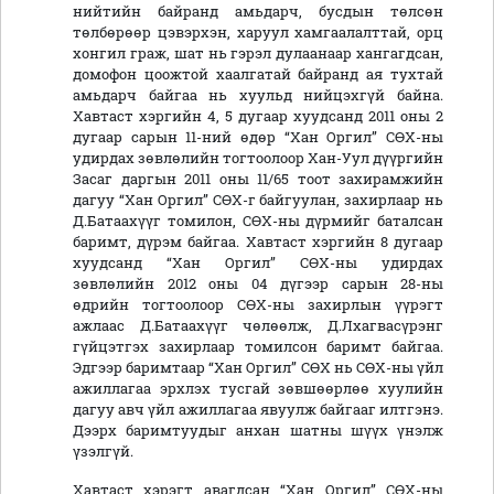
нийтийн байранд амьдарч, бусдын төлсөн
төлбөрөөр цэвэрхэн, харуул хамгаалалттай, орц
хонгил граж, шат нь гэрэл дулаанаар хангагдсан,
домофон цоожтой хаалгатай байранд ая тухтай
амьдарч байгаа нь хуульд нийцэхгүй байна.
Хавтаст хэргийн 4, 5 дугаар хуудсанд 2011 оны 2
дугаар сарын 11-ний өдөр “Хан Оргил” СӨХ-ны
удирдах зөвлөлийн тогтоолоор Хан-Уул дүүргийн
Засаг даргын 2011 оны 11/65 тоот захирамжийн
дагуу “Хан Оргил” СӨХ-г байгуулан, захирлаар нь
Д.Батаахүүг томилон, СӨХ-ны дүрмийг баталсан
баримт, дүрэм байгаа. Хавтаст хэргийн 8 дугаар
хуудсанд “Хан Оргил” СӨХ-ны удирдах
зөвлөлийн 2012 оны 04 дүгээр сарын 28-ны
өдрийн тогтоолоор СӨХ-ны захирлын үүрэгт
ажлаас Д.Батаахүүг чөлөөлж, Д.Лхагвасүрэнг
гүйцэтгэх захирлаар томилсон баримт байгаа.
Эдгээр баримтаар “Хан Оргил” СӨХ нь СӨХ-ны үйл
ажиллагаа эрхлэх тусгай зөвшөөрлөө хуулийн
дагуу авч үйл ажиллагаа явуулж байгааг илтгэнэ.
Дээрх баримтуудыг анхан шатны шүүх үнэлж
үзэлгүй.
Хавтаст хэрэгт авагдсан “Хан Оргил” СӨХ-ны