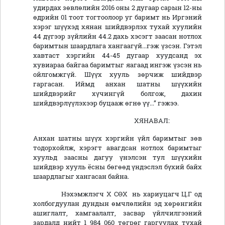
удирдах зөвлөлийн 2016 оны 2 дугаар сарын 12-ны
өдрийн 01 тоот тогтоолоор уг баримт нь Иргэний
хэрэг шүүхэд хянан шийдвэрлэх тухай хуулийн
44 дүгээр зүйлийн 44.2 дахь хэсэгт заасан нотлох
баримтын шаардлага хангаагүй...гэж үзсэн. Гэтэл
хавтаст хэргийн 44-45 дугаар хуудсанд эх
хувиараа байгаа баримтыг яагаад ингэж үзсэн нь
ойлгомжгүй. Шүүх хууль зөрчиж шийдвэр
гаргасан. Иймд анхан шатны шүүхийн
шийдвэрийг хүчингүй болгож, дахин
шийдвэрлүүлэхээр буцааж өгнө үү...” гэжээ.
ХЯНАВАЛ:
Анхан шатны шүүх хэргийн үйл баримтыг зөв
тодорхойлж, хэрэгт авагдсан нотлох баримтыг
хуульд заасны дагуу үнэлсэн тул шүүхийн
шийдвэр хууль ёсны бөгөөд үндэслэл бүхий байх
шаардлагыг хангасан байна.
Нэхэмжлэгч Х СӨХ нь хариуцагч Ц.Г од
холбогдуулан дундын өмчлөлийн эд хөрөнгийн
ашиглалт, хамгаалалт, засвар үйлчилгээний
зардалд нийт 1 984 060 төгрөг гаргуулах тухай