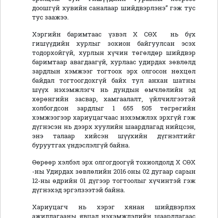
доошгүй хувийн саналаар шийдвэрлэнэ” гэж тус
тус заажээ.
Хэргийн баримтаас үзвэл Х СӨХ нь бүх
гишүүдийн хурлыг зохион байгуулсан эсэх
тодорхойгүй, хурлын хүчин төгөлдөр шийдвэр
баримтаар авагдаагүй, хурлаас удирдах зөвлөлд
зардлын хэмжээг тогтоох эрх олгосон нөхцөл
байдал тогтоогдохгүй байх тул анхан шатны
шүүх нэхэмжлэгч нь дундын өмчлөлийн эд
хөрөнгийн засвар, хамгаалалт, үйлчилгээтэй
холбогдсон зардлыг 1 655 505 төгрөгийн
хэмжээгээр хариуцагчаас нэхэмжлэх эрхгүй гэж
дүгнэсэн нь дээрх хуулийн шаардлагад нийцсэн,
энэ талаар хийсэн шүүхийн дүгнэлтийг
буруутгах үндэслэлгүй байна.
Өөрөөр хэлбэл эрх олгогдоогүй тохиолдолд Х СӨХ
-ны Удирдах зөвлөлийн 2016 оны 02 дугаар сарын
12-ны өдрийн 01 дүгээр тогтоолыг хүчинтэй гэж
дүгнэхэд эргэлзээтэй байна.
Хариуцагч нь хэрэг хянан шийдвэрлэх
ажиллагааны явцад нэхэмжлэлийн шаардлагаас