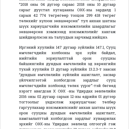
“2018 оны 04 дүгээр сараас 2018 оны 10 дугаар
сарыг дуустал хугацааны СӨХ-ны зардалд 1
сарын 42 774 төгрөгөөр тооцон 299 418 төгрөг
төлөхийг хүлээн зөвшөөрсөн” тул анхан шатны
шүүх хариуцагчийн нэхэмжлэлийн шаардлагыг
зөвшөөрсөн хэмжээнд нэхэмжлэлийг хангаж
шийдвэрлэсэн нь талуудын зарчимд нийцнэ.
Иргэний хуулийн 147 дугаар зүйлийн 147.1, Сууц
өмчлөгчдийн холбооны эрх зүйн байдал,
нийтийн зориулалттай орон сууцны
байшингийн дундын өмчлөлийн эд хөрөнгийн
тухай хуулийн 13 дугаар зүйлийн 13.2.3-т заасан
“дундын өмчлөлийн зүйлийн ашиглалт, засвар
үйлчилгээтэй холбогдсон зардлыг сууц
өмчлөгчдийн холбоонд төлөх үүрэг”-тэй бөгөөд
хэрэгт авагдсан Х СӨХ -ны Удирдах зөвлөлийн
2016 оны 02 дугаар сарын 12-ны өдрийн 01 дүгээр
тогтоолыг үндэслэж хариуцагчаас төлбөр
гаргуулахаар нэхэмжилснийг анхан шатны шүүх
орон сууцны дундын өмчлөлийн ашиглалт,
хамгаалалттай холбогдсон зардлыг хуваарилах
эрхийг СӨХ-ны Удирдах зөвлөлд олгоогүй гэж