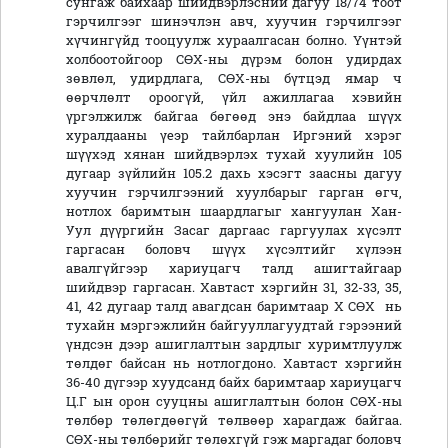
сунгаж байхаар шийдвэрлэсний дагуу 18/74 тоот
гэрчилгээг шинэчлэн авч, хуучин гэрчилгээг
хүчингүйд тооцуулж хураалгасан болно. Үүнтэй
холбоотойгоор СӨХ-ны дүрэм болон удирдах
зөвлөл, удирдлага, СӨХ-ны бүтцэд ямар ч
өөрчлөлт ороогүй, үйл ажиллагаа хэвийн
үргэлжилж байгаа бөгөөд энэ байдлаа шүүх
хуралдааны үеэр тайлбарлан Иргэний хэрэг
шүүхэд хянан шийдвэрлэх тухай хуулийн 105
дугаар зүйлийн 105.2 дахь хэсэгт заасны дагуу
хуучин гэрчилгээний хуулбарыг гарган өгч,
нотлох баримтын шаардлагыг хангуулан Хан-
Уул дүүргийн Засаг даргаас гаргуулах хүсэлт
гаргасан боловч шүүх хүсэлтийг хүлээн
авалгүйгээр хариуцагч талд ашигтайгаар
шийдвэр гаргасан. Хавтаст хэргийн 31, 32-33, 35,
41, 42 дугаар талд авагдсан баримтаар Х СӨХ нь
тухайн мэргэжлийн байгууллагуудтай гэрээний
үндсэн дээр ашиглалтын зардлыг хуримтлуулж
төлдөг байсан нь нотлогдоно. Хавтаст хэргийн
36-40 дүгээр хуудсанд байх баримтаар хариуцагч
Ц.Г ын орон сууцны ашиглалтын болон СӨХ-ны
төлбөр төлөгдөөгүй төлвөөр харагдаж байгаа.
СӨХ-ны төлбөрийг төлөхгүй гэж маргадаг боловч