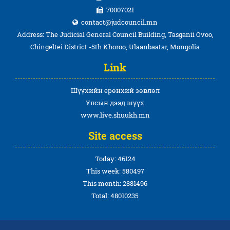
70007021
contact@judcouncil.mn
Address: The Judicial General Council Building, Tasganii Ovoo,
Chingeltei District -5th Khoroo, Ulaanbaatar, Mongolia
Link
Шүүхийн ерөнхий зөвлөл
Улсын дээд шүүх
www.live.shuukh.mn
Site access
Today: 46124
This week: 580497
This month: 2881496
Total: 48010235