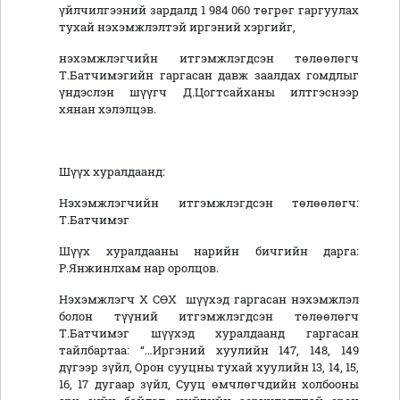
үйлчилгээний зардалд 1 984 060 төгрөг гаргуулах
тухай нэхэмжлэлтэй иргэний хэргийг,
нэхэмжлэгчийн итгэмжлэгдсэн төлөөлөгч
Т.Батчимэгийн гаргасан давж заалдах гомдлыг
үндэслэн шүүгч Д.Цогтсайханы илтгэснээр
хянан хэлэлцэв.
Шүүх хуралдаанд:
Нэхэмжлэгчийн итгэмжлэгдсэн төлөөлөгч:
Т.Батчимэг
Шүүх хуралдааны нарийн бичгийн дарга:
Р.Янжинлхам нар оролцов.
Нэхэмжлэгч Х СӨХ шүүхэд гаргасан нэхэмжлэл
болон түүний итгэмжлэгдсэн төлөөлөгч
Т.Батчимэг шүүхэд хуралдаанд гаргасан
тайлбартаа: “…Иргэний хуулийн 147, 148, 149
дүгээр зүйл, Орон сууцны тухай хуулийн 13, 14, 15,
16, 17 дугаар зүйл, Сууц өмчлөгчдийн холбооны