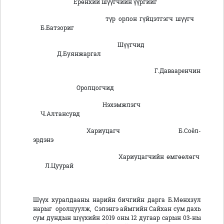
Ерөнхий шүүгчийн үүргийг
түр орлон гүйцэтгэгч шүүгч
Б.Батзориг
Шүүгчид
Д.Буянжаргал
Г.Давааренчин
Оролцогчид
Нэхэмжлэгч
Ч.Алтансувд
Хариуцагч Б.Соёл-
эрдэнэ
Хариуцагчийн өмгөөлөгч
Л.Цуурай
Шүүх хуралдааны нарийн бичгийн дарга Б.Мөнхзул
нарыг оролцуулж, Сэлэнгэ аймгийн Сайхан сум дахь
сум дундын шүүхийн 2019 оны 12 дугаар сарын 03-ны