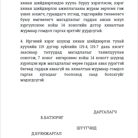
хянан шийдвэрлэхдээ хууль буруу хэрэглэсэн, хэрэг
хянан шийдвэрлэх ажиллагааны журам зөрчсөн гэж
үзвэл зохигч, гуравдагч этгээд, тэдгээрийн төлөөлөгч
буюу өмгөөлөгч магадлалыг гардан авсан эсхүл
хүргүүлснээс хойш 14 хоногийн дотор хяналтын
журмаар гомдол гаргах эрхтэйг дурдсугай.
4. Иргэний хэрэг шүүхэд хянан шийдвэрлэх тухай
хуулийн 119 дүгээр зүйлийн 119.4, 119.7 дахь хэсэгт
зааснаар талуудад магадлалыг танилцуулан
сонсгож, 7 хоног өнгөрснөөс хойш 14 хоногт шүүхэд
хүрэлцэн ирж магадлалыг өөрөө гардан авах үүрэгтэй
бөгөөд гардаж аваагүй нь хяналтын журмаар гомдол
гаргах хугацааг тоолоход саад болохгүйг
мэдэгдсүгэй.
ДАРГАЛАГЧ
Б.БАТЗОРИГ
ШҮҮГЧИД
Д.БУЯНЖАРГАЛ