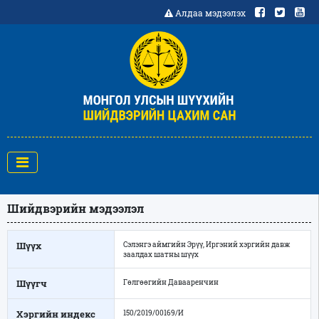
Алдаа мэдээлэх
Шийдвэрийн мэдээлэл
Шүүх
Сэлэнгэ аймгийн Эрүү, Иргэний хэргийн давж
заалдах шатны шүүх
Шүүгч
Гөлгөөгийн Давааренчин
Хэргийн индекс
150/2019/00169/И