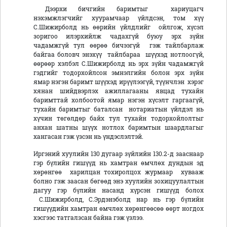
Дээрхи бичгийн баримтыг хариуцагч
нэхэмжлэгчийг хуурамчаар үйлдсэн, том хүү
С.Шижирболд нь өөрийн үйлдлийг ойлгож, хүсэл
зоригоо илэрхийлж чадахгүй буюу эрх зүйн
чадамжгүй тул өөрөө бичээгүй гэж тайлбарлаж
байгаа боловч энэхүү тайлбараа шүүхэд нотлоогүй,
өөрөөр хэлбэл С.Шижирболд нь эрх зүйн чадамжгүй
гэдгийг тодорхойлсон эмнэлгийн болон эрх зүйн
ямар нэгэн баримт шүүхэд ирүүлээгүй, түүнчлэн хэрэг
хянан шийдвэрлэх ажиллагааны явцад тухайн
баримттай холбоотой ямар нэгэн хүсэлт гаргаагүй,
тухайн баримтыг баталсан нотариатын үйлдэл нь
хүчин төгөлдөр байх тул тухайн тодорхойлолтыг
анхан шатны шүүх нотлох баримтын шаардлагыг
хангасан гэж үзсэн нь үндэслэлтэй.
Иргэний хуулийн 130 дугаар зүйлийн 130.2-д зааснаар
гэр бүлийн гишүүд нь хамтран өмчлөх дундын эд
хөрөнгөө харилцан тохиролцох журмаар хувааж
болно гэж заасан бөгөөд энэ хуулийн зохицуулалтын
дагуу гэр бүлийн насанд хүрсэн гишүүд болох
С.Шижирболд, С.Эрдэнэболд нар нь гэр бүлийн
гишүүдийн хамтран өмчлөх хөрөнгөөсөө өөрт ногдох
хэсгээс татгалзсан байна гэж үзлээ.