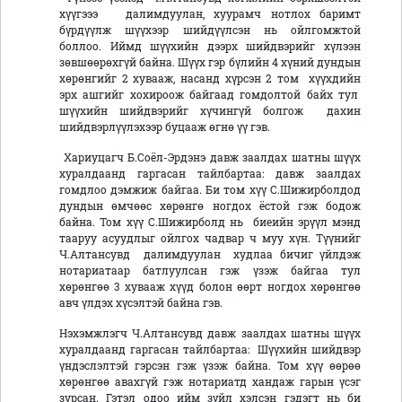
хүүгэээ далимдуулан, хуурамч нотлох баримт
бүрдүүлж шүүхээр шийдүүлсэн нь ойлгомжтой
боллоо. Иймд шүүхийн дээрх шийдвэрийг хүлээн
зөвшөөрөхгүй байна. Шүүх гэр бүлийн 4 хүний дундын
хөрөнгийг 2 хувааж, насанд хүрсэн 2 том хүүхдийн
эрх ашгийг хохироож байгаад гомдолтой байх тул
шүүхийн шийдвэрийг хүчингүй болгож дахин
шийдвэрлүүлэхээр буцааж өгнө үү гэв.
Хариуцагч Б.Соёл-Эрдэнэ давж заалдах шатны шүүх
хуралдаанд гаргасан тайлбартаа: давж заалдах
гомдлоо дэмжиж байгаа. Би том хүү С.Шижирболдод
дундын өмчөөс хөрөнгө ногдох ёстой гэж бодож
байна. Том хүү С.Шижирболд нь биеийн эрүүл мэнд
тааруу асуудлыг ойлгох чадвар ч муу хүн. Түүнийг
Ч.Алтансувд далимдуулан худлаа бичиг үйлдэж
нотариатаар батлуулсан гэж үзэж байгаа тул
хөрөнгөө 3 хувааж хүүд болон өөрт ногдох хөрөнгөө
авч үлдэх хүсэлтэй байна гэв.
Нэхэмжлэгч Ч.Алтансувд давж заалдах шатны шүүх
хуралдаанд гаргасан тайлбартаа: Шүүхийн шийдвэр
үндэслэлтэй гэрсэн гэж үзэж байна. Том хүү өөрөө
хөрөнгөө авахгүй гэж нотариатд хандаж гарын үсэг
зурсан. Гэтэл одоо ийм зүйл хэлсэн гэдэгт нь би