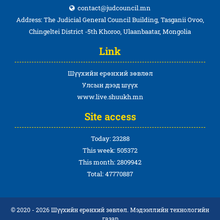
contact@judcouncil.mn
Address: The Judicial General Council Building, Tasganii Ovoo,
Chingeltei District -5th Khoroo, Ulaanbaatar, Mongolia
Link
Шүүхийн ерөнхий зөвлөл
Улсын дээд шүүх
www.live.shuukh.mn
Site access
Today: 23288
This week: 505372
This month: 2809942
Total: 47770887
© 2020 - 2026 Шүүхийн ерөнхий зөвлөл. Мэдээллийн технологийн
газар