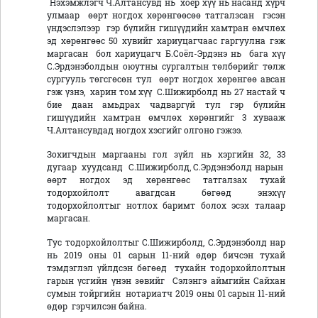
Нэхэмжлэгч Ч.Алтансувд нь хоёр хүү нь насанд хүрч
улмаар өөрт ногдох хөрөнгөөсөө татгалзсан гэсэн
үндэслэлээр гэр бүлийн гишүүдийн хамтран өмчлөх
эд хөрөнгөөс 50 хувийг хариуцагчаас гаргуулна гэж
маргасан бол хариуцагч Б.Соёл-Эрдэнэ нь бага хүү
С.Эрдэнэболдын оюутны сургалтын төлбөрийг төлж
сургууль төгсгөсөн тул өөрт ногдох хөрөнгөө авсан
гэж үзнэ, харин том хүү С.Шижирболд нь 27 настай ч
бие даан амьдрах чадваргүй тул гэр бүлийн
гишүүдийн хамтран өмчлөх хөрөнгийг 3 хувааж
Ч.Алтансувдад ногдох хэсгийг олгоно гэжээ.
Зохигчдын маргааны гол зүйл нь хэргийн 32, 33
дугаар хуудсанд
С.Шижирболд, С.Эрдэнэболд
нарын
өөрт ногдох эд хөрөнгөөс татгалзах тухай
тодорхойлолт авагдсан бөгөөд энэхүү
тодорхойлолтыг нотлох баримт болох эсэх талаар
маргасан.
Тус тодорхойлолтыг С.Шижирболд, С.Эрдэнэболд нар
нь 2019 оны 01 сарын 11-ний өдөр бичсэн тухай
тэмдэглэл үйлдсэн бөгөөд тухайн тодорхойлолтын
гарын үсгийн үнэн зөвийг Сэлэнгэ аймгийн Сайхан
сумын тойргийн нотариатч 2019 оны 01 сарын 11-ний
өдөр гэрчилсэн байна.