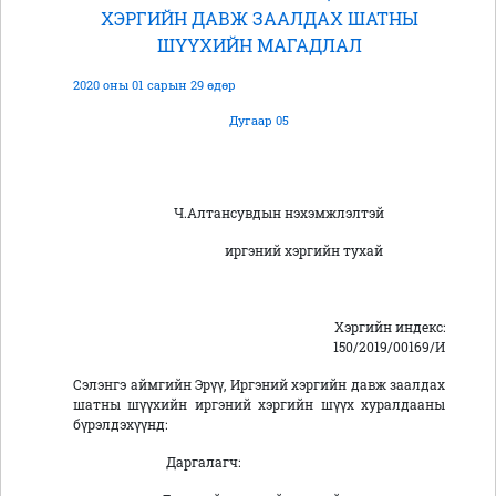
ХЭРГИЙН ДАВЖ ЗААЛДАХ ШАТНЫ
ШҮҮХИЙН МАГАДЛАЛ
2020 оны 01 сарын 29 өдөр
Дугаар 05
Ч.Алтансувдын нэхэмжлэлтэй
иргэний хэргийн тухай
Хэргийн индекс:
150/2019/00169/И
Сэлэнгэ аймгийн Эрүү, Иргэний хэргийн давж заалдах
шатны шүүхийн иргэний хэргийн шүүх хуралдааны
бүрэлдэхүүнд:
Даргалагч: