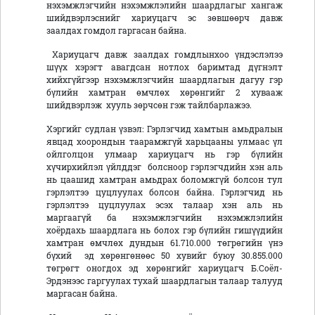
нэхэмжлэгчийн нэхэмжлэлийн шаардлагыг хангаж
шийдвэрлэснийг хариуцагч эс зөвшөөрч давж
заалдах гомдол гаргасан байна.
Хариуцагч давж заалдах гомдлынхоо үндэслэлээ
шүүх хэрэгт авагдсан нотлох баримтад дүгнэлт
хийхгүйгээр нэхэмжлэгчийн шаардлагын дагуу гэр
бүлийн хамтран өмчлөх хөрөнгийг 2 хувааж
шийдвэрлэж хууль зөрчсөн гэж тайлбарлажээ.
Хэргийг судлан үзвэл: Гэрлэгчид хамтын амьдралын
явцад хоорондын таарамжгүй харьцааны улмаас үл
ойлголцон улмаар хариуцагч нь гэр бүлийн
хүчирхийлэл үйлддэг болсноор гэрлэгчдийн хэн аль
нь цаашид хамтран амьдрах боломжгүй болсон тул
гэрлэлтээ цуцлуулах болсон байна. Гэрлэгчид нь
гэрлэлтээ цуцлуулах эсэх талаар хэн аль нь
маргаагүй ба нэхэмжлэгчийн нэхэмжлэлийн
хоёрдахь шаардлага нь болох гэр бүлийн гишүүдийн
хамтран өмчлөх дундын 61.710.000 төгрөгийн үнэ
бүхий эд хөрөнгөнөөс 50 хувийг буюу 30.855.000
төгрөгт оногдох эд хөрөнгийг хариуцагч Б.Соёл-
Эрдэнээс гаргуулах тухай шаардлагын талаар талууд
маргасан байна.