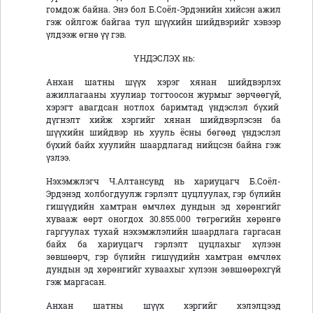
гомдож байна. Энэ бол Б.Соёл-Эрдэнийн хийсэн ажил
гэж ойлгож байгаа тул шүүхийн шийдвэрийг хэвээр
үлдээж өгнө үү гэв.
ҮНДЭСЛЭХ нь:
Анхан шатны шүүх хэрэг хянан шийдвэрлэх
ажиллагааны хуулиар тогтоосон журмыг зөрчөөгүй,
хэрэгт авагдсан нотлох баримтад үндэслэл бүхий
дүгнэлт хийж хэргийг хянан шийдвэрлэсэн ба
шүүхийн шийдвэр нь хууль ёсны бөгөөд үндэслэл
бүхий байх хуулийн шаардлагад нийцсэн байна гэж
үзлээ.
Нэхэмжлэгч Ч.Алтансувд нь хариуцагч Б.Соёл-
Эрдэнэд холбогдуулж гэрлэлт цуцлуулах, гэр бүлийн
гишүүдийн хамтран өмчлөх дундын эд хөрөнгийг
хувааж өөрт оногдох 30.855.000 төгрөгийн хөрөнгө
гаргуулах тухай нэхэмжлэлийн шаардлага гаргасан
байх ба хариуцагч гэрлэлт цуцлахыг хүлээн
зөвшөөрч, гэр бүлийн гишүүдийн хамтран өмчлөх
дундын эд хөрөнгийг хуваахыг хүлээн зөвшөөрөхгүй
гэж маргасан.
Анхан шатны шүүх хэргийг хэлэлцээд