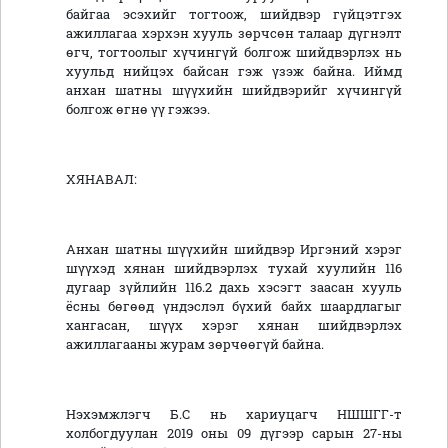
байгаа эсэхийг тогтоож, шийдвэр гүйцэтгэх
ажиллагаа хэрхэн хууль зөрчсөн талаар дүгнэлт
өгч, тогтоолыг хүчингүй болгож шийдвэрлэх нь
хуульд нийцэх байсан гэж үзэж байна. Иймд
анхан шатны шүүхийн шийдвэрийг хүчингүй
болгож өгнө үү гэжээ.
ХЯНАВАЛ:
Анхан шатны шүүхийн шийдвэр Иргэний хэрэг
шүүхэд хянан шийдвэрлэх тухай хуулийн 116
дугаар зүйлийн 116.2 дахь хэсэгт заасан хууль
ёсны бөгөөд үндэслэл бүхий байх шаардлагыг
хангасан, шүүх хэрэг хянан шийдвэрлэх
ажиллагааны журам зөрчөөгүй байна.
Нэхэмжлэгч Б.С нь хариуцагч НШШГГ-т
холбогдуулан 2019 оны 09 дүгээр сарын 27-ны