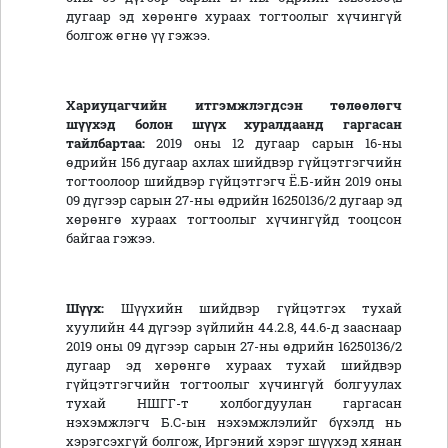
дугаар эд хөрөнгө хураах тогтоолыг хүчингүй
болгож өгнө үү гэжээ.
Хариуцагчийн
итгэмжлэгдсэн
төлөөлөгч
шүүхэд болон шүүх хуралдаанд гаргасан
тайлбартаа:
2019 оны 12 дугаар сарын 16-ны
өдрийн 156 дугаар ахлах шийдвэр гүйцэтгэгчийн
тогтоолоор шийдвэр гүйцэтгэгч Ё.Б-ийн 2019 оны
09 дүгээр сарын 27-ны өдрийн 16250136/2 дугаар эд
хөрөнгө хураах тогтоолыг хүчингүйд тооцсон
байгаа гэжээ.
Шүүх:
Шүүхийн шийдвэр гүйцэтгэх тухай
хуулийн 44 дүгээр зүйлийн 44.2.8, 44.6-д зааснаар
2019 оны 09 дүгээр сарын 27-ны өдрийн 16250136/2
дугаар эд хөрөнгө хураах тухай шийдвэр
гүйцэтгэгчийн тогтоолыг хүчингүй болгуулах
тухай НШГГ-т холбогдуулан гаргасан
нэхэмжлэгч Б.С-ын нэхэмжлэлийг бүхэлд нь
хэрэгсэхгүй болгож, Иргэний хэрэг шүүхэд хянан