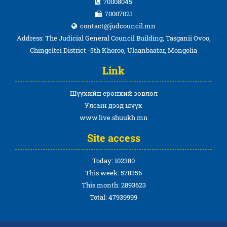
70008045
70007021
contact@judcouncil.mn
Address: The Judicial General Council Building, Tasganii Ovoo,
Chingeltei District -5th Khoroo, Ulaanbaatar, Mongolia
Link
Шүүхийн ерөнхий зөвлөл
Улсын дээд шүүх
www.live.shuukh.mn
Site access
Today: 102380
This week: 578356
This month: 2893623
Total: 47939999