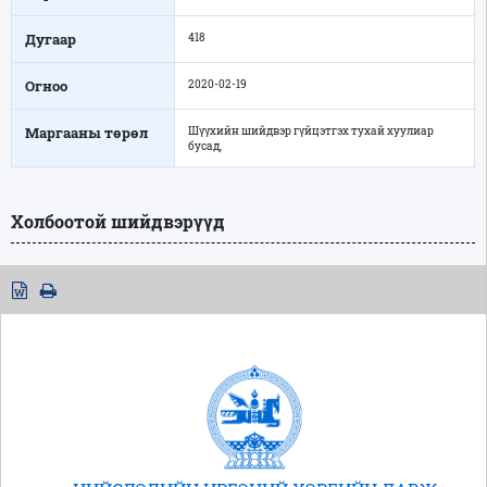
Дугаар
418
Огноо
2020-02-19
Маргааны төрөл
Шүүхийн шийдвэр гүйцэтгэх тухай хуулиар
бусад,
Холбоотой шийдвэрүүд