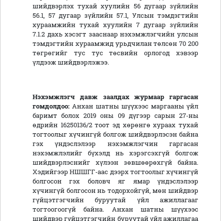
шийдвэрлэх тухай хуулийн 56 дугаар зүйлийн
56.1, 57 дугаар зүйлийн 57.1, Улсын тэмдэгтийн
хураамжийн тухай хуулийн 7 дугаар зүйлийн
7.1.2 дахь хэсэгт зааснаар нэхэмжлэгчийн улсын
тэмдэгтийн хураамжид урьдчилан төлсөн 70 200
төгрөгийг тус тус төсвийн орлогод хэвээр
үлдээж шийдвэрлэжээ.
Нэхэмжлэгч давж заалдах журмаар гаргасан
гомдолдоо:
Анхан шатны шүүхээс маргааны үйл
баримт болох 2019 оны 09 дүгээр сарын 27-ны
өдрийн 16250136/2 тоот эд хөрөнгө хураах тухай
тогтоолыг хүчингүй болгож шийдвэрлэсэн байна
гэх үндэслэлээр нэхэмжлэгчин гаргасан
нэхэмжлэлийг бүхэлд нь хэрэгсэхгүй болгож
шийдвэрлэснийг хүлээн зөвшөөрөхгүй байна.
Хэдийгээр НШШГГ-аас дээрх тогтоолыг хүчингүй
болгосон гэх боловч яг ямар үндэслэлээр
хүчингүй болгосон нь тодорхойгүй, мөн шийдвэр
гүйцэтгэгчийн буруутай үйл ажиллагааг
тогтоогоогүй байна. Анхан шатны шүүхээс
шийдвэр гүйцэтгэгчийн буруутай үйл ажиллагаа