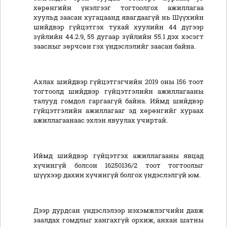
хөрөнгийн үнэлгээг тогтоолгох ажиллагаа
хуульд заасан хугацаанд явагдаагүй нь Шүүхийн
шийдвэр гүйцэтгэх тухай хуулийн 44 дүгээр
зүйлийн 44.2.9, 55 дугаар зүйлийн 55.1 дэх хэсэгт
заасныг зөрчсөн гэх үндэслэлийг заасан байна.
Ахлах шийдвэр гүйцэтгэгчийн 2019 оны 156 тоот
тогтоолд шийдвэр гүйцэтгэлийн ажиллагааны
талууд гомдол гаргаагүй байна. Иймд шийдвэр
гүйцэтгэлийн ажиллагааг эд хөрөнгийг хураах
ажиллагаанаас эхлэн явуулах учиртай.
Иймд шийдвэр гүйцэтгэх ажиллагааны явцад
хүчингүй болсон 16250136/2 тоот тогтоолыг
шүүхээр дахин хүчингүй болгох үндэслэлгүй юм.
Дээр дурдсан үндэслэлээр нэхэмжлэгчийн давж
заалдах гомдлыг хангахгүй орхиж, анхан шатны