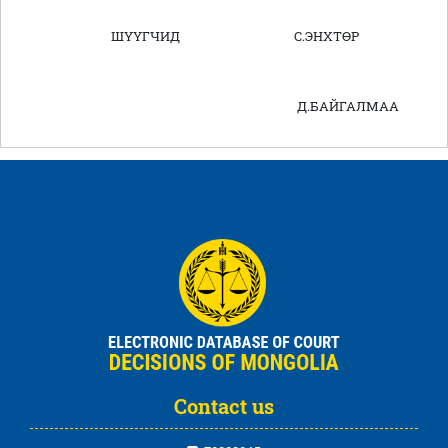
ШҮҮГЧИД С.ЭНХТӨР
Д.БАЙГАЛМАА
Contact us