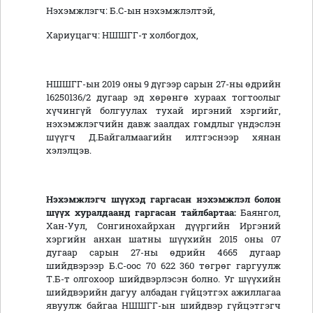
Нэхэмжлэгч: Б.С-ын нэхэмжлэлтэй,
Хариуцагч: НШШГГ-т холбогдох,
НШШГГ-ын 2019 оны 9 дүгээр сарын 27-ны өдрийн
16250136/2 дугаар эд хөрөнгө хураах тогтоолыг
хүчингүй болгуулах тухай иргэний хэргийг,
нэхэмжлэгчийн давж заалдах гомдлыг үндэслэн
шүүгч Д.Байгалмаагийн илтгэснээр хянан
хэлэлцэв.
Нэхэмжлэгч шүүхэд гаргасан нэхэмжлэл болон
шүүх хуралдаанд гаргасан тайлбартаа:
Баянгол,
Хан-Уул, Сонгинохайрхан дүүргийн Иргэний
хэргийн анхан шатны шүүхийн 2015 оны 07
дугаар сарын 27-ны өдрийн 4665 дугаар
шийдвэрээр Б.С-оос 70 622 360 төгрөг гаргуулж
Т.Б-т олгохоор шийдвэрлэсэн болно. Уг шүүхийн
шийдвэрийн дагуу албадан гүйцэтгэх ажиллагаа
явуулж байгаа НШШГГ-ын шийдвэр гүйцэтгэгч