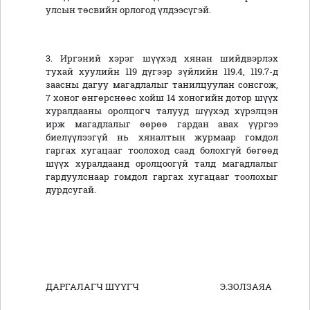
улсын төсвийн орлогод үлдээсүгэй.
3. Иргэний хэрэг шүүхэд хянан шийдвэрлэх
тухай хуулийн 119 дүгээр зүйлийн 119.4, 119.7-д
заасны дагуу магадлалыг танилцуулан сонсгож,
7 хоног өнгөрснөөс хойш 14 хоногийн дотор шүүх
хуралдааны оролцогч талууд шүүхэд хүрэлцэн
ирж магадлалыг өөрөө гардан авах үүргээ
биелүүлээгүй нь хяналтын журмаар гомдол
гаргах хугацааг тоолоход саад болохгүй бөгөөд
шүүх хуралдаанд оролцоогүй талд магадлалыг
гардуулснаар гомдол гаргах хугацааг тоолохыг
дурдсугай.
ДАРГАЛАГЧ ШҮҮГЧ Э.ЗОЛЗАЯА