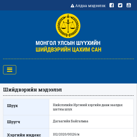
Алдаа мэдээлэх
Шийдвэрийн мэдээлэл
Шүүх
Нийслэлийн Иргэний хэргийн давж заалдах
шатны шүүх
Шүүгч
Дагаагийн Байгалмаа
Хэргийн индекс
102/2020/00126/и