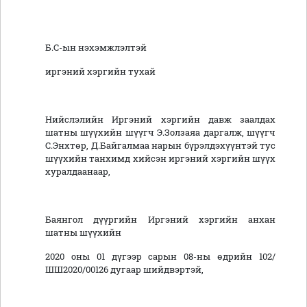
Б.С-ын нэхэмжлэлтэй
иргэний хэргийн тухай
Нийслэлийн Иргэний хэргийн давж заалдах
шатны шүүхийн шүүгч Э.Золзаяа даргалж, шүүгч
С.Энхтөр, Д.Байгалмаа нарын бүрэлдэхүүнтэй тус
шүүхийн танхимд хийсэн иргэний хэргийн шүүх
хуралдаанаар,
Баянгол дүүргийн Иргэний хэргийн анхан
шатны шүүхийн
2020 оны 01 дүгээр сарын 08-ны өдрийн 102/
ШШ2020/00126 дугаар шийдвэртэй,