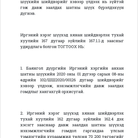
шүүхийн шийдвэрийг хэвээр үлдээх нь зүйтэй
гэж давж заалдах шатны шүүх бүрэлдэхүүн
дүгнэв.
Иргэний хэрэг шүүхэд хянан шийдвэрлэх тухай
хуулийн 167 дугаар зүйлийн 167.1.1-д заасныг
удирдлага болгон ТОГТООХ НЬ:
1. Баянгол дүүргийн Иргэний хэргийн анхан
шатны шүүхийн 2020 оны 01 дүгээр сарын 08-ны
өдрийн 102/ШШ2020/00126 дугаар шийдвэрийг
хэвээр үлдээж, нэхэмжлэгчийн давж заалдах
гомдлыг хангахгүй орхисугай.
2. Иргэний хэрэг шүүхэд хянан шийдвэрлэх
тухай хуулийн 162 дугаар зүйлийн 162.4 дэх
хэсэгт зааснаар давж заалдах шатны шүүхэд
нэхэмжлэгчийн гомдол гаргахдаа улсын
тэмдэгтийн хураамжид төлсөн 70 200 төгрөгийг