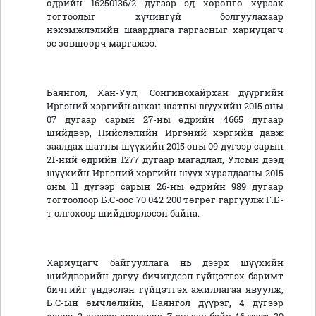
өдрийн 16250136/2 дугаар эд хөрөнгө хураах
тогтоолыг хүчингүй болгуулахаар
нэхэмжлэлийн шаардлага гаргасныг хариуцагч
эс зөвшөөрч маргажээ.
Баянгол, Хан-Уул, Сонгинохайрхан дүүргийн
Иргэний хэргийн анхан шатны шүүхийн 2015 оны
07 дугаар сарын 27-ны өдрийн 4665 дугаар
шийдвэр, Нийслэлийн Иргэний хэргийн давж
заалдах шатны шүүхийн 2015 оны 09 дүгээр сарын
21-ний өдрийн 1277 дугаар магадлал, Улсын дээд
шүүхийн Иргэний хэргийн шүүх хуралдааны 2015
оны 11 дүгээр сарын 26-ны өдрийн 989 дугаар
тогтоолоор Б.С-оос 70 042 200 төгрөг гаргуулж Г.Б-
т олгохоор шийдвэрлэсэн байна.
Хариуцагч байгууллага нь дээрх шүүхийн
шийдвэрийн дагуу бичигдсэн гүйцэтгэх баримт
бичгийг үндэслэн гүйцэтгэх ажиллагаа явуулж,
Б.С-ын өмчлөлийн, Баянгол дүүрэг, 4 дүгээр