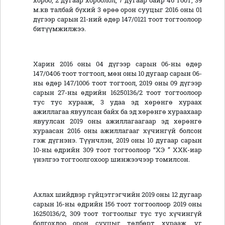
хороо, 2 дугаар хороолол, 7 дугаар байр 46 тоот, 39
м.кв талбай бүхий 3 өрөө орон сууцыг 2016 оны 01
дүгээр сарын 21-ний өдөр 147/0121 тоот тогтоолоор
битүүмжилжээ.
Харин 2016 оны 04 дүгээр сарын 06-ны өдөр
147/0406 тоот тогтоол, мөн оны 10 дугаар сарын 06-
ны өдөр 147/1006 тоот тогтоол, 2019 оны 09 дүгээр
сарын 27-ны өдрийн 16250136/2 тоот тогтоолоор
тус тус хурааж, 3 удаа эд хөрөнгө хураах
ажиллагаа явуулсан байх ба эд хөрөнгө хураахаар
явуулсан 2019 оны ажиллагаагаар эд хөрөнгө
хураасан 2016 оны ажиллагааг хүчингүй болсон
гэж дүгнэнэ. Түүнчлэн, 2019 оны 10 дугаар сарын
10-ны өдрийн 309 тоот тогтоолоор “ХЭ ” ХХК-иар
үнэлгээ тогтоолгохоор шинжээчээр томилсон.
Ахлах шийдвэр гүйцэтгэгчийн 2019 оны 12 дугаар
сарын 16-ны өдрийн 156 тоот тогтоолоор 2019 оны
16250136/2, 309 тоот тогтоолыг тус тус хүчингүй
болгохдоо орон сууцыг төлбөрт хурааж, уг