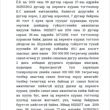
Ё.Б нь 2019 оны 09 дүгээр сарын 27-ны өдрийн
16250136\2 дугаар эд хөрөнгө хураах тогтоолоор
Б.С миний өмчлөлийн, Баянгол дүүргийн 4
дүгээр хороо, 2 дугаар хороолол, 7 дугаар байрны
46 тоот 3 өрөө орон сууцыг хураахдаа хууль
зөрчиж шийдвэр гүйцэтгэлийн ажиллагаа
явуулж байна. НШШГГ-ын 2016 оны 10 дугаар
сарын 06-ны өдрийн 147\1006 тоот тогтоолоор
хураасан байж, дахин эд хөрөнгө хураах тогтоол
үйлдсэн нь Шүүхийн шийдвэр гүйцэтгэх тухай
хуулийн 49 дүгээр зүйлийн 49.1 дэх хэсэгт
заасныг, мөн өмнө 300 000 000 төгрөгөөр үнийн
санал өгөөд уг үнийн саналын дагуу анхны болон
2 дахь албадан дуудлага худалдаа явагдаж,
худалдан борлогдоогүй тул харилцан
тохиролцсон үнийн санал 300 000 000 төгрөгөөр
төлбөр авагчид санал болгоод зөрүү мөнгийг
төлбөр төлөгчид өгөх байхад уг санал болгох
ажиллагааг хийхгүй шууд дахин эд хөрөнгө
хураах, үнийн санал авах ажиллагаа хийж байгаа
нь хууль бус, мөн эд хөрөнгө хураах тогтоолд
хуульд заасан жагсаалт, үнэ, чанар байдлын
бүртгэл хийгээгүй байна. Иймд НШШГГ-ын 2019
оны 09 дүгээр сарын 27-ны өдрийн 16250136\2