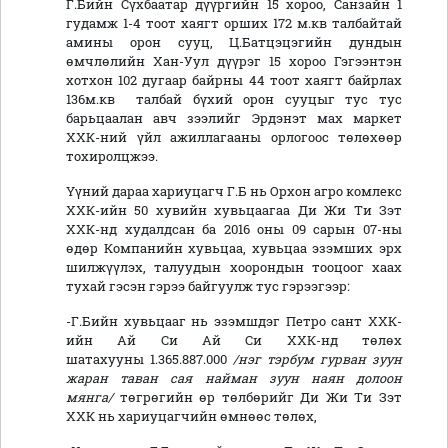
Г.Бийн Сүхбаатар дүүргийн 15 хороо, Санзайн 1
гудамж 1-4 тоот хаягт орших 172 м.кв талбайтай
амины орон сууц,
Ц.Батцэцэгийн дундын
өмчлөлийн Хан-Уул дүүрэг 15 хороо Гэгээнтэн
хотхон 102 дугаар байрны 44 тоот хаягт байрлах
136м.кв талбай бүхий орон сууцыг тус тус
барьцаалан
авч зээлийг Эрдэнэт мах маркет
ХХК-ний үйл ажиллагааны орлогоос төлөхөөр
тохиролцжээ.
Үүний дараа хариуцагч Г.Б нь Орхон агро комлекс
ХХК-ийн 50 хувийн хувьцаагаа Ди Жи Ти Зэт
ХХК-нд худалдсан ба
2016 оны 09 сарын 07-ны
өдөр Компанийн хувьцаа, хувьцаа эзэмших эрх
шилжүүлэх, талуудын хоорондын тооцоог хаах
тухай гэсэн
гэрээ байгуулж тус гэрээгээр:
-Г.Бийн хувьцааг нь эзэмшдэг Петро сант ХХК-
ийн Ай Си Ай Си ХХК-нд төлөх
шатахууны 1.365.887.000
/нэг тэрбум гурван зуун
жаран таван сая найман зуун наян долоон
мянга/
төгрөгийн өр төлбөрийг
Ди Жи Ти Зэт
ХХК
нь хариуцагчийн өмнөөс төлөх,