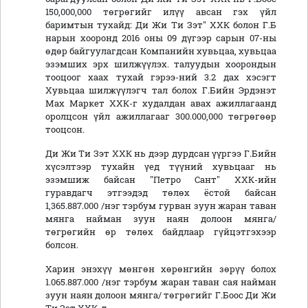
150,000,000 төгрөгийг илүү авсан гэх үйл
баримтын тухайд: Ди Жи Ти Зэт" ХХК болон Г.Б
нарын хооронд 2016 оны 09 дүгээр сарын 07-ны
өдөр байгуулагдсан Компанийн хувьцаа, хувьцаа
эзэмших эрх шилжүүлэх. талуудын хоорондын
тооцоог хаах тухай гэрээ-ний 3.2 дах хэсэгт
Хувьцаа шилжүүлэгч тал болох Г.Бийн Эрдэнэт
Мах Маркет ХХК-г худалдан авах ажиллагаанд
оролцсон үйл ажиллагааг 300.000,000 төгрөгөөр
тооцсон.
Ди Жи Ти Зэт ХХК нь дээр дурдсан үүргээ Г.Бийн
хүсэлтээр тухайн үед түүний хувьцааг нь
эзэмшиж байсан "Петро Сант" ХХК-ийн
гуравдагч этгээдэд төлөх ёстой байсан
1,365.887.000 /нэг тэрбум гурван зуун жаран таван
мянга найман зуун наян долоон мянга/
төгрөгийн өр төлөх байдлаар гүйцэтгэхээр
болсон.
Харин энэхүү мөнгөн хөрөнгийн зөрүү болох
1.065.887.000 /нэг тэрбум жаран таван сая найман
зуун наян долоон мянга/ төгрөгийг Г.Боос Ди Жи