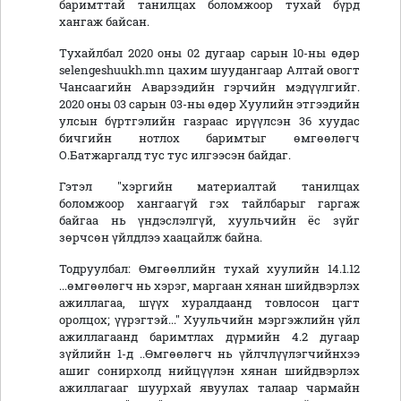
баримттай танилцах боломжоор тухай бүрд
хангаж байсан.
Тухайлбал 2020 оны 02 дугаар сарын 10-ны өдөр
selengeshuukh.mn цахим шуудангаар Алтай овогт
Чансаагийн Аварзэдийн гэрчийн мэдүүлгийг.
2020 оны 03 сарын 03-ны өдөр Хуулийн этгээдийн
улсын бүртгэлийн газраас ирүүлсэн 36 хуудас
бичгийн нотлох баримтыг өмгөөлөгч
О.Батжаргалд тус тус илгээсэн байдаг.
Гэтэл "хэргийн материалтай танилцах
боломжоор хангаагүй гэх тайлбарыг гаргаж
байгаа нь үндэслэлгүй, хуульчийн ёс зүйг
зөрчсөн үйлдлээ хаацайлж байна.
Тодруулбал: Өмгөөллийн тухай хуулийн 14.1.12
...өмгөөлөгч нь хэрэг, маргаан хянан шийдвэрлэх
ажиллагаа, шүүх хуралдаанд товлосон цагт
оролцох; үүрэгтэй..." Хуульчийн мэргэжлийн үйл
ажиллагаанд баримтлах дүрмийн 4.2 дугаар
зүйлийн 1-д ..Өмгөөлөгч нь үйлчлүүлэгчийнхээ
ашиг сонирхолд нийцүүлэн хянан шийдвэрлэх
ажиллагааг шуурхай явуулах талаар чармайн