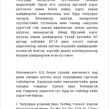
мэдээллийг бүрэн өгч, шүүхэд иргэний хэрэг
үүсгэхээс өмнө болон хойно, хэрэг хянан
шийдвэрлэх ажиллагааны шат бүрд талуудыг
эвлэрэх боломжоор хангаж, эвлэрүүлэн
зуучлагчийн туслалцаа авах талаар сануулах
үүрэгтэй гэж заасан ажиллагааг анхан шатны
шүүхээс анхаараагүй. Иймд Иргэний хэрэг
шүүхэд хянан шийдвэрлэх тухай хуулийн 167
дугаар зүйлийн 167.1.5 дахь хэсэгт заасан
үндэслэлээр анхан шатны шүүхийн шийдвэрийг
хүчингүй болгож, хэргийг дахин хэлэлцүүлэхээр
буцааж шийдвэрлэж өгнө үү гэжээ.
Нэхэмжлэгч Б.Ц болон түүний өмгөөлөгч нар
давж заалдах шатны шүүх хуралдаанд гаргасан
тайлбартаа: Хариуцагчийн өмгөөлөгчийн давж
заалдах гомдлыг хүлээн авах боломжгүй
юм. Гомдлын үндэслэл тус бүрд нь тайлбар хийх
хэрэгтэй байхаа.
1. Талуудын хооронд дахь төлбөр тооцоог хэрхэн
барагдуулсан болон Ди Жи Ти Зэт ХХК нь Г.Боос