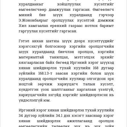
хуралдааныг хойшлуулах хүсэлтийг
өмгөөлөгчөөр дамжуулан гаргасан. Өмгөөлөгч
миний бие шүүх хуралдаанд гэрчээр
Э.Жононбаярыг оролцуулах хүсэлтэй дэмжиж
Хил хамгаалах ерөнхий газраас нотлох баримт
гаргуулах хүсэлтийг гаргасан.
Гэтэл анхан шатны шүүх дээрх хүсэлтүүдийг
хэрэгсэхгүй болгосноор хэргийн оролцогчийн
шүүх хуралдаанд биечлэн оролцох, хэргийн
материалтай танилцах, мэтгэлцэх эрхийг
хязгаарласан байх бөгөөд Иргэний хэрэг шүүхэд
хянан шийдвэрлэх тухай хуулийн 168 дугаар
зүйлийн 168.1.3-т заасан хэргийн болон шүүх
хуралдаанд оролцогчийн хуулиар олгогдсон эрх
ноцтой зөрчиж хариуцагч талын хүсэлт,
хүндэтгэн үзэх шалтгааныг харгалзан үзэлгүй,
хариуцагчийн эзгүйд хэргийг шийдвэрлэсэн нь
үндэслэлгүй юм.
Иргэний хэрэг хянан шийдвэрлэх тухай хуулийн
34 дүгээр зүйлийн 34.1 дэх хэсэгт зааснаар хэрэг
хянан шийдвэрлэх ажиллагаанд оролцох
өмгөөлөгчийн төлөөлөх эрх нь эрх зүйн