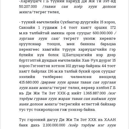
-Хариуцагч Г.Б түүний хариуд Ди Жи Ти Зэт-нд
50.207.000 /
тавин сая хоёр зуун долоон
мянга/
төгрөг төлөх,
- түүний өмчлөлийн Сүхбаатар дүүргийн 15 хороо,
Санзайн 1 гудамж 1-4 тоот хаягт орших 172
м.кв талбайтай амины орон сууцыг 600.000.000
/
зургаан зуун сая/
төгрөгт үнэлж хөрөнгө
оруулснаар тооцох, мөн банкны барьцаа
хөрөнгөөс хамгийн түрүүн хариуцагчийн гэр
бүлийн хүн болох Ц.Батцэцэгийн нэр дээр
бүртгэлтэй дундын өмчлөлийн Хан-Уул дүүрэг 15
хороо Гэгээнтэн хотхон 102 дугаар байрны 44 тоот
хаягт байрлах 136 м.кв талбай бүхий орон сууцыг
зээлийн төлбөрөөс чөлөөлсөн нөхцөлд
415.680.000
/дөрвөн зуун арван таван сая зургаан
зуун наян мянга/
төгрөг төлөх, өөрөөр хэлбэл Г.Б
нь Ди Жи Ти Зэт ХХК-д нийт 1.365.887.000
/нэг
тэрбум гурван зуун жаран таван сая найман зуун
наян долоон мянга/
төгрөгийн өглөгтэй байхаар
тус тус тохиролцсон гэж үзэхээр байна.
Тус гэрээний дагуу
Ди Жи Ти Зэт ХХК нь ХААН
банк дахь 2.100.000.000
/хоёр тэрбум нэг зуун