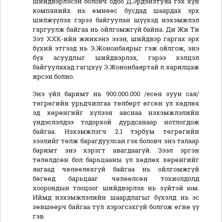
шийдвэрлэсэн боловч одоо Д.Эрдэнэтуяа гэх хүн
компанийх нь өмнөөс бусдад шаардах эрх
шилжүүлэх гэрээ байгуулан шүүхэд нэхэмжлэл
гаргуулж байгаа нь ойлгомжгүй байна. Ди Жи Ти
Зэт ХХК-ийн жинхэнэ эзэн, шийдвэр гаргах эрх
бүхий этгээд нь Э.Жононбаярыг гэж ойлгож, энэ
бүх асуудлыг шийдвэрлэх, гэрээ хэлцэл
байгуулахад гагцхүү Э.Жононбаяртай л харилцаж
ирсэн болно.
Энэ үйл баримт нь 900.000.000 /есөн зуун сая/
төгрөгийн урьдчилгаа төлбөрт өгсөн үл хөдлөх
эд хөрөнгийг хүлээн авснаа нэхэмжлэлийн
үндэслэлдээ тодорхой дурдсанаар нотлогдож
байгаа. Нэхэмжлэгч 2.1 тэрбум төгрөгийн
зээлийг төлж барагдуулсан гэх боловч энэ талаар
баримт энэ хэрэгт авагдаагүй. Зээл эргэн
төлөлдсөн бол барьцааны үл хөдлөх хөрөнгийг
яагаад чөлөөлөхгүй байгаа нь ойлгомжгүй
бөгөөд барьцааг чөлөөлсөн тохиолдолд
хоорондын тооцоог шийдвэрлэх нь зүйтэй юм.
Иймд нэхэмжлэлийн шаардлагыг бүхэлд нь эс
зөвшөөрч байгаа тул хэрэгсэхгүй болгож өгнө үү
гэв.