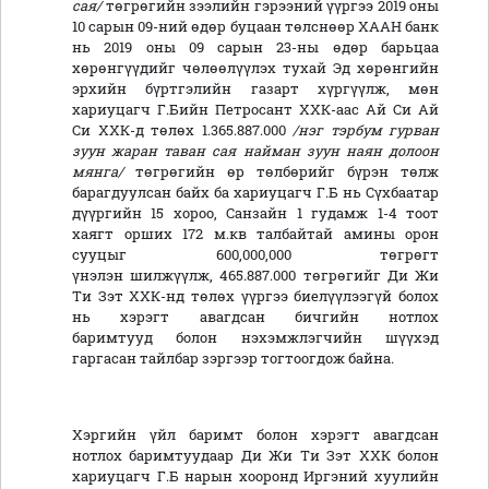
сая/
төгрөгийн зээлийн гэрээний үүргээ 2019 оны
10 сарын 09-ний өдөр буцаан төлснөөр ХААН банк
нь 2019 оны 09 сарын 23-ны өдөр барьцаа
хөрөнгүүдийг чөлөөлүүлэх тухай Эд хөрөнгийн
эрхийн бүртгэлийн газарт хүргүүлж, мөн
хариуцагч Г.Бийн Петросант ХХК-аас Ай Си Ай
Си ХХК-д төлөх
1.365.887.000
/нэг тэрбум гурван
зуун жаран таван сая найман зуун наян долоон
мянга/
төгрөгийн өр төлбөрийг бүрэн төлж
барагдуулсан байх ба хариуцагч Г.Б нь Сүхбаатар
дүүргийн 15 хороо, Санзайн 1 гудамж 1-4 тоот
хаягт орших 172 м.кв талбайтай амины орон
сууцыг 600,000,000 төгрөгт
үнэлэн шилжүүлж, 465.887.000 төгрөгийг Ди Жи
Ти Зэт ХХК-нд төлөх үүргээ биелүүлээгүй болох
нь хэрэгт авагдсан бичгийн нотлох
баримтууд болон нэхэмжлэгчийн шүүхэд
гаргасан тайлбар зэргээр тогтоогдож байна.
Хэргийн үйл баримт болон хэрэгт авагдсан
нотлох баримтуудаар
Ди Жи Ти Зэт ХХК
болон
хариуцагч Г.Б нарын хооронд Иргэний хуулийн