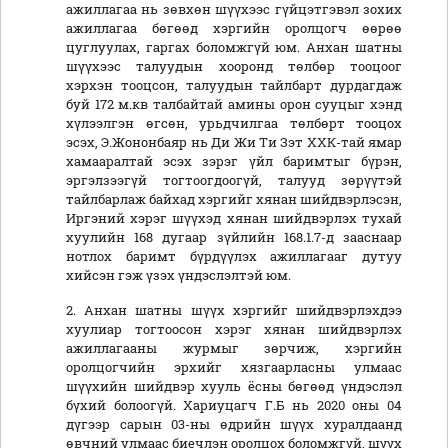
ажиллагаа нь зөвхөн шүүхээс гүйцэтгэвэл зохих
ажиллагаа бөгөөд хэргийн оролцогч өөрөө
цуглуулах, гаргах боломжгүй юм. Анхан шатны
шүүхээс талуудын хооронд төлбөр тооцоог
хэрхэн тооцсон, талуудын тайлбарт дурдагдаж
буй 172 м.кв талбайтай амины орон сууцыг хэнд
хүлээлгэн өгсөн, урьдчилгаа төлбөрт тооцох
эсэх, Э.Жононбаяр нь Ди Жи Ти Зэт ХХК-тай ямар
хамааралтай эсэх зэрэг үйл баримтыг бүрэн,
эргэлзээгүй тогтоогдоогүй, талууд зөрүүтэй
тайлбарлаж байхад хэргийг хянан шийдвэрлэсэн,
Иргэний хэрэг шүүхэд хянан шийдвэрлэх тухай
хуулийн 168 дугаар зүйлийн 168.1.7-д зааснаар
нотлох баримт бүрдүүлэх ажиллагааг дутуу
хийсэн гэж үзэх үндэслэлтэй юм.
2. Анхан шатны шүүх хэргийг шийдвэрлэхдээ
хуулиар тогтоосон хэрэг хянан шийдвэрлэх
ажиллагааны журмыг зөрчиж, хэргийн
оролцогчийн эрхийг хязгаарласны улмаас
шүүхийн шийдвэр хууль ёсны бөгөөд үндэслэл
бүхий болоогүй. Хариуцагч Г.Б нь 2020 оны 04
дүгээр сарын 03-ны өдрийн шүүх хуралдаанд
өвчний улмаас биечлэн оролцох боломжгүй, шүүх