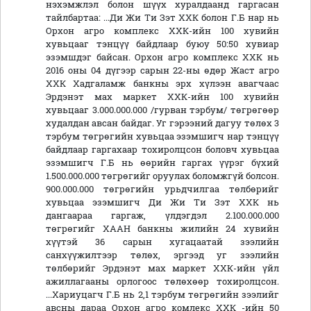
нэхэмжлэл болон шүүх хуралдаанд гаргасан
тайлбартаа: ...Ди Жи Ти Зэт ХХК болон Г.Б нар нь
Орхон агро комплекс ХХК-ийн 100 хувийн
хувьцааг тэнцүү байдлаар буюу 50:50 хувиар
эзэмшдэг байсан. Орхон агро комплекс ХХК нь
2016 оны 04 дүгээр сарын 22-ны өдөр Жаст агро
ХХК Хадгаламж банкны эрх хүлээн авагчаас
Эрдэнэт мах маркет ХХК-ийн 100 хувийн
хувьцааг 3.000.000.000 /гурван тэрбум/ төгрөгөөр
худалдан авсан байдаг. Уг гэрээний дагуу төлөх 3
тэрбум төгрөгийн хувьцаа эзэмшигч нар тэнцүү
байдлаар гаргахаар тохиролцсон боловч хувьцаа
эзэмшигч Г.Б нь өөрийн гаргах үүрэг бүхий
1.500.000.000 төгрөгийг оруулах боломжгүй болсон.
900.000.000 төгрөгийн урьдчилгаа төлбөрийг
хувьцаа эзэмшигч Ди Жи Ти Зэт ХХК нь
дангаараа гаргаж, үлдэгдэл 2.100.000.000
төгрөгийг ХААН банкны жилийн 24 хувийн
хүүтэй 36 сарын хугацаатай зээлийн
санхүүжилтээр төлөх, эргээд уг зээлийн
төлбөрийг Эрдэнэт мах маркет ХХК-ийн үйл
ажиллагааны орлогоос төлөхөөр тохиролцсон.
...Хариуцагч Г.Б нь 2,1 тэрбум төгрөгийн зээлийг
авсны дараа Орхон агро комлекс ХХК -ийн 50