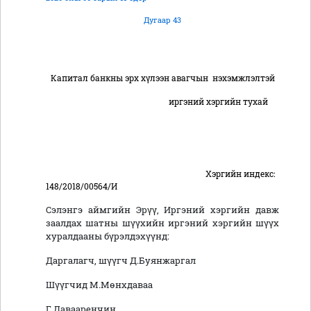
Дугаар 43
Капитал банкны эрх хүлээн авагчын нэхэмжлэлтэй
иргэний хэргийн тухай
Хэргийн индекс:
148/2018/00564/И
Сэлэнгэ аймгийн Эрүү, Иргэний хэргийн давж
заалдах шатны шүүхийн иргэний хэргийн шүүх
хуралдааны бүрэлдэхүүнд:
Даргалагч, шүүгч Д.Буянжаргал
Шүүгчид М.Мөнхдаваа
Г.Давааренчин