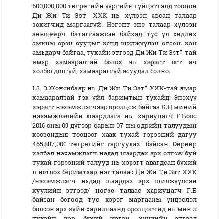
600,000,000 төгрөгийн үүргийн гүйцэтгэлд тооцон
Ди Жи Ти Зэт" ХХК нь хүлээн авсан талаар
зохигчид маргаагүй. Нэгэнт энэ талаар хүлээн
зөвшөөрч. баталгаажсан байхад тус үл хөдлөх
амины орон сууцыг хэнд шилжүүлэн өгсөн. хэн
амьдарч байгаа, тухайн этгээд Ди Жи Ти Зэт"-тай
ямар хамааралтай болох нь хэрэгт огт ач
холбогдолгүй, хамааралгүй асуудал болно.
1.3. Э.Жононбаяр нь Ди Жи Ти Зэт" ХХК-тай ямар
хамааралтай гэх үйл баримтын тухайд: Энэхүү
хэрэгт нэхэмжлэгчээр оролцож байгаа Б.Ц миний
нэхэмжлэлийн шаардлага нь "хариуцагч Г.Боос
2016 оны 09 дүгээр сарын 07-ны өдрийн талуудын
хоорондын тооцоог хаах тухай гэрээний дагуу
465,887,000 төгрөгийг гаргуулах" байсан.
Өөрөөр
хэлбэл нэхэмжлэгч надад шаардах эрх олгож буй
тухай гэрээний талууд нь хэрэгт авагдсан бүхий
л нотлох баримтаар нэг талаас Ди Жи Ти Зэт ХХК
/нэхэмжлэгч надад шаардах эрх шилжүүлсэн
хуулийн этгээд/ нөгөө талаас хариуцагч Г.Б
байсан бөгөөд тус хэрэг маргааны үндэслэл
болсон эрх зүйн харилцаанд оролцогчид нь мөн л
тухайн нэр бүхий иргэн, хуулийн этгээд