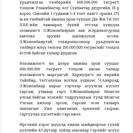
урьдчилгаа төлбөрийн 600.000.000 төгрөгт
тооцож Улаанбаатар хот Сүхбаатар дүүргийн 15-р
хороо, Санзайн 1 гудамж 1-4 тоот хаягт орших 172
м.кв талбайтай амины орон сууцыг Ди Жи Ти Зэт
ХХК-ийн хамаарал бүхий этгээд хувьцаа
эзэмшигч Э.Жононбаярын аав н.Эрдэнэсүрэнд
өмчлөх эрхийг шилжүүлэн өгсөн.
Э.Жононбаяртай тохиролцсоноор урьдчилгаа
төлбөрт илүү төлсөн 150.000.000 төгрөгийг тооцох
ёстой байсан талаар дурдсан.
Нэхэмжлэгч нь дээрх амины орон сууцыг
600.000.000 төгрөгт тооцож авсан талаар
нэхэмжлэгч маргаагүй. Хариуцагч нь өөрийн
тайлбар, татгалзлаа нотлох үүднээс Ч.Аварзэд,
Э.Жононбаяр нарыг гэрчээр асуулгах хүсэлт
гаргаж, улмаар гэрч Э.Жононбаярыг Монгол
улсад байгаа эсэхийг тодруулахын тулд Монгол
Улсын хилээр орсон, гарсан эсэх талаарх
лавлагааг Хил хамгаалах ерөнхий газраас
гаргуулах хүсэлтийг гаргажээ.
Иргэний хэрэг шүүхэд хянан шийдвэрлэх тухай
хуулийн 43 дугаар зүйлд зааснаар гэрчийг асуух