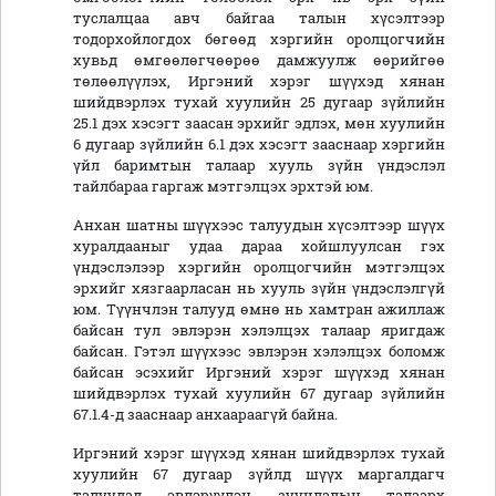
туслалцаа авч байгаа талын хүсэлтээр
тодорхойлогдох бөгөөд хэргийн оролцогчийн
хувьд өмгөөлөгчөөрөө дамжуулж өөрийгөө
төлөөлүүлэх, Иргэний хэрэг шүүхэд хянан
шийдвэрлэх тухай хуулийн 25 дугаар зүйлийн
25.1 дэх хэсэгт заасан эрхийг эдлэх, мөн хуулийн
6 дугаар зүйлийн 6.1 дэх хэсэгт зааснаар хэргийн
үйл баримтын талаар хууль зүйн үндэслэл
тайлбараа гаргаж мэтгэлцэх эрхтэй юм.
Анхан шатны шүүхээс талуудын хүсэлтээр шүүх
хуралдааныг удаа дараа хойшлуулсан гэх
үндэслэлээр хэргийн оролцогчийн мэтгэлцэх
эрхийг хязгаарласан нь хууль зүйн үндэслэлгүй
юм. Түүнчлэн талууд өмнө нь хамтран ажиллаж
байсан тул эвлэрэн хэлэлцэх талаар яригдаж
байсан. Гэтэл шүүхээс эвлэрэн хэлэлцэх боломж
байсан эсэхийг Иргэний хэрэг шүүхэд хянан
шийдвэрлэх тухай хуулийн 67 дугаар зүйлийн
67.1.4-д зааснаар анхаараагүй байна.
Иргэний хэрэг шүүхэд хянан шийдвэрлэх тухай
хуулийн 67 дугаар зүйлд шүүх маргалдагч
талуудад эвлэрүүлэн зуучлалын талаарх