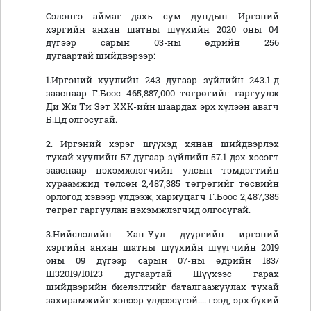
Сэлэнгэ аймаг дахь сум дундын Иргэний
хэргийн анхан шатны шүүхийн 2020 оны 04
дүгээр сарын 03-ны өдрийн 256
дугаартай шийдвэрээр:
1.Иргэний хуулийн 243 дугаар зүйлийн 243.1-д
зааснаар Г.Боос 465,887,000 төгрөгийг гаргуулж
Ди Жи Ти Зэт ХХК-ийн шаардах эрх хүлээн авагч
Б.Цд олгосугай.
2. Иргэний хэрэг шүүхэд хянан шийдвэрлэх
тухай хуулийн 57 дугаар зүйлийн 57.1 дэх хэсэгт
зааснаар нэхэмжлэгчийн улсын тэмдэгтийн
хураамжид төлсөн 2,487,385 төгрөгийг төсвийн
орлогод хэвээр үлдээж, хариуцагч Г.Боос 2,487,385
төгрөг гаргуулан нэхэмжлэгчид олгосугай.
3.Нийслэлийн Хан-Уул дүүргийн иргэний
хэргийн анхан шатны шүүхийн шүүгчийн 2019
оны 09 дүгээр сарын 07-ны өдрийн 183/
Ш32019/10123 дугаартай Шүүхээс гарах
шийдвэрийн биелэлтийг баталгаажуулах тухай
захирамжийг хэвээр үлдээсүгэй.... гээд, эрх бүхий