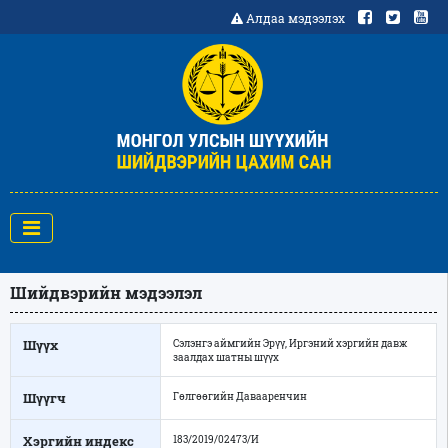
Алдаа мэдээлэх
Шийдвэрийн мэдээлэл
Шүүх
Сэлэнгэ аймгийн Эрүү, Иргэний хэргийн давж
заалдах шатны шүүх
Шүүгч
Гөлгөөгийн Давааренчин
Хэргийн индекс
183/2019/02473/И