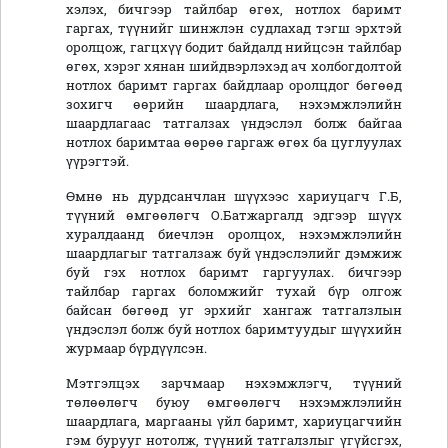
хэлэх, бичгээр тайлбар өгөх, нотлох баримт
гаргах, түүнийг шинжлэн судлахад тэгш эрхтэй
оролцож, гагцхүү бодит байдалд нийцсэн тайлбар
өгөх, хэрэг хянан шийдвэрлэхэд ач холбогдолтой
нотлох баримт гаргах байдлаар оролцдог бөгөөд
зохигч өөрийн шаардлага, нэхэмжлэлийн
шаардлагаас татгалзах үндэслэл болж байгаа
нотлох баримтаа өөрөө гаргаж өгөх ба цуглуулах
үүрэгтэй.
Өмнө нь дурдсанчлан шүүхээс хариуцагч Г.Б,
түүний өмгөөлөгч О.Батжаргалд эдгээр шүүх
хуралдаанд биечлэн оролцох, нэхэмжлэлийн
шаардлагыг татгалзаж буй үндэслэлийг дэмжиж
буй гэх нотлох баримт гаргуулах. бичгээр
тайлбар гаргах боломжийг тухай бүр олгож
байсан бөгөөд уг эрхийг хангаж татгалзлын
үндэслэл болж буй нотлох баримтуудыг шүүхийн
журмаар бүрдүүлсэн.
Мэтгэлцэх зарчмаар нэхэмжлэгч, түүний
төлөөлөгч буюу өмгөөлөгч нэхэмжлэлийн
шаардлага, маргааны үйл баримт, хариуцагчийн
гэм бурууг нотолж, түүний татгалзлыг үгүйсгэх,