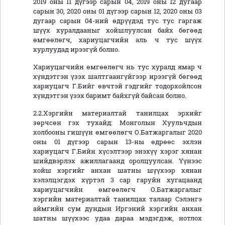
2019 оны 11 дүгээр сарын 04, 2019 оны 12 дугаар
сарын 30, 2020 оны 01 дүгээр сарын 12, 2020 оны 03
дугаар сарын 04-ний өдрүүдэд тус тус гаргаж
шүүх хуралдааныг хойшлуулсан байх бөгөөд
өмгөөлөгч, хариуцагчийн аль ч тус шүүх
хурлуудад ирээгүй болно.
Хариуцагчийн өмгөөлөгч нь тус хуралд ямар ч
хүндэтгэн үзэх шалтгаангүйгээр ирээгүй бөгөөд
хариуцагч Г.Бийг өвчтэй гэдгийг тодорхойлсон
хүндэтгэн үзэх баримт байхгүй байсан болно.
2.2.Хэргийн материалтай танилцах эрхийг
зөрчсөн гэх тухайд: Монголын Хуульчдын
холбооны гишүүн өмгөөлөгч О.Батжаргалыг 2020
оны 01 дүгээр сарын 13-ны өдрөөс эхлэн
хариуцагч Г.Бийн хүсэлтээр энэхүү хэрэг хянан
шийдвэрлэх ажиллагаанд оролцуулсан. Үүнээс
хойш хэргийг анхан шатны шүүхээр хянан
хэлэлцэгдэх хүртэл 3 сар гаруйн хугацаанд
хариуцагчийн өмгөөлөгч О.Батжаргалыг
хэргийн материалтай танилцах талаар Сэлэнгэ
аймгийн сум дундын Иргэний хэргийн анхан
шатны шүүхээс удаа дараа мэдэгдэж, нотлох