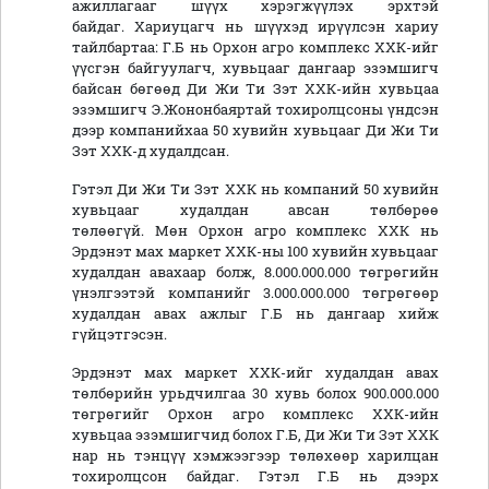
ажиллагааг шүүх хэрэгжүүлэх эрхтэй
байдаг. Хариуцагч нь шүүхэд ирүүлсэн хариу
тайлбартаа: Г.Б нь Орхон агро комплекс ХХК-ийг
үүсгэн байгуулагч, хувьцааг дангаар эзэмшигч
байсан бөгөөд Ди Жи Ти Зэт ХХК-ийн хувьцаа
эзэмшигч Э.Жононбаяртай тохиролцсоны үндсэн
дээр компанийхаа 50 хувийн хувьцааг Ди Жи Ти
Зэт ХХК-д худалдсан.
Гэтэл Ди Жи Ти Зэт ХХК нь компаний 50 хувийн
хувьцааг худалдан авсан төлбөрөө
төлөөгүй. Мөн Орхон агро комплекс ХХК нь
Эрдэнэт мах маркет ХХК-ны 100 хувийн хувьцааг
худалдан авахаар болж, 8.000.000.000 төгрөгийн
үнэлгээтэй компанийг 3.000.000.000 төгрөгөөр
худалдан авах ажлыг Г.Б нь дангаар хийж
гүйцэтгэсэн.
Эрдэнэт мах маркет ХХК-ийг худалдан авах
төлбөрийн урьдчилгаа 30 хувь болох 900.000.000
төгрөгийг Орхон агро комплекс ХХК-ийн
хувьцаа эзэмшигчид болох Г.Б, Ди Жи Ти Зэт ХХК
нар нь тэнцүү хэмжээгээр төлөхөөр харилцан
тохиролцсон байдаг. Гэтэл Г.Б нь дээрх