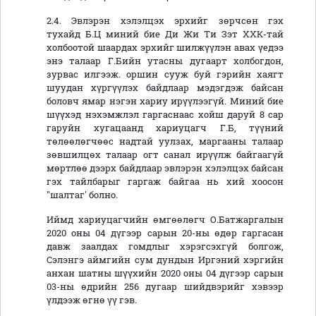
2.4. Эвлэрэн хэлэлцэх эрхийг зөрчсөн гэх
тухайд Б.Ц миний бие Ди Жи Ти Зэт ХХК-тай
холбоотой шаардах эрхийг шилжүүлэн авах үедээ
энэ талаар Г.Бийн утасны дугаарт холбогдон,
зурвас илгээж. оршин сууж буй гэрийн хаягт
шуудан хүргүүлэх байдлаар мэдэгдэж байсан
боловч ямар нэгэн хариу ирүүлээгүй. Миний бие
шүүхэд нэхэмжлэл гаргаснаас хойш даруй 8 сар
гаруйн хугацаанд хариуцагч Г.Б, түүний
төлөөлөгчөөс надтай уулзах, маргааны талаар
зөвшилцөх талаар огт санал ирүүлж байгаагүй
мөртлөө дээрх байдлаар эвлэрэн хэлэлцэх байсан
гэх тайлбарыг гаргаж байгаа нь хий хоосон
"шалтаг' болно.
Иймд хариуцагчийн өмгөөлөгч О.Батжаргалын
2020 оны 04 дүгээр сарын 20-ны өдөр гаргасан
давж заалдах гомдлыг хэрэгсэхгүй болгож,
Сэлэнгэ аймгийн сум дундын Иргэний хэргийн
анхан шатны шүүхийн 2020 оны 04 дүгээр сарын
03-ны өдрийн 256 дугаар шийдвэрийг хэвээр
үлдээж өгнө үү гэв.