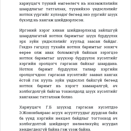
хариуцагч түүний өмгөөлөгч нь нэхэмжлэлийн
шаардлагыг татгалзах, түүнийхээ үндэслэлийг
нотлох үүргийг хүлээдэг бөгөөд энэ үүргийг шүүх
бүхэлд нь хангаж шийдвэрлэсэн.
Иргэний хэрэг хянан шийдвэрлэхэд зайлшгүй
шаардлагатай нотлох баримтыг шүүх бүрдүүлэх
эрх зүйн үндэслэлийг хуульд заасан байдаг.
Гэхдээ гагцхүү тухайн нотлох баримтыг зохигч
өөрөө олж авах боломжгүй байхын зэрэгцээ
нотлох баримтыг шүүхээр бүрдүүлэх хүсэлтийг
хэргийн оролцогч гаргасан байхыг шаардана.
Нотлох баримт бүрдүүлэх талаар хэргийн
оролцогчдоос гаргасан хүсэлтийг заавал хангах
ёстой гэх хууль зүйн үндэслэл байхгүй бөгөөд
нотлох баримт нь хэрэгт хамааралгүй, ач
холбогдолгүй байгаа тохиолдолд шүүх хүсэлтийг
хангахаас татгалзаж болно.
Хариуцагч Г.Б шүүхэд гаргасан хүсэлтдээ
Э.Жононбаяраас асуух асуултуудыг дурдсан байх
ба үүнд хэргийн нөхцөл байдлыг тогтооход ач
холбогдолтой шийдвэрт нөлөөлөхүйц асуудал
хөндөгдөхгүй байна гэж үзэж байна.