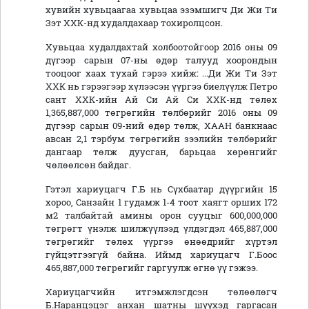
хувийн хувьцаагаа хувьцаа эзэмшигч Ди Жи Ти
Зэт ХХК-нд худалдахаар тохиролцсон.
Хувьцаа худалдахтай холбоотойгоор 2016 оны 09
дүгээр сарын 07-ны өдөр талууд хоорондын
тооцоог хаах тухай гэрээ хийж: ...Ди Жи Ти Зэт
ХХК нь гэрээгээр хүлээсэн үүргээ биелүүлж Петро
сант ХХК-ийн Ай Си Ай Си ХХК-нд төлөх
1,365,887,000 төгрөгийн төлбөрийг 2016 оны 09
дүгээр сарын 09-ний өдөр төлж, ХААН банкнаас
авсан 2,1 тэрбум төгрөгийн зээлийн төлбөрийг
дангаар төлж дуусган, барьцаа хөрөнгийг
чөлөөлсөн байдаг.
Гэтэл хариуцагч Г.Б нь Сүхбаатар дүүргийн 15
хороо, Санзайн 1 гудамж 1-4 тоот хаягт орших 172
м2 талбайтай амины орон сууцыг 600,000,000
төгрөгт үнэлж шилжүүлээд үлдэгдэл 465,887,000
төгрөгийг төлөх үүргээ өнөөдрийг хүртэл
гүйцэтгээгүй байна. Иймд хариуцагч Г.Боос
465,887,000 төгрөгийг гаргуулж өгнө үү гэжээ.
Хариуцагчийн итгэмжлэгдсэн төлөөлөгч
Б.Наранцэцэг анхан шатны шүүхэд гаргасан