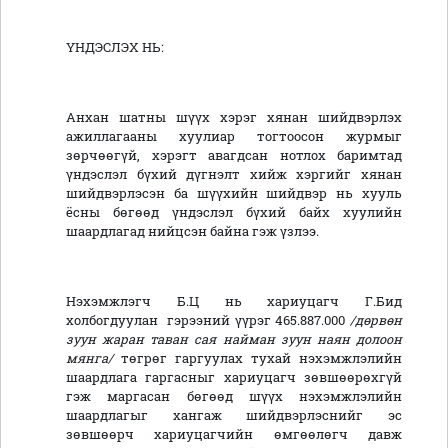
ҮНДЭСЛЭХ НЬ:
Анхан шатны шүүх хэрэг хянан шийдвэрлэх
ажиллагааны хуулиар тогтоосон журмыг
зөрчөөгүй, хэрэгт авагдсан нотлох баримтад
үндэслэл бүхий дүгнэлт хийж хэргийг хянан
шийдвэрлэсэн ба шүүхийн шийдвэр нь хууль
ёсны бөгөөд үндэслэл бүхий байх хуулийн
шаардлагад нийцсэн байна гэж үзлээ.
Нэхэмжлэгч Б.Ц нь хариуцагч Г.Бид
холбогдуулан гэрээний үүрэг 465.887.000
/дөрвөн
зуун жаран таван сая найман зуун наян долоон
мянга/
төгрөг гаргуулах тухай нэхэмжлэлийн
шаардлага гаргасныг хариуцагч зөвшөөрөхгүй
гэж маргасан бөгөөд шүүх нэхэмжлэлийн
шаардлагыг хангаж шийдвэрлэснийг эс
зөвшөөрч хариуцагчийн өмгөөлөгч давж