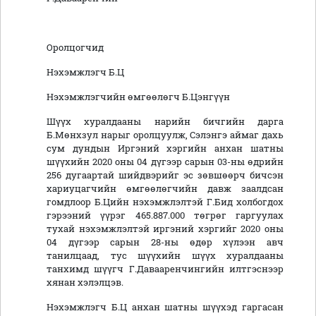
Оролцогчид
Нэхэмжлэгч Б.Ц
Нэхэмжлэгчийн өмгөөлөгч Б.Цэнгүүн
Шүүх хуралдааны нарийн бичгийн дарга
Б.Мөнхзул нарыг оролцуулж, Сэлэнгэ аймаг дахь
сум дундын Иргэний хэргийн анхан шатны
шүүхийн 2020 оны 04 дүгээр сарын 03-ны өдрийн
256 дугаартай шийдвэрийг эс зөвшөөрч бичсэн
хариуцагчийн өмгөөлөгчийн давж заалдсан
гомдлоор Б.Цийн нэхэмжлэлтэй Г.Бид холбогдох
гэрээний үүрэг 465.887.000 төгрөг гаргуулах
тухай нэхэмжлэлтэй иргэний хэргийг 2020 оны
04 дүгээр сарын 28-ны өдөр хүлээн авч
танилцаад, тус шүүхийн шүүх хуралдааны
танхимд шүүгч Г.Давааренчингийн илтгэснээр
хянан хэлэлцэв.
Нэхэмжлэгч Б.Ц анхан шатны шүүхэд гаргасан