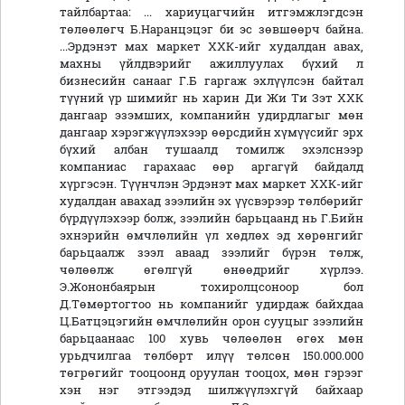
тайлбартаа: ... хариуцагчийн итгэмжлэгдсэн
төлөөлөгч Б.Наранцэцэг би эс зөвшөөрч байна.
...Эрдэнэт мах маркет ХХК-ийг худалдан авах,
махны үйлдвэрийг ажиллуулах бүхий л
бизнесийн санааг Г.Б гаргаж эхлүүлсэн байтал
түүний үр шимийг нь харин Ди Жи Ти Зэт ХХК
дангаар эзэмших, компанийн удирдлагыг мөн
дангаар хэрэгжүүлэхээр өөрсдийн хүмүүсийг эрх
бүхий албан тушаалд томилж эхэлснээр
компаниас гарахаас өөр аргагүй байдалд
хүргэсэн. Түүнчлэн Эрдэнэт мах маркет ХХК-ийг
худалдан авахад зээлийн эх үүсвэрээр төлбөрийг
бүрдүүлэхээр болж, зээлийн барьцаанд нь Г.Бийн
эхнэрийн өмчлөлийн үл хөдлөх эд хөрөнгийг
барьцаалж зээл аваад зээлийг бүрэн төлж,
чөлөөлж өгөлгүй өнөөдрийг хүрлээ.
Э.Жононбаярын тохиролцсоноор бол
Д.Төмөртогтоо нь компанийг удирдаж байхдаа
Ц.Батцэцэгийн өмчлөлийн орон сууцыг зээлийн
барьцаанаас 100 хувь чөлөөлөн өгөх мөн
урьдчилгаа төлбөрт илүү төлсөн 150.000.000
төгрөгийг тооцоонд оруулан тооцох, мөн гэрээг
хэн нэг этгээдэд шилжүүлэхгүй байхаар