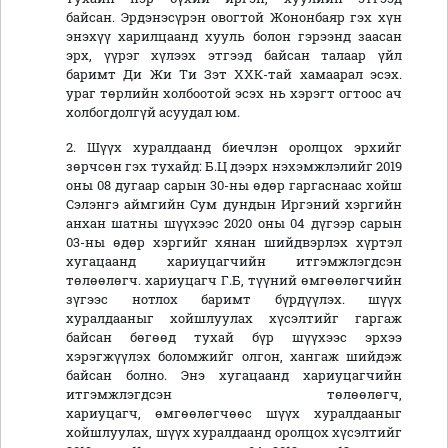
байсан.
Эрдэнэсүрэн овогтой Жононбаяр гэх хүн
энэхүү харилцаанд хууль болон гэрээнд заасан
эрх, үүрэг хүлээх этгээд байсан талаар үйл
баримт Ди Жи Ти Зэт ХХК-тай хамаарал эсэх.
ураг төрлийн холбоотой эсэх нь хэрэгт огтоос ач
холбогдолгүй асуудал юм.
2. Шүүх хуралдаанд биечлэн оролцох эрхийг
зөрчсөн гэх тухайд: Б.Ц дээрх нэхэмжлэлийг 2019
оны 08 дугаар сарын 30-ны өдөр гаргаснаас хойш
Сэлэнгэ аймгийн Сум дундын Иргэний хэргийн
анхан шатны шүүхээс 2020 оны 04 дүгээр сарын
03-ны өдөр хэргийг хянан шийдвэрлэх хүртэл
хугацаанд хариуцагчийн итгэмжлэгдсэн
төлөөлөгч. хариуцагч Г.Б, түүний өмгөөлөгчийн
зүгээс нотлох баримт бүрдүүлэх. шүүх
хуралдааныг хойшлуулах хүсэлтийг гаргаж
байсан бөгөөд тухай бүр шүүхээс эрхээ
хэрэгжүүлэх боломжийг олгон, хангаж шийдэж
байсан болно. Энэ хугацаанд хариуцагчийн
итгэмжлэгдсэн төлөөлөгч,
хариуцагч, өмгөөлөгчөөс шүүх хуралдааныг
хойшлуулах, шүүх хуралдаанд оролцох хүсэлтийг