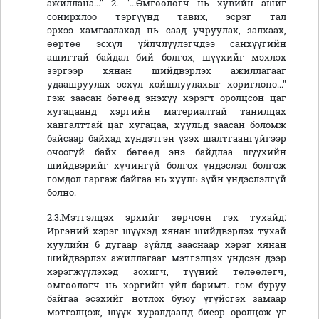
ажиллана..." 2. "...Өмгөөлөгч нь хувийн ашиг
сонирхлоо тэргүүнд тавих, эсрэг тал
эрхээ хамгаалахад нь саад учруулах, залхаах,
өөртөө эсхүл үйлчлүүлэгчдээ санхүүгийн
ашигтай байдал бий болгох, шүүхийг мэхлэх
зэргээр хянан шийдвэрлэх ажиллагааг
удаашруулах эсхүл хойшлуулахыг хориглоно..."
гэж заасан бөгөөд энэхүү хэрэгт оролцсон цаг
хугацаанд хэргийн материалтай танилцах
хангалттай цаг хугацаа, хуульд заасан боломж
байсаар байхад хүндэтгэн үзэх шалтгаангүйгээр
очоогүй байх бөгөөд энэ байдлаа шүүхийн
шийдвэрийг хүчингүй болгох үндэслэл болгож
гомдол гаргаж байгаа нь хууль зүйн үндэслэлгүй
болно.
2.3.Мэтгэлцэх эрхийг зөрчсөн гэх тухайд:
Иргэний хэрэг шүүхэд хянан шийдвэрлэх тухай
хуулийн 6 дугаар зүйлд зааснаар хэрэг хянан
шийдвэрлэх ажиллагааг мэтгэлцэх үндсэн дээр
хэрэгжүүлэхэд зохигч, түүний төлөөлөгч,
өмгөөлөгч нь хэргийн үйл баримт. гэм буруу
байгаа эсэхийг нотлох буюу үгүйсгэх замаар
мэтгэлцэж, шүүх хуралдаанд биеэр оролцож үг