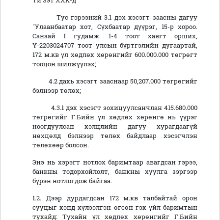
Ти Зэт ХХК-д
Тус гэрээний 3.1 дэх хэсэгт заасны дагуу
"Улаанбаатар хот, Сүхбаатар дүүрэг, 15-р хороо.
Санзай 1 гудамж. 1-4 тоот хаягт орших,
Ү-2203024707 тоот улсын бүртгэлийн дугаартай,
172 м.кв үл хөдлөх хөрөнгийг 600.000.000 төгрөгт
тооцон шилжүүлэх;
4.2 дахь хэсэгт зааснаар 50,207.000 төгрөгийг
бэлнээр төлөх;
4.3.1 дэх хэсэгт зохицуулсанчлан 415.680.000
төгрөгийг Г.Бийн үл хөдлөх хөрөнгө нь үүрэг
ноогдуулсан хэлцлийн дагуу хурагдаагүй
нөхцөлд бэлнээр төлөх байдлаар хэсэгчлэн
төлөхөөр болсон.
Энэ нь хэрэгт нотлох баримтаар авагдсан гэрээ,
банкны тодорхойлолт, банкны хуулга зэргээр
бүрэн нотлогдож байгаа.
1.2. Дээр дурдагдсан 172 м.кв талбайтай орон
сууцыг хэнд хүлээлгэн өгсөн гэх үйл баримтын
тухайд: Тухайн үл хөдлөх хөрөнгийг Г.Бийн