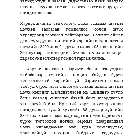
этгээд хуульд заасан үндэслэлээр давж заалдах
шатны шүүхэд гомдол гаргах эрхтэйг дурдаж
шийдвэрлэжээ.
Хариуцагчийн өмгөөлөгч давж заалдах шатны
шүүхэд гаргасан гомдолдоо: болон шүүх
хуралдаанд гаргасан тайлбартаа: ...Сэлэнгэ аймаг
дахь сум дундын иргэний хэргийн анхан шатны
шүүхийн 2020 оны 04 дүгээр сарын 03-ны өдрийн
256 дугаар шийдвэрийг бүхэлд нь эс зөвшөөрч
дараах үндэслэлээр гомдол гаргаж байна.
1.
Хэрэгт авагдсан баримт болон талуудын
тайлбараар хэргийн нөхцөл байдал бүрэн
тогтоогдоогүй,
хэргийн үйл баримтын талаар
талууд бүрэн мэтгэлцээгүй байхад анхан шатны
шүүх хэргийг шийдвэрлэсэн нь шийдвэр хууль
ёсны бөгөөд үндэслэл бүхий байх шаардлагыг
хангаагүй байна. Иргэний хэрэг шүүхэд хянан
шийдвэрлэх тухай хуулийн 38 дугаар зүйлийн
38.9 дэх хэсэгт зааснаар хэргийн үйл баримтыг
бүрэн тогтооход нотлох баримт шаардагдвал
шүүх хуралдааныг нэг удаа хойшлуулах,
тодорхойгүй нөхцөл байдлыг тодруулах