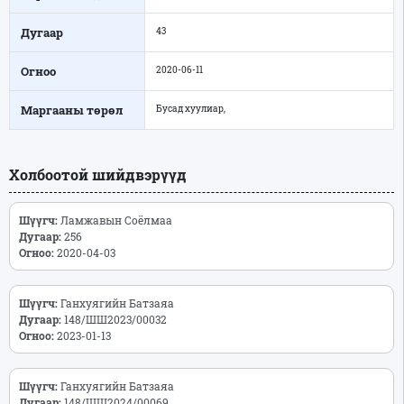
Дугаар
43
Огноо
2020-06-11
Маргааны төрөл
Бусад хуулиар,
Холбоотой шийдвэрүүд
Шүүгч:
Ламжавын Соёлмаа
Дугаар:
256
Огноо:
2020-04-03
Шүүгч:
Ганхуягийн Батзаяа
Дугаар:
148/ШШ2023/00032
Огноо:
2023-01-13
Шүүгч:
Ганхуягийн Батзаяа
Дугаар:
148/ШШ2024/00069