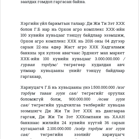
заалдах гомдол гаргасан байна.
Хэргийн үйл баримтын талаар: Ди Жи Ти Зэт ХХК
болон Г.Б нар нь Орхон агро комплекс ХХК-ийн
100 хувийн хувьцааг тэнцүү байдлаар эзэмшиж,
Орхон агро комплекс ХХК нь 2016 оны 04 дүгээр
сарын 22-ны өдөр Жаст агро ХХК Хадгаламж
банкны эрх хүлээн авагчаас Эрдэнэт мах маркет
ХХК-ийн 100 хувийн хувьцааг 3.000.000.000
/
гурван тэрбум/
төгрөгөөр худалдан авч
улмаар хувьцааны үнийг тэнцүү байдлаар
гаргахаар,
Хариуцагч Г.Б нь хувьцааны үнэ 1.500.000.000
/нэг
тэрбум таван зуун сая/
төгрөгийг оруулах
боломжгүй болж, 900.000.000
/есөн зуун
сая/
төгрөгийн урьдчилгаа төлбөрийг хувьцаа
эзэмшигч Ди Жи Ти Зэт ХХК нь дангаараа
гаргаж,
Ди Жи Ти Зэт ХХКомпани
нь ХААН
банкнаас жилийн 24 хувийн хүүтэй 36 сарын
хугацаатай 2.100.000.000
/хоёр тэрбум нэг зуун
сая/
төгрөгийн зээлийг хариуцагч