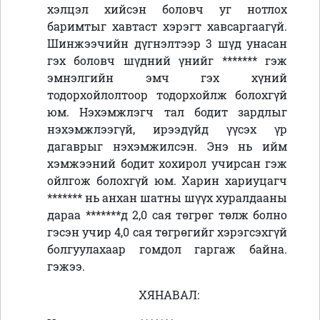
хэлцэл хийсэн боловч уг нотлох
баримтыг хавтаст хэрэгт хавсаргаагүй.
Шинжээчийн дүгнэлтээр 3 шүд унасан
гэх боловч шүдний үнийг ******* гэж
эмнэлгийн эмч гэх хүний
тодорхойлолтоор тодорхойлж болохгүй
юм. Нэхэмжлэгч тал бодит зардлыг
нэхэмжлээгүй, ирээдүйд үүсэх үр
дагаврыг нэхэмжилсэн. Энэ нь ийм
хэмжээний бодит хохирол учирсан гэж
ойлгож болохгүй юм. Харин хариуцагч
******* нь анхан шатны шүүх хуралдааны
дараа *******д 2,0 сая төгрөг төлж болно
гэсэн учир 4,0 сая төгрөгийг хэрэгсэхгүй
болгуулахаар гомдол гаргаж байна.
гэжээ.
ХЯНАВАЛ: