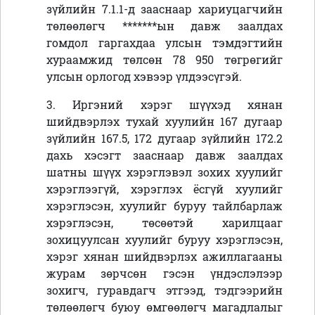
зүйлийн 7.1.
1-
д зааснаар хариуцагчийн
төлөөлөгч *******ын давж заалдах
гомдол гаргахдаа улсын тэмдэгтийн
хураамжид төлсөн 78 950 төгрөгийг
улсын орлогод хэвээр үлдээсүгэй.
3. Иргэний хэрэг шүүхэд хянан
шийдвэрлэх тухай хуулийн 167 дугаар
зүйлийн 167.5, 172 дугаар зүйлийн 172.2
дахь хэсэгт зааснаар давж заалдах
шатны шүүх хэрэглэвэл зохих хуулийг
хэрэглээгүй, хэрэглэх ёсгүй хуулийг
хэрэглэсэн, хуулийг буруу тайлбарлаж
хэрэглэсэн, төсөөтэй харилцааг
зохицуулсан хуулийг буруу хэрэглэсэн,
хэрэг хянан шийдвэрлэх ажиллагааны
журам зөрчсөн гэсэн үндэслэлээр
зохигч, гуравдагч этгээд, тэдгээрийн
төлөөлөгч буюу өмгөөлөгч магадлалыг