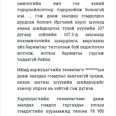
эмнэлгийн эмч гэх хүний
тодорхойлолтоор тодорхойлж болохгүй
юм. ... гэж давж заалдах гомдолдоо
дурдсан боловч Иргэний хэрэг шүүхэд
хянан шийдвэрлэх тухай хуулийн 107
дугаар зүйлийн 107.3-д зааснаар
нэхэмжлэлийн шаардлага, маргааны
үйл баримтыг татгалзаж буй үндэслэлээ
нотолж, нотлох баримтаа гаргаж
чадаагүй байна.
Иймд хариуцагчийн төлөөлөгч *******ын
давж заалдах гомдлыг хангахгүй орхиж,
анхан шатны шүүхийн шийдвэрийг
хэвээр үлдээх нь зүйтэй гэж дүгнэв.
Хариуцагчийн төлөөлөгчөөс давж
заалдах гомдол гаргахдаа улсын
тэмдэгтийн хураамжид төлсөн 78 950