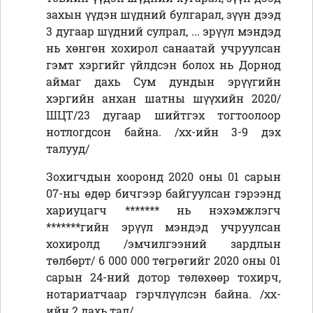
захын үүдэн шүдний булгарал, зүүн дээд
3 дугаар шүдний сулрал, ... эрүүл мэндэд
нь хөнгөн хохирол санаатай учруулсан
гэмт хэргийг үйлдсэн болох нь Дорнод
аймаг дахь Сум дундын эрүүгийн
хэргийн анхан шатны шүүхийн 2020/
ШЦТ/23 дугаар шийтгэх тогтоолоор
нотлогдсон байна. /хх-ийн 3-9 дэх
талууд/
Зохигчдын хооронд 2020 оны 01 сарын
07-ны өдөр бичгээр байгуулсан гэрээнд
хариуцагч ******* нь нэхэмжлэгч
*******гийн эрүүл мэндэд учруулсан
хохиролд /эмчилгээний зардлын
төлбөрт/ 6 000 000 төгрөгийг 2020 оны 01
сарын 24-ний дотор төлөхөөр тохирч,
нотариатчаар гэрчлүүлсэн байна. /хх-
ийн 2 дахь тал/