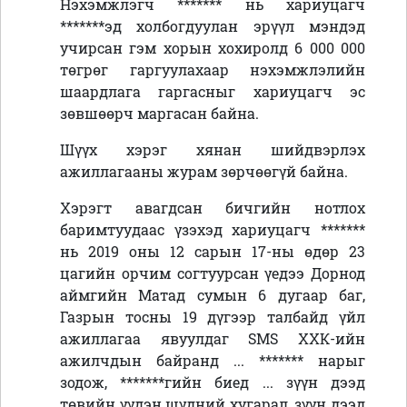
Нэхэмжлэгч ******* нь хариуцагч
*******эд холбогдуулан эрүүл мэндэд
учирсан гэм хорын хохиролд 6 000 000
төгрөг гаргуулахаар нэхэмжлэлийн
шаардлага гаргасныг хариуцагч эс
зөвшөөрч маргасан байна.
Шүүх хэрэг хянан шийдвэрлэх
ажиллагааны журам зөрчөөгүй байна.
Хэрэгт авагдсан бичгийн нотлох
баримтуудаас үзэхэд хариуцагч *******
нь 2019 оны 12 сарын 17-ны өдөр 23
цагийн орчим согтуурсан үедээ Дорнод
аймгийн Матад сумын 6 дугаар баг,
Газрын тосны 19 дүгээр талбайд үйл
ажиллагаа явуулдаг
SMS
ХХК-ийн
ажилчдын байранд ... ******* нарыг
зодож, *******гийн биед ... зүүн дээд
төвийн үүдэн шүдний хугарал, зүүн дээд