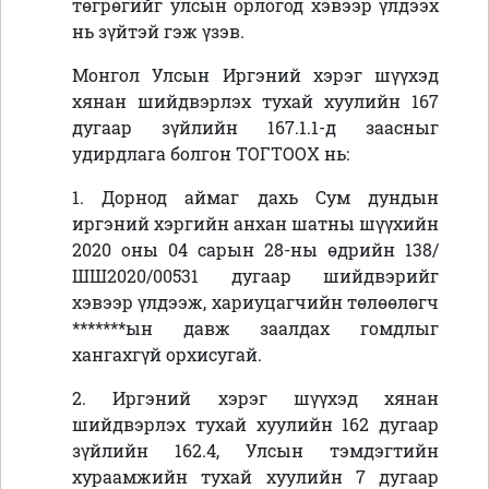
төгрөгийг улсын орлогод хэвээр үлдээх
нь зүйтэй гэж үзэв.
Монгол Улсын Иргэний хэрэг шүүхэд
хянан шийдвэрлэх тухай хуулийн 167
дугаар зүйлийн 167.1.1-д заасныг
удирдлага болгон ТОГТООХ нь:
1
. Дорнод аймаг дахь Сум дундын
иргэний хэргийн анхан шатны шүүхийн
2020 оны 04 сарын 28-ны өдрийн 138/
ШШ2020/00531 дугаар шийдвэрийг
хэвээр үлдээж, хариуцагчийн төлөөлөгч
*******ын давж заалдах гомдлыг
хангахгүй орхисугай.
2. Иргэний хэрэг шүүхэд хянан
шийдвэрлэх тухай хуулийн 162 дугаар
зүйлийн 162.4, Улсын тэмдэгтийн
хураамжийн тухай хуулийн 7 дугаар