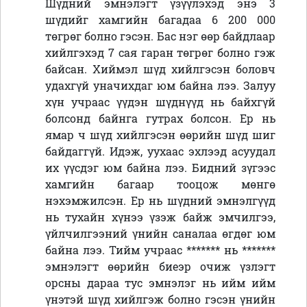
Шүдний эмнэлэгт үзүүлэхэд энэ 3
шүдийг хамгийн багадаа 6 200 000
төгрөг болно гэсэн. Бас нэг өөр байдлаар
хийлгэхэд 7 сая гаран төгрөг болно гэж
байсан. Хиймэл шүд хийлгэсэн боловч
удахгүй уначихдаг юм байна лээ. Залуу
хүн учраас үүдэн шүднүүд нь байхгүй
болсонд байнга гутрах болсон. Ер нь
ямар ч шүд хийлгэсэн өөрийн шүд шиг
байдаггүй. Идэж, уухаас эхлээд асуудал
их үүсдэг юм байна лээ. Бидний зүгээс
хамгийн багаар тооцож мөнгө
нэхэмжилсэн. Ер нь шүдний эмнэлгүүд
нь тухайн хүнээ үзэж байж эмчилгээ,
үйлчилгээний үнийн саналаа өгдөг юм
байна лээ. Тийм учраас ******* нь *******
эмнэлэгт өөрийн биеэр очиж үзлэгт
орсны дараа тус эмнэлэг нь ийм ийм
үнэтэй шүд хийлгэж болно гэсэн үнийн