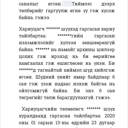
саналыг өгсөн.
Тиймээс дээрх
төлбөрийг гаргуулж өгнө үү гэж хүсэж
байна. гэжээ.
Хариуцагч ******* шүүхэд гаргасан хариу
тайлбартаа: *******гийн гаргасан
нэхэмжлэлийг хүлээн зөвшөөрөхгүй
байна. ******* нь намайг архины шилээр
цохих гэж ирэхэд нь би өөрийгөө
хамгаалах гэж өшиглөсөн нь үнэн. Би
*******д тагнайтай хиймэл шүд хийлгэж
өгсөн. Шүдний үнийг ямар байдлаар 6
сая гэж үзэж надаас нэхэж байгаа нь
ойлгомжгүй байна. Би энэ 6 сая
төгрөгийг төлж барагдуулахгүй. гэжээ.
Хариуцагчийн төлөөлөгч ******* шүүх
хуралдаанд
гаргасан тайлбартаа:
2020
оны 01 сарын 13-ны өдрийн 23 дугаар