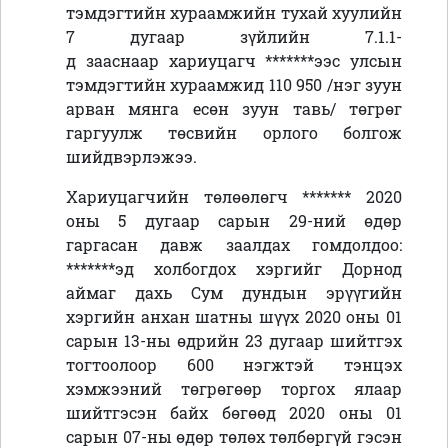
тэмдэгтийн хураамжийн тухай хуулийн
7 дугаар зүйлийн 7.1.1
-
д
зааснаар
хариуцагч *******ээс улсын
тэмдэгтийн хураамжид 110 950 /нэг зуун
арван мянга есөн зуун тавь/ төгрөг
гаргуулж төсвийн орлого болгож
шийдвэрлэжээ.
Хариуцагчийн төлөөлөгч ******* 2020
оны 5 дугаар сарын 29-ний өдөр
гаргасан давж заалдах гомдолдоо:
*******эд холбогдох хэргийг Дорнод
аймаг дахь Сум дундын эрүүгийн
хэргийн анхан шатны шүүх 2020 оны 01
сарын 13-ны өдрийн 23 дугаар шийтгэх
тогтоолоор 600 нэгжтэй тэнцэх
хэмжээний төгрөгөөр торгох ялаар
шийтгэсэн байх бөгөөд 2020 оны 01
сарын 07-ны өдөр төлөх төлбөргүй гэсэн