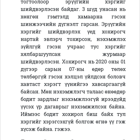
тогтоолоор эрүүгийн хэргийг
шийдвэрлэсэн байдаг. 3 шүд унасан нь
хөнгөн гэмтэлд хамаарна гэсэн
шинжээчийн дүгнэлт гарсан. Эрүүгийн
хэргийг шийдвэрлэх үед хохирогч
нартай эвлэрч тохирсон, нэхэмжлэх
зүйлгүй гэсэн учраас тус хэргийг
хялбаршуулсан журмаар
шийдвэрлэсэн. Хохирогч нь 2020 оны 01
дүгээр сарын 07-ны өдөр төлөх
төлбөргүй гэсэн хэлцэл үйлдсэн боловч
хавтаст хэрэгт үүнийгээ хавсаргаагүй
байсан. Мөн нэхэмжлэгч талаас өнөөдөр
бодит зардлыг нэхэмжлээгүй ирээдүйд
үүсэх үр дагаврыг нэхэмжилсэн байна.
Иймээс бодит хохирол биш байх тул
хэргийг хэрэгсэхгүй болгож өгнө үү гэж
хүсэж байна. гэжээ.