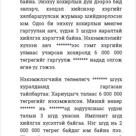
байна. Энэхүү хохирлын дүн дээрээ бид
эвлэрч, хэлцэл хийснээр хэргийг
хялбаршуулсан журмаар шийдвэрлэсэн
юм. Одоо би энэхүү хохирлын мөнгөө
гаргуулан авч, үүдэн 3 шүдээ яаралтай
хийлгэх хэрэгтэй байна.
Нэхэмжлэлийг
хүлээн авч *******ээс гэмт хэргийн
улмаас учирсан хохиролд 6 000 000
төгрөгийг гаргуулж ******* надад олгож
өгнө үү. гэжээ.
Нэхэмжлэгчийн төлөөлөгч ******* шүүх
хуралдаанд гаргасан
тайлбартаа
:
Хариуцагч талаас 6 000 000
төгрөгийг нэхэмжилсэн. Миний нөхөр
******* нь *******эд зодуулснаас үүдэн
талын 3 шүд унасан. Имплант шүд
хийлгэх хүсэлтэй байгаа. Нэг шүд нь 2
000 000 төгрөг байдаг юм байна лээ.