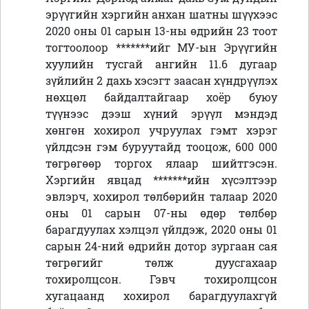
эрүүгийн хэргийн анхан шатны шүүхээс
2020 оны 01 сарын 13-ны өдрийн 23 тоот
тогтоолоор *******ийг МУ-ын Эрүүгийн
хуулийн тусгай ангийн 11.6 дугаар
зүйлийн 2 дахь хэсэгт заасан хүндрүүлэх
нөхцөл байдалтайгаар хоёр буюу
түүнээс дээш хүний эрүүл мэндэд
хөнгөн хохирол учруулах гэмт хэрэг
үйлдсэн гэм буруутайд тооцож, 600 000
төгрөгөөр торгох ялаар шийтгэсэн.
Хэргийн явцад *******ийн хүсэлтээр
эвлэрч, хохирол төлбөрийн талаар 2020
оны 01 сарын 07-ны өдөр төлбөр
барагдуулах хэлцэл үйлдэж, 2020 оны 01
сарын 24-ний өдрийн дотор зургаан сая
төгрөгийг төлж дуусгахаар
тохиролцсон. Гэвч тохиролцсон
хугацаанд хохирол барагдуулахгүй