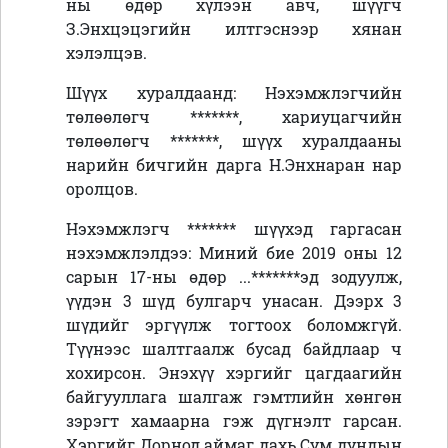
н
ы
өдөр хүлээн авч, шүүгч
З.Энхцэцэгийн илтгэснээр хянан
хэлэлцэв.
Шүүх хуралдаанд: Нэхэмжлэгчийн
төлөөлөгч *******, хариуцагчийн
төлөөлөгч *******, шүүх хуралдааны
нарийн бичгийн дарга Н.Энхнаран нар
оролцов.
Нэхэмжлэгч
*******
шүүхэд гаргасан
нэхэмжлэл
дээ: Миний бие 2019 оны 12
сарын 17-ны өдөр ...*******эд зодуулж,
үүдэн 3 шүд булгарч унасан. Дээрх 3
шүдийг эргүүлж тогтоох боломжгүй.
Түүнээс шалтгаалж бусад байдлаар ч
хохирсон. Энэхүү хэргийг цагдаагийн
байгууллага шалгаж гэмтлийн хөнгөн
зэрэгт хамаарна гэж дүгнэлт гарсан.
Хэргийг Дорнод аймаг дахь Сум дундын