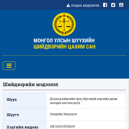
Алдаа мэдээлэх
Шийдвэрийн мэдээлэл
Шүүх
Дорнод аймгийн Эрүү, Иргэний хэргийн давж
заалдах шатны шүүх
Шүүгч
Зундуйн Энхцэцэг
Хэргийн индекс
138/2020/00343/И