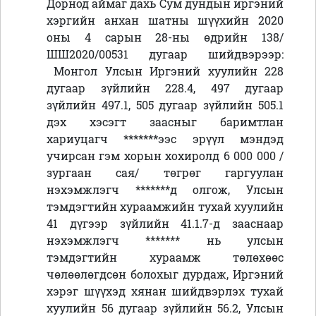
Дорнод аймаг дахь Сум дундын иргэний
хэргийн анхан шатны шүүхийн 2020
оны 4 сарын 28-ны өдрийн 138/
ШШ2020/00531 дугаар шийдвэрээр:
Монгол Улсын Иргэний хуулийн
228
дугаар зүйлийн 228.4, 497 дугаар
зүйлийн 497.1, 505 дугаар зүйлийн 505.1
дэх хэсэгт
заасныг баримтлан
хариуцагч
*******ээс эрүүл мэндэд
учирсан гэм хорын хохиролд 6 000 000 /
зургаан сая/ төгрөг гаргуулан
нэхэмжлэгч *******д олгож,
Улсын
тэмдэгтийн хураамжийн тухай хуулийн
41 дүгээр зүйлийн 41.1.7-д зааснаар
нэхэмжлэгч ******* нь улсын
тэмдэгтийн хураамж төлөхөөс
чөлөөлөгдсөн болохыг дурдаж,
Иргэний
хэрэг шүүхэд хянан шийдвэрлэх тухай
хуулийн 56 дугаар зүйлийн 56.
2
, Улсын