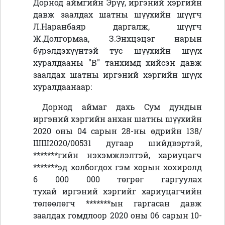
Дорнод аймгийн Эрүү, иргэний хэргийн
давж заалдах шатны шүүхийн шүүгч
Л.Наранбаяр даргалж, шүүгч
Ж.Долгормаа, З.Энхцэцэг нарын
бүрэлдэхүүнтэй тус шүүхийн шүүх
хуралдааны "В" танхимд хийсэн давж
заалдах шатны иргэний хэргийн шүүх
хуралдаанаар:
Дорнод аймаг дахь Сум дундын
иргэний хэргийн анхан шатны шүүхийн
2020 оны
0
4 сарын 28-ны өдрийн 138/
ШШ2020/00531 дугаар
шийдвэртэй,
*******гийн нэхэмжлэлтэй, хариуцагч
*******эд холбогдох гэм хорын хохиролд
6 000 000 төгрөг
гаргуулах
тухай
иргэний хэргийг
хариуцагчийн
төлөөлөгч *******ын гаргасан давж
заалдах гомдлоор
2020 оны
06
сарын
10
-