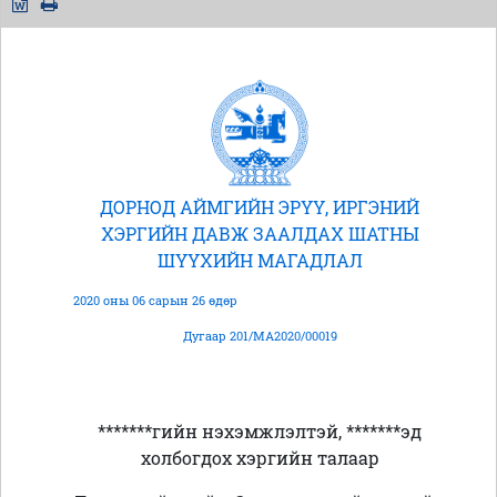
ДОРНОД АЙМГИЙН ЭРҮҮ, ИРГЭНИЙ
ХЭРГИЙН ДАВЖ ЗААЛДАХ ШАТНЫ
ШҮҮХИЙН МАГАДЛАЛ
2020 оны 06 сарын 26 өдөр
Дугаар 201/МА2020/00019
*******гийн нэхэмжлэлтэй, *******эд
холбогдох хэргийн талаар