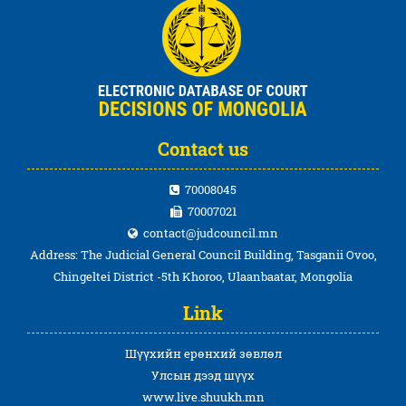
Contact us
70008045
70007021
contact@judcouncil.mn
Address: The Judicial General Council Building, Tasganii Ovoo,
Chingeltei District -5th Khoroo, Ulaanbaatar, Mongolia
Link
Шүүхийн ерөнхий зөвлөл
Улсын дээд шүүх
www.live.shuukh.mn