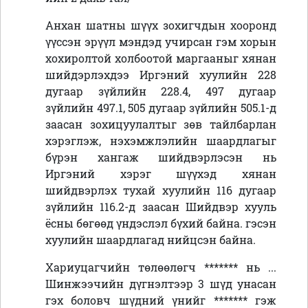
Анхан шатны шүүх зохигчдын хооронд
үүссэн эрүүл мэндэд учирсан гэм хорын
хохиролтой холбоотой маргааныг хянан
шийдэрлэхдээ Иргэний хуулийн 228
дугаар зүйлийн 228.4, 497 дугаар
зүйлийн 497.1, 505 дугаар зүйлийн 505.1-д
заасан зохицуулалтыг зөв тайлбарлан
хэрэглэж, нэхэмжлэлийн шаардлагыг
бүрэн хангаж шийдвэрлэсэн нь
Иргэний хэрэг шүүхэд хянан
шийдвэрлэх тухай хуулийн 116 дугаар
зүйлийн 116.2-д заасан Шийдвэр хууль
ёсны бөгөөд үндэслэл бүхий байна. гэсэн
хуулийн шаардлагад нийцсэн байна.
Хариуцагчийн төлөөлөгч ******* нь ...
Шинжээчийн дүгнэлтээр 3 шүд унасан
гэх боловч шүдний үнийг ******* гэж