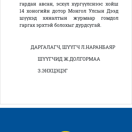
гардан авсан, эсхүл хүргүүлснээс хойш
14 хоногийн дотор Монгол Улсын Дээд
шүүхэд хяналтын журмаар гомдол
гаргах эрхтэй болохыг дурдсугай.
ДАРГАЛАГЧ, ШҮҮГЧ
Л.НАРАНБАЯР
ШҮҮГЧИД
Ж.ДОЛГОРМАА
З.ЭНХЦЭЦЭГ