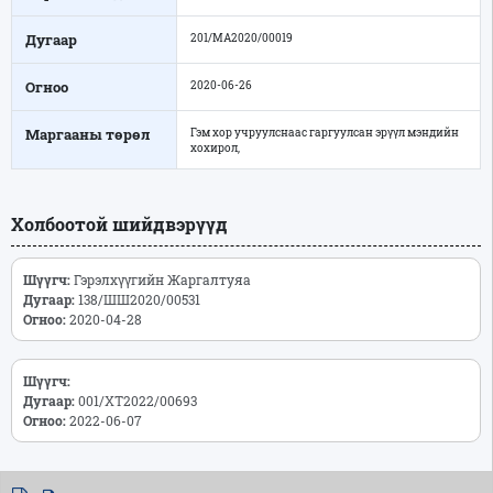
Дугаар
201/МА2020/00019
Огноо
2020-06-26
Маргааны төрөл
Гэм хор учруулснаас гаргуулсан эрүүл мэндийн
хохирол,
Холбоотой шийдвэрүүд
Шүүгч:
Гэрэлхүүгийн Жаргалтуяа
Дугаар:
138/ШШ2020/00531
Огноо:
2020-04-28
Шүүгч:
Дугаар:
001/ХТ2022/00693
Огноо:
2022-06-07