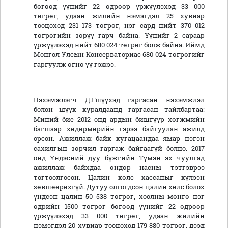
бөгөөд үүнийг 22 өдрөөр үржүүлэхэд 33 000
төгрөг, удаан жилийн нэмэгдэл 25 хувиар
тооцоход 231 173 төгрөг, нэг сард нийт 370 012
төгрөгийн зөрүү гарч байна. Үүнийг 2 сараар
үржүүлэхэд нийт 680 024 төгрөг болж байна. Иймд
Монгол Улсын Консерваториас 680 024 төгрөгийг
гаргуулж өгнө үү гэжээ.
Нэхэмжлэгч Д.Гшүүхэд гаргасан нэхэмжлэл
болон шүүх хуралдаанд гаргасан тайлбартаа:
Миний бие 2012 онд ардын бишгүүр хөгжмийн
багшаар хөдөрмөрийн гэрээ байгуулан ажилд
орсон. Ажиллаж байх хугацаандаа ямар нэгэн
сахилгын зөрчил гаргаж байгаагүй болно. 2017
онд Үндэсний дуу бүжгийн Түмэн эх чуулгад
ажиллаж байхдаа өндөр насны тэтгэврээ
тогтоолгосон. Цалин хөлс хассаныг хүлээн
зөвшөөрөхгүй. Дутуу олгогдсон цалин хөлс болох
үндсэн цалин 50 538 төгрөг, хоолны мөнгө нэг
өдрийн 1500 төгрөг бөгөөд үүнийг 22 өдрөөр
үржүүлэхэд 33 000 төгрөг, удаан жилийн
нэмэгдэл 20 хувиар тооцоход 179 880 төгрөг, дээд