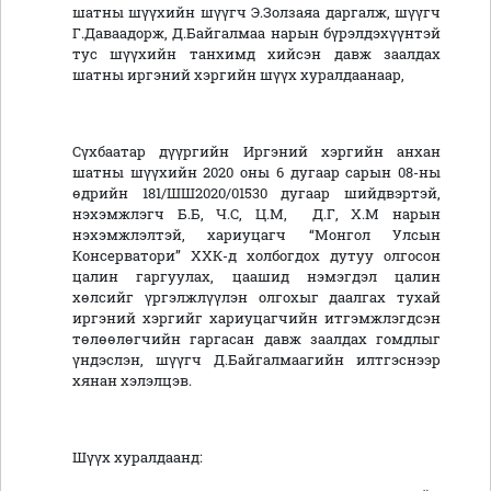
шатны шүүхийн шүүгч Э.Золзаяа даргалж, шүүгч
Г.Даваадорж, Д.Байгалмаа нарын бүрэлдэхүүнтэй
тус шүүхийн танхимд хийсэн давж заалдах
шатны иргэний хэргийн шүүх хуралдаанаар,
Сүхбаатар дүүргийн Иргэний хэргийн анхан
шатны шүүхийн 2020 оны 6 дугаар сарын 08-ны
өдрийн 181/ШШ2020/01530 дугаар шийдвэртэй,
нэхэмжлэгч Б.Б, Ч.С, Ц.М, Д.Г, Х.М нарын
нэхэмжлэлтэй, хариуцагч “Монгол Улсын
Консерватори” ХХК-д холбогдох дутуу олгосон
цалин гаргуулах, цаашид нэмэгдэл цалин
хөлсийг үргэлжлүүлэн олгохыг даалгах тухай
иргэний хэргийг хариуцагчийн итгэмжлэгдсэн
төлөөлөгчийн гаргасан давж заалдах гомдлыг
үндэслэн, шүүгч Д.Байгалмаагийн илтгэснээр
хянан хэлэлцэв.
Шүүх хуралдаанд: