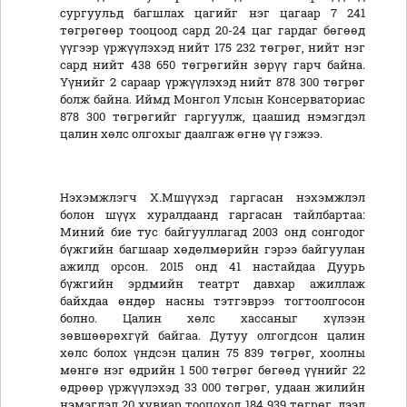
сургуульд багшлах цагийг нэг цагаар 7 241
төгрөгөөр тооцоод сард 20-24 цаг гардаг бөгөөд
үүгээр үржүүлэхэд нийт 175 232 төгрөг, нийт нэг
сард нийт 438 650 төгрөгийн зөрүү гарч байна.
Үүнийг 2 сараар үржүүлэхэд нийт 878 300 төгрөг
болж байна. Иймд Монгол Улсын Консерваториас
878 300 төгрөгийг гаргуулж, цаашид нэмэгдэл
цалин хөлс олгохыг даалгаж өгнө үү гэжээ.
Нэхэмжлэгч Х.Мшүүхэд гаргасан нэхэмжлэл
болон шүүх хуралдаанд гаргасан тайлбартаа:
Миний бие тус байгууллагад 2003 онд сонгодог
бүжгийн багшаар хөдөлмөрийн гэрээ байгуулан
ажилд орсон. 2015 онд 41 настайдаа Дуурь
бүжгийн эрдмийн театрт давхар ажиллаж
байхдаа өндөр насны тэтгэврээ тогтоолгосон
болно. Цалин хөлс хассаныг хүлээн
зөвшөөрөхгүй байгаа. Дутуу олгогдсон цалин
хөлс болох үндсэн цалин 75 839 төгрөг, хоолны
мөнгө нэг өдрийн 1 500 төгрөг бөгөөд үүнийг 22
өдрөөр үржүүлэхэд 33 000 төгрөг, удаан жилийн
нэмэгдэл 20 хувиар тооцоход 184 939 төгрөг, дээд