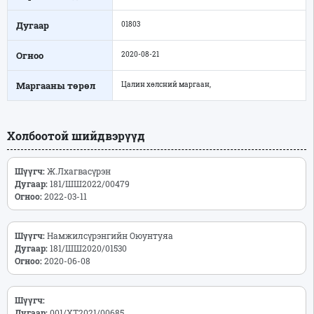
Дугаар
01803
Огноо
2020-08-21
Маргааны төрөл
Цалин хөлсний маргаан,
Холбоотой шийдвэрүүд
Шүүгч:
Ж.Лхагвасүрэн
Дугаар:
181/ШШ2022/00479
Огноо:
2022-03-11
Шүүгч:
Намжилсүрэнгийн Оюунтуяа
Дугаар:
181/ШШ2020/01530
Огноо:
2020-06-08
Шүүгч:
Дугаар:
001/ХТ2021/00685