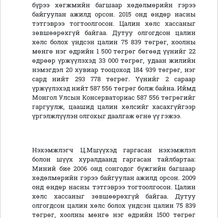
бүрээ хөгжмийн багшаар хөдөлмөрийн гэрээ
байгуулан ажилд орсон. 2015 онд өндөр насны
тэтгэврээ тогтоолгосон. Цалин хөлс хассаныг
зөвшөөрөхгүй байгаа. Дутуу олгогдсон цалин
хөлс болох үндсэн цалин 75 839 төгрөг, хоолны
мөнгө нэг өдрийн 1 500 төгрөг бөгөөд үүнийг 22
өдрөөр үржүүлэхэд 33 000 төгрөг, удаан жилийн
нэмэгдэл 20 хувиар тооцоход 184 939 төгрөг, нэг
сард нийт 293 778 төгрөг. Үүнийг 2 сараар
үржүүлэхэд нийт 587 556 төгрөг болж байна. Иймд
Монгол Улсын Консерваториас 587 556 төгрөгийг
гаргуулж, цаашид цалин хөлсийг хасахгүйгээр
үргэлжлүүлэн олгохыг даалгаж өгнө үү гэжээ.
Нэхэмжлэгч Ц.Мшүүхэд гаргасан нэхэмжлэл
болон шүүх хуралдаанд гаргасан тайлбартаа:
Миний бие 2006 онд сонгодог бүжгийн багшаар
хөдөлмөрийн гэрээ байгуулан ажилд орсон. 2009
онд өндөр насны тэтгэврээ тогтоолгосон. Цалин
хөлс хассаныг зөвшөөрөхгүй байгаа. Дутуу
олгогдсон цалин хөлс болох үндсэн цалин 75 839
төгрөг, хоолны мөнгө нэг өдрийн 1500 төгрөг