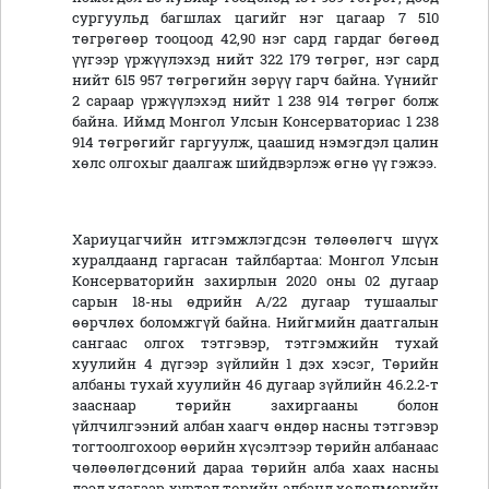
сургуульд багшлах цагийг нэг цагаар 7 510
төгрөгөөр тооцоод 42,90 нэг сард гардаг бөгөөд
үүгээр үржүүлэхэд нийт 322 179 төгрөг, нэг сард
нийт 615 957 төгрөгийн зөрүү гарч байна. Үүнийг
2 сараар үржүүлэхэд нийт 1 238 914 төгрөг болж
байна. Иймд Монгол Улсын Консерваториас 1 238
914 төгрөгийг гаргуулж, цаашид нэмэгдэл цалин
хөлс олгохыг даалгаж шийдвэрлэж өгнө үү гэжээ.
Хариуцагчийн итгэмжлэгдсэн төлөөлөгч шүүх
хуралдаанд гаргасан тайлбартаа: Монгол Улсын
Консерваторийн захирлын 2020 оны 02 дугаар
сарын 18-ны өдрийн А/22 дугаар тушаалыг
өөрчлөх боломжгүй байна. Нийгмийн даатгалын
сангаас олгох тэтгэвэр, тэтгэмжийн тухай
хуулийн 4 дүгээр зүйлийн 1 дэх хэсэг, Төрийн
албаны тухай хуулийн 46 дугаар зүйлийн 46.2.2-т
зааснаар төрийн захиргааны болон
үйлчилгээний албан хаагч өндөр насны тэтгэвэр
тогтоолгохоор өөрийн хүсэлтээр төрийн албанаас
чөлөөлөгдсөний дараа төрийн алба хаах насны
дээд хязгаар хүртэл төрийн албанд хөдөлмөрийн