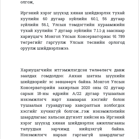
олгож,
Иргэний хэрэг шүүхэд хянан шийдвэрлэх тухай
хуулийн 60 дугаар зүйлийн 60.1, 56 дугаар
зүйлийн 56.1, Улсын тэмдэгтийн хураамжийн
тухай хуулийн 7 дугаар зүйлийн 7.1.1-д зааснаар
хариуцагч Монгол Улсын Консерваториас 91 789
төгрөгийг гаргуулж Улсын төсвийн орлогод
оруулж шийдвэрлэжээ.
Хариуцагчийн итгэмжлэгдсэн төлөөлөгч давж
заалдах гомдолдоо: Анхан шатны шүүхийн
шийдвэрийг эс зөвшөөрч байна. Монгол Улсын
Консерваторийн захирлын 2020 оны 02 дугаар
сарын 18-ны өдрийн А/22 дугаар тушаалын
нэхэмжлэгч нарт хамаарах хэсгийг болон
тушаалын гуравдугаар хавсралтын холбогдох
хэсгийг хүчингүй болгож...гэж нэхэмжлэлийн
шаардлагаас хальсан дүгнэлт хийсэн нь Иргэний
хэрэг шүүхэд хянан шийдвэрлэх ажиллагааны
талуудын зарчимд нийцэхгүй байна.
Нэхэмжлэгч нарын гаргаагүй шаардлагыг