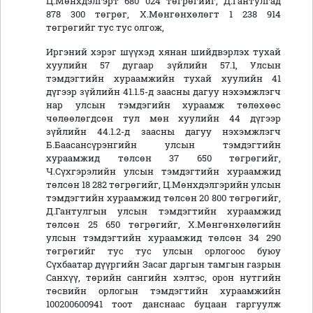
Ц.Мөнхдэлгэрт 680 024 төгрөгийг, Д.Гантулгад
878 300 төгрөг, Х.Мөнгөнхөлөгт 1 238 914
төгрөгийг тус тус олгож,
Иргэний хэрэг шүүхэд хянан шийдвэрлэх тухай
хуулийн 57 дугаар зүйлийн 57.1, Улсын
тэмдэгтийн хураамжийн тухай хуулийн 41
дүгээр зүйлийн 41.1.5-д заасны дагуу нэхэмжлэгч
нар улсын тэмдэгийн хураамж төлөхөөс
чөлөөлөгдсөн тул мөн хуулийн 44 дүгээр
зүйлийн 44.1.2-д заасны дагуу нэхэмжлэгч
Б.Баасансүрэнгийн улсын тэмдэгтийн
хураамжид төлсөн 37 650 төгрөгийг,
Ч.Сүхгэрэлийн улсын тэмдэгтийн хураамжид
төлсөн 18 282 төгрөгийг, Ц.Мөнхдэлгэрийн улсын
тэмдэгтийн хураамжид төлсөн 20 800 төгрөгийг,
Д.Гантулгын улсын тэмдэгтийн хураамжид
төлсөн 25 650 төгрөгийг, Х.Мөнгөнхөлөгийн
улсын тэмдэгтийн хураамжид төлсөн 34 290
төгрөгийг тус тус улсын орлогоос буюу
Сүхбаатар дүүргийн Засаг даргын тамгын газрын
Санхүү, төрийн сангийн хэлтэс, орон нутгийн
төсвийн орлогын тэмдэгтийн хураамжийн
100200600941 тоот данснаас буцаан гаргуулж