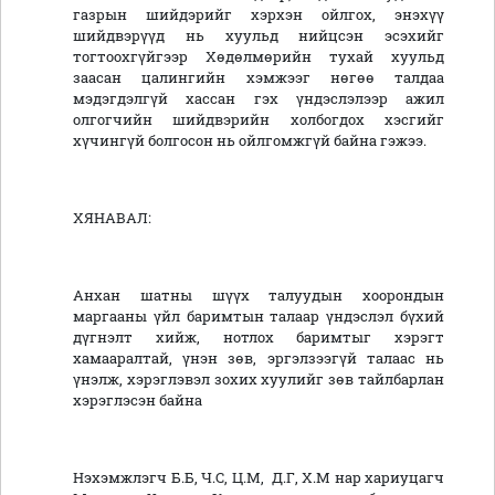
газрын шийдэрийг хэрхэн ойлгох, энэхүү
шийдвэрүүд нь хуульд нийцсэн эсэхийг
тогтоохгүйгээр Хөдөлмөрийн тухай хуульд
заасан цалингийн хэмжээг нөгөө талдаа
мэдэгдэлгүй хассан гэх үндэслэлээр ажил
олгогчийн шийдвэрийн холбогдох хэсгийг
хүчингүй болгосон нь ойлгомжгүй байна гэжээ.
ХЯНАВАЛ:
Анхан шатны шүүх талуудын хоорондын
маргааны үйл баримтын талаар үндэслэл бүхий
дүгнэлт хийж, нотлох баримтыг хэрэгт
хамааралтай, үнэн зөв, эргэлзээгүй талаас нь
үнэлж, хэрэглэвэл зохих хуулийг зөв тайлбарлан
хэрэглэсэн байна
Нэхэмжлэгч Б.Б, Ч.С, Ц.М, Д.Г, Х.М нар хариуцагч