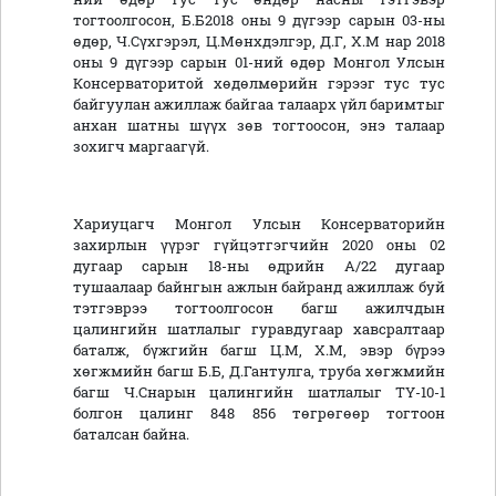
тогтоолгосон, Б.Б2018 оны 9 дүгээр сарын 03-ны
өдөр, Ч.Сүхгэрэл, Ц.Мөнхдэлгэр, Д.Г, Х.М нар 2018
оны 9 дүгээр сарын 01-ний өдөр Монгол Улсын
Консерваторитой хөдөлмөрийн гэрээг тус тус
байгуулан ажиллаж байгаа талаарх үйл баримтыг
анхан шатны шүүх зөв тогтоосон, энэ талаар
зохигч маргаагүй.
Хариуцагч Монгол Улсын Консерваторийн
захирлын үүрэг гүйцэтгэгчийн 2020 оны 02
дугаар сарын 18-ны өдрийн А/22 дугаар
тушаалаар байнгын ажлын байранд ажиллаж буй
тэтгэврээ тогтоолгосон багш ажилчдын
цалингийн шатлалыг гуравдугаар хавсралтаар
баталж, бүжгийн багш Ц.М, Х.М, эвэр бүрээ
хөгжмийн багш Б.Б, Д.Гантулга, труба хөгжмийн
багш Ч.Снарын цалингийн шатлалыг ТҮ-10-1
болгон цалинг 848 856 төгрөгөөр тогтоон
баталсан байна.