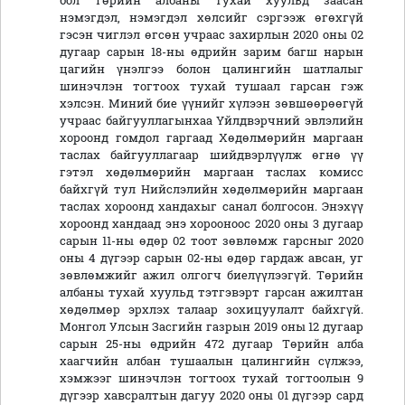
бол Төрийн албаны тухай хуульд заасан
нэмэгдэл, нэмэгдэл хөлсийг сэргээж өгөхгүй
гэсэн чиглэл өгсөн учраас захирлын 2020 оны 02
дугаар сарын 18-ны өдрийн зарим багш нарын
цагийн үнэлгээ болон цалингийн шатлалыг
шинэчлэн тогтоох тухай тушаал гарсан гэж
хэлсэн. Миний бие үүнийг хүлээн зөвшөөрөөгүй
учраас байгууллагынхаа Үйлдвэрчний эвлэлийн
хороонд гомдол гаргаад Хөдөлмөрийн маргаан
таслах байгууллагаар шийдвэрлүүлж өгнө үү
гэтэл хөдөлмөрийн маргаан таслах комисс
байхгүй тул Нийслэлийн хөдөлмөрийн маргаан
таслах хороонд хандахыг санал болгосон. Энэхүү
хороонд хандаад энэ хорооноос 2020 оны 3 дугаар
сарын 11-ны өдөр 02 тоот зөвлөмж гарсныг 2020
оны 4 дүгээр сарын 02-ны өдөр гардаж авсан, уг
зөвлөмжийг ажил олгогч биелүүлээгүй. Төрийн
албаны тухай хуульд тэтгэвэрт гарсан ажилтан
хөдөлмөр эрхлэх талаар зохицуулалт байхгүй.
Монгол Улсын Засгийн газрын 2019 оны 12 дугаар
сарын 25-ны өдрийн 472 дугаар Төрийн алба
хаагчийн албан тушаалын цалингийн сүлжээ,
хэмжээг шинэчлэн тогтоох тухай тогтоолын 9
дүгээр хавсралтын дагуу 2020 оны 01 дүгээр сард