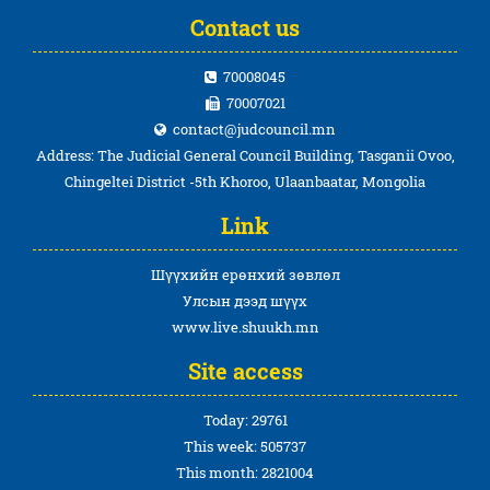
Contact us
70008045
70007021
contact@judcouncil.mn
Address: The Judicial General Council Building, Tasganii Ovoo,
Chingeltei District -5th Khoroo, Ulaanbaatar, Mongolia
Link
Шүүхийн ерөнхий зөвлөл
Улсын дээд шүүх
www.live.shuukh.mn
Site access
Today: 29761
This week: 505737
This month: 2821004