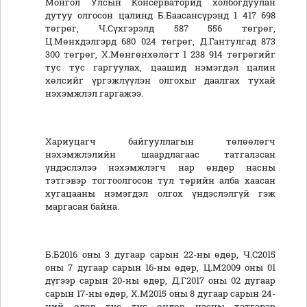
Монгол Улсын Консерваторид холбогдуулан
дутуу олгосон цалинд Б.Баасансүрэнд 1 417 698
төгрөг, Ч.Сүхгэрэлд 587 556 төгрөг,
Ц.Мөнхдэлгэрд 680 024 төгрөг, Д.Гантулгад 873
300 төгрөг, Х.Мөнгөнхөлөгт 1 238 914 төгрөгийг
тус тус гаргуулах, цаашид нэмэгдэл цалин
хөлсийг үргэжлүүлэн олгохыг даалгах тухай
нэхэмжлэл гаргажээ.
Хариуцагч байгууллагын төлөөлөгч
нэхэмжлэлийн шаардлагаас татгалзсан
үндэслэлээ нэхэмжлэгч нар өндөр насны
тэтгэвэр тогтоолгосон тул төрийн алба хаасан
хугацааны нэмэгдэл олгох үндэслэлгүй гэж
маргасан байна.
Б.Б2016 оны 3 дугаар сарын 22-ны өдөр, Ч.С2015
оны 7 дугаар сарын 16-ны өдөр, Ц.М2009 оны 01
дүгээр сарын 20-ны өдөр, Д.Г2017 оны 02 дугаар
сарын 17-ны өдөр, Х.М2015 оны 8 дугаар сарын 24-
ний өдөр тус тус өндөр насны тэтгэвэр