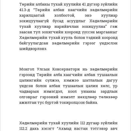
Төрийн албаны тухай хуулийн 41 дүгээр зүйлийн
41.3-д “Төрийн албан хаагчийн хөдөлмөрийн
харилцаатай холбоотой, энэ хуулиар
зохицуулаагүй бусад асуудлыг Хөдөлмөрийн
тухай хуулиар нарийвчлан зохицуулна” гэж
заасан тул зохигчийн хооронд үүссэн маргааныг
Хөдөлмөрийн тухай хууль болон тэдний хооронд
байгуулагдсан хөдөлмөрийн гэрээг үндэслэн
шийдвэрлэнэ.
Монгол Улсын Консерватори нь хөдөлмөрийн
гэрээнд Төрийн алба хаагчийн албан тушаалын
цалингийн сүлжээ, хэмжээ шатлалын дагуу
үндсэн болон албан тушаалын цалин хөлс, ур
чадварын нэмэгдэл, хоол унааны зардлын
олговрыг гэрээний нэмэлт нөхцлөөр төлөхөөр
ажилтан тус бүртэй тохиролцсон байна.
Хөдөлмөрийн тухай хуулийн 112 дугаар зүйлийн
112.2 дахь хэсэгт “Ахмад настан тэтгэвэр авч