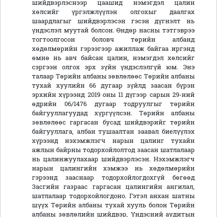
шийдвэрлэснээр цаашид нэмэгдэл цалин
хөлсийг үргэлжлүүлэн олгохыг даалгах
шаардлагыг шийдвэрлэсэн гэсэн дүгнэлт нь
үндэслэл муутай болсон. Өндөр насны тэтгэврээ
тогтоолгосон боловч төрийн албанд
хөдөлмөрийн гэрээгээр ажиллаж байгаа иргэнд
өмнө нь авч байсан цалин, нэмэгдэл хөлсийг
сэргээн олгох эрх зүйн үндэслэлгүй юм. Энэ
талаар Төрийн албаны зөвлөлөөс Төрийн албаны
тухай хуулийн 66 дугаар зүйлд заасан бүрэн
эрхийн хүрээнд 2019 оны 11 дүгээр сарын 29-ний
өдрийн 06/1476 дугаар тодруулгыг төрийн
байгууллагуудад хүргүүлсэн. Төрийн албаны
зөвлөлөөс гаргасан бусад шийдвэрийг төрийн
байгууллага, албан тушаалтан заавал биелүүлэх
хүрээнд нэхэмжлэгч нарын цалинг тухайн
ажлын байрны тодорхойлолтод заасан шатлалаар
нь цалинжуулахаар шийдвэрлэсэн. Нэхэмжлэгч
нарын цалингийн хэмжээ нь хөдөлмөрийн
гэрээнд зааснаар тодорхойлогдохгүй бөгөөд
Засгийн газраас гаргасан цалингийн ангилал,
шатлалаар тодорхойлогдоно. Гэтэл анхан шатны
шүүх Төрийн албаны тухай хууль болон Төрийн
албаны зөвлөлийн шийдвэр, Үндэсний аудитын