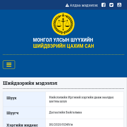
Алдаа мэдээлэх
Шийдвэрийн мэдээлэл
Шүүх
Нийслэлийн Иргэний хэргийн давж заалдах
шатны шүүх
Шүүгч
Дагаагийн Байгалмаа
Хэргийн индекс
181/2020/01349/и