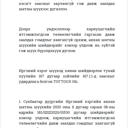
хэсэгт заасныг зөрчөөгүй гэж давж заалдах
шатны шүүхээс дүгнэлээ.
Дээрх үндэслэлээр хариуцагчийн
итгэмжлэгдсэн төлөөлөгчийн гаргасан давж
заалдах гомдлыг хангахгүй орхиж, анхан шатны
шүүхийн шийдвэрийг хэвээр үлдээж нь зүйтэй
гэж шүүх бүрэлдэхүүн дүгнэв.
Иргэний хэрэг шүүхэд хянан шийдвэрлэх тухай
хуулийн 167 дугаар зүйлийн 167.1.1-д заасныг
удирдлага болгон ТОГТООХ НЬ:
1. Сүхбаатар дүүргийн Иргэний хэргийн анхан
шатны шүүхийн 2020 оны 6 дугаар сарын 08-ны
өдрийн 181/ШШ2020/01530 дугаар шийдвэрийг
хэвээр үлдээж, хариуцагчийн итгэмжлэгдсэн
төлөөлөгчийн давж заалдах гомдлыг хангахгүй