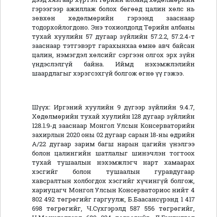
гэрээгээр ажиллаж болох бөгөөд цалин хөлс нь
зөвхөн хөдөлмөрийн гэрээнд зааснаар
тодорхойлогдоно. Энэ тохиолдолд Төрийн албаны
тухай хуулийн 57 дугаар зүйлийн 57.2.2, 57.2.4-т
зааснаар тэтгэвэрт гарахынхаа өмнө авч байсан
цалин, нэмэгдэл хөлсийг сэргээн олгох эрх зүйн
үндэслэлгүй байна. Иймд нэхэмжлэлийн
шаардлагыг хэрэгсэхгүй болгож өгнө үү гэжээ.
Шүүх: Иргэний хуулийн 9 дүгээр зүйлийн 9.4.7,
Хөдөлмөрийн тухай хуулийн 128 дугаар зүйлийн
128.1.9-д зааснаар Монгол Улсын Консерваторийн
захирлын 2020 оны 02 дугаар сарын 18-ны өдрийн
А/22 дугаар зарим багш нарын цагийн үнэлгээ
болон цалингийн шатлалыг шинэчлэн тогтоох
тухай тушаалын нэхэмжлэгч нарт хамаарах
хэсгийг болон тушаалын гуравдугаар
хавсралтын холбогдох хэсгийг хүчингүй болгож,
хариуцагч Монгол Улсын Консерваториос нийт 4
802 492 төгрөгийг гаргуулж, Б.Баасансүрэнд 1 417
698 төгрөгийг, Ч.Сүхгэрэлд 587 556 төгрөгийг,