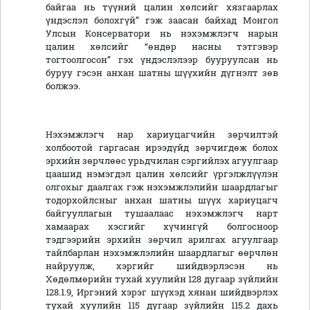
байгаа нь түүний цалин хөлсийг хязгаарлах
үндэслэл болохгүй” гэж заасан байхад Монгол
Улсын Консерватори нь нэхэмжлэгч нарын
цалин хөлсийг “өндөр насны тэтгэвэр
тогтоолгосон” гэх үндэслэлээр бууруулсан нь
буруу гэсэн анхан шатны шүүхийн дүгнэлт зөв
болжээ.
Нэхэмжлэгч нар хариуцагчийн зөрчилтэй
холбоотой гаргасан ирээдүйд зөрчигдөж болох
эрхийн зөрчлөөс урьдчилан сэргийлэх агуулгаар
цаашид нэмэгдэл цалин хөлсийг үргэлжлүүлэн
олгохыг даалгах гэж нэхэмжлэлийн шаардлагыг
тодорхойлсныг анхан шатны шүүх хариуцагч
байгууллагын тушаалаас нэхэмжлэгч нарт
хамаарах хэсгийг хүчингүй болгосноор
тэдгээрийн эрхийн зөрчил арилгах агуулгаар
тайлбарлан нэхэмжлэлийн шаардлагыг өөрчлөн
найруулж, хэргийг шийдвэрлэсэн нь
Хөдөлмөрийн тухай хуулийн 128 дугаар зүйлийн
128.1.9, Иргэний хэрэг шүүхэд хянан шийдвэрлэх
тухай хуулийн 115 дугаар зүйлийн 115.2 дахь