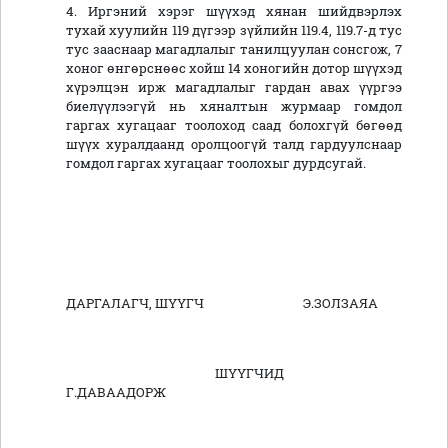
4. Иргэний хэрэг шүүхэд хянан шийдвэрлэх
тухай хуулийн 119 дүгээр зүйлийн 119.4, 119.7-д тус
тус зааснаар магадлалыг танилцуулан сонсгож, 7
хоног өнгөрснөөс хойш 14 хоногийн дотор шүүхэд
хүрэлцэн ирж магадлалыг гардан авах үүргээ
биелүүлээгүй нь хяналтын журмаар гомдол
гаргах хугацааг тоолоход саад болохгүй бөгөөд
шүүх хуралдаанд оролцоогүй талд гардуулснаар
гомдол гаргах хугацааг тоолохыг дурдсугай.
ДАРГАЛАГЧ, ШҮҮГЧ Э.ЗОЛЗАЯА
ШҮҮГЧИД
Г.ДАВААДОРЖ