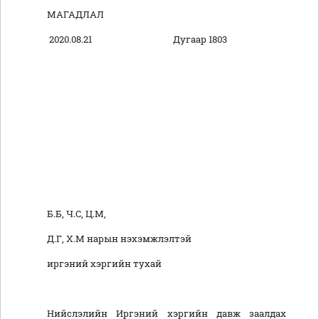
МАГАДЛАЛ
2020.08.21 Дугаар 1803
Б.Б, Ч.С, Ц.М,
Д.Г, Х.М нарын нэхэмжлэлтэй
иргэний хэргийн тухай
Нийслэлийн Иргэний хэргийн давж заалдах