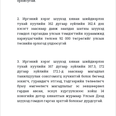
орхисугай.
2. Иргэний хэрэг шүүхэд хянан шийдвэрлэх
тухай хуулийн 162 дугаар зүйлийн 162.4 дэх
хэсэгт зааснаар давж заалдах шатны шүүхэд
гомдол гаргахдаа улсын тэмдэгтийн хураамжид
хариуцагчийн төлсөн 92 000 төгрөгийг улсын
төсвийн орлогод үлдээсүгэй
3. Иргэний хэрэг шүүхэд хянан шийдвэрлэх
тухай хуулийн 167 дугаар зүйлийн 167.3, 172
дугаар зүйлийн 172.1-д зааснаар магадлал
танилцуулан сонсгомогц хүчинтэй болох бөгөөд
зохигч, гуравдагч этгээд, тэдгээрийн төлөөлөгч
буюу өмгөөлөгч магадлалыг эс зөвшөөрвөл
гардан авсан, эсхүл хүргүүлснээс хойш 14
хоногийн дотор хяналтын журмаар Улсын Дээд
шүүхэд гомдол гаргах эрхтэй болохыг дурдсугай.