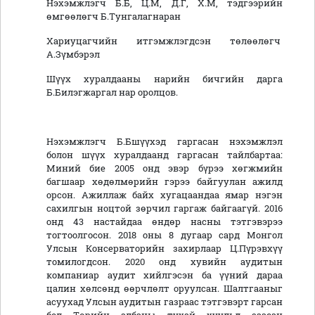
Нэхэмжлэгч Б.Б, Ц.М, Д.Г, Х.М, тэдгээрийн
өмгөөлөгч Б.Тунгалагнаран
Хариуцагчийн итгэмжлэгдсэн төлөөлөгч
А.Зүмбэрэл
Шүүх хуралдааны нарийн бичгийн дарга
Б.Билэгжаргал нар оролцов.
Нэхэмжлэгч Б.Бшүүхэд гаргасан нэхэмжлэл
болон шүүх хуралдаанд гаргасан тайлбартаа:
Миний бие 2005 онд эвэр бүрээ хөгжмийн
багшаар хөдөлмөрийн гэрээ байгуулан ажилд
орсон. Ажиллаж байх хугацаандаа ямар нэгэн
сахилгын ноцтой зөрчил гаргаж байгаагүй. 2016
онд 43 настайдаа өндөр насны тэтгэвэрээ
тогтоолгосон. 2018 оны 8 дугаар сард Монгол
Улсын Консерваторийн захирлаар Ц.Пүрэвхүү
томилогдсон. 2020 онд хувийн аудитын
компаниар аудит хийлгэсэн ба үүний дараа
цалин хөлсөнд өөрчлөлт оруулсан. Шалтгааныг
асуухад Улсын аудитын газраас тэтгэвэрт гарсан