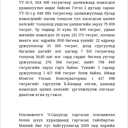
TY-10-5, 924 695 төгрөгөөр цалинжаад нэмэгдэл
урамшуулал авдаг байсан Гэтэл 2 дугаар сараас
ТҮ-10-1-р 848 856 төгрөгөөр цалинжуулаад бусад
нэмэгдлийг хасаж тооцсон тул хасагдсан цалин
хөлсийг тооцоход үндсэн цалингийн зөрүү 75 839
төгрөг, Ур чадвар 10 хувь 92 469 төгрөг, удаан
жилийн нэмэгдэл 20 хувь 231 173 төгрөг, хоолны
мөнгө нэг өдрийн 1500 бөгөөд үүнийг 22 өдрөөр
үржүүлэхээр 33 000 төгрөг, дээд сургуульд
багшлах цагийг нэг цагаар 7 510 төгрөгөөр
тооцоод 36,80 цаг нэг сард гардаг бөгөөд үүгээр
үржүүлэхэд 276 368 төгрөг, нийт 708 849
төгрөгийн зөрүү гарч байна. Үүнийг 2 сараар
үржүүлэхэд 1 417 698 төгрөг болж байна. Иймд
Монгол Улсын Консерваториас 1 417 698
төгрөгийг гаргуулж Б.Бнадад олгож, цаашид
нэмэгдэл цалин хөлсийг үргэлжлүүлж олгохыг
даалгаж өгнө үү гэжээ.
Нэхэмжлэгч Ч.Сшүүхэд гаргасан нэхэмжлэл
болон шүүх хуралдаанд гаргасан тайлбартаа:
Миний бие тус байгууллагад 2009 онд нарийн