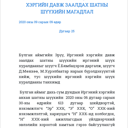
ХЭРГИЙН ДАВЖ ЗААЛДАХ ШАТНЫ
ШҮҮХИЙН МАГАДЛАЛ
2020 оны 09 сарын 09 өдөр
Дугаар 25
Булган аймгийн Эрүү, Иргэний хэргийн давж
заалдах шатны шүүхийн иргэний шүүх
хуралдааныг шүүгч Ё.Бямбацэрэн даргалж, шүүгч
Д.Мөнхөө, М.Хүрэлбаатар нарын бүрэлдэхүүнтэй
хийж, тус шүүхийн иргэний хэргийн шүүх
хуралдааны танхимд
Булган аймаг дахь сум дундын Иргэний хэргийн
анхан шатны шүүхийн 2020 оны 06 дугаар сарын
30-ны өдрийн 613 дугаар шийдвэртэй,
нэхэмжлэгч “Эр” ХХК, “Э” ХХК, “О” ХХК-ний
нэхэмжлэлтэй, хариуцагч “Н” ХХК-нд холбогдох,
“Н” ХХК-ний ажиллагсдын үйлдвэрчний
эвлэлийн хороотой хамтын гэрээ байгуулахгүй