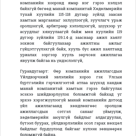
компанийн хооронд ямар нэг гэрээ хэлцэл
байхгүй бөгөөд манай компанитай Хөдөлмөрийн
тухай хуулийн 115-118 дугаар зүйлд заасан
хамтын маргааныг эхлүүлээгүй, зуучлагч урьж
оролцоогүй, арбитраар хэлэлцээгүй, шүүхээр уг
асуудлыг хянуулаагүй байж мөн хуулийн 119
дүгээр зүйлийн 119.1.4-д зааснаар ажил хаялт
зохион байгуулахаар ажилтны ажлыг
гүйцэтгүүлэхгүй байх, хууль бус ажил хаялтанд
уриалах зэргээр хууль зөрчсөн ажиллагаа
явуулж байгаа нь үндэслэлгүй,
Гуравдугаарт: Өөр компанийн ажиллагсдын
Үйлдвэрчний эвлэлийн хороо гэх Улсын
бүртгэлийн гэрчилгээтэй атлаа шүүхэд хандаж
манай компанитай хамтын гэрээ байгуулах
эсэхээ шийдвэрлүүлэх боломжтой байхад уг
эрхээ хэрэгжүүлээгүй манай компанийн дотоод
үйл ажиллагаанд хөндлөнгөөс оролцож
ажиллагсдын сэтгэл санааг үймүүлж,
хөдөлмөрийн аюулгүй байдлыг алдагдуулах,
бүтээл буурах, үйлдвэрлэлийн осол гарах нөхцөл
байдлыг бүрдүүлээд байгааг хүлээн зөвшөөрөх
боломжгүй байна.