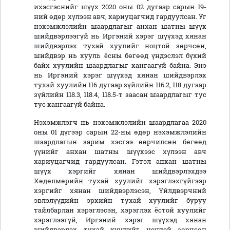
ихэсгэснийг шүүх 2020 оны 02 дугаар сарын 19-
ний өдөр хүлээн авч, хариуцагчид гардуулсан. Уг
нэхэмжлэлийн шаардлагыг анхан шатны шүүх
шийдвэрлээгүй нь Иргэний хэрэг шүүхэд хянан
шийдвэрлэх тухай хуулийг ноцтой зөрчсөн,
шийдвэр нь хууль ёсны бөгөөд үндэслэл бүхий
байх хуулийн шаардлагыг хангаагүй байна. Энэ
нь Иргэний хэрэг шүүхэд хянан шийдвэрлэх
тухай хуулийн 116 дугаар зүйлийн 116.2, 118 дугаар
зүйлийн 118.3, 118.4, 118.5-т заасан шаардлагыг тус
тус хангаагүй байна.
Нэхэмжлэгч нь нэхэмжлэлийн шаардлагаа 2020
оны 01 дүгээр сарын 22-ны өдөр нэхэмжлэлийн
шаардлагын зарим хэсгээ өөрчилсөн бөгөөд
үүнийг анхан шатны шүүхээс хүлээн авч
хариуцагчид гардуулсан. Гэтэл анхан шатны
шүүх хэргийг хянан шийдвэрлэхдээ
Хөдөлмөрийн тухай хуулийг хэрэглэхгүйгээр
хэргийг хянан шийдвэрлэсэн, Үйлдвэрчний
эвлэлүүдийн эрхийн тухай хуулийг буруу
тайлбарлан хэрэглэсэн, хэрэглэх ёстой хуулийг
хэрэглээгүй, Иргэний хэрэг шүүхэд хянан
шийдвэрлэх тухай хуулийг ноцтой зөрчсөн