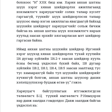
болохоос “Н” ХХК биш юм. Харин анхан шатны
шүүх хэрэг хянан шийдвэрлэх ажиллагаанд
нэхэмжлэгч хариуцагчийг солих талаар хүсэлт
гаргаагүй, түүнийг шүүх шийдвэрлэсэн талаар
шүүхээс ямар нэгэн ажиллагаа явагдаагүй байхад
шүүхийн шийдвэрт хариуцагчийг сольж бичиж
байгаа нь анхан шатны шүүх нэхэмжлэгч нарын
хуульд заасан эрхийг хязгаарласан мэт шийдвэр
гаргасан байна.
Иймд анхан шатны шүүхийн шийдвэр Иргэний
хэрэг шүүхэд хянан шийдвэрлэх тухай хуулийн
116 дугаар зүйлийн 116.2-т заасан шийдвэр хууль
ёсны бөгөөд үндэслэл бүхий байх, 118 дугаар
зүйлийн 118.2, 118.3, 118.4, 118.5 заасан заалтанд тус
тус хамаарахгүй байх тул шүүхийн шийдвэрийг
хүчингүй болгож, анхан шатны шүүхээр дахин
хэлэлцүүлэхээр буцааж өгнө үү.” гэжээ.
Хариуцагч байгууллагын итгэмжлэгдсэн
төлөөлөгч Б.Ц түүний өмгөөлөгч Р.Нямцэрэн
нар давж заалдах гомдолдоо: Давж заалдаж байгаа
үндэслэл нь: