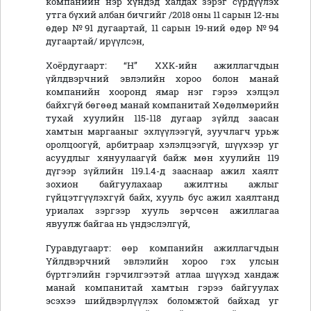
компанийн нэр хүндэд халдах зэрэг сүрдүүлэх
утга бүхий албан бичгийг /2018 оны 11 сарын 12-ны
өдөр №91 дугаартай, 11 сарын 19-ний өдөр №94
дугаартай/ ирүүлсэн,
Хоёрдугаарт: “Н” ХХК-ийн ажиллагчдын
үйлдвэрчний эвлэлийн хороо болон манай
компанийн хооронд ямар нэг гэрээ хэлцэл
байхгүй бөгөөд манай компанитай Хөдөлмөрийн
тухай хуулийн 115-118 дугаар зүйлд заасан
хамтын маргааныг эхлүүлээгүй, зуучлагч урьж
оролцоогүй, арбитраар хэлэлцээгүй, шүүхээр уг
асуудлыг хянуулаагүй байж мөн хуулийн 119
дүгээр зүйлийн 119.1.4-д зааснаар ажил хаялт
зохион байгуулахаар ажилтны ажлыг
гүйцэтгүүлэхгүй байх, хууль бус ажил хаялтанд
уриалах зэргээр хууль зөрчсөн ажиллагаа
явуулж байгаа нь үндэслэлгүй,
Гуравдугаарт: өөр компанийн ажиллагчдын
Үйлдвэрчний эвлэлийн хороо гэх улсын
бүртгэлийн гэрчилгээтэй атлаа шүүхэд хандаж
манай компанитай хамтын гэрээ байгуулах
эсэхээ шийдвэрлүүлэх боломжтой байхад уг