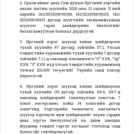
2. Орхон аймаг дахь Сум дунын Иргэний хэргийн
анхан шатны шүүхийн 2018 оны 12 сарын 11-ний
өдрийн 142/ШЗ2018/05208, 142/ШЗ2018/05210, 142/
ШЗ2018/05213 дугаар шүүгчийн захирамжуудаар
шүүхээс гарах шийдвэрийн биелэлтийг
баталгаажуулсан болохыг дурдсугай.
3. Иргэний хэрэг шүүхэд хянан шийдвэрлэх
тухай хуулийн 57 дугаар зүйлийн 57.1, Улсын
тэмдэгтийн хураамжийн тухай хуулийн 7 дугаар
зүйлийн 7.1.1-д зааснаар нэхэмжлэгч “О” ХХК, “Эр”
ХХК, “Э” ХХК-иуд улсын тэмдэгтийн хураамжинд
төлсөн 210,600 төгрөгийг Төрийн санд хэвээр
үлдээсүгэй.
4. Иргэний хэрэг шүүхэд хянан шийдвэрлэх
тухай хуулийн 119 дүгээр зүйлийн 119.4, 119.7-д
зааснаар шийдвэрийг танилцуулан сонсгож, 7
хоног өнгөрснөөс хойш 14 хоногийн дотор
зохигчид, тэдгээрийн төлөөлөгч, өмгөөлөгч
шүүхэд хүрэлцэн ирж шийдвэрийг өөрөө гардан
авах үүргээ биелүүлээгүй нь давж заалдах
журмаар гомдол гаргах хугацааг тоолоход саад
болохгүйг тайлбарласугай.