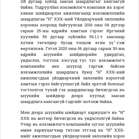
118 дугаар зүйлд заасан шаардлагыг хангаагүй
байна. Тодруулбал нэхэмжлэгч компани нь хэрэг
хянан шийдвэрлэх ажиллагаанд нэхэмжлэлийн
шаардлагаа “Н” ХХК-ний Үйлдвэрчний эвлэлийн
хорооны хооронд байгуулсан 2016 оны 04 дүгээр
сарын 25-ны өдрийн хамтын гэрээг Иргэний
хуулийн 56 дугаар зүйлийн 56.1.1-т зааснаар
хүчин төгөлдөр бусад тооцож өгнө үү."-гэж
өөрчилсөн. Гэтэл 2020 оны 06 дугаар сарын 30-ны
өдрийн шүүхийн шийдвэрийн удирдтал,
үндэслэх, тогтоох хэсгүүд тус тус нэхэмжлэгч
компанийн анх шүүхэд гаргаж байсан
нэхэмжлэлийн шаардлага буюу “Н” ХХК-ний
ажиллагсдын үйлдвэрчний эвлэлийн хороотой
хамтын гэрээ байгуулахгүй байх эрхтэй болохыг
тогтоолгох тухай гэх шаардлагаар бичигдсэн нь
шүүхийн шийдвэр дээрх хуульд заасан
шаардлага хангаагүй гэдгийг нотолж байна.
Мөн дээрх шүүхийн шийдвэрт хариуцагч нь “Н”
ХХК нь мэтээр бичигдсэн нь үндэслэлгүй байна.
Учир нь нэхэмжлэгч компанийн зүгээс шүүхийн
өмнө хариуцагчаар татсан этгээд нь “Н” ХХК-
нийг ажиллагсдын үйлдвэрчний эвлэлийн хороо