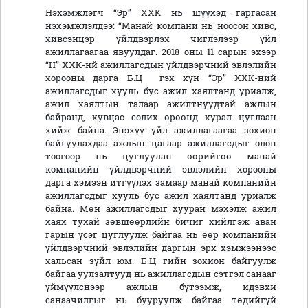
Нэхэмжлэгч “Эр” ХХК нь шүүхэд гаргасан
нэхэмжлэлдээ: “Манай компани нь ноосон хивс,
хивсэнцэр үйлдвэрлэх чиглэлээр үйл
ажиллагаагаа явуулдаг. 2018 оны 11 сарын эхээр
“Н” ХХК-нй ажиллагсдын үйлдвэрчний эвлэлийн
хорооны дарга Б.Ц гэх хүн “Эр” ХХК-ний
ажиллагсдыг хууль бус ажил хаялтанд уриалж,
ажил хаялтын талаар ажилтнуудтай ажлын
байранд, хувцас солих өрөөнд хурал цуглаан
хийж байна. Энэхүү үйл ажиллагаагаа зохион
байгуулахдаа ажлын цагаар ажиллагсдыг олон
тоогоор нь цуглуулан өөрийгөө манай
компанийн үйлдвэрчний эвлэлийн хорооны
дарга хэмээн итгүүлэх замаар манай компанийн
ажиллагсдыг хууль бус ажил хаялтанд уриалж
байна. Мөн ажиллагсдыг хууран мэхэлж ажил
хаях тухай зөвшөөрлийн бичиг хийлгэж аван
гарын үсэг цуглуулж байгаа нь өөр компанийн
үйлдвэрчний эвлэлийн даргын эрх хэмжээнээс
хальсан зүйл юм. Б.Ц гийн зохион байгуулж
байгаа уулзалтууд нь ажиллагсдын сэтгэл санааг
үймүүлснээр ажлын бүтээмж, идэвхи
санаачилгыг нь бууруулж байгаа төдийгүй