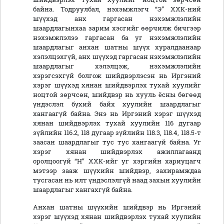
байна. Тодруулбал, нэхэмжлэгч “Э” ХХК-ний
шүүхэд анх гаргасан нэхэмжлэлийн
шаардлагынхаа зарим хэсгийг өөрчилж бичгээр
нэхэмжлэлээ гаргасан ба уг нэхэмжлэлийн
шаардлагыг анхан шатны шүүх хуралдаанаар
хэлэлцэхгүй, анх шүүхэд гаргасан нэхэмжлэлийн
шаардлагыг хэлэлцэж, нэхэмжлэлийн
хэрэгсэхгүй болгож шийдвэрлэсэн нь Иргэний
хэрэг шүүхэд хянан шийдвэрлэх тухай хуулийг
ноцтой зөрчсөн, шийдвэр нь хууль ёсны бөгөөд
үндэслэл бүхий байх хуулийн шаардлагыг
хангаагүй байна. Энэ нь Иргэний хэрэг шүүхэд
хянан шийдвэрлэх тухай хуулийн 116 дугаар
зүйлийн 116.2, 118 дугаар зүйлийн 118.3, 118.4, 118.5-т
заасан шаардлагыг тус тус хангаагүй байна. Уг
хэрэг хянан шийдвэрлэх ажиллагаанд
оролцоогүй “Н” ХХК-ийг уг хэргийн хариуцагч
мэтээр зааж шүүхийн шийдвэр, захирамждаа
тусгасан нь илт үндэслэлгүй наад захын хуулийн
шаардлагыг хангахгүй байна.
Анхан шатны шүүхийн шийдвэр нь Иргэний
хэрэг шүүхэд хянан шийдвэрлэх тухай хуулийн