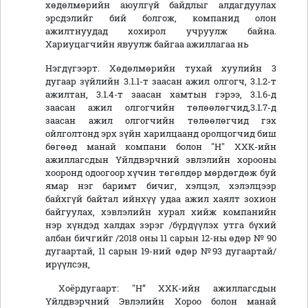
хөдөлмөрийн аюулгүй байдлыг алдагдуулах
эрсдэлийг бий болгож, компанид олон
ажилтнуудад хохирол учруулж байна.
Хариуцагчийн явуулж байгаа ажиллагаа нь
Нэгдүгээрт. Хөдөлмөрийн тухай хуулийн 3
дугаар зүйлийн 3.1.1-т заасан ажил олгогч, 3.1.2-т
ажилтан, 3.1.4-т заасан хамтын гэрээ, 3.1.6-д
заасан ажил олгогчийн төлөөлөгчид,3.1.7-д
заасан ажил олгогчийн төлөөлөгчид гэх
ойлголтонд эрх зүйн харилцаанд оролцогчид биш
бөгөөд манай компани болон "Н" ХХК-ийн
ажиллагсдын Үйлдвэрчний эвлэлийн хорооны
хооронд одоогоор хүчин төгөлдөр мөрдөгдөж буй
ямар нэг баримт бичиг, хэлцэл, хэлэлцээр
байхгүй байтал ийнхүү удаа ажил хаялт зохион
байгуулах, хэвлэлийн хурал хийж компанийн
нэр хүндэд халдах зэрэг /бүрдүүлэх утга бүхий
албан бичгийг /2018 оны 11 сарын 12-ны өдөр № 90
дугаартай, 11 сарын 19-ний өдөр №93 дугаартай/
ирүүлсэн,
Хоёрдугаарт: "Н” ХХК-ийн ажиллагсдын
Үйлдвэрчний Эвлэлийн Хороо болон манай