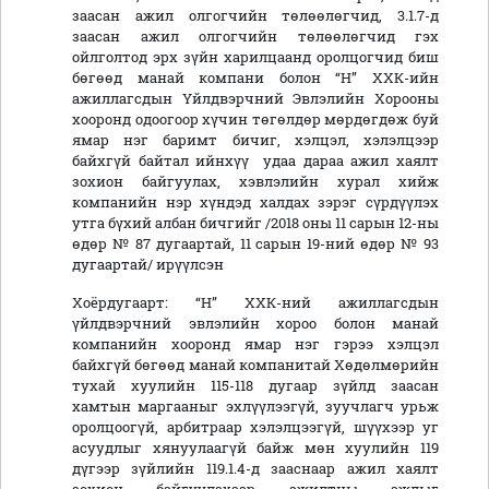
заасан ажил олгогчийн төлөөлөгчид, 3.1.7-д
заасан ажил олгогчийн төлөөлөгчид гэх
ойлголтод эрх зүйн харилцаанд оролцогчид биш
бөгөөд манай компани болон “Н” ХХК-ийн
ажиллагсдын Үйлдвэрчний Эвлэлийн Хорооны
хооронд одоогоор хүчин төгөлдөр мөрдөгдөж буй
ямар нэг баримт бичиг, хэлцэл, хэлэлцээр
байхгүй байтал ийнхүү удаа дараа ажил хаялт
зохион байгуулах, хэвлэлийн хурал хийж
компанийн нэр хүндэд халдах зэрэг сүрдүүлэх
утга бүхий албан бичгийг /2018 оны 11 сарын 12-ны
өдөр № 87 дугаартай, 11 сарын 19-ний өдөр № 93
дугаартай/ ирүүлсэн
Хоёрдугаарт: “Н” ХХК-ний ажиллагсдын
үйлдвэрчний эвлэлийн хороо болон манай
компанийн хооронд ямар нэг гэрээ хэлцэл
байхгүй бөгөөд манай компанитай Хөдөлмөрийн
тухай хуулийн 115-118 дугаар зүйлд заасан
хамтын маргааныг эхлүүлээгүй, зуучлагч урьж
оролцоогүй, арбитраар хэлэлцээгүй, шүүхээр уг
асуудлыг хянуулаагүй байж мөн хуулийн 119
дүгээр зүйлийн 119.1.4-д зааснаар ажил хаялт