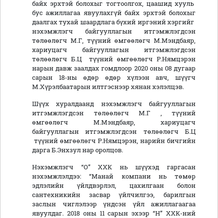
байх эрхтэй болохыг тогтоолгох, цаашид хууль
бус ажиллагаа явуулахгүй байх эрхтэй болохыг
даалгах тухай шаардлага бүхий иргэний хэргийг
нэхэмжлэгч байгууллагын итгэмжлэгдсэн
төлөөлөгч М.Г, түүний өмгөөлөгч М.Мэндбаяр,
хариуцагч байгууллагын итгэмжлэгдсэн
төлөөлөгч Б.Ц түүний өмгөөлөгч Р.Нямцэрэн
нарын давж заалдах гомдлоор 2020 оны 08 дугаар
сарын 18-ны өдөр өдөр хүлээн авч, шүүгч
М.Хүрэлбаатарын илтгэснээр хянан хэлэлцэв.
Шүүх хуралдаанд нэхэмжлэгч байгууллагын
итгэмжлэгдсэн төлөөлөгч М.Г , түүний
өмгөөлөгч М.Мэндбаяр, хариуцагч
байгууллагын итгэмжлэгдсэн төлөөлөгч Б.Ц
түүний өмгөөлөгч Р.Нямцэрэн, нарийн бичгийн
дарга Б.Энхзул нар оролцов.
Нэхэмжлэгч “О” ХХК нь шүүхэд гаргасан
нэхэмжлэлдээ: “Манай компани нь төмөр
эдлэлийн үйлдвэрлэл, цахилгаан болон
сантехникийн засвар үйлчилгээ, барилгын
заслын чиглэлээр үндсэн үйл ажиллагаагаа
явуулдаг. 2018 оны 11 сарын эхээр “Н” ХХК-ний