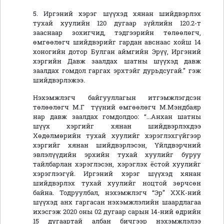
5. Иргэний хэрэг шүүхэд хянан шийдвэрлэх
тухай хуулийн 120 дугаар зүйлийн 120.2-т
зааснаар зохигчид, тэдгээрийн төлөөлөгч,
өмгөөлөгч шийдвэрийг гардан авснаас хойш 14
хоногийн дотор Булган аймгийн Эрүү, Иргэний
хэргийн Давж заалдах шатны шүүхэд давж
заалдах гомдол гаргах эрхтэйг дурьдсугай.” гэж
шийдвэрлэжээ.
Нэхэмжлэгч байгууллагын итгэмжлэгдсэн
төлөөлөгч М.Г түүний өмгөөлөгч М.Мэндбаяр
нар давж заалдах гомдолдоо: “...Анхан шатны
шүүх хэргийг хянан шийдвэрлэхдээ
Хөдөлмөрийн тухай хуулийг хэрэглэхгүйгээр
хэргийг хянан шийдвэрлэсэн, Үйлдвэрчний
эвлэлүүдийн эрхийн тухай хуулийг буруу
тайлбарлан хэрэглэсэн, хэрэглэх ёстой хуулийг
хэрэглээгүй. Иргэний хэрэг шүүхэд хянан
шийдвэрлэх тухай хуулийг ноцтой зөрчсөн
байна. Тодруулбал, нэхэмжлэгч “Эр” ХХК-ний
шүүхэд анх гаргасан нэхэмжлэлийн шаардлагаа
ихэсгэж 2020 оны 02 дугаар сарын 14-ний өдрийн
15 дугаартай албан бичгээр нэхэмжлэлээ