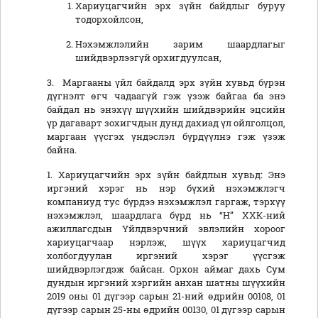
Хариуцагчийн эрх зүйн байдлыг буруу
тодорхойлсон,
Нэхэмжлэлийн зарим шаардлагыг
шийдвэрлээгүй орхигдуулсан,
3. Маргааны үйл байдалд эрх зүйн хувьд бүрэн
дүгнэлт өгч чадаагүй гэж үзэж байгаа ба энэ
байдал нь энэхүү шүүхийн шийдвэрийн эцсийн
үр дагаварт зохигчдын дунд дахиад үл ойлголцол,
маргаан үүсгэх үндэслэл бүрдүүлнэ гэж үзэж
байна.
1. Хариуцагчийн эрх зүйн байдлын хувьд: Энэ
иргэний хэрэг нь нэр бүхий нэхэмжлэгч
компаниуд тус бүрдээ нэхэмжлэл гаргаж, тэрхүү
нэхэмжлэл, шаардлага бүрд нь “Н” ХХК-ний
ажиллагсдын Үйлдвэрчний эвлэлийн хороог
хариуцагчаар нэрлэж, шүүх хариуцагчид
холбогдуулан иргэний хэрэг үүсгэж
шийдвэрлэгдэж байсан. Орхон аймаг дахь Сум
дундын иргэний хэргийн анхан шатны шүүхийн
2019 оны 01 дүгээр сарын 21-ний өдрийн 00108, 01
дүгээр сарын 25-ны өдрийн 00130, 01 дүгээр сарын