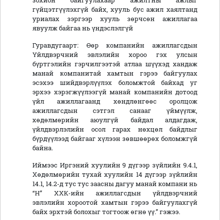
зохион байгуулахаар ажилтны ажлыг
гүйцэтгүүлэхгүй байх, хууль бус ажил хаялтанд
уриалах зэргээр хууль зөрчсөн ажиллагаа
явуулж байгаа нь үндэслэлгүй
Гуравдугаарт: Өөр компанийн ажиллагсдын
Үйлдвэрчний эвлэлийн хороо гэх улсын
бүртгэлийн гэрчилгээтэй атлаа шүүхэд хандаж
манай компанитай хамтын гэрээ байгуулах
эсэхээ шийдвэрлүүлэх боломжтой байхад уг
эрхээ хэрэгжүүлээгүй манай компанийн дотоод
үйл ажиллагаанд хөндлөнгөөс оролцож
ажиллагсдын сэтгэл санааг үймүүлж,
хөдөлмөрийн аюулгүй байдал алдагдаж,
үйлдвэрлэлийн осол гарах нөхцөл байдлыг
бүрдүүлээд байгааг хүлээн зөвшөөрөх боломжгүй
байна.
Иймээс Иргэний хуулийн 9 дүгээр зүйлийн 9.4.1,
Хөдөлмөрийн тухай хуулийн 14 дүгээр зүйлийн
14.1, 14.2-д тус тус заасны дагуу манай компани нь
“Н” ХХК-ийн ажиллагсдын үйлдвэрчний
эвлэлийн хороотой хамтын гэрээ байгуулахгүй
байх эрхтэй болохыг тогтоож өгнө үү.” гэжээ.