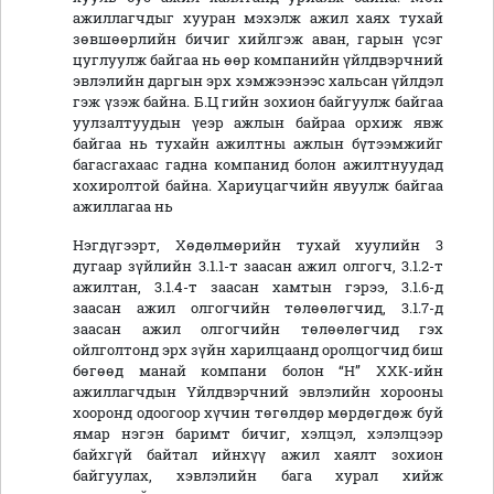
ажиллагчдыг хууран мэхэлж ажил хаях тухай
зөвшөөрлийн бичиг хийлгэж аван, гарын үсэг
цуглуулж байгаа нь өөр компанийн үйлдвэрчний
эвлэлийн даргын эрх хэмжээнээс хальсан үйлдэл
гэж үзэж байна. Б.Ц гийн зохион байгуулж байгаа
уулзалтуудын үеэр ажлын байраа орхиж явж
байгаа нь тухайн ажилтны ажлын бүтээмжийг
багасгахаас гадна компанид болон ажилтнуудад
хохиролтой байна. Хариуцагчийн явуулж байгаа
ажиллагаа нь
Нэгдүгээрт, Хөдөлмөрийн тухай хуулийн 3
дугаар зүйлийн 3.1.1-т заасан ажил олгогч, 3.1.2-т
ажилтан, 3.1.4-т заасан хамтын гэрээ, 3.1.6-д
заасан ажил олгогчийн төлөөлөгчид, 3.1.7-д
заасан ажил олгогчийн төлөөлөгчид гэх
ойлголтонд эрх зүйн харилцаанд оролцогчид биш
бөгөөд манай компани болон “Н” ХХК-ийн
ажиллагчдын Үйлдвэрчний эвлэлийн хорооны
хооронд одоогоор хүчин төгөлдөр мөрдөгдөж буй
ямар нэгэн баримт бичиг, хэлцэл, хэлэлцээр
байхгүй байтал ийнхүү ажил хаялт зохион
байгуулах, хэвлэлийн бага хурал хийж