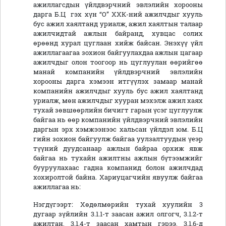
ажиллагсдын үйлдвэрчний эвлэлийн хорооны
дарга Б.Ц гэх хүн “О” ХХК-ний ажилчдыг хууль
бус ажил хаялтанд уриалж, ажил хаялтын талаар
ажилчидтай ажлын байранд, хувцас солих
өрөөнд хурал цуглаан хийж байсан. Энэхүү үйл
ажиллагаагаа зохион байгуулахдаа ажлын цагаар
ажилчдыг олон тоогоор нь цуглуулан өөрийгөө
манай компанийн үйлдвэрчний эвлэлийн
хорооны дарга хэмээн итгүүлэх замаар манай
компанийн ажилчдыг хууль бус ажил хаялтанд
уриалж, мөн ажилчдыг хууран мэхэлж ажил хаях
тухай зөвшөөрлийн бичигт гарын үсэг цуглуулж
байгаа нь өөр компанийн үйлдвэрчний эвлэлийн
даргын эрх хэмжээнээс хальсан үйлдэл юм. Б.Ц
гийн зохион байгуулж байгаа уулзалтуудын үеэр
түүний дуудсанаар ажлын байраа орхиж явж
байгаа нь тухайн ажилтны ажлын бүтээмжийг
бууруулахаас гадна компанид болон ажилчдад
хохиролтой байна. Хариуцагчийн явуулж байгаа
ажиллагаа нь:
Нэгдүгээрт: Хөдөлмөрийн тухай хуулийн 3
дугаар зүйлийн 3.1.1-т заасан ажил олгогч, 3.1.2-т
ажилтан, 3.1.4-т заасан хамтын гэрээ, 3.1.6-д