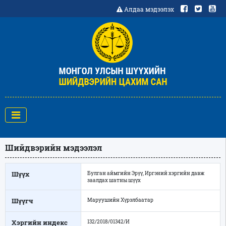
Алдаа мэдээлэх
Шийдвэрийн мэдээлэл
Шүүх
Булган аймгийн Эрүү, Иргэний хэргийн давж
заалдах шатны шүүх
Шүүгч
Маруушийн Хүрэлбаатар
Хэргийн индекс
132/2018/01342/И