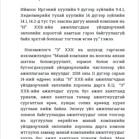
Иймээс Иргэний хуулийн 9 дүгээр зүйлийн 9.4.1,
Хөдөлмөрийн тухай хуулийн 14 дүгээр зүйлийн
14.1, 14.2-д тус тус заасны дагуу манай компани нь
“Н” ХХК-ийн ажиллагсдын үйлдвэрчний
эвлэлийн хороотой хамтын гэрээ байгуулахгүй
байх эрхтэй болохыг тогтоож өгнө үү.” гэжээ.
Нэхэмжлэгч “Э” ХХК нь шүүхэд гаргасан
нэхэмжлэлдээ: “Манай компани нь ноосны анхан
шатны боловсруулалт, ээрмэл болон эсгий
бүтээгдэхүүний үйлдвэрлэлийн чиглэлээр үйл
ажиллагаагаа явуулдаг. 2018 оны 11 дүгээр сарын
14-ний өдрөөс хойш “Н” ХХК-ийн ажиллагчдын
үйлдвэрчний эвлэлийн хорооны дарга Б.Ц “Э”
ХХК-ийн ажилчдыг хууль бус ажил хаялтанд
уриалж, ажил хаялтын талаар ажилтнуудтай
сургалтын өрөө, хувцас солих өрөөнд хурал
цуглаан хийж байна. Энэхүү үйл ажиллагаагаа
зохион байгуулахдаа ажилтнуудыг олон тоогоор
нь цуглуулан өөрийгөө манай компанийн
үйлдвэрчний эвлэлийн хорооны дарга хэмээн
итгүүлэх замаар манай компанийн ажилтнуудыг
хууль бус ажил хаялтанд уриалж байна. Мөн