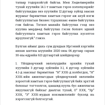
Булган аймаг дахь сум дундын Иргэний хэргийн
анхан шатны шүүхийн 2020 оны 06 дугаар сарын
30-ны өдрийн 613 дугаартай шийдвэрээр:
1. Үйлдвэрчний эвлэлүүдийн эрхийн тухай
хуулийн 3 дугаар зүйлийн 3.1, 4 дүгээр зүйлийн
4.1-д заасныг баримтлан “Н” ХХК-д холбогдох, “Н”
ХХК-ийн ажиллагсдын үйлдвэрчний эвлэлийн
хороотой хамтын гэрээ байгуулахгүй байх эрхтэй
болохыг тогтоолгох, цаашид хууль бус ажиллагаа
явуулахгүй байхыг даалгах тухай, О” ХХК, “Эр”
ХХК, “Э” ХХК-иудын нэхэмжлэлийг бүхэлд нь
хэрэгсэхгүй болгосугай.