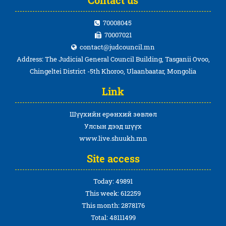
70008045
70007021
contact@judcouncil.mn
Address: The Judicial General Council Building, Tasganii Ovoo,
Chingeltei District -5th Khoroo, Ulaanbaatar, Mongolia
Link
Шүүхийн ерөнхий зөвлөл
Улсын дээд шүүх
www.live.shuukh.mn
Site access
Today: 49891
This week: 612259
This month: 2878176
Total: 48111499