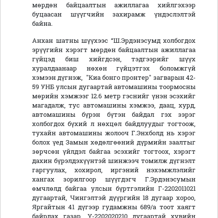
мөрдөн байцаалтын ажиллагаа хийлгэхээр
буцаасан шүүгчийн захирамж үндэслэлтэй
байна.
Анхан шатны шүүхээс “Ш.Эрдэнэсумд холбогдох
эрүүгийн хэрэгт мөрдөн байцаалтын ажиллагаа
гүйцэд биш хийгдсэн, тэдгээрийг шүүх
хуралдаанаар нөхөн гүйцэтгэх боломжгүй
хэмээн дүгнэж, "Киа бонго пронтер" загварын 42-
59 УНБ улсын дугаартай автомашины тоормосны
мөрийн хэмжээг 12.6 метр гэснийг үнэн эсэхийг
магадалж, тус автомашины хэмжээ, даац, хурд,
автомашины бүрэн бүтэн байдал гэх зэрэг
холбогдох бүхий л нөхцөл байдлуудыг тогтоож,
тухайн автомашины жолооч Г.Энхболд нь хэрэг
болох үед Замын хөдөлгөөний дүрмийн заалтыг
зөрчсөн үйлдэл байгаа эсэхийг тогтоох, хэрэгт
дахин бүрэлдэхүүнтэй шинжээч томилж дүгнэлт
гаргуулах, хохирол, иргэний нэхэмжлэлийг
хангах зорилгоор шүүгдэгч Г.Эрдэнэсумын
өмчлөлд байгаа улсын бүртгэлийн Г-2202011021
дугаартай, Чингэлтэй дүүргийн 18 дугаар хороо,
Яргайтын 41 дүгээр гудамжны 689/а тоот хаягт
байрлах газар, Ү-2202020210 дугаартай хувийн