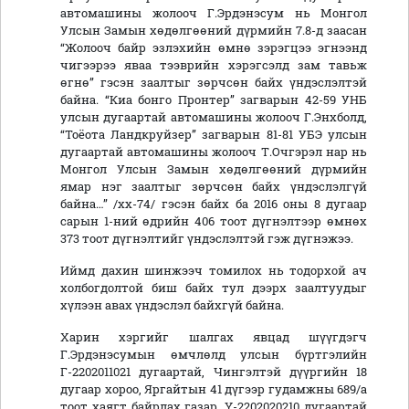
автомашины жолооч Г.Эрдэнэсум нь Монгол
Улсын Замын хөдөлгөөний дүрмийн 7.8-д заасан
“Жолооч байр эзлэхийн өмнө зэрэгцээ эгнээнд
чигээрээ яваа тээврийн хэрэгсэлд зам тавьж
өгнө” гэсэн заалтыг зөрчсөн байх үндэслэлтэй
байна. “Киа бонго Пронтер” загварын 42-59 УНБ
улсын дугаартай автомашины жолооч Г.Энхболд,
“Тоёота Ландкруйзер” загварын 81-81 УБЭ улсын
дугаартай автомашины жолооч Т.Очгэрэл нар нь
Монгол Улсын Замын хөдөлгөөний дүрмийн
ямар нэг заалтыг зөрчсөн байх үндэслэлгүй
байна…” /хх-74/ гэсэн байх ба 2016 оны 8 дугаар
сарын 1-ний өдрийн 406 тоот дүгнэлтээр өмнөх
373 тоот дүгнэлтийг үндэслэлтэй гэж дүгнэжээ.
Иймд дахин шинжээч томилох нь тодорхой ач
холбогдолтой биш байх тул дээрх заалтуудыг
хүлээн авах үндэслэл байхгүй байна.
Харин хэргийг шалгах явцад шүүгдэгч
Г.Эрдэнэсумын өмчлөлд улсын бүртгэлийн
Г-2202011021 дугаартай, Чингэлтэй дүүргийн 18
дугаар хороо, Яргайтын 41 дүгээр гудамжны 689/а
тоот хаягт байрлах газар, Ү-2202020210 дугаартай