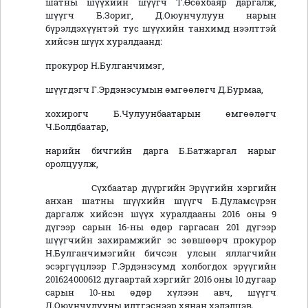
шатны шүүхийн шүүгч Т.Өсөхбаяр даргалж,
шүүгч Б.Зориг, Д.Оюунчулуун нарын
бүрэлдэхүүнтэй тус шүүхийн танхимд нээлттэй
хийсэн шүүх хуралдаанд:
прокурор Н.Булганчимэг,
шүүгдэгч Г.Эрдэнэсумын өмгөөлөгч Д.Бурмаа,
хохирогч Б.Чулуунбаатарын өмгөөлөгч
Ч.Болдбаатар,
нарийн бичгийн дарга Б.Батжаргал нарыг
оролцуулж,
Сүхбаатар дүүргийн Эрүүгийн хэргийн
анхан шатны шүүхийн шүүгч Б.Дуламсүрэн
даргалж хийсэн шүүх хуралдааны 2016 оны 9
дүгээр сарын 16-ны өдөр гаргасан 201 дүгээр
шүүгчийн захирамжийг эс зөвшөөрч прокурор
Н.Булганчимэгийн бичсэн улсын яллагчийн
эсэргүүцлээр Г.Эрдэнэсумд холбогдох эрүүгийн
201624000612 дугаартай хэргийг 2016 оны 10 дугаар
сарын 10-ны өдөр хүлээн авч, шүүгч
Д.Оюунчулууны илтгэснээр хянан хэлэлцэв.