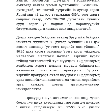
хангах зорилгоор шүүгдэгч Г.Эрдэнэсумын
өмчлөлд байгаа улсын бүртгэлийн Г-2202011021
дугаартай, Чингэлтэй дүүргийн 18 дугаар хороо,
Яргайтын 41 дүгээр гудамжны 689/а тоот хаягт
байрлах газар, Ү-2202020210 дугаартай хувийн
сууц зэрэг үл хөдлөх эд хөрөнгүүдийг
битүүмжлэх арга хэмжээ авах шаардлагатай.
Дээрх нөхцөл байдлаас үзэхэд Эрүүгийн байцаан
шийтгэх хуулийн 80 дугаар зүйлийн 80.1.1 дэх
хэсэгт зааснаар "уг гэмт хэргийг яаж үйлдсэн",
80.1.6 дахь хэсэгт зааснаар "гэмт хэрэг үйлдэхэд
нөлөөлсөн шалтгаан нөхцөл" зэргийг бүрэн
гүйцэд тогтоогоогүй тул шүүгдэгч Г.Эрдэнэсумд
холбогдох хэрэгт нэмэлт мөрдөн байцаалтын
ажиллагаа хийлгэхээр прокурорт буцааж,
хэргийг прокурорт очтол шүүгдэгч Г.Эрдэнэсумд
урьд авсан батлан даалтад өгөх таслан сэргийлэх
арга хэмжээг хэвээр үргэлжлүүлэхээр
шийдвэрлэжээ.
Прокурор Н.Булганчимэг бичсэн эсэргүүцэл
болон тус шүүх хуралдаанд гаргасан дүгнэлтдээ:
“…ялтан Г.Эрдэнэсум нь 27-55 УБТ улсын