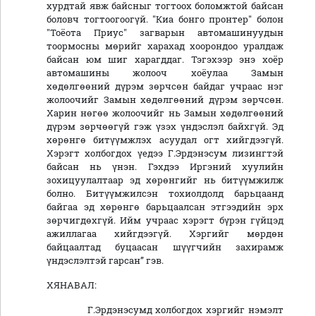
хурдтай явж байсныг тогтоох боломжтой байсан
боловч тогтоогоогүй. "Киа бонго пронтер" болон
"Тоёота Приус" загварын автомашинуудын
тоормосны мөрийг харахад хоорондоо уралдаж
байсан юм шиг харагддаг. Тэгэхээр энэ хоёр
автомашины жолооч хоёулаа Замын
хөдөлгөөний дүрэм зөрчсөн байдаг учраас нэг
жолоочийг Замын хөдөлгөөний дүрэм зөрчсөн.
Харин нөгөө жолоочийг нь Замын хөдөлгөөний
дүрэм зөрчөөгүй гэж үзэх үндэслэл байхгүй. Эд
хөрөнгө битүүмжлэх асуудал огт хийгдээгүй.
Хэрэгт холбогдох үедээ Г.Эрдэнэсум лизингтэй
байсан нь үнэн. Гэхдээ Иргэний хуулийн
зохицуулалтаар эд хөрөнгийг нь битүүмжилж
болно. Битүүмжилсэн тохиолдолд барьцаанд
байгаа эд хөрөнгө барьцаалсан этгээдийн эрх
зөрчигдөхгүй. Ийм учраас хэрэгт бүрэн гүйцэд
ажиллагаа хийгдээгүй. Хэргийг мөрдөн
байцаалтад буцаасан шүүгчийн захирамж
үндэслэлтэй гарсан” гэв.
ХЯНАВАЛ:
Г.Эрдэнэсумд холбогдох хэргийг нэмэлт