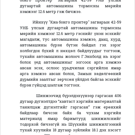
бонго пронтер" загварын 42-59 УНБ улсын
дугаартай автомашины тормосны мөрийн
хэмжээг 12.6 метр гэж бичжээ.
Ийнхүү "Киа бонго пронтер" загварын 42-59
УНБ улсын дугаартай автомашины тормосны
мөрийн хэмжээг 12.6 метр гэснийг үнэн эсэхийг
магадалж, тус автомашины хэмжээ, даац, хурд,
автомашины бүрэн бүтэн байдал гэх зэрэг
холбогдох бүхий л нөхцөл байдлуудыг тогтоож,
тухайн автомашины жолооч Г.Энхболд нь хэрэг
болох үед автомашиныг зогсоох арга хэмжээ
авсан эсэх, ослоос урьдчилан сэргийлэх ямар
арга хэмжээ авсан болох, Замын хөдөлгөөний
дүрмийн заалтыг зөрчсөн үйлдэл байгаа эсэхийг
бүрэн гүйцэд шалгаж тогтоох.
Шинжээчид бүрэлдэхүүнээр гаргасан 406
дугаар дүгнэлтдээ “хавтаст хэргийн материалтай
танилцаж дүгнэлтийг гаргасан” гэж ерөнхий
байдлаар бичсэн байх ба чухам хэргийн
материалд ямар баримтууд шинжилснийг
тодорхой бичээгүй нь Шүүхийн шинжилгээний
тухай хуулийн 18 дугаар зүйлийн 18.1 дэх хэсэгт