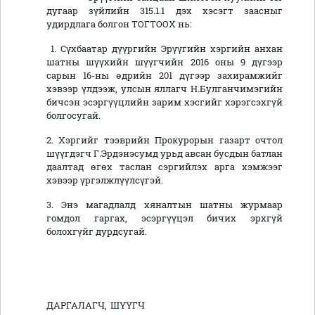
дугаар зүйлийн 315.1.1 дэх хэсэгт заасныг
удирдлага болгон ТОГТООХ нь:
1. Сүхбаатар дүүргийн Эрүүгийн хэргийн анхан
шатны шүүхийн шүүгчийн 2016 оны 9 дүгээр
сарын 16-ны өдрийн 201 дүгээр захирамжийг
хэвээр үлдээж, улсын яллагч Н.Булганчимэгийн
бичсэн эсэргүүцлийн зарим хэсгийг хэрэгсэхгүй
болгосугай.
2. Хэргийг тээврийн Прокурорын газарт очтол
шүүгдэгч Г.Эрдэнэсумд урьд авсан бусдын батлан
даалтад өгөх таслан сэргийлэх арга хэмжээг
хэвээр үргэлжлүүлсүгэй.
3. Энэ магадлалд хяналтын шатны журмаар
гомдол гаргах, эсэргүүцэл бичих эрхгүй
болохгүйг дурдсугай.
ДАРГАЛАГЧ, ШҮҮГЧ