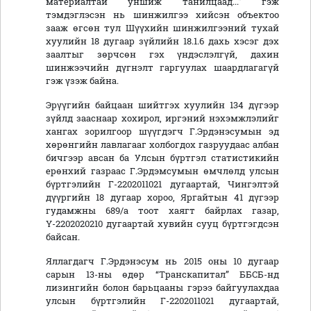
материалтай уншиж танилцаад..." гэж
тэмдэглэсэн нь шинжилгээ хийсэн объектоо
зааж өгсөн тул Шүүхийн шинжилгээний тухай
хуулийн 18 дугаар зүйлийн 18.1.6 дахь хэсэг дэх
заалтыг зөрчсөн гэх үндэслэлгүй, дахин
шинжээчийн дүгнэлт гаргуулах шаардлагагүй
гэж үзэж байна.
Эрүүгийн байцаан шийтгэх хуулийн 134 дүгээр
зүйлд зааснаар хохирол, иргэний нэхэмжлэлийг
хангах зорилгоор шүүгдэгч Г.Эрдэнэсумын эд
хөрөнгийн лавлагааг холбогдох газруудаас албан
бичгээр авсан ба Улсын бүртгэл статистикийн
ерөнхий газраас Г.Эрдэмсумын өмчлөлд улсын
бүртгэлийн Г-2202011021 дугаартай, Чингэлтэй
дүүргийн 18 дугаар хороо, Яргайтын 41 дүгээр
гудамжны 689/а тоот хаягт байрлах газар,
Ү-2202020210 дугаартай хувийн сууц бүртгэгдсэн
байсан.
Яллагдагч Г.Эрдэнэсум нь 2015 оны 10 дугаар
сарын 13-ны өдөр “Транскапитал” ББСБ-нд
лизингийн болон барьцааны гэрээ байгуулахдаа
улсын бүртгэлийн Г-2202011021 дугаартай,