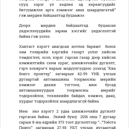
сууц зэрэг үл хөдлөх эд хөрөнгүүдийг
битүүмжлэх арга хэмжээг авах шаардлагатай”
гэж мөрдөн байцаалтад буцаажээ.
Дээрх мөрдөн байцаалтад буцаасан
үндэслэлүүдийн зарим хэсгийг үндэслэлтэй
байна гэж үзлээ.
Хавтаст хэрэгт авагдсан нотлох баримт болох
зам тээврийн хэргийн газарт үзлэг хийсэн
тэмдэглэл, осол, хэрэг гарсан газар дээр хийсэн
хэмжилтийн схем зураг, шинжээчийн дүгнэлт,
гэрч хохирогч нарын мэдүүлгүүдээс үзэхэд "Киа
бонго пронтер" загварын 42-59 УНБ улсын
дугаартай автомашины тоормосны мөрийн
хэмжээг дахин тогтоох, мөн бусад
автомашинуудын тоормосны мөрийг
тодорхойлох, техникийн байдал, хэмжээ, даац,
хурдыг тодорхойлох шаардлагагүй байна.
Мөн энэ хэрэгт 2 удаа шинжээчийн дүгнэлт
гаргасан байна. Эхний буюу 2016 оны 7 дугаар
сарын 8-ны өдрийн 373 тоот дүгнэлтээр “…“Тоёота
Приус” загварын 27-55 УБТ улсын дугаартай