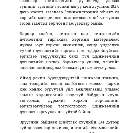
зааснаар "Шинжээчийн дүгнэлтэд дараах
зүйлийг тусгана" гэсний дагуу мөн хуулийн 18.1.6
дахь хэсэгт зааснаар "шинжилгээний объект ба
хэргийн материалыг шинжилсэн явц"-ыг тусгах
гэсэн заалтыг зөрчсөн гэж үзэхээр байна.
Өөрөөр хэлбэл, шинжээч нар шинжээчийн
дүгнэлтийг гаргахдаа хэргийн материалаас
чухам юуг хэрхэн шинжилж, юунд үндэслэж
тухайн дүгнэлтийг гаргасан нь тодорхойгүйгээс
эргэлзээ төрүүлэхүйц байх тул шинжээчийн
дүгнэлтийг нотлох баримтаар үнэлж, хэргийг
эцэслэн шийдвэрлэх боломжгүй гэж шүүх үзлээ.
Иймд дахин бүрэлдэхүүнтэй шинжээч томилж,
зам тээврийн осолд холбогдсон жолооч нарын
хэн хэний буруутай үйл ажиллагааны улмаас
замын хөдөлгөөний аюулгүй байдлын хууль
тогтоомж, дүрмийг хэрхэн зөрчсөнийг
эргэлзээгүйгээр тогтоолгохоор шинжээчийн
дүгнэлт гаргуулах нь зүйтэй байна.
Эрүүгийн байцаан шийтгэх хуулийн 134 дүгээр
зүйлд зааснаар хохирол, иргэний нэхэмжлэлийг