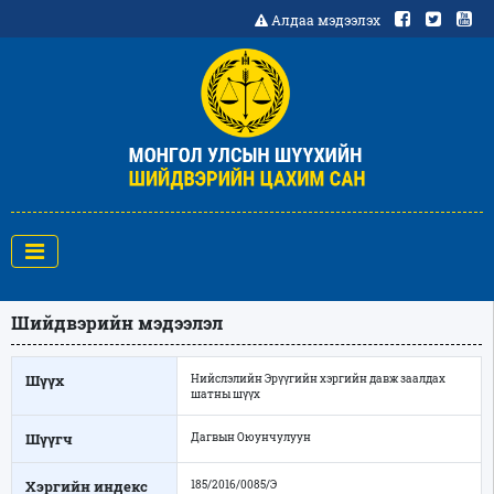
Алдаа мэдээлэх
Шийдвэрийн мэдээлэл
Шүүх
Нийслэлийн Эрүүгийн хэргийн давж заалдах
шатны шүүх
Шүүгч
Дагвын Оюунчулуун
Хэргийн индекс
185/2016/0085/Э