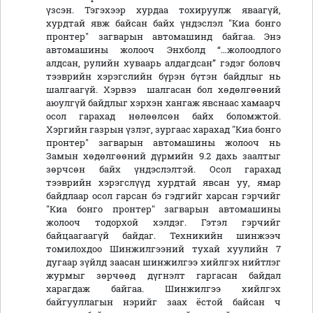
үзсэн. Тэгэхээр хурдаа тохируулж яваагүй,
хурдтай явж байсан байх үндэслэл "Киа бонго
пронтер" загварын автомашинд байгаа. Энэ
автомашины жолооч Энхболд “…жолоодлого
алдсан, рулийн хуваарь алдагдсан” гэдэг боловч
тээврийн хэрэгслийн бүрэн бүтэн байдлыг нь
шалгаагүй. Хэрвээ шалгасан бол хөдөлгөөний
аюулгүй байдлыг хэрхэн хангаж явснаас хамаарч
осол гарахад нөлөөлсөн байх боломжтой.
Хэргийн газрын үзлэг, зургаас харахад "Киа бонго
пронтер" загварын автомашины жолооч нь
Замын хөдөлгөөний дүрмийн 9.2 дахь заалтыг
зөрчсөн байх үндэслэлтэй. Осол гарахад
тээврийн хэрэгслүүд хурдтай явсан уу, ямар
байдлаар осол гарсан бэ гэдгийг харсан гэрчийг
"Киа бонго пронтер" загварын автомашины
жолооч тодорхой хэлдэг. Гэтэл гэрчийг
байцаагаагүй байдаг. Техникийн шинжээч
томилохдоо Шинжилгээний тухай хуулийн 7
дугаар зүйлд заасан шинжилгээ хийлгэх нийтлэг
журмыг зөрчөөд дүгнэлт гаргасан байдал
харагдаж байгаа. Шинжилгээ хийлгэх
байгууллагын нэрийг заах ёстой байсан ч