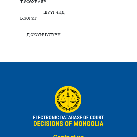
Т.ӨСӨХБАЯР
ШҮҮГЧИД
Б.ЗОРИГ
Д.ОЮУНЧУЛУУН
Contact us