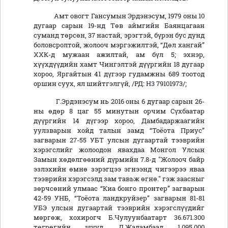
Амт овогт Гансумын Эрдэнэсум, 1979 оны 10
дугаар сарын 19-нд Төв аймгийн Баянцагаан
суманд төрсөн, 37 настай, эрэгтэй, бүрэн бус дунд
боловсролтой, жолооч мэргэжилтэй, “Дөл хангай”
ХХК-д мужаан ажилтай, ам бүл 5; эхнэр,
хүүхдүүдийн хамт Чингэлтэй дүүргийн 18 дугаар
хороо, Яргайтын 41 дүгээр гудамжны 689 тоотод
оршин суух, ял шийтгэлгүй, /РД: Н3 79101973/;
Г.Эрдэнэсум нь 2016 оны 6 дугаар сарын 26-
ны өдөр 8 цаг 55 минутын орчим Сүхбаатар
дүүргийн 14 дүгээр хороо, Дамбадаржаагийн
уулзварын хойд талын замд “Тоёота Приус”
загварын 27-55 УБТ улсын дугаартай тээврийн
хэрэгслийг жолоодон явахдаа Монгол Улсын
Замын хөдөлгөөний дүрмийн 7.8-д "Жолооч байр
эзлэхийн өмнө зэрэгцээ эгнээнд чигээрээ яваа
тээврийн хэрэгсэлд зам тавьж өгнө." гэж заасныг
зөрчсөний улмаас “Киа бонго пронтер” загварын
42-59 УНБ, “Тоёота ландкруйзер” загварын 81-81
УБЭ улсын дугаартай тээврийн хэрэгслүүдийг
мөргөж, хохирогч Б.Чулуунбаатарт 36.671.300
төгрөгийн шууд, Д.Жадамбаад 1.095.000