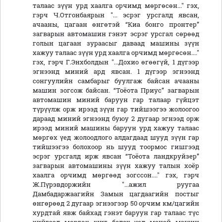
талаас зүүн урд хаалга орчимд мөргөсөн..." гэх,
гэрч Ч.Отгонбаярын "... эсрэг урсгалд явсан,
ачааны, цагаан өнгөтэй “Киа бонго пронтер”
загварын автомашин гэнэт эсрэг урсгал сөрөөд
голын цагаан зураасыг даваад машины зүүн
хажуу талаас зүүн урд хаалга орчимд мөргөсөн...."
гэх, гэрч Г.Энхболдын "...Дохио өгөөгүй, 1 дүгээр
эгнээнд миний ард явсан. 1 дүгээр эгнээнд
сонгуулийн самбарыг буулгаж байсан ачааны
машин зогсож байсан. “Тоёота Приус” загварын
автомашин миний баруун гар талаар гүйцэт
түрүүлж орж ирээд зүүн гар тийшээгээ жолоогоо
дараад миний эгнээнд буюу 2 дугаар эгнээд орж
ирээд миний машины баруун урд хажуу талаас
мөргөх үед жолоодлого алдагдаад шууд зүүн гар
тийшээгээ болохоор нь шууд тоормос гишгээд
эсрэг урсгалд ирж явсан “Тоёота ландкруйзер”
загварын автомашины зүүн хажуу талын хоёр
хаалга орчимд мөргөөд зогссон...." гэх, гэрч
Ж.Пүрэвдоржийн "...ажил руугаа
Дамбадаржаагийн Замын цагдаагийн постыг
өнгөрөөд 2 дугаар эгнээгээр 50 орчим км/цагийн
хурдтай явж байхад гэнэт баруун гар талаас түс