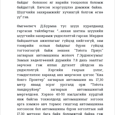
байдаг болохоос яг нарийн тооцоолох боломж
байдаггүй. Бичсэн эсэргүүцлээ дэмжиж байна.
Шүүгчийн захирамжийг хүчингүй болгож өгнө
үү” гэв.
Өмгөөлөгч Д.Бурмаа тус шүүх хуралдаанд
гаргасан тайлбартаа: “…анхан шатны шүүхийн
шүүгчийн захирамж үндэслэлтэй гарсан. Мөрдөн
байцаалтын ажиллагааг гүйцэд хийгээгүй, зам
тээврийн ослын байдлыг бүрэн гүйцэд
тогтоогоогүй байж зөвхөн "Тоёота Приус"
загварын автомашины жолооч Г.Эрдэнэсумыг
Замын хөдөлгөөний дүрмийн 7.8 дахь заалтыг
зөрчсөн гэж яллах дүгнэлт үйлдсэн нь
үндэслэлгүй. Хэргийн газрын үзлэг,
тэмдэглэлээс харахад анх мөргөсөн цэгээс "Киа
бонго Пронтер" загварын автомашин нь 17,30
метр яваад эсрэг урсгалд орж “Тоёота
ландкруйзер” загварын автомашинтай
мөргөлдсөн. Хэрвээ 40-50 км/цагийн хурдтай
явж байгаа тохиолдолд автомашиныг зогсоох
арга хэмжээ авч тормос гишгээд автомашинаа
зогсоосон бол автомашины бүрэн зогсолтын зай
17.30 метрээс бага байх боломжтой байна гэж