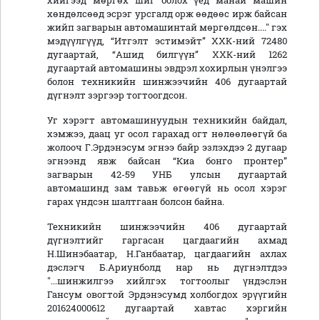
хийгээд мөргөх шиг болох үед манай машин
хөндөлсөөд эсрэг урсгалд орж өөдөөс ирж байсан
жийп загварын автомашинтай мөргөлдсөн...." гэх
мэдүүлгүүд, “Итгэлт эстимэйт” ХХК-ний 72480
дугаартай, “Ашид билгүүн” ХХК-ний 1262
дугаартай автомашины эвдрэл хохирлын үнэлгээ
болон техникийн шинжээчийн 406 дугаартай
дүгнэлт зэргээр тогтоогдсон.
Уг хэрэгт автомашинуудын техникийн байдал,
хэмжээ, даац уг осол гарахад огт нөлөөлөөгүй ба
жолооч Г.Эрдэнэсум эгнээ байр эзлэхдээ 2 дугаар
эгнээнд явж байсан “Киа бонго пронтер”
загварын 42-59 УНБ улсын дугаартай
автомашинд зам тавьж өгөөгүй нь осол хэрэг
гарах үндсэн шалтгаан болсон байна.
Техникийн шинжээчийн 406 дугаартай
дүгнэлтийг гаргасан цагдаагийн ахмад
Н.Шинэбаатар, Н.Ганбаатар, цагдаагийн ахлах
дэслэгч Б.Ариунболд нар нь дүгнэлтдээ
"...шинжилгээ хийлгэх тогтоолыг үндэслэн
Гансум овогтой Эрдэнэсумд холбогдох эрүүгийн
201624000612 дугаартай хавтас хэргийн