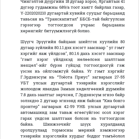
Чингэлтэй дүүргийн 18 дугаар хороо, Яргайтын 41
дүгээр гудамжны 689/а тоот хаягт байрлах газар,
Ү-2202020210 дугаартай хувийн сууцыг барьцаанд
тавьсан нь “Транскапитал” ББСБ-тай байгуулсан
гэрээгээр тогтоогдсон учраас барьцааны
хөрөнгийг битүүмжлээгүй болно.
Шүүгч Эрүүгийн байцаан шийтгэх хуулийн 80
дугаар зүйлийн 80.1.1 дэх хэсэгт зааснаар " уг гэмт
хэргийг яаж үйлдсэн", 80.1.6 дахь хэсэгт зааснаар
"гэмт хэрэг үйлдэхэд нөлөөлсөн шалтгаан
нөхцөл"-ийг бүрэн гүйцэд тогтоогдоогүй гэж
үзсэн нь ойлгомжгүй байна. Уг гэмт хэргийг
Г.Эрдэнэсум нь “Тоёота Приус” загварын 27-55
УБТ улсын дугаартай тээврийн хэрэгслийг
жолоодож явахдаа Замын хөдөлгөөний дүрмийн
7.8 дахь заалтыг зөрчсөн, Г.Эрдэнэсум эгнээ байр
эзлэхдээ 2 дугаар эгнээнд явж байсан “Киа бонго
пронтер” загварын 42-59 УНБ улсын дугаартай
автомашинд зам тавьж өгөөгүйгээс осол хэрэг
гарах үндсэн шалтгаан болсон нь тогтоогдсон
байна. Шинжээчийг шүүх хуралдаанд
оролцуулаад тормосны мөрний хэмжээгээр
тээврийн хэрэгслийн хурдыг боддог томъёолол