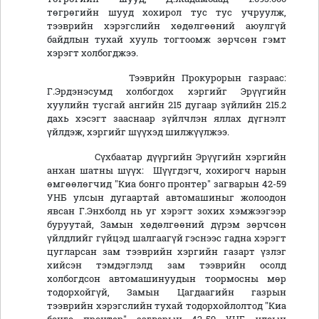
төгрөгийн шууд хохирол тус тус учруулж,
тээврийн хэрэгслийн хөдөлгөөний аюулгүй
байдлын тухай хууль тогтоомж зөрчсөн гэмт
хэрэгт холбогджээ.
Тээврийн Прокурорын газраас:
Г.Эрдэнэсумд холбогдох хэргийг Эрүүгийн
хуулийн тусгай ангийн 215 дугаар зүйлийн 215.2
дахь хэсэгт зааснаар зүйлчлэн яллах дүгнэлт
үйлдэж, хэргийг шүүхэд шилжүүлжээ.
Сүхбаатар дүүргийн Эрүүгийн хэргийн
анхан шатны шүүх: Шүүгдэгч, хохирогч нарын
өмгөөлөгчид "Киа бонго пронтер" загварын 42-59
УНБ улсын дугаартай автомашиныг жолоодон
явсан Г.Энхболд нь уг хэрэгт зохих хэмжээгээр
буруутай, Замын хөдөлгөөний дүрэм зөрчсөн
үйлдлийг гүйцэд шалгаагүй гэснээс гадна хэрэгт
цугларсан зам тээврийн хэргийн газарт үзлэг
хийсэн тэмдэглэлд зам тээврийн осолд
холбогдсон автомашинуудын тоормосны мөр
тодорхойгүй, Замын Цагдаагийн газрын
тээврийн хэрэгслийн тухай тодорхойлолтод "Киа