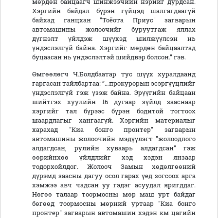
мөрдөн байцаагч шинжээчийн нэрийг дурдсан.
Хэргийн байдал бүрэн гүйцэд шалгагдаагүй
байхад ганцхан "Тоёота Приус" загварын
автомашины жолоочийг буруутгаж яллах
дүгнэлт үйлдэж шүүхэд шилжүүлсэн нь
үндэслэлгүй байна. Хэргийг мөрдөн байцаалтад
буцаасан нь үндэслэлтэй шийдвэр болсон.” гэв.
Өмгөөлөгч Ч.Болдбаатар тус шүүх хуралдаанд
гаргасан тайлбартаа: “…прокурорын эсэргүүцлийг
үндэслэлгүй гэж үзэж байна. Эрүүгийн байцаан
шийтгэх хуулийн 16 дугаар зүйлд зааснаар
хэргийг тал бүрээс бүрэн бодитой тогтоох
шаардлагыг хангаагүй. Хэргийн материалыг
харахад "Киа бонго пронтер" загварын
автомашины жолоочийн мэдүүлэгт "жолоодлого
алдагдсан, рулийн хуваарь алдагдсан" гэж
өөрийнхөө үйлдлийг хэд хэдэн янзаар
тодорхойлдог. Жолооч Замын хөдөлгөөний
дүрэмд заасны дагуу осол гарах үед зогсоох арга
хэмжээ авч чадсан уу гэдэг асуудал яригддаг.
Нөгөө талаар тоормосны мөр маш урт байдаг
бөгөөд тоормосны мөрний уртаар "Киа бонго
пронтер" загварын автомашин хэдэн км цагийн