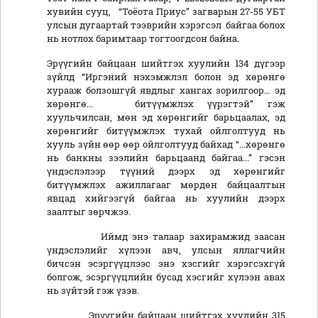
хувийн сууц, “Тоёота Приус” загварын 27-55 УБТ
улсын дугаартай тээврийн хэрэгсэл байгаа болох
нь нотлох баримтаар тогтоогдсон байна.
Эрүүгийн байцаан шийтгэх хуулийн 134 дүгээр
зүйлд “Иргэний нэхэмжлэл болон эд хөрөнгө
хурааж болзошгүй явдлыг хангах зорилгоор… эд
хөрөнгө... битүүмжлэх үүрэгтэй” гэж
хуульчилсан, мөн эд хөрөнгийг барьцаалах, эд
хөрөнгийг битүүмжлэх тухай ойлголтууд нь
хууль зүйн өөр өөр ойлголтууд байхад “...хөрөнгө
нь банкны зээлийн барьцаанд байгаа...” гэсэн
үндэслэлээр түүний дээрх эд хөрөнгийг
битүүмжлэх ажиллагааг мөрдөн байцаалтын
явцад хийгээгүй байгаа нь хуулийн дээрх
заалтыг зөрчжээ.
Иймд энэ талаар захирамжид заасан
үндэслэлийг хүлээн авч, улсын яллагчийн
бичсэн эсэргүүцлээс энэ хэсгийг хэрэгсэхгүй
болгож, эсэргүүцлийн бусад хэсгийг хүлээн авах
нь зүйтэй гэж үзэв.
Эрүүгийн байцаан шийтгэх хуулийн 315