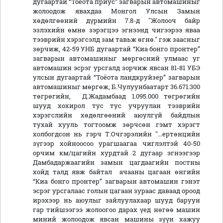
дугаартай “Тоёота приус” загварын автомашиныг
жолоодож явахдаа Монгол Улсын Замын
хөдөлгөөний дүрмийн 7.8-д "Жолооч байр
эзлэхийн өмнө зэрэгцээ эгнээнд чигээрээ яваа
тээврийн хэрэгсэлд зам тавьж өгнө." гэж заасныг
зөрчиж, 42-59 УНБ дугаартай “Киа бонго пронтер”
загварын автомашиныг мөргөсний улмаас уг
автомашин эсрэг урсгалд зорчиж явсан 81-81 УБЭ
улсын дугаартай “Тоёота ландкруйзер” загварын
автомашиныг мөргөж, Б.Чулуунбаатарт 36.671.300
төгрөгийн, Д.Жадамбаад 1.095.000 төгрөгийн
шууд хохирол тус тус учруулан тээврийн
хэрэгслийн хөдөлгөөний аюулгүй байдлын
тухай хууль тогтоомж зөрчсөн гэмт хэрэгт
холбогдсон нь гэрч Т.Очгэрэлийн "...ертөнцийн
зүгээр хойноосоо урагшаагаа чиглэлтэй 40-50
орчим км/цагийн хурдтай 2 дугаар эгнээгээр
Дамбадаржаагийн замын цагдаагийн постны
хойд талд явж байтал ачааны цагаан өнгийн
“Киа бонго пронтер” загварын автомашин гэнэт
эсрэг урсгалаас голын цагаан зураас даваад ороод
ирэхээр нь аюулыг зайлуулахаар шууд баруун
гар тийшээгээ жолоогоо дарах үед нөгөө машин
миний жолоодож явсан машины зүүн хажуу