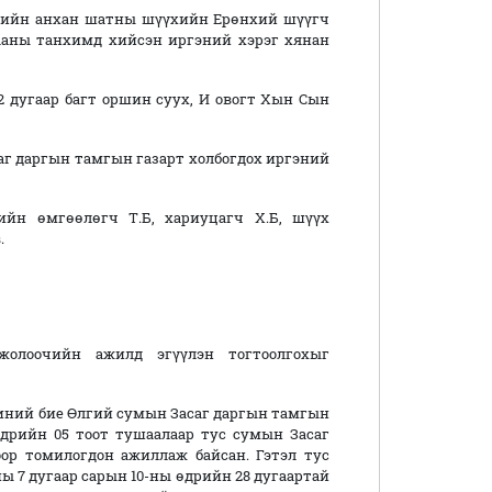
гийн анхан шатны шүүхийн Ерөнхий шүүгч
ааны танхимд хийсэн иргэний хэрэг хянан
 дугаар багт оршин суух, И овогт Хын Сын
г даргын тамгын газарт холбогдох иргэний
ийн өмгөөлөгч Т.Б, хариуцагч Х.Б, шүүх
.
жолоочийн ажилд эгүүлэн тогтоолгохыг
иний бие Өлгий сумын Засаг даргын тамгын
өдрийн 05 тоот тушаалаар тус сумын Засаг
ор томилогдон ажиллаж байсан. Гэтэл тус
ы 7 дугаар сарын 10-ны өдрийн 28 дугаартай