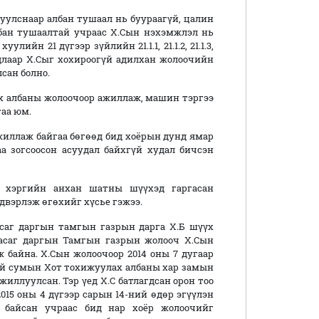
уулснаар албан тушаал нь буураагүй, цалин
лбан тушаалтай учраас Х.Сын нэхэмжлэл нь
ийн 21 дүгээр зүйлийн 21.1.1, 21.1.2, 21.1.3,
йдлаар Х.Сыг хохироогүй адилхан жолоочийн
сан болно.
х албаны жолоочоор ажиллаж, машин тэргээ
гаа юм.
 ажиллаж байгаа бөгөөд бид хоёрын дунд ямар
аа зогсоосон асуудал байхгүй худал бичсэн
й хэргийн анхан шатны шүүхэд гаргасан
двэрлэж өгөхийг хүсье гэжээ.
аг даргын тамгын газрын дарга Х.Б шүүх
Засаг даргын Тамгын газрын жолооч Х.Сын
 байна. Х.Сын жолоочоор 2014 оны 7 дугаар
ий сумын Хот тохижуулах албаны хар замын
ллуулсан. Тэр үед Х.С батлагдсан орон тоо
015 оны 4 дүгээр сарын 14-ний өдөр эгүүлэн
й байсан учраас бид нар хоёр жолоочийг