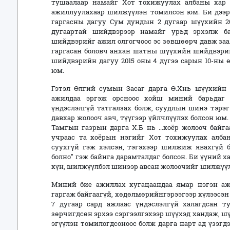
тушаалаар намайг Хот тохижуулах албаны хар
ажиллуулахаар шилжүүлэн томилсон юм. Би дээр
гаргасны дагуу Сум дундын 2 дугаар шүүхийн 20
дугаартай шийдвэрээр намайг урьд эрхэлж ба
шийдвэрийг ажил олгогчоос эс зөвшөөрч давж за
гаргасан боловч анхан шатны шүүхийн шийдвэрий
шийдвэрийн дагуу 2015 оны 4 дүгээ сарын 10-ны 
юм.
Гэтэл Өлгий сумын Засаг дарга Ө.Хнь шүүхийн
ажилдаа эргэж орсноос хойш миний барьдаг
үндэслэлгүй татгалзах болж, суудлын шинэ тэрэ
давхар жолооч авч, түүгээр үйлчлүүлэх болсон юм.
Тамгын газрын дарга Х.Б нь ...хоёр жолооч байг
учраас та хоёрын нэгийг Хот тохижуулах алб
суухгүй гэж хэлсэн, тэгэхээр шилжиж явахгүй б
болно" гэж байнга дарамталдаг болсон. Би үүний х
хүн, шилжүүлбэл шинээр авсан жолоочийг шилжүүлэх
Миний бие ажиллах хугацаандаа ямар нэгэн ажл
гаргаж байгаагүй, хөдөлмөрийнгэрээгээр хүлээсэн 
7 дугаар сард ажлаас үндэслэлгүй халагдсан т
зөрчигдсөн эрхээ сэргээлгэхээр шүүхэд хандаж, 
эгүүлэн томилогдсоноос болж дарга нарт ад үзэгд