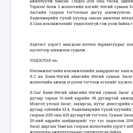
ажиллуулж байсан. Гэхдээ 2016 оны төсөв, эдий
Тэрнээс болж 2 жолоочийн нэгийг Өлгий сумын Х
Засгийн газрын тогтоолын дагуу шилжүүлсэн.
Хөдөлмөрийн тухай хуульд заасан ажиллах нөхцөл
Х.Сын нэхэмжлэлийг үндэслэлгүй гэж үзэж байна г
Хавтаст хэрэгт авагдсан нотлох баримтуудыг н
хүсэлтээр шинжлэн судалж
ҮНДЭСЛЭХ нь:
Нэхэмжлэгчийн нэхэмжлэлийн шаардлагыг хангаж
Х.С нь Баян-Өлгий аймгийн Өлгий сумын Заса
жолоочийн ажилд эгүүлэн тогтоож өгөхийг хүсжээ.
Х.Сыг Баян-Өлгий аймгийн Өлгий сумын Засаг д
дугаар сарын 31-ний өдрийн 08 дугаартай ажил
Монгол улсын Засаг, захиргаа, нутаг дэвсгэрийн
дугаар зүйлийн 33.4, Хөдөлмөрийн тухай хуулийн 3
газрын 2015 оны 425 дугаартай тогтоол, Сумын Заса
29-ний өдрийн шийдвэрийг тус тус үндэслэн 2016
Засаг даргын Тамгын газрын жолоочийн үүрэгт алб
жолоочоор ажиллуулахаар шилжүүлсэн байна.