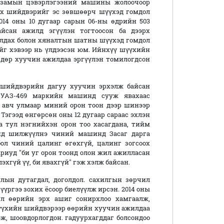
 замын цэвэрлэгээний машины жолоочоор
х шийдвэрийг эс зөвшөөрч шүүхэд гомдол
14 оны 10 дугаар сарын 06-ны өдрийн 503
йсан ажилд эгүүлэн тогтоосон ба дээрх
алдах болон хяналтын шатны шүүхэд гомдол
г хэвээр нь үлдээсэн юм. Ийнхүү шүүхийн
өдөр хуучин ажилдаа эргүүлэн томилогдсон
 шийдвэрийн дагуу хуучин эрхэлж байсан
 УАЗ-469 маркийн машинд сууж явахаас
г авч улмаар миний орон тоон дээр шинээр
 Тэгээд өнгөрсөн оны 12 дугаар сараас эхлэн
аа тул нэгнийхэн орон тоо хасагдана, тийм
анд шилжүүлнэ чиний машинд Засаг дарга
ол чиний цалинг өгөхгүй, цалинг зогсоох
ариуд "би уг орон тоонд олон жил ажилласан
гүй үү, би явахгүй" гэж хэлж байсан.
ын дутагдал, доголдол. сахилгын зөрчил
үүргээ зохих ёсоор биелүүлж ирсэн. 2014 оны
ул өөрийн эрх ашиг сонирхлоо хамгаалж,
шүүхийн шийдвэрээр өөрийн хуучин ажилдаа
эж, шоовдорлогдон. гадуурхагддаг болсондоо