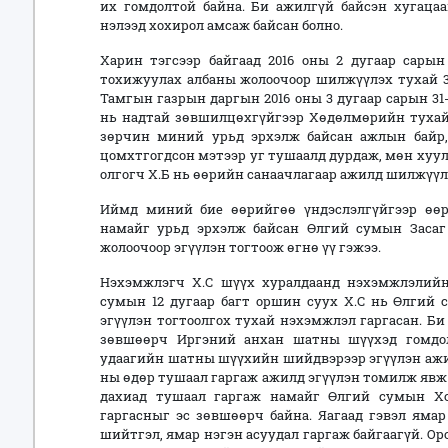
их гомдолтой байна. Би ажилгүй байсэн хугацаа
нэлээд хохирол амсаж байсан болно.
Харин тэгсээр байгаад 2016 оны 2 дугаар сары
тохижуулах албаны жолоочоор шилжүүлэх тухай 3
Тамгын газрын даргын 2016 оны 3 дугаар сарын 31
нь надтай зөвшилцөхгүйгээр Хөдөлмөрийн тухай 
зөрчин миний урьд эрхэлж байсан ажлын байр, 
цомхтгогдсон мэтээр уг тушаалд дурдаж, мөн хуули
олгогч Х.Б нь өөрийн санаачлагаар ажилд шилжүүлс
Иймд миний бие өөрийгөө үндэслэлгүйгээр өө
намайг урьд эрхэлж байсан Өлгий сумын Заса
жолоочоор эгүүлэн тогтоож өгнө үү гэжээ.
Нэхэмжлэгч Х.С шүүх хуралдаанд нэхэмжлэлийн
сумын 12 дугаар багт оршин суух Х.С нь Өлгий
эгүүлэн тогтоолгох тухай нэхэмжлэл гаргасан. Би
зөвшөөрч Иргэний анхан шатны шүүхэд гомдол
удаагийн шатны шүүхийн шийдвэрээр эгүүлэн ажилд
ны өдөр тушаал гаргаж ажилд эгүүлэн томилж явж б
дахиад тушаал гаргаж намайг Өлгий сумын Х
гаргасныг эс зөвшөөрч байна. Яагаад гэвэл ямар
шийтгэл, ямар нэгэн асуудал гаргаж байгаагүй. Ор