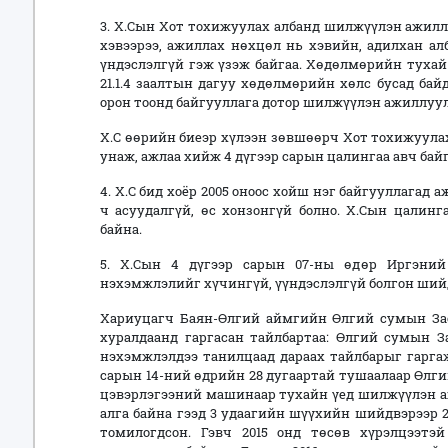
3. X.Сын Хот тохижуулах албанд шилжүүлэн ажилл
хэвээрээ, ажиллах нөхцөл нь хэвийн, адилхан а
үндэслэлгүй гэж үзэж байгаа. Хөдөлмөрийн тухай хуул
21.1.4 заалтын дагуу хөдөлмөрийн хөлс бусад ба
орон тоонд байгууллага дотор шилжүүлэн ажиллуул
Х.С өөрийн биеэр хүлээн зөвшөөрч Хот тохижуула
унаж, ажлаа хийж 4 дүгээр сарын цалингаа авч бай
4. Х.С бид хоёр 2005 оноос хойш нэг байгууллагад
ч асуудалгүй, өс хонзонгүй болно. Х.Сын цалинг
байна.
5. X.Сын 4 дүгээр сарын 07-ны өдөр Иргэни
нэхэмжлэлийг хүчингүй, үүндэслэлгүй болгон ший
Хариуцагч Баян-Өлгий аймгийн Өлгий сумын Зас
хуралдаанд гаргасан тайлбартаа: Өлгий сумын 
нэхэмжлэлдээ танилцаад дараах тайлбарыг гаргаж
сарын 14-ний өдрийн 28 дугаартай тушаалаар Өлг
цэвэрлэгээний машинаар тухайн үед шилжүүлэн ажи
алга байна гээд 3 удаагийн шүүхийн шийдвэрээр 2
томилогдсон. Гэвч 2015 онд төсөв хүрэлцээтэ