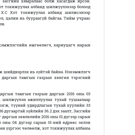
н засгийн хямралаас болж хасагдаж ирсэн.
от тохижуулах албанд шилжүүлэхээр болоод
 Х.С Хот тохижуулах албанд шилжсэнээр
, цалин нь буураагүй байгаа. Тийм учраас
эв.
эхэмжлэгчийн өмгөөлөгч, хариуцагч нарын
 шийдвэрлэх нь зүйтэй байна. Нэхэмжлэгч
г даргын тамгын газрын хөнгөн тэрэгний
аргын тамгын газрын даргын 2016 оны 03
д шилжүүлэн ажиллуулах тухай тушаалаар
 нэгж, түүний удирдлагын тухай хуулийн 33
6 дугаартай зүйлийн 36.2 дэх заалт, Засгийн
г даргын зөвлөлийн 2016 оны 01 дүгээр сарын
 оны 04 дүгээр сарын 01-ний өдрөөс эхлэн
ан үүргээс чөлөөлж, хот тохижуулах албаны