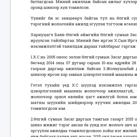
батлагдсан. Миний ажиллаж байсан ажлыг хүчээ
оронд шинээр хүн томилсон.
Үүнийг би эс зөвшөөрч байгаа тул нь Өлгий с
тэрэгний жолоочийн ажилд эгүүлэн тогтоож өгөхий
Хариуцагч Баян-Өлгий аймгийн Өлгий сумын Заса
ирүүлсэн тайлбартаа: Миний бие иргэн Х.Сын Ирг
нэхэмжлэлтэй танилцаж дараах тайлбарыг гаргаж б
1.Х.С нь 2005 оноос эхлэн Өлгий сумын Засаг дар
бөгөөд 2014 оны 07 дугаар сарын 10-ны өдрийн 2
газрын даргаар ажиллаж байсан З.Жолаушыбай 
шинээр ирсэн хар замын цэвэрлэгээний машины ж
Гэтэл тухайн үед Х.С шүүхэд нэхэмжлэл гарг
цэвэрлэгээний машины жолоочоор ажиллахгүй,: 
жолоочоор орвол өвлийн цагт ажилгүй болох юм
шатны шүүхийн шийдвэрээр хуучин ажилдаа 2015
томилогдсон юм.
2.Өлгий сумын Засаг даргын тамгын газарт 2015 
шинэ жижиг тэрэг авсан ба үүнд нэг жолооч авч 
эргүүлэн ажилдаа томилогдсоноос хойш нэг жилийн
явж байгаад цалин авч ирсэн. 2015 онд төсөв хүрэл