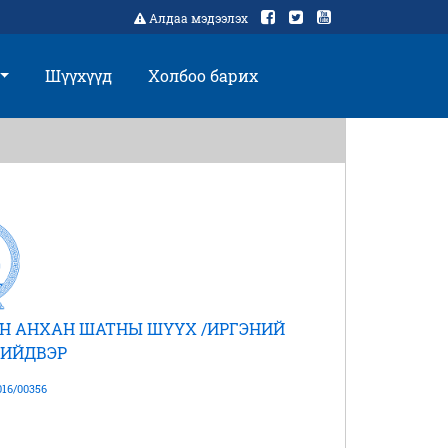
Алдаа мэдээлэх
Шүүхүүд
Холбоо барих
Н АНХАН ШАТНЫ ШҮҮХ /ИРГЭНИЙ
ШИЙДВЭР
16/00356