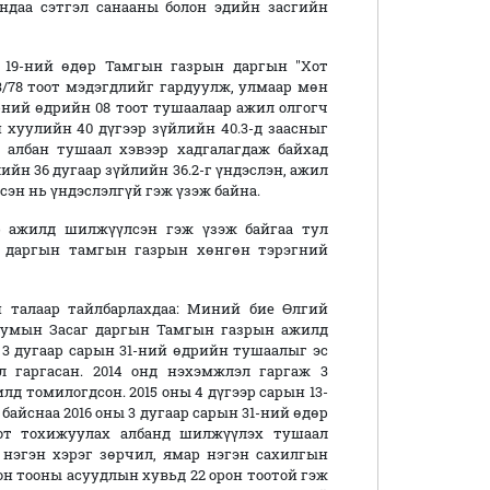
ндаа сэтгэл санааны болон эдийн засгийн
н 19-ний өдөр Тамгын газрын даргын "Хот
/78 тоот мэдэгдлийг гардуулж, улмаар мөн
-ний өдрийн 08 тоот тушаалаар ажил олгогч
хуулийн 40 дүгээр зүйлийн 40.3-д заасныг
албан тушаал хэвээр хадгалагдаж байхад
йн 36 дугаар зүйлийн 36.2-г үндэслэн, ажил
эн нь үндэслэлгүй гэж үзэж байна.
р ажилд шилжүүлсэн гэж үзэж байгаа тул
г даргын тамгын газрын хөнгөн тэрэгний
 талаар тайлбарлахдаа: Миний бие Өлгий
 сумын Засаг даргын Тамгын газрын ажилд
 3 дугаар сарын 31-ний өдрийн тушаалыг эс
 гаргасан. 2014 онд нэхэмжлэл гаргаж 3
 томилогдсон. 2015 оны 4 дүгээр сарын 13-
айснаа 2016 оны 3 дугаар сарын 31-ний өдөр
от тохижуулах албанд шилжүүлэх тушаал
 нэгэн хэрэг зөрчил, ямар нэгэн сахилгын
он тооны асуудлын хувьд 22 орон тоотой гэж