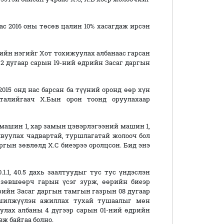
с 2016 оны төсөв цалин 10% хасагдаж ирсэн
ийн нэгийг Хот тохижуулах албанаас гарсан
2 дугаар сарын 19-ний өдрийн Засаг даргын
15 онд нас барсан ба түүний оронд өөр хүн
талийгаач Х.Бын орон тоонд оруулахаар
 машин 1, хар замын цэвэрлэгээний машин 1,
вуулах чадвартай, туршлагатай жолооч бол
ргын зөвлөлд Х.С биеэрээ оролцсон. Бид энэ
1.1, 40.5 дахь заалтуудыг тус тус үндэслэн
г зөвшөөрч гарын үсэг зурж, өөрийн биеэр
дрийн Засаг даргын тамгын газрын 08 дугаар
 шилжүүлэн ажиллах тухай тушаалыг мөн
улах албаны 4 дүгээр сарын 01-ний өдрийн
ж байгаа болно.