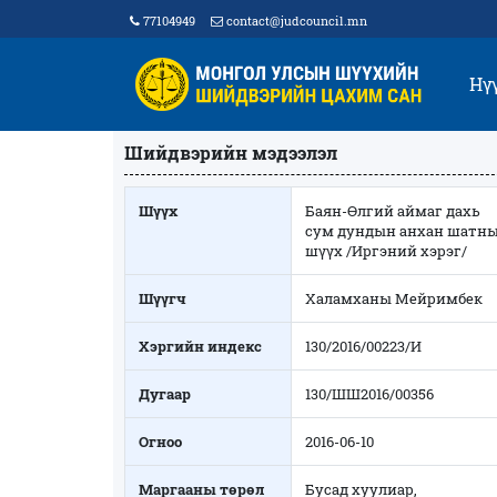
77104949
contact@judcouncil.mn
Нү
Шийдвэрийн мэдээлэл
Шүүх
Баян-Өлгий аймаг дахь
сум дундын анхан шатн
шүүх /Иргэний хэрэг/
Шүүгч
Халамханы Мейримбек
Хэргийн индекс
130/2016/00223/И
Дугаар
130/ШШ2016/00356
Огноо
2016-06-10
Маргааны төрөл
Бусад хуулиар,