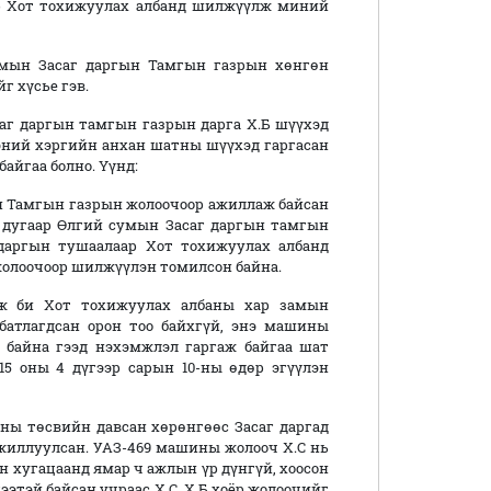
р Хот тохижуулах албанд шилжүүлж миний
умын Засаг даргын Тамгын газрын хөнгөн
г хүсье гэв.
г даргын тамгын газрын дарга Х.Б шүүхэд
эний хэргийн анхан шатны шүүхэд гаргасан
айгаа болно. Үүнд:
гын Тамгын газрын жолоочоор ажиллаж байсан
8 дугаар Өлгий сумын Засаг даргын тамгын
даргын тушаалаар Хот тохижуулах албанд
олоочоор шилжүүлэн томилсон байна.
аж би Хот тохижуулах албаны хар замын
батлагдсан орон тоо байхгүй, энэ машины
 байна гээд нэхэмжлэл гаргаж байгаа шат
 оны 4 дүгээр сарын 10-ны өдөр эгүүлэн
оны төсвийн давсан хөрөнгөөс Засаг даргад
ажиллуулсан. УАЗ-469 машины жолооч Х.С нь
 хугацаанд ямар ч ажлын үр дүнгүй, хоосон
цээтэй байсан учраас Х.С, Х.Б хоёр жолоочийг