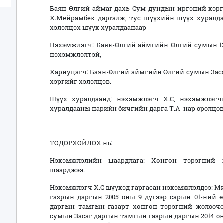
Баян-Өлгий аймаг дахь Сум дундын иргэний хэр
Х.Мейрамбек даргалж, тус шүүхийн шүүх хуралд
хэлэлцэх шүүх хуралдаанаар
Нэхэмжлэгч: Баян-Өлгий аймгийн Өлгий сумын 12
нэхэмжлэлтэй,
Хариуцагч: Баян-Өлгий аймгийн Өлгий сумын Заса
хэргийг хэлэлцэв.
Шүүх хуралдаанд: нэхэмжлэгч Х.С, нэхэмжлэгч
хуралдааны нарийн бичгийн дарга Т.А нар оролцов
ТОДОРХОЙЛОХ нь:
Нэхэмжлэлийн шаардлага: Хөнгөн тэрэгний 
шаарджээ.
Нэхэмжлэгч Х.С шүүхэд гаргасан нэхэмжлэлдээ: М
газрын даргын 2005 оны 9 дүгээр сарын 01-ний 
даргын тамгын газарт хөнгөн тэрэгний жолоочо
сумын Засаг даргын тамгын газрын даргын 2014 он