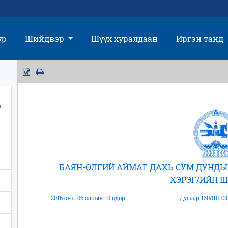
үр
Шийдвэр
Шүүх хуралдаан
Иргэн танд
ы
БАЯН-ӨЛГИЙ АЙМАГ ДАХЬ СУМ ДУНДЫ
ХЭРЭГ/ИЙН 
2016 оны 06 сарын 10 өдөр
Дугаар 130/ШШ20