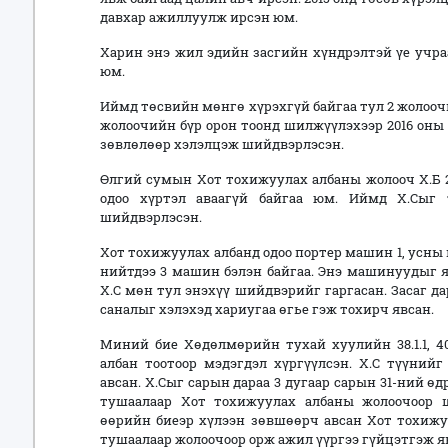
давхар ажиллуулж ирсэн юм.
Харин энэ жил эдийн засгийн хүндрэлтэй үе учраа
юм.
Иймд төсвийн мөнгө хүрэхгүй байгаа тул 2 жолооч
жолоочийн бүр орон тоонд шилжүүлэхээр 2016 оны 
зөвлөлөөр хэлэлцэж шийдвэрлэсэн.
Өлгий сумын Хот тохижуулах албаны жолооч Х.Б 20
одоо хүртэл аваагүй байгаа юм. Иймд Х.Сыг 
шийдвэрлэсэн.
Хот тохижуулах албанд одоо портер машин 1, усны
нийтдээ 3 машин бэлэн байгаа. Энэ машинуудыг я
Х.С мөн тул энэхүү шийдвэрийг гаргасан. Засаг да
саналыг хэлэхэд хариугаа өгье гэж тохирч явсан.
Миний бие Хөдөлмөрийн тухай хуулийн 38.1.1, 40.
албан тоотоор мэдэгдэл хүргүүлсэн. Х.С түүний
авсан. Х.Сыг сарын дараа 3 дугаар сарын 31-ний ө
тушаалаар Хот тохижуулах албаны жолоочоор
өөрийн биеэр хүлээн зөвшөөрч авсан Хот тохижу
тушаалаар жолоочоор орж ажил үүргээ гүйцэтгэж яв