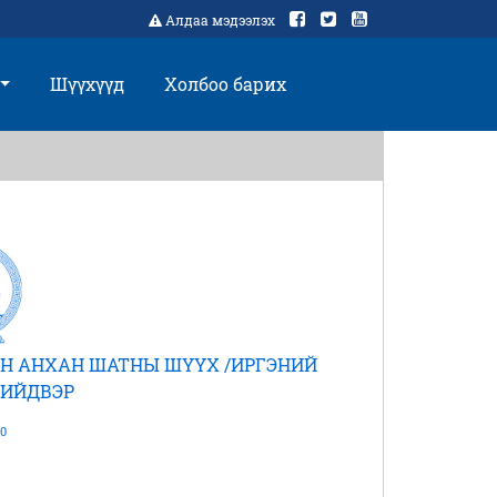
Алдаа мэдээлэх
Шүүхүүд
Холбоо барих
Н АНХАН ШАТНЫ ШҮҮХ /ИРГЭНИЙ
ШИЙДВЭР
0