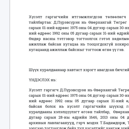
Хүсэлт гаргагчийн итгэмжлэгдсэн төлөөлөгч 
тайлбартаа: Д.Пүрэвсүрэн нь Өвөрхангай Төгрөг 
сарын 01-ний өдрөөс 1975 оны 04 дүгээр сарын 30-ны
ний өдрөөс 1992 оны 05 дугаар сарын 31-ний өдри
Өндөр насны тэтгэвэр тогтоолгох гэтэл хөдөлмө
ажиллаж байсан хугацаа нь тооцогдохгүй хохиро
хугацаанд ажиллаж байсныг тогтоож өгнө үү гэв.
Шүүх хуралдаанаар хавтаст хэрэгт авагдсан бичг
ҮНДЭСЛЭХ нь:
Хүсэлт гаргагч Д.Пүрэвсүрэн нь Өвөрхангай Төгрө
сарын 01-ний өдрөөс 1975 оны 04 дүгээр сарын 30-ны
ний өдрөөс 1992 оны 05 дугаар сарын 31-ний 
байсан болох нь хүсэлт гаргагчийн шүүхэд г
хуралдааны хэлэлцүүлэгт өгсөн тайлбар, Өвөрха
дугаар сарын 28-ны өдрийн 1646, 2013 оны 04 
архивын лавлагаанууд, гэрч мэдэх Т.Бадамдорж, 
зэргээр тогтоогдож байх тул хүсэлтийг хангаж ший