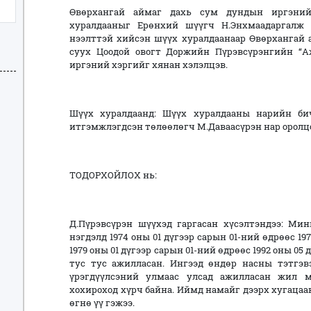
Өвөрхангай аймаг дахь сум дундын иргэни
хуралдааныг Ерөнхий шүүгч Н.Энхмаадаргалж
нээлттэй хийсэн шүүх хуралдаанаар Өвөрхангай 
суух Цоодой овогт Доржийн Пүрэвсүрэнгийн “Аж
иргэний хэргийг хянан хэлэлцэв.
Шүүх хуралдаанд: Шүүх хуралдааны нарийн бич
итгэмжлэгдсэн төлөөлөгч М.Даваасүрэн нар оролц
ТОДОРХОЙЛОХ нь:
Д.Пүрэвсүрэн шүүхэд гаргасан хүсэлтэндээ: Ми
нэгдэлд 1974 оны 01 дүгээр сарын 01-ний өдрөөс 19
1979 оны 01 дүгээр сарын 01-ний өдрөөс 1992 оны 0
тус тус ажилласан. Ингээд өндөр насны тэтгэв
үрэгдүүлсэний улмаас улсад ажилласан жил 
хохироход хүрч байна. Иймд намайг дээрх хугацаа
өгнө үү гэжээ.