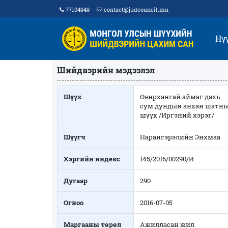
77104949
contact@judcouncil.mn
Нү
Шийдвэрийн мэдээлэл
Шүүх
Өвөрхангай аймаг дахь
сум дундын анхан шатн
шүүх /Иргэний хэрэг/
Шүүгч
Нарангэрэлийн Энхмаа
Хэргийн индекс
145/2016/00290/И
Дугаар
290
Огноо
2016-07-05
Маргааны төрөл
Ажилласан жил