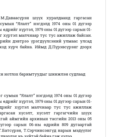
М.Даваасүрэн шүүх хуралдаанд гаргасан
сумын “Ялалт” нэгдэлд 1974 оны 01 дүгээр
 өдрийг хүртэл, 1979 оны 01 дүгээр сарын 01-
йг хүртэл малчнаар тус тус ажиллаж байсан.
рийн дэвтрээ үрэгдүүлсэний улмаас улсад
ход хүрч байна. Иймд Д.Пүрэвсүрэнг дээрх
ийн нотлох баримтуудыг шинжлэн судлаад
г сумын “Ялалт” нэгдэлд 1974 оны 01 дүгээр
 өдрийг хүртэл, 1979 оны 01 дүгээр сарын 01-
өдрийг хүртэл малчнаар тус тус ажиллаж
аргасан хүсэлт, хүсэлт гаргагчийн шүүх
нгай аймгийн архивын тасгийн 2013 оны 05
дүгээр сарын 06-ны өдрийн 809 дугаартай
Т.Батсүрэн, Т.Сэрчинсэнгүд нарын мэдүүлэг
двэрлэх нь зүйтэй байна гэж үзлээ.