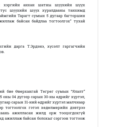
й хэргийн анхан шатны шүүхийн шүүх
 тус шүүхийн шүүх хуралдааны танхимд
аймгийн Тарагт сумын 5 дугаар багторшин
иллаж байсан байдлаа тогтоолгох” тухай
гийн дарга Т.Эрдэнэ, хүсэлт гаргагчийн
ов.
ний бие Өвөрхангай Төгрөг сумын “Ялалт”
75 оны 04 дүгээр сарын 30-ны өдрийг хүртэл,
5 дугаар сарын 31-ний өдрийг хүртэл малчнаар
эр тогтоолгох гэтэл хөдөлмөрийн дэвтрээ
маань ажилласан жилд орж тооцогдохгүй
нд ажиллаж байсан болохыг сэргээн тогтоож