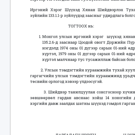
Иргэний Хэрэг Шүүхэд Хянан Шийдвэрлэх Тухай Х
зүйлийн 133.1.1-р зүйлүүдэд заас
ТОГТООХ нь:
Монгол улсын иргэний хэрэг шүүхэд хянан
135.2.6-д зааснаар Цоодой овогт Доржийн Пү
нэгдэлд 1974 оны 01 дүгээр сарын 01-ний өд
хүртэл, 1979 оны 01 дүгээр сарын 01-ний өдр
хүртэл малчнаар тус тусажиллаж байсан боло
2. Улсын тэмдэгтийн хураамжийн тухай хуулийн 
гаргагчийн улсын тэмдэгтийн хураамжинд урьдчи
төсвийн орлогод хэвээр үлдээсүгэй.
3. Шийдвэр танилцуулан сонсгосноор хүчинтэй
зөвшөөрвөл гардан авснаас хойш 14 хоногийн 
хэргийн давж заалдах шатны шүүхэд гомдол гаргах