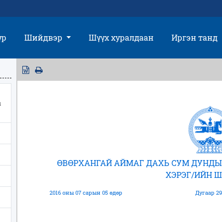
үр
Шийдвэр
Шүүх хуралдаан
Иргэн танд
ы
ӨВӨРХАНГАЙ АЙМАГ ДАХЬ СУМ ДУНДЫ
ХЭРЭГ/ИЙН 
2016 оны 07 сарын 05 өдөр
Дугаар 29