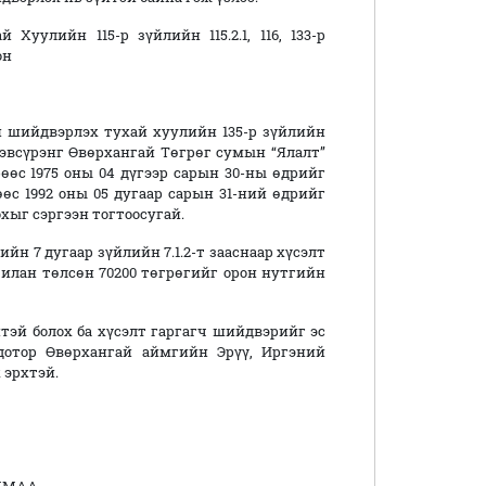
уулийн 115-р зүйлийн 115.2.1, 116, 133-р
ныг удирдлага болгон
 шийдвэрлэх тухай хуулийн 135-р зүйлийн
рэвсүрэнг Өвөрхангай Төгрөг сумын “Ялалт”
рөөс 1975 оны 04 дүгээр сарын 30-ны өдрийг
өөс 1992 оны 05 дугаар сарын 31-ний өдрийг
хыг сэргээн тогтоосугай.
7 дугаар зүйлийн 7.1.2-т зааснаар хүсэлт
лан төлсөн 70200 төгрөгийг орон нутгийн
 болох ба хүсэлт гаргагч шийдвэрийг эс
дотор Өвөрхангай аймгийн Эрүү, Иргэний
 эрхтэй.