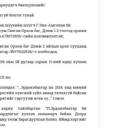
риуцагч биелүүлснийг
хгүй болгох тухай
дундын шүүхийн шүүгч Г.Энх-Амгалан би
Ганган Орхон баг, Дэнж 1-2 тоотод оршин
АА78072505/-гийн нэхэмжлэлтэй,
нган Орхон баг Дэнж 2 айлын орон сууцанд
ар /ЙО79122536/-т холбогдох,
016 оны 08 дугаар сарын 11-ний өдөр хүлээн
Х нь:
элдээ: “...Эрдэнэбаатар нь 2014 онд миний
грөгийн хүнсний зүйл аваад төлөхгүй байсан
өгийг гаргуулж өгнө үү...” гэжээ.
хариу тайлбартаа: “П.Эрдэнэбаатар би
ардлагыг хүлээн зөвшөөрч байна. Дээрх
 өдөр төлж барагдуулсан болно. Иймд хэргийг
ээ.