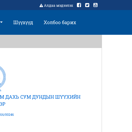
Алдаа мэдээлэх
Шүүхүүд
Холбоо барих
УМ ДАХЬ СУМ ДУНДЫН ШҮҮХИЙН
ЭР
16/00246