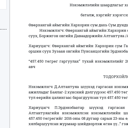
Нэхэмжлэлийн шаардлагыг ха
баталж, хэргийг хэрэгсэ
Өвөрхангай аймгийн Хархорин сум дахь Сум 
Нэхэмжлэгч: Өвөрхангай аймгийн Хархорин сум 
суух, Боржигон овгийн Даваадоржийн Алтантуяа /
Хариуцагч: Өвөрхангай аймгийн Хархорин сум Га
оршин суух Зузаан овгийн Пунсанцогийн Эрдэнэбаат
“457.450 төгрөг гаргуулах” тухай нэхэмжлэлийг 2
авч
ТОДОРХОЙЛО
Нэхэмжлэгч Д.Алтантуяа шүүхэд гаргасан нэхэмжл
ажилладаг Баялаг-2 хүнсний дэлгүүрээс 457.450 тө
тул өөрийн цалингаас барагдуулсан тул 457.450 төгр
Хариуцагч П.Эрдэнэбаатар шүүхэд гаргасан 
Алтантуяагийн нэхэмжилсэн нэхэмжлэлийн ша
457.450 төгрөгийг 2016 оны 08 дугаар сарын 23-ны
хялбаршуулсан журмаар шийдвэрлэж өгнө үү...” гэж