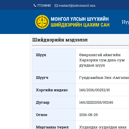
77104949
contact@judcouncil.mn
Нү
Шийдвэрийн мэдээлэл
Шүүх
Өвөрхангай аймгийн
Хархорин сум дахь сум
дундын шүүх
Шүүгч
Гүндсамбын Энх-Амгала
Хэргийн индекс
146/2016/00252/И
Дугаар
146/ШШ2016/00246
Огноо
2016-08-29
Маргааны төрөл
Худалдах-худалдан авах