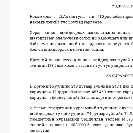
ҮНДЭСЛЭХ 
Нэхэмжлэгч Д.Алтантуяа нь П.Эрдэнэбаатараа
нэхэмжлэлийг тус шүүхэд гаргажээ.
Хэрэг хянан шийдвэрлэх ажиллагааны явцад 
шаардлагыг биелүүлсэн болох нь хариуцагчийн шү
байх тул нэхэмжлэлийн шаардлагыг хариуцагч б
болгон шийдвэрлэх нь зүйтэй байна.
Иргэний хэрэг шүүхэд хянан шийдвэрлэх тухай ху
зүйлийн 123.1 дэх хэсэгт заасныг тус тус удирдлага
ЗАХИРАМЖЛА
1. Иргэний хуулийн 243 дугаар зүйлийн 243.1 дэх
хариуцагч П.Эрдэнэбаатараас 457.450 төгрөг га
хариуцагч биелүүлснийг баталж хэргийг хэрэгсэх
2. Улсын тэмдэгтийн хураамжийн хуулийн 7 дугаар 
шийдвэрлэх тухай хуулийн 74 дүгээр зүйлийн 74.5.
тэмдэгтийн хураамжид урьдчилан төлсөн 14.373 
төсвийн орлогын 10180099-5 тоот данснаас б
олгосугай.