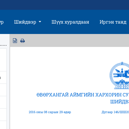
үр
Шийдвэр
Шүүх хуралдаан
Иргэн танд
н
ӨВӨРХАНГАЙ АЙМГИЙН ХАРХОРИН С
ШИЙДВ
2016 оны 08 сарын 29 өдөр
Дугаар 146/ШШ20