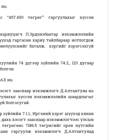
нь:
с “457.450 төгрөг” гаргуулахыг хүссэн
хариуцагч П.Эрдэнэбаатар нэхэмжлэлийн
үхэд гаргасан хариу тайлбараар нотлогдож
иелүүлснийг баталж, хэргийг хэрэгсэхгүй
улийн 74 дүгээр зүйлийн 74.2., 123 дугаар
 болгон
Х нь:
 хэсэгт зааснаар нэхэмжлэгч Д.Алтантуяа нь
ргуулахыг хүссэн нэхэмжлэлийн шаардлагыг
гүй болгосугай.
зүйлийн 7.1.1., Иргэний хэрэг шүүхэд хянан
, дахь хэсэгт зааснаар нэхэмжлэгчээс улсын
төгрөгөөс 7186.5 төгрөгийг орон нутгийн
уцаан гаргуулж нэхэмжлэгч Д.Алтантуяад