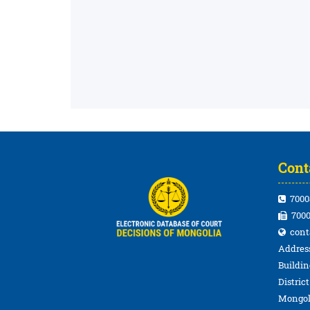
Cont
7000
7000
cont
Address
Buildin
Distric
Mongol