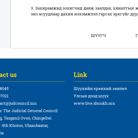
3. Захирамжид зохигчид давж заалдах, хяналтын 
энэ асуудлаар дахин нэхэмжлэл гаргах эрхгүйг ду
ШҮҮГЧ Г.ЭНХ
act us
Link
8045
Шүүхийн ерөнхий зөвлөл
7021
Улсын дээд шүүх
act@judcouncil.mn
www.live.shuukh.mn
: The Judicial General Council
g, Tasganii Ovoo, Chingeltei
t -5th Khoroo, Ulaanbaatar,
ia