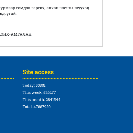
журмаар гомдол гаргах, анхан шатны шүүхэд
рьдсугай.
-АМГАЛАН
Site access
Today: 50301
This week: 526277
This month: 2841544
Total: 47887920